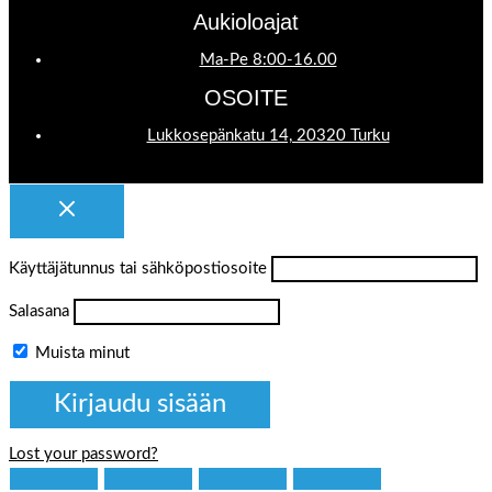
Aukioloajat
Ma-Pe 8:00-16.00
OSOITE
Lukkosepänkatu 14, 20320 Turku
Käyttäjätunnus tai sähköpostiosoite
Salasana
Muista minut
Lost your password?