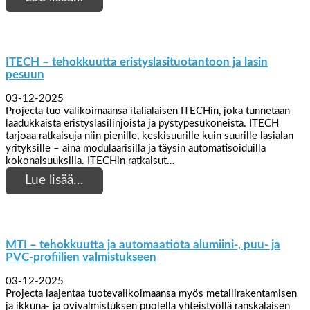
ITECH – tehokkuutta eristyslasituotantoon ja lasin
pesuun
03-12-2025
Projecta tuo valikoimaansa italialaisen ITECHin, joka tunnetaan
laadukkaista eristyslasilinjoista ja pystypesukoneista. ITECH
tarjoaa ratkaisuja niin pienille, keskisuurille kuin suurille lasialan
yrityksille – aina modulaarisilla ja täysin automatisoiduilla
kokonaisuuksilla. ITECHin ratkaisut…
Lue lisää…
MTI – tehokkuutta ja automaatiota alumiini-, puu- ja
PVC-profiilien valmistukseen
03-12-2025
Projecta laajentaa tuotevalikoimaansa myös metallirakentamisen
ja ikkuna- ja ovivalmistuksen puolella yhteistyöllä ranskalaisen