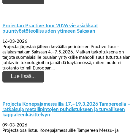
Projectan Practive Tour 2026 vie asiakkaat
puuntyöstöteollisuuden ytimeen Saksaan
16-03-2026
Projecta järjestää jälleen keväällä perinteisen Practive Tour -
asiakasmatkan Saksaan 4.–7.5.2026. Matkan tarkoituksena on
tarjota suomalaisille puualan yrityksille mahdollisuus tutustua alan
johtaviin teknologioihin ja nähdä käytännössä, miten moderni
tuotanto toimii Euroopan…
Lue lisää…
Projecta Konepajamessuilla 17.–19.3.2026 Tampereella –
ratkaisuja metallipintojen puhdistukseen ja turvalliseen
kappaleenkäsittelyyn
09-03-2026
Projecta osallistuu Konepajamessuille Tampereen Messu- ja