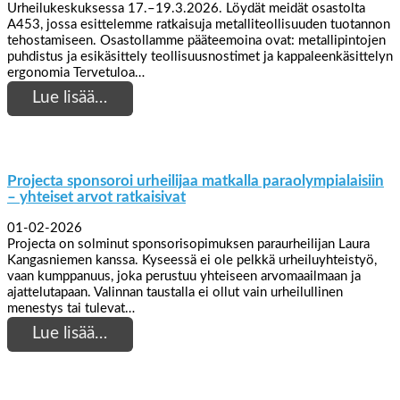
Urheilukeskuksessa 17.–19.3.2026. Löydät meidät osastolta
A453, jossa esittelemme ratkaisuja metalliteollisuuden tuotannon
tehostamiseen. Osastollamme pääteemoina ovat: metallipintojen
puhdistus ja esikäsittely teollisuusnostimet ja kappaleenkäsittelyn
ergonomia Tervetuloa…
Lue lisää…
Projecta sponsoroi urheilijaa matkalla paraolympialaisiin
– yhteiset arvot ratkaisivat
01-02-2026
Projecta on solminut sponsorisopimuksen paraurheilijan Laura
Kangasniemen kanssa. Kyseessä ei ole pelkkä urheiluyhteistyö,
vaan kumppanuus, joka perustuu yhteiseen arvomaailmaan ja
ajattelutapaan. Valinnan taustalla ei ollut vain urheilullinen
menestys tai tulevat…
Lue lisää…