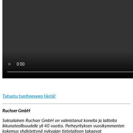
Tutustu tuotteeseen tästä!
Ruchser GmbH
Saksalainen Ruchser GmbH on valmistanut koneita ja laitteita
ikkunateollisuudelle yli 40 vuotta. Perheyrityksen vuosikymmenten
kokemus yhdistettynä nykyajan tietotaitoon takaavat