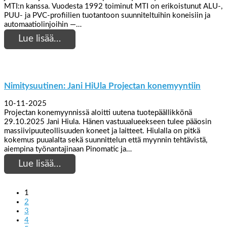
MTI:n kanssa. Vuodesta 1992 toiminut MTI on erikoistunut ALU-,
PUU- ja PVC-profiilien tuotantoon suunniteltuihin koneisiin ja
automaatiolinjoihin —…
Lue lisää…
Nimitysuutinen: Jani HiUla Projectan konemyyntiin
10-11-2025
Projectan konemyynnissä aloitti uutena tuotepäällikkönä
29.10.2025 Jani Hiula. Hänen vastuualueekseen tulee pääosin
massiivipuuteollisuuden koneet ja laitteet. Hiulalla on pitkä
kokemus puualalta sekä suunnittelun että myynnin tehtävistä,
aiempina työnantajinaan Pinomatic ja…
Lue lisää…
1
2
3
4