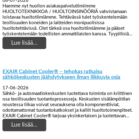
06-07-2026
Haemme nyt huollon asiakaspalvelutiimiimme
HUOLTOTEKNIKKOA / HUOLTOINSINÖÖRIÄ vahvistamaan
loistavaa huoltotiimiämme. Tehtävässä tulet työskentelemään
teollisuuden koneiden ja laitteiden monipuolisissa
huoltotehtävissä. Olet tärkeä osa huoltotiimiämme ja pääset
työskentelemään todellisten ammattilaisten kanssa. Tyypillisiä…
Lue lisää…
EXAIR Cabinet Cooler® – tehokas ratkaisu
sähkökeskusten jäähdytykseen ilman liikkuvia osia
17-06-2026
Sähkö- ja automaatiokeskusten luotettava toiminta on kriittinen
osa teollisuuden tuotantoprosesseja. Keskusten sisälämpötilan
noustessa liikaa voivat seurauksena olla komponenttiviat,
odottamattomat tuotantokatkokset ja kalliit huoltotoimenpiteet.
EXAIR Cabinet Cooler® tarjoaa yksinkertaisen ja luotettavan…
Lue lisää…