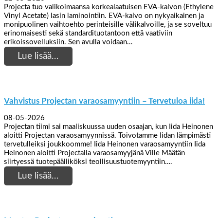
Projecta tuo valikoimaansa korkealaatuisen EVA-kalvon (Ethylene
Vinyl Acetate) lasin laminointiin. EVA-kalvo on nykyaikainen ja
monipuolinen vaihtoehto perinteisille välikalvoille, ja se soveltuu
erinomaisesti sekä standardituotantoon että vaativiin
erikoissovelluksiin. Sen avulla voidaan…
Lue lisää…
Vahvistus Projectan varaosamyyntiin – Tervetuloa iida!
08-05-2026
Projectan tiimi sai maaliskuussa uuden osaajan, kun Iida Heinonen
aloitti Projectan varaosamyynnissä. Toivotamme Iidan lämpimästi
tervetulleiksi joukkoomme! Iida Heinonen varaosamyyntiin Iida
Heinonen aloitti Projectalla varaosamyyjänä Ville Määtän
siirtyessä tuotepäälliköksi teollisuustuotemyyntiin….
Lue lisää…