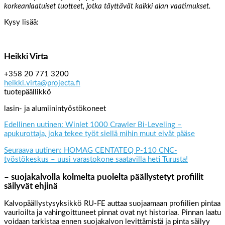
korkeanlaatuiset tuotteet, jotka täyttävät kaikki alan vaatimukset.
Kysy lisää:
Heikki Virta
+358 20 771 3200
heikki.virta@projecta.fi
tuotepäällikkö
lasin- ja alumiinintyöstökoneet
Edellinen uutinen: Winlet 1000 Crawler Bi-Leveling –
apukurottaja, joka tekee työt siellä mihin muut eivät pääse
Seuraava uutinen: HOMAG CENTATEQ P-110 CNC-
työstökeskus – uusi varastokone saatavilla heti Turusta!
– suojakalvolla kolmelta puolelta päällystetyt profiilit
säilyvät ehjinä
Kalvopäällystysyksikkö RU-FE auttaa suojaamaan profiilien pintaa
vaurioilta ja vahingoittuneet pinnat ovat nyt historiaa. Pinnan laatu
voidaan tarkistaa ennen suojakalvon levittämistä ja pinta säilyy