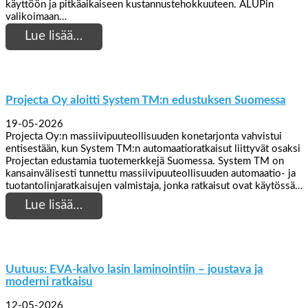
käyttöön ja pitkäaikaiseen kustannustehokkuuteen. ALUPin
valikoimaan…
Lue lisää…
Projecta Oy aloitti System TM:n edustuksen Suomessa
19-05-2026
Projecta Oy:n massiivipuuteollisuuden konetarjonta vahvistui
entisestään, kun System TM:n automaatioratkaisut liittyvät osaksi
Projectan edustamia tuotemerkkejä Suomessa. System TM on
kansainvälisesti tunnettu massiivipuuteollisuuden automaatio- ja
tuotantolinjaratkaisujen valmistaja, jonka ratkaisut ovat käytössä…
Lue lisää…
Uutuus: EVA-kalvo lasin laminointiin – joustava ja
moderni ratkaisu
12-05-2026