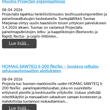
Muutos Projectan organisaatiossa
08-04-2026
Projectalla tapahtuu henkilöstömuutos teollisuuskomponettien ja
paineilmaratkaisujen tuotealueella. Tuotepäällikkö Tuomas
Marjamaa siirtyy uusiin haasteisiin toisen yrityksen palvelukseen
3.4.2026 alkaen. Tuomas on vastannut Projectalla
paineilmaputkistojen, letku- ja kaapelikelojen (Reelworks ja
Rapid), Rectus- ja Legris-liittimien…
Lue lisää…
HOMAG SAWTEQ S-200 flexTec – joustava ratkaisu
sahausautomaation aloitukseen
08-04-2026
Projecta tuo Suomen markkinoille uuden HOMAG SAWTEQ S-
200 flexTec -panelinpaloittelusahan, joka on suunniteltu
erityisesti pienille ja keskisuurille yrityksille. Uutuus yhdistää
robottikäytön ja manuaalisen sahauksen samaan koneeseen ja
mahdollistaa tuotannon mukauttamisen…
Lue lisää…