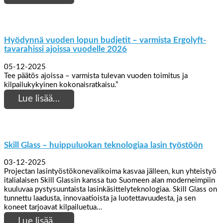
Hyödynnä vuoden lopun budjetit – varmista Ergolyft-
tavarahissi ajoissa vuodelle 2026
05-12-2025
Tee päätös ajoissa – varmista tulevan vuoden toimitus ja
kilpailukykyinen kokonaisratkaisu.”
Lue lisää…
Skill Glass – huippuluokan teknologiaa lasin työstöön
03-12-2025
Projectan lasintyöstökonevalikoima kasvaa jälleen, kun yhteistyö
italialaisen Skill Glassin kanssa tuo Suomeen alan moderneimpiin
kuuluvaa pystysuuntaista lasinkäsittelyteknologiaa. Skill Glass on
tunnettu laadusta, innovaatioista ja luotettavuudesta, ja sen
koneet tarjoavat kilpailuetua…
Lue lisää…