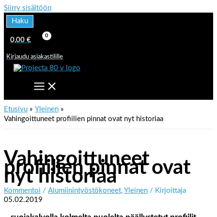
Siirry sisältöön
Haku
0,00
€
Kirjaudu asiakastilille
Etusivu
Yleinen
Vahingoittuneet profiilien pinnat ovat nyt historiaa
Vahingoittuneet
profiilien pinnat ovat
nyt historiaa
Kommentoi
/
Alumiinintyöstökoneet
,
Yleinen
/ Kirjoittaja
05.02.2019