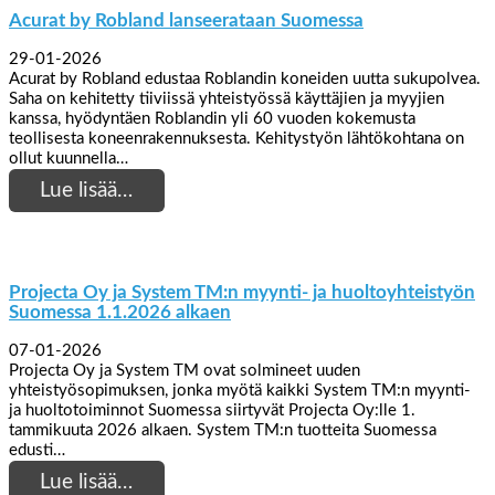
Acurat by Robland lanseerataan Suomessa
29-01-2026
Acurat by Robland edustaa Roblandin koneiden uutta sukupolvea.
Saha on kehitetty tiiviissä yhteistyössä käyttäjien ja myyjien
kanssa, hyödyntäen Roblandin yli 60 vuoden kokemusta
teollisesta koneenrakennuksesta. Kehitystyön lähtökohtana on
ollut kuunnella…
Lue lisää…
Projecta Oy ja System TM:n myynti- ja huoltoyhteistyön
Suomessa 1.1.2026 alkaen
07-01-2026
Projecta Oy ja System TM ovat solmineet uuden
yhteistyösopimuksen, jonka myötä kaikki System TM:n myynti-
ja huoltotoiminnot Suomessa siirtyvät Projecta Oy:lle 1.
tammikuuta 2026 alkaen. System TM:n tuotteita Suomessa
edusti…
Lue lisää…