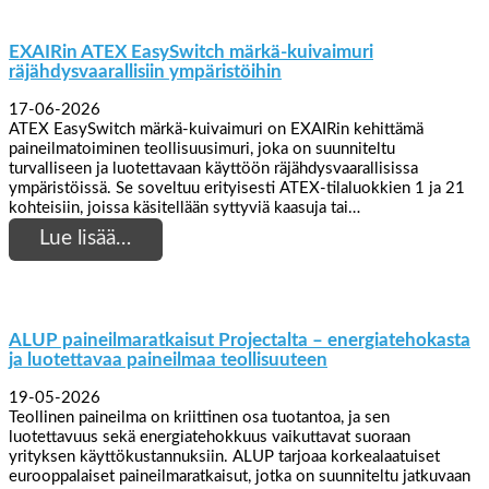
EXAIRin ATEX EasySwitch märkä-kuivaimuri
räjähdysvaarallisiin ympäristöihin
17-06-2026
ATEX EasySwitch märkä-kuivaimuri on EXAIRin kehittämä
paineilmatoiminen teollisuusimuri, joka on suunniteltu
turvalliseen ja luotettavaan käyttöön räjähdysvaarallisissa
ympäristöissä. Se soveltuu erityisesti ATEX-tilaluokkien 1 ja 21
kohteisiin, joissa käsitellään syttyviä kaasuja tai…
Lue lisää…
ALUP paineilmaratkaisut Projectalta – energiatehokasta
ja luotettavaa paineilmaa teollisuuteen
19-05-2026
Teollinen paineilma on kriittinen osa tuotantoa, ja sen
luotettavuus sekä energiatehokkuus vaikuttavat suoraan
yrityksen käyttökustannuksiin. ALUP tarjoaa korkealaatuiset
eurooppalaiset paineilmaratkaisut, jotka on suunniteltu jatkuvaan