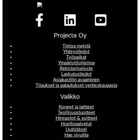
Projecta Oy
Tietoa meistä
Yhteystiedot
Työpaikat
Ympäristöohjelma
Rekisteriseloste
Laskutustiedot
Asiakastilin avaaminen
Tilaukset ja palautukset verkkokaupasta
Valikko
Koneet ja laitteet
Teollisuustuotteet
Hinnastot & esitteet
Huoltopalvelut
Uutisblogi
Hae sivuilta