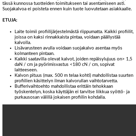
tässä kunnossa tuotteiden toimitukseen tai asentamiseen asti.
Suojakalvoa ei poisteta ennen kuin tuote luovutetaan asiakkaalle.
ETUJA:
Laite toimii profiilijärjestelmästä riippumatta. Kaikki profiilit,
joissa on kaksi rinnakkaista pintaa, voidaan päällystää
kalvolla.
Lisävarusteen avulla voidaan suojakalvo asentaa myös
kolmanteen pintaan.
Kaikki saatavilla olevat kalvot, joiden repäisylujuus on> 1,5
daN / cm ja pyörimisvastus <180 cN / cm, sopivat
laitteeseen.
Kalvon pituus (max. 500 m telaa kohti) mahdollistaa suurten
profiilien käsittelyn ilman kalvorullan vaihtotarvetta.
Bufferivaihtoehto mahdollistaa erittäin tehokkaan
työskentelyn, koska käyttäjän ei tarvitse liikkua syöttö- ja
purkausosan välillä jokaisen profiilin kohdalla.