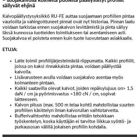
– suojakalvolla kolmelta puolelta päällystetyt profiilit
säilyvät ehjinä
Kalvopäällystysyksikkö RU-FE auttaa suojaamaan profiilien pintaa
vaurioilta ja vahingoittuneet pinnat ovat nyt historiaa. Pinnan laatu
voidaan tarkistaa ennen suojakalvon levittämistä ja pinta säilyy
tässä kunnossa tuotteiden toimitukseen tai asentamiseen asti.
Suojakalvoa ei poisteta ennen kuin tuote luovutetaan asiakkaalle.
ETUJA:
Laite toimii profiilijärjestelmästä riippumatta. Kaikki profiilit,
joissa on kaksi rinnakkaista pintaa, voidaan päällystää
kalvolla.
Lisävarusteen avulla voidaan suojakalvo asentaa myös
kolmanteen pintaan.
Kaikki saatavilla olevat kalvot, joiden repäisylujuus on> 1,5
daN / cm ja pyörimisvastus <180 cN / cm, sopivat
laitteeseen.
Kalvon pituus (max. 500 m telaa kohti) mahdollistaa suurten
profiilien käsittelyn ilman kalvorullan vaihtotarvetta.
Bufferivaihtoehto mahdollistaa erittäin tehokkaan
työskentelyn, koska käyttäjän ei tarvitse liikkua syöttö- ja
purkausosan välillä jokaisen profiilin kohdalla.