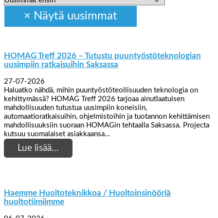
HOMAG Treff 2026 – Tutustu puuntyöstöteknologian
uusimpiin ratkaisuihin Saksassa
27-07-2026
Haluatko nähdä, mihin puuntyöstöteollisuuden teknologia on
kehittymässä? HOMAG Treff 2026 tarjoaa ainutlaatuisen
mahdollisuuden tutustua uusimpiin koneisiin,
automaatioratkaisuihin, ohjelmistoihin ja tuotannon kehittämisen
mahdollisuuksiin suoraan HOMAGin tehtaalla Saksassa. Projecta
kutsuu suomalaiset asiakkaansa…
Lue lisää…
Haemme Huoltoteknikkoa / Huoltoinsinööriä
huoltotiimiimme