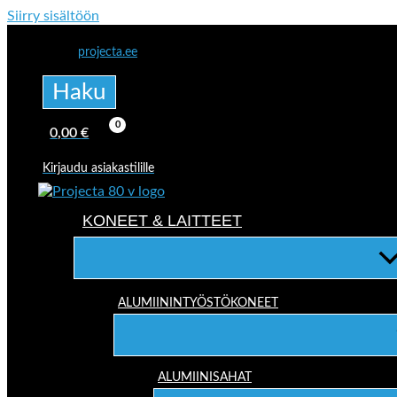
Siirry sisältöön
projecta.ee
Haku
0,00
€
Kirjaudu asiakastilille
KONEET & LAITTEET
ALUMIININTYÖSTÖKONEET
ALUMIINISAHAT