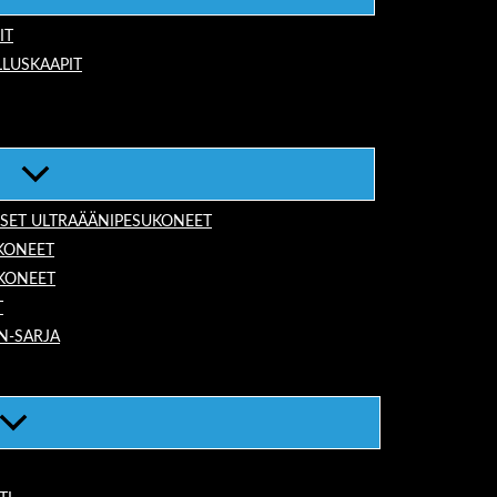
IT
LUSKAAPIT
ISET ULTRAÄÄNIPESUKONEET
KONEET
UKONEET
T
N-SARJA