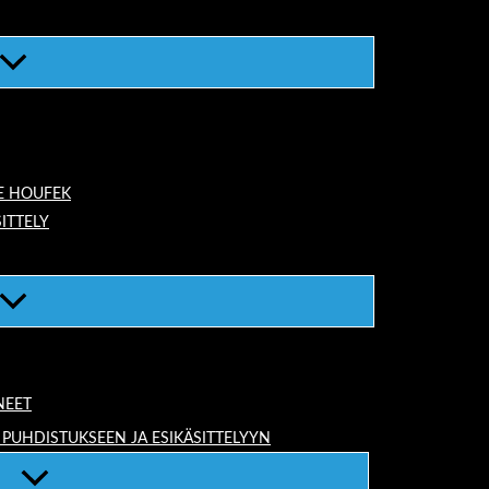
E HOUFEK
ITTELY
NEET
 PUHDISTUKSEEN JA ESIKÄSITTELYYN