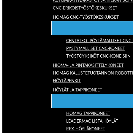
AUTOMAATTIVARASTOT JA MEKANISOIN
CNC-ERIKOISTYÖSTÖKESKUKSET
HOMAG CNC-TYÖSTÖKESKUKSET
CENTATEQ -PÖYTÄMALLISET CNC
PYSTYMALLISET CNC-KONEET
TYÖSTÖYKSIKÖT CNC-KONEISIIN
HIOMA- JA PINTAKÄSITTELYKONEET
HOMAG KALUSTETUOTANNON ROBOTTIRA
HÖYLÄPENKIT
HÖYLÄT JA TAPPIKONEET
HOMAG TAPPIKONEET
LEADERMAC LISTAHÖYLÄT
REX-HÖYLÄKONEET