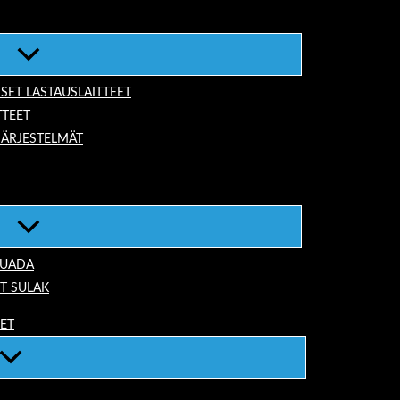
ISET LASTAUSLAITTEET
TTEET
JÄRJESTELMÄT
TUADA
T SULAK
EET