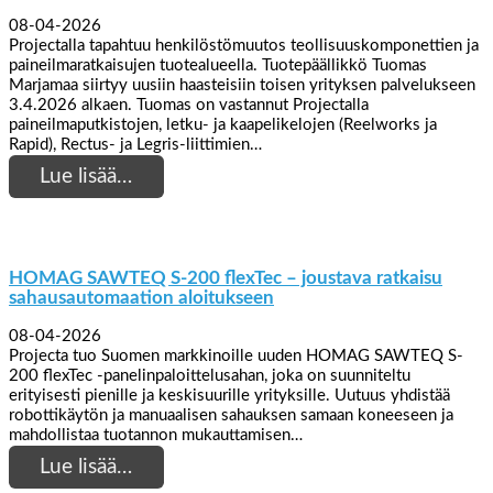
08-04-2026
Projectalla tapahtuu henkilöstömuutos teollisuuskomponettien ja
paineilmaratkaisujen tuotealueella. Tuotepäällikkö Tuomas
Marjamaa siirtyy uusiin haasteisiin toisen yrityksen palvelukseen
3.4.2026 alkaen. Tuomas on vastannut Projectalla
paineilmaputkistojen, letku- ja kaapelikelojen (Reelworks ja
Rapid), Rectus- ja Legris-liittimien…
Lue lisää…
HOMAG SAWTEQ S-200 flexTec – joustava ratkaisu
sahausautomaation aloitukseen
08-04-2026
Projecta tuo Suomen markkinoille uuden HOMAG SAWTEQ S-
200 flexTec -panelinpaloittelusahan, joka on suunniteltu
erityisesti pienille ja keskisuurille yrityksille. Uutuus yhdistää
robottikäytön ja manuaalisen sahauksen samaan koneeseen ja
mahdollistaa tuotannon mukauttamisen…
Lue lisää…