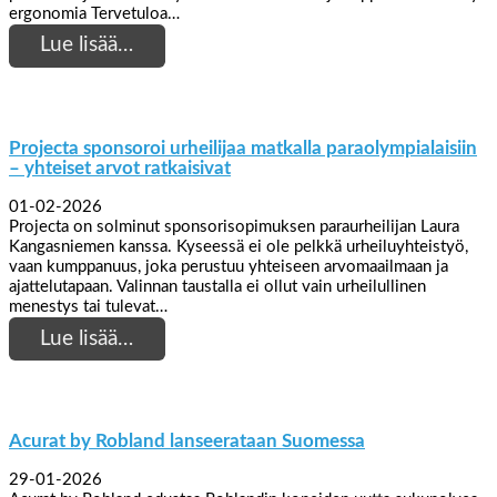
ergonomia Tervetuloa…
Lue lisää…
Projecta sponsoroi urheilijaa matkalla paraolympialaisiin
– yhteiset arvot ratkaisivat
01-02-2026
Projecta on solminut sponsorisopimuksen paraurheilijan Laura
Kangasniemen kanssa. Kyseessä ei ole pelkkä urheiluyhteistyö,
vaan kumppanuus, joka perustuu yhteiseen arvomaailmaan ja
ajattelutapaan. Valinnan taustalla ei ollut vain urheilullinen
menestys tai tulevat…
Lue lisää…
Acurat by Robland lanseerataan Suomessa
29-01-2026