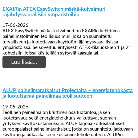
EXAIRin ATEX EasySwitch märkä-kuivaimuri
räjähdysvaarallisiin ympäristöihin
17-06-2026
ATEX EasySwitch märkä-kuivaimuri on EXAIRin kehittämä
paineilmatoiminen teollisuusimuri, joka on suunniteltu
turvalliseen ja luotettavaan käyttöön räjähdysvaarallisissa
ympäristöissä. Se soveltuu erityisesti ATEX-tilaluokkien 1 ja 21
kohteisiin, joissa käsitellään syttyviä kaasuja tai…
Lue lisää…
ALUP paineilmaratkaisut Projectalta – energiatehokasta
ja luotettavaa paineilmaa teollisuuteen
19-05-2026
Teollinen paineilma on kriittinen osa tuotantoa, ja sen
luotettavuus sekä energiatehokkuus vaikuttavat suoraan
yrityksen käyttökustannuksiin. ALUP tarjoaa korkealaatuiset
eurooppalaiset paineilmaratkaisut, jotka on suunniteltu jatkuvaan
käyttöön ja pitkäaikaiseen kustannustehokkuuteen. ALUPin