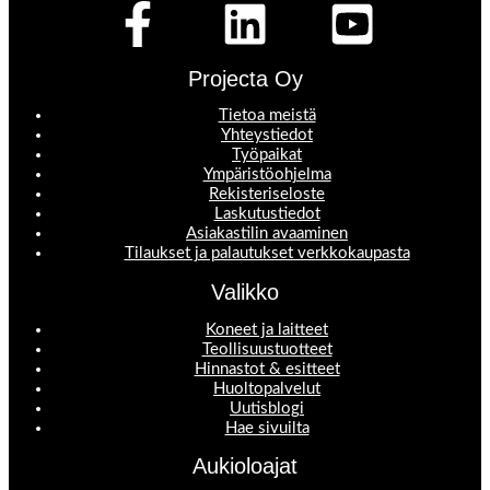
Projecta Oy
Tietoa meistä
Yhteystiedot
Työpaikat
Ympäristöohjelma
Rekisteriseloste
Laskutustiedot
Asiakastilin avaaminen
Tilaukset ja palautukset verkkokaupasta
Valikko
Koneet ja laitteet
Teollisuustuotteet
Hinnastot & esitteet
Huoltopalvelut
Uutisblogi
Hae sivuilta
Aukioloajat