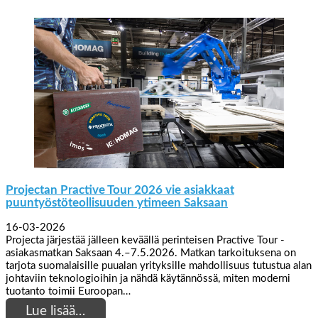
Projectan Practive Tour 2026 vie asiakkaat
puuntyöstöteollisuuden ytimeen Saksaan
16-03-2026
Projecta järjestää jälleen keväällä perinteisen Practive Tour -
asiakasmatkan Saksaan 4.–7.5.2026. Matkan tarkoituksena on
tarjota suomalaisille puualan yrityksille mahdollisuus tutustua alan
johtaviin teknologioihin ja nähdä käytännössä, miten moderni
tuotanto toimii Euroopan…
Lue lisää…