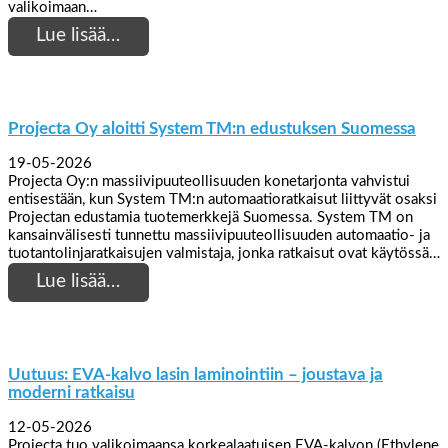
valikoimaan…
Lue lisää…
Projecta Oy aloitti System TM:n edustuksen Suomessa
19-05-2026
Projecta Oy:n massiivipuuteollisuuden konetarjonta vahvistui
entisestään, kun System TM:n automaatioratkaisut liittyvät osaksi
Projectan edustamia tuotemerkkejä Suomessa. System TM on
kansainvälisesti tunnettu massiivipuuteollisuuden automaatio- ja
tuotantolinjaratkaisujen valmistaja, jonka ratkaisut ovat käytössä…
Lue lisää…
Uutuus: EVA-kalvo lasin laminointiin – joustava ja
moderni ratkaisu
12-05-2026
Projecta tuo valikoimaansa korkealaatuisen EVA-kalvon (Ethylene