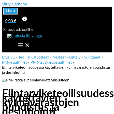
Siirry sisältöön
Haku
0,00
€
Kirjaudu asiakastilille
Etusivu
Teollisuustuotteet
Nesteenkäsittely
Suuttimet
PNR-suuttimet
PNR-täyskartiosuuttimet
Elintarviketeollisuudessa käytettävien kylmävarastojen puhdistus
ja desinfiointi
Elintarviketeollisuudes
käytettävien
kylmävarastojen
puhdistus ja
desinfiointi