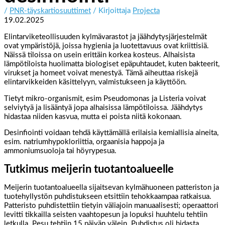
/
PNR-täyskartiosuuttimet
/ Kirjoittaja
Projecta
19.02.2025
Elintarviketeollisuuden kylmävarastot ja jäähdytysjärjestelmät
ovat ympäristöjä, joissa hygienia ja luotettavuus ovat kriittisiä.
Näissä tiloissa on usein erittäin korkea kosteus. Alhaisista
lämpötiloista huolimatta biologiset epäpuhtaudet, kuten bakteerit,
virukset ja homeet voivat menestyä. Tämä aiheuttaa riskejä
elintarvikkeiden käsittelyyn, valmistukseen ja käyttöön.
Tietyt mikro-organismit, esim Pseudomonas ja Listeria voivat
selviytyä ja lisääntyä jopa alhaisissa lämpötiloissa. Jäähdytys
hidastaa niiden kasvua, mutta ei poista niitä kokonaan.
Desinfiointi voidaan tehdä käyttämällä erilaisia kemiallisia aineita,
esim. natriumhypokloriittia, orgaanisia happoja ja
ammoniumsuoloja tai höyrypesua.
Tutkimus meijerin tuotantoalueelle
Meijerin tuotantoalueella sijaitsevan kylmähuoneen patteriston ja
tuotehyllystön puhdistukseen etsittiin tehokkaampaa ratkaisua.
Patteristo puhdistettiin tietyin väliajoin manuaalisesti; operaattori
levitti tikkailla seisten vaahtopesun ja lopuksi huuhtelu tehtiin
letkulla. Pesu tehtiin 15 päivän välein. Puhdistus oli hidasta,