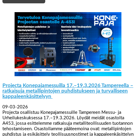
Projecta Konepajamessuilla 17.–19.3.2026 Tampereella –
ratkaisuja metallipintojen puhdistukseen ja turvalliseen
kappaleenkäsittelyyn
09-03-2026
Projecta osallistuu Konepajamessuille Tampereen Messu- ja
Urheilukeskuksessa 17.–19.3.2026. Löydät meidät osastolta
A453, jossa esittelemme ratkaisuja metalliteollisuuden tuotannon
tehostamiseen. Osastollamme pääteemoina ovat: metallipintojen
puhdistus ja esikäsittely teollisuusnostimet ja kappaleenkäsittelyn