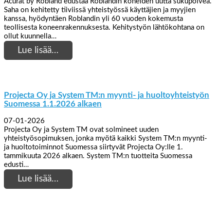
Acurat by Robland edustaa Roblandin koneiden uutta sukupolvea.
Saha on kehitetty tiiviissä yhteistyössä käyttäjien ja myyjien
kanssa, hyödyntäen Roblandin yli 60 vuoden kokemusta
teollisesta koneenrakennuksesta. Kehitystyön lähtökohtana on
ollut kuunnella…
Lue lisää…
Projecta Oy ja System TM:n myynti- ja huoltoyhteistyön
Suomessa 1.1.2026 alkaen
07-01-2026
Projecta Oy ja System TM ovat solmineet uuden
yhteistyösopimuksen, jonka myötä kaikki System TM:n myynti-
ja huoltotoiminnot Suomessa siirtyvät Projecta Oy:lle 1.
tammikuuta 2026 alkaen. System TM:n tuotteita Suomessa
edusti…
Lue lisää…