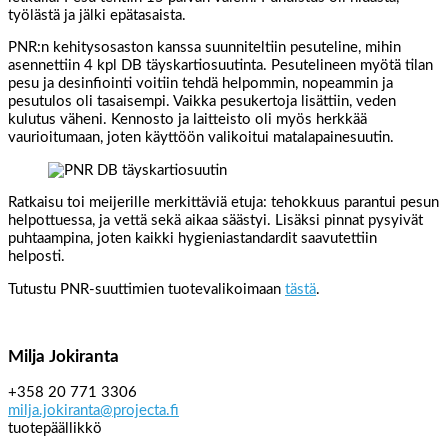
työlästä ja jälki epätasaista.
PNR:n kehitysosaston kanssa suunniteltiin pesuteline, mihin
asennettiin 4 kpl DB täyskartiosuutinta. Pesutelineen myötä tilan
pesu ja desinfiointi voitiin tehdä helpommin, nopeammin ja
pesutulos oli tasaisempi. Vaikka pesukertoja lisättiin, veden
kulutus väheni. Kennosto ja laitteisto oli myös herkkää
vaurioitumaan, joten käyttöön valikoitui matalapainesuutin.
Ratkaisu toi meijerille merkittäviä etuja: tehokkuus parantui pesun
helpottuessa, ja vettä sekä aikaa säästyi. Lisäksi pinnat pysyivät
puhtaampina, joten kaikki hygieniastandardit saavutettiin
helposti.
Tutustu PNR-suuttimien tuotevalikoimaan
tästä
.
Milja Jokiranta
+358 20 771 3306
milja.jokiranta@projecta.fi
tuotepäällikkö