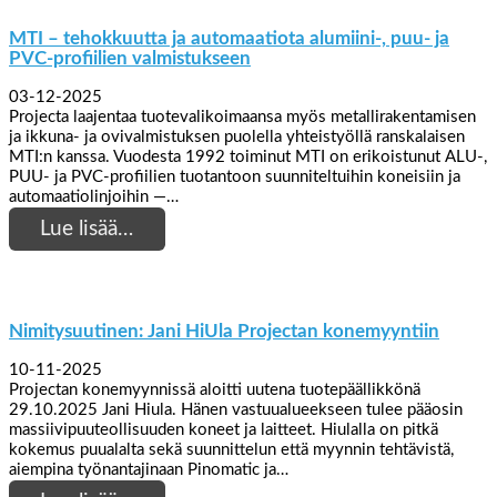
MTI – tehokkuutta ja automaatiota alumiini-, puu- ja
PVC-profiilien valmistukseen
03-12-2025
Projecta laajentaa tuotevalikoimaansa myös metallirakentamisen
ja ikkuna- ja ovivalmistuksen puolella yhteistyöllä ranskalaisen
MTI:n kanssa. Vuodesta 1992 toiminut MTI on erikoistunut ALU-,
PUU- ja PVC-profiilien tuotantoon suunniteltuihin koneisiin ja
automaatiolinjoihin —…
Lue lisää…
Nimitysuutinen: Jani HiUla Projectan konemyyntiin
10-11-2025
Projectan konemyynnissä aloitti uutena tuotepäällikkönä
29.10.2025 Jani Hiula. Hänen vastuualueekseen tulee pääosin
massiivipuuteollisuuden koneet ja laitteet. Hiulalla on pitkä
kokemus puualalta sekä suunnittelun että myynnin tehtävistä,
aiempina työnantajinaan Pinomatic ja…