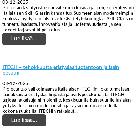
03-12-2025
Projectan lasintyöstökonevalikoima kasvaa jälleen, kun yhteistyö
italialaisen Skill Glassin kanssa tuo Suomeen alan moderneimpiin
kuuluvaa pystysuuntaista lasinkäsittelyteknologiaa. Skill Glass on
tunnettu laadusta, innovaatioista ja luotettavuudesta, ja sen
koneet tarjoavat kilpailuetua…
Lue lisää…
ITECH – tehokkuutta eristyslasituotantoon ja lasin
pesuun
03-12-2025
Projecta tuo valikoimaansa italialaisen ITECHin, joka tunnetaan
laadukkaista eristyslasilinjoista ja pystypesukoneista. ITECH
tarjoaa ratkaisuja niin pienille, keskisuurille kuin suurille lasialan
yrityksille – aina modulaarisilla ja täysin automatisoiduilla
kokonaisuuksilla. ITECHin ratkaisut…
Lue lisää…