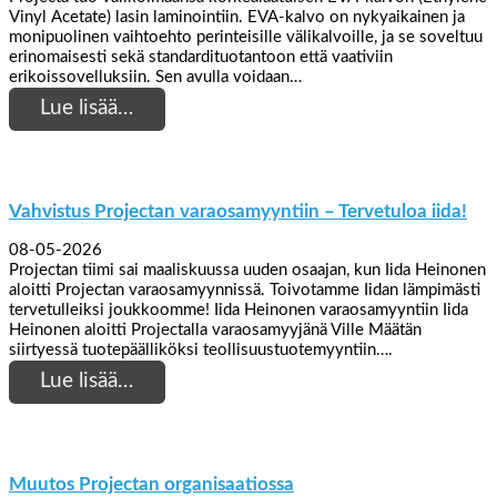
Vinyl Acetate) lasin laminointiin. EVA-kalvo on nykyaikainen ja
monipuolinen vaihtoehto perinteisille välikalvoille, ja se soveltuu
erinomaisesti sekä standardituotantoon että vaativiin
erikoissovelluksiin. Sen avulla voidaan…
Lue lisää…
Vahvistus Projectan varaosamyyntiin – Tervetuloa iida!
08-05-2026
Projectan tiimi sai maaliskuussa uuden osaajan, kun Iida Heinonen
aloitti Projectan varaosamyynnissä. Toivotamme Iidan lämpimästi
tervetulleiksi joukkoomme! Iida Heinonen varaosamyyntiin Iida
Heinonen aloitti Projectalla varaosamyyjänä Ville Määtän
siirtyessä tuotepäälliköksi teollisuustuotemyyntiin….
Lue lisää…
Muutos Projectan organisaatiossa