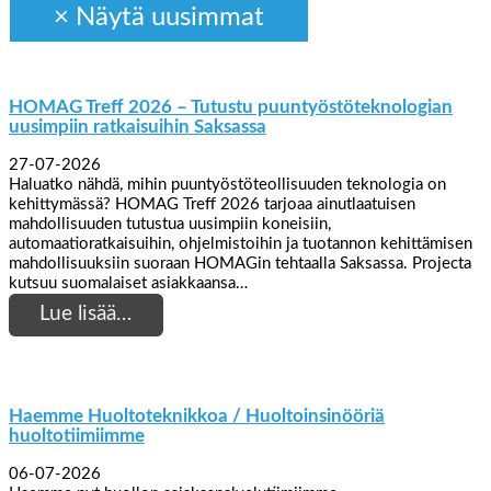
HOMAG Treff 2026 – Tutustu puuntyöstöteknologian
uusimpiin ratkaisuihin Saksassa
27-07-2026
Haluatko nähdä, mihin puuntyöstöteollisuuden teknologia on
kehittymässä? HOMAG Treff 2026 tarjoaa ainutlaatuisen
mahdollisuuden tutustua uusimpiin koneisiin,
automaatioratkaisuihin, ohjelmistoihin ja tuotannon kehittämisen
mahdollisuuksiin suoraan HOMAGin tehtaalla Saksassa. Projecta
kutsuu suomalaiset asiakkaansa…
Lue lisää…
Haemme Huoltoteknikkoa / Huoltoinsinööriä
huoltotiimiimme
06-07-2026