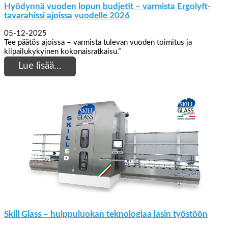
Hyödynnä vuoden lopun budjetit – varmista Ergolyft-
tavarahissi ajoissa vuodelle 2026
05-12-2025
Tee päätös ajoissa – varmista tulevan vuoden toimitus ja
kilpailukykyinen kokonaisratkaisu.”
Lue lisää…
Skill Glass – huippuluokan teknologiaa lasin työstöön