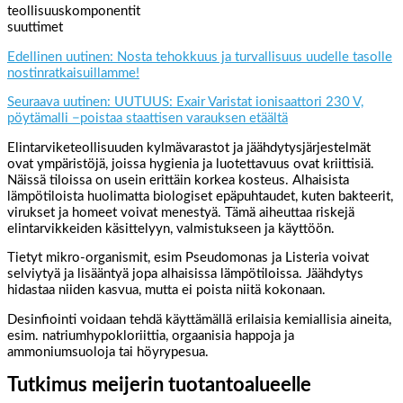
teollisuuskomponentit
suuttimet
Edellinen uutinen: Nosta tehokkuus ja turvallisuus uudelle tasolle
nostinratkaisuillamme!
Seuraava uutinen: UUTUUS: Exair Varistat ionisaattori 230 V,
pöytämalli −poistaa staattisen varauksen etäältä
Elintarviketeollisuuden kylmävarastot ja jäähdytysjärjestelmät
ovat ympäristöjä, joissa hygienia ja luotettavuus ovat kriittisiä.
Näissä tiloissa on usein erittäin korkea kosteus. Alhaisista
lämpötiloista huolimatta biologiset epäpuhtaudet, kuten bakteerit,
virukset ja homeet voivat menestyä. Tämä aiheuttaa riskejä
elintarvikkeiden käsittelyyn, valmistukseen ja käyttöön.
Tietyt mikro-organismit, esim Pseudomonas ja Listeria voivat
selviytyä ja lisääntyä jopa alhaisissa lämpötiloissa. Jäähdytys
hidastaa niiden kasvua, mutta ei poista niitä kokonaan.
Desinfiointi voidaan tehdä käyttämällä erilaisia kemiallisia aineita,
esim. natriumhypokloriittia, orgaanisia happoja ja
ammoniumsuoloja tai höyrypesua.
Tutkimus meijerin tuotantoalueelle