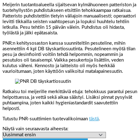
Meijerin tuotantoalueella sijaitsevan kylmähuoneen patteriston ja
tuotehyllystön puhdistukseen etsittiin tehokkaampaa ratkaisua.
Patteristo puhdistettiin tietyin väliajoin manuaalisesti; operaattori
levitti tikkailla seisten vaahtopesun ja lopuksi huuhtelu tehtiin
letkulla. Pesu tehtiin 15 päivän välein. Puhdistus oli hidasta,
työlästä ja jälki epätasaista.
PNR:n kehitysosaston kanssa suunniteltiin pesuteline, mihin
asennettiin 4 kpl DB täyskartiosuutinta. Pesutelineen myötä tilan
pesu ja desinfiointi voitiin tehdä helpommin, nopeammin ja
pesutulos oli tasaisempi. Vaikka pesukertoja lisättiin, veden
kulutus väheni. Kennosto ja laitteisto oli myös herkkää
vaurioitumaan, joten käyttöön valikoitui matalapainesuutin.
Ratkaisu toi meijerille merkittäviä etuja: tehokkuus parantui pesun
helpottuessa, ja vettä sekä aikaa säästyi. Lisäksi pinnat pysyivät
puhtaampina, joten kaikki hygieniastandardit saavutettiin
helposti.
Tutustu PNR-suuttimien tuotevalikoimaan
tästä
.
Näytä vain seuraavasta aiheesta: