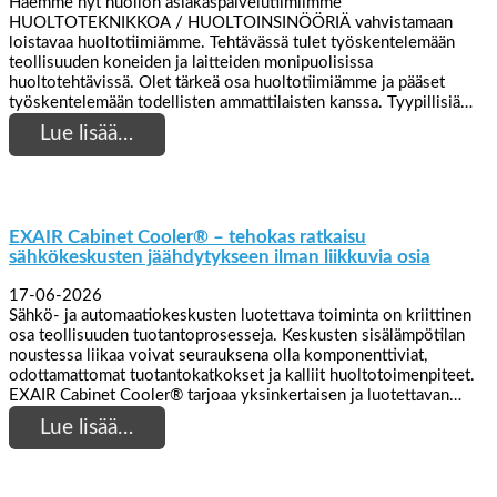
Haemme nyt huollon asiakaspalvelutiimiimme
HUOLTOTEKNIKKOA / HUOLTOINSINÖÖRIÄ vahvistamaan
loistavaa huoltotiimiämme. Tehtävässä tulet työskentelemään
teollisuuden koneiden ja laitteiden monipuolisissa
huoltotehtävissä. Olet tärkeä osa huoltotiimiämme ja pääset
työskentelemään todellisten ammattilaisten kanssa. Tyypillisiä…
Lue lisää…
EXAIR Cabinet Cooler® – tehokas ratkaisu
sähkökeskusten jäähdytykseen ilman liikkuvia osia
17-06-2026
Sähkö- ja automaatiokeskusten luotettava toiminta on kriittinen
osa teollisuuden tuotantoprosesseja. Keskusten sisälämpötilan
noustessa liikaa voivat seurauksena olla komponenttiviat,
odottamattomat tuotantokatkokset ja kalliit huoltotoimenpiteet.
EXAIR Cabinet Cooler® tarjoaa yksinkertaisen ja luotettavan…
Lue lisää…