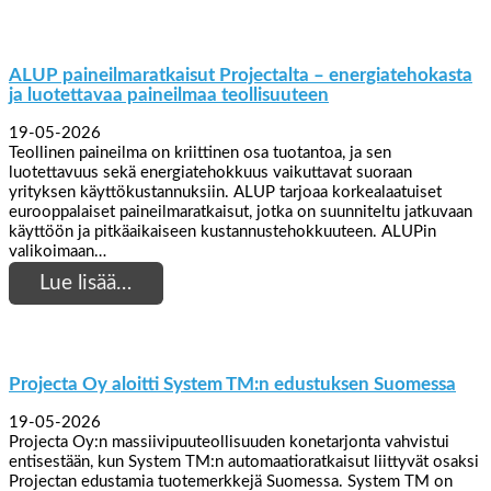
ALUP paineilmaratkaisut Projectalta – energiatehokasta
ja luotettavaa paineilmaa teollisuuteen
19-05-2026
Teollinen paineilma on kriittinen osa tuotantoa, ja sen
luotettavuus sekä energiatehokkuus vaikuttavat suoraan
yrityksen käyttökustannuksiin. ALUP tarjoaa korkealaatuiset
eurooppalaiset paineilmaratkaisut, jotka on suunniteltu jatkuvaan
käyttöön ja pitkäaikaiseen kustannustehokkuuteen. ALUPin
valikoimaan…
Lue lisää…
Projecta Oy aloitti System TM:n edustuksen Suomessa
19-05-2026
Projecta Oy:n massiivipuuteollisuuden konetarjonta vahvistui
entisestään, kun System TM:n automaatioratkaisut liittyvät osaksi
Projectan edustamia tuotemerkkejä Suomessa. System TM on