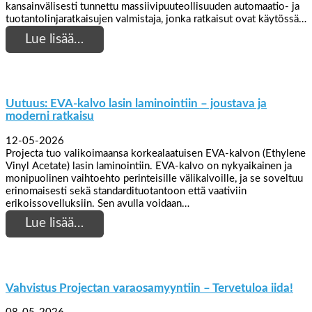
kansainvälisesti tunnettu massiivipuuteollisuuden automaatio- ja
tuotantolinjaratkaisujen valmistaja, jonka ratkaisut ovat käytössä…
Lue lisää…
Uutuus: EVA-kalvo lasin laminointiin – joustava ja
moderni ratkaisu
12-05-2026
Projecta tuo valikoimaansa korkealaatuisen EVA-kalvon (Ethylene
Vinyl Acetate) lasin laminointiin. EVA-kalvo on nykyaikainen ja
monipuolinen vaihtoehto perinteisille välikalvoille, ja se soveltuu
erinomaisesti sekä standardituotantoon että vaativiin
erikoissovelluksiin. Sen avulla voidaan…
Lue lisää…
Vahvistus Projectan varaosamyyntiin – Tervetuloa iida!