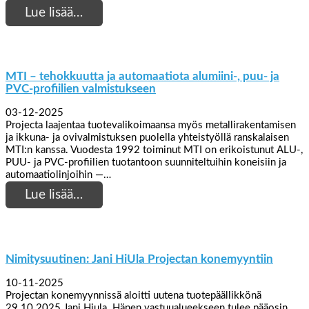
Lue lisää…
MTI – tehokkuutta ja automaatiota alumiini-, puu- ja
PVC-profiilien valmistukseen
03-12-2025
Projecta laajentaa tuotevalikoimaansa myös metallirakentamisen
ja ikkuna- ja ovivalmistuksen puolella yhteistyöllä ranskalaisen
MTI:n kanssa. Vuodesta 1992 toiminut MTI on erikoistunut ALU-,
PUU- ja PVC-profiilien tuotantoon suunniteltuihin koneisiin ja
automaatiolinjoihin —…
Lue lisää…
Nimitysuutinen: Jani HiUla Projectan konemyyntiin
10-11-2025
Projectan konemyynnissä aloitti uutena tuotepäällikkönä
29.10.2025 Jani Hiula. Hänen vastuualueekseen tulee pääosin