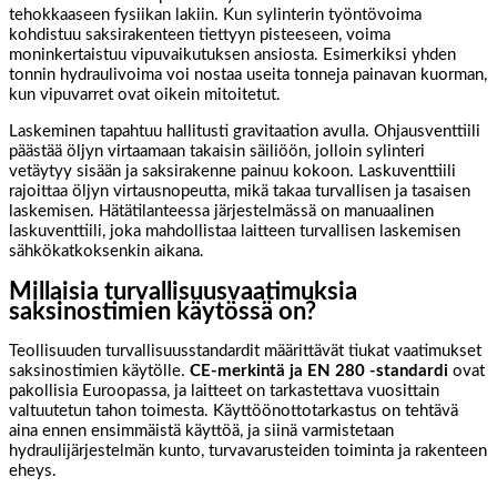
tehokkaaseen fysiikan lakiin. Kun sylinterin työntövoima
kohdistuu saksirakenteen tiettyyn pisteeseen, voima
moninkertaistuu vipuvaikutuksen ansiosta. Esimerkiksi yhden
tonnin hydraulivoima voi nostaa useita tonneja painavan kuorman,
kun vipuvarret ovat oikein mitoitetut.
Laskeminen tapahtuu hallitusti gravitaation avulla. Ohjausventtiili
päästää öljyn virtaamaan takaisin säiliöön, jolloin sylinteri
vetäytyy sisään ja saksirakenne painuu kokoon. Laskuventtiili
rajoittaa öljyn virtausnopeutta, mikä takaa turvallisen ja tasaisen
laskemisen. Hätätilanteessa järjestelmässä on manuaalinen
laskuventtiili, joka mahdollistaa laitteen turvallisen laskemisen
sähkökatkoksenkin aikana.
Millaisia turvallisuusvaatimuksia
saksinostimien käytössä on?
Teollisuuden turvallisuusstandardit määrittävät tiukat vaatimukset
saksinostimien käytölle.
CE-merkintä ja EN 280 -standardi
ovat
pakollisia Euroopassa, ja laitteet on tarkastettava vuosittain
valtuutetun tahon toimesta. Käyttöönottotarkastus on tehtävä
aina ennen ensimmäistä käyttöä, ja siinä varmistetaan
hydraulijärjestelmän kunto, turvavarusteiden toiminta ja rakenteen
eheys.