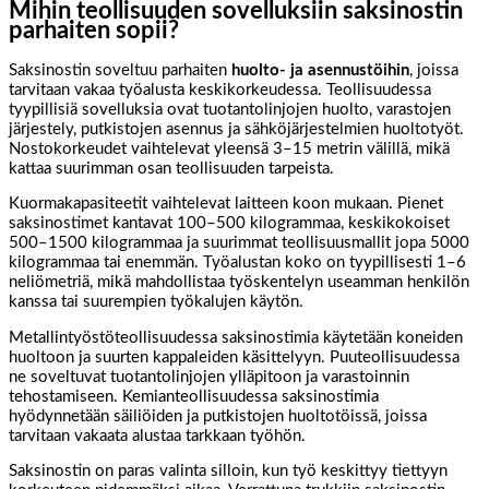
Mihin teollisuuden sovelluksiin saksinostin
parhaiten sopii?
Saksinostin soveltuu parhaiten
huolto- ja asennustöihin
, joissa
tarvitaan vakaa työalusta keskikorkeudessa. Teollisuudessa
tyypillisiä sovelluksia ovat tuotantolinjojen huolto, varastojen
järjestely, putkistojen asennus ja sähköjärjestelmien huoltotyöt.
Nostokorkeudet vaihtelevat yleensä 3–15 metrin välillä, mikä
kattaa suurimman osan teollisuuden tarpeista.
Kuormakapasiteetit vaihtelevat laitteen koon mukaan. Pienet
saksinostimet kantavat 100–500 kilogrammaa, keskikokoiset
500–1500 kilogrammaa ja suurimmat teollisuusmallit jopa 5000
kilogrammaa tai enemmän. Työalustan koko on tyypillisesti 1–6
neliömetriä, mikä mahdollistaa työskentelyn useamman henkilön
kanssa tai suurempien työkalujen käytön.
Metallintyöstöteollisuudessa saksinostimia käytetään koneiden
huoltoon ja suurten kappaleiden käsittelyyn. Puuteollisuudessa
ne soveltuvat tuotantolinjojen ylläpitoon ja varastoinnin
tehostamiseen. Kemianteollisuudessa saksinostimia
hyödynnetään säiliöiden ja putkistojen huoltotöissä, joissa
tarvitaan vakaata alustaa tarkkaan työhön.
Saksinostin on paras valinta silloin, kun työ keskittyy tiettyyn