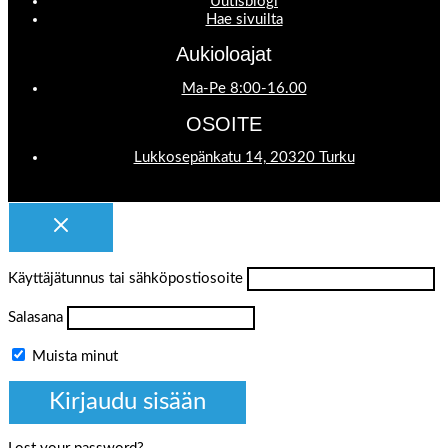
Uutisblogi
Hae sivuilta
Aukioloajat
Ma-Pe 8:00-16.00
OSOITE
Lukkosepänkatu 14, 20320 Turku
Käyttäjätunnus tai sähköpostiosoite
Salasana
Muista minut