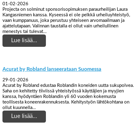
01-02-2026
Projecta on solminut sponsorisopimuksen paraurheilijan Laura
Kangasniemen kanssa. Kyseessä ei ole pelkkä urheiluyhteistyö,
vaan kumppanuus, joka perustuu yhteiseen arvomaailmaan ja
ajattelutapaan. Valinnan taustalla ei ollut vain urheilullinen
menestys tai tulevat…
Lue lisää…
Acurat by Robland lanseerataan Suomessa
29-01-2026
Acurat by Robland edustaa Roblandin koneiden uutta sukupolvea.
Saha on kehitetty tiiviissä yhteistyössä käyttäjien ja myyjien
kanssa, hyödyntäen Roblandin yli 60 vuoden kokemusta
teollisesta koneenrakennuksesta. Kehitystyön lähtökohtana on
ollut kuunnella…
Lue lisää…