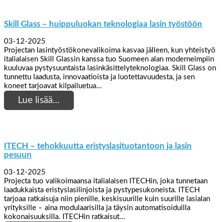
Skill Glass – huippuluokan teknologiaa lasin työstöön
03-12-2025
Projectan lasintyöstökonevalikoima kasvaa jälleen, kun yhteistyö
italialaisen Skill Glassin kanssa tuo Suomeen alan moderneimpiin
kuuluvaa pystysuuntaista lasinkäsittelyteknologiaa. Skill Glass on
tunnettu laadusta, innovaatioista ja luotettavuudesta, ja sen
koneet tarjoavat kilpailuetua…
Lue lisää…
ITECH – tehokkuutta eristyslasituotantoon ja lasin
pesuun
03-12-2025
Projecta tuo valikoimaansa italialaisen ITECHin, joka tunnetaan
laadukkaista eristyslasilinjoista ja pystypesukoneista. ITECH
tarjoaa ratkaisuja niin pienille, keskisuurille kuin suurille lasialan
yrityksille – aina modulaarisilla ja täysin automatisoiduilla
kokonaisuuksilla. ITECHin ratkaisut…