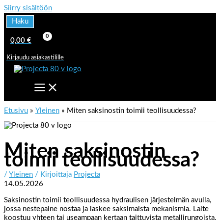
Siirry sisältöön
Haku
0,00
€
Kirjaudu asiakastilille
Etusivu
Yleinen
Miten saksinostin toimii teollisuudessa?
Miten saksinostin
toimii teollisuudessa?
/
Yleinen
/ Kirjoittaja
Projecta
14.05.2026
Saksinostin toimii teollisuudessa hydraulisen järjestelmän avulla,
jossa nestepaine nostaa ja laskee saksimaista mekanismia. Laite
koostuu yhteen tai useampaan kertaan taittuvista metallirungoista,