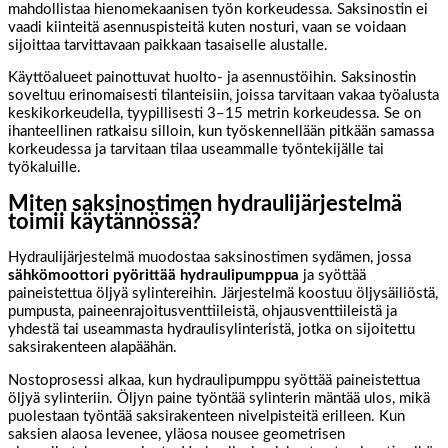
mahdollistaa hienomekaanisen työn korkeudessa. Saksinostin ei
vaadi kiinteitä asennuspisteitä kuten nosturi, vaan se voidaan
sijoittaa tarvittavaan paikkaan tasaiselle alustalle.
Käyttöalueet painottuvat huolto- ja asennustöihin. Saksinostin
soveltuu erinomaisesti tilanteisiin, joissa tarvitaan vakaa työalusta
keskikorkeudella, tyypillisesti 3–15 metrin korkeudessa. Se on
ihanteellinen ratkaisu silloin, kun työskennellään pitkään samassa
korkeudessa ja tarvitaan tilaa useammalle työntekijälle tai
työkaluille.
Miten saksinostimen hydraulijärjestelmä
toimii käytännössä?
Hydraulijärjestelmä muodostaa saksinostimen sydämen, jossa
sähkömoottori pyörittää hydraulipumppua
ja syöttää
paineistettua öljyä sylintereihin. Järjestelmä koostuu öljysäiliöstä,
pumpusta, paineenrajoitusventtiileistä, ohjausventtiileistä ja
yhdestä tai useammasta hydraulisylinteristä, jotka on sijoitettu
saksirakenteen alapäähän.
Nostoprosessi alkaa, kun hydraulipumppu syöttää paineistettua
öljyä sylinteriin. Öljyn paine työntää sylinterin mäntää ulos, mikä
puolestaan työntää saksirakenteen nivelpisteitä erilleen. Kun
saksien alaosa levenee, yläosa nousee geometrisen