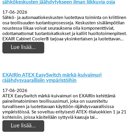
sähkökeskusten jäähdytykseen ilman liikkuvia osia
17-06-2026
Sähkö- ja automaatiokeskusten luotettava toiminta on kriittinen
osa teollisuuden tuotantoprosesseja. Keskusten sisälämpötilan
noustessa liikaa voivat seurauksena olla komponenttiviat,
odottamattomat tuotantokatkokset ja kalliit huoltotoimenpiteet.
EXAIR Cabinet Cooler® tarjoaa yksinkertaisen ja luotettavan…
Lue lisää…
EXAIRin ATEX EasySwitch märkä-kuivaimuri
räjähdysvaarallisiin ympäristöihin
17-06-2026
ATEX EasySwitch märkä-kuivaimuri on EXAIRin kehittämä
paineilmatoiminen teollisuusimuri, joka on suunniteltu
turvalliseen ja luotettavaan käyttöön räjähdysvaarallisissa
ympäristöissä. Se soveltuu erityisesti ATEX-tilaluokkien 1 ja 21
kohteisiin, joissa käsitellään syttyviä kaasuja tai…
Lue lisää…