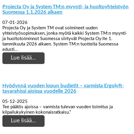
Projecta Oy ja System TM:n myynti- ja huoltoyhteistyön
Suomessa 1.1.2026 alkaen
07-01-2026
Projecta Oy ja System TM ovat solmineet uuden
yhteistyösopimuksen, jonka myötä kaikki System TM:n myynti-
ja huoltotoiminnot Suomessa siirtyvät Projecta Oy:lle 1.
tammikuuta 2026 alkaen. System TM:n tuotteita Suomessa
edusti…
Lue lisää…
Hyödynnä vuoden lopun budjetit – varmista Ergolyft-
tavarahissi ajoissa vuodelle 2026
05-12-2025
Tee päätös ajoissa – varmista tulevan vuoden toimitus ja
kilpailukykyinen kokonaisratkaisu.”
Lue lisää…