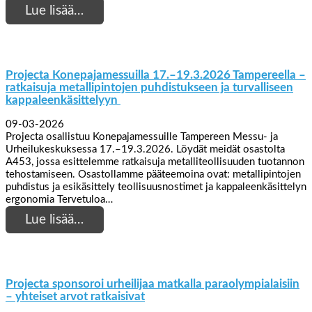
Lue lisää…
Projecta Konepajamessuilla 17.–19.3.2026 Tampereella –
ratkaisuja metallipintojen puhdistukseen ja turvalliseen
kappaleenkäsittelyyn
09-03-2026
Projecta osallistuu Konepajamessuille Tampereen Messu- ja
Urheilukeskuksessa 17.–19.3.2026. Löydät meidät osastolta
A453, jossa esittelemme ratkaisuja metalliteollisuuden tuotannon
tehostamiseen. Osastollamme pääteemoina ovat: metallipintojen
puhdistus ja esikäsittely teollisuusnostimet ja kappaleenkäsittelyn
ergonomia Tervetuloa…
Lue lisää…
Projecta sponsoroi urheilijaa matkalla paraolympialaisiin
– yhteiset arvot ratkaisivat