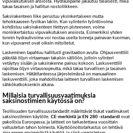
vipuvaikutuksen ansiosta. Hydraulipaine jakautuu tasaisesti, mikä
takaa tasaisen ja hallitun nostoliikkeen.
Saksirakenteen liike perustuu yksinkertaiseen mutta
tehokkaaseen fysiikan lakiin. Kun sylinterin työntövoima
kohdistuu saksirakenteen tiettyyn pisteeseen, voima
moninkertaistuu vipuvaikutuksen ansiosta. Esimerkiksi yhden
tonnin hydraulivoima voi nostaa useita tonneja painavan kuorman,
kun vipuvarret ovat oikein mitoitetut.
Laskeminen tapahtuu hallitusti gravitaation avulla. Ohjausventtiili
päästää öljyn virtaamaan takaisin säiliöön, jolloin sylinteri
vetäytyy sisään ja saksirakenne painuu kokoon. Laskuventtiili
rajoittaa öljyn virtausnopeutta, mikä takaa turvallisen ja tasaisen
laskemisen. Hätätilanteessa järjestelmässä on manuaalinen
laskuventtiili, joka mahdollistaa laitteen turvallisen laskemisen
sähkökatkoksenkin aikana.
Millaisia turvallisuusvaatimuksia
saksinostimien käytössä on?
Teollisuuden turvallisuusstandardit määrittävät tiukat vaatimukset
saksinostimien käytölle.
CE-merkintä ja EN 280 -standardi
ovat
pakollisia Euroopassa, ja laitteet on tarkastettava vuosittain
valtuutetun tahon toimesta. Käyttöönottotarkastus on tehtävä
aina ennen ensimmäistä käyttöä, ja siinä varmistetaan