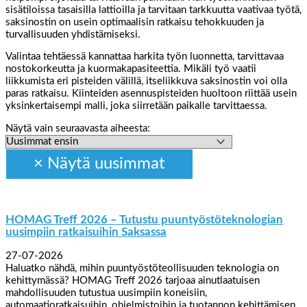
sisätiloissa tasaisilla lattioilla ja tarvitaan tarkkuutta vaativaa työtä,
saksinostin on usein optimaalisin ratkaisu tehokkuuden ja
turvallisuuden yhdistämiseksi.
Valintaa tehtäessä kannattaa harkita työn luonnetta, tarvittavaa
nostokorkeutta ja kuormakapasiteettia. Mikäli työ vaatii
liikkumista eri pisteiden välillä, itseliikkuva saksinostin voi olla
paras ratkaisu. Kiinteiden asennuspisteiden huoltoon riittää usein
yksinkertaisempi malli, joka siirretään paikalle tarvittaessa.
Näytä vain seuraavasta aiheesta:
HOMAG Treff 2026 – Tutustu puuntyöstöteknologian
uusimpiin ratkaisuihin Saksassa
27-07-2026
Haluatko nähdä, mihin puuntyöstöteollisuuden teknologia on
kehittymässä? HOMAG Treff 2026 tarjoaa ainutlaatuisen
mahdollisuuden tutustua uusimpiin koneisiin,
automaatioratkaisuihin, ohjelmistoihin ja tuotannon kehittämisen