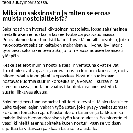
teollisuusympäristössä.
Mikä on saksinostin ja miten se eroaa
muista nostolaitteista?
Saksinostin on hydraulikäyttöinen nostolaite, jossa
saksimainen
metallirakenne
nostaa ja laskee työtasoa pystysuunnassa.
Perusrakenne koostuu ristikkäin liittyvistä metallisauvoista, jotka
muodostavat saksien kaltaisen mekanismin. Hydraulisylinterit
työntävät saksirakenteen auki, jolloin yläosa nousee tasaisesti
ylöspäin.
Keskeiset erot muihin nostolaitteisiin verrattuna ovat selvät.
Trukit liikkuvat vapaasti ja voivat nostaa kuormia korkealle, mutta
niiden työalusta on pieni ja epävakaa. Nosturit puolestaan
nostavat kuormia suuriin korkeuksiin ja voivat liikuttaa niitä
sivusuunnassa, mutta ne vaativat kiinteitä asennuspisteitä tai
suurta liikkuvaa alustaa.
Saksinostimen tunnusomaiset piirteet tekevät siitä ainutlaatuisen.
Laite tarjoaa laajan, vakaan työalustan, joka pysyy vaakasuorassa
koko nostomatkan ajan. Nostoliike on tasainen ja tarkka, mikä
mahdollistaa hienomekaanisen työn korkeudessa. Saksinostin ei
vaadi kiinteitä asennuspisteitä kuten nosturi, vaan se voidaan
sijoittaa tarvittavaan paikkaan tasaiselle alustalle.