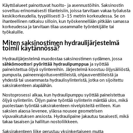
Käyttöalueet painottuvat huolto- ja asennustöihin. Saksinostin
soveltuu erinomaisesti tilanteisiin, joissa tarvitaan vakaa työalusta
keskikorkeudella, tyypillisesti 3–15 metrin korkeudessa. Se on
ihanteellinen ratkaisu silloin, kun työskennellään pitkään samassa
korkeudessa ja tarvitaan tilaa useammalle työntekijälle tai
työkaluille.
Miten saksinostimen hydraulijärjestelmä
toimii käytännössä?
Hydraulijärjestelmä muodostaa saksinostimen sydämen, jossa
sähkömoottori pyörittää hydraulipumppua
ja syöttää
paineistettua öljyä sylintereihin. Järjestelmä koostuu öljysäiliöstä,
pumpusta, paineenrajoitusventtiileistä, ohjausventtiileistä ja
yhdestä tai useammasta hydraulisylinteristä, jotka on sijoitettu
saksirakenteen alapäähän.
Nostoprosessi alkaa, kun hydraulipumppu syöttää paineistettua
öljyä sylinteriin. Öljyn paine työntää sylinterin mäntää ulos, mikä
puolestaan työntää saksirakenteen nivelpisteitä erilleen. Kun
saksien alaosa levenee, yläosa nousee geometrisen
vipuvaikutuksen ansiosta. Hydraulipaine jakautuu tasaisesti, mikä
takaa tasaisen ja hallitun nostoliikkeen.
Saksirakenteen liike perustuu yksinkertaiseen mutta