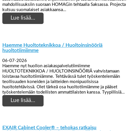
mahdollisuuksiin suoraan HOMAGin tehtaalla Saksassa. Projecta
kutsuu suomalaiset asiakkaansa…
Lue lisää…
Haemme Huoltoteknikkoa / Huoltoinsinööriä
huoltotiimiimme
06-07-2026
Haemme nyt huollon asiakaspalvelutiimiimme
HUOLTOTEKNIKKOA / HUOLTOINSINÖÖRIÄ vahvistamaan
loistavaa huoltotiimiämme. Tehtävässä tulet työskentelemään
teollisuuden koneiden ja laitteiden monipuolisissa
huoltotehtävissä. Olet tärkeä osa huoltotiimiämme ja pääset
työskentelemään todellisten ammattilaisten kanssa. Tyypillisiä…
Lue lisää…
EXAIR Cabinet Cooler® – tehokas ratkaisu