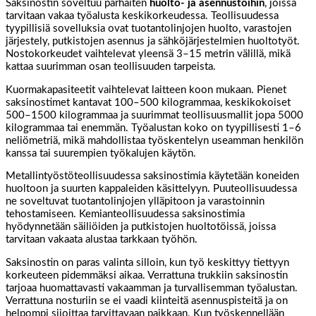
Saksinostin soveltuu parhaiten
huolto- ja asennustöihin
, joissa
tarvitaan vakaa työalusta keskikorkeudessa. Teollisuudessa
tyypillisiä sovelluksia ovat tuotantolinjojen huolto, varastojen
järjestely, putkistojen asennus ja sähköjärjestelmien huoltotyöt.
Nostokorkeudet vaihtelevat yleensä 3–15 metrin välillä, mikä
kattaa suurimman osan teollisuuden tarpeista.
Kuormakapasiteetit vaihtelevat laitteen koon mukaan. Pienet
saksinostimet kantavat 100–500 kilogrammaa, keskikokoiset
500–1500 kilogrammaa ja suurimmat teollisuusmallit jopa 5000
kilogrammaa tai enemmän. Työalustan koko on tyypillisesti 1–6
neliömetriä, mikä mahdollistaa työskentelyn useamman henkilön
kanssa tai suurempien työkalujen käytön.
Metallintyöstöteollisuudessa saksinostimia käytetään koneiden
huoltoon ja suurten kappaleiden käsittelyyn. Puuteollisuudessa
ne soveltuvat tuotantolinjojen ylläpitoon ja varastoinnin
tehostamiseen. Kemianteollisuudessa saksinostimia
hyödynnetään säiliöiden ja putkistojen huoltotöissä, joissa
tarvitaan vakaata alustaa tarkkaan työhön.
Saksinostin on paras valinta silloin, kun työ keskittyy tiettyyn
korkeuteen pidemmäksi aikaa. Verrattuna trukkiin saksinostin
tarjoaa huomattavasti vakaamman ja turvallisemman työalustan.
Verrattuna nosturiin se ei vaadi kiinteitä asennuspisteitä ja on
helpompi sijoittaa tarvittavaan paikkaan. Kun työskennellään