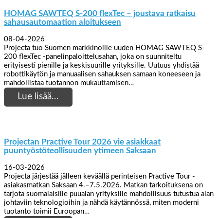
HOMAG SAWTEQ S-200 flexTec – joustava ratkaisu
sahausautomaation aloitukseen
08-04-2026
Projecta tuo Suomen markkinoille uuden HOMAG SAWTEQ S-
200 flexTec -panelinpaloittelusahan, joka on suunniteltu
erityisesti pienille ja keskisuurille yrityksille. Uutuus yhdistää
robottikäytön ja manuaalisen sahauksen samaan koneeseen ja
mahdollistaa tuotannon mukauttamisen…
Lue lisää…
Projectan Practive Tour 2026 vie asiakkaat
puuntyöstöteollisuuden ytimeen Saksaan
16-03-2026
Projecta järjestää jälleen keväällä perinteisen Practive Tour -
asiakasmatkan Saksaan 4.–7.5.2026. Matkan tarkoituksena on
tarjota suomalaisille puualan yrityksille mahdollisuus tutustua alan
johtaviin teknologioihin ja nähdä käytännössä, miten moderni
tuotanto toimii Euroopan…