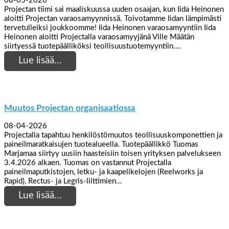
08-05-2026
Projectan tiimi sai maaliskuussa uuden osaajan, kun Iida Heinonen
aloitti Projectan varaosamyynnissä. Toivotamme Iidan lämpimästi
tervetulleiksi joukkoomme! Iida Heinonen varaosamyyntiin Iida
Heinonen aloitti Projectalla varaosamyyjänä Ville Määtän
siirtyessä tuotepäälliköksi teollisuustuotemyyntiin….
Lue lisää…
Muutos Projectan organisaatiossa
08-04-2026
Projectalla tapahtuu henkilöstömuutos teollisuuskomponettien ja
paineilmaratkaisujen tuotealueella. Tuotepäällikkö Tuomas
Marjamaa siirtyy uusiin haasteisiin toisen yrityksen palvelukseen
3.4.2026 alkaen. Tuomas on vastannut Projectalla
paineilmaputkistojen, letku- ja kaapelikelojen (Reelworks ja
Rapid), Rectus- ja Legris-liittimien…
Lue lisää…