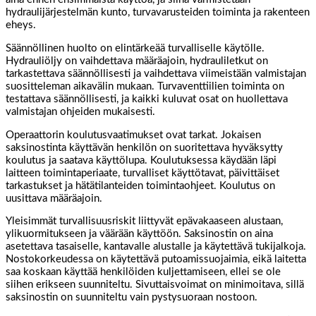
hydraulijärjestelmän kunto, turvavarusteiden toiminta ja rakenteen
eheys.
Säännöllinen huolto on elintärkeää turvalliselle käytölle.
Hydrauliöljy on vaihdettava määräajoin, hydrauliletkut on
tarkastettava säännöllisesti ja vaihdettava viimeistään valmistajan
suositteleman aikavälin mukaan. Turvaventtiilien toiminta on
testattava säännöllisesti, ja kaikki kuluvat osat on huollettava
valmistajan ohjeiden mukaisesti.
Operaattorin koulutusvaatimukset ovat tarkat. Jokaisen
saksinostinta käyttävän henkilön on suoritettava hyväksytty
koulutus ja saatava käyttölupa. Koulutuksessa käydään läpi
laitteen toimintaperiaate, turvalliset käyttötavat, päivittäiset
tarkastukset ja hätätilanteiden toimintaohjeet. Koulutus on
uusittava määräajoin.
Yleisimmät turvallisuusriskit liittyvät epävakaaseen alustaan,
ylikuormitukseen ja väärään käyttöön. Saksinostin on aina
asetettava tasaiselle, kantavalle alustalle ja käytettävä tukijalkoja.
Nostokorkeudessa on käytettävä putoamissuojaimia, eikä laitetta
saa koskaan käyttää henkilöiden kuljettamiseen, ellei se ole
siihen erikseen suunniteltu. Sivuttaisvoimat on minimoitava, sillä
saksinostin on suunniteltu vain pystysuoraan nostoon.