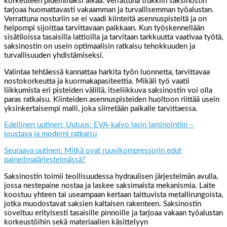
korkeuteen pidemmäksi aikaa. Verrattuna trukkiin saksinostin
tarjoaa huomattavasti vakaamman ja turvallisemman työalustan.
Verrattuna nosturiin se ei vaadi kiinteitä asennuspisteitä ja on
helpompi sijoittaa tarvittavaan paikkaan. Kun työskennellään
sisätiloissa tasaisilla lattioilla ja tarvitaan tarkkuutta vaativaa työtä,
saksinostin on usein optimaalisin ratkaisu tehokkuuden ja
turvallisuuden yhdistämiseksi.
Valintaa tehtäessä kannattaa harkita työn luonnetta, tarvittavaa
nostokorkeutta ja kuormakapasiteettia. Mikäli työ vaatii
liikkumista eri pisteiden välillä, itseliikkuva saksinostin voi olla
paras ratkaisu. Kiinteiden asennuspisteiden huoltoon riittää usein
yksinkertaisempi malli, joka siirretään paikalle tarvittaessa.
Edellinen uutinen: Uutuus: EVA-kalvo lasin laminointiin –
joustava ja moderni ratkaisu
Seuraava uutinen: Mitkä ovat ruuvikompressorin edut
paineilmajärjestelmässä?
Saksinostin toimii teollisuudessa hydraulisen järjestelmän avulla,
jossa nestepaine nostaa ja laskee saksimaista mekanismia. Laite
koostuu yhteen tai useampaan kertaan taittuvista metallirungoista,
jotka muodostavat saksien kaltaisen rakenteen. Saksinostin
soveltuu erityisesti tasaisille pinnoille ja tarjoaa vakaan työalustan
korkeustöihin sekä materiaalien käsittelyyn