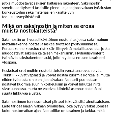
jotka muodostavat saksien kaltaisen rakenteen. Saksinostin
soveltuu erityisesti tasaisille pinnoille ja tarjoaa vakaan työalustan
korkeustöihin sekä materiaalien käsittelyyn
teollisuusympäristössä.
Mikä on saksinostin ja miten se eroaa
muista nostolaitteista?
Saksinostin on hydraulikäyttöinen nostolaite, jossa
saksimainen
metallirakenne
nostaa ja laskee työtasoa pystysuunnassa.
Perusrakenne koostuu ristikkäin liittyvistä metallisauvoista, jotka
muodostavat saksien kaltaisen mekanismin. Hydraulisylinterit
työntävät saksirakenteen auki, jolloin yläosa nousee tasaisesti
ylöspäin.
Keskeiset erot muihin nostolaitteisiin verrattuna ovat selvät.
Trukit liikkuvat vapaasti ja voivat nostaa kuormia korkealle, mutta
niiden työalusta on pieni ja epävakaa. Nosturit puolestaan
nostavat kuormia suuriin korkeuksiin ja voivat liikuttaa niitä
sivusuunnassa, mutta ne vaativat kiinteitä asennuspisteitä tai
suurta liikkuvaa alustaa.
Saksinostimen tunnusomaiset piirteet tekevät siitä ainutlaatuisen.
Laite tarjoaa laajan, vakaan työalustan, joka pysyy vaakasuorassa
koko nostomatkan ajan. Nostoliike on tasainen ja tarkka, mikä