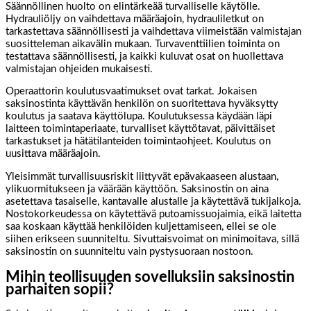
Säännöllinen huolto on elintärkeää turvalliselle käytölle.
Hydrauliöljy on vaihdettava määräajoin, hydrauliletkut on
tarkastettava säännöllisesti ja vaihdettava viimeistään valmistajan
suositteleman aikavälin mukaan. Turvaventtiilien toiminta on
testattava säännöllisesti, ja kaikki kuluvat osat on huollettava
valmistajan ohjeiden mukaisesti.
Operaattorin koulutusvaatimukset ovat tarkat. Jokaisen
saksinostinta käyttävän henkilön on suoritettava hyväksytty
koulutus ja saatava käyttölupa. Koulutuksessa käydään läpi
laitteen toimintaperiaate, turvalliset käyttötavat, päivittäiset
tarkastukset ja hätätilanteiden toimintaohjeet. Koulutus on
uusittava määräajoin.
Yleisimmät turvallisuusriskit liittyvät epävakaaseen alustaan,
ylikuormitukseen ja väärään käyttöön. Saksinostin on aina
asetettava tasaiselle, kantavalle alustalle ja käytettävä tukijalkoja.
Nostokorkeudessa on käytettävä putoamissuojaimia, eikä laitetta
saa koskaan käyttää henkilöiden kuljettamiseen, ellei se ole
siihen erikseen suunniteltu. Sivuttaisvoimat on minimoitava, sillä
saksinostin on suunniteltu vain pystysuoraan nostoon.
Mihin teollisuuden sovelluksiin saksinostin
parhaiten sopii?