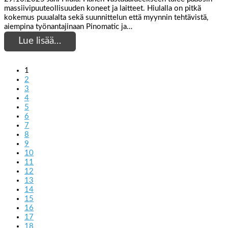
massiivipuuteollisuuden koneet ja laitteet. Hiulalla on pitkä
kokemus puualalta sekä suunnittelun että myynnin tehtävistä,
aiempina työnantajinaan Pinomatic ja…
Lue lisää…
1
2
3
4
5
6
7
8
9
10
11
12
13
14
15
16
17
18