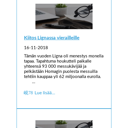
Kiitos Lignassa vierailleille
16-11-2018
Tämän vuoden Ligna oli menestys monella
tapaa. Tapahtuma houkutteli paikalle
yhteensä 93 000 messukävijää ja
pelkästään Homagin puolesta messuilla
tehtiin kauppaa yli 62 miljoonalla eurolla.
…
Lue lisää…