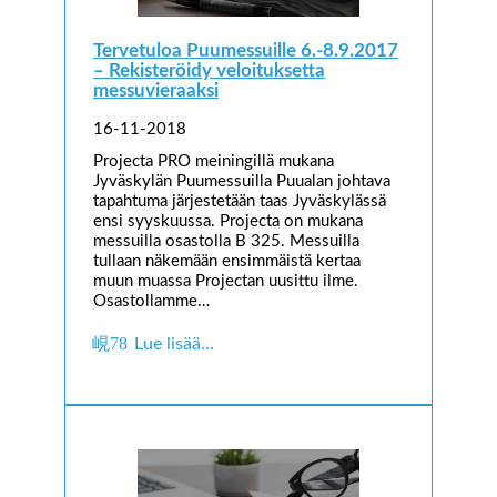
Tervetuloa Puumessuille 6.-8.9.2017
– Rekisteröidy veloituksetta
messuvieraaksi
16-11-2018
Projecta PRO meiningillä mukana
Jyväskylän Puumessuilla Puualan johtava
tapahtuma järjestetään taas Jyväskylässä
ensi syyskuussa. Projecta on mukana
messuilla osastolla B 325. Messuilla
tullaan näkemään ensimmäistä kertaa
muun muassa Projectan uusittu ilme.
Osastollamme…
Lue lisää…