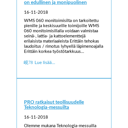
on edullinen ja monipuolinen
16-11-2018
WMS 060 monitoimisilta on tarkoitettu
pienille ja keskisuurille toimijoille WMS
060 monitoimisillalla voidaan valmistaa
seinä-, lattia- ja kattoelementtejä
erilaisista materiaaleista Erittäin tehokas
laudoitus / rimotus lyhyellä läpimenoajalla
Erittäin korkea työstötarkkuus…
Lue lisää…
PRO ratkaisut teollisuudelle
Teknologia-messuilta
16-11-2018
Olemme mukana Teknologia-messuilla