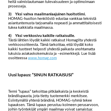
heitä valmistautumaan tulevaisuuteen ja optimoimaan
prosesseja.
3) Yksi vahva maailmanlaajuinen huoltotiimi.
HOMAG-huollon henkilöstö edustaa vankkaa teknistä
asiantuntemusta tarjoamalla nopeasti ja ammattitaitoisesti
tukea kaikkialla maailmassa.
4) Yksi verkkosivu kaikille ratkaisuille.
Tästä lähtien löydät kaikki ratkaisut Homagilta yhdestä
verkkoosoitteesta. Tämä tarkoittaa, että löydät koko
kaikki tuotteet helposti yhdestä paikasta unohtamatta
lukuisia asiakaskokemuksia ja –esimerkkejä. Lue lisää
osoitteessa
www.homag.com
Uusi lupaus: ”SINUN RATKAISUSI”
Termi ”lupaus” tarkoittaa pitkäaikaista ja keskeistä
brändilupausta, jota tietty tuotemerkki merkitsee.
Esiintymällä yhtenä brändinä, HOMAG-ryhmä tekee
lupauksen. Tämä lupaus perustuu kolmeen perusarvoon,
joihin työntekijät ympäri maailmaa voivat samaistua: