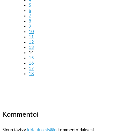
4
5
6
7
8
9
10
11
12
13
14
15
16
17
18
Kommentoi
Sinun täytyy
kirjautua sisään
kommentoidaksesi.