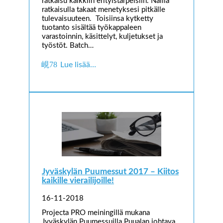
ratkaisu kaikkiin erityistarpeisiin. Näillä
ratkaisulla takaat menetyksesi pitkälle
tulevaisuuteen. Toisiinsa kytketty
tuotanto sisältää työkappaleen
varastoinnin, käsittelyt, kuljetukset ja
työstöt. Batch…
Lue lisää…
Jyväskylän Puumessut 2017 – Kiitos
kaikille vierailijoille!
16-11-2018
Projecta PRO meiningillä mukana
Jyväskylän Puumessuilla Puualan johtava