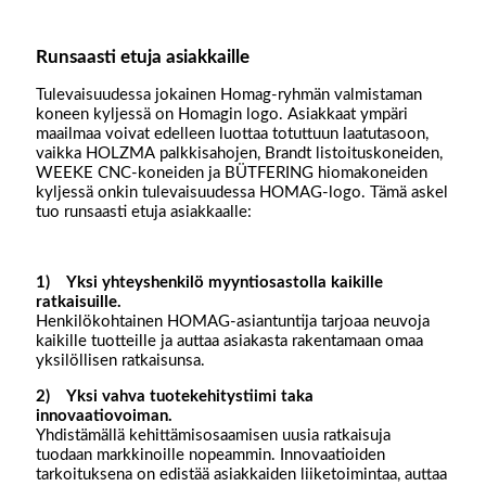
Runsaasti etuja asiakkaille
Tulevaisuudessa jokainen Homag-ryhmän valmistaman
koneen kyljessä on Homagin logo. Asiakkaat ympäri
maailmaa voivat edelleen luottaa totuttuun laatutasoon,
vaikka HOLZMA palkkisahojen, Brandt listoituskoneiden,
WEEKE CNC-koneiden ja BÜTFERING hiomakoneiden
kyljessä onkin tulevaisuudessa HOMAG-logo. Tämä askel
tuo runsaasti etuja asiakkaalle:
1) Yksi yhteyshenkilö myyntiosastolla kaikille
ratkaisuille.
Henkilökohtainen HOMAG-asiantuntija tarjoaa neuvoja
kaikille tuotteille ja auttaa asiakasta rakentamaan omaa
yksilöllisen ratkaisunsa.
2) Yksi vahva tuotekehitystiimi taka
innovaatiovoiman.
Yhdistämällä kehittämisosaamisen uusia ratkaisuja
tuodaan markkinoille nopeammin. Innovaatioiden
tarkoituksena on edistää asiakkaiden liiketoimintaa, auttaa