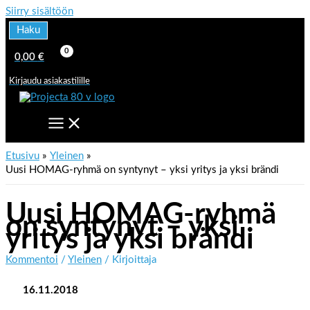
Siirry sisältöön
Haku
0,00
€
Kirjaudu asiakastilille
Etusivu
Yleinen
Uusi HOMAG-ryhmä on syntynyt – yksi yritys ja yksi brändi
Uusi HOMAG-ryhmä
on syntynyt – yksi
yritys ja yksi brändi
Kommentoi
/
Yleinen
/ Kirjoittaja
16.11.2018