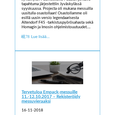
tapahtuma järjestettiin Jyväskylässä
syyskuussa. Projecta oli mukana messuilla
uusitulla osastollaan! Osastollamme oli
esillä uusin versio legendaarisesta
Altendorf F45 -tarkistuspyörösahasta sekä
Homagin ja Imosin ohjelmistouutuudet….
Lue lisää…
Tervetuloa Empack-messuille
11.-12.10.2017 – Rekisteröidy
messuvieraaksi
16-11-2018