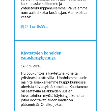
kaikille asiakkaillemme ja
yhteistyökumppaneillemme! Palvelemme
normaalisti koko kesän ajan. Aurinkoista
kesää!
Lue lisää…
Käytettyjen koneiden
varastontyhjennys
16-11-2018
Huippukuntoisia käytettyjä koneita
yrityksesi ulottuvilla Unohdamme usein
mainita asiakkaillemme huippukunnossa
olevista käytetyistä koneista. Kauttamme
on saatavilla asiakkaiden uusien
investointien myötä käytettyjä koneita,
jotka odottavat jälleen käyttöön
pääsemistä. Olisiko joku…