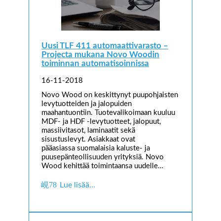
Uusi TLF 411 automaattivarasto –
Projecta mukana Novo Woodin
toiminnan automatisoinnissa
16-11-2018
Novo Wood on keskittynyt puupohjaisten
levytuotteiden ja jalopuiden
maahantuontiin. Tuotevalikoimaan kuuluu
MDF- ja HDF -levytuotteet, jalopuut,
massiivitasot, laminaatit sekä
sisustuslevyt. Asiakkaat ovat
pääasiassa suomalaisia kaluste- ja
puusepänteollisuuden yrityksiä. Novo
Wood kehittää toimintaansa uudelle…
Lue lisää…