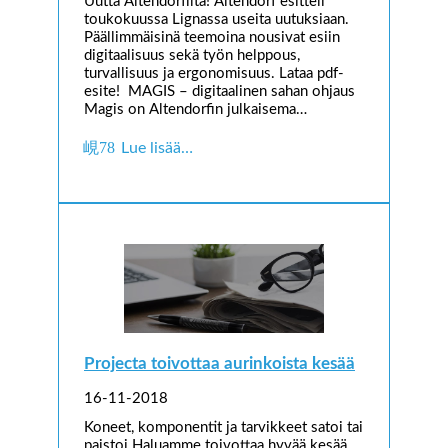
Uutta Altendorfilta! Altendorf esitteli
toukokuussa Lignassa useita uutuksiaan.
Päällimmäisinä teemoina nousivat esiin
digitaalisuus sekä työn helppous,
turvallisuus ja ergonomisuus. Lataa pdf-
esite! MAGIS – digitaalinen sahan ohjaus
Magis on Altendorfin julkaisema…
Lue lisää…
Projecta toivottaa aurinkoista kesää
16-11-2018
Koneet, komponentit ja tarvikkeet satoi tai
paistoi Haluamme toivottaa hyvää kesää