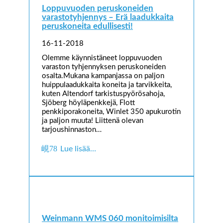
Loppuvuoden peruskoneiden
varastotyhjennys – Erä laadukkaita
peruskoneita edullisesti!
16-11-2018
Olemme käynnistäneet loppuvuoden
varaston tyhjennyksen peruskoneiden
osalta.Mukana kampanjassa on paljon
huippulaadukkaita koneita ja tarvikkeita,
kuten Altendorf tarkistuspyörösahoja,
Sjöberg höyläpenkkejä, Flott
penkkiporakoneita, Winlet 350 apukurotin
ja paljon muuta! Liittenä olevan
tarjoushinnaston…
Lue lisää…
Weinmann WMS 060 monitoimisilta