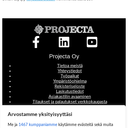
Projecta Oy
Tietoa meistä
Yhteystiedot
Työpaikat
Ympäristöohjelma
Rekisteriseloste
Laskutustiedot
Asiakastilin avaaminen
Tilaukset ja palautukset verkkokaupasta
Valikko
Arvostamme yksityisyyttäsi
Koneet ja laitteet
Me ja
1467 kumppaniamme
käytämme evästeitä sekä muita
Teollisuustuotteet