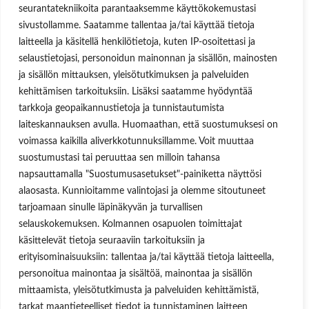
seurantatekniikoita parantaaksemme käyttökokemustasi
Hinnastot & esitteet
Huoltopalvelut
sivustollamme. Saatamme tallentaa ja/tai käyttää tietoja
Uutisblogi
laitteella ja käsitellä henkilötietoja, kuten IP-osoitettasi ja
Hae sivuilta
selaustietojasi, personoidun mainonnan ja sisällön, mainosten
Aukioloajat
ja sisällön mittauksen, yleisötutkimuksen ja palveluiden
kehittämisen tarkoituksiin. Lisäksi saatamme hyödyntää
Ma-Pe 8:00-16.00
tarkkoja geopaikannustietoja ja tunnistautumista
OSOITE
laiteskannauksen avulla. Huomaathan, että suostumuksesi on
voimassa kaikilla aliverkkotunnuksillamme. Voit muuttaa
Lukkosepänkatu 14, 20320 Turku
suostumustasi tai peruuttaa sen milloin tahansa
napsauttamalla "Suostumusasetukset"-painiketta näyttösi
alaosasta. Kunnioitamme valintojasi ja olemme sitoutuneet
tarjoamaan sinulle läpinäkyvän ja turvallisen
selauskokemuksen. Kolmannen osapuolen toimittajat
Käyttäjätunnus tai sähköpostiosoite
käsittelevät tietoja seuraaviin tarkoituksiin ja
Salasana
erityisominaisuuksiin: tallentaa ja/tai käyttää tietoja laitteella,
personoitua mainontaa ja sisältöä, mainontaa ja sisällön
Muista minut
mittaamista, yleisötutkimusta ja palveluiden kehittämistä,
tarkat maantieteelliset tiedot ja tunnistaminen laitteen