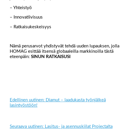
– Yhteistyö
– Innovatiivisuus
– Ratkaisukeskeisyys
Nämä perusarvot yhdistyvät tehdä uuden lupauksen, jolla
HOMAG esittää itsensä globaaleilla markkinoilla tästä
eteenpäin:
SINUN RATKAISUSI
Edellinen uutinen: Diamut – laadukasta työnjälkeä
lasintyöstöön!
Seuraava uutinen: Lasitus- ja asennuskiilat Projectalta