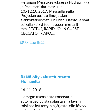
Helsingin Messukeskuksessa Hydrauliikka
ja Pneumatiikka-messuilla
10.-12.10.2017. Messuilla esillä
Projectan uusittu ilme ja alan
ajankohtaisimmat uutuudet. Osastolla ovat
paikalla kaikki teollisuuden mestarit
mm. RECTUS, RAPID, JOHN GUEST,
CECCATO, IR ARO,…
Lue lisää…
Räätälöity kalustetuotanto
Homagilta
16-11-2018
Homagin itsenäisistä koneista ja
automatisoiduista soluista aina täysin
toisiinsa kytkettyihin järjestelmiin löytyy