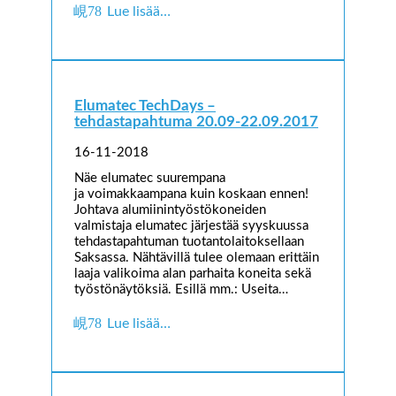
Lue lisää…
Elumatec TechDays –
tehdastapahtuma 20.09-22.09.2017
16-11-2018
Näe elumatec suurempana
ja voimakkaampana kuin koskaan ennen!
Johtava alumiinintyöstökoneiden
valmistaja elumatec järjestää syyskuussa
tehdastapahtuman tuotantolaitoksellaan
Saksassa. Nähtävillä tulee olemaan erittäin
laaja valikoima alan parhaita koneita sekä
työstönäytöksiä. Esillä mm.: Useita…
Lue lisää…