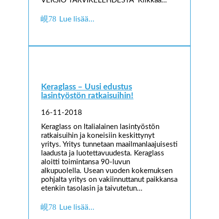
VERSIO TARVIKELEHDESTÄ Klikkaa…
Lue lisää…
Keraglass – Uusi edustus
lasintyöstön ratkaisuihin!
16-11-2018
Keraglass on Italialainen lasintyöstön
ratkaisuihin ja koneisiin keskittynyt
yritys. Yritys tunnetaan maailmanlaajuisesti
laadusta ja luotettavuudesta. Keraglass
aloitti toimintansa 90-luvun
alkupuolella. Usean vuoden kokemuksen
pohjalta yritys on vakiinnuttanut paikkansa
etenkin tasolasin ja taivutetun…
Lue lisää…