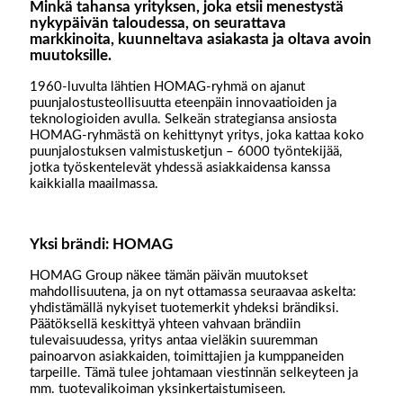
Minkä tahansa yrityksen, joka etsii menestystä
nykypäivän taloudessa, on seurattava
markkinoita, kuunneltava asiakasta ja oltava avoin
muutoksille.
1960-luvulta lähtien HOMAG-ryhmä on ajanut
puunjalostusteollisuutta eteenpäin innovaatioiden ja
teknologioiden avulla. Selkeän strategiansa ansiosta
HOMAG-ryhmästä on kehittynyt yritys, joka kattaa koko
puunjalostuksen valmistusketjun – 6000 työntekijää,
jotka työskentelevät yhdessä asiakkaidensa kanssa
kaikkialla maailmassa.
Yksi brändi: HOMAG
HOMAG Group näkee tämän päivän muutokset
mahdollisuutena, ja on nyt ottamassa seuraavaa askelta:
yhdistämällä nykyiset tuotemerkit yhdeksi brändiksi.
Päätöksellä keskittyä yhteen vahvaan brändiin
tulevaisuudessa, yritys antaa vieläkin suuremman
painoarvon asiakkaiden, toimittajien ja kumppaneiden
tarpeille. Tämä tulee johtamaan viestinnän selkeyteen ja
mm. tuotevalikoiman yksinkertaistumiseen.