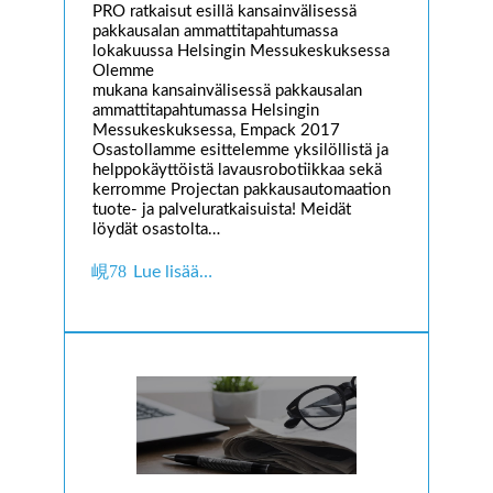
PRO ratkaisut esillä kansainvälisessä
pakkausalan ammattitapahtumassa
lokakuussa Helsingin Messukeskuksessa
Olemme
mukana kansainvälisessä pakkausalan
ammattitapahtumassa Helsingin
Messukeskuksessa, Empack 2017
Osastollamme esittelemme yksilöllistä ja
helppokäyttöistä lavausrobotiikkaa sekä
kerromme Projectan pakkausautomaation
tuote- ja palveluratkaisuista! Meidät
löydät osastolta…
Lue lisää…