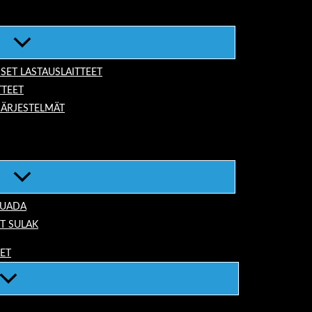
ISET LASTAUSLAITTEET
TTEET
JÄRJESTELMÄT
TUADA
T SULAK
EET