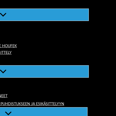
E HOUFEK
ITTELY
NEET
 PUHDISTUKSEEN JA ESIKÄSITTELYYN