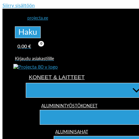
Siirry sisältöön
projecta.ee
Haku
0,00
€
Kirjaudu asiakastilille
KONEET & LAITTEET
ALUMIININTYÖSTÖKONEET
ALUMIINISAHAT