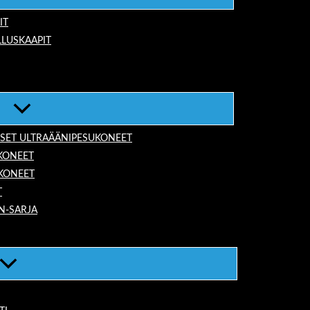
IT
LUSKAAPIT
ISET ULTRAÄÄNIPESUKONEET
KONEET
UKONEET
T
N-SARJA