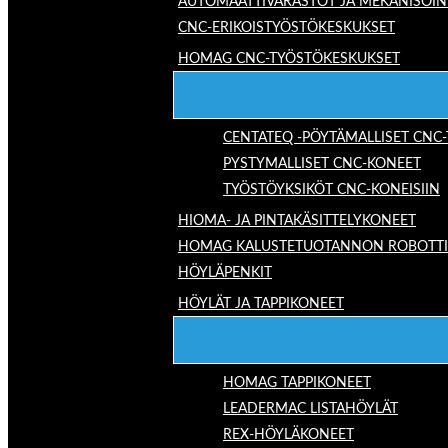
AUTOMAATTIVARASTOT JA MEKANISOIN
CNC-ERIKOISTYÖSTÖKESKUKSET
HOMAG CNC-TYÖSTÖKESKUKSET
CENTATEQ -PÖYTÄMALLISET CNC
PYSTYMALLISET CNC-KONEET
TYÖSTÖYKSIKÖT CNC-KONEISIIN
HIOMA- JA PINTAKÄSITTELYKONEET
HOMAG KALUSTETUOTANNON ROBOTTIRA
HÖYLÄPENKIT
HÖYLÄT JA TAPPIKONEET
HOMAG TAPPIKONEET
LEADERMAC LISTAHÖYLÄT
REX-HÖYLÄKONEET