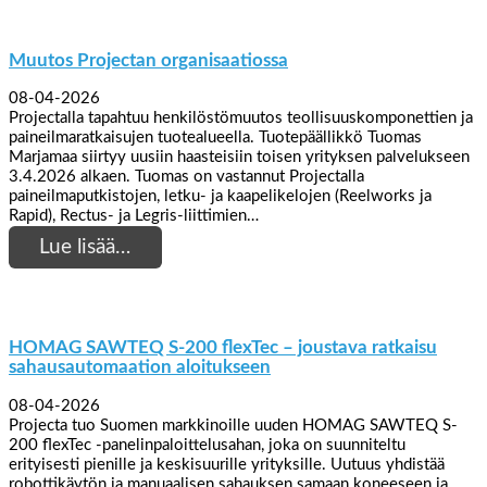
Muutos Projectan organisaatiossa
08-04-2026
Projectalla tapahtuu henkilöstömuutos teollisuuskomponettien ja
paineilmaratkaisujen tuotealueella. Tuotepäällikkö Tuomas
Marjamaa siirtyy uusiin haasteisiin toisen yrityksen palvelukseen
3.4.2026 alkaen. Tuomas on vastannut Projectalla
paineilmaputkistojen, letku- ja kaapelikelojen (Reelworks ja
Rapid), Rectus- ja Legris-liittimien…
Lue lisää…
HOMAG SAWTEQ S-200 flexTec – joustava ratkaisu
sahausautomaation aloitukseen
08-04-2026
Projecta tuo Suomen markkinoille uuden HOMAG SAWTEQ S-
200 flexTec -panelinpaloittelusahan, joka on suunniteltu
erityisesti pienille ja keskisuurille yrityksille. Uutuus yhdistää
robottikäytön ja manuaalisen sahauksen samaan koneeseen ja