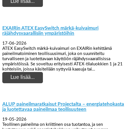
Lue lisää…
EXAIRin ATEX EasySwitch märkä-kuivaimuri
räjähdysvaarallisiin ympäristöihin
17-06-2026
ATEX EasySwitch märkä-kuivaimuri on EXAIRin kehittämä
paineilmatoiminen teollisuusimuri, joka on suunniteltu
turvalliseen ja luotettavaan käyttöön räjähdysvaarallisissa
ympäristöissä. Se soveltuu erityisesti ATEX-tilaluokkien 1 ja 21
kohteisiin, joissa käsitellään syttyviä kaasuja tai…
Lue lisää…
ALUP paineilmaratkaisut Projectalta – energiatehokasta
ja luotettavaa paineilmaa teollisuuteen
19-05-2026
Teollinen paineilma on kriittinen osa tuotantoa, ja sen