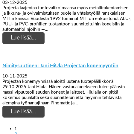
03-12-2025
Projecta laajentaa tuotevalikoimaansa myös metallirakentamisen
ja ikkuna- ja ovivalmistuksen puolella yhteistyöllä ranskalaisen
MTI:n kanssa. Vuodesta 1992 toiminut MTI on erikoistunut ALU-,
PUU- ja PVC-profiilien tuotantoon suunniteltuihin koneisiin ja
automaatiolinjoihin —…
Lue lisää…
Nimitysuutinen: Jani HiUla Projectan konemyyntiin
10-11-2025
Projectan konemyynnissä aloitti uutena tuotepäällikkönä
29.10.2025 Jani Hiula. Hänen vastuualueekseen tulee pääosin
massiivipuuteollisuuden koneet ja laitteet. Hiulalla on pitkä
kokemus puualalta sekä suunnittelun että myynnin tehtävistä,
aiempina työnantajinaan Pinomatic ja…
Lue lisää…
1