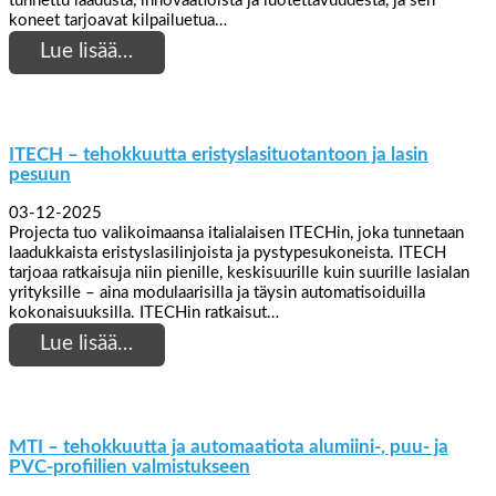
tunnettu laadusta, innovaatioista ja luotettavuudesta, ja sen
koneet tarjoavat kilpailuetua…
Lue lisää…
ITECH – tehokkuutta eristyslasituotantoon ja lasin
pesuun
03-12-2025
Projecta tuo valikoimaansa italialaisen ITECHin, joka tunnetaan
laadukkaista eristyslasilinjoista ja pystypesukoneista. ITECH
tarjoaa ratkaisuja niin pienille, keskisuurille kuin suurille lasialan
yrityksille – aina modulaarisilla ja täysin automatisoiduilla
kokonaisuuksilla. ITECHin ratkaisut…
Lue lisää…
MTI – tehokkuutta ja automaatiota alumiini-, puu- ja
PVC-profiilien valmistukseen