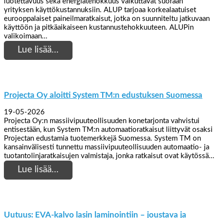
luotettavuus sekä energiatehokkuus vaikuttavat suoraan
yrityksen käyttökustannuksiin. ALUP tarjoaa korkealaatuiset
eurooppalaiset paineilmaratkaisut, jotka on suunniteltu jatkuvaan
käyttöön ja pitkäaikaiseen kustannustehokkuuteen. ALUPin
valikoimaan…
Lue lisää…
Projecta Oy aloitti System TM:n edustuksen Suomessa
19-05-2026
Projecta Oy:n massiivipuuteollisuuden konetarjonta vahvistui
entisestään, kun System TM:n automaatioratkaisut liittyvät osaksi
Projectan edustamia tuotemerkkejä Suomessa. System TM on
kansainvälisesti tunnettu massiivipuuteollisuuden automaatio- ja
tuotantolinjaratkaisujen valmistaja, jonka ratkaisut ovat käytössä…
Lue lisää…
Uutuus: EVA-kalvo lasin laminointiin – joustava ja