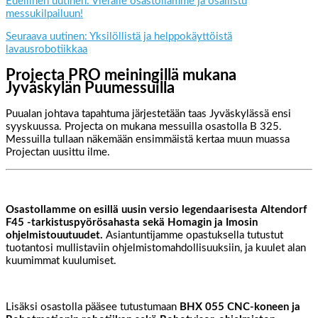
Edellinen uutinen: Vieraile osastollamme ja osallistu
messukilpailuun!
Seuraava uutinen: Yksilöllistä ja helppokäyttöistä
lavausrobotiikkaa
Projecta PRO meiningillä mukana
Jyväskylän Puumessuilla
Puualan johtava tapahtuma järjestetään taas Jyväskylässä ensi
syyskuussa. Projecta on mukana messuilla osastolla B 325.
Messuilla tullaan näkemään ensimmäistä kertaa muun muassa
Projectan uusittu ilme.
Osastollamme on esillä uusin versio legendaarisesta Altendorf
F45 -tarkistuspyörösahasta sekä Homagin ja Imosin
ohjelmistouutuudet.
Asiantuntijamme opastuksella tutustut
tuotantosi mullistaviin ohjelmistomahdollisuuksiin, ja kuulet alan
kuumimmat kuulumiset.
Lisäksi osastolla pääsee tutustumaan
BHX 055 CNC-koneen ja