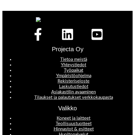
Projecta Oy
Tietoa meistä
Yhteystiedot
Työpaikat
Ympäristöohjelma
Rekisteriseloste
Laskutustiedot
Asiakastilin avaaminen
Tilaukset ja palautukset verkkokaupasta
Valikko
Koneet ja laitteet
Teollisuustuotteet
Hinnastot & esitteet
Huoltopalvelut