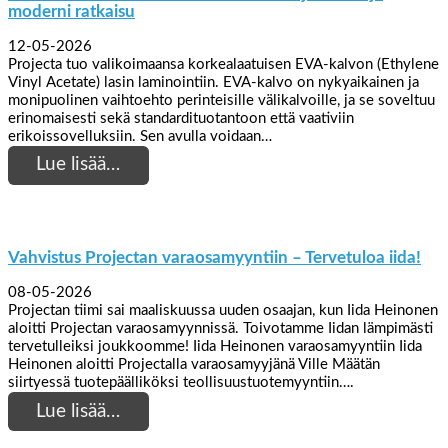
moderni ratkaisu
12-05-2026
Projecta tuo valikoimaansa korkealaatuisen EVA-kalvon (Ethylene
Vinyl Acetate) lasin laminointiin. EVA-kalvo on nykyaikainen ja
monipuolinen vaihtoehto perinteisille välikalvoille, ja se soveltuu
erinomaisesti sekä standardituotantoon että vaativiin
erikoissovelluksiin. Sen avulla voidaan…
Lue lisää…
Vahvistus Projectan varaosamyyntiin – Tervetuloa iida!
08-05-2026
Projectan tiimi sai maaliskuussa uuden osaajan, kun Iida Heinonen
aloitti Projectan varaosamyynnissä. Toivotamme Iidan lämpimästi
tervetulleiksi joukkoomme! Iida Heinonen varaosamyyntiin Iida
Heinonen aloitti Projectalla varaosamyyjänä Ville Määtän
siirtyessä tuotepäälliköksi teollisuustuotemyyntiin….
Lue lisää…