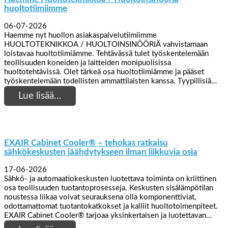
huoltotiimiimme
06-07-2026
Haemme nyt huollon asiakaspalvelutiimiimme
HUOLTOTEKNIKKOA / HUOLTOINSINÖÖRIÄ vahvistamaan
loistavaa huoltotiimiämme. Tehtävässä tulet työskentelemään
teollisuuden koneiden ja laitteiden monipuolisissa
huoltotehtävissä. Olet tärkeä osa huoltotiimiämme ja pääset
työskentelemään todellisten ammattilaisten kanssa. Tyypillisiä…
Lue lisää…
EXAIR Cabinet Cooler® – tehokas ratkaisu
sähkökeskusten jäähdytykseen ilman liikkuvia osia
17-06-2026
Sähkö- ja automaatiokeskusten luotettava toiminta on kriittinen
osa teollisuuden tuotantoprosesseja. Keskusten sisälämpötilan
noustessa liikaa voivat seurauksena olla komponenttiviat,
odottamattomat tuotantokatkokset ja kalliit huoltotoimenpiteet.
EXAIR Cabinet Cooler® tarjoaa yksinkertaisen ja luotettavan…