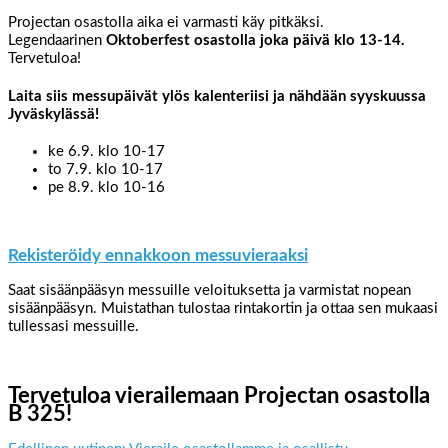
Projectan osastolla aika ei varmasti käy pitkäksi.
Legendaarinen
Oktoberfest osastolla joka päivä klo 13-14.
Tervetuloa!
Laita siis messupäivät ylös kalenteriisi ja nähdään syyskuussa
Jyväskylässä!
ke 6.9. klo 10-17
to 7.9. klo 10-17
pe 8.9. klo 10-16
Rekisteröidy ennakkoon messuvieraaksi
Saat sisäänpääsyn messuille veloituksetta ja varmistat nopean
sisäänpääsyn. Muistathan tulostaa rintakortin ja ottaa sen mukaasi
tullessasi messuille.
Tervetuloa vierailemaan Projectan osastolla
B 325!