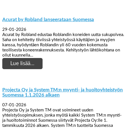
Acurat by Robland lanseerataan Suomessa
29-01-2026
Acurat by Robland edustaa Roblandin koneiden uutta sukupolvea.
Saha on kehitetty tiiviissä yhteistyössä käyttäjien ja myyjien
kanssa, hyödyntäen Roblandin yli 60 vuoden kokemusta
teollisesta koneenrakennuksesta. Kehitystyön lähtökohtana on
ollut kuunnella…
Lue lisää…
Projecta Oy ja System TM:n myynti- ja huoltoyhteistyön
Suomessa 1.1.2026 alkaen
07-01-2026
Projecta Oy ja System TM ovat solmineet uuden
yhteistyösopimuksen, jonka myötä kaikki System TM:n myynti-
ja huoltotoiminnot Suomessa siirtyvät Projecta Oy:lle 1.
tammikuuta 2026 alkaen. System TM:n tuotteita Suomessa