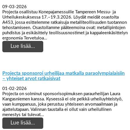
09-03-2026
Projecta osallistuu Konepajamessuille Tampereen Messu- ja
Urheilukeskuksessa 17.–19.3.2026. Löydät meidät osastolta
A453, jossa esittelemme ratkaisuja metalliteollisuuden tuotannon
tehostamiseen. Osastollamme pääteemoina ovat: metallipintojen
puhdistus ja esikäsittely teollisuusnostimet ja kappaleenkäsittelyn
ergonomia Tervetuloa…
Lue lisää…
Projecta sponsoroi urheilijaa matkalla paraolympialaisiin
– yhteiset arvot ratkaisivat
01-02-2026
Projecta on solminut sponsorisopimuksen paraurheilijan Laura
Kangasniemen kanssa. Kyseessä ei ole pelkkä urheiluyhteistyö,
vaan kumppanuus, joka perustuu yhteiseen arvomaailmaan ja
ajattelutapaan. Valinnan taustalla ei ollut vain urheilullinen
menestys tai tulevat…
Lue lisää…