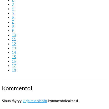
2
3
4
5
6
7
8
9
10
11
12
13
14
15
16
17
18
Kommentoi
Sinun täytyy
kirjautua sisään
kommentoidaksesi.