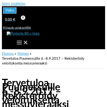
Siirry sisältöön
Haku
0,00
€
Kirjaudu asiakastilille
Etusivu
Yleinen
Tervetuloa Puumessuille 6.-8.9.2017 – Rekisteröidy
veloituksetta messuvieraaksi
Tervetuloa
Puumessuille
6.-8.9.2017 –
Rekisteröidy
veloituksetta
messuvieraaksi