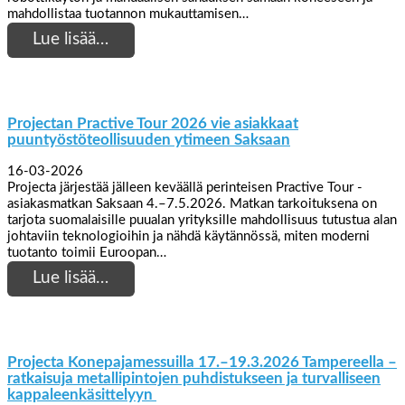
mahdollistaa tuotannon mukauttamisen…
Lue lisää…
Projectan Practive Tour 2026 vie asiakkaat
puuntyöstöteollisuuden ytimeen Saksaan
16-03-2026
Projecta järjestää jälleen keväällä perinteisen Practive Tour -
asiakasmatkan Saksaan 4.–7.5.2026. Matkan tarkoituksena on
tarjota suomalaisille puualan yrityksille mahdollisuus tutustua alan
johtaviin teknologioihin ja nähdä käytännössä, miten moderni
tuotanto toimii Euroopan…
Lue lisää…
Projecta Konepajamessuilla 17.–19.3.2026 Tampereella –
ratkaisuja metallipintojen puhdistukseen ja turvalliseen
kappaleenkäsittelyyn