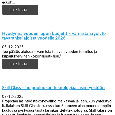
edusti…
Lue lisää…
Hyödynnä vuoden lopun budjetit – varmista Ergolyft-
tavarahissi ajoissa vuodelle 2026
05-12-2025
Tee päätös ajoissa – varmista tulevan vuoden toimitus ja
kilpailukykyinen kokonaisratkaisu.”
Lue lisää…
Skill Glass – huippuluokan teknologiaa lasin työstöön
03-12-2025
Projectan lasintyöstökonevalikoima kasvaa jälleen, kun yhteistyö
italialaisen Skill Glassin kanssa tuo Suomeen alan moderneimpiin
kuuluvaa pystysuuntaista lasinkäsittelyteknologiaa. Skill Glass on