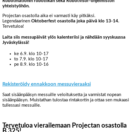
Robotmationin robotiikan sekä Robotvisor-ohjelmiston
yhteistyöhön.
Projectan osastolla aika ei varmasti käy pitkäksi.
Legendaarinen
Oktoberfest osastolla joka päivä klo 13-14.
Tervetuloa!
Laita siis messupäivät ylös kalenteriisi ja nähdään syyskuussa
Jyväskylässä!
ke 6.9. klo 10-17
to 7.9. klo 10-17
pe 8.9. klo 10-16
Rekisteröidy ennakkoon messuvieraaksi
Saat sisäänpääsyn messuille veloituksetta ja varmistat nopean
sisäänpääsyn. Muistathan tulostaa rintakortin ja ottaa sen mukaasi
tullessasi messuille.
Tervetuloa vierailemaan Projectan osastolla
B 325!