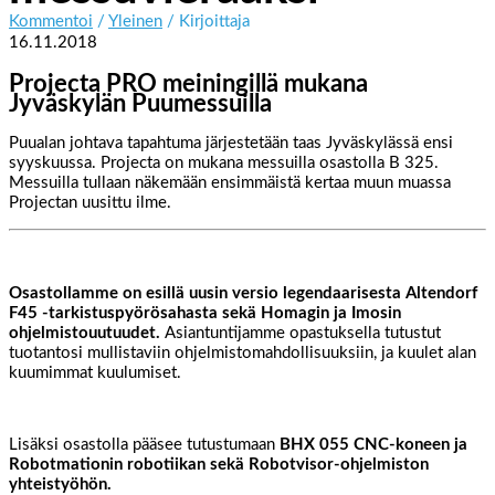
Kommentoi
/
Yleinen
/ Kirjoittaja
16.11.2018
Projecta PRO meiningillä mukana
Jyväskylän Puumessuilla
Puualan johtava tapahtuma järjestetään taas Jyväskylässä ensi
syyskuussa. Projecta on mukana messuilla osastolla B 325.
Messuilla tullaan näkemään ensimmäistä kertaa muun muassa
Projectan uusittu ilme.
Osastollamme on esillä uusin versio legendaarisesta Altendorf
F45 -tarkistuspyörösahasta sekä Homagin ja Imosin
ohjelmistouutuudet.
Asiantuntijamme opastuksella tutustut
tuotantosi mullistaviin ohjelmistomahdollisuuksiin, ja kuulet alan
kuumimmat kuulumiset.
Lisäksi osastolla pääsee tutustumaan
BHX 055 CNC-koneen ja
Robotmationin robotiikan sekä Robotvisor-ohjelmiston
yhteistyöhön.