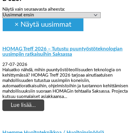
Näytä vain seuraavasta aiheesta:
HOMAG Treff 2026 – Tutustu puuntyöstöteknologian
uusimpiin ratkaisuihin Saksassa
27-07-2026
Haluatko nähdä, mihin puuntyöstöteollisuuden teknologia on
kehittymässä? HOMAG Treff 2026 tarjoaa ainutlaatuisen
mahdollisuuden tutustua uusimpiin koneisiin,
automaatioratkaisuihin, ohjelmistoihin ja tuotannon kehittämisen
mahdollisuuksiin suoraan HOMAGin tehtaalla Saksassa. Projecta
kutsuu suomalaiset asiakkaansa…
Lue lisää…
Haemme Huoltoteknikkoa / Huoltoinsinööriä