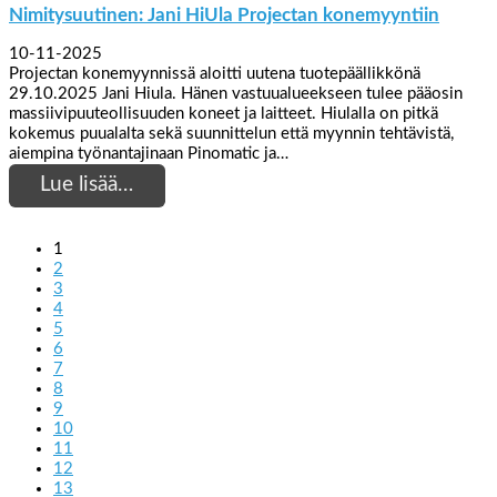
Nimitysuutinen: Jani HiUla Projectan konemyyntiin
10-11-2025
Projectan konemyynnissä aloitti uutena tuotepäällikkönä
29.10.2025 Jani Hiula. Hänen vastuualueekseen tulee pääosin
massiivipuuteollisuuden koneet ja laitteet. Hiulalla on pitkä
kokemus puualalta sekä suunnittelun että myynnin tehtävistä,
aiempina työnantajinaan Pinomatic ja…
Lue lisää…
1
2
3
4
5
6
7
8
9
10
11
12
13