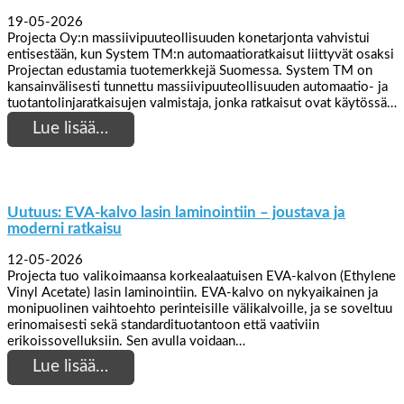
19-05-2026
Projecta Oy:n massiivipuuteollisuuden konetarjonta vahvistui
entisestään, kun System TM:n automaatioratkaisut liittyvät osaksi
Projectan edustamia tuotemerkkejä Suomessa. System TM on
kansainvälisesti tunnettu massiivipuuteollisuuden automaatio- ja
tuotantolinjaratkaisujen valmistaja, jonka ratkaisut ovat käytössä…
Lue lisää…
Uutuus: EVA-kalvo lasin laminointiin – joustava ja
moderni ratkaisu
12-05-2026
Projecta tuo valikoimaansa korkealaatuisen EVA-kalvon (Ethylene
Vinyl Acetate) lasin laminointiin. EVA-kalvo on nykyaikainen ja
monipuolinen vaihtoehto perinteisille välikalvoille, ja se soveltuu
erinomaisesti sekä standardituotantoon että vaativiin
erikoissovelluksiin. Sen avulla voidaan…
Lue lisää…