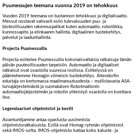
Puumessujen teemana vuonna 2019 on tehokkuus
Vuoden 2019 teemana on tuotannon tehokkuus ja digitalisaatio.
Messut nostavat vahvasti esiin tulevaisuuden puu- ja
bioteollisuuden rakennuspalikat kuten automaatio, robotiikka,
kunnossapito ja elinkaaren hallinta, digitaalinen tuotekehitys,
palvelut ja laadunhallinta.
Projecta Puumessuilla
Projecta esittelee Puumessuilla kokonaisvaltaisia ratkaisuja tämän
päivän puuteollisuuden tarpeisiin. Automaatio ja digitaaliset
ratkaisut ovat osastolla suuressa roolissa. Esittelyssä on
päämiehemme Homagin viimeisin tuotekehitys. Altendorfin
edustaja on kertomassa maailmanuutuudesta – mullistavasta ASA-
turvajärjestelmästä ja suomalaisen Robotmationin
automaatiojärjestelmän ja robotin yhteistyö osastolla on koettava
itse.
Legendaariset ohjelmistot ja kestit
Asiantuntijamme antaa opastusta uusimmista
ohjelmistoratkaisuista. Esillä ovat Homag-ryhmän ohjelmistot
sekä IMOS-softa. IMOS-ohjelmisto kattaa koko kaluste- ja