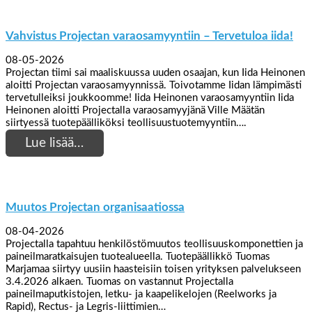
Vahvistus Projectan varaosamyyntiin – Tervetuloa iida!
08-05-2026
Projectan tiimi sai maaliskuussa uuden osaajan, kun Iida Heinonen
aloitti Projectan varaosamyynnissä. Toivotamme Iidan lämpimästi
tervetulleiksi joukkoomme! Iida Heinonen varaosamyyntiin Iida
Heinonen aloitti Projectalla varaosamyyjänä Ville Määtän
siirtyessä tuotepäälliköksi teollisuustuotemyyntiin….
Lue lisää…
Muutos Projectan organisaatiossa
08-04-2026
Projectalla tapahtuu henkilöstömuutos teollisuuskomponettien ja
paineilmaratkaisujen tuotealueella. Tuotepäällikkö Tuomas
Marjamaa siirtyy uusiin haasteisiin toisen yrityksen palvelukseen
3.4.2026 alkaen. Tuomas on vastannut Projectalla
paineilmaputkistojen, letku- ja kaapelikelojen (Reelworks ja
Rapid), Rectus- ja Legris-liittimien…