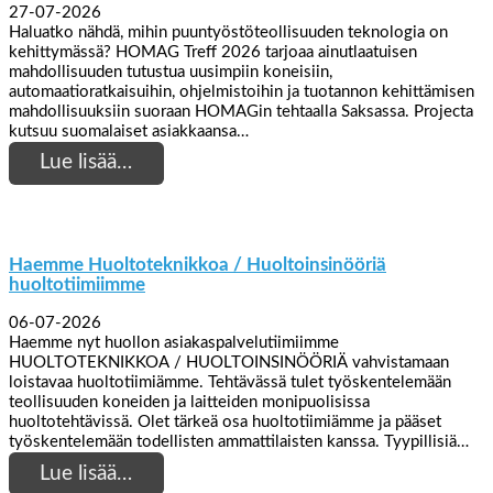
27-07-2026
Haluatko nähdä, mihin puuntyöstöteollisuuden teknologia on
kehittymässä? HOMAG Treff 2026 tarjoaa ainutlaatuisen
mahdollisuuden tutustua uusimpiin koneisiin,
automaatioratkaisuihin, ohjelmistoihin ja tuotannon kehittämisen
mahdollisuuksiin suoraan HOMAGin tehtaalla Saksassa. Projecta
kutsuu suomalaiset asiakkaansa…
Lue lisää…
Haemme Huoltoteknikkoa / Huoltoinsinööriä
huoltotiimiimme
06-07-2026
Haemme nyt huollon asiakaspalvelutiimiimme
HUOLTOTEKNIKKOA / HUOLTOINSINÖÖRIÄ vahvistamaan
loistavaa huoltotiimiämme. Tehtävässä tulet työskentelemään
teollisuuden koneiden ja laitteiden monipuolisissa
huoltotehtävissä. Olet tärkeä osa huoltotiimiämme ja pääset
työskentelemään todellisten ammattilaisten kanssa. Tyypillisiä…
Lue lisää…