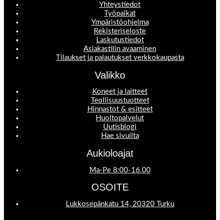
Yhteystiedot
Työpaikat
Ympäristöohjelma
Rekisteriseloste
Laskutustiedot
Asiakastilin avaaminen
Tilaukset ja palautukset verkkokaupasta
Valikko
Koneet ja laitteet
Teollisuustuotteet
Hinnastot & esitteet
Huoltopalvelut
Uutisblogi
Hae sivuilta
Aukioloajat
Ma-Pe 8:00-16.00
OSOITE
Lukkosepänkatu 14, 20320 Turku