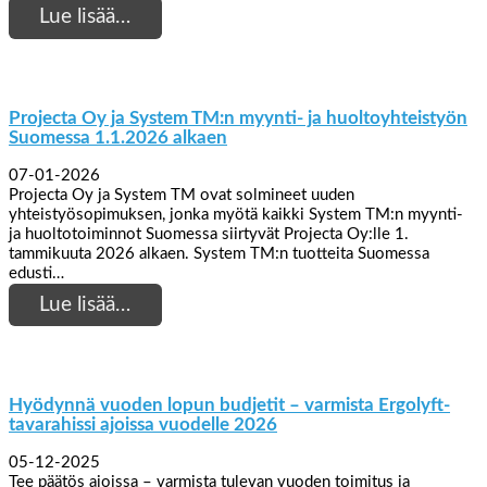
Lue lisää…
Projecta Oy ja System TM:n myynti- ja huoltoyhteistyön
Suomessa 1.1.2026 alkaen
07-01-2026
Projecta Oy ja System TM ovat solmineet uuden
yhteistyösopimuksen, jonka myötä kaikki System TM:n myynti-
ja huoltotoiminnot Suomessa siirtyvät Projecta Oy:lle 1.
tammikuuta 2026 alkaen. System TM:n tuotteita Suomessa
edusti…
Lue lisää…
Hyödynnä vuoden lopun budjetit – varmista Ergolyft-
tavarahissi ajoissa vuodelle 2026
05-12-2025
Tee päätös ajoissa – varmista tulevan vuoden toimitus ja