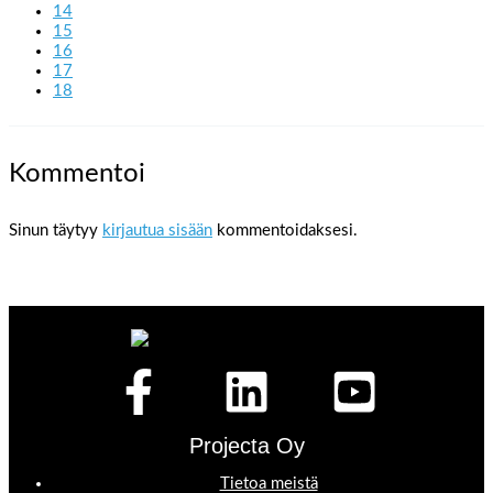
14
15
16
17
18
Kommentoi
Sinun täytyy
kirjautua sisään
kommentoidaksesi.
Projecta Oy
Tietoa meistä