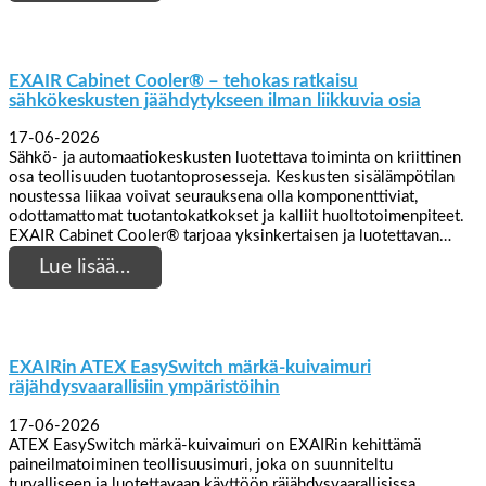
EXAIR Cabinet Cooler® – tehokas ratkaisu
sähkökeskusten jäähdytykseen ilman liikkuvia osia
17-06-2026
Sähkö- ja automaatiokeskusten luotettava toiminta on kriittinen
osa teollisuuden tuotantoprosesseja. Keskusten sisälämpötilan
noustessa liikaa voivat seurauksena olla komponenttiviat,
odottamattomat tuotantokatkokset ja kalliit huoltotoimenpiteet.
EXAIR Cabinet Cooler® tarjoaa yksinkertaisen ja luotettavan…
Lue lisää…
EXAIRin ATEX EasySwitch märkä-kuivaimuri
räjähdysvaarallisiin ympäristöihin
17-06-2026
ATEX EasySwitch märkä-kuivaimuri on EXAIRin kehittämä
paineilmatoiminen teollisuusimuri, joka on suunniteltu
turvalliseen ja luotettavaan käyttöön räjähdysvaarallisissa