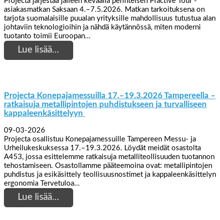
Projecta järjestää jälleen keväällä perinteisen Practive Tour -
asiakasmatkan Saksaan 4.–7.5.2026. Matkan tarkoituksena on
tarjota suomalaisille puualan yrityksille mahdollisuus tutustua alan
johtaviin teknologioihin ja nähdä käytännössä, miten moderni
tuotanto toimii Euroopan…
Lue lisää…
Projecta Konepajamessuilla 17.–19.3.2026 Tampereella –
ratkaisuja metallipintojen puhdistukseen ja turvalliseen
kappaleenkäsittelyyn
09-03-2026
Projecta osallistuu Konepajamessuille Tampereen Messu- ja
Urheilukeskuksessa 17.–19.3.2026. Löydät meidät osastolta
A453, jossa esittelemme ratkaisuja metalliteollisuuden tuotannon
tehostamiseen. Osastollamme pääteemoina ovat: metallipintojen
puhdistus ja esikäsittely teollisuusnostimet ja kappaleenkäsittelyn
ergonomia Tervetuloa…
Lue lisää…