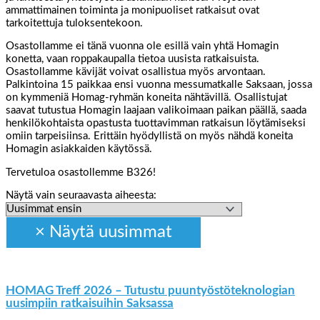
ammattimainen toiminta ja monipuoliset ratkaisut ovat
tarkoitettuja tuloksentekoon.
Osastollamme ei tänä vuonna ole esillä vain yhtä Homagin
konetta, vaan roppakaupalla tietoa uusista ratkaisuista.
Osastollamme kävijät voivat osallistua myös arvontaan.
Palkintoina 15 paikkaa ensi vuonna messumatkalle Saksaan, jossa
on kymmeniä Homag-ryhmän koneita nähtävillä. Osallistujat
saavat tutustua Homagin laajaan valikoimaan paikan päällä, saada
henkilökohtaista opastusta tuottavimman ratkaisun löytämiseksi
omiin tarpeisiinsa. Erittäin hyödyllistä on myös nähdä koneita
Homagin asiakkaiden käytössä.
Tervetuloa osastollemme B326!
Näytä vain seuraavasta aiheesta:
HOMAG Treff 2026 – Tutustu puuntyöstöteknologian
uusimpiin ratkaisuihin Saksassa