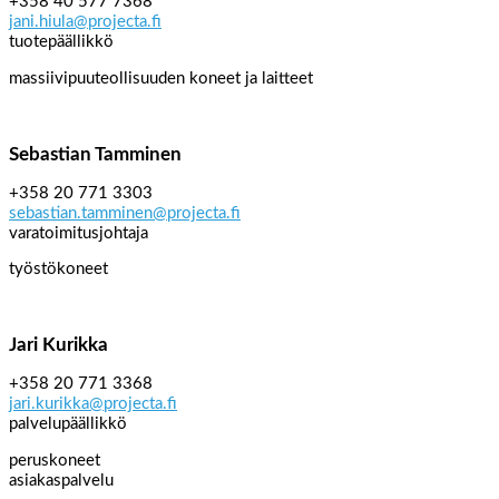
+358 40 577 7368
jani.hiula@projecta.fi
tuotepäällikkö
massiivipuuteollisuuden koneet ja laitteet
Sebastian Tamminen
+358 20 771 3303
sebastian.tamminen@projecta.fi
varatoimitusjohtaja
työstökoneet
Jari Kurikka
+358 20 771 3368
jari.kurikka@projecta.fi
palvelupäällikkö
peruskoneet
asiakaspalvelu