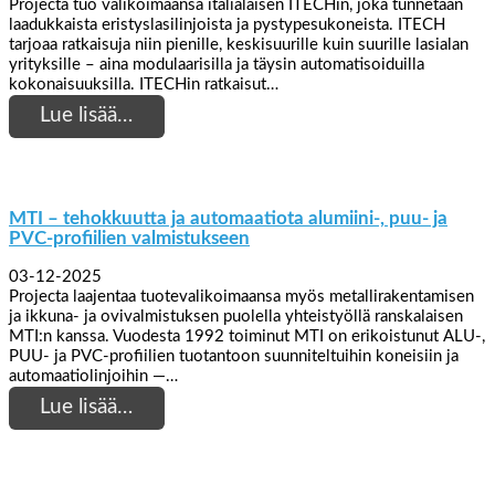
Projecta tuo valikoimaansa italialaisen ITECHin, joka tunnetaan
laadukkaista eristyslasilinjoista ja pystypesukoneista. ITECH
tarjoaa ratkaisuja niin pienille, keskisuurille kuin suurille lasialan
yrityksille – aina modulaarisilla ja täysin automatisoiduilla
kokonaisuuksilla. ITECHin ratkaisut…
Lue lisää…
MTI – tehokkuutta ja automaatiota alumiini-, puu- ja
PVC-profiilien valmistukseen
03-12-2025
Projecta laajentaa tuotevalikoimaansa myös metallirakentamisen
ja ikkuna- ja ovivalmistuksen puolella yhteistyöllä ranskalaisen
MTI:n kanssa. Vuodesta 1992 toiminut MTI on erikoistunut ALU-,
PUU- ja PVC-profiilien tuotantoon suunniteltuihin koneisiin ja
automaatiolinjoihin —…
Lue lisää…