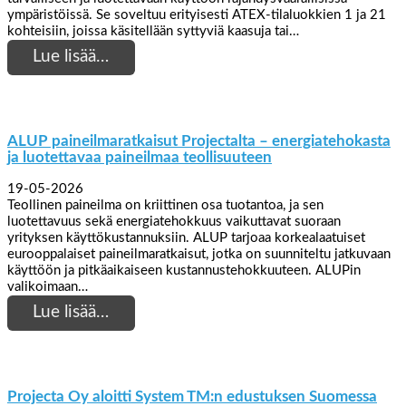
ympäristöissä. Se soveltuu erityisesti ATEX-tilaluokkien 1 ja 21
kohteisiin, joissa käsitellään syttyviä kaasuja tai…
Lue lisää…
ALUP paineilmaratkaisut Projectalta – energiatehokasta
ja luotettavaa paineilmaa teollisuuteen
19-05-2026
Teollinen paineilma on kriittinen osa tuotantoa, ja sen
luotettavuus sekä energiatehokkuus vaikuttavat suoraan
yrityksen käyttökustannuksiin. ALUP tarjoaa korkealaatuiset
eurooppalaiset paineilmaratkaisut, jotka on suunniteltu jatkuvaan
käyttöön ja pitkäaikaiseen kustannustehokkuuteen. ALUPin
valikoimaan…
Lue lisää…
Projecta Oy aloitti System TM:n edustuksen Suomessa