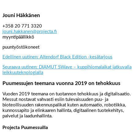
Jouni Häkkänen
+358 20 771 3320
jouni.hakkanen@projecta.fi
myyntipäällikkö
puuntyöstökoneet
Edellinen uutinen: Altendorf Black Edition -kesätarjous
Seuraava uutinen: DIAMUT SWave – kuppihiomalaikat jatkuvalla
leikkuuteknologialla
Puumessujen teemana vuonna 2019 on tehokkuus
Vuoden 2019 teemana on tuotannon tehokkuus ja digitalisaatio.
Messut nostavat vahvasti esiin tulevaisuuden puu- ja
bioteollisuuden rakennuspalikat kuten automaatio, robotiikka,
kunnossapito ja elinkaaren hallinta, digitaalinen tuotekehitys,
palvelut ja laadunhallinta.
Projecta Puumessuilla