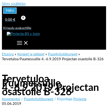
Siirry sisältöön
Haku
0,00
€
Kirjaudu asiakastilille
Etusivu
Koneet ja laitteet
Puuntyöstökoneet
Tervetuloa Puumessuille 4.-6.9.2019 Projectan osastolle B-326
Tervetuloa
Puumessuille
4.-6.9.2019 Projectan
osastolle B-326
Kommentoi
/
Puuntyöstökoneet
/ Kirjoittaja
Projecta
05.06.2019