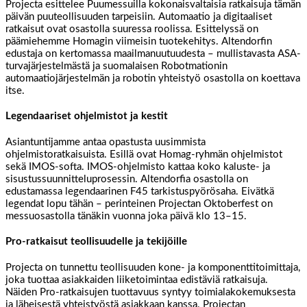
Projecta esittelee Puumessuilla kokonaisvaltaisia ratkaisuja tämän
päivän puuteollisuuden tarpeisiin. Automaatio ja digitaaliset
ratkaisut ovat osastolla suuressa roolissa. Esittelyssä on
päämiehemme Homagin viimeisin tuotekehitys. Altendorfin
edustaja on kertomassa maailmanuutuudesta – mullistavasta ASA-
turvajärjestelmästä ja suomalaisen Robotmationin
automaatiojärjestelmän ja robotin yhteistyö osastolla on koettava
itse.
Legendaariset ohjelmistot ja kestit
Asiantuntijamme antaa opastusta uusimmista
ohjelmistoratkaisuista. Esillä ovat Homag-ryhmän ohjelmistot
sekä IMOS-softa. IMOS-ohjelmisto kattaa koko kaluste- ja
sisustussuunnitteluprosessin. Altendorfia osastolla on
edustamassa legendaarinen F45 tarkistuspyörösaha. Eivätkä
legendat lopu tähän – perinteinen Projectan Oktoberfest on
messuosastolla tänäkin vuonna joka päivä klo 13–15.
Pro-ratkaisut teollisuudelle ja tekijöille
Projecta on tunnettu teollisuuden kone- ja komponenttitoimittaja,
joka tuottaa asiakkaiden liiketoimintaa edistäviä ratkaisuja.
Näiden Pro-ratkaisujen tuottavuus syntyy toimialakokemuksesta
ja läheisestä yhteistyöstä asiakkaan kanssa. Projectan