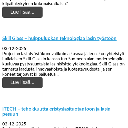
kilpailukykyinen kokonaisratkaisu.”
Lue lisää…
Skill Glass – huippuluokan teknologiaa lasin työstöön
03-12-2025
Projectan lasintyöstökonevalikoima kasvaa jälleen, kun yhteistyö
italialaisen Skill Glassin kanssa tuo Suomeen alan moderneimpiin
kuuluvaa pystysuuntaista lasinkäsittelyteknologiaa. Skill Glass on
tunnettu laadusta, innovaatioista ja luotettavuudesta, ja sen
koneet tarjoavat kilpailuetua…
Lue lisää…
ITECH – tehokkuutta eristyslasituotantoon ja lasin
pesuun
03-12-2025