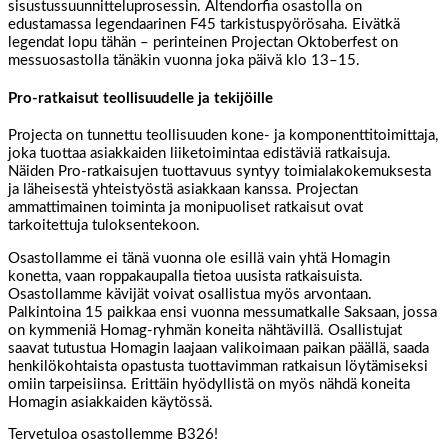
sisustussuunnitteluprosessin. Altendorfia osastolla on
edustamassa legendaarinen F45 tarkistuspyörösaha. Eivätkä
legendat lopu tähän – perinteinen Projectan Oktoberfest on
messuosastolla tänäkin vuonna joka päivä klo 13–15.
Pro-ratkaisut teollisuudelle ja tekijöille
Projecta on tunnettu teollisuuden kone- ja komponenttitoimittaja,
joka tuottaa asiakkaiden liiketoimintaa edistäviä ratkaisuja.
Näiden Pro-ratkaisujen tuottavuus syntyy toimialakokemuksesta
ja läheisestä yhteistyöstä asiakkaan kanssa. Projectan
ammattimainen toiminta ja monipuoliset ratkaisut ovat
tarkoitettuja tuloksentekoon.
Osastollamme ei tänä vuonna ole esillä vain yhtä Homagin
konetta, vaan roppakaupalla tietoa uusista ratkaisuista.
Osastollamme kävijät voivat osallistua myös arvontaan.
Palkintoina 15 paikkaa ensi vuonna messumatkalle Saksaan, jossa
on kymmeniä Homag-ryhmän koneita nähtävillä. Osallistujat
saavat tutustua Homagin laajaan valikoimaan paikan päällä, saada
henkilökohtaista opastusta tuottavimman ratkaisun löytämiseksi
omiin tarpeisiinsa. Erittäin hyödyllistä on myös nähdä koneita
Homagin asiakkaiden käytössä.
Tervetuloa osastollemme B326!