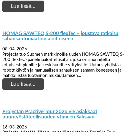
Lue lisää…
HOMAG SAWTEQ S-200 flexTec – joustava ratkaisu
sahausautomaation aloitukseen
08-04-2026
Projecta tuo Suomen markkinoille uuden HOMAG SAWTEQ S-
200 flexTec -panelinpaloittelusahan, joka on suunniteltu
erityisesti pienille ja keskisuurille yrityksille. Uutuus yhdistää
robottikäytön ja manuaalisen sahauksen samaan koneeseen ja
mahdollistaa tuotannon mukauttamisen…
Lue lisää…
Projectan Practive Tour 2026 vie asiakkaat
puuntyöstöteollisuuden ytimeen Saksaan
16-03-2026