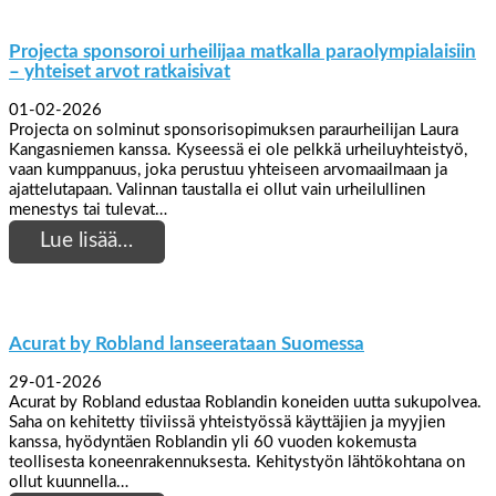
Projecta sponsoroi urheilijaa matkalla paraolympialaisiin
– yhteiset arvot ratkaisivat
01-02-2026
Projecta on solminut sponsorisopimuksen paraurheilijan Laura
Kangasniemen kanssa. Kyseessä ei ole pelkkä urheiluyhteistyö,
vaan kumppanuus, joka perustuu yhteiseen arvomaailmaan ja
ajattelutapaan. Valinnan taustalla ei ollut vain urheilullinen
menestys tai tulevat…
Lue lisää…
Acurat by Robland lanseerataan Suomessa
29-01-2026
Acurat by Robland edustaa Roblandin koneiden uutta sukupolvea.
Saha on kehitetty tiiviissä yhteistyössä käyttäjien ja myyjien
kanssa, hyödyntäen Roblandin yli 60 vuoden kokemusta
teollisesta koneenrakennuksesta. Kehitystyön lähtökohtana on
ollut kuunnella…