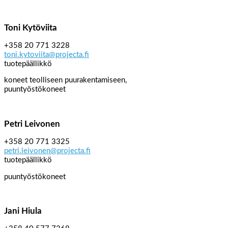
Toni Kytöviita
+358 20 771 3228
toni.kytoviita@projecta.fi
tuotepäällikkö
koneet teolliseen puurakentamiseen,
puuntyöstökoneet
Petri Leivonen
+358 20 771 3325
petri.leivonen@projecta.fi
tuotepäällikkö
puuntyöstökoneet
Jani Hiula