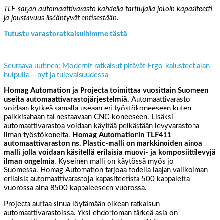
TLF-sarjan automaattivarasto kahdella tarttujalla jolloin kapasiteetti
ja joustavuus lisääntyvät entisestään.
Tutustu varastoratkaisuihimme tästä
Seuraava uutinen: Modernit ratkaisut pitävät Ergo-kalusteet alan
huipulla – nyt ja tulevaisuudessa
Homag Automation ja Projecta toimittaa vuosittain Suomeen
useita automaattivarastojärjestelmiä.
Automaattivarasto
voidaan kytkeä samalla useaan eri työstökoneeseen kuten
palkkisahaan tai nestaavaan CNC-koneeseen. Lisäksi
automaattivarastoa voidaan käyttää pelkästään levyvarastona
ilman työstökoneita.
Homag Automationin TLF411
automaattivaraston
ns. Plastic-malli on markkinoiden ainoa
malli jolla voidaan käsitellä erilaisia muovi- ja komposiittilevyjä
ilman ongelmia
. Kyseinen malli on käytössä myös jo
Suomessa. Homag Automation tarjoaa todella laajan valikoiman
erilaisia automaattivarastoja kapasiteetista 500 kappaletta
vuorossa aina 8500 kappaleeseen vuorossa.
Projecta auttaa sinua löytämään oikean ratkaisun
automaattivarastoissa. Yksi ehdottoman tärkeä asia on