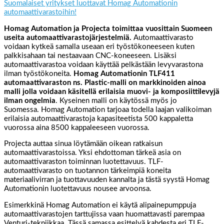
Suomalaiset yritykset luottavat Homag Automationin
automaattivarastoihin!
Homag Automation ja Projecta toimittaa vuosittain Suomeen
useita automaattivarastojärjestelmiä.
Automaattivarasto
voidaan kytkeä samalla useaan eri työstökoneeseen kuten
palkkisahaan tai nestaavaan CNC-koneeseen. Lisäksi
automaattivarastoa voidaan käyttää pelkästään levyvarastona
ilman työstökoneita.
Homag Automationin TLF411
automaattivaraston
ns. Plastic-malli on markkinoiden ainoa
malli jolla voidaan käsitellä erilaisia muovi- ja komposiittilevyjä
ilman ongelmia
. Kyseinen malli on käytössä myös jo
Suomessa. Homag Automation tarjoaa todella laajan valikoiman
erilaisia automaattivarastoja kapasiteetista 500 kappaletta
vuorossa aina 8500 kappaleeseen vuorossa.
Projecta auttaa sinua löytämään oikean ratkaisun
automaattivarastoissa. Yksi ehdottoman tärkeä asia on
automaattivaraston toiminnan luotettavuus. TLF-
automaattivarasto on tuotannon tärkeimpiä koneita
materiaalivirran ja tuottavuuden kannalta ja tästä syystä Homag
Automationin luotettavuus nousee arvoonsa.
Esimerkkinä Homag Automation ei käytä alipainepumppuja
automaattivarastojen tarttujissa vaan huomattavasti parempaa
Venturi-tekniikkaa. Tässä samassa esittelyä kahdesta eri TLF-