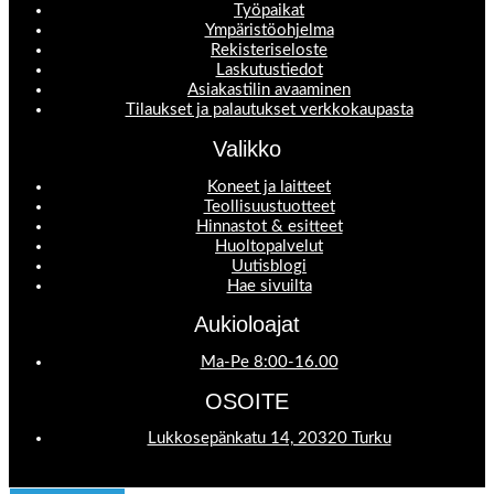
Työpaikat
Ympäristöohjelma
Rekisteriseloste
Laskutustiedot
Asiakastilin avaaminen
Tilaukset ja palautukset verkkokaupasta
Valikko
Koneet ja laitteet
Teollisuustuotteet
Hinnastot & esitteet
Huoltopalvelut
Uutisblogi
Hae sivuilta
Aukioloajat
Ma-Pe 8:00-16.00
OSOITE
Lukkosepänkatu 14, 20320 Turku