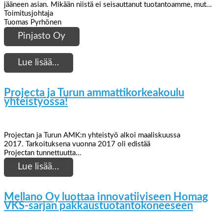
jääneen asian. Mikään niistä ei seisauttanut tuotantoamme, mut…
Toimitusjohtaja
Tuomas Pyrhönen
Pinjasto Oy
Lue lisää…
Projecta ja Turun ammattikorkeakoulu
yhteistyössä!
Projectan ja Turun AMK:n yhteistyö alkoi maaliskuussa
2017. Tarkoituksena vuonna 2017 oli edistää
Projectan tunnettuutta…
Lue lisää…
Mellano Oy luottaa innovatiiviseen Homag
VKS-sarjan pakkaustuotantokoneeseen