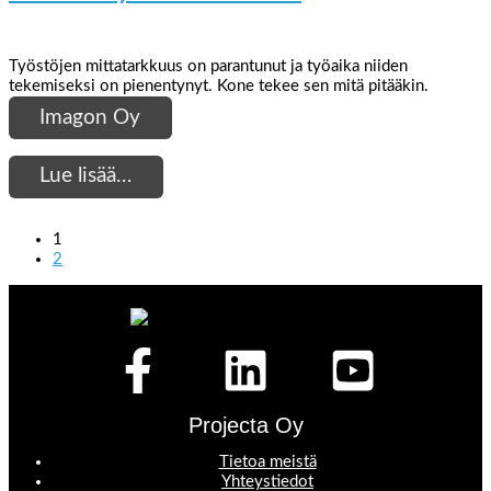
Työstöjen mittatarkkuus on parantunut ja työaika niiden
tekemiseksi on pienentynyt. Kone tekee sen mitä pitääkin.
Imagon Oy
Lue lisää…
1
2
Projecta Oy
Tietoa meistä
Yhteystiedot