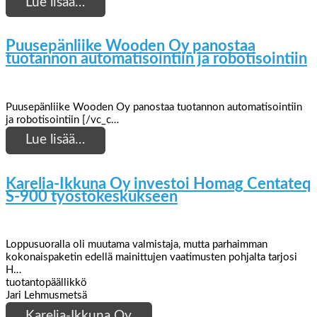
Lue lisää…
Puusepänliike Wooden Oy panostaa
tuotannon automatisointiin ja robotisointiin
Puusepänliike Wooden Oy panostaa tuotannon automatisointiin
ja robotisointiin [/vc_c…
Lue lisää…
Karelia-Ikkuna Oy investoi Homag Centateq
S-900 työstökeskukseen
Loppusuoralla oli muutama valmistaja, mutta parhaimman
kokonaispaketin edellä mainittujen vaatimusten pohjalta tarjosi
H…
tuotantopäällikkö
Jari Lehmusmetsä
Karelia-Ikkuna Oy