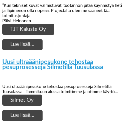
”Kun tekniset kuvat valmistuvat, tuotannon pitää käynnistyä heti
ja läpimenon olla nopeaa. Projectalta olemme saaneet tä…
toimitusjohtaja
Päivi Heinonen
TJT Kaluste Oy
Lue lisää…
Uusi ultraäänipesukone tehostaa
pesuprosesseja Silmetillä Tuusulassa
Uusi ultraäänipesukone tehostaa pesuprosesseja Silmetillä
Tuusulassa Tammikuun alussa toimitimme ja otimme käyttö…
Silmet Oy
Lue lisää…