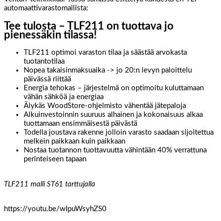
automaattivarastomallista:
Tee tulosta – TLF211 on tuottava jo
pienessäkin tilassa!
TLF211 optimoi varaston tilaa ja säästää arvokasta
tuotantotilaa
Nopea takaisinmaksuaika -> jo 20:n levyn paloittelu
päivässä riittää
Energia tehokas – järjestelmä on optimoitu kuluttamaan
vähän sähköä ja energiaa
Älykäs WoodStore-ohjelmisto vähentää jätepaloja
Alkuinvestoinnin suuruus alhainen ja kokonaisuus alkaa
tuottamaan ensimmäisestä päivästä
Todella joustava rakenne jolloin varasto saadaan sijoitettua
melkein paikkaan kuin paikkaan
Nostaa tuotannon tuottavuutta vähintään 40% verrattuna
perinteiseen tapaan
TLF211 malli ST61 tarttujalla
https://youtu.be/wIpuWsyhZS0