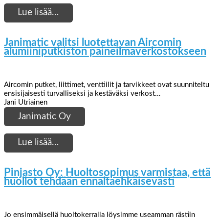
Lue lisää…
Janimatic valitsi luotettavan Aircomin
alumiiniputkiston paineilmaverkostokseen
Aircomin putket, liittimet, venttiilit ja tarvikkeet ovat suunniteltu
ensisijaisesti turvalliseksi ja kestäväksi verkost…
Jani Utriainen
Janimatic Oy
Lue lisää…
Pinjasto Oy: Huoltosopimus varmistaa, että
huollot tehdään ennaltaehkäisevästi
Jo ensimmäisellä huoltokerralla löysimme useamman rästiin