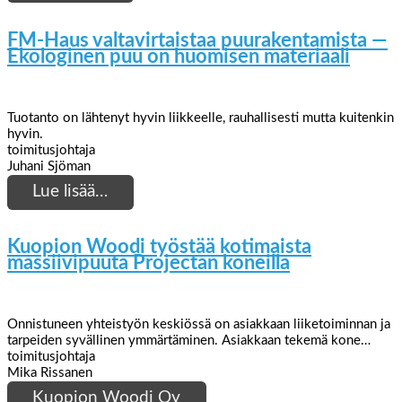
FM-Haus valtavirtaistaa puurakentamista —
Ekologinen puu on huomisen materiaali
Tuotanto on lähtenyt hyvin liikkeelle, rauhallisesti mutta kuitenkin
hyvin.
toimitusjohtaja
Juhani Sjöman
Lue lisää…
Kuopion Woodi työstää kotimaista
massiivipuuta Projectan koneilla
Onnistuneen yhteistyön keskiössä on asiakkaan liiketoiminnan ja
tarpeiden syvällinen ymmärtäminen. Asiakkaan tekemä kone…
toimitusjohtaja
Mika Rissanen
Kuopion Woodi Oy