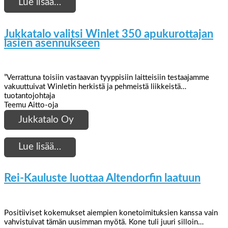
Lue lisää…
Jukkatalo valitsi Winlet 350 apukurottajan
lasien asennukseen
”Verrattuna toisiin vastaavan tyyppisiin laitteisiin testaajamme
vakuuttuivat Winletin herkistä ja pehmeistä liikkeistä…
tuotantojohtaja
Teemu Aitto-oja
Jukkatalo Oy
Lue lisää…
Rei-Kauluste luottaa Altendorfin laatuun
Positiiviset kokemukset aiempien konetoimituksien kanssa vain
vahvistuivat tämän uusimman myötä. Kone tuli juuri silloin…