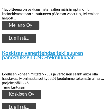
”Tavoitteena on pakkausmateriaalien määrän optimointi,
kartonkivarastoon sitoutuneen pääoman vapautus, tekemisen
helpott…
Mellano Oy
Lue lisää…
Koskisen vaneritehdas teki suuren
panostuksen CNC-tekniikkaan
Edellisen koneen mittatarkkuus ja varaosien saanti alkoi olla
haastavaa. Monimutkaiset työstöt jouduimme tekemään alihan…
projektipäällikkö
Timo Lintusaari
Koskisen Oy
Lue lisää…