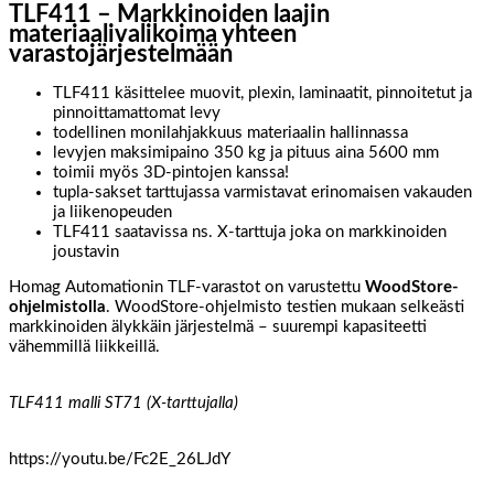
TLF411 – Markkinoiden laajin
materiaalivalikoima yhteen
varastojärjestelmään
TLF411 käsittelee muovit, plexin, laminaatit, pinnoitetut ja
pinnoittamattomat levy
todellinen monilahjakkuus materiaalin hallinnassa
levyjen maksimipaino 350 kg ja pituus aina 5600 mm
toimii myös 3D-pintojen kanssa!
tupla-sakset tarttujassa varmistavat erinomaisen vakauden
ja liikenopeuden
TLF411 saatavissa ns. X-tarttuja joka on markkinoiden
joustavin
Homag Automationin TLF-varastot on varustettu
WoodStore-
ohjelmistolla
. WoodStore-ohjelmisto testien mukaan selkeästi
markkinoiden älykkäin järjestelmä – suurempi kapasiteetti
vähemmillä liikkeillä.
TLF411 malli ST71 (X-tarttujalla)
https://youtu.be/Fc2E_26LJdY