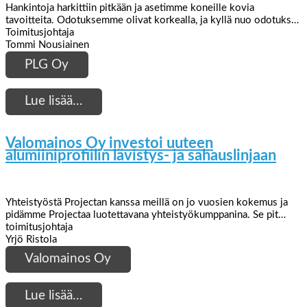
Hankintoja harkittiin pitkään ja asetimme koneille kovia
tavoitteita. Odotuksemme olivat korkealla, ja kyllä nuo odotuks…
Toimitusjohtaja
Tommi Nousiainen
PLG Oy
Lue lisää…
Valomainos Oy investoi uuteen
alumiiniprofiilin lävistys- ja sahauslinjaan
Yhteistyöstä Projectan kanssa meillä on jo vuosien kokemus ja
pidämme Projectaa luotettavana yhteistyökumppanina. Se pit…
toimitusjohtaja
Yrjö Ristola
Valomainos Oy
Lue lisää…