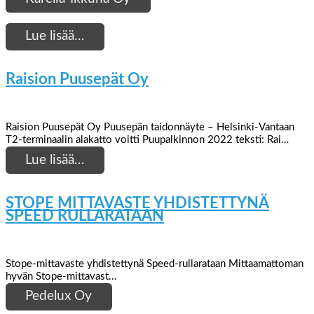
Lue lisää…
Raision Puusepät Oy
Raision Puusepät Oy Puusepän taidonnäyte – Helsinki-Vantaan
T2-terminaalin alakatto voitti Puupalkinnon 2022 teksti: Rai…
Lue lisää…
STOPE MITTAVASTE YHDISTETTYNÄ
SPEED RULLARATAAN
Stope-mittavaste yhdistettynä Speed-rullarataan Mittaamattoman
hyvän Stope-mittavast…
Pedelux Oy