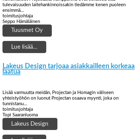
tulevaisuuden laitehankinnoissakin tiedämme kenen puoleen
ensimmä…
toimitusjohtaja
Seppo Hämäläinen
Tuusmet Oy
Lue lisää…
Lakeus Design tarjoaa asiakkailleen korkeaa
laatua
Lisää varmuutta meidän, Projectan ja Homagin väliseen
yhteistyöhön on luonut Projectan osaava myynti, joka on
tunnistanu…
toimitusjohtaja
Topi Saaranluoma
Lakeus Design