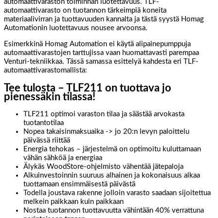
automaattivaraston toiminnan luotettavuus. TLF-
automaattivarasto on tuotannon tärkeimpiä koneita
materiaalivirran ja tuottavuuden kannalta ja tästä syystä Homag
Automationin luotettavuus nousee arvoonsa.
Esimerkkinä Homag Automation ei käytä alipainepumppuja
automaattivarastojen tarttujissa vaan huomattavasti parempaa
Venturi-tekniikkaa. Tässä samassa esittelyä kahdesta eri TLF-
automaattivarastomallista:
Tee tulosta – TLF211 on tuottava jo
pienessäkin tilassa!
TLF211 optimoi varaston tilaa ja säästää arvokasta
tuotantotilaa
Nopea takaisinmaksuaika -> jo 20:n levyn paloittelu
päivässä riittää
Energia tehokas – järjestelmä on optimoitu kuluttamaan
vähän sähköä ja energiaa
Älykäs WoodStore-ohjelmisto vähentää jätepaloja
Alkuinvestoinnin suuruus alhainen ja kokonaisuus alkaa
tuottamaan ensimmäisestä päivästä
Todella joustava rakenne jolloin varasto saadaan sijoitettua
melkein paikkaan kuin paikkaan
Nostaa tuotannon tuottavuutta vähintään 40% verrattuna