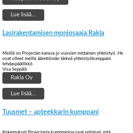
Lue lisää…
Lasirakentamisen moniosaaja Rakla
Meillä on Projectan kanssa jo vuosien mittainen yhteistyö. He
ovat olleet meille äärettömän tärkeä yhteistyökumppani.
tehdaspäällikkö
Visa Seppälä
Rakla Oy
Lue lisää…
Tuusmet – apteekkarin kumppani
Kokemukset Projectasta kumppanina ovat sellaiset, että