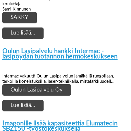
kouluttaja
Sami Kinnunen
SAKKY
Lue lisää…
Oulun Lasipalvelu hankki Intermac -
lasipöydän tuotannon hermokeskukseen
Intermac vakuutti Oulun Lasipalvelun jämäkällä rungollaan,
tarkoilla koneistuksilla, laser-tekniikalla, mittatarkkuudell…
Oulun Lasipalvelu Oy
Lue lisää…
Imagonille lisää kapasiteettia Elumatecin
SBZ150 -työstökeskuksella