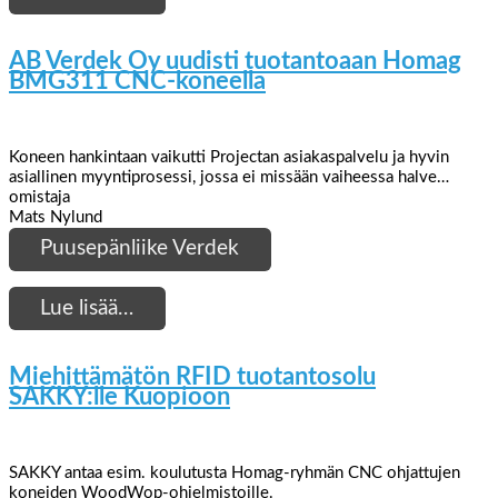
AB Verdek Oy uudisti tuotantoaan Homag
BMG311 CNC-koneella
Koneen hankintaan vaikutti Projectan asiakaspalvelu ja hyvin
asiallinen myyntiprosessi, jossa ei missään vaiheessa halve…
omistaja
Mats Nylund
Puusepänliike Verdek
Lue lisää…
Miehittämätön RFID tuotantosolu
SAKKY:lle Kuopioon
SAKKY antaa esim. koulutusta Homag-ryhmän CNC ohjattujen
koneiden WoodWop-ohjelmistoille.