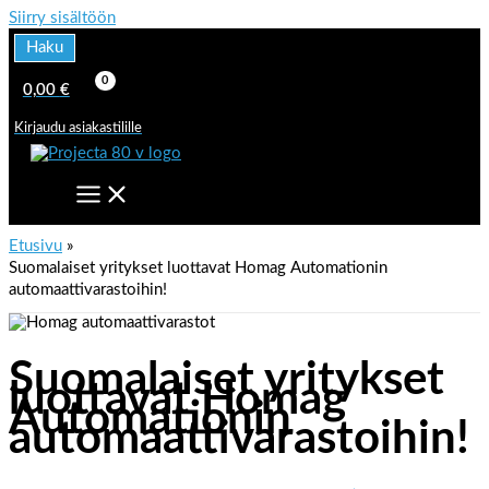
Siirry sisältöön
Haku
0,00
€
Kirjaudu asiakastilille
Etusivu
Suomalaiset yritykset luottavat Homag Automationin
automaattivarastoihin!
Suomalaiset yritykset
luottavat Homag
Automationin
automaattivarastoihin!