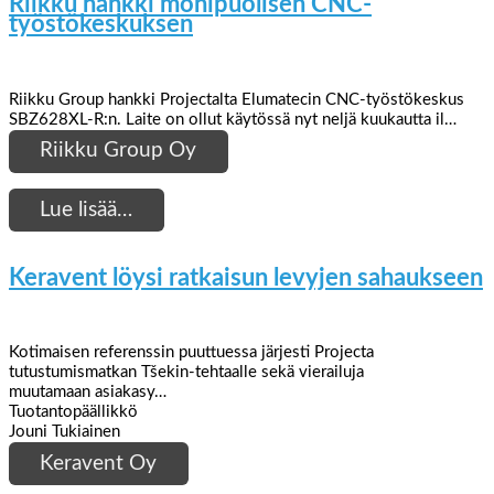
Riikku hankki monipuolisen CNC-
työstökeskuksen
Riikku Group hankki Projectalta Elumatecin CNC-työstökeskus
SBZ628XL-R:n. Laite on ollut käytössä nyt neljä kuukautta il…
Riikku Group Oy
Lue lisää…
Keravent löysi ratkaisun levyjen sahaukseen
Kotimaisen referenssin puuttuessa järjesti Projecta
tutustumismatkan Tšekin-tehtaalle sekä vierailuja
muutamaan asiakasy…
Tuotantopäällikkö
Jouni Tukiainen
Keravent Oy