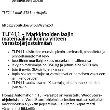
perinteiseen tapaan
TLF211 malli ST61 tarttujalla
https://youtu.be/wIpuWsyhZS0
TLF411 – Markkinoiden laajin
materiaalivalikoima yhteen
varastojärjestelmään
TLF411 käsittelee muovit, plexin, laminaatit, pinnoitetut ja
pinnoittamattomat levy
todellinen monilahjakkuus materiaalin hallinnassa
levyjen maksimipaino 350 kg ja pituus aina 5600 mm
toimii myös 3D-pintojen kanssa!
tupla-sakset tarttujassa varmistavat erinomaisen vakauden
ja liikenopeuden
TLF411 saatavissa ns. X-tarttuja joka on markkinoiden
joustavin
Homag Automationin TLF-varastot on varustettu
WoodStore-
ohjelmistolla
. WoodStore-ohjelmisto testien mukaan selkeästi
markkinoiden älykkäin järjestelmä – suurempi kapasiteetti
vähemmillä liikkeillä.