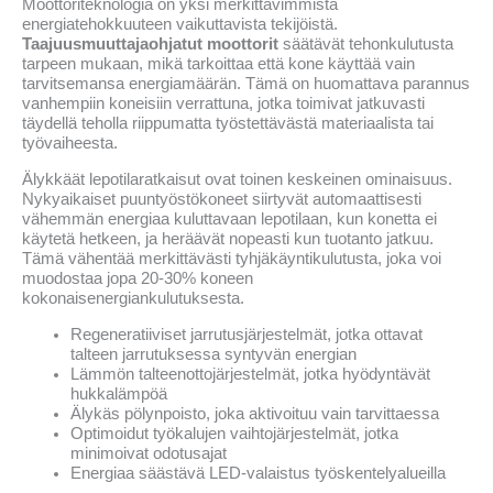
Moottoriteknologia on yksi merkittävimmistä
energiatehokkuuteen vaikuttavista tekijöistä.
Taajuusmuuttajaohjatut moottorit
säätävät tehonkulutusta
tarpeen mukaan, mikä tarkoittaa että kone käyttää vain
tarvitsemansa energiamäärän. Tämä on huomattava parannus
vanhempiin koneisiin verrattuna, jotka toimivat jatkuvasti
täydellä teholla riippumatta työstettävästä materiaalista tai
työvaiheesta.
Älykkäät lepotilaratkaisut ovat toinen keskeinen ominaisuus.
Nykyaikaiset puuntyöstökoneet siirtyvät automaattisesti
vähemmän energiaa kuluttavaan lepotilaan, kun konetta ei
käytetä hetkeen, ja heräävät nopeasti kun tuotanto jatkuu.
Tämä vähentää merkittävästi tyhjäkäyntikulutusta, joka voi
muodostaa jopa 20-30% koneen
kokonaisenergiankulutuksesta.
Regeneratiiviset jarrutusjärjestelmät, jotka ottavat
talteen jarrutuksessa syntyvän energian
Lämmön talteenottojärjestelmät, jotka hyödyntävät
hukkalämpöä
Älykäs pölynpoisto, joka aktivoituu vain tarvittaessa
Optimoidut työkalujen vaihtojärjestelmät, jotka
minimoivat odotusajat
Energiaa säästävä LED-valaistus työskentelyalueilla