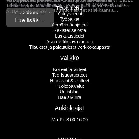
ympäristöissä. Se soveltuu erityisesti ATEX-tilaluokkien 1 ja 21
eurooppalaiset paineilmaratkaisut, jotka on suunniteltu
kehittämisen mahdollisuuksiin suoraan HOMAGin tehtaalla
kohteisiin, joissa käsitellään syttyviä kaasuja tai…
jatkuvaan käyttöön ja pitkäaikaiseen kustannustehokkuuteen.
Tietoa meistä
Saksassa. Projecta kutsuu suomalaiset asiakkaansa…
ALUPin valikoimaan…
Yhteystiedot
Lue lisää…
Lue lisää…
Työpaikat
Lue lisää…
Ympäristöohjelma
Rekisteriseloste
Laskutustiedot
Asiakastilin avaaminen
Tilaukset ja palautukset verkkokaupasta
Valikko
Koneet ja laitteet
Teollisuustuotteet
Hinnastot & esitteet
Huoltopalvelut
Uutisblogi
Hae sivuilta
Aukioloajat
Ma-Pe 8:00-16.00