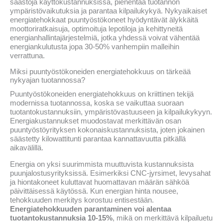
säästöjä käyttökustannuksissa, pienentää tuotannon
ympäristövaikutuksia ja parantaa kilpailukykyä. Nykyaikaiset
energiatehokkaat puuntyöstökoneet hyödyntävät älykkäitä
moottoriratkaisuja, optimoituja lepotiloja ja kehittyneitä
energianhallintajärjestelmiä, jotka yhdessä voivat vähentää
energiankulutusta jopa 30-50% vanhempiin malleihin
verrattuna.
Miksi puuntyöstökoneiden energiatehokkuus on tärkeää
nykyajan tuotannossa?
Puuntyöstökoneiden energiatehokkuus on kriittinen tekijä
modernissa tuotannossa, koska se vaikuttaa suoraan
tuotantokustannuksiin, ympäristövastuuseen ja kilpailukykyyn.
Energiakustannukset muodostavat merkittävän osan
puuntyöstöyrityksen kokonaiskustannuksista, joten jokainen
säästetty kilowattitunti parantaa kannattavuutta pitkällä
aikavälillä.
Energia on yksi suurimmista muuttuvista kustannuksista
puunjalostusyrityksissä. Esimerkiksi CNC-jyrsimet, levysahat
ja hiontakoneet kuluttavat huomattavan määrän sähköä
päivittäisessä käytössä. Kun energian hinta nousee,
tehokkuuden merkitys korostuu entisestään.
Energiatehokkuuden parantaminen voi alentaa
tuotantokustannuksia 10-15%
, mikä on merkittävä kilpailuetu