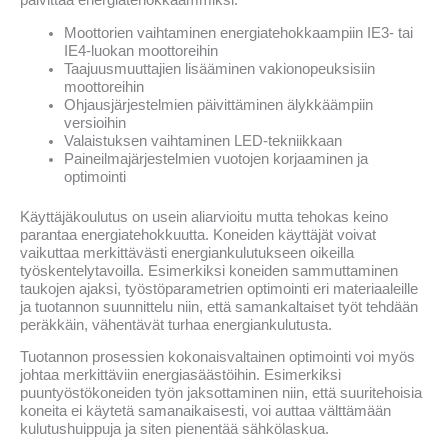
päivittää energiatehokkaammiksi:
Moottorien vaihtaminen energiatehokkaampiin IE3- tai
IE4-luokan moottoreihin
Taajuusmuuttajien lisääminen vakionopeuksisiin
moottoreihin
Ohjausjärjestelmien päivittäminen älykkäämpiin
versioihin
Valaistuksen vaihtaminen LED-tekniikkaan
Paineilmajärjestelmien vuotojen korjaaminen ja
optimointi
Käyttäjäkoulutus on usein aliarvioitu mutta tehokas keino
parantaa energiatehokkuutta. Koneiden käyttäjät voivat
vaikuttaa merkittävästi energiankulutukseen oikeilla
työskentelytavoilla. Esimerkiksi koneiden sammuttaminen
taukojen ajaksi, työstöparametrien optimointi eri materiaaleille
ja tuotannon suunnittelu niin, että samankaltaiset työt tehdään
peräkkäin, vähentävät turhaa energiankulutusta.
Tuotannon prosessien kokonaisvaltainen optimointi voi myös
johtaa merkittäviin energiasäästöihin. Esimerkiksi
puuntyöstökoneiden työn jaksottaminen niin, että suuritehoisia
koneita ei käytetä samanaikaisesti, voi auttaa välttämään
kulutushuippuja ja siten pienentää sähkölaskua.