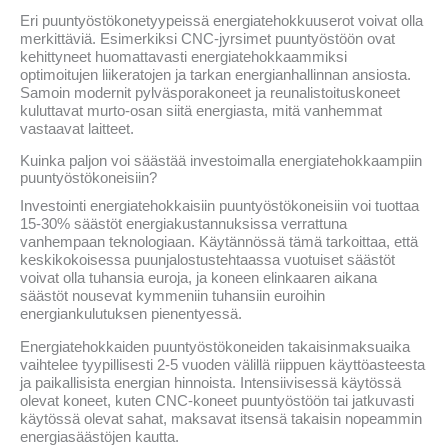
Eri puuntyöstökonetyypeissä energiatehokkuuserot voivat olla
merkittäviä. Esimerkiksi CNC-jyrsimet puuntyöstöön ovat
kehittyneet huomattavasti energiatehokkaammiksi
optimoitujen liikeratojen ja tarkan energianhallinnan ansiosta.
Samoin modernit pylväsporakoneet ja reunalistoituskoneet
kuluttavat murto-osan siitä energiasta, mitä vanhemmat
vastaavat laitteet.
Kuinka paljon voi säästää investoimalla energiatehokkaampiin
puuntyöstökoneisiin?
Investointi energiatehokkaisiin puuntyöstökoneisiin voi tuottaa
15-30% säästöt energiakustannuksissa verrattuna
vanhempaan teknologiaan. Käytännössä tämä tarkoittaa, että
keskikokoisessa puunjalostustehtaassa vuotuiset säästöt
voivat olla tuhansia euroja, ja koneen elinkaaren aikana
säästöt nousevat kymmeniin tuhansiin euroihin
energiankulutuksen pienentyessä.
Energiatehokkaiden puuntyöstökoneiden takaisinmaksuaika
vaihtelee tyypillisesti 2-5 vuoden välillä riippuen käyttöasteesta
ja paikallisista energian hinnoista. Intensiivisessä käytössä
olevat koneet, kuten CNC-koneet puuntyöstöön tai jatkuvasti
käytössä olevat sahat, maksavat itsensä takaisin nopeammin
energiasäästöjen kautta.