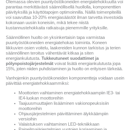
Olemassa olevien puuntyöstökoneiden energiatehokkuutta voi
parantaa merkittävästi säännöllisellä huollolla, komponenttien
päivityksillä ja käyttötapojen optimoinnilla. Näillä toimenpiteillä
voi saavuttaa 10-20% energiasäästöt ilman tarvetta investoida
kokonaan uusiin koneisiin, mikä tekee niistä
kustannustehokkaita ratkaisuja pienemmille yrityksille.
Säännöllinen huolto on yksinkertaisin tapa varmistaa
puuntyöstökoneiden energiatehokas toiminta. Koneen
liikkuvien osien voitelu, laakereiden kunnon tarkistus ja terien
säännöllinen teroitus vähentävät kitkaa ja siten
energiankulutusta.
Tukkeutuneet suodattimet ja
pölynpoistojärjestelmät
voivat lisätä energiankulutusta jopa
15%, joten niiden puhdistaminen ja huolto on erityisen tärkeää.
Vanhojenkin puuntyöstökoneiden komponentteja voidaan usein
päivittää energiatehokkaammiksi:
Moottorien vaihtaminen energiatehokkaampiin IE3- tai
IE4-luokan moottoreihin
Taajuusmuuttajien lisääminen vakionopeuksisiin
moottoreihin
Ohjausjärjestelmien päivittäminen älykkäämpiin
versioihin
Valaistuksen vaihtaminen LED-tekniikkaan
Paineilmajärjestelmien vuotojen korjaaminen ja