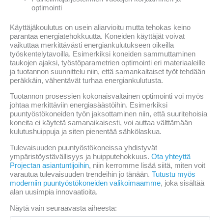
optimointi
Käyttäjäkoulutus on usein aliarvioitu mutta tehokas keino
parantaa energiatehokkuutta. Koneiden käyttäjät voivat
vaikuttaa merkittävästi energiankulutukseen oikeilla
työskentelytavoilla. Esimerkiksi koneiden sammuttaminen
taukojen ajaksi, työstöparametrien optimointi eri materiaaleille
ja tuotannon suunnittelu niin, että samankaltaiset työt tehdään
peräkkäin, vähentävät turhaa energiankulutusta.
Tuotannon prosessien kokonaisvaltainen optimointi voi myös
johtaa merkittäviin energiasäästöihin. Esimerkiksi
puuntyöstökoneiden työn jaksottaminen niin, että suuritehoisia
koneita ei käytetä samanaikaisesti, voi auttaa välttämään
kulutushuippuja ja siten pienentää sähkölaskua.
Tulevaisuuden puuntyöstökoneissa yhdistyvät
ympäristöystävällisyys ja huipputehokkuus.
Ota yhteyttä
Projectan asiantuntijoihin
, niin kerromme lisää siitä, miten voit
varautua tulevaisuuden trendeihin jo tänään.
Tutustu myös
moderniin puuntyöstökoneiden valikoimaamme
, joka sisältää
alan uusimpia innovaatioita.
Näytä vain seuraavasta aiheesta: