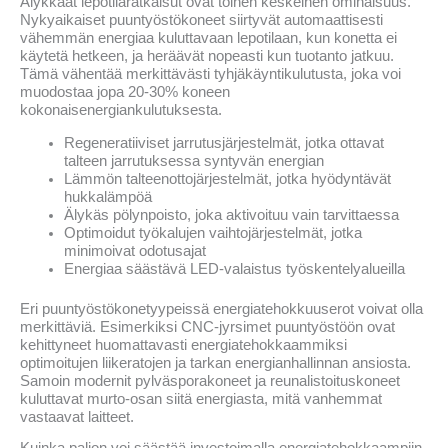
Älykkäät lepotilaratkaisut ovat toinen keskeinen ominaisuus.
Nykyaikaiset puuntyöstökoneet siirtyvät automaattisesti
vähemmän energiaa kuluttavaan lepotilaan, kun konetta ei
käytetä hetkeen, ja heräävät nopeasti kun tuotanto jatkuu.
Tämä vähentää merkittävästi tyhjäkäyntikulutusta, joka voi
muodostaa jopa 20-30% koneen
kokonaisenergiankulutuksesta.
Regeneratiiviset jarrutusjärjestelmät, jotka ottavat
talteen jarrutuksessa syntyvän energian
Lämmön talteenottojärjestelmät, jotka hyödyntävät
hukkalämpöä
Älykäs pölynpoisto, joka aktivoituu vain tarvittaessa
Optimoidut työkalujen vaihtojärjestelmät, jotka
minimoivat odotusajat
Energiaa säästävä LED-valaistus työskentelyalueilla
Eri puuntyöstökonetyypeissä energiatehokkuuserot voivat olla
merkittäviä. Esimerkiksi CNC-jyrsimet puuntyöstöön ovat
kehittyneet huomattavasti energiatehokkaammiksi
optimoitujen liikeratojen ja tarkan energianhallinnan ansiosta.
Samoin modernit pylväsporakoneet ja reunalistoituskoneet
kuluttavat murto-osan siitä energiasta, mitä vanhemmat
vastaavat laitteet.