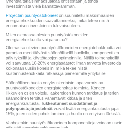
lyhentää takaisinmaksuaikaa entisestään ja tehdä
investoinnista vielä kannattavamman.
Projectan puuntyöstökoneet
on suunniteltu maksimaalisen
energiatehokkuuden saavuttamiseksi, mikä tekee niistä
erinomaisen investoinnin tulevaisuuteen.
Miten olemassa olevien puuntyöstökoneiden
energiatehokkuutta voi parantaa?
Olemassa olevien puuntyöstökoneiden energiatehokkuutta voi
parantaa merkittävästi säännöllisellä huollolla, komponenttien
päivityksillä ja käyttötapojen optimoinnilla. Näillä toimenpiteillä
voi saavuttaa 10-20% energiasäästöt ilman tarvetta investoida
kokonaan uusiin koneisiin, mikä tekee niistä
kustannustehokkaita ratkaisuja pienemmille yrityksille.
Säännöllinen huolto on yksinkertaisin tapa varmistaa
puuntyöstökoneiden energiatehokas toiminta. Koneen
liikkuvien osien voitelu, laakereiden kunnon tarkistus ja terien
säännöllinen teroitus vähentävät kitkaa ja siten
energiankulutusta.
Tukkeutuneet suodattimet ja
pölynpoistojärjestelmät
voivat lisätä energiankulutusta jopa
15%, joten niiden puhdistaminen ja huolto on erityisen tärkeää.
Vanhojenkin puuntyöstökoneiden komponentteja voidaan usein