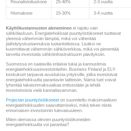
Reunalistoituskone
25-40%
2-3 vuotta
Hiomakone
15-30%
3-4 vuotta
Käyttökustannusten aleneminen
ei rajoitu vain
sähkölaskuun. Energiatehokkaat puuntyöstökoneet tuottavat
yleensä vähemmän lämpöä, mikä voi vähentää
jäähdytyskustannuksia tuotantotiloissa. Lisäksi ne
kuormittavat vähemmän sähköverkkoa, mikä voi pienentää
tarvetta investoida sähköinfrastruktuurin päivityksiin.
Suomessa on saatavilla erilaisia tukia ja kannustimia
energiatehokkuusinvestointeihin. Business Finland ja ELY-
keskukset tarjoavat avustuksia yrityksille, jotka investoivat
energiatehokkuutta parantaviin laitteisiin. Nämä tuet voivat
lyhentää takaisinmaksuaikaa entisestään ja tehdä
investoinnista vielä kannattavamman.
Projectan puuntyöstökoneet
on suunniteltu maksimaalisen
energiatehokkuuden saavuttamiseksi, mikä tekee niistä
erinomaisen investoinnin tulevaisuuteen.
Miten olemassa olevien puuntyöstökoneiden
energiatehokkuutta voi parantaa?