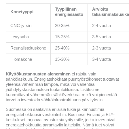
Tyypillinen
Arvioitu
Konetyyppi
energiasäästö
takaisinmaksuaika
CNC-jyrsin
20-35%
2-4 vuotta
Levysaha
15-25%
3-5 vuotta
Reunalistoituskone
25-40%
2-3 vuotta
Hiomakone
15-30%
3-4 vuotta
Käyttökustannusten aleneminen
ei rajoitu vain
sähkölaskuun. Energiatehokkaat puuntyöstökoneet tuottavat
yleensä vähemmän lämpöä, mikä voi vähentää
jäähdytyskustannuksia tuotantotiloissa. Lisäksi ne
kuormittavat vähemmän sähköverkkoa, mikä voi pienentää
tarvetta investoida sähköinfrastruktuurin päivityksiin.
Suomessa on saatavilla erilaisia tukia ja kannustimia
energiatehokkuusinvestointeihin. Business Finland ja ELY-
keskukset tarjoavat avustuksia yrityksille, jotka investoivat
energiatehokkuutta parantaviin laitteisiin. Nämä tuet voivat