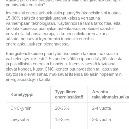
Kuinka paljon voi säästää investoimalla energiatehokkaampiin
puuntyöstökoneisiin?
Investointi energiatehokkaisiin puuntyöstökoneisiin voi tuottaa
15-30% säästöt energiakustannuksissa verrattuna
vanhempaan teknologiaan. Käytännössä tämä tarkoittaa, että
keskikokoisessa puunjalostustehtaassa vuotuiset säästöt
voivat olla tuhansia euroja, ja koneen elinkaaren aikana
säästöt nousevat kymmeniin tuhansiin euroihin
energiankulutuksen pienentyessä.
Energiatehokkaiden puuntyöstökoneiden takaisinmaksuaika
vaihtelee tyypillisesti 2-5 vuoden välillä riippuen käyttöasteesta
ja paikallisista energian hinnoista. Intensiivisessä käytössä
olevat koneet, kuten CNC-koneet puuntyöstöön tai jatkuvasti
käytössä olevat sahat, maksavat itsensä takaisin nopeammin
energiasäästöjen kautta.
Tyypillinen
Arvioitu
Konetyyppi
energiasäästö
takaisinmaksuaika
CNC-jyrsin
20-35%
2-4 vuotta
Levysaha
15-25%
3-5 vuotta