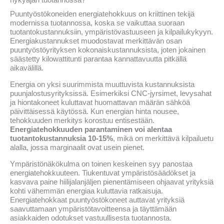
nykyajan tuotannossa?
Puuntyöstökoneiden energiatehokkuus on kriittinen tekijä
modernissa tuotannossa, koska se vaikuttaa suoraan
tuotantokustannuksiin, ympäristövastuuseen ja kilpailukykyyn.
Energiakustannukset muodostavat merkittävän osan
puuntyöstöyrityksen kokonaiskustannuksista, joten jokainen
säästetty kilowattitunti parantaa kannattavuutta pitkällä
aikavälillä.
Energia on yksi suurimmista muuttuvista kustannuksista
puunjalostusyrityksissä. Esimerkiksi CNC-jyrsimet, levysahat
ja hiontakoneet kuluttavat huomattavan määrän sähköä
päivittäisessä käytössä. Kun energian hinta nousee,
tehokkuuden merkitys korostuu entisestään.
Energiatehokkuuden parantaminen voi alentaa
tuotantokustannuksia 10-15%
, mikä on merkittävä kilpailuetu
alalla, jossa marginaalit ovat usein pienet.
Ympäristönäkökulma on toinen keskeinen syy panostaa
energiatehokkuuteen. Tiukentuvat ympäristösäädökset ja
kasvava paine hiilijalanjäljen pienentämiseen ohjaavat yrityksiä
kohti vähemmän energiaa kuluttavia ratkaisuja.
Energiatehokkaat puuntyöstökoneet auttavat yrityksiä
saavuttamaan ympäristötavoitteensa ja täyttämään
asiakkaiden odotukset vastuullisesta tuotannosta.