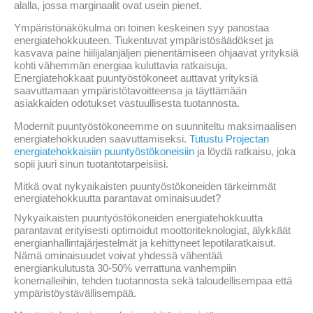
alalla, jossa marginaalit ovat usein pienet.
Ympäristönäkökulma on toinen keskeinen syy panostaa
energiatehokkuuteen. Tiukentuvat ympäristösäädökset ja
kasvava paine hiilijalanjäljen pienentämiseen ohjaavat yrityksiä
kohti vähemmän energiaa kuluttavia ratkaisuja.
Energiatehokkaat puuntyöstökoneet auttavat yrityksiä
saavuttamaan ympäristötavoitteensa ja täyttämään
asiakkaiden odotukset vastuullisesta tuotannosta.
Modernit puuntyöstökoneemme on suunniteltu maksimaalisen
energiatehokkuuden saavuttamiseksi.
Tutustu Projectan
energiatehokkaisiin puuntyöstökoneisiin
ja löydä ratkaisu, joka
sopii juuri sinun tuotantotarpeisiisi.
Mitkä ovat nykyaikaisten puuntyöstökoneiden tärkeimmät
energiatehokkuutta parantavat ominaisuudet?
Nykyaikaisten puuntyöstökoneiden energiatehokkuutta
parantavat erityisesti optimoidut moottoriteknologiat, älykkäät
energianhallintajärjestelmät ja kehittyneet lepotilaratkaisut.
Nämä ominaisuudet voivat yhdessä vähentää
energiankulutusta 30-50% verrattuna vanhempiin
konemalleihin, tehden tuotannosta sekä taloudellisempaa että
ympäristöystävällisempää.