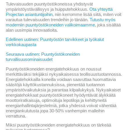
Tulevaisuuden puuntyöstökoneissa yhdistyvät
ympäristöystävällisyys ja huipputehokkuus.
Ota yhteyttä
Projectan asiantuntijoihin
, niin kerromme lisää siitä, miten voit
varautua tulevaisuuden trendeihin jo tänään.
Tutustu myös
moderniin puuntyöstökoneiden valikoimaamme
, joka sisältää
alan uusimpia innovaatioita.
Edellinen uutinen: Puuntyöstön tarvikkeet ja työkalut
verkkokaupasta
Seuraava uutinen: Puuntyöstökoneiden
turvallisuusominaisuudet
Puuntyöstökoneiden energiatehokkuus on noussut
merkittäväksi tekijäksi nykyaikaisessa teollisuustuotannossa.
Energiatehokkailla koneilla voidaan saavuttaa huomattavia
säästöjä käyttökustannuksissa, pienentää tuotannon
ympäristövaikutuksia ja parantaa kilpailukykyä. Nykyaikaiset
energiatehokkaat puuntyöstökoneet hyödyntävät älykkäitä
moottoriratkaisuja, optimoituja lepotiloja ja kehittyneitä
energianhallintajärjestelmiä, jotka yhdessä voivat vähentää
energiankulutusta jopa 30-50% vanhempiin malleihin
verrattuna.
Miksi puuntyöstökoneiden energiatehokkuus on tärkeää