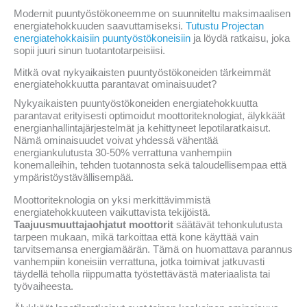
Modernit puuntyöstökoneemme on suunniteltu maksimaalisen
energiatehokkuuden saavuttamiseksi.
Tutustu Projectan
energiatehokkaisiin puuntyöstökoneisiin
ja löydä ratkaisu, joka
sopii juuri sinun tuotantotarpeisiisi.
Mitkä ovat nykyaikaisten puuntyöstökoneiden tärkeimmät
energiatehokkuutta parantavat ominaisuudet?
Nykyaikaisten puuntyöstökoneiden energiatehokkuutta
parantavat erityisesti optimoidut moottoriteknologiat, älykkäät
energianhallintajärjestelmät ja kehittyneet lepotilaratkaisut.
Nämä ominaisuudet voivat yhdessä vähentää
energiankulutusta 30-50% verrattuna vanhempiin
konemalleihin, tehden tuotannosta sekä taloudellisempaa että
ympäristöystävällisempää.
Moottoriteknologia on yksi merkittävimmistä
energiatehokkuuteen vaikuttavista tekijöistä.
Taajuusmuuttajaohjatut moottorit
säätävät tehonkulutusta
tarpeen mukaan, mikä tarkoittaa että kone käyttää vain
tarvitsemansa energiamäärän. Tämä on huomattava parannus
vanhempiin koneisiin verrattuna, jotka toimivat jatkuvasti
täydellä teholla riippumatta työstettävästä materiaalista tai
työvaiheesta.