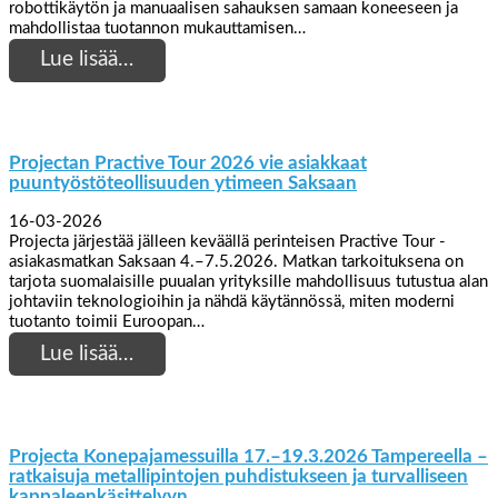
robottikäytön ja manuaalisen sahauksen samaan koneeseen ja
mahdollistaa tuotannon mukauttamisen…
Lue lisää…
Projectan Practive Tour 2026 vie asiakkaat
puuntyöstöteollisuuden ytimeen Saksaan
16-03-2026
Projecta järjestää jälleen keväällä perinteisen Practive Tour -
asiakasmatkan Saksaan 4.–7.5.2026. Matkan tarkoituksena on
tarjota suomalaisille puualan yrityksille mahdollisuus tutustua alan
johtaviin teknologioihin ja nähdä käytännössä, miten moderni
tuotanto toimii Euroopan…
Lue lisää…
Projecta Konepajamessuilla 17.–19.3.2026 Tampereella –
ratkaisuja metallipintojen puhdistukseen ja turvalliseen
kappaleenkäsittelyyn