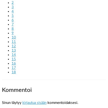
2
3
4
5
6
7
8
9
10
11
12
13
14
15
16
17
18
Kommentoi
Sinun täytyy
kirjautua sisään
kommentoidaksesi.