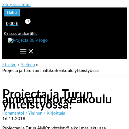
Siirry sisältöön
Haku
0,00
€
Kirjaudu asiakastilille
Etusivu
Yleinen
Projecta ja Turun ammattikorkeakoulu yhteistyössä!
Projecta ja Turun
ammattikorkeakoulu
yhteistyössä!
Kommentoi
/
Yleinen
/ Kirjoittaja
16.11.2018
Projectan ja Turun AMK:n yhteistyö alkoi maaliskuussa