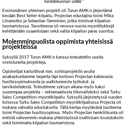
henkilökunnan välillä ”
Ensimmäinen yhteinen projekti oli Turun AMK:n järjestämä
kevään Best Seller-kilpailu. Projectan edustajina toimi Mika
Liinanotko ja Sebastian Tamminen, jotka toimivat kilpailun
tuomaristossa. Tavoitteena oli neuvoa nuoria myyntitykkejä
kehittämään osaamistaan sekä valita kilpailun paras suoritus.
Molemminpuolista oppimista yhteisissä
projekteissa
Syksyllä 2017 Turun AMK:n kanssa toteutettiin useita
onnistuneita projekteja.
Opiskelijat kartoittivat mm. soittoprojektin avulla
asiakaskuntamme tarpeita läpi kertoen Projectan kattavasta
huoltosopimuksesta ja uudistuneesta työkalut- ja
tarvikelehdestä. Toteutimme syksyn aikana myös kaksi
suurempaa projektia – reklamaatiosta liikevaihdoksi sekä Turku
Sales Competition-myyntikilpailu. Syksyllä järjestetyssä vuoden
toisessa Turku Sales Competition-myyntikilpailussa Projecta oli
mukana vahvalla edustuksella. Tällä kertaa myytävänä tuotteena
toimi Projectan huoltosopimus. Myös Projectan henkilökunta oli
entistä vahvemmin mukana yhteistyössä osallistuen koulutuksiin
sekä toimimalla kilpailun tuomaristona.