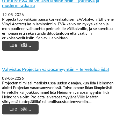
Uutuus: EVA-kalvo lasin laminointiin – joustava ja
moderni ratkaisu
12-05-2026
Projecta tuo valikoimaansa korkealaatuisen EVA-kalvon (Ethylene
Vinyl Acetate) lasin laminointiin. EVA-kalvo on nykyaikainen ja
monipuolinen vaihtoehto perinteisille välikalvoille, ja se soveltuu
erinomaisesti sekä standardituotantoon että vaativiin
erikoissovelluksiin. Sen avulla voidaan…
Lue lisää…
Vahvistus Projectan varaosamyyntiin – Tervetuloa iida!
08-05-2026
Projectan tiimi sai maaliskuussa uuden osaajan, kun Iida Heinonen
aloitti Projectan varaosamyynnissä. Toivotamme Iidan lämpimästi
tervetulleiksi joukkoomme! Iida Heinonen varaosamyyntiin Iida
Heinonen aloitti Projectalla varaosamyyjänä Ville Määtän
siirtyessä tuotepäälliköksi teollisuustuotemyyntiin….
Lue lisää…