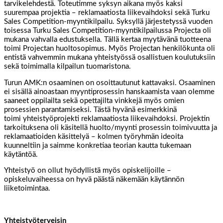
tarvikelehdestä. Toteutimme syksyn aikana myös kaksi
suurempaa projektia – reklamaatiosta liikevaihdoksi sekä Turku
Sales Competition-myyntikilpailu. Syksyllä järjestetyssä vuoden
toisessa Turku Sales Competition-myyntikilpailussa Projecta oli
mukana vahvalla edustuksella. Tällä kertaa myytävänä tuotteena
toimi Projectan huoltosopimus. Myös Projectan henkilökunta oli
entistä vahvemmin mukana yhteistyössä osallistuen koulutuksiin
sekä toimimalla kilpailun tuomaristona.
Turun AMK:n osaaminen on osoittautunut kattavaksi. Osaaminen
ei sisällä ainoastaan myyntiprosessin hanskaamista vaan olemme
saaneet oppilailta sekä opettajilta vinkkejä myös omien
prosessien parantamiseksi. Tästä hyvänä esimerkkinä
toimi yhteistyöprojekti reklamaatiosta liikevaihdoksi. Projektin
tarkoituksena oli käsitellä huolto/myynti prosessin toimivuutta ja
reklamaatioiden käsittelyä – kolmen työryhmän ideoita
kuunneltiin ja saimme konkretiaa teorian kautta tukemaan
käytäntöä.
Yhteistyö on ollut hyödyllistä myös opiskelijoille –
opiskeluvaiheessa on hyvä päästä näkemään käytännön
liiketoimintaa.
Yhteistyöterveisin