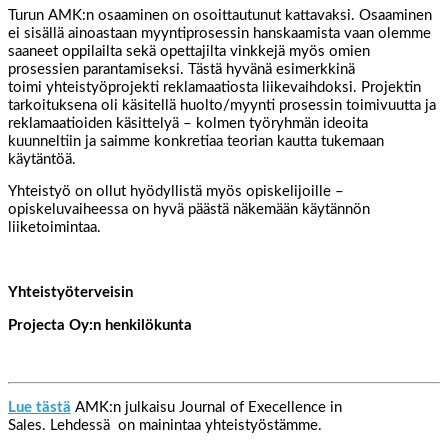
Turun AMK:n osaaminen on osoittautunut kattavaksi. Osaaminen
ei sisällä ainoastaan myyntiprosessin hanskaamista vaan olemme
saaneet oppilailta sekä opettajilta vinkkejä myös omien
prosessien parantamiseksi. Tästä hyvänä esimerkkinä
toimi yhteistyöprojekti reklamaatiosta liikevaihdoksi. Projektin
tarkoituksena oli käsitellä huolto/myynti prosessin toimivuutta ja
reklamaatioiden käsittelyä – kolmen työryhmän ideoita
kuunneltiin ja saimme konkretiaa teorian kautta tukemaan
käytäntöä.
Yhteistyö on ollut hyödyllistä myös opiskelijoille –
opiskeluvaiheessa on hyvä päästä näkemään käytännön
liiketoimintaa.
Yhteistyöterveisin
Projecta Oy:n henkilökunta
Lue tästä
AMK:n julkaisu Journal of Execellence in
Sales. Lehdessä on mainintaa yhteistyöstämme.