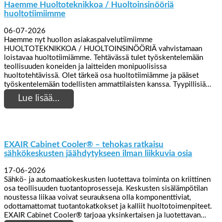
Haemme Huoltoteknikkoa / Huoltoinsinööriä
huoltotiimiimme
06-07-2026
Haemme nyt huollon asiakaspalvelutiimiimme
HUOLTOTEKNIKKOA / HUOLTOINSINÖÖRIÄ vahvistamaan
loistavaa huoltotiimiämme. Tehtävässä tulet työskentelemään
teollisuuden koneiden ja laitteiden monipuolisissa
huoltotehtävissä. Olet tärkeä osa huoltotiimiämme ja pääset
työskentelemään todellisten ammattilaisten kanssa. Tyypillisiä…
Lue lisää…
EXAIR Cabinet Cooler® – tehokas ratkaisu
sähkökeskusten jäähdytykseen ilman liikkuvia osia
17-06-2026
Sähkö- ja automaatiokeskusten luotettava toiminta on kriittinen
osa teollisuuden tuotantoprosesseja. Keskusten sisälämpötilan
noustessa liikaa voivat seurauksena olla komponenttiviat,
odottamattomat tuotantokatkokset ja kalliit huoltotoimenpiteet.
EXAIR Cabinet Cooler® tarjoaa yksinkertaisen ja luotettavan…