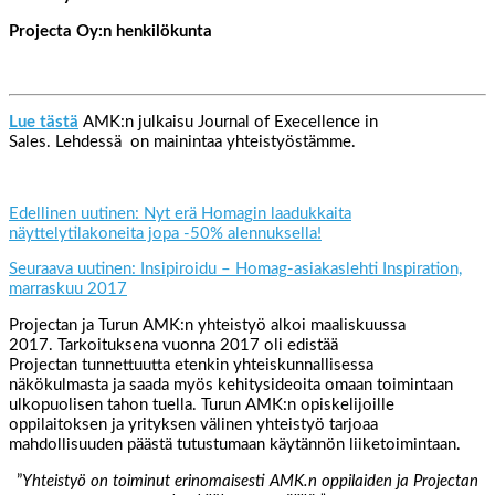
Projecta Oy:n henkilökunta
Lue tästä
AMK:n julkaisu Journal of Execellence in
Sales. Lehdessä on mainintaa yhteistyöstämme.
Edellinen uutinen: Nyt erä Homagin laadukkaita
näyttelytilakoneita jopa -50% alennuksella!
Seuraava uutinen: Insipiroidu – Homag-asiakaslehti Inspiration,
marraskuu 2017
Projectan ja Turun AMK:n yhteistyö alkoi maaliskuussa
2017. Tarkoituksena vuonna 2017 oli edistää
Projectan tunnettuutta etenkin yhteiskunnallisessa
näkökulmasta ja saada myös kehitysideoita omaan toimintaan
ulkopuolisen tahon tuella. Turun AMK:n opiskelijoille
oppilaitoksen ja yrityksen välinen yhteistyö tarjoaa
mahdollisuuden päästä tutustumaan käytännön liiketoimintaan.
”
Yhteistyö on toiminut erinomaisesti AMK.n oppilaiden ja Projectan