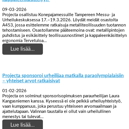
09-03-2026
Projecta osallistuu Konepajamessuille Tampereen Messu- ja
Urheilukeskuksessa 17.–19.3.2026. Löydät meidät osastolta
A453, jossa esittelemme ratkaisuja metalliteollisuuden tuotannon
tehostamiseen. Osastollamme pääteemoina ovat: metallipintojen
puhdistus ja esikäsittely teollisuusnostimet ja kappaleenkäsittelyn
ergonomia Tervetuloa…
Lue lisää…
Projecta sponsoroi urheilijaa matkalla paraolympialaisiin
– yhteiset arvot ratkaisivat
01-02-2026
Projecta on solminut sponsorisopimuksen paraurheilijan Laura
Kangasniemen kanssa. Kyseessä ei ole pelkkä urheiluyhteistyö,
vaan kumppanuus, joka perustuu yhteiseen arvomaailmaan ja
ajattelutapaan. Valinnan taustalla ei ollut vain urheilullinen
menestys tai tulevat…
Lue lisää…