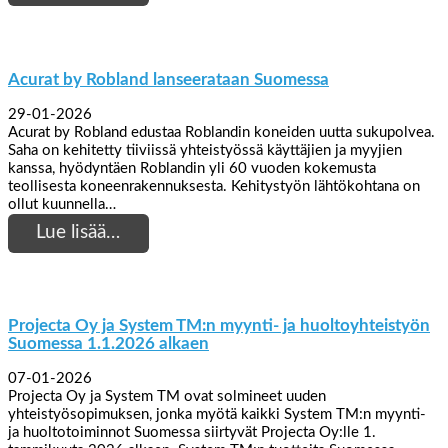
Acurat by Robland lanseerataan Suomessa
29-01-2026
Acurat by Robland edustaa Roblandin koneiden uutta sukupolvea.
Saha on kehitetty tiiviissä yhteistyössä käyttäjien ja myyjien
kanssa, hyödyntäen Roblandin yli 60 vuoden kokemusta
teollisesta koneenrakennuksesta. Kehitystyön lähtökohtana on
ollut kuunnella…
Lue lisää…
Projecta Oy ja System TM:n myynti- ja huoltoyhteistyön
Suomessa 1.1.2026 alkaen
07-01-2026
Projecta Oy ja System TM ovat solmineet uuden
yhteistyösopimuksen, jonka myötä kaikki System TM:n myynti-
ja huoltotoiminnot Suomessa siirtyvät Projecta Oy:lle 1.