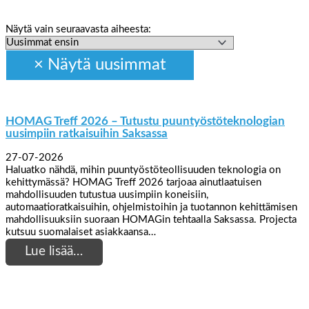
Näytä vain seuraavasta aiheesta:
HOMAG Treff 2026 – Tutustu puuntyöstöteknologian
uusimpiin ratkaisuihin Saksassa
27-07-2026
Haluatko nähdä, mihin puuntyöstöteollisuuden teknologia on
kehittymässä? HOMAG Treff 2026 tarjoaa ainutlaatuisen
mahdollisuuden tutustua uusimpiin koneisiin,
automaatioratkaisuihin, ohjelmistoihin ja tuotannon kehittämisen
mahdollisuuksiin suoraan HOMAGin tehtaalla Saksassa. Projecta
kutsuu suomalaiset asiakkaansa…
Lue lisää…