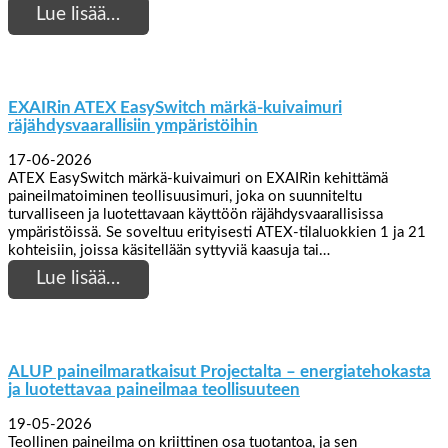
Lue lisää…
EXAIRin ATEX EasySwitch märkä-kuivaimuri
räjähdysvaarallisiin ympäristöihin
17-06-2026
ATEX EasySwitch märkä-kuivaimuri on EXAIRin kehittämä
paineilmatoiminen teollisuusimuri, joka on suunniteltu
turvalliseen ja luotettavaan käyttöön räjähdysvaarallisissa
ympäristöissä. Se soveltuu erityisesti ATEX-tilaluokkien 1 ja 21
kohteisiin, joissa käsitellään syttyviä kaasuja tai…
Lue lisää…
ALUP paineilmaratkaisut Projectalta – energiatehokasta
ja luotettavaa paineilmaa teollisuuteen
19-05-2026
Teollinen paineilma on kriittinen osa tuotantoa, ja sen