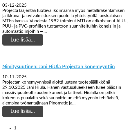
03-12-2025
Projecta laajentaa tuotevalikoimaansa myös metallirakentamisen
ja ikkuna- ja ovivalmistuksen puolella yhteistyöllä ranskalaisen
MTI:n kanssa. Vuodesta 1992 toiminut MTI on erikoistunut ALU-,
PUU- ja PVC-profiilien tuotantoon suunniteltuihin koneisiin ja
automaatiolinjoihin —…
Lue lisää…
Nimitysuutinen: Jani HiUla Projectan konemyyntiin
10-11-2025
Projectan konemyynnissä aloitti uutena tuotepäällikkönä
29.10.2025 Jani Hiula. Hänen vastuualueekseen tulee pääosin
massiivipuuteollisuuden koneet ja laitteet. Hiulalla on pitkä
kokemus puualalta sekä suunnittelun että myynnin tehtävistä,
aiempina työnantajinaan Pinomatic ja…
Lue lisää…
1