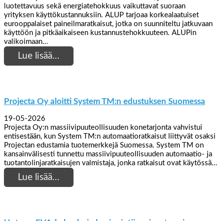
luotettavuus sekä energiatehokkuus vaikuttavat suoraan
yrityksen käyttökustannuksiin. ALUP tarjoaa korkealaatuiset
eurooppalaiset paineilmaratkaisut, jotka on suunniteltu jatkuvaan
käyttöön ja pitkäaikaiseen kustannustehokkuuteen. ALUPin
valikoimaan…
Lue lisää…
Projecta Oy aloitti System TM:n edustuksen Suomessa
19-05-2026
Projecta Oy:n massiivipuuteollisuuden konetarjonta vahvistui
entisestään, kun System TM:n automaatioratkaisut liittyvät osaksi
Projectan edustamia tuotemerkkejä Suomessa. System TM on
kansainvälisesti tunnettu massiivipuuteollisuuden automaatio- ja
tuotantolinjaratkaisujen valmistaja, jonka ratkaisut ovat käytössä…
Lue lisää…