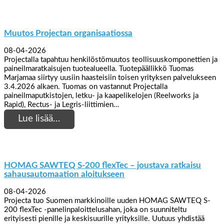
Muutos Projectan organisaatiossa
08-04-2026
Projectalla tapahtuu henkilöstömuutos teollisuuskomponettien ja
paineilmaratkaisujen tuotealueella. Tuotepäällikkö Tuomas
Marjamaa siirtyy uusiin haasteisiin toisen yrityksen palvelukseen
3.4.2026 alkaen. Tuomas on vastannut Projectalla
paineilmaputkistojen, letku- ja kaapelikelojen (Reelworks ja
Rapid), Rectus- ja Legris-liittimien…
Lue lisää…
HOMAG SAWTEQ S-200 flexTec – joustava ratkaisu
sahausautomaation aloitukseen
08-04-2026
Projecta tuo Suomen markkinoille uuden HOMAG SAWTEQ S-
200 flexTec -panelinpaloittelusahan, joka on suunniteltu
erityisesti pienille ja keskisuurille yrityksille. Uutuus yhdistää