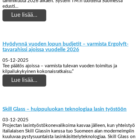
tammikuuta 2026 alkaen. System TM:n tuotteita Suomessa
edusti…
Lue lisää…
Hyödynnä vuoden lopun budjetit – varmista Ergolyft-
tavarahissi ajoissa vuodelle 2026
05-12-2025
Tee päätös ajoissa – varmista tulevan vuoden toimitus ja
kilpailukykyinen kokonaisratkaisu.”
Lue lisää…
Skill Glass – huippuluokan teknologiaa lasin työstöön
03-12-2025
Projectan lasintyöstökonevalikoima kasvaa jälleen, kun yhteistyö
italialaisen Skill Glassin kanssa tuo Suomeen alan moderneimpiin
kuuluvaa pystysuuntaista lasinkäsittelyteknologiaa. Skill Glass on