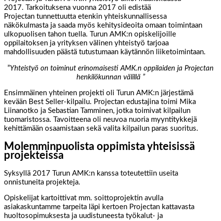
2017. Tarkoituksena vuonna 2017 oli edistää
Projectan tunnettuutta etenkin yhteiskunnallisessa
näkökulmasta ja saada myös kehitysideoita omaan toimintaan
ulkopuolisen tahon tuella. Turun AMK:n opiskelijoille
oppilaitoksen ja yrityksen välinen yhteistyö tarjoaa
mahdollisuuden päästä tutustumaan käytännön liiketoimintaan.
”
Yhteistyö on toiminut erinomaisesti AMK.n oppilaiden ja Projectan
henkilökunnan välillä ”
Ensimmäinen yhteinen projekti oli Turun AMK:n järjestämä
kevään Best Seller-kilpailu. Projectan edustajina toimi Mika
Liinanotko ja Sebastian Tamminen, jotka toimivat kilpailun
tuomaristossa. Tavoitteena oli neuvoa nuoria myyntitykkejä
kehittämään osaamistaan sekä valita kilpailun paras suoritus.
Molemminpuolista oppimista yhteisissä
projekteissa
Syksyllä 2017 Turun AMK:n kanssa toteutettiin useita
onnistuneita projekteja.
Opiskelijat kartoittivat mm. soittoprojektin avulla
asiakaskuntamme tarpeita läpi kertoen Projectan kattavasta
huoltosopimuksesta ja uudistuneesta työkalut- ja