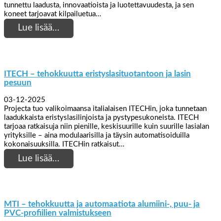
tunnettu laadusta, innovaatioista ja luotettavuudesta, ja sen
koneet tarjoavat kilpailuetua…
Lue lisää…
ITECH – tehokkuutta eristyslasituotantoon ja lasin
pesuun
03-12-2025
Projecta tuo valikoimaansa italialaisen ITECHin, joka tunnetaan
laadukkaista eristyslasilinjoista ja pystypesukoneista. ITECH
tarjoaa ratkaisuja niin pienille, keskisuurille kuin suurille lasialan
yrityksille – aina modulaarisilla ja täysin automatisoiduilla
kokonaisuuksilla. ITECHin ratkaisut…
Lue lisää…
MTI – tehokkuutta ja automaatiota alumiini-, puu- ja
PVC-profiilien valmistukseen