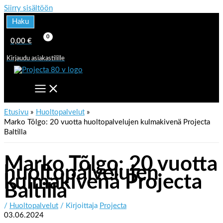
Siirry sisältöön
Haku
0,00
€
Kirjaudu asiakastilille
Etusivu
Huoltopalvelut
Marko Tõlgo: 20 vuotta huoltopalvelujen kulmakivenä Projecta
Baltilla
Marko Tõlgo: 20 vuotta
huoltopalvelujen
kulmakivenä Projecta
Baltilla
/
Huoltopalvelut
/ Kirjoittaja
Projecta
03.06.2024