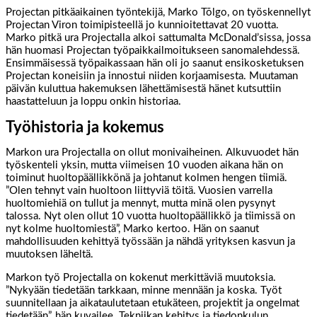
Projectan pitkäaikainen työntekijä, Marko Tõlgo, on työskennellyt
Projectan Viron toimipisteellä jo kunnioitettavat 20 vuotta.
Marko pitkä ura Projectalla alkoi sattumalta McDonald’sissa, jossa
hän huomasi Projectan työpaikkailmoitukseen sanomalehdessä.
Ensimmäisessä työpaikassaan hän oli jo saanut ensikosketuksen
Projectan koneisiin ja innostui niiden korjaamisesta. Muutaman
päivän kuluttua hakemuksen lähettämisestä hänet kutsuttiin
haastatteluun ja loppu onkin historiaa.
Työhistoria ja kokemus
Markon ura Projectalla on ollut monivaiheinen. Alkuvuodet hän
työskenteli yksin, mutta viimeisen 10 vuoden aikana hän on
toiminut huoltopäällikkönä ja johtanut kolmen hengen tiimiä.
”Olen tehnyt vain huoltoon liittyviä töitä. Vuosien varrella
huoltomiehiä on tullut ja mennyt, mutta minä olen pysynyt
talossa. Nyt olen ollut 10 vuotta huoltopäällikkö ja tiimissä on
nyt kolme huoltomiestä”, Marko kertoo. Hän on saanut
mahdollisuuden kehittyä työssään ja nähdä yrityksen kasvun ja
muutoksen läheltä.
Markon työ Projectalla on kokenut merkittäviä muutoksia.
”Nykyään tiedetään tarkkaan, minne mennään ja koska. Työt
suunnitellaan ja aikataulutetaan etukäteen, projektit ja ongelmat
tiedetään”, hän kuvailee. Tekniikan kehitys ja tiedonkulun