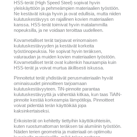
HSS-terät (High Speed Steel) sopivat hyvin
yleiskäyttöön ja pehmeämpien materiaalien työstöön.
Ne kestävät iskuja hyvin ja ovat edullisia, mutta niiden
kulutuskestävyys on rajallinen kovien materiaalien
kanssa. HSS-terät toimivat hyvin matalammilla
nopeuksilla, ja ne voidaan teroittaa uudelleen.
Kovametalliset terät tarjoavat erinomaisen
kulutuskestävyyden ja kestävät korkeita
työstönopeuksia. Ne sopivat hyvin teräksen,
valuraudan ja muiden kovien materiaalien työstöön.
Kovametalliset terät ovat kuitenkin hauraampia kuin
HSS-terät ja voivat murtua äkillisesti iskussa.
Pinnoitetut terät yhdistävät perusmateriaalin hyvät
ominaisuudet pinnoitteen tarjoamaan
kulutuskestävyyteen. TiN-pinnoite parantaa
kulutuskestävyyttä ja vähentää kitkaa, kun taas TiAlN-
pinnoite kestää korkeampia lämpötiloja. Pinnoitteet
voivat pidentää terän käyttöikää jopa
kaksinkertaiseksi.
Erikoisterät on kehitetty tiettyihin käyttökohteisiin,
kuten ruostumattoman teräksen tai alumiinin työstöön.
Näiden terien geometria ja materiaali on optimoitu