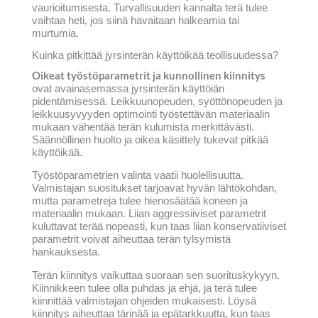
vaurioitumisesta. Turvallisuuden kannalta terä tulee
vaihtaa heti, jos siinä havaitaan halkeamia tai
murtumia.
Kuinka pitkittää jyrsinterän käyttöikää teollisuudessa?
Oikeat työstöparametrit ja kunnollinen kiinnitys
ovat avainasemassa jyrsinterän käyttöiän
pidentämisessä. Leikkuunopeuden, syöttönopeuden ja
leikkuusyvyyden optimointi työstettävän materiaalin
mukaan vähentää terän kulumista merkittävästi.
Säännöllinen huolto ja oikea käsittely tukevat pitkää
käyttöikää.
Työstöparametrien valinta vaatii huolellisuutta.
Valmistajan suositukset tarjoavat hyvän lähtökohdan,
mutta parametreja tulee hienosäätää koneen ja
materiaalin mukaan. Liian aggressiiviset parametrit
kuluttavat terää nopeasti, kun taas liian konservatiiviset
parametrit voivat aiheuttaa terän tylsymistä
hankauksesta.
Terän kiinnitys vaikuttaa suoraan sen suorituskykyyn.
Kiinnikkeen tulee olla puhdas ja ehjä, ja terä tulee
kiinnittää valmistajan ohjeiden mukaisesti. Löysä
kiinnitys aiheuttaa tärinää ja epätarkkuutta, kun taas