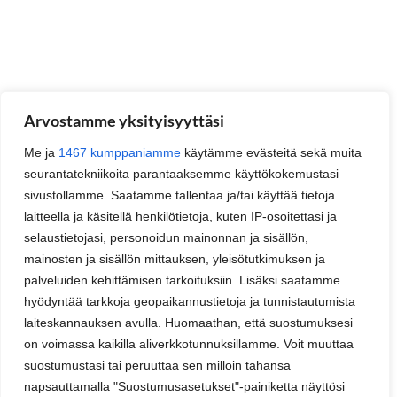
Arvostamme yksityisyyttäsi
Me ja
1467 kumppaniamme
käytämme evästeitä sekä muita
seurantatekniikoita parantaaksemme käyttökokemustasi
sivustollamme. Saatamme tallentaa ja/tai käyttää tietoja
laitteella ja käsitellä henkilötietoja, kuten IP-osoitettasi ja
selaustietojasi, personoidun mainonnan ja sisällön,
mainosten ja sisällön mittauksen, yleisötutkimuksen ja
palveluiden kehittämisen tarkoituksiin. Lisäksi saatamme
hyödyntää tarkkoja geopaikannustietoja ja tunnistautumista
laiteskannauksen avulla. Huomaathan, että suostumuksesi
on voimassa kaikilla aliverkkotunnuksillamme. Voit muuttaa
suostumustasi tai peruuttaa sen milloin tahansa
napsauttamalla "Suostumusasetukset"-painiketta näyttösi