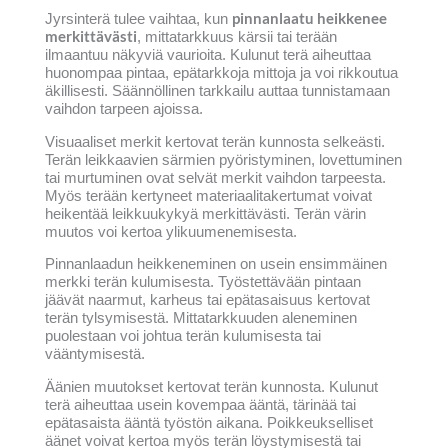
pinnanlaatu heikkenee
Jyrsinterä tulee vaihtaa, kun
merkittävästi
, mittatarkkuus kärsii tai terään
ilmaantuu näkyviä vaurioita. Kulunut terä aiheuttaa
huonompaa pintaa, epätarkkoja mittoja ja voi rikkoutua
äkillisesti. Säännöllinen tarkkailu auttaa tunnistamaan
vaihdon tarpeen ajoissa.
Visuaaliset merkit kertovat terän kunnosta selkeästi.
Terän leikkaavien särmien pyöristyminen, lovettuminen
tai murtuminen ovat selvät merkit vaihdon tarpeesta.
Myös terään kertyneet materiaalitakertumat voivat
heikentää leikkuukykyä merkittävästi. Terän värin
muutos voi kertoa ylikuumenemisesta.
Pinnanlaadun heikkeneminen on usein ensimmäinen
merkki terän kulumisesta. Työstettävään pintaan
jäävät naarmut, karheus tai epätasaisuus kertovat
terän tylsymisestä. Mittatarkkuuden aleneminen
puolestaan voi johtua terän kulumisesta tai
vääntymisestä.
Äänien muutokset kertovat terän kunnosta. Kulunut
terä aiheuttaa usein kovempaa ääntä, tärinää tai
epätasaista ääntä työstön aikana. Poikkeukselliset
äänet voivat kertoa myös terän löystymisestä tai