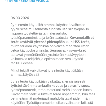
/
Yleinen
/ Kirjoittaja
Projecta
06.03.2026
Jyrsinterän käyttöikä ammattikäytössä vaihtelee
tyypillisesti muutamasta tunnista useisiin työpäiviin
riippuen työstettävästä materiaalista,
Kovametalliset
työstöparametreista ja terän laadusta.
terät kestävät yleensä pidempään kuin HSS-terät
,
mutta tarkkaa käyttöikää on vaikea määrittää ilman
tietoa käyttöolosuhteista. Seuraavat kysymykset
auttavat ymmärtämään jyrsinterän kestävyyteen
vaikuttavia tekijöitä ja optimoimaan sen käyttöä
teollisuudessa.
Mitkä tekijät vaikuttavat jyrsinterän käyttöikään
ammattikäytössä?
Jyrsinterän käyttöikään vaikuttavat ensisijaisesti
työstettävän materiaalin kovuus ja abrasiivisuus
,
työstöparametrit, terän materiaali sekä koneen kunto.
Kovat materiaalit kuluttavat terää nopeammin, kun taas
pehmeämmät materiaalit mahdollistavat pidemmän
käyttöiän. Työstöparametrien oikea valinta on kriittistä