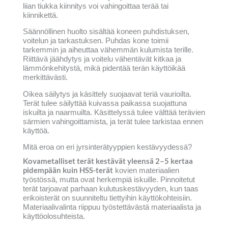
liian tiukka kiinnitys voi vahingoittaa terää tai
kiinnikettä.
Säännöllinen huolto sisältää koneen puhdistuksen,
voitelun ja tarkastuksen. Puhdas kone toimii
tarkemmin ja aiheuttaa vähemmän kulumista terille.
Riittävä jäähdytys ja voitelu vähentävät kitkaa ja
lämmönkehitystä, mikä pidentää terän käyttöikää
merkittävästi.
Oikea säilytys ja käsittely suojaavat teriä vaurioilta.
Terät tulee säilyttää kuivassa paikassa suojattuna
iskuilta ja naarmuilta. Käsittelyssä tulee välttää terävien
särmien vahingoittamista, ja terät tulee tarkistaa ennen
käyttöä.
Mitä eroa on eri jyrsinterätyyppien kestävyydessä?
Kovametalliset terät kestävät yleensä 2–5 kertaa
pidempään kuin HSS-terät
kovien materiaalien
työstössä, mutta ovat herkempiä iskuille. Pinnoitetut
terät tarjoavat parhaan kulutuskestävyyden, kun taas
erikoisterät on suunniteltu tiettyihin käyttökohteisiin.
Materiaalivalinta riippuu työstettävästä materiaalista ja
käyttöolosuhteista.