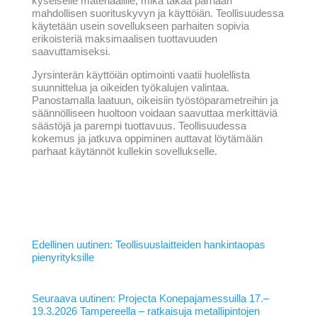
kyseiselle materiaalille, mikä takaa parhaan
mahdollisen suorituskyvyn ja käyttöiän. Teollisuudessa
käytetään usein sovellukseen parhaiten sopivia
erikoisteriä maksimaalisen tuottavuuden
saavuttamiseksi.
Jyrsinterän käyttöiän optimointi vaatii huolellista
suunnittelua ja oikeiden työkalujen valintaa.
Panostamalla laatuun, oikeisiin työstöparametreihin ja
säännölliseen huoltoon voidaan saavuttaa merkittäviä
säästöjä ja parempi tuottavuus. Teollisuudessa
kokemus ja jatkuva oppiminen auttavat löytämään
parhaat käytännöt kullekin sovellukselle.
Edellinen uutinen: Teollisuuslaitteiden hankintaopas
pienyrityksille
Seuraava uutinen: Projecta Konepajamessuilla 17.–
19.3.2026 Tampereella – ratkaisuja metallipintojen