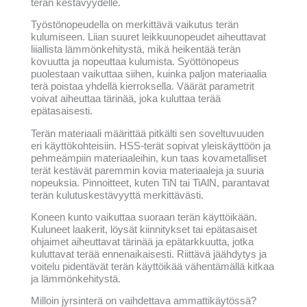
terän kestävyydelle.
Työstönopeudella on merkittävä vaikutus terän
kulumiseen. Liian suuret leikkuunopeudet aiheuttavat
liiallista lämmönkehitystä, mikä heikentää terän
kovuutta ja nopeuttaa kulumista. Syöttönopeus
puolestaan vaikuttaa siihen, kuinka paljon materiaalia
terä poistaa yhdellä kierroksella. Väärät parametrit
voivat aiheuttaa tärinää, joka kuluttaa terää
epätasaisesti.
Terän materiaali määrittää pitkälti sen soveltuvuuden
eri käyttökohteisiin. HSS-terät sopivat yleiskäyttöön ja
pehmeämpiin materiaaleihin, kun taas kovametalliset
terät kestävät paremmin kovia materiaaleja ja suuria
nopeuksia. Pinnoitteet, kuten TiN tai TiAlN, parantavat
terän kulutuskestävyyttä merkittävästi.
Koneen kunto vaikuttaa suoraan terän käyttöikään.
Kuluneet laakerit, löysät kiinnitykset tai epätasaiset
ohjaimet aiheuttavat tärinää ja epätarkkuutta, jotka
kuluttavat terää ennenaikaisesti. Riittävä jäähdytys ja
voitelu pidentävät terän käyttöikää vähentämällä kitkaa
ja lämmönkehitystä.
Milloin jyrsinterä on vaihdettava ammattikäytössä?