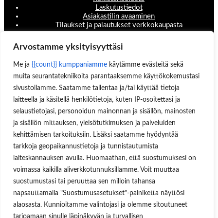
Laskutustiedot
Asiakastilin avaaminen
Tilaukset ja palautukset verkkokaupasta
Valikko
Arvostamme yksityisyyttäsi
Koneet ja laitteet
Me ja
{{count}} kumppaniamme
käytämme evästeitä sekä
Teollisuustuotteet
Hinnastot & esitteet
muita seurantatekniikoita parantaaksemme käyttökokemustasi
Huoltopalvelut
sivustollamme. Saatamme tallentaa ja/tai käyttää tietoja
Uutisblogi
laitteella ja käsitellä henkilötietoja, kuten IP-osoitettasi ja
Hae sivuilta
selaustietojasi, personoidun mainonnan ja sisällön, mainosten
Aukioloajat
ja sisällön mittauksen, yleisötutkimuksen ja palveluiden
kehittämisen tarkoituksiin. Lisäksi saatamme hyödyntää
Ma-Pe 8:00-16.00
tarkkoja geopaikannustietoja ja tunnistautumista
OSOITE
laiteskannauksen avulla. Huomaathan, että suostumuksesi on
voimassa kaikilla aliverkkotunnuksillamme. Voit muuttaa
Lukkosepänkatu 14, 20320 Turku
suostumustasi tai peruuttaa sen milloin tahansa
napsauttamalla "Suostumusasetukset"-painiketta näyttösi
alaosasta. Kunnioitamme valintojasi ja olemme sitoutuneet
tarjoamaan sinulle läpinäkyvän ja turvallisen