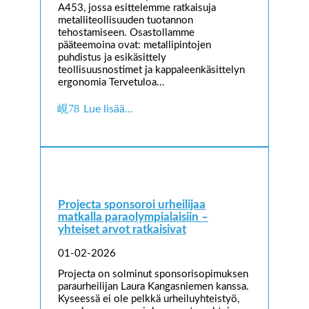
A453, jossa esittelemme ratkaisuja
metalliteollisuuden tuotannon
tehostamiseen. Osastollamme
pääteemoina ovat: metallipintojen
puhdistus ja esikäsittely
teollisuusnostimet ja kappaleenkäsittelyn
ergonomia Tervetuloa…
Lue lisää…
Projecta sponsoroi urheilijaa
matkalla paraolympialaisiin –
yhteiset arvot ratkaisivat
01-02-2026
Projecta on solminut sponsorisopimuksen
paraurheilijan Laura Kangasniemen kanssa.
Kyseessä ei ole pelkkä urheiluyhteistyö,