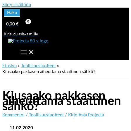
Siirry sisältöön
Haku
0,00
€
Kirjaudu asiakastilille
Etusivu
Teollisuustuotteet
Kiusaako pakkasen aiheuttama staattinen sähkö?
Kiusaako pakkasen
aiheuttama staattinen
sähkö?
Kommentoi
/
Teollisuustuotteet
/ Kirjoittaja
Projecta
11.02.2020