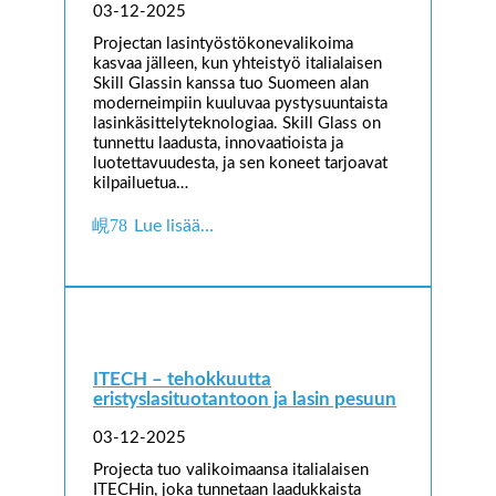
03-12-2025
Projectan lasintyöstökonevalikoima
kasvaa jälleen, kun yhteistyö italialaisen
Skill Glassin kanssa tuo Suomeen alan
moderneimpiin kuuluvaa pystysuuntaista
lasinkäsittelyteknologiaa. Skill Glass on
tunnettu laadusta, innovaatioista ja
luotettavuudesta, ja sen koneet tarjoavat
kilpailuetua…
Lue lisää…
ITECH – tehokkuutta
eristyslasituotantoon ja lasin pesuun
03-12-2025
Projecta tuo valikoimaansa italialaisen
ITECHin, joka tunnetaan laadukkaista