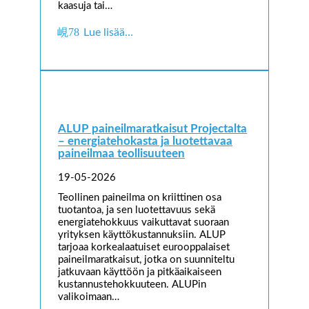
kaasuja tai…
Lue lisää…
ALUP paineilmaratkaisut Projectalta
– energiatehokasta ja luotettavaa
paineilmaa teollisuuteen
19-05-2026
Teollinen paineilma on kriittinen osa
tuotantoa, ja sen luotettavuus sekä
energiatehokkuus vaikuttavat suoraan
yrityksen käyttökustannuksiin. ALUP
tarjoaa korkealaatuiset eurooppalaiset
paineilmaratkaisut, jotka on suunniteltu
jatkuvaan käyttöön ja pitkäaikaiseen
kustannustehokkuuteen. ALUPin
valikoimaan…