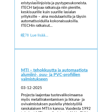
eristyslasilinjoista ja pystypesukoneista.
ITECH tarjoaa ratkaisuja niin pienille,
keskisuurille kuin suurille lasialan
yrityksille – aina modulaarisilla ja täysin
automatisoiduilla kokonaisuuksilla.
ITECHin ratkaisut…
Lue lisää…
MTI – tehokkuutta ja automaatiota
alumiini-, puu- ja PVC-profiilien
valmistukseen
03-12-2025
Projecta laajentaa tuotevalikoimaansa
myös metallirakentamisen ja ikkuna- ja
ovivalmistuksen puolella yhteistyöllä
ranskalaisen MTI:n kanssa. Vuodesta 1992