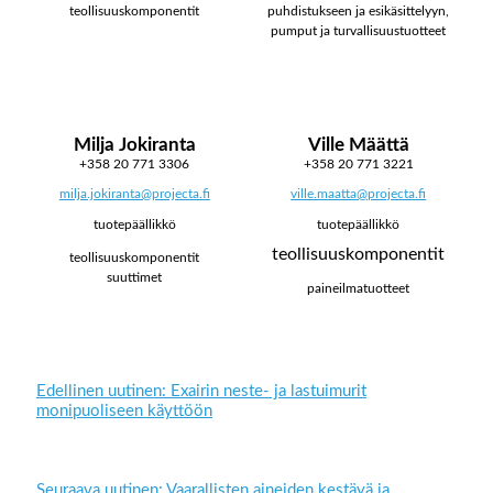
teollisuuskomponentit
puhdistukseen ja esikäsittelyyn,
pumput ja turvallisuustuotteet
Milja Jokiranta
Ville Määttä
+358 20 771 3306
+358 20 771 3221
milja.jokiranta@projecta.fi
ville.maatta@projecta.fi
tuotepäällikkö
tuotepäällikkö
teollisuuskomponentit
teollisuuskomponentit
suuttimet
paineilmatuotteet
Edellinen uutinen: Exairin neste- ja lastuimurit
monipuoliseen käyttöön
Seuraava uutinen: Vaarallisten aineiden kestävä ja