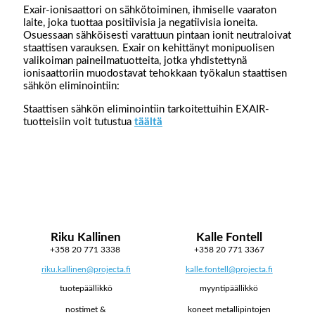
Exair-ionisaattori on sähkötoiminen, ihmiselle vaaraton
laite, joka tuottaa positiivisia ja negatiivisia ioneita.
Osuessaan sähköisesti varattuun pintaan ionit neutraloivat
staattisen varauksen. Exair on kehittänyt monipuolisen
valikoiman paineilmatuotteita, jotka yhdistettynä
ionisaattoriin muodostavat tehokkaan työkalun staattisen
sähkön eliminointiin:
Staattisen sähkön eliminointiin tarkoitettuihin EXAIR-
tuotteisiin voit tutustua
täältä
Riku Kallinen
Kalle Fontell
+358 20 771 3338
+358 20 771 3367
riku.kallinen@projecta.fi
kalle.fontell@projecta.fi
tuotepäällikkö
myyntipäällikkö
nostimet &
koneet metallipintojen