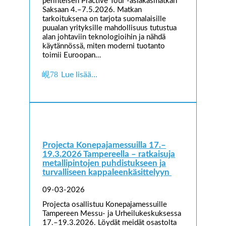
perinteisen Practive Tour -asiakasmatkan
Saksaan 4.–7.5.2026. Matkan
tarkoituksena on tarjota suomalaisille
puualan yrityksille mahdollisuus tutustua
alan johtaviin teknologioihin ja nähdä
käytännössä, miten moderni tuotanto
toimii Euroopan…
Lue lisää…
Projecta Konepajamessuilla 17.–
19.3.2026 Tampereella – ratkaisuja
metallipintojen puhdistukseen ja
turvalliseen kappaleenkäsittelyyn
09-03-2026
Projecta osallistuu Konepajamessuille
Tampereen Messu- ja Urheilukeskuksessa
17.–19.3.2026. Löydät meidät osastolta