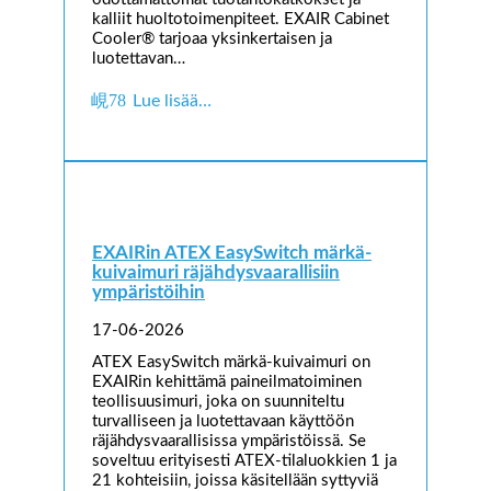
kalliit huoltotoimenpiteet. EXAIR Cabinet
Cooler® tarjoaa yksinkertaisen ja
luotettavan…
Lue lisää…
EXAIRin ATEX EasySwitch märkä-
kuivaimuri räjähdysvaarallisiin
ympäristöihin
17-06-2026
ATEX EasySwitch märkä-kuivaimuri on
EXAIRin kehittämä paineilmatoiminen
teollisuusimuri, joka on suunniteltu
turvalliseen ja luotettavaan käyttöön
räjähdysvaarallisissa ympäristöissä. Se
soveltuu erityisesti ATEX-tilaluokkien 1 ja
21 kohteisiin, joissa käsitellään syttyviä