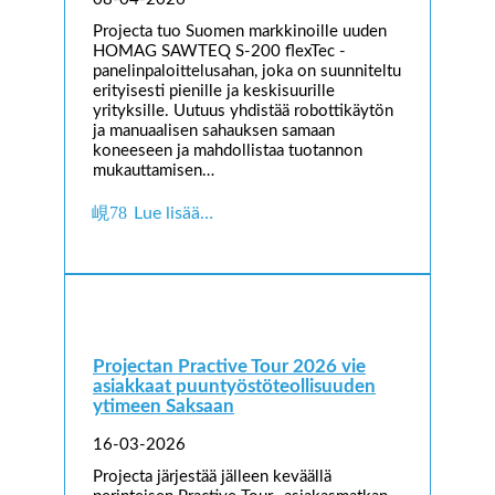
Projecta tuo Suomen markkinoille uuden
HOMAG SAWTEQ S-200 flexTec -
panelinpaloittelusahan, joka on suunniteltu
erityisesti pienille ja keskisuurille
yrityksille. Uutuus yhdistää robottikäytön
ja manuaalisen sahauksen samaan
koneeseen ja mahdollistaa tuotannon
mukauttamisen…
Lue lisää…
Projectan Practive Tour 2026 vie
asiakkaat puuntyöstöteollisuuden
ytimeen Saksaan
16-03-2026
Projecta järjestää jälleen keväällä