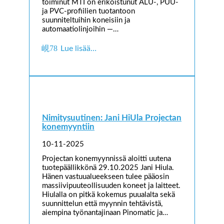
toiminut MTI on erikoistunut ALU-, PUU-
ja PVC-profiilien tuotantoon
suunniteltuihin koneisiin ja
automaatiolinjoihin —…
Lue lisää…
Nimitysuutinen: Jani HiUla Projectan
konemyyntiin
10-11-2025
Projectan konemyynnissä aloitti uutena
tuotepäällikkönä 29.10.2025 Jani Hiula.
Hänen vastuualueekseen tulee pääosin
massiivipuuteollisuuden koneet ja laitteet.
Hiulalla on pitkä kokemus puualalta sekä
suunnittelun että myynnin tehtävistä,
aiempina työnantajinaan Pinomatic ja…