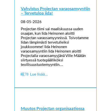
Vahvistus Projectan varaosamyyntiin
– Tervetuloa iida!
08-05-2026
Projectan tiimi sai maaliskuussa uuden
osaajan, kun Iida Heinonen aloitti
Projectan varaosamyynnissä. Toivotamme
Iidan lämpimästi tervetulleiksi
joukkoomme! Iida Heinonen
varaosamyyntiin Iida Heinonen aloitti
Projectalla varaosamyyjänä Ville Määtän
siirtyessä tuotepäälliköksi
teollisuustuotemyyntiin….
Lue lisää…
Muutos Projectan organisaatiossa