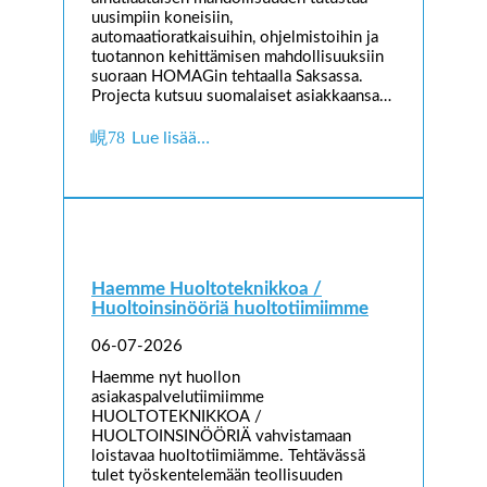
uusimpiin koneisiin,
automaatioratkaisuihin, ohjelmistoihin ja
tuotannon kehittämisen mahdollisuuksiin
suoraan HOMAGin tehtaalla Saksassa.
Projecta kutsuu suomalaiset asiakkaansa…
Lue lisää…
Haemme Huoltoteknikkoa /
Huoltoinsinööriä huoltotiimiimme
06-07-2026
Haemme nyt huollon
asiakaspalvelutiimiimme
HUOLTOTEKNIKKOA /
HUOLTOINSINÖÖRIÄ vahvistamaan
loistavaa huoltotiimiämme. Tehtävässä
tulet työskentelemään teollisuuden