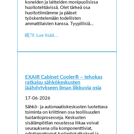
koneiden ja laitteiden monipuolisissa
huoltotehtävissä. Olet tärkeä osa
huoltotiimiämme ja pääset
työskentelemään todellisten
ammattilaisten kanssa. Tyypillisiä…
Lue lisää…
EXAIR Cabinet Cooler® – tehokas
ratkaisu sähkökeskusten
jäähdytykseen ilman liikkuvia osia
17-06-2026
Sähkö- ja automaatiokeskusten luotettava
toiminta on kriittinen osa teollisuuden
tuotantoprosesseja. Keskusten
sisälämpötilan noustessa liikaa voivat
seurauksena olla komponenttiviat,
odottamattomat tuotantokatkokset ja