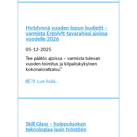
Hyödynnä vuoden lopun budjetit –
varmista Ergolyft-tavarahissi ajoissa
vuodelle 2026
05-12-2025
Tee päätös ajoissa – varmista tulevan
vuoden toimitus ja kilpailukykyinen
kokonaisratkaisu.”
Lue lisää…
Skill Glass – huippuluokan
teknologiaa lasin työstöön