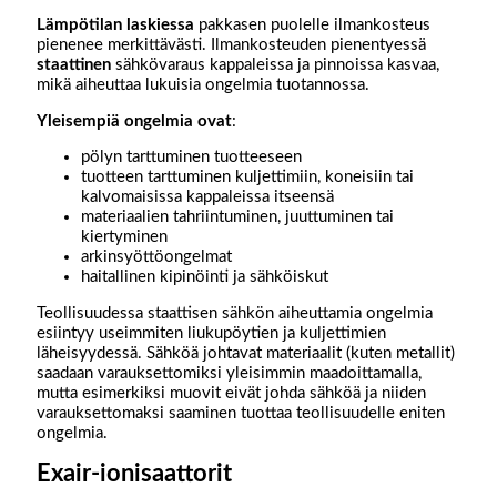
Lämpötilan laskiessa
pakkasen puolelle ilmankosteus
pienenee merkittävästi. Ilmankosteuden pienentyessä
staattinen
sähkövaraus kappaleissa ja pinnoissa kasvaa,
mikä aiheuttaa lukuisia ongelmia tuotannossa.
Yleisempiä ongelmia ovat
:
pölyn tarttuminen tuotteeseen
tuotteen tarttuminen kuljettimiin, koneisiin tai
kalvomaisissa kappaleissa itseensä
materiaalien tahriintuminen, juuttuminen tai
kiertyminen
arkinsyöttöongelmat
haitallinen kipinöinti ja sähköiskut
Teollisuudessa staattisen sähkön aiheuttamia ongelmia
esiintyy useimmiten liukupöytien ja kuljettimien
läheisyydessä. Sähköä johtavat materiaalit (kuten metallit)
saadaan varauksettomiksi yleisimmin maadoittamalla,
mutta esimerkiksi muovit eivät johda sähköä ja niiden
varauksettomaksi saaminen tuottaa teollisuudelle eniten
ongelmia.
Exair-ionisaattorit