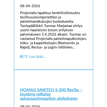
08-04-2026
Projectalla tapahtuu henkilöstömuutos
teollisuuskomponettien ja
paineilmaratkaisujen tuotealueella.
Tuotepäällikkö Tuomas Marjamaa siirtyy
uusiin haasteisiin toisen yrityksen
palvelukseen 3.4.2026 alkaen. Tuomas on
vastannut Projectalla paineilmaputkistojen,
letku- ja kaapelikelojen (Reelworks ja
Rapid), Rectus- ja Legris-liittimien…
Lue lisää…
HOMAG SAWTEQ S-200 flexTec –
joustava ratkaisu
sahausautomaation aloitukseen
08-04-2026