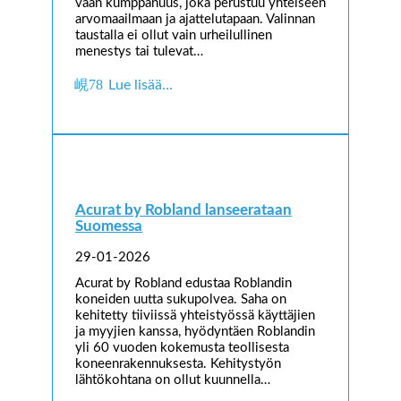
vaan kumppanuus, joka perustuu yhteiseen
arvomaailmaan ja ajattelutapaan. Valinnan
taustalla ei ollut vain urheilullinen
menestys tai tulevat…
Lue lisää…
Acurat by Robland lanseerataan
Suomessa
29-01-2026
Acurat by Robland edustaa Roblandin
koneiden uutta sukupolvea. Saha on
kehitetty tiiviissä yhteistyössä käyttäjien
ja myyjien kanssa, hyödyntäen Roblandin
yli 60 vuoden kokemusta teollisesta
koneenrakennuksesta. Kehitystyön
lähtökohtana on ollut kuunnella…