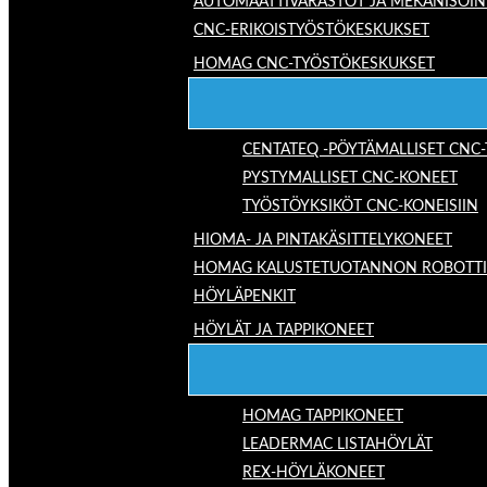
AUTOMAATTIVARASTOT JA MEKANISOIN
CNC-ERIKOISTYÖSTÖKESKUKSET
HOMAG CNC-TYÖSTÖKESKUKSET
CENTATEQ -PÖYTÄMALLISET CNC
PYSTYMALLISET CNC-KONEET
TYÖSTÖYKSIKÖT CNC-KONEISIIN
HIOMA- JA PINTAKÄSITTELYKONEET
HOMAG KALUSTETUOTANNON ROBOTTIRA
HÖYLÄPENKIT
HÖYLÄT JA TAPPIKONEET
HOMAG TAPPIKONEET
LEADERMAC LISTAHÖYLÄT
REX-HÖYLÄKONEET