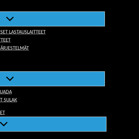
ISET LASTAUSLAITTEET
TTEET
JÄRJESTELMÄT
TUADA
T SULAK
EET