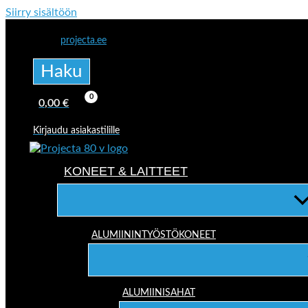
Siirry sisältöön
projecta.ee
Haku
0,00
€
Kirjaudu asiakastilille
KONEET & LAITTEET
ALUMIININTYÖSTÖKONEET
ALUMIINISAHAT