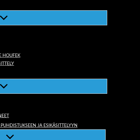
E HOUFEK
ITTELY
NEET
 PUHDISTUKSEEN JA ESIKÄSITTELYYN