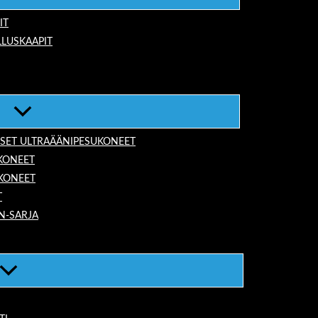
IT
LUSKAAPIT
ISET ULTRAÄÄNIPESUKONEET
KONEET
UKONEET
T
N-SARJA