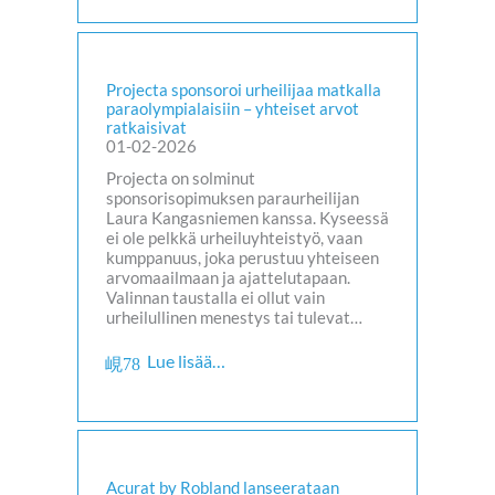
Projecta sponsoroi urheilijaa matkalla
paraolympialaisiin – yhteiset arvot
ratkaisivat
01-02-2026
Projecta on solminut
sponsorisopimuksen paraurheilijan
Laura Kangasniemen kanssa. Kyseessä
ei ole pelkkä urheiluyhteistyö, vaan
kumppanuus, joka perustuu yhteiseen
arvomaailmaan ja ajattelutapaan.
Valinnan taustalla ei ollut vain
urheilullinen menestys tai tulevat…
Lue lisää…
Acurat by Robland lanseerataan