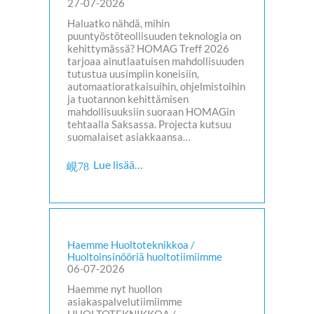
27-07-2026
Haluatko nähdä, mihin
puuntyöstöteollisuuden teknologia on
kehittymässä? HOMAG Treff 2026
tarjoaa ainutlaatuisen mahdollisuuden
tutustua uusimpiin koneisiin,
automaatioratkaisuihin, ohjelmistoihin
ja tuotannon kehittämisen
mahdollisuuksiin suoraan HOMAGin
tehtaalla Saksassa. Projecta kutsuu
suomalaiset asiakkaansa…
Lue lisää…
Haemme Huoltoteknikkoa /
Huoltoinsinööriä huoltotiimiimme
06-07-2026
Haemme nyt huollon
asiakaspalvelutiimiimme