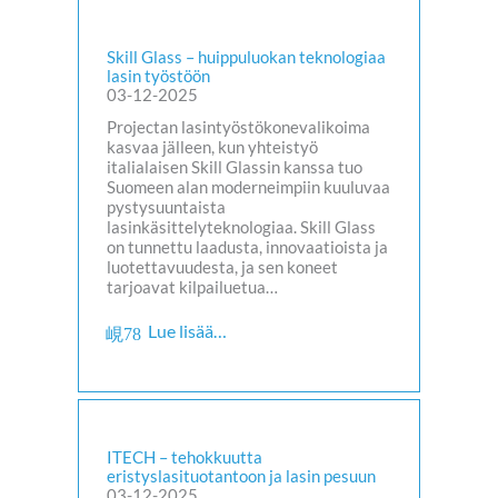
Skill Glass – huippuluokan teknologiaa
lasin työstöön
03-12-2025
Projectan lasintyöstökonevalikoima
kasvaa jälleen, kun yhteistyö
italialaisen Skill Glassin kanssa tuo
Suomeen alan moderneimpiin kuuluvaa
pystysuuntaista
lasinkäsittelyteknologiaa. Skill Glass
on tunnettu laadusta, innovaatioista ja
luotettavuudesta, ja sen koneet
tarjoavat kilpailuetua…
Lue lisää…
ITECH – tehokkuutta
eristyslasituotantoon ja lasin pesuun
03-12-2025