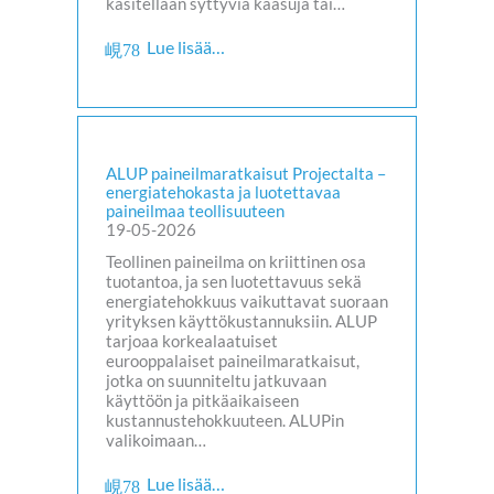
käsitellään syttyviä kaasuja tai…
Lue lisää…
ALUP paineilmaratkaisut Projectalta –
energiatehokasta ja luotettavaa
paineilmaa teollisuuteen
19-05-2026
Teollinen paineilma on kriittinen osa
tuotantoa, ja sen luotettavuus sekä
energiatehokkuus vaikuttavat suoraan
yrityksen käyttökustannuksiin. ALUP
tarjoaa korkealaatuiset
eurooppalaiset paineilmaratkaisut,
jotka on suunniteltu jatkuvaan
käyttöön ja pitkäaikaiseen
kustannustehokkuuteen. ALUPin
valikoimaan…
Lue lisää…