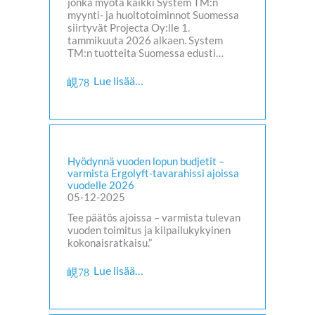
jonka myötä kaikki System TM:n
myynti- ja huoltotoiminnot Suomessa
siirtyvät Projecta Oy:lle 1.
tammikuuta 2026 alkaen. System
TM:n tuotteita Suomessa edusti…
Lue lisää…
Hyödynnä vuoden lopun budjetit –
varmista Ergolyft-tavarahissi ajoissa
vuodelle 2026
05-12-2025
Tee päätös ajoissa – varmista tulevan
vuoden toimitus ja kilpailukykyinen
kokonaisratkaisu.”
Lue lisää…