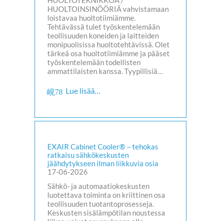
HUOLTOTEKNIKKOA /
HUOLTOINSINÖÖRIÄ vahvistamaan
loistavaa huoltotiimiämme.
Tehtävässä tulet työskentelemään
teollisuuden koneiden ja laitteiden
monipuolisissa huoltotehtävissä. Olet
tärkeä osa huoltotiimiämme ja pääset
työskentelemään todellisten
ammattilaisten kanssa. Tyypillisiä…
Lue lisää…
EXAIR Cabinet Cooler® – tehokas
ratkaisu sähkökeskusten
jäähdytykseen ilman liikkuvia osia
17-06-2026
Sähkö- ja automaatiokeskusten
luotettava toiminta on kriittinen osa
teollisuuden tuotantoprosesseja.
Keskusten sisälämpötilan noustessa