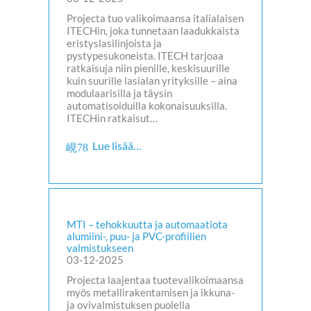
Projecta tuo valikoimaansa italialaisen
ITECHin, joka tunnetaan laadukkaista
eristyslasilinjoista ja
pystypesukoneista. ITECH tarjoaa
ratkaisuja niin pienille, keskisuurille
kuin suurille lasialan yrityksille – aina
modulaarisilla ja täysin
automatisoiduilla kokonaisuuksilla.
ITECHin ratkaisut…
Lue lisää…
MTI – tehokkuutta ja automaatiota
alumiini-, puu- ja PVC-profiilien
valmistukseen
03-12-2025
Projecta laajentaa tuotevalikoimaansa
myös metallirakentamisen ja ikkuna-
ja ovivalmistuksen puolella