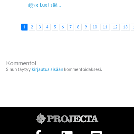
Lue lisää…
1
2
3
4
5
6
7
8
9
10
11
12
13
Kommentoi
Sinun täytyy
kirjautua sisään
kommentoidaksesi.