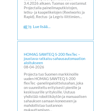
3.4.2026 alkaen. Tuomas on vastannut
Projectalla paineilmaputkistojen,
letku- ja kaapelikelojen (Reelworks ja
Rapid), Rectus- ja Legris-liittimien…
Lue lisää…
HOMAG SAWTEQ S-200 flexTec –
joustava ratkaisu sahausautomaation
aloitukseen
08-04-2026
Projecta tuo Suomen markkinoille
uuden HOMAG SAWTEQ S-200
flexTec -panelinpaloittelusahan, joka
on suunniteltu erityisesti pienille ja
keskisuurille yrityksille. Uutuus
yhdistää robottikäytön ja manuaalisen
sahauksen samaan koneeseen ja
mahdollistaa tuotannon
mukauttamisen…