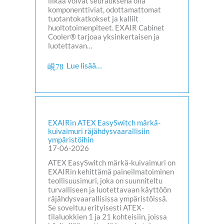
liikaa voivat seurauksena olla
komponenttiviat, odottamattomat
tuotantokatkokset ja kalliit
huoltotoimenpiteet. EXAIR Cabinet
Cooler® tarjoaa yksinkertaisen ja
luotettavan…
Lue lisää…
EXAIRin ATEX EasySwitch märkä-
kuivaimuri räjähdysvaarallisiin
ympäristöihin
17-06-2026
ATEX EasySwitch märkä-kuivaimuri on
EXAIRin kehittämä paineilmatoiminen
teollisuusimuri, joka on suunniteltu
turvalliseen ja luotettavaan käyttöön
räjähdysvaarallisissa ympäristöissä.
Se soveltuu erityisesti ATEX-
tilaluokkien 1 ja 21 kohteisiin, joissa