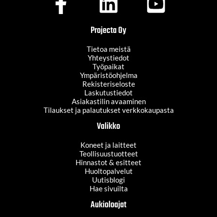
Projecta Oy
Tietoa meistä
Yhteystiedot
Työpaikat
Ympäristöohjelma
Rekisteriseloste
Laskutustiedot
Asiakastilin avaaminen
Tilaukset ja palautukset verkkokaupasta
Valikko
Koneet ja laitteet
Teollisuustuotteet
Hinnastot & esitteet
Huoltopalvelut
Uutisblogi
Hae sivuilta
Aukioloajat