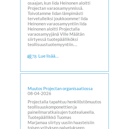
osaajan, kun Iida Heinonen aloitti
Projectan varaosamyynnissä.
Toivotamme Iidan lämpimästi
tervetulleiksi joukkoomme! Iida
Heinonen varaosamyyntiin Iida
Heinonen aloitti Projectalla
varaosamyyjänä Ville Määtän
siirtyessä tuotepäälliköksi
teollisuustuotemyyntiin….
Lue lisää…
Muutos Projectan organisaatiossa
08-04-2026
Projectalla tapahtuu henkilöstömuutos
teollisuuskomponettien ja
paineilmaratkaisujen tuotealueella.
Tuotepäällikkö Tuomas
Marjamaa siirtyy uusiin haasteisiin
toisen yrityksen palvelukseen