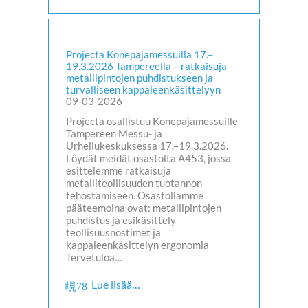
Projecta Konepajamessuilla 17.–
19.3.2026 Tampereella – ratkaisuja
metallipintojen puhdistukseen ja
turvalliseen kappaleenkäsittelyyn
09-03-2026
Projecta osallistuu Konepajamessuille
Tampereen Messu- ja
Urheilukeskuksessa 17.–19.3.2026.
Löydät meidät osastolta A453, jossa
esittelemme ratkaisuja
metalliteollisuuden tuotannon
tehostamiseen. Osastollamme
pääteemoina ovat: metallipintojen
puhdistus ja esikäsittely
teollisuusnostimet ja
kappaleenkäsittelyn ergonomia
Tervetuloa…
Lue lisää…