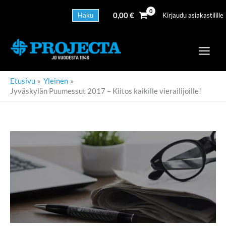
Siirry
sisältöön
Haku
0,00
€
Kirjaudu asiakastilille
Etusivu
Yleinen
Jyväskylän Puumessut 2017 – Kiitos kaikille vierailijoille!