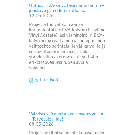
Uutuus: EVA-kalvo lasin laminointiin –
joustava ja moderni ratkaisu
12-05-2026
Projecta tuo valikoimaansa
korkealaatuisen EVA-kalvon (Ethylene
Vinyl Acetate) lasin laminointiin. EVA-
kalvo on nykyaikainen ja monipuolinen
vaihtoehto perinteisille välikalvoille, ja
se soveltuu erinomaisesti sekä
standardituotantoon että vaativiin
erikoissovelluksiin. Sen avulla
voidaan…
Lue lisää…
Vahvistus Projectan varaosamyyntiin
– Tervetuloa iida!
08-05-2026
Projectan tiimi sai maaliskuussa uuden