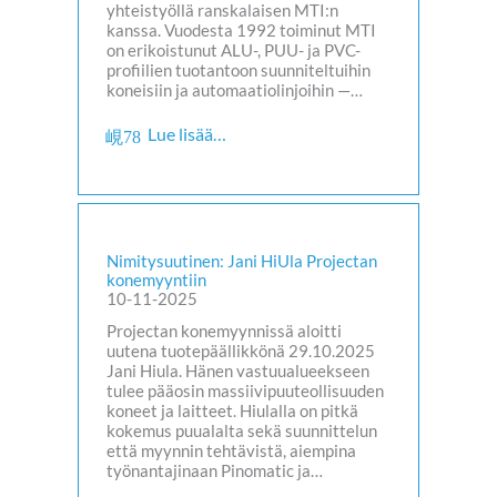
yhteistyöllä ranskalaisen MTI:n
kanssa. Vuodesta 1992 toiminut MTI
on erikoistunut ALU-, PUU- ja PVC-
profiilien tuotantoon suunniteltuihin
koneisiin ja automaatiolinjoihin —…
Lue lisää…
Nimitysuutinen: Jani HiUla Projectan
konemyyntiin
10-11-2025
Projectan konemyynnissä aloitti
uutena tuotepäällikkönä 29.10.2025
Jani Hiula. Hänen vastuualueekseen
tulee pääosin massiivipuuteollisuuden
koneet ja laitteet. Hiulalla on pitkä
kokemus puualalta sekä suunnittelun
että myynnin tehtävistä, aiempina
työnantajinaan Pinomatic ja…