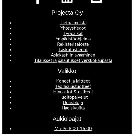
Projecta Oy
Tietoa meistä
Yhteystiedot
Työpaikat
Ympäristöohjelma
Rekisteriseloste
Laskutustiedot
Asiakastilin avaaminen
Tilaukset ja palautukset verkkokaupasta
Valikko
Koneet ja laitteet
Teollisuustuotteet
Hinnastot & esitteet
Huoltopalvelut
Uutisblogi
Hae sivuilta
Aukioloajat
Ma-Pe 8:00-16.00