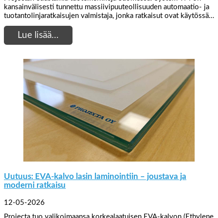
kansainvälisesti tunnettu massiivipuuteollisuuden automaatio- ja
tuotantolinjaratkaisujen valmistaja, jonka ratkaisut ovat käytössä…
Lue lisää…
Uutuus: EVA-kalvo lasin laminointiin – joustava ja
moderni ratkaisu
12-05-2026
Projecta tuo valikoimaansa korkealaatuisen EVA-kalvon (Ethylene