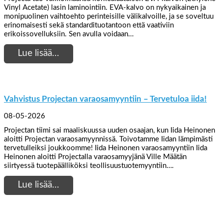
Vinyl Acetate) lasin laminointiin. EVA-kalvo on nykyaikainen ja
monipuolinen vaihtoehto perinteisille välikalvoille, ja se soveltuu
erinomaisesti sekä standardituotantoon että vaativiin
erikoissovelluksiin. Sen avulla voidaan…
Lue lisää…
Vahvistus Projectan varaosamyyntiin – Tervetuloa iida!
08-05-2026
Projectan tiimi sai maaliskuussa uuden osaajan, kun Iida Heinonen
aloitti Projectan varaosamyynnissä. Toivotamme Iidan lämpimästi
tervetulleiksi joukkoomme! Iida Heinonen varaosamyyntiin Iida
Heinonen aloitti Projectalla varaosamyyjänä Ville Määtän
siirtyessä tuotepäälliköksi teollisuustuotemyyntiin….
Lue lisää…