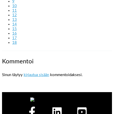
9
10
11
12
13
14
15
16
17
18
Kommentoi
Sinun täytyy
kirjautua sisään
kommentoidaksesi.