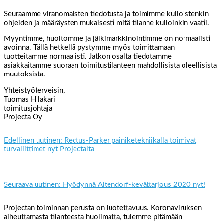
Seuraamme viranomaisten tiedotusta ja toimimme kulloistenkin
ohjeiden ja määräysten mukaisesti mitä tilanne kulloinkin vaatii.
Myyntimme, huoltomme ja jälkimarkkinointimme on normaalisti
avoinna. Tällä hetkellä pystymme myös toimittamaan
tuotteitamme normaalisti. Jatkon osalta tiedotamme
asiakkaitamme suoraan toimitustilanteen mahdollisista oleellisista
muutoksista.
Yhteistyöterveisin,
Tuomas Hilakari
toimitusjohtaja
Projecta Oy
Edellinen uutinen: Rectus-Parker painiketekniikalla toimivat
turvaliittimet nyt Projectalta
Seuraava uutinen: Hyödynnä Altendorf-kevättarjous 2020 nyt!
Projectan toiminnan perusta on luotettavuus. Koronaviruksen
aiheuttamasta tilanteesta huolimatta, tulemme pitämään