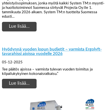
yhteistyösopimuksen, jonka myötä kaikki System TM:n myynti-
ja huoltotoiminnot Suomessa siirtyvät Projecta Oy:lle 1.
tammikuuta 2026 alkaen. System TM:n tuotteita Suomessa
edusti…
Lue lisää…
Hyödynnä vuoden lopun budjetit – varmista Ergolyft-
tavarahissi ajoissa vuodelle 2026
05-12-2025
Tee päätös ajoissa – varmista tulevan vuoden toimitus ja
kilpailukykyinen kokonaisratkaisu.”
Lue lisää…