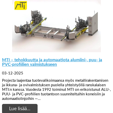
MTI – tehokkuutta ja automaatiota alumiini-, puu- ja
PVC-profiilien valmistukseen
03-12-2025
Projecta laajentaa tuotevalikoimaansa myös metallirakentamisen
ja ikkuna- ja ovivalmistuksen puolella yhteistyöllä ranskalaisen
MTI:n kanssa. Vuodesta 1992 toiminut MTI on erikoistunut ALU-,
PUU- ja PVC-profiilien tuotantoon suunniteltuihin koneisiin ja
automaatiolinjoihin —…
Lue lisää…