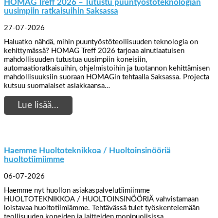
HOMAG Treff 2026 – Tutustu puuntyöstöteknologian
uusimpiin ratkaisuihin Saksassa
27-07-2026
Haluatko nähdä, mihin puuntyöstöteollisuuden teknologia on
kehittymässä? HOMAG Treff 2026 tarjoaa ainutlaatuisen
mahdollisuuden tutustua uusimpiin koneisiin,
automaatioratkaisuihin, ohjelmistoihin ja tuotannon kehittämisen
mahdollisuuksiin suoraan HOMAGin tehtaalla Saksassa. Projecta
kutsuu suomalaiset asiakkaansa…
Lue lisää…
Haemme Huoltoteknikkoa / Huoltoinsinööriä
huoltotiimiimme
06-07-2026
Haemme nyt huollon asiakaspalvelutiimiimme
HUOLTOTEKNIKKOA / HUOLTOINSINÖÖRIÄ vahvistamaan
loistavaa huoltotiimiämme. Tehtävässä tulet työskentelemään
teollisuuden koneiden ja laitteiden monipuolisissa