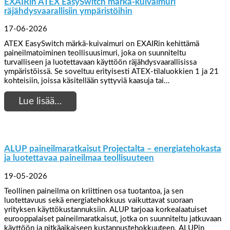
EXAIRin ATEX EasySwitch märkä-kuivaimuri
räjähdysvaarallisiin ympäristöihin
17-06-2026
ATEX EasySwitch märkä-kuivaimuri on EXAIRin kehittämä
paineilmatoiminen teollisuusimuri, joka on suunniteltu
turvalliseen ja luotettavaan käyttöön räjähdysvaarallisissa
ympäristöissä. Se soveltuu erityisesti ATEX-tilaluokkien 1 ja 21
kohteisiin, joissa käsitellään syttyviä kaasuja tai…
Lue lisää…
ALUP paineilmaratkaisut Projectalta – energiatehokasta
ja luotettavaa paineilmaa teollisuuteen
19-05-2026
Teollinen paineilma on kriittinen osa tuotantoa, ja sen
luotettavuus sekä energiatehokkuus vaikuttavat suoraan
yrityksen käyttökustannuksiin. ALUP tarjoaa korkealaatuiset
eurooppalaiset paineilmaratkaisut, jotka on suunniteltu jatkuvaan
käyttöön ja pitkäaikaiseen kustannustehokkuuteen. ALUPin