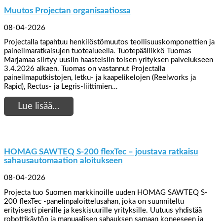
Muutos Projectan organisaatiossa
08-04-2026
Projectalla tapahtuu henkilöstömuutos teollisuuskomponettien ja
paineilmaratkaisujen tuotealueella. Tuotepäällikkö Tuomas
Marjamaa siirtyy uusiin haasteisiin toisen yrityksen palvelukseen
3.4.2026 alkaen. Tuomas on vastannut Projectalla
paineilmaputkistojen, letku- ja kaapelikelojen (Reelworks ja
Rapid), Rectus- ja Legris-liittimien…
Lue lisää…
HOMAG SAWTEQ S-200 flexTec – joustava ratkaisu
sahausautomaation aloitukseen
08-04-2026
Projecta tuo Suomen markkinoille uuden HOMAG SAWTEQ S-
200 flexTec -panelinpaloittelusahan, joka on suunniteltu
erityisesti pienille ja keskisuurille yrityksille. Uutuus yhdistää
robottikäytön ja manuaalisen sahauksen samaan koneeseen ja