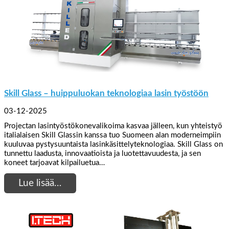
Skill Glass – huippuluokan teknologiaa lasin työstöön
03-12-2025
Projectan lasintyöstökonevalikoima kasvaa jälleen, kun yhteistyö
italialaisen Skill Glassin kanssa tuo Suomeen alan moderneimpiin
kuuluvaa pystysuuntaista lasinkäsittelyteknologiaa. Skill Glass on
tunnettu laadusta, innovaatioista ja luotettavuudesta, ja sen
koneet tarjoavat kilpailuetua…
Lue lisää…