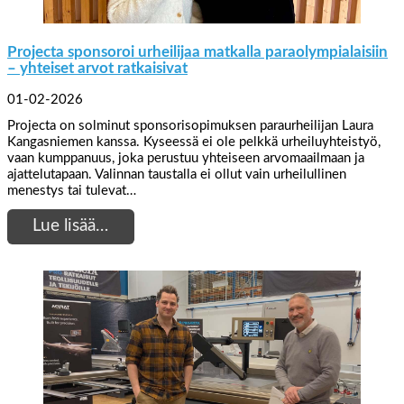
Projecta sponsoroi urheilijaa matkalla paraolympialaisiin
– yhteiset arvot ratkaisivat
01-02-2026
Projecta on solminut sponsorisopimuksen paraurheilijan Laura
Kangasniemen kanssa. Kyseessä ei ole pelkkä urheiluyhteistyö,
vaan kumppanuus, joka perustuu yhteiseen arvomaailmaan ja
ajattelutapaan. Valinnan taustalla ei ollut vain urheilullinen
menestys tai tulevat…
Lue lisää…