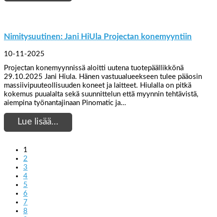
Nimitysuutinen: Jani HiUla Projectan konemyyntiin
10-11-2025
Projectan konemyynnissä aloitti uutena tuotepäällikkönä
29.10.2025 Jani Hiula. Hänen vastuualueekseen tulee pääosin
massiivipuuteollisuuden koneet ja laitteet. Hiulalla on pitkä
kokemus puualalta sekä suunnittelun että myynnin tehtävistä,
aiempina työnantajinaan Pinomatic ja…
Lue lisää…
1
2
3
4
5
6
7
8