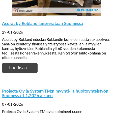
Acurat by Robland lanseerataan Suomessa
29-01-2026
Acurat by Robland edustaa Roblandin koneiden uutta sukupolvea.
Saha on kehitetty tiiviissä yhteistyössä käyttäjien ja myyjien
kanssa, hyödyntäen Roblandin yli 60 vuoden kokemusta
teollisesta koneenrakennuksesta. Kehitystyön lähtökohtana on
ollut kuunnella…
Lue lisää…
Projecta Oy ja System TM:n myynti- ja huoltoyhteistyön
Suomessa 1.1.2026 alkaen
07-01-2026
Projecta Oy ja System TM ovat solmineet uuden