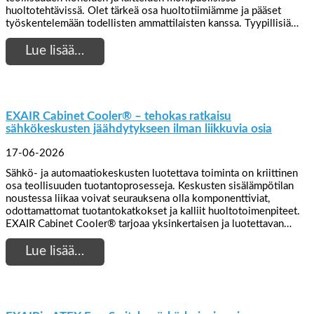
huoltotehtävissä. Olet tärkeä osa huoltotiimiämme ja pääset
työskentelemään todellisten ammattilaisten kanssa. Tyypillisiä…
Lue lisää…
EXAIR Cabinet Cooler® – tehokas ratkaisu
sähkökeskusten jäähdytykseen ilman liikkuvia osia
17-06-2026
Sähkö- ja automaatiokeskusten luotettava toiminta on kriittinen
osa teollisuuden tuotantoprosesseja. Keskusten sisälämpötilan
noustessa liikaa voivat seurauksena olla komponenttiviat,
odottamattomat tuotantokatkokset ja kalliit huoltotoimenpiteet.
EXAIR Cabinet Cooler® tarjoaa yksinkertaisen ja luotettavan…
Lue lisää…