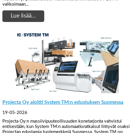
valikoimaan…
Lue lisää…
Projecta Oy aloitti System TM:n edustuksen Suomessa
19-05-2026
Projecta Oy:n massiivipuuteollisuuden konetarjonta vahvistui
entisestään, kun System TM:n automaatioratkaisut liittyvät osaksi
Projectan edustamia tuotemerkkejä Suomessa. System TM on