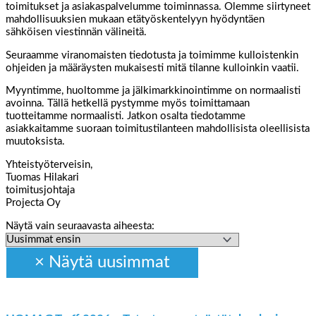
toimitukset ja asiakaspalvelumme toiminnassa. Olemme siirtyneet
mahdollisuuksien mukaan etätyöskentelyyn hyödyntäen
sähköisen viestinnän välineitä.
Seuraamme viranomaisten tiedotusta ja toimimme kulloistenkin
ohjeiden ja määräysten mukaisesti mitä tilanne kulloinkin vaatii.
Myyntimme, huoltomme ja jälkimarkkinointimme on normaalisti
avoinna. Tällä hetkellä pystymme myös toimittamaan
tuotteitamme normaalisti. Jatkon osalta tiedotamme
asiakkaitamme suoraan toimitustilanteen mahdollisista oleellisista
muutoksista.
Yhteistyöterveisin,
Tuomas Hilakari
toimitusjohtaja
Projecta Oy
Näytä vain seuraavasta aiheesta: