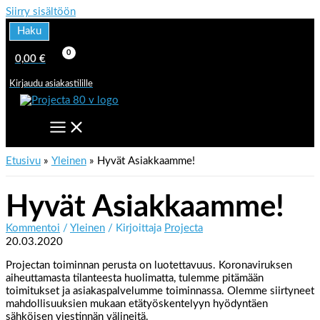
Siirry sisältöön
Haku
0,00
€
Kirjaudu asiakastilille
Etusivu
Yleinen
Hyvät Asiakkaamme!
Hyvät Asiakkaamme!
Kommentoi
/
Yleinen
/ Kirjoittaja
Projecta
20.03.2020
Projectan toiminnan perusta on luotettavuus. Koronaviruksen
aiheuttamasta tilanteesta huolimatta, tulemme pitämään
toimitukset ja asiakaspalvelumme toiminnassa. Olemme siirtyneet
mahdollisuuksien mukaan etätyöskentelyyn hyödyntäen
sähköisen viestinnän välineitä.