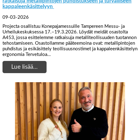
ratkaisuja metallipintojen puhdistukseen ja turvalliseen
kappaleenkäsittelyyn
09-03-2026
Projecta osallistuu Konepajamessuille Tampereen Messu- ja
Urheilukeskuksessa 17.–19.3.2026. Löydät meidät osastolta
A453, jossa esittelemme ratkaisuja metalliteollisuuden tuotannon
tehostamiseen. Osastollamme pääteemoina ovat: metallipintojen
puhdistus ja esikäsittely teollisuusnostimet ja kappaleenkäsittelyn
ergonomia Tervetuloa…
Lue lisää…