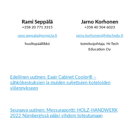
Rami Seppälä
Jarno Korhonen
+358 20 771 3315
+358 40 504 6023
rami.seppala@projecta.fi
jarno.korhonen@hitechedu.fi
huoltopäällikkö
toimitusjohtaja, Hi-Tech
Education Oy
Edellinen uutinen: Exair Cabinet Cooler® –
sähkökeskuksien ja muiden suljettujen koteloiden
viilennykseen
Seuraava uutinen: Messuraportti: HOLZ-HANDWERK
2022 Nürnbergissä pääsi vihdoin toteutumaan