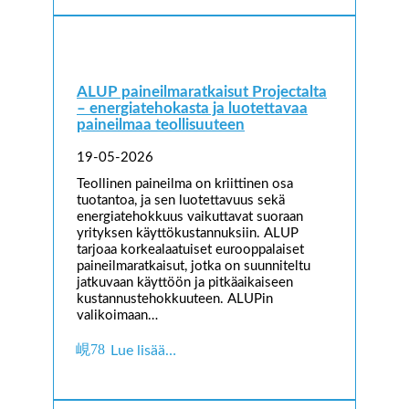
ALUP paineilmaratkaisut Projectalta
– energiatehokasta ja luotettavaa
paineilmaa teollisuuteen
19-05-2026
Teollinen paineilma on kriittinen osa
tuotantoa, ja sen luotettavuus sekä
energiatehokkuus vaikuttavat suoraan
yrityksen käyttökustannuksiin. ALUP
tarjoaa korkealaatuiset eurooppalaiset
paineilmaratkaisut, jotka on suunniteltu
jatkuvaan käyttöön ja pitkäaikaiseen
kustannustehokkuuteen. ALUPin
valikoimaan…
Lue lisää…