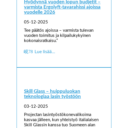
Hyödynnä vuoden lopun budjetit –
varmista Ergolyft-tavarahissi ajoissa
vuodelle 2026
05-12-2025
Tee päätös ajoissa – varmista tulevan
vuoden toimitus ja kilpailukykyinen
kokonaisratkaisu.”
Lue lisää…
Skill Glass – huippuluokan
teknologiaa lasin työstöön
03-12-2025
Projectan lasintyöstökonevalikoima
kasvaa jälleen, kun yhteistyö italialaisen
Skill Glassin kanssa tuo Suomeen alan