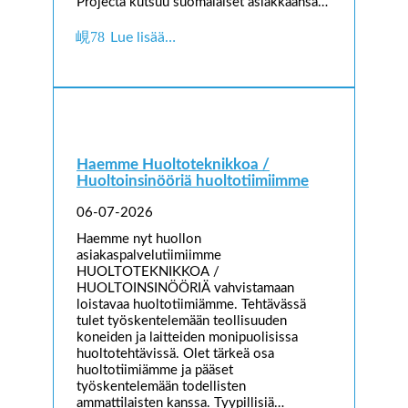
Projecta kutsuu suomalaiset asiakkaansa…
Lue lisää…
Haemme Huoltoteknikkoa /
Huoltoinsinööriä huoltotiimiimme
06-07-2026
Haemme nyt huollon
asiakaspalvelutiimiimme
HUOLTOTEKNIKKOA /
HUOLTOINSINÖÖRIÄ vahvistamaan
loistavaa huoltotiimiämme. Tehtävässä
tulet työskentelemään teollisuuden
koneiden ja laitteiden monipuolisissa
huoltotehtävissä. Olet tärkeä osa
huoltotiimiämme ja pääset
työskentelemään todellisten
ammattilaisten kanssa. Tyypillisiä…