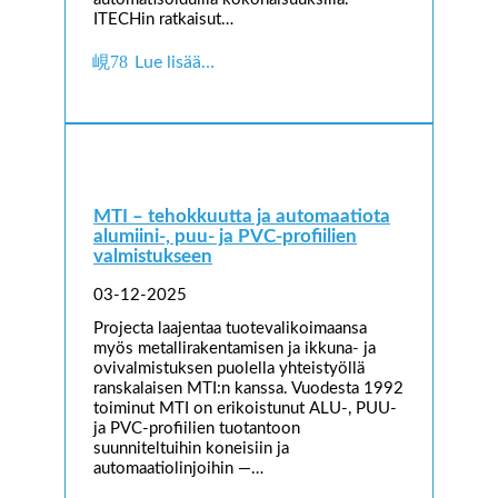
ITECHin ratkaisut…
Lue lisää…
MTI – tehokkuutta ja automaatiota
alumiini-, puu- ja PVC-profiilien
valmistukseen
03-12-2025
Projecta laajentaa tuotevalikoimaansa
myös metallirakentamisen ja ikkuna- ja
ovivalmistuksen puolella yhteistyöllä
ranskalaisen MTI:n kanssa. Vuodesta 1992
toiminut MTI on erikoistunut ALU-, PUU-
ja PVC-profiilien tuotantoon
suunniteltuihin koneisiin ja
automaatiolinjoihin —…