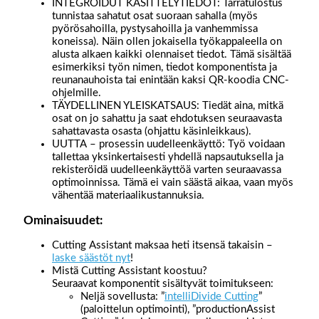
INTEGROIDUT KÄSITTELYTIEDOT: Tarratulostus
tunnistaa sahatut osat suoraan sahalla (myös
pyörösahoilla, pystysahoilla ja vanhemmissa
koneissa). Näin ollen jokaisella työkappaleella on
alusta alkaen kaikki olennaiset tiedot. Tämä sisältää
esimerkiksi työn nimen, tiedot komponentista ja
reunanauhoista tai enintään kaksi QR-koodia CNC-
ohjelmille.
TÄYDELLINEN YLEISKATSAUS: Tiedät aina, mitkä
osat on jo sahattu ja saat ehdotuksen seuraavasta
sahattavasta osasta (ohjattu käsinleikkaus).
UUTTA – prosessin uudelleenkäyttö: Työ voidaan
tallettaa yksinkertaisesti yhdellä napsautuksella ja
rekisteröidä uudelleenkäyttöä varten seuraavassa
optimoinnissa. Tämä ei vain säästä aikaa, vaan myös
vähentää materiaalikustannuksia.
Ominaisuudet:
Cutting Assistant maksaa heti itsensä takaisin –
laske säästöt nyt
!
Mistä Cutting Assistant koostuu?
Seuraavat komponentit sisältyvät toimitukseen:
Neljä sovellusta: ”
intelliDivide Cutting
”
(paloittelun optimointi), ”productionAssist