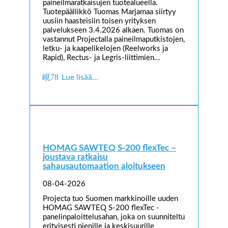
paineilmaratkaisujen tuotealueella.
Tuotepäällikkö Tuomas Marjamaa siirtyy
uusiin haasteisiin toisen yrityksen
palvelukseen 3.4.2026 alkaen. Tuomas on
vastannut Projectalla paineilmaputkistojen,
letku- ja kaapelikelojen (Reelworks ja
Rapid), Rectus- ja Legris-liittimien…
Lue lisää…
HOMAG SAWTEQ S-200 flexTec –
joustava ratkaisu
sahausautomaation aloitukseen
08-04-2026
Projecta tuo Suomen markkinoille uuden
HOMAG SAWTEQ S-200 flexTec -
panelinpaloittelusahan, joka on suunniteltu
erityisesti pienille ja keskisuurille