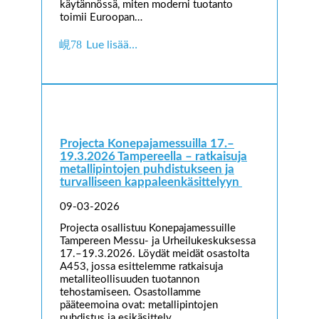
käytännössä, miten moderni tuotanto
toimii Euroopan…
Lue lisää…
Projecta Konepajamessuilla 17.–
19.3.2026 Tampereella – ratkaisuja
metallipintojen puhdistukseen ja
turvalliseen kappaleenkäsittelyyn
09-03-2026
Projecta osallistuu Konepajamessuille
Tampereen Messu- ja Urheilukeskuksessa
17.–19.3.2026. Löydät meidät osastolta
A453, jossa esittelemme ratkaisuja
metalliteollisuuden tuotannon
tehostamiseen. Osastollamme
pääteemoina ovat: metallipintojen
puhdistus ja esikäsittely