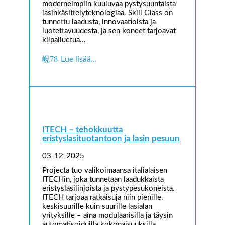
moderneimpiin kuuluvaa pystysuuntaista
lasinkäsittelyteknologiaa. Skill Glass on
tunnettu laadusta, innovaatioista ja
luotettavuudesta, ja sen koneet tarjoavat
kilpailuetua…
Lue lisää…
ITECH – tehokkuutta
eristyslasituotantoon ja lasin pesuun
03-12-2025
Projecta tuo valikoimaansa italialaisen
ITECHin, joka tunnetaan laadukkaista
eristyslasilinjoista ja pystypesukoneista.
ITECH tarjoaa ratkaisuja niin pienille,
keskisuurille kuin suurille lasialan
yrityksille – aina modulaarisilla ja täysin
automatisoiduilla kokonaisuuksilla.