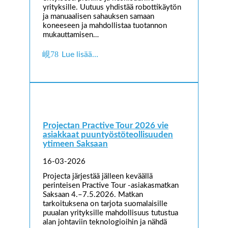
yrityksille. Uutuus yhdistää robottikäytön
ja manuaalisen sahauksen samaan
koneeseen ja mahdollistaa tuotannon
mukauttamisen…
Lue lisää…
Projectan Practive Tour 2026 vie
asiakkaat puuntyöstöteollisuuden
ytimeen Saksaan
16-03-2026
Projecta järjestää jälleen keväällä
perinteisen Practive Tour -asiakasmatkan
Saksaan 4.–7.5.2026. Matkan
tarkoituksena on tarjota suomalaisille
puualan yrityksille mahdollisuus tutustua
alan johtaviin teknologioihin ja nähdä