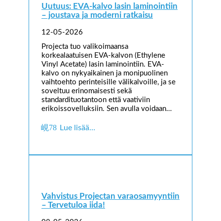
Uutuus: EVA-kalvo lasin laminointiin
– joustava ja moderni ratkaisu
12-05-2026
Projecta tuo valikoimaansa
korkealaatuisen EVA-kalvon (Ethylene
Vinyl Acetate) lasin laminointiin. EVA-
kalvo on nykyaikainen ja monipuolinen
vaihtoehto perinteisille välikalvoille, ja se
soveltuu erinomaisesti sekä
standardituotantoon että vaativiin
erikoissovelluksiin. Sen avulla voidaan…
Lue lisää…
Vahvistus Projectan varaosamyyntiin
– Tervetuloa iida!