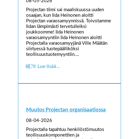
08-05-2026
Projectan tiimi sai maaliskuussa uuden
osaajan, kun Iida Heinonen aloitti
Projectan varaosamyynnissä. Toivotamme
Iidan lämpimästi tervetulleiksi
joukkoomme! Iida Heinonen
varaosamyyntiin Iida Heinonen aloitti
Projectalla varaosamyyjänä Ville Määtän
siirtyessä tuotepäälliköksi
teollisuustuotemyyntiin….
Lue lisää…
Muutos Projectan organisaatiossa
08-04-2026
Projectalla tapahtuu henkilöstömuutos
teollisuuskomponettien ja