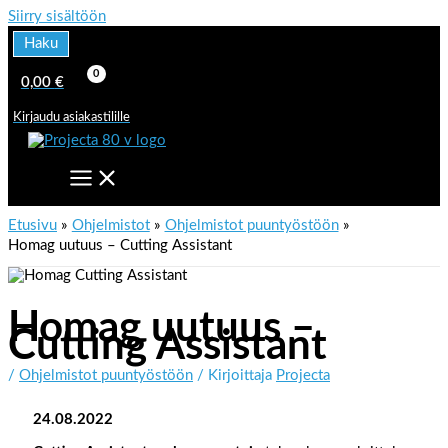
Siirry sisältöön
Haku
0,00
€
Kirjaudu asiakastilille
Etusivu
Ohjelmistot
Ohjelmistot puuntyöstöön
Homag uutuus – Cutting Assistant
Homag uutuus –
Cutting Assistant
/
Ohjelmistot puuntyöstöön
/ Kirjoittaja
Projecta
24.08.2022