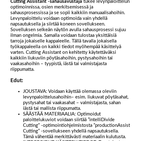
Cutting Assistant -sahausavustaja
tukee levynpaloittelun
optimoinnissa, osien merkitsemisessä ja
sahausprosessissa ja se sopii kaikkiin manuaalisahoihin.
Levynpaloittelu voidaan optimoida vain yhdellä
napsautuksella ja siirtää koneen sovellukseen.
Sovelluksen selkeän näytön avulla sahausprosessi sujuu
ilman ongelmia. Samalla voidaan tulostaa yksittäisiä
tarroja jokaiselle kappaleelle. Tällä tavalla jokaisella
työkappaleella on kaikki tiedot myöhempää käsittelyä
varten. Cutting Assistant on kehitetty käytettäväksi
kaikkiin liukuviin pöytäsahoihin, pystysahoihin tai
vaakasahoihin – tyypistä, iästä tai valmistajasta
riippumatta.
Edut:
JOUSTAVA: Voidaan käyttää olemassa oleviin
levynpaloittelusahoihin– esim. liukuvat pöytäsahat,
pystysahat tai vaakasahat – valmistajasta, sahan
iästä tai mallista riippumatta.
SÄÄSTÄÄ MATERIAALIA: Optimoidut
paloittelukuviot voidaan siirtää ”intelliDivide
Cutting” -optimointiohjelmistosta ”productionAssist
Cutting” -sovellukseen yhdellä napsautuksella.
Tämä vähentää merkittävästi materiaalin kulutusta.