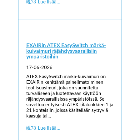
Lue lisää…
EXAIRin ATEX EasySwitch märkä-
kuivaimuri räjähdysvaarallisiin
ympäristöihin
17-06-2026
ATEX EasySwitch märkä-kuivaimuri on
EXAIRin kehittämä paineilmatoiminen
teollisuusimuri, joka on suunniteltu
turvalliseen ja luotettavaan käyttöön
räjähdysvaarallisissa ympäristöissä. Se
soveltuu erityisesti ATEX-tilaluokkien 1 ja
21 kohteisiin, joissa käsitellään syttyviä
kaasuja tai…
Lue lisää…