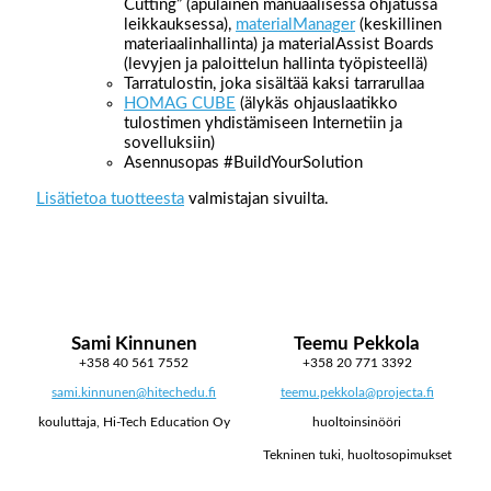
Cutting” (apulainen manuaalisessa ohjatussa
leikkauksessa),
materialManager
(keskillinen
materiaalinhallinta) ja materialAssist Boards
(levyjen ja paloittelun hallinta työpisteellä)
Tarratulostin, joka sisältää kaksi tarrarullaa
HOMAG CUBE
(älykäs ohjauslaatikko
tulostimen yhdistämiseen Internetiin ja
sovelluksiin)
Asennusopas #BuildYourSolution
Lisätietoa tuotteesta
valmistajan sivuilta.
Sami Kinnunen
Teemu Pekkola
+358 40 561 7552
+358 20 771 3392
sami.kinnunen@hitechedu.fi
teemu.pekkola@projecta.fi
kouluttaja, Hi-Tech Education Oy
huoltoinsinööri
Tekninen tuki, huoltosopimukset