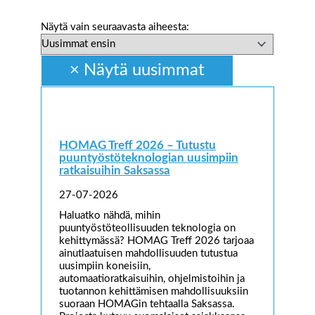
Näytä vain seuraavasta aiheesta:
HOMAG Treff 2026 – Tutustu
puuntyöstöteknologian uusimpiin
ratkaisuihin Saksassa
27-07-2026
Haluatko nähdä, mihin
puuntyöstöteollisuuden teknologia on
kehittymässä? HOMAG Treff 2026 tarjoaa
ainutlaatuisen mahdollisuuden tutustua
uusimpiin koneisiin,
automaatioratkaisuihin, ohjelmistoihin ja
tuotannon kehittämisen mahdollisuuksiin
suoraan HOMAGin tehtaalla Saksassa.