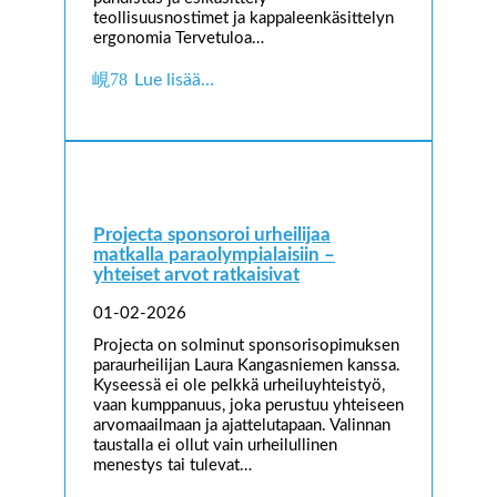
teollisuusnostimet ja kappaleenkäsittelyn
ergonomia Tervetuloa…
Lue lisää…
Projecta sponsoroi urheilijaa
matkalla paraolympialaisiin –
yhteiset arvot ratkaisivat
01-02-2026
Projecta on solminut sponsorisopimuksen
paraurheilijan Laura Kangasniemen kanssa.
Kyseessä ei ole pelkkä urheiluyhteistyö,
vaan kumppanuus, joka perustuu yhteiseen
arvomaailmaan ja ajattelutapaan. Valinnan
taustalla ei ollut vain urheilullinen
menestys tai tulevat…