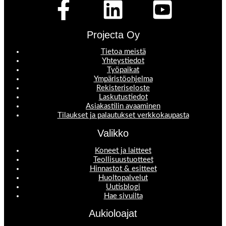
Projecta Oy
Tietoa meistä
Yhteystiedot
Työpaikat
Ympäristöohjelma
Rekisteriseloste
Laskutustiedot
Asiakastilin avaaminen
Tilaukset ja palautukset verkkokaupasta
Valikko
Koneet ja laitteet
Teollisuustuotteet
Hinnastot & esitteet
Huoltopalvelut
Uutisblogi
Hae sivuilta
Aukioloajat