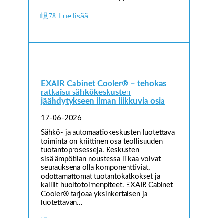
Lue lisää…
EXAIR Cabinet Cooler® – tehokas
ratkaisu sähkökeskusten
jäähdytykseen ilman liikkuvia osia
17-06-2026
Sähkö- ja automaatiokeskusten luotettava
toiminta on kriittinen osa teollisuuden
tuotantoprosesseja. Keskusten
sisälämpötilan noustessa liikaa voivat
seurauksena olla komponenttiviat,
odottamattomat tuotantokatkokset ja
kalliit huoltotoimenpiteet. EXAIR Cabinet
Cooler® tarjoaa yksinkertaisen ja
luotettavan…