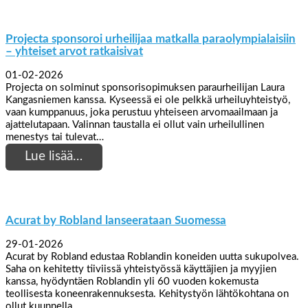
Projecta sponsoroi urheilijaa matkalla paraolympialaisiin
– yhteiset arvot ratkaisivat
01-02-2026
Projecta on solminut sponsorisopimuksen paraurheilijan Laura
Kangasniemen kanssa. Kyseessä ei ole pelkkä urheiluyhteistyö,
vaan kumppanuus, joka perustuu yhteiseen arvomaailmaan ja
ajattelutapaan. Valinnan taustalla ei ollut vain urheilullinen
menestys tai tulevat…
Lue lisää…
Acurat by Robland lanseerataan Suomessa
29-01-2026
Acurat by Robland edustaa Roblandin koneiden uutta sukupolvea.
Saha on kehitetty tiiviissä yhteistyössä käyttäjien ja myyjien
kanssa, hyödyntäen Roblandin yli 60 vuoden kokemusta
teollisesta koneenrakennuksesta. Kehitystyön lähtökohtana on
ollut kuunnella…