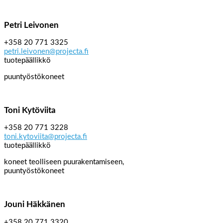
Petri Leivonen
+358 20 771 3325
petri.leivonen@projecta.fi
tuotepäällikkö
puuntyöstökoneet
Toni Kytöviita
+358 20 771 3228
toni.kytoviita@projecta.fi
tuotepäällikkö
koneet teolliseen puurakentamiseen,
puuntyöstökoneet
Jouni Häkkänen
+358 20 771 3320