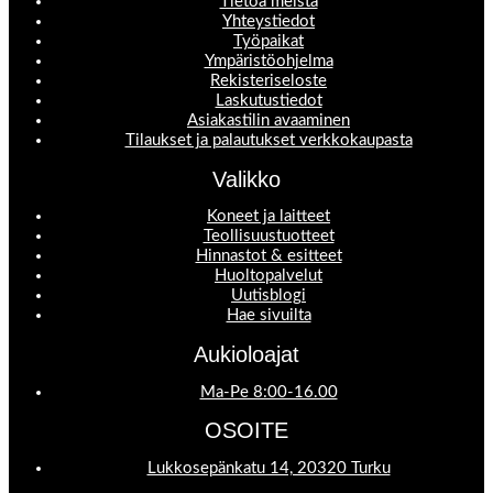
Tietoa meistä
Yhteystiedot
Työpaikat
Ympäristöohjelma
Rekisteriseloste
Laskutustiedot
Asiakastilin avaaminen
Tilaukset ja palautukset verkkokaupasta
Valikko
Koneet ja laitteet
Teollisuustuotteet
Hinnastot & esitteet
Huoltopalvelut
Uutisblogi
Hae sivuilta
Aukioloajat
Ma-Pe 8:00-16.00
OSOITE
Lukkosepänkatu 14, 20320 Turku