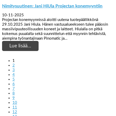
Nimitysuutinen: Jani HiUla Projectan konemyyntiin
10-11-2025
Projectan konemyynnissä aloitti uutena tuotepäällikkönä
29.10.2025 Jani Hiula. Hänen vastuualueekseen tulee pääosin
massiivipuuteollisuuden koneet ja laitteet. Hiulalla on pitkä
kokemus puualalta sekä suunnittelun että myynnin tehtävistä,
aiempina työnantajinaan Pinomatic ja…
Lue lisää…
1
2
3
4
5
6
7
8
9
10
11
12