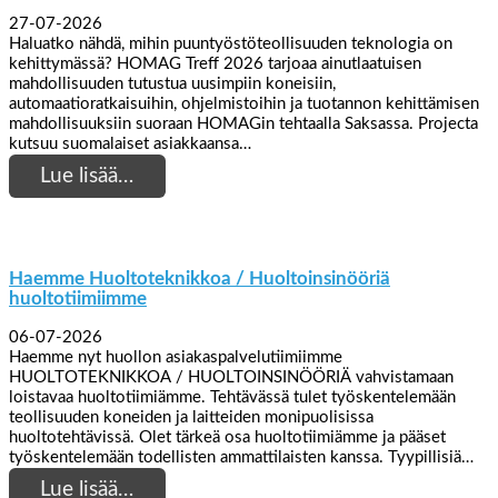
27-07-2026
Haluatko nähdä, mihin puuntyöstöteollisuuden teknologia on
kehittymässä? HOMAG Treff 2026 tarjoaa ainutlaatuisen
mahdollisuuden tutustua uusimpiin koneisiin,
automaatioratkaisuihin, ohjelmistoihin ja tuotannon kehittämisen
mahdollisuuksiin suoraan HOMAGin tehtaalla Saksassa. Projecta
kutsuu suomalaiset asiakkaansa…
Lue lisää…
Haemme Huoltoteknikkoa / Huoltoinsinööriä
huoltotiimiimme
06-07-2026
Haemme nyt huollon asiakaspalvelutiimiimme
HUOLTOTEKNIKKOA / HUOLTOINSINÖÖRIÄ vahvistamaan
loistavaa huoltotiimiämme. Tehtävässä tulet työskentelemään
teollisuuden koneiden ja laitteiden monipuolisissa
huoltotehtävissä. Olet tärkeä osa huoltotiimiämme ja pääset
työskentelemään todellisten ammattilaisten kanssa. Tyypillisiä…
Lue lisää…