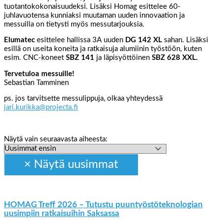
tuotantokokonaisuudeksi. Lisäksi Homag esittelee 60-
juhlavuotensa kunniaksi muutaman uuden innovaation ja
messuilla on tietysti myös messutarjouksia.
Elumatec
esittelee hallissa 3A uuden
DG 142 XL
sahan. Lisäksi
esillä on useita koneita ja ratkaisuja alumiinin työstöön, kuten
esim. CNC-koneet
SBZ 141
ja läpisyöttöinen
SBZ 628 XXL.
Tervetuloa messuille!
Sebastian Tamminen
ps. jos tarvitsette messulippuja, olkaa yhteydessä
jari.kurikka@projecta.fi
Näytä vain seuraavasta aiheesta:
HOMAG Treff 2026 – Tutustu puuntyöstöteknologian
uusimpiin ratkaisuihin Saksassa