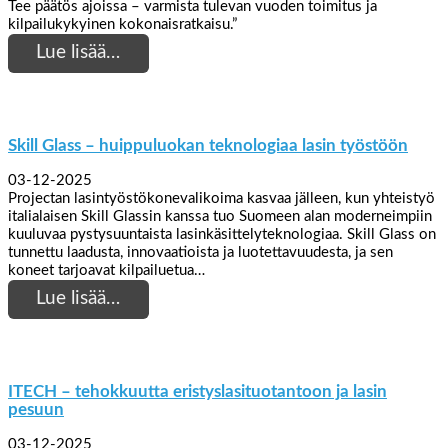
Tee päätös ajoissa – varmista tulevan vuoden toimitus ja
kilpailukykyinen kokonaisratkaisu.”
Lue lisää…
Skill Glass – huippuluokan teknologiaa lasin työstöön
03-12-2025
Projectan lasintyöstökonevalikoima kasvaa jälleen, kun yhteistyö
italialaisen Skill Glassin kanssa tuo Suomeen alan moderneimpiin
kuuluvaa pystysuuntaista lasinkäsittelyteknologiaa. Skill Glass on
tunnettu laadusta, innovaatioista ja luotettavuudesta, ja sen
koneet tarjoavat kilpailuetua…
Lue lisää…
ITECH – tehokkuutta eristyslasituotantoon ja lasin
pesuun
03-12-2025