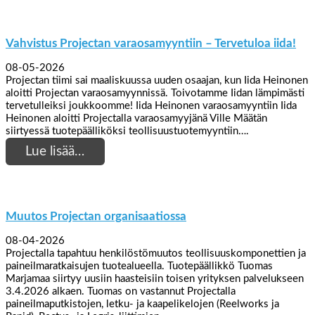
Vahvistus Projectan varaosamyyntiin – Tervetuloa iida!
08-05-2026
Projectan tiimi sai maaliskuussa uuden osaajan, kun Iida Heinonen
aloitti Projectan varaosamyynnissä. Toivotamme Iidan lämpimästi
tervetulleiksi joukkoomme! Iida Heinonen varaosamyyntiin Iida
Heinonen aloitti Projectalla varaosamyyjänä Ville Määtän
siirtyessä tuotepäälliköksi teollisuustuotemyyntiin….
Lue lisää…
Muutos Projectan organisaatiossa
08-04-2026
Projectalla tapahtuu henkilöstömuutos teollisuuskomponettien ja
paineilmaratkaisujen tuotealueella. Tuotepäällikkö Tuomas
Marjamaa siirtyy uusiin haasteisiin toisen yrityksen palvelukseen
3.4.2026 alkaen. Tuomas on vastannut Projectalla
paineilmaputkistojen, letku- ja kaapelikelojen (Reelworks ja