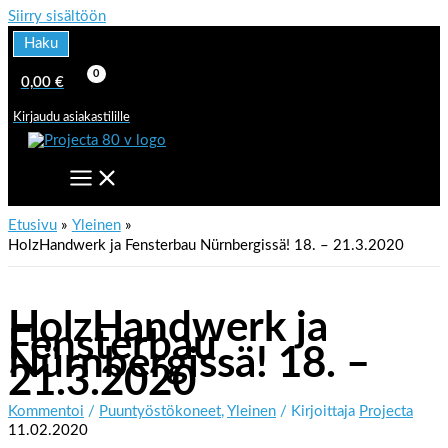
Siirry sisältöön
Haku
0,00
€
Kirjaudu asiakastilille
Etusivu
Yleinen
HolzHandwerk ja Fensterbau Nürnbergissä! 18. – 21.3.2020
HolzHandwerk ja
Fensterbau
Nürnbergissä! 18. –
21.3.2020
Kommentoi
/
Puuntyöstökoneet
,
Yleinen
/ Kirjoittaja
Projecta
11.02.2020