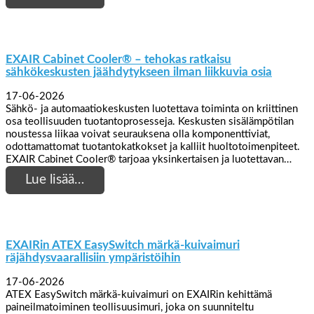
EXAIR Cabinet Cooler® – tehokas ratkaisu
sähkökeskusten jäähdytykseen ilman liikkuvia osia
17-06-2026
Sähkö- ja automaatiokeskusten luotettava toiminta on kriittinen
osa teollisuuden tuotantoprosesseja. Keskusten sisälämpötilan
noustessa liikaa voivat seurauksena olla komponenttiviat,
odottamattomat tuotantokatkokset ja kalliit huoltotoimenpiteet.
EXAIR Cabinet Cooler® tarjoaa yksinkertaisen ja luotettavan…
Lue lisää…
EXAIRin ATEX EasySwitch märkä-kuivaimuri
räjähdysvaarallisiin ympäristöihin
17-06-2026
ATEX EasySwitch märkä-kuivaimuri on EXAIRin kehittämä
paineilmatoiminen teollisuusimuri, joka on suunniteltu