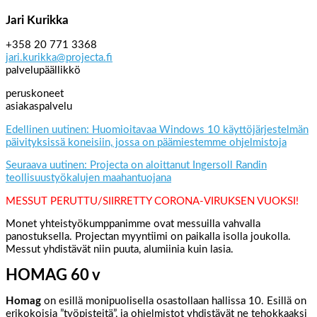
Jari Kurikka
+358 20 771 3368
jari.kurikka@projecta.fi
palvelupäällikkö
peruskoneet
asiakaspalvelu
Edellinen uutinen: Huomioitavaa Windows 10 käyttöjärjestelmän
päivityksissä koneisiin, jossa on päämiestemme ohjelmistoja
Seuraava uutinen: Projecta on aloittanut Ingersoll Randin
teollisuustyökalujen maahantuojana
MESSUT PERUTTU/SIIRRETTY CORONA-VIRUKSEN VUOKSI!
Monet yhteistyökumppanimme ovat messuilla vahvalla
panostuksella. Projectan myyntiimi on paikalla isolla joukolla.
Messut yhdistävät niin puuta, alumiinia kuin lasia.
HOMAG 60 v
Homag
on esillä monipuolisella osastollaan hallissa 10. Esillä on
erikokoisia ”työpisteitä”, ja ohjelmistot yhdistävät ne tehokkaaksi