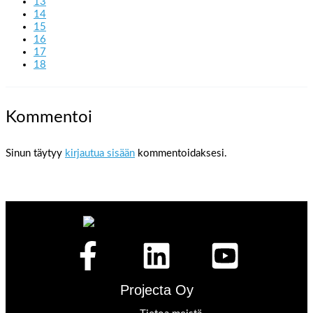
13
14
15
16
17
18
Kommentoi
Sinun täytyy
kirjautua sisään
kommentoidaksesi.
Projecta Oy