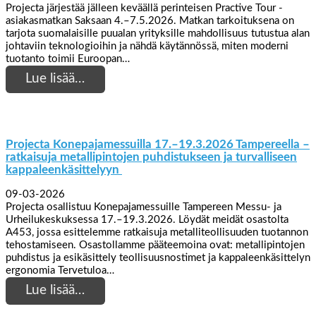
Projecta järjestää jälleen keväällä perinteisen Practive Tour -
asiakasmatkan Saksaan 4.–7.5.2026. Matkan tarkoituksena on
tarjota suomalaisille puualan yrityksille mahdollisuus tutustua alan
johtaviin teknologioihin ja nähdä käytännössä, miten moderni
tuotanto toimii Euroopan…
Lue lisää…
Projecta Konepajamessuilla 17.–19.3.2026 Tampereella –
ratkaisuja metallipintojen puhdistukseen ja turvalliseen
kappaleenkäsittelyyn
09-03-2026
Projecta osallistuu Konepajamessuille Tampereen Messu- ja
Urheilukeskuksessa 17.–19.3.2026. Löydät meidät osastolta
A453, jossa esittelemme ratkaisuja metalliteollisuuden tuotannon
tehostamiseen. Osastollamme pääteemoina ovat: metallipintojen
puhdistus ja esikäsittely teollisuusnostimet ja kappaleenkäsittelyn
ergonomia Tervetuloa…
Lue lisää…