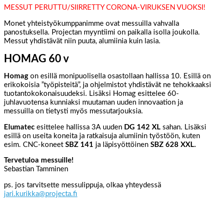
MESSUT PERUTTU/SIIRRETTY CORONA-VIRUKSEN VUOKSI!
Monet yhteistyökumppanimme ovat messuilla vahvalla
panostuksella. Projectan myyntiimi on paikalla isolla joukolla.
Messut yhdistävät niin puuta, alumiinia kuin lasia.
HOMAG 60 v
Homag
on esillä monipuolisella osastollaan hallissa 10. Esillä on
erikokoisia ”työpisteitä”, ja ohjelmistot yhdistävät ne tehokkaaksi
tuotantokokonaisuudeksi. Lisäksi Homag esittelee 60-
juhlavuotensa kunniaksi muutaman uuden innovaation ja
messuilla on tietysti myös messutarjouksia.
Elumatec
esittelee hallissa 3A uuden
DG 142 XL
sahan. Lisäksi
esillä on useita koneita ja ratkaisuja alumiinin työstöön, kuten
esim. CNC-koneet
SBZ 141
ja läpisyöttöinen
SBZ 628 XXL.
Tervetuloa messuille!
Sebastian Tamminen
ps. jos tarvitsette messulippuja, olkaa yhteydessä
jari.kurikka@projecta.fi