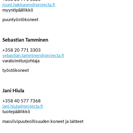
jouni.hakkanen@projecta.fi
myyntipäällikkö
puuntyöstökoneet
Sebastian Tamminen
+358 20 771 3303
sebastian.tamminen@projecta.fi
varatoimitusjohtaja
työstökoneet
Jani Hiula
+358 40 577 7368
jani.hiula@projecta.fi
tuotepäällikkö
massiivipuuteollisuuden koneet ja laitteet