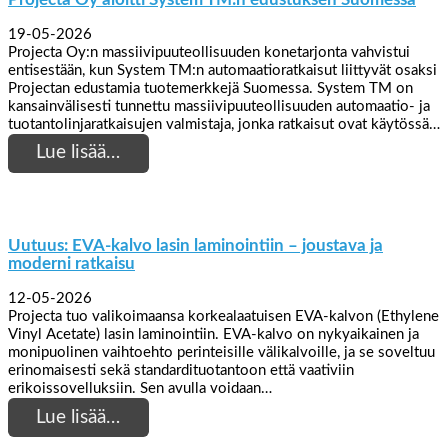
19-05-2026
Projecta Oy:n massiivipuuteollisuuden konetarjonta vahvistui
entisestään, kun System TM:n automaatioratkaisut liittyvät osaksi
Projectan edustamia tuotemerkkejä Suomessa. System TM on
kansainvälisesti tunnettu massiivipuuteollisuuden automaatio- ja
tuotantolinjaratkaisujen valmistaja, jonka ratkaisut ovat käytössä…
Lue lisää…
Uutuus: EVA-kalvo lasin laminointiin – joustava ja
moderni ratkaisu
12-05-2026
Projecta tuo valikoimaansa korkealaatuisen EVA-kalvon (Ethylene
Vinyl Acetate) lasin laminointiin. EVA-kalvo on nykyaikainen ja
monipuolinen vaihtoehto perinteisille välikalvoille, ja se soveltuu
erinomaisesti sekä standardituotantoon että vaativiin
erikoissovelluksiin. Sen avulla voidaan…
Lue lisää…