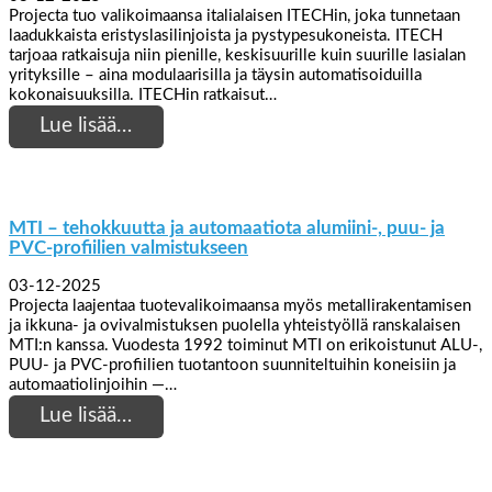
Projecta tuo valikoimaansa italialaisen ITECHin, joka tunnetaan
laadukkaista eristyslasilinjoista ja pystypesukoneista. ITECH
tarjoaa ratkaisuja niin pienille, keskisuurille kuin suurille lasialan
yrityksille – aina modulaarisilla ja täysin automatisoiduilla
kokonaisuuksilla. ITECHin ratkaisut…
Lue lisää…
MTI – tehokkuutta ja automaatiota alumiini-, puu- ja
PVC-profiilien valmistukseen
03-12-2025
Projecta laajentaa tuotevalikoimaansa myös metallirakentamisen
ja ikkuna- ja ovivalmistuksen puolella yhteistyöllä ranskalaisen
MTI:n kanssa. Vuodesta 1992 toiminut MTI on erikoistunut ALU-,
PUU- ja PVC-profiilien tuotantoon suunniteltuihin koneisiin ja
automaatiolinjoihin —…
Lue lisää…