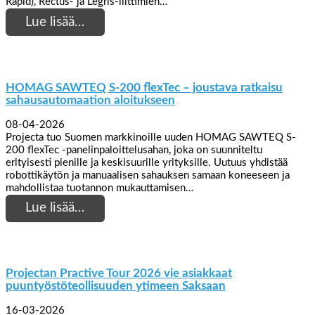
Rapid), Rectus- ja Legris-liittimien…
Lue lisää…
HOMAG SAWTEQ S-200 flexTec – joustava ratkaisu
sahausautomaation aloitukseen
08-04-2026
Projecta tuo Suomen markkinoille uuden HOMAG SAWTEQ S-
200 flexTec -panelinpaloittelusahan, joka on suunniteltu
erityisesti pienille ja keskisuurille yrityksille. Uutuus yhdistää
robottikäytön ja manuaalisen sahauksen samaan koneeseen ja
mahdollistaa tuotannon mukauttamisen…
Lue lisää…
Projectan Practive Tour 2026 vie asiakkaat
puuntyöstöteollisuuden ytimeen Saksaan
16-03-2026