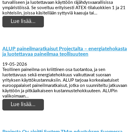
turvalliseen ja luotettavaan käyttöön räjähdysvaarallisissa
ympäristöissä. Se soveltuu erityisesti ATEX-tilaluokkien 1 ja 21
kohteisiin, joissa käsitellään syttyviä kaasuja tai…
Lue lisää…
ALUP paineilmaratkaisut Projectalta – energiatehokasta
ja luotettavaa paineilmaa teollisuuteen
19-05-2026
Teollinen paineilma on kriittinen osa tuotantoa, ja sen
luotettavuus sekä energiatehokkuus vaikuttavat suoraan
yrityksen käyttökustannuksiin. ALUP tarjoaa korkealaatuiset
eurooppalaiset paineilmaratkaisut, jotka on suunniteltu jatkuvaan
käyttöön ja pitkäaikaiseen kustannustehokkuuteen. ALUPin
valikoimaan…
Lue lisää…
Projecta Oy aloitti System TM:n edustuksen Suomessa