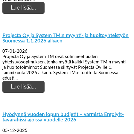
Lue lisää…
Projecta Oy ja System TM:n myynti- ja huoltoyhteistyön
Suomessa 1.1.2026 alkaen
07-01-2026
Projecta Oy ja System TM ovat solmineet uuden
yhteistyösopimuksen, jonka myötä kaikki System TM:n myynti-
ja huoltotoiminnot Suomessa siirtyvät Projecta Oy:lle 1.
tammikuuta 2026 alkaen. System TM:n tuotteita Suomessa
edusti…
Lue lisää…
Hyödynnä vuoden lopun budjetit – varmista Ergolyft-
tavarahissi ajoissa vuodelle 2026
05-12-2025