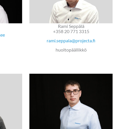
Rami Seppälä
+358 20 771 3315
.ee
rami.seppala@projecta.fi
huoltopäällikkö