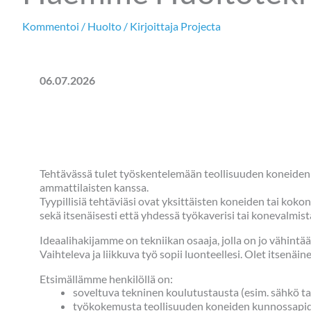
Kommentoi
/
Huolto
/ Kirjoittaja
Projecta
06.07.2026
Tehtävässä tulet työskentelemään teollisuuden koneiden 
ammattilaisten kanssa.
Tyypillisiä tehtäviäsi ovat yksittäisten koneiden tai koko
sekä itsenäisesti että yhdessä työkaverisi tai konevalmis
Ideaalihakijamme on tekniikan osaaja, jolla on jo vähint
Vaihteleva ja liikkuva työ sopii luonteellesi. Olet itsenäine
Etsimällämme henkilöllä on:
soveltuva tekninen koulutustausta (esim. sähkö t
työkokemusta teollisuuden koneiden kunnossapido