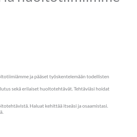
uoltotiimiämme ja pääset työskentelemään todellisten
lutus sekä erilaiset huoltotehtävät. Tehtäviäsi hoidat
tehtävistä. Haluat kehittää itseäsi ja osaamistasi.
ä.