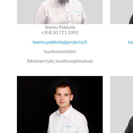
Teemu Pekkola
+358 20 771 3392
teemu.pekkola@projecta.fi
la
huoltoinsinööri
Tekninen tuki, huoltosopimukset