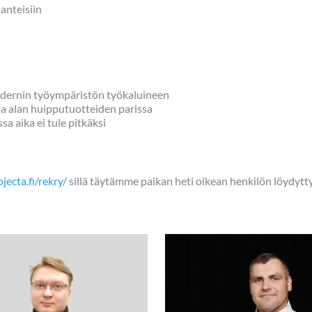
anteisiin
modernin työympäristön työkaluineen
a alan huipputuotteiden parissa
a aika ei tule pitkäksi
i
ecta.fi/rekry/
sillä täytämme paikan heti oikean henkilön löydytt