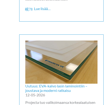
Lue lisää…
Uutuus: EVA-kalvo lasin laminointiin –
joustava ja moderni ratkaisu
12-05-2026
Projecta tuo valikoimaansa korkealaatuisen