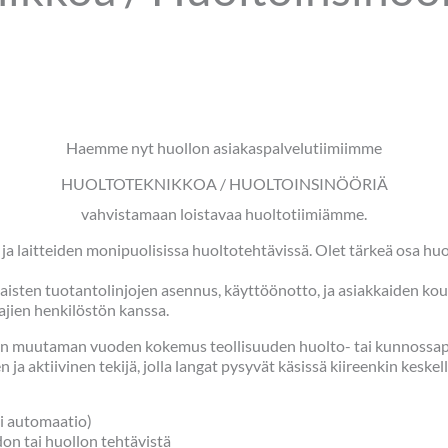
Haemme nyt huollon asiakaspalvelutiimiimme
HUOLTOTEKNIKKOA / HUOLTOINSINÖÖRIÄ
vahvistamaan loistavaa huoltotiimiämme.
ja laitteiden monipuolisissa huoltotehtävissä. Olet tärkeä osa h
naisten tuotantolinjojen asennus, käyttöönotto, ja asiakkaiden kou
tajien henkilöstön kanssa.
ään muutaman vuoden kokemus teollisuuden huolto- tai kunnossapito
n ja aktiivinen tekijä, jolla langat pysyvät käsissä kiireenkin keskell
ai automaatio)
n tai huollon tehtävistä