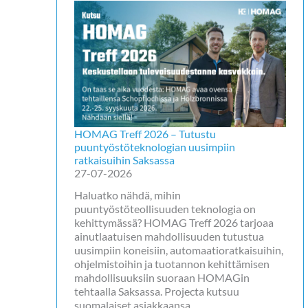
HOMAG Treff 2026 – Tutustu
puuntyöstöteknologian uusimpiin
ratkaisuihin Saksassa
27-07-2026
Haluatko nähdä, mihin
puuntyöstöteollisuuden teknologia on
kehittymässä? HOMAG Treff 2026 tarjoaa
ainutlaatuisen mahdollisuuden tutustua
uusimpiin koneisiin, automaatioratkaisuihin,
ohjelmistoihin ja tuotannon kehittämisen
mahdollisuuksiin suoraan HOMAGin
tehtaalla Saksassa. Projecta kutsuu
suomalaiset asiakkaansa…