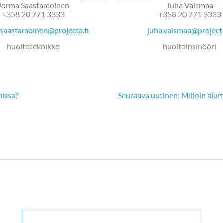
Jorma Saastamoinen
Juha Vaismaa
+358 20 771 3333
+358 20 771 3333
.saastamoinen@projecta.fi
juha.vaismaa@projecta
huoltoteknikko
huoltoinsinööri
nissa?
Seuraava uutinen: Milloin alu