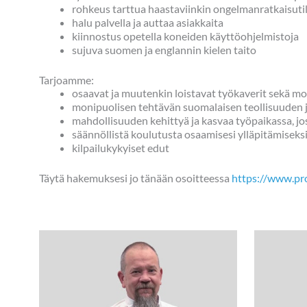
rohkeus tarttua haastaviinkin ongelmanratkaisutil
halu palvella ja auttaa asiakkaita
kiinnostus opetella koneiden käyttöohjelmistoja
sujuva suomen ja englannin kielen taito
Tarjoamme:
osaavat ja muutenkin loistavat työkaverit sekä 
monipuolisen tehtävän suomalaisen teollisuuden j
mahdollisuuden kehittyä ja kasvaa työpaikassa, joss
säännöllistä koulutusta osaamisesi ylläpitämiseks
kilpailukykyiset edut
Täytä hakemuksesi jo tänään osoitteessa
https://www.proj