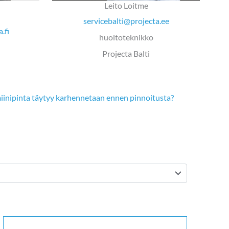
Leito Loitme
servicebalti@projecta.ee
.fi
huoltoteknikko
Projecta Balti
miinipinta täytyy karhennetaan ennen pinnoitusta?