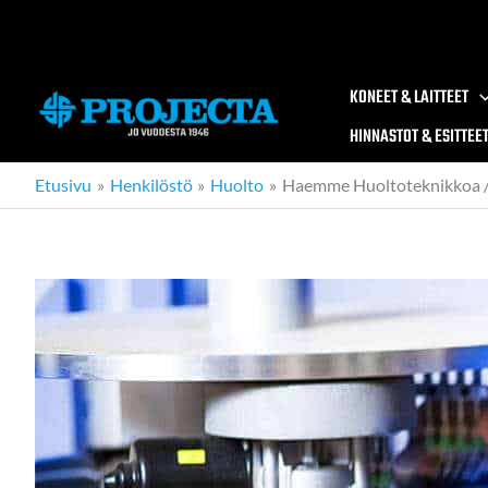
Siirry
sisältöön
KONEET & LAITTEET
HINNASTOT & ESITTEE
Etusivu
Henkilöstö
Huolto
Haemme Huoltoteknikkoa / 