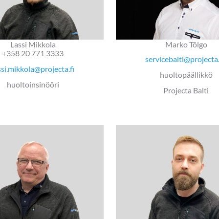
Lassi Mikkola
Marko Tõlgo
+358 20 771 3333
servicebalti@projecta
ssi.mikkola@projecta.fi
huoltopäällikkö
huoltoinsinööri
Projecta Balti