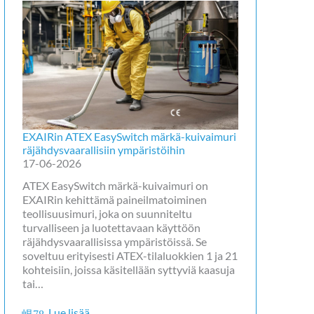
EXAIRin ATEX EasySwitch märkä-kuivaimuri
räjähdysvaarallisiin ympäristöihin
17-06-2026
ATEX EasySwitch märkä-kuivaimuri on
EXAIRin kehittämä paineilmatoiminen
teollisuusimuri, joka on suunniteltu
turvalliseen ja luotettavaan käyttöön
räjähdysvaarallisissa ympäristöissä. Se
soveltuu erityisesti ATEX-tilaluokkien 1 ja 21
kohteisiin, joissa käsitellään syttyviä kaasuja
tai…
Lue lisää…