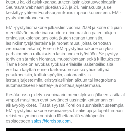
kutsuu kaikki asiakkaansa uuteen lasinjalostuswebinaariin.
Seuraava webinaari pidetään 23. ja 24. heinäkuuta ja se
keskittyy yhteen Forel-sarjan ikonisimpaan koneeseen: EM -
pystyhiomakoneeseen.
EM -pystyhiomakone julkaistiin vuonna 2008 ja kone otti pian
merkittävän markkinaosuuden: erinomaisten patentoitujen
ominaisuuksiensa ansiosta (kuten reunan tunnistin,
lasinkiinnitysjärjestelmä ja monet muut, joista kerrotaan
webinaarin aikana) Forelin EM -pystyhiomakone on yksi
parhaimmista ratkaisuista lasireunojen työstöön. Se pystyy
terävien särmien hiontaan, muotohiontaan sekä kiillotukseen.
Tämä kone on arvokas työkalu erilaisille lasitehtaille: sitä
voidaan käyttää ennen karkaisuprosessia yhdistettynä
pesukoneisiin, kallistuspöytiin, automaattisiin
lastausjärjestelmiin, eristyslasilinjan alkuun tai integroituna
automaattiseen käsittely- ja sorttausjärjestelmään.
Kesäkuussa pidetyn webinaarin menestyksen jälkeen lasittajat
ympäri maailman ovat pyytäneet uusintoja kattamaan eri
aikavyöhykkeet. Tästä syystä Forel on suunnitellut useampia
EM -pystyhiomakone webinaareja. Lisätietoja ja tapahtumaan
rekisteröityminen onnistuu lähettämällä sähköpostia
osoitteeseen
sales@forelspa.com
.