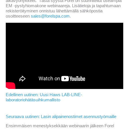
aikavyöhykkeet. Tästä syystä Forel on suunnitellut useampia
EM -pystyhiomakone webinaareja. Lisätietoja ja tapahtumaan
rekisteröityminen onnistuu lähettämällä sähköpostia
osoitteeseen
sales@forelspa.com
.
Edellinen uutinen: Uusi Haws LAB-LINE-
laboratoriohätäsuihkumallisto
Seuraava uutinen: Lasin alipainenostimet asennustyömaille
Ensimmäisen menestyksekkään webinaarin jälkeen Forel