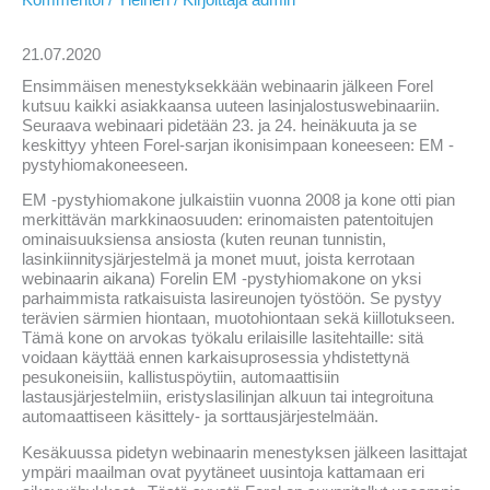
Kommentoi
/
Yleinen
/ Kirjoittaja
admin
21.07.2020
Ensimmäisen menestyksekkään webinaarin jälkeen Forel
kutsuu kaikki asiakkaansa uuteen lasinjalostuswebinaariin.
Seuraava webinaari pidetään 23. ja 24. heinäkuuta ja se
keskittyy yhteen Forel-sarjan ikonisimpaan koneeseen: EM -
pystyhiomakoneeseen.
EM -pystyhiomakone julkaistiin vuonna 2008 ja kone otti pian
merkittävän markkinaosuuden: erinomaisten patentoitujen
ominaisuuksiensa ansiosta (kuten reunan tunnistin,
lasinkiinnitysjärjestelmä ja monet muut, joista kerrotaan
webinaarin aikana) Forelin EM -pystyhiomakone on yksi
parhaimmista ratkaisuista lasireunojen työstöön. Se pystyy
terävien särmien hiontaan, muotohiontaan sekä kiillotukseen.
Tämä kone on arvokas työkalu erilaisille lasitehtaille: sitä
voidaan käyttää ennen karkaisuprosessia yhdistettynä
pesukoneisiin, kallistuspöytiin, automaattisiin
lastausjärjestelmiin, eristyslasilinjan alkuun tai integroituna
automaattiseen käsittely- ja sorttausjärjestelmään.
Kesäkuussa pidetyn webinaarin menestyksen jälkeen lasittajat
ympäri maailman ovat pyytäneet uusintoja kattamaan eri