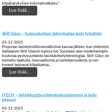
kilpailukykyinen kokonaisratkaisu.”
Lue lisää…
Skill Glass – huippuluokan teknologiaa lasin työstöön
03-12-2025
Projectan lasintyöstökonevalikoima kasvaa jälleen, kun yhteistyö
italialaisen Skill Glassin kanssa tuo Suomeen alan moderneimpiin
kuuluvaa pystysuuntaista lasinkäsittelyteknologiaa. Skill Glass on
tunnettu laadusta, innovaatioista ja luotettavuudesta, ja sen
koneet tarjoavat kilpailuetua…
Lue lisää…
ITECH – tehokkuutta eristyslasituotantoon ja lasin
pesuun
03-12-2025