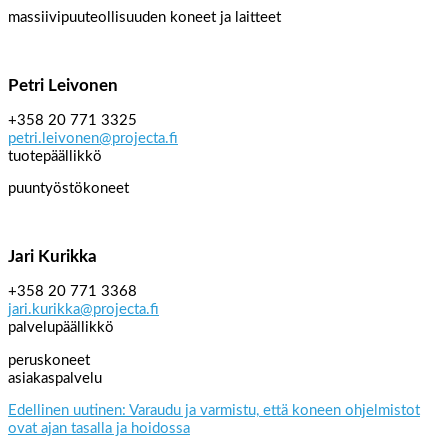
massiivipuuteollisuuden koneet ja laitteet
Petri Leivonen
+358 20 771 3325
petri.leivonen@projecta.fi
tuotepäällikkö
puuntyöstökoneet
Jari Kurikka
+358 20 771 3368
jari.kurikka@projecta.fi
palvelupäällikkö
peruskoneet
asiakaspalvelu
Edellinen uutinen: Varaudu ja varmistu, että koneen ohjelmistot
ovat ajan tasalla ja hoidossa