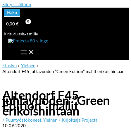
Siirry sisältöön
Haku
0,00
€
Kirjaudu asiakastilille
Etusivu
Yleinen
Altendorf F45 juhlavuoden ”Green Edition” mallit erikoishintaan
Altendorf F45
juhlavuoden ”Green
Edition” mallit
erikoishintaan
/
Puuntyöstökoneet
,
Yleinen
/ Kirjoittaja
Projecta
10.09.2020