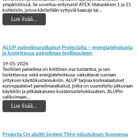
ympäristöissä. Se soveltuu erityisesti ATEX-tilaluokkien 1 ja 21
kohteisiin, joissa käsitellään syttyviä kaasuja tai…
Lue lisää…
ALUP paineilmaratkaisut Projectalta – energiatehokasta
ja luotettavaa paineilmaa teollisuuteen
19-05-2026
Teollinen paineilma on kriittinen osa tuotantoa, ja sen
luotettavuus sekä energiatehokkuus vaikuttavat suoraan
yrityksen käyttökustannuksiin. ALUP tarjoaa korkealaatuiset
eurooppalaiset paineilmaratkaisut, jotka on suunniteltu jatkuvaan
käyttöön ja pitkäaikaiseen kustannustehokkuuteen. ALUPin
valikoimaan…
Lue lisää…
Projecta Oy aloitti System TM:n edustuksen Suomessa