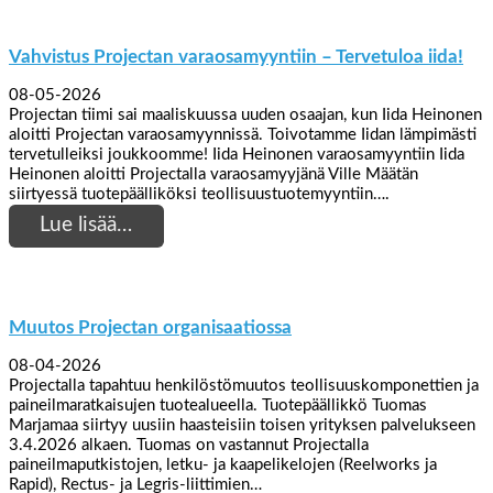
Vahvistus Projectan varaosamyyntiin – Tervetuloa iida!
08-05-2026
Projectan tiimi sai maaliskuussa uuden osaajan, kun Iida Heinonen
aloitti Projectan varaosamyynnissä. Toivotamme Iidan lämpimästi
tervetulleiksi joukkoomme! Iida Heinonen varaosamyyntiin Iida
Heinonen aloitti Projectalla varaosamyyjänä Ville Määtän
siirtyessä tuotepäälliköksi teollisuustuotemyyntiin….
Lue lisää…
Muutos Projectan organisaatiossa
08-04-2026
Projectalla tapahtuu henkilöstömuutos teollisuuskomponettien ja
paineilmaratkaisujen tuotealueella. Tuotepäällikkö Tuomas
Marjamaa siirtyy uusiin haasteisiin toisen yrityksen palvelukseen
3.4.2026 alkaen. Tuomas on vastannut Projectalla
paineilmaputkistojen, letku- ja kaapelikelojen (Reelworks ja
Rapid), Rectus- ja Legris-liittimien…