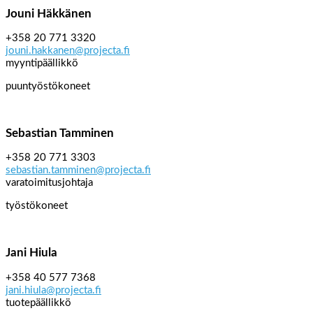
Jouni Häkkänen
+358 20 771 3320
jouni.hakkanen@projecta.fi
myyntipäällikkö
puuntyöstökoneet
Sebastian Tamminen
+358 20 771 3303
sebastian.tamminen@projecta.fi
varatoimitusjohtaja
työstökoneet
Jani Hiula
+358 40 577 7368
jani.hiula@projecta.fi
tuotepäällikkö