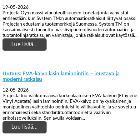
19-05-2026
Projecta Oy:n massiivipuuteollisuuden konetarjonta vahvistui
entisestään, kun System TM:n automaatioratkaisut liittyvät osaksi
Projectan edustamia tuotemerkkejä Suomessa. System TM on
kansainvälisesti tunnettu massiivipuuteollisuuden automaatio- ja
tuotantolinjaratkaisujen valmistaja, jonka ratkaisut ovat käytössä…
Lue lisää…
Uutuus: EVA-kalvo lasin laminointiin – joustava ja
moderni ratkaisu
12-05-2026
Projecta tuo valikoimaansa korkealaatuisen EVA-kalvon (Ethylene
Vinyl Acetate) lasin laminointiin. EVA-kalvo on nykyaikainen ja
monipuolinen vaihtoehto perinteisille välikalvoille, ja se soveltuu
erinomaisesti sekä standardituotantoon että vaativiin
erikoissovelluksiin. Sen avulla voidaan…
Lue lisää…