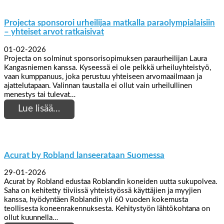
Projecta sponsoroi urheilijaa matkalla paraolympialaisiin
– yhteiset arvot ratkaisivat
01-02-2026
Projecta on solminut sponsorisopimuksen paraurheilijan Laura
Kangasniemen kanssa. Kyseessä ei ole pelkkä urheiluyhteistyö,
vaan kumppanuus, joka perustuu yhteiseen arvomaailmaan ja
ajattelutapaan. Valinnan taustalla ei ollut vain urheilullinen
menestys tai tulevat…
Lue lisää…
Acurat by Robland lanseerataan Suomessa
29-01-2026
Acurat by Robland edustaa Roblandin koneiden uutta sukupolvea.
Saha on kehitetty tiiviissä yhteistyössä käyttäjien ja myyjien
kanssa, hyödyntäen Roblandin yli 60 vuoden kokemusta
teollisesta koneenrakennuksesta. Kehitystyön lähtökohtana on
ollut kuunnella…