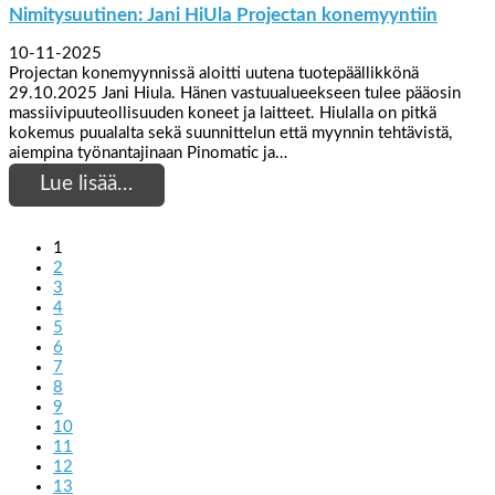
Nimitysuutinen: Jani HiUla Projectan konemyyntiin
10-11-2025
Projectan konemyynnissä aloitti uutena tuotepäällikkönä
29.10.2025 Jani Hiula. Hänen vastuualueekseen tulee pääosin
massiivipuuteollisuuden koneet ja laitteet. Hiulalla on pitkä
kokemus puualalta sekä suunnittelun että myynnin tehtävistä,
aiempina työnantajinaan Pinomatic ja…
Lue lisää…
1
2
3
4
5
6
7
8
9
10
11
12
13