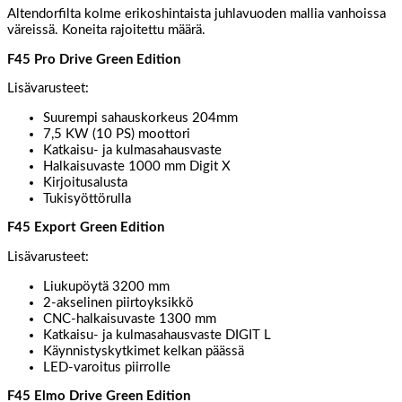
Altendorfilta kolme erikoshintaista juhlavuoden mallia vanhoissa
väreissä. Koneita rajoitettu määrä.
F45 Pro Drive Green Edition
Lisävarusteet:
Suurempi sahauskorkeus 204mm
7,5 KW (10 PS) moottori
Katkaisu- ja kulmasahausvaste
Halkaisuvaste 1000 mm Digit X
Kirjoitusalusta
Tukisyöttörulla
F45 Export Green Edition
Lisävarusteet:
Liukupöytä 3200 mm
2-akselinen piirtoyksikkö
CNC-halkaisuvaste 1300 mm
Katkaisu- ja kulmasahausvaste DIGIT L
Käynnistyskytkimet kelkan päässä
LED-varoitus piirrolle
F45 Elmo Drive Green Edition