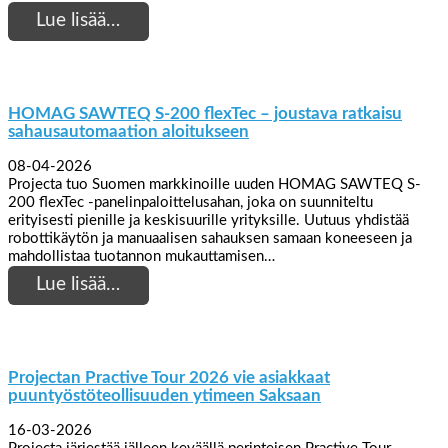
Lue lisää…
HOMAG SAWTEQ S-200 flexTec – joustava ratkaisu
sahausautomaation aloitukseen
08-04-2026
Projecta tuo Suomen markkinoille uuden HOMAG SAWTEQ S-
200 flexTec -panelinpaloittelusahan, joka on suunniteltu
erityisesti pienille ja keskisuurille yrityksille. Uutuus yhdistää
robottikäytön ja manuaalisen sahauksen samaan koneeseen ja
mahdollistaa tuotannon mukauttamisen…
Lue lisää…
Projectan Practive Tour 2026 vie asiakkaat
puuntyöstöteollisuuden ytimeen Saksaan
16-03-2026