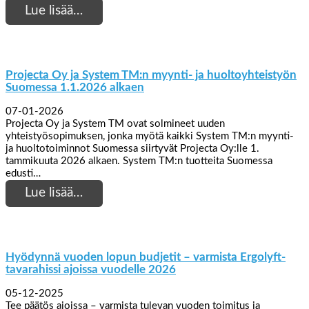
Lue lisää…
Projecta Oy ja System TM:n myynti- ja huoltoyhteistyön
Suomessa 1.1.2026 alkaen
07-01-2026
Projecta Oy ja System TM ovat solmineet uuden
yhteistyösopimuksen, jonka myötä kaikki System TM:n myynti-
ja huoltotoiminnot Suomessa siirtyvät Projecta Oy:lle 1.
tammikuuta 2026 alkaen. System TM:n tuotteita Suomessa
edusti…
Lue lisää…
Hyödynnä vuoden lopun budjetit – varmista Ergolyft-
tavarahissi ajoissa vuodelle 2026
05-12-2025
Tee päätös ajoissa – varmista tulevan vuoden toimitus ja