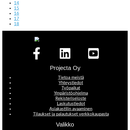
14
15
16
17
18
Projecta Oy
Tietoa meistä
Yhteystiedot
Työpaikat
Ympäristöohjelma
Rekisteriseloste
Laskutustiedot
Asiakastilin avaaminen
Tilaukset ja palautukset verkkokaupasta
Valikko