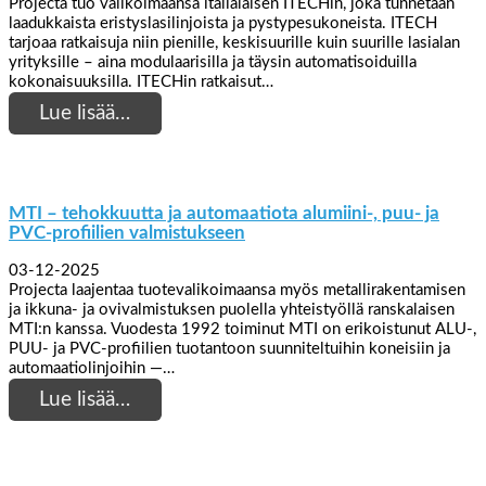
Projecta tuo valikoimaansa italialaisen ITECHin, joka tunnetaan
laadukkaista eristyslasilinjoista ja pystypesukoneista. ITECH
tarjoaa ratkaisuja niin pienille, keskisuurille kuin suurille lasialan
yrityksille – aina modulaarisilla ja täysin automatisoiduilla
kokonaisuuksilla. ITECHin ratkaisut…
Lue lisää…
MTI – tehokkuutta ja automaatiota alumiini-, puu- ja
PVC-profiilien valmistukseen
03-12-2025
Projecta laajentaa tuotevalikoimaansa myös metallirakentamisen
ja ikkuna- ja ovivalmistuksen puolella yhteistyöllä ranskalaisen
MTI:n kanssa. Vuodesta 1992 toiminut MTI on erikoistunut ALU-,
PUU- ja PVC-profiilien tuotantoon suunniteltuihin koneisiin ja
automaatiolinjoihin —…
Lue lisää…