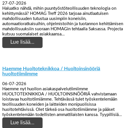
27-07-2026
Haluatko nähdä, mihin puuntyöstöteollisuuden teknologia on
kehittymässä? HOMAG Treff 2026 tarjoaa ainutlaatuisen
mahdollisuuden tutustua uusimpiin koneisiin,
automaatioratkaisuihin, ohjelmistoihin ja tuotannon kehittämisen
mahdollisuuksiin suoraan HOMAGin tehtaalla Saksassa. Projecta
kutsuu suomalaiset asiakkaansa…
Lue lisää…
Haemme Huoltoteknikkoa / Huoltoinsinööriä
huoltotiimiimme
06-07-2026
Haemme nyt huollon asiakaspalvelutiimiimme
HUOLTOTEKNIKKOA / HUOLTOINSINÖÖRIÄ vahvistamaan
loistavaa huoltotiimiämme. Tehtävässä tulet työskentelemään
teollisuuden koneiden ja laitteiden monipuolisissa
huoltotehtävissä. Olet tärkeä osa huoltotiimiämme ja pääset
työskentelemään todellisten ammattilaisten kanssa. Tyypillisiä…
Lue lisää…