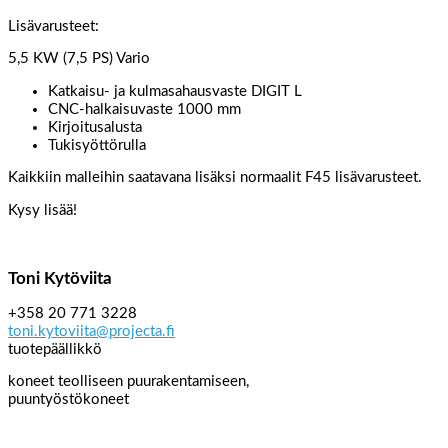
Lisävarusteet:
5,5 KW (7,5 PS) Vario
Katkaisu- ja kulmasahausvaste DIGIT L
CNC-halkaisuvaste 1000 mm
Kirjoitusalusta
Tukisyöttörulla
Kaikkiin malleihin saatavana lisäksi normaalit F45 lisävarusteet.
Kysy lisää!
Toni Kytöviita
+358 20 771 3228
toni.kytoviita@projecta.fi
tuotepäällikkö
koneet teolliseen puurakentamiseen,
puuntyöstökoneet