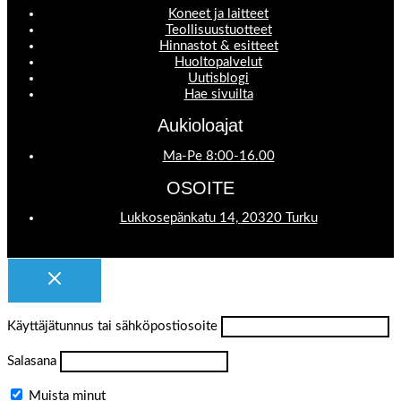
Koneet ja laitteet
Teollisuustuotteet
Hinnastot & esitteet
Huoltopalvelut
Uutisblogi
Hae sivuilta
Aukioloajat
Ma-Pe 8:00-16.00
OSOITE
Lukkosepänkatu 14, 20320 Turku
Käyttäjätunnus tai sähköpostiosoite
Salasana
Muista minut