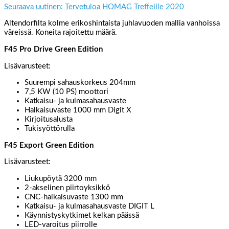
Seuraava uutinen: Tervetuloa HOMAG Treffeille 2020
Altendorfilta kolme erikoshintaista juhlavuoden mallia vanhoissa
väreissä. Koneita rajoitettu määrä.
F45 Pro Drive Green Edition
Lisävarusteet:
Suurempi sahauskorkeus 204mm
7,5 KW (10 PS) moottori
Katkaisu- ja kulmasahausvaste
Halkaisuvaste 1000 mm Digit X
Kirjoitusalusta
Tukisyöttörulla
F45 Export Green Edition
Lisävarusteet:
Liukupöytä 3200 mm
2-akselinen piirtoyksikkö
CNC-halkaisuvaste 1300 mm
Katkaisu- ja kulmasahausvaste DIGIT L
Käynnistyskytkimet kelkan päässä
LED-varoitus piirrolle