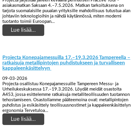
Projecta järjestää jälleen keväällä perinteisen Practive Tour -
asiakasmatkan Saksaan 4.–7.5.2026. Matkan tarkoituksena on
tarjota suomalaisille puualan yrityksille mahdollisuus tutustua alan
johtaviin teknologioihin ja nähdä käytännössä, miten moderni
tuotanto toimii Euroopan…
Lue lisää…
Projecta Konepajamessuilla 17.–19.3.2026 Tampereella –
ratkaisuja metallipintojen puhdistukseen ja turvalliseen
kappaleenkäsittelyyn
09-03-2026
Projecta osallistuu Konepajamessuille Tampereen Messu- ja
Urheilukeskuksessa 17.–19.3.2026. Löydät meidät osastolta
A453, jossa esittelemme ratkaisuja metalliteollisuuden tuotannon
tehostamiseen. Osastollamme pääteemoina ovat: metallipintojen
puhdistus ja esikäsittely teollisuusnostimet ja kappaleenkäsittelyn
ergonomia Tervetuloa…
Lue lisää…