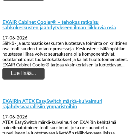
EXAIR Cabinet Cooler® – tehokas ratkaisu
sähkökeskusten jäähdytykseen ilman liikkuvia osia
17-06-2026
Sähkö- ja automaatiokeskusten luotettava toiminta on kriittinen
osa teollisuuden tuotantoprosesseja. Keskusten sisälämpötilan
noustessa liikaa voivat seurauksena olla komponenttiviat,
odottamattomat tuotantokatkokset ja kalliit huoltotoimenpiteet.
EXAIR Cabinet Cooler® tarjoaa yksinkertaisen ja luotettavan…
Lue lisää…
EXAIRin ATEX EasySwitch märkä-kuivaimuri
räjähdysvaarallisiin ympäristöihin
17-06-2026
ATEX EasySwitch märkä-kuivaimuri on EXAIRin kehittämä
paineilmatoiminen teollisuusimuri, joka on suunniteltu
turvalliseen ja luotettavaan käyttöön räjähdysvaarallisissa