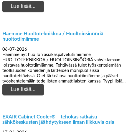
Lue lisää…
Haemme Huoltoteknikkoa / Huoltoinsinööriä
huoltotiimiimme
06-07-2026
Haemme nyt huollon asiakaspalvelutiimiimme
HUOLTOTEKNIKKOA / HUOLTOINSINÖÖRIÄ vahvistamaan
loistavaa huoltotiimiämme. Tehtävässä tulet työskentelemään
teollisuuden koneiden ja laitteiden monipuolisissa
huoltotehtävissä. Olet tärkeä osa huoltotiimiämme ja pääset
työskentelemään todellisten ammattilaisten kanssa. Tyypillisiä…
Lue lisää…
EXAIR Cabinet Cooler® – tehokas ratkaisu
sähkökeskusten jäähdytykseen ilman liikkuvia osia