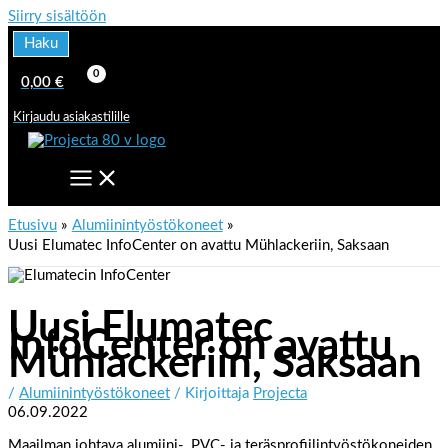
Siirry sisältöön
Haku
0,00
€
Kirjaudu asiakastilille
Etusivu
Alumiinintyöstökoneet
Uusi Elumatec InfoCenter on avattu Mühlackeriin, Saksaan
Uusi Elumatec
InfoCenter on avattu
Mühlackeriin, Saksaan
/
Alumiinintyöstökoneet
/ Kirjoittaja
Projecta
06.09.2022
Maailman johtava alumiini-, PVC- ja teräsprofiilintyöstökoneiden