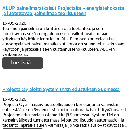
ALUP paineilmaratkaisut Projectalta – energiatehokasta
ja luotettavaa paineilmaa teollisuuteen
19-05-2026
Teollinen paineilma on kriittinen osa tuotantoa, ja sen
luotettavuus sekä energiatehokkuus vaikuttavat suoraan
yrityksen käyttökustannuksiin. ALUP tarjoaa korkealaatuiset
eurooppalaiset paineilmaratkaisut, jotka on suunniteltu jatkuvaan
käyttöön ja pitkäaikaiseen kustannustehokkuuteen. ALUPin
valikoimaan…
Lue lisää…
Projecta Oy aloitti System TM:n edustuksen Suomessa
19-05-2026
Projecta Oy:n massiivipuuteollisuuden konetarjonta vahvistui
entisestään, kun System TM:n automaatioratkaisut liittyvät osaksi
Projectan edustamia tuotemerkkejä Suomessa. System TM on
kansainvälisesti tunnettu massiivipuuteollisuuden automaatio- ja
tuotantolinjaratkaisujen valmistaja, jonka ratkaisut ovat käytössä…