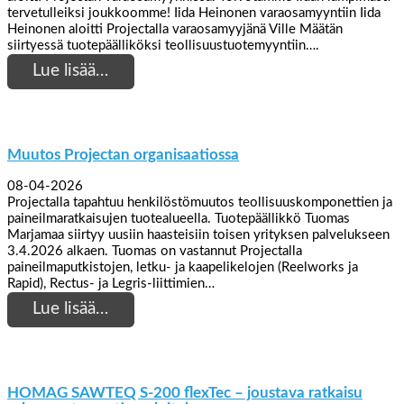
tervetulleiksi joukkoomme! Iida Heinonen varaosamyyntiin Iida
Heinonen aloitti Projectalla varaosamyyjänä Ville Määtän
siirtyessä tuotepäälliköksi teollisuustuotemyyntiin….
Lue lisää…
Muutos Projectan organisaatiossa
08-04-2026
Projectalla tapahtuu henkilöstömuutos teollisuuskomponettien ja
paineilmaratkaisujen tuotealueella. Tuotepäällikkö Tuomas
Marjamaa siirtyy uusiin haasteisiin toisen yrityksen palvelukseen
3.4.2026 alkaen. Tuomas on vastannut Projectalla
paineilmaputkistojen, letku- ja kaapelikelojen (Reelworks ja
Rapid), Rectus- ja Legris-liittimien…
Lue lisää…
HOMAG SAWTEQ S-200 flexTec – joustava ratkaisu