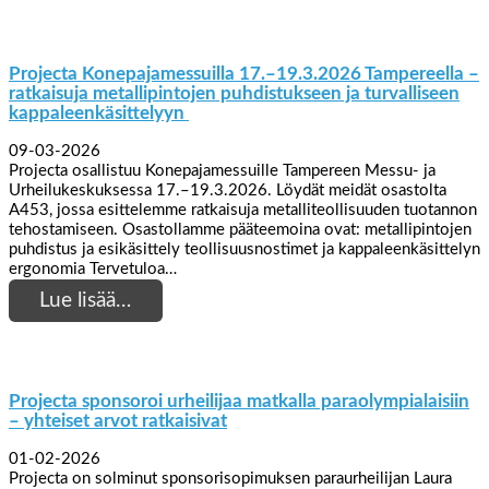
Projecta Konepajamessuilla 17.–19.3.2026 Tampereella –
ratkaisuja metallipintojen puhdistukseen ja turvalliseen
kappaleenkäsittelyyn
09-03-2026
Projecta osallistuu Konepajamessuille Tampereen Messu- ja
Urheilukeskuksessa 17.–19.3.2026. Löydät meidät osastolta
A453, jossa esittelemme ratkaisuja metalliteollisuuden tuotannon
tehostamiseen. Osastollamme pääteemoina ovat: metallipintojen
puhdistus ja esikäsittely teollisuusnostimet ja kappaleenkäsittelyn
ergonomia Tervetuloa…
Lue lisää…
Projecta sponsoroi urheilijaa matkalla paraolympialaisiin
– yhteiset arvot ratkaisivat
01-02-2026
Projecta on solminut sponsorisopimuksen paraurheilijan Laura