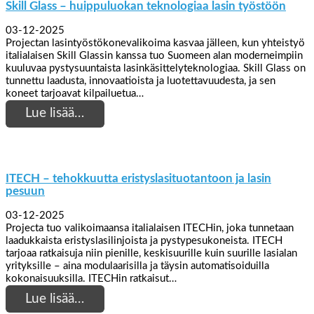
Skill Glass – huippuluokan teknologiaa lasin työstöön
03-12-2025
Projectan lasintyöstökonevalikoima kasvaa jälleen, kun yhteistyö
italialaisen Skill Glassin kanssa tuo Suomeen alan moderneimpiin
kuuluvaa pystysuuntaista lasinkäsittelyteknologiaa. Skill Glass on
tunnettu laadusta, innovaatioista ja luotettavuudesta, ja sen
koneet tarjoavat kilpailuetua…
Lue lisää…
ITECH – tehokkuutta eristyslasituotantoon ja lasin
pesuun
03-12-2025
Projecta tuo valikoimaansa italialaisen ITECHin, joka tunnetaan
laadukkaista eristyslasilinjoista ja pystypesukoneista. ITECH
tarjoaa ratkaisuja niin pienille, keskisuurille kuin suurille lasialan
yrityksille – aina modulaarisilla ja täysin automatisoiduilla
kokonaisuuksilla. ITECHin ratkaisut…
Lue lisää…