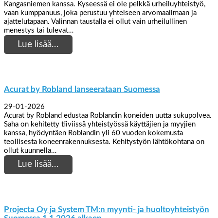
Kangasniemen kanssa. Kyseessä ei ole pelkkä urheiluyhteistyö,
vaan kumppanuus, joka perustuu yhteiseen arvomaailmaan ja
ajattelutapaan. Valinnan taustalla ei ollut vain urheilullinen
menestys tai tulevat…
Lue lisää…
Acurat by Robland lanseerataan Suomessa
29-01-2026
Acurat by Robland edustaa Roblandin koneiden uutta sukupolvea.
Saha on kehitetty tiiviissä yhteistyössä käyttäjien ja myyjien
kanssa, hyödyntäen Roblandin yli 60 vuoden kokemusta
teollisesta koneenrakennuksesta. Kehitystyön lähtökohtana on
ollut kuunnella…
Lue lisää…
Projecta Oy ja System TM:n myynti- ja huoltoyhteistyön