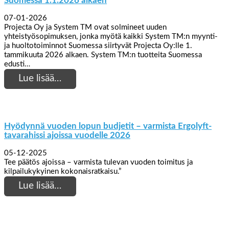
Suomessa 1.1.2026 alkaen
07-01-2026
Projecta Oy ja System TM ovat solmineet uuden
yhteistyösopimuksen, jonka myötä kaikki System TM:n myynti-
ja huoltotoiminnot Suomessa siirtyvät Projecta Oy:lle 1.
tammikuuta 2026 alkaen. System TM:n tuotteita Suomessa
edusti…
Lue lisää…
Hyödynnä vuoden lopun budjetit – varmista Ergolyft-
tavarahissi ajoissa vuodelle 2026
05-12-2025
Tee päätös ajoissa – varmista tulevan vuoden toimitus ja
kilpailukykyinen kokonaisratkaisu.”
Lue lisää…