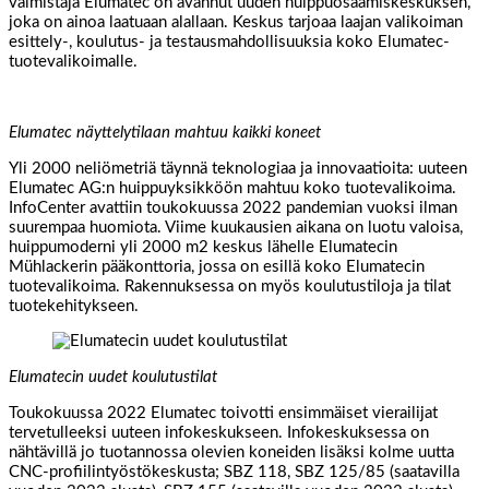
valmistaja Elumatec on avannut uuden huippuosaamiskeskuksen,
joka on ainoa laatuaan alallaan. Keskus tarjoaa laajan valikoiman
esittely-, koulutus- ja testausmahdollisuuksia koko Elumatec-
tuotevalikoimalle.
Elumatec näyttelytilaan mahtuu kaikki koneet
Yli 2000 neliömetriä täynnä teknologiaa ja innovaatioita: uuteen
Elumatec AG:n huippuyksikköön mahtuu koko tuotevalikoima.
InfoCenter avattiin toukokuussa 2022 pandemian vuoksi ilman
suurempaa huomiota. Viime kuukausien aikana on luotu valoisa,
huippumoderni yli 2000 m2 keskus lähelle Elumatecin
Mühlackerin pääkonttoria, jossa on esillä koko Elumatecin
tuotevalikoima. Rakennuksessa on myös koulutustiloja ja tilat
tuotekehitykseen.
Elumatecin uudet koulutustilat
Toukokuussa 2022 Elumatec toivotti ensimmäiset vierailijat
tervetulleeksi uuteen infokeskukseen. Infokeskuksessa on
nähtävillä jo tuotannossa olevien koneiden lisäksi kolme uutta
CNC-profiilintyöstökeskusta; SBZ 118, SBZ 125/85 (saatavilla