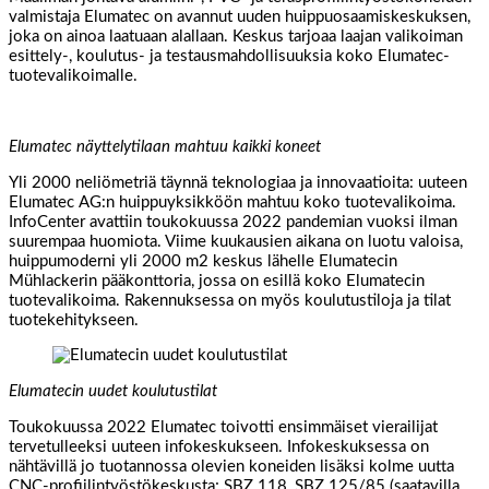
valmistaja Elumatec on avannut uuden huippuosaamiskeskuksen,
joka on ainoa laatuaan alallaan. Keskus tarjoaa laajan valikoiman
esittely-, koulutus- ja testausmahdollisuuksia koko Elumatec-
tuotevalikoimalle.
Elumatec näyttelytilaan mahtuu kaikki koneet
Yli 2000 neliömetriä täynnä teknologiaa ja innovaatioita: uuteen
Elumatec AG:n huippuyksikköön mahtuu koko tuotevalikoima.
InfoCenter avattiin toukokuussa 2022 pandemian vuoksi ilman
suurempaa huomiota. Viime kuukausien aikana on luotu valoisa,
huippumoderni yli 2000 m2 keskus lähelle Elumatecin
Mühlackerin pääkonttoria, jossa on esillä koko Elumatecin
tuotevalikoima. Rakennuksessa on myös koulutustiloja ja tilat
tuotekehitykseen.
Elumatecin uudet koulutustilat
Toukokuussa 2022 Elumatec toivotti ensimmäiset vierailijat
tervetulleeksi uuteen infokeskukseen. Infokeskuksessa on
nähtävillä jo tuotannossa olevien koneiden lisäksi kolme uutta
CNC-profiilintyöstökeskusta; SBZ 118, SBZ 125/85 (saatavilla