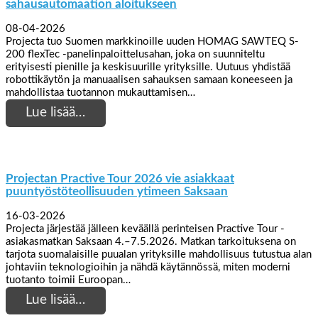
sahausautomaation aloitukseen
08-04-2026
Projecta tuo Suomen markkinoille uuden HOMAG SAWTEQ S-
200 flexTec -panelinpaloittelusahan, joka on suunniteltu
erityisesti pienille ja keskisuurille yrityksille. Uutuus yhdistää
robottikäytön ja manuaalisen sahauksen samaan koneeseen ja
mahdollistaa tuotannon mukauttamisen…
Lue lisää…
Projectan Practive Tour 2026 vie asiakkaat
puuntyöstöteollisuuden ytimeen Saksaan
16-03-2026
Projecta järjestää jälleen keväällä perinteisen Practive Tour -
asiakasmatkan Saksaan 4.–7.5.2026. Matkan tarkoituksena on
tarjota suomalaisille puualan yrityksille mahdollisuus tutustua alan
johtaviin teknologioihin ja nähdä käytännössä, miten moderni
tuotanto toimii Euroopan…
Lue lisää…