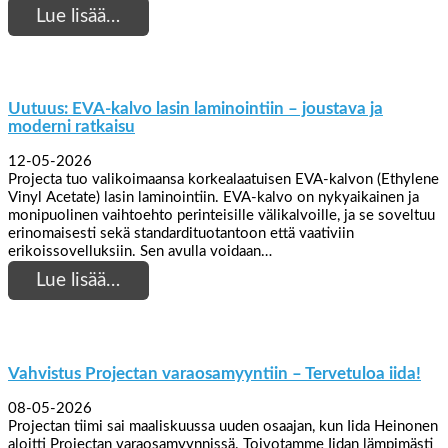
Lue lisää…
Uutuus: EVA-kalvo lasin laminointiin – joustava ja
moderni ratkaisu
12-05-2026
Projecta tuo valikoimaansa korkealaatuisen EVA-kalvon (Ethylene
Vinyl Acetate) lasin laminointiin. EVA-kalvo on nykyaikainen ja
monipuolinen vaihtoehto perinteisille välikalvoille, ja se soveltuu
erinomaisesti sekä standardituotantoon että vaativiin
erikoissovelluksiin. Sen avulla voidaan…
Lue lisää…
Vahvistus Projectan varaosamyyntiin – Tervetuloa iida!
08-05-2026
Projectan tiimi sai maaliskuussa uuden osaajan, kun Iida Heinonen
aloitti Projectan varaosamyynnissä. Toivotamme Iidan lämpimästi