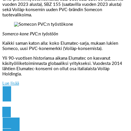
vuoden 2023 alusta), SBZ 155 (saatavilla vuoden 2023 alusta)
sekä Voilàp-konsernin uuden PVC-brändin Somecon
tuotevalikoima.
Somerco-kone PVC:n työstöön
Kaikki saman katon alla: koko Elumatec-sarja, mukaan lukien
Someco, uusi PVC-konemerkki (Voilàp-konsernista).
Yli 90-vuotisen historiansa aikana Elumatec on kasvanut
käsityöliiketoiminnasta globaaliksi yritykseksi. Vuodesta 2014
lähtien Elumatec-konserni on ollut osa italialaista Voilàp
Holdingia.
Lue lisää
Click Here