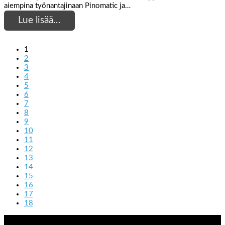
aiempina työnantajinaan Pinomatic ja…
Lue lisää…
1
2
3
4
5
6
7
8
9
10
11
12
13
14
15
16
17
18