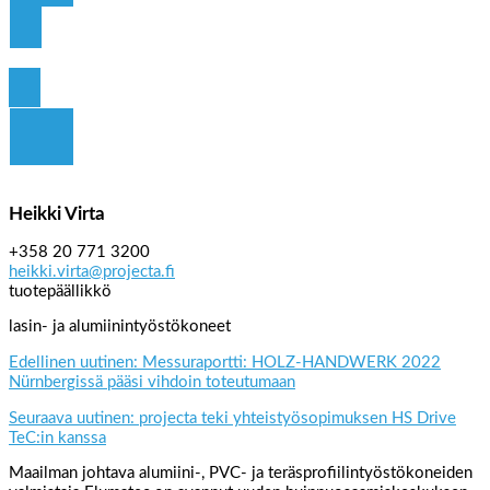
Click Here
Heikki Virta
+358 20 771 3200
heikki.virta@projecta.fi
tuotepäällikkö
lasin- ja alumiinintyöstökoneet
Edellinen uutinen: Messuraportti: HOLZ-HANDWERK 2022
Nürnbergissä pääsi vihdoin toteutumaan
Seuraava uutinen: projecta teki yhteistyösopimuksen HS Drive
TeC:in kanssa
Maailman johtava alumiini-, PVC- ja teräsprofiilintyöstökoneiden