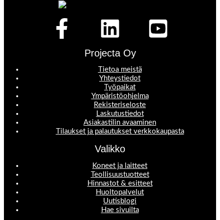
Projecta Oy
Tietoa meistä
Yhteystiedot
Työpaikat
Ympäristöohjelma
Rekisteriseloste
Laskutustiedot
Asiakastilin avaaminen
Tilaukset ja palautukset verkkokaupasta
Valikko
Koneet ja laitteet
Teollisuustuotteet
Hinnastot & esitteet
Huoltopalvelut
Uutisblogi
Hae sivuilta