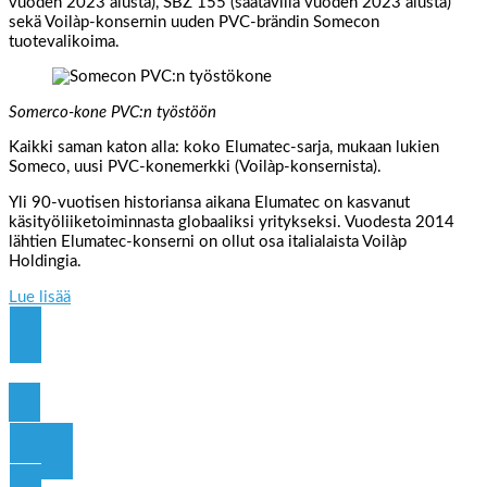
vuoden 2023 alusta), SBZ 155 (saatavilla vuoden 2023 alusta)
sekä Voilàp-konsernin uuden PVC-brändin Somecon
tuotevalikoima.
Somerco-kone PVC:n työstöön
Kaikki saman katon alla: koko Elumatec-sarja, mukaan lukien
Someco, uusi PVC-konemerkki (Voilàp-konsernista).
Yli 90-vuotisen historiansa aikana Elumatec on kasvanut
käsityöliiketoiminnasta globaaliksi yritykseksi. Vuodesta 2014
lähtien Elumatec-konserni on ollut osa italialaista Voilàp
Holdingia.
Lue lisää
Click Here