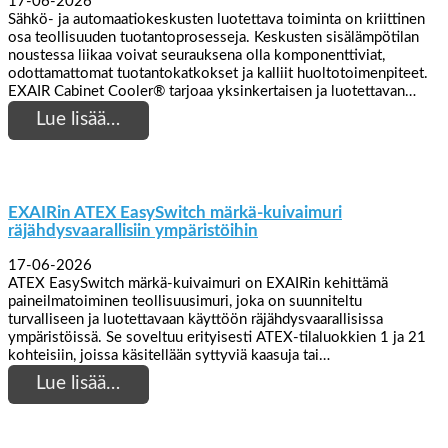
17-06-2026
Sähkö- ja automaatiokeskusten luotettava toiminta on kriittinen
osa teollisuuden tuotantoprosesseja. Keskusten sisälämpötilan
noustessa liikaa voivat seurauksena olla komponenttiviat,
odottamattomat tuotantokatkokset ja kalliit huoltotoimenpiteet.
EXAIR Cabinet Cooler® tarjoaa yksinkertaisen ja luotettavan…
Lue lisää…
EXAIRin ATEX EasySwitch märkä-kuivaimuri
räjähdysvaarallisiin ympäristöihin
17-06-2026
ATEX EasySwitch märkä-kuivaimuri on EXAIRin kehittämä
paineilmatoiminen teollisuusimuri, joka on suunniteltu
turvalliseen ja luotettavaan käyttöön räjähdysvaarallisissa
ympäristöissä. Se soveltuu erityisesti ATEX-tilaluokkien 1 ja 21
kohteisiin, joissa käsitellään syttyviä kaasuja tai…
Lue lisää…