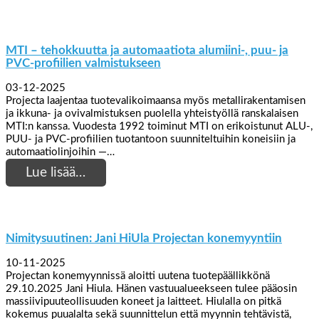
MTI – tehokkuutta ja automaatiota alumiini-, puu- ja
PVC-profiilien valmistukseen
03-12-2025
Projecta laajentaa tuotevalikoimaansa myös metallirakentamisen
ja ikkuna- ja ovivalmistuksen puolella yhteistyöllä ranskalaisen
MTI:n kanssa. Vuodesta 1992 toiminut MTI on erikoistunut ALU-,
PUU- ja PVC-profiilien tuotantoon suunniteltuihin koneisiin ja
automaatiolinjoihin —…
Lue lisää…
Nimitysuutinen: Jani HiUla Projectan konemyyntiin
10-11-2025
Projectan konemyynnissä aloitti uutena tuotepäällikkönä
29.10.2025 Jani Hiula. Hänen vastuualueekseen tulee pääosin
massiivipuuteollisuuden koneet ja laitteet. Hiulalla on pitkä
kokemus puualalta sekä suunnittelun että myynnin tehtävistä,