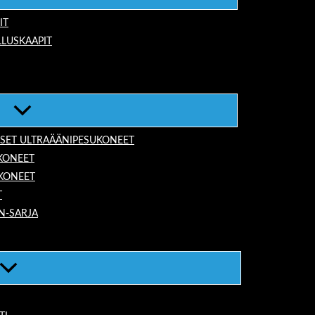
IT
LUSKAAPIT
ISET ULTRAÄÄNIPESUKONEET
KONEET
UKONEET
T
N-SARJA