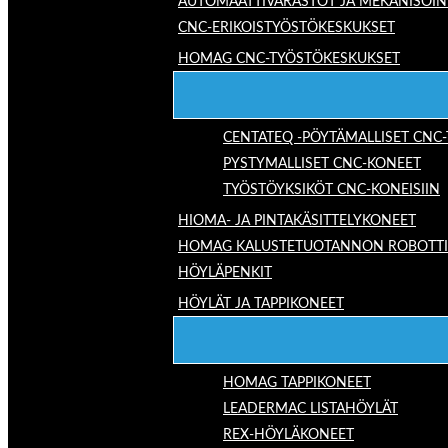
AUTOMAATTIVARASTOT JA MEKANISOIN
CNC-ERIKOISTYÖSTÖKESKUKSET
HOMAG CNC-TYÖSTÖKESKUKSET
CENTATEQ -PÖYTÄMALLISET CNC
PYSTYMALLISET CNC-KONEET
TYÖSTÖYKSIKÖT CNC-KONEISIIN
HIOMA- JA PINTAKÄSITTELYKONEET
HOMAG KALUSTETUOTANNON ROBOTTIRA
HÖYLÄPENKIT
HÖYLÄT JA TAPPIKONEET
HOMAG TAPPIKONEET
LEADERMAC LISTAHÖYLÄT
REX-HÖYLÄKONEET