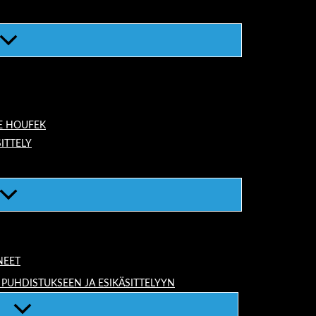
E HOUFEK
ITTELY
NEET
 PUHDISTUKSEEN JA ESIKÄSITTELYYN