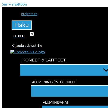
Siirry sisältöön
projecta.ee
Haku
0,00
€
Kirjaudu asiakastilille
KONEET & LAITTEET
ALUMIININTYÖSTÖKONEET
ALUMIINISAHAT