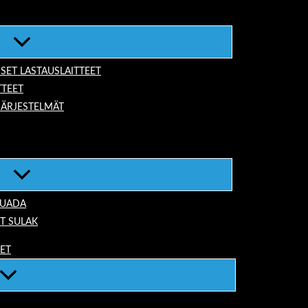
ISET LASTAUSLAITTEET
TTEET
JÄRJESTELMÄT
TUADA
T SULAK
EET