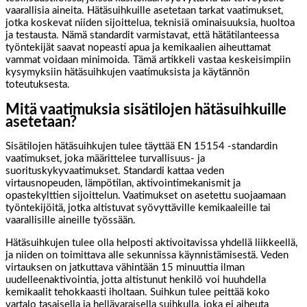
vaarallisia aineita. Hätäsuihkuille asetetaan tarkat vaatimukset,
jotka koskevat niiden sijoittelua, teknisiä ominaisuuksia, huoltoa
ja testausta. Nämä standardit varmistavat, että hätätilanteessa
työntekijät saavat nopeasti apua ja kemikaalien aiheuttamat
vammat voidaan minimoida. Tämä artikkeli vastaa keskeisimpiin
kysymyksiin hätäsuihkujen vaatimuksista ja käytännön
toteutuksesta.
Mitä vaatimuksia sisätilojen hätäsuihkuille
asetetaan?
Sisätilojen hätäsuihkujen tulee täyttää EN 15154 -standardin
vaatimukset, joka määrittelee turvallisuus- ja
suorituskykyvaatimukset. Standardi kattaa veden
virtausnopeuden, lämpötilan, aktivointimekanismit ja
opastekylttien sijoittelun. Vaatimukset on asetettu suojaamaan
työntekijöitä, jotka altistuvat syövyttäville kemikaaleille tai
vaarallisille aineille työssään.
Hätäsuihkujen tulee olla helposti aktivoitavissa yhdellä liikkeellä,
ja niiden on toimittava alle sekunnissa käynnistämisestä. Veden
virtauksen on jatkuttava vähintään 15 minuuttia ilman
uudelleenaktivointia, jotta altistunut henkilö voi huuhdella
kemikaalit tehokkaasti iholtaan. Suihkun tulee peittää koko
vartalo tasaisella ja hellävaraisella suihkulla, joka ei aiheuta