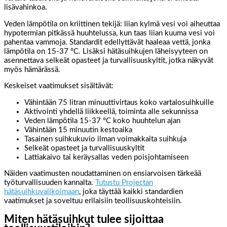
lisävahinkoa.
Veden lämpötila on kriittinen tekijä: liian kylmä vesi voi aiheuttaa
hypotermian pitkässä huuhtelussa, kun taas liian kuuma vesi voi
pahentaa vammoja. Standardit edellyttävät haaleaa vettä, jonka
lämpötila on 15-37 °C. Lisäksi hätäsuihkujen läheisyyteen on
asennettava selkeät opasteet ja turvallisuuskyltit, jotka näkyvät
myös hämärässä.
Keskeiset vaatimukset sisältävät:
Vähintään 75 litran minuuttivirtaus koko vartalosuihkuille
Aktivointi yhdellä liikkeellä, toiminta alle sekunnissa
Veden lämpötila 15-37 °C koko huuhtelun ajan
Vähintään 15 minuutin kestoaika
Tasainen suihkukuvio ilman voimakkaita suihkuja
Selkeät opasteet ja turvallisuuskyltit
Lattiakaivo tai keräysallas veden poisjohtamiseen
Näiden vaatimusten noudattaminen on ensiarvoisen tärkeää
työturvallisuuden kannalta.
Tutustu Projectan
hätäsuihkuvalikoimaan
, joka täyttää kaikki standardien
vaatimukset ja soveltuu erilaisiin teollisuuskohteisiin.
Miten hätäsuihkut tulee sijoittaa