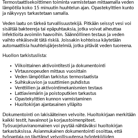
Termostaattisekoittimen toiminta varmistetaan mittaamalla veden
lämpötila koko 15 minuutin huuhtelun ajan. Opastekylttien kunto
ja näkyvyys tarkastetaan samalla.
Veden laatu on tärkeä turvallisuustekijä. Pitkään seissyt vesi voi
sisältää bakteereja tai epäpuhtauksia, jotka voivat aiheuttaa
infektioita avoimiin haavoihin. Säännöllinen testaus ja veden
vaihto ehkäisevät tätä riskiä. Joissakin kohteissa käytetään
automaattisia huuhtelujärjestelmiä, jotka pitävät veden tuoreena.
Huollon tarkistuslista:
Viikoittainen aktivointitesti ja dokumentointi
Virtausnopeuden mittaus vuosittain
Veden lämpötilan tarkistus termostaatista
Suihkukuvion ja suuttimien puhdistus
Venttiilien ja aktivointimekanismien testaus
Lattiaviemärin ja poistoputkien tarkastus
Opastekylttien kunnon varmistaminen
Huoltokirjan ajantasainen ylläpito
Dokumentointi on lakisääteinen velvoite. Huoltokirjaan merkitään
kaikki testit, havainnot ja korjaustoimenpiteet.
Työsuojeluviranomainen voi pyytää nähtäväksi huoltokirjan
tarkastuksissa. Asianmukainen dokumentointi osoittaa, että
työnantaja on täyttänyt velvollisuutensa työntekijöiden