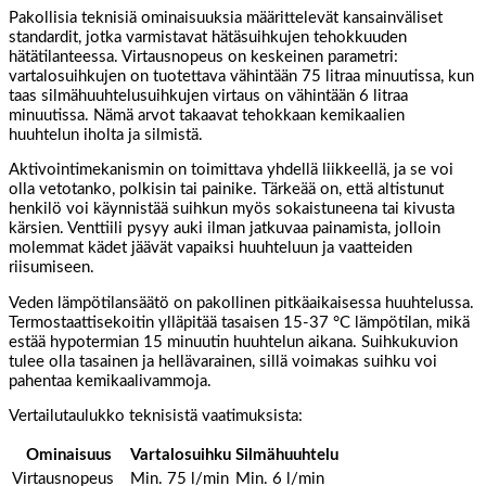
Pakollisia teknisiä ominaisuuksia määrittelevät kansainväliset
standardit, jotka varmistavat hätäsuihkujen tehokkuuden
hätätilanteessa. Virtausnopeus on keskeinen parametri:
vartalosuihkujen on tuotettava vähintään 75 litraa minuutissa, kun
taas silmähuuhtelusuihkujen virtaus on vähintään 6 litraa
minuutissa. Nämä arvot takaavat tehokkaan kemikaalien
huuhtelun iholta ja silmistä.
Aktivointimekanismin on toimittava yhdellä liikkeellä, ja se voi
olla vetotanko, polkisin tai painike. Tärkeää on, että altistunut
henkilö voi käynnistää suihkun myös sokaistuneena tai kivusta
kärsien. Venttiili pysyy auki ilman jatkuvaa painamista, jolloin
molemmat kädet jäävät vapaiksi huuhteluun ja vaatteiden
riisumiseen.
Veden lämpötilansäätö on pakollinen pitkäaikaisessa huuhtelussa.
Termostaattisekoitin ylläpitää tasaisen 15-37 °C lämpötilan, mikä
estää hypotermian 15 minuutin huuhtelun aikana. Suihkukuvion
tulee olla tasainen ja hellävarainen, sillä voimakas suihku voi
pahentaa kemikaalivammoja.
Vertailutaulukko teknisistä vaatimuksista:
Ominaisuus
Vartalosuihku
Silmähuuhtelu
Virtausnopeus
Min. 75 l/min
Min. 6 l/min