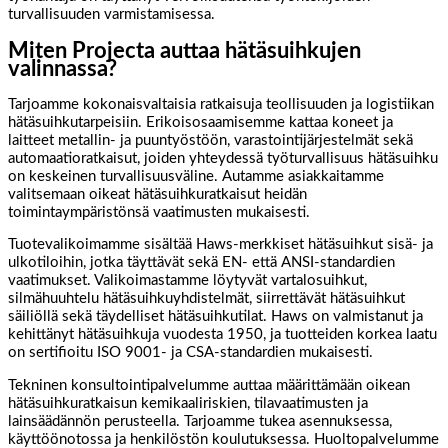
turvallisuuden varmistamisessa.
Miten Projecta auttaa hätäsuihkujen
valinnassa?
Tarjoamme kokonaisvaltaisia ratkaisuja teollisuuden ja logistiikan
hätäsuihkutarpeisiin. Erikoisosaamisemme kattaa koneet ja
laitteet metallin- ja puuntyöstöön, varastointijärjestelmät sekä
automaatioratkaisut, joiden yhteydessä työturvallisuus hätäsuihku
on keskeinen turvallisuusväline. Autamme asiakkaitamme
valitsemaan oikeat hätäsuihkuratkaisut heidän
toimintaympäristönsä vaatimusten mukaisesti.
Tuotevalikoimamme sisältää Haws-merkkiset hätäsuihkut sisä- ja
ulkotiloihin, jotka täyttävät sekä EN- että ANSI-standardien
vaatimukset. Valikoimastamme löytyvät vartalosuihkut,
silmähuuhtelu hätäsuihkuyhdistelmät, siirrettävät hätäsuihkut
säiliöllä sekä täydelliset hätäsuihkutilat. Haws on valmistanut ja
kehittänyt hätäsuihkuja vuodesta 1950, ja tuotteiden korkea laatu
on sertifioitu ISO 9001- ja CSA-standardien mukaisesti.
Tekninen konsultointipalvelumme auttaa määrittämään oikean
hätäsuihkuratkaisun kemikaaliriskien, tilavaatimusten ja
lainsäädännön perusteella. Tarjoamme tukea asennuksessa,
käyttöönotossa ja henkilöstön koulutuksessa. Huoltopalvelumme