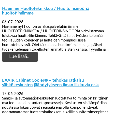
Haemme Huoltoteknikkoa / Huoltoinsinööriä
huoltotiimiimme
06-07-2026
Haemme nyt huollon asiakaspalvelutiimiimme
HUOLTOTEKNIKKOA / HUOLTOINSINÖÖRIÄ vahvistamaan
loistavaa huoltotiimiämme. Tehtävässä tulet työskentelemään
teollisuuden koneiden ja laitteiden monipuolisissa
huoltotehtävissä. Olet tärkeä osa huoltotiimiämme ja pääset
työskentelemään todellisten ammattilaisten kanssa. Tyypillisiä…
Lue lisää…
EXAIR Cabinet Cooler® – tehokas ratkaisu
sähkökeskusten jäähdytykseen ilman liikkuvia osia
17-06-2026
Sähkö- ja automaatiokeskusten luotettava toiminta on kriittinen
osa teollisuuden tuotantoprosesseja. Keskusten sisälämpötilan
noustessa liikaa voivat seurauksena olla komponenttiviat,
odottamattomat tuotantokatkokset ja kalliit huoltotoimenpiteet.