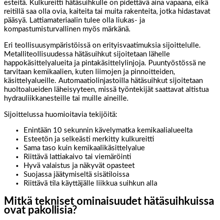
esteitä. Kulkureitti hätäsuihkulle on pidettävä aina vapaana, eikä
reitillä saa olla ovia, kaiteita tai muita rakenteita, jotka hidastavat
pääsyä. Lattiamateriaalin tulee olla liukas- ja
kompastumisturvallinen myös märkänä.
Eri teollisuusympäristöissä on erityisvaatimuksia sijoittelulle.
Metalliteollisuudessa hätäsuihkut sijoitetaan lähelle
happokäsittelyalueita ja pintakäsittelylinjoja. Puuntyöstössä ne
tarvitaan kemikaalien, kuten liimojen ja pinnoitteiden,
käsittelyalueille. Automaatiolinjastoilla hätäsuihkut sijoitetaan
huoltoalueiden läheisyyteen, missä työntekijät saattavat altistua
hydrauliikkanesteille tai muille aineille.
Sijoittelussa huomioitavia tekijöitä:
Enintään 10 sekunnin kävelymatka kemikaalialueelta
Esteetön ja selkeästi merkitty kulkureitti
Sama taso kuin kemikaalikäsittelyalue
Riittävä lattiakaivo tai viemäröinti
Hyvä valaistus ja näkyvät opasteet
Suojassa jäätymiseltä sisätiloissa
Riittävä tila käyttäjälle liikkua suihkun alla
Mitkä tekniset ominaisuudet hätäsuihkuissa
ovat pakollisia?