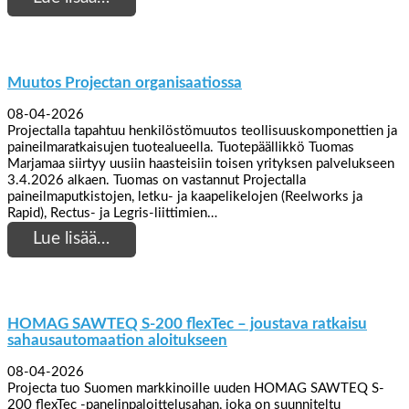
Muutos Projectan organisaatiossa
08-04-2026
Projectalla tapahtuu henkilöstömuutos teollisuuskomponettien ja
paineilmaratkaisujen tuotealueella. Tuotepäällikkö Tuomas
Marjamaa siirtyy uusiin haasteisiin toisen yrityksen palvelukseen
3.4.2026 alkaen. Tuomas on vastannut Projectalla
paineilmaputkistojen, letku- ja kaapelikelojen (Reelworks ja
Rapid), Rectus- ja Legris-liittimien…
Lue lisää…
HOMAG SAWTEQ S-200 flexTec – joustava ratkaisu
sahausautomaation aloitukseen
08-04-2026
Projecta tuo Suomen markkinoille uuden HOMAG SAWTEQ S-
200 flexTec -panelinpaloittelusahan, joka on suunniteltu