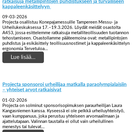
ratkaisuja metallipintojen puhdistukseen ja turvalliseen
kappaleenkäsittelyyn
09-03-2026
Projecta osallistuu Konepajamessuille Tampereen Messu- ja
Urheilukeskuksessa 17.–19.3.2026. Löydät meidät osastolta
A453, jossa esittelemme ratkaisuja metalliteollisuuden tuotannon
tehostamiseen. Osastollamme pääteemoina ovat: metallipintojen
puhdistus ja esikäsittely teollisuusnostimet ja kappaleenkäsittelyn
ergonomia Tervetuloa…
Lue lisää…
Projecta sponsoroi urheilijaa matkalla paraolympialaisiin
– yhteiset arvot ratkaisivat
01-02-2026
Projecta on solminut sponsorisopimuksen paraurheilijan Laura
Kangasniemen kanssa. Kyseessä ei ole pelkkä urheiluyhteistyö,
vaan kumppanuus, joka perustuu yhteiseen arvomaailmaan ja
ajattelutapaan. Valinnan taustalla ei ollut vain urheilullinen
menestys tai tulevat…