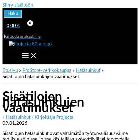
Siirry sisältöön
Haku
0,00
€
Kirjaudu asiakastilille
Etusivu
ProStore-verkkokauppa
Hätäsuihkut
Sisätilojen hätäsuihkujen vaatimukset
Sisätilojen
hätäsuihkujen
vaatimukset
/
Hätäsuihkut
/ Kirjoittaja
Projecta
09.01.2026
Sisätilojen hätäsuihkut ovat välttämätön työturvallisuusväline
teollisuustiloissa, joissa käsitellään syövyttäviä tai terveydelle