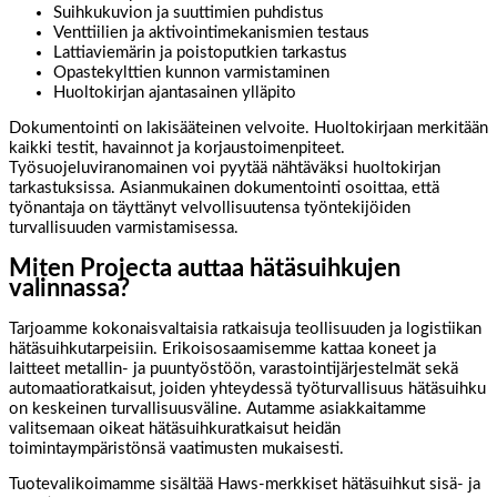
Suihkukuvion ja suuttimien puhdistus
Venttiilien ja aktivointimekanismien testaus
Lattiaviemärin ja poistoputkien tarkastus
Opastekylttien kunnon varmistaminen
Huoltokirjan ajantasainen ylläpito
Dokumentointi on lakisääteinen velvoite. Huoltokirjaan merkitään
kaikki testit, havainnot ja korjaustoimenpiteet.
Työsuojeluviranomainen voi pyytää nähtäväksi huoltokirjan
tarkastuksissa. Asianmukainen dokumentointi osoittaa, että
työnantaja on täyttänyt velvollisuutensa työntekijöiden
turvallisuuden varmistamisessa.
Miten Projecta auttaa hätäsuihkujen
valinnassa?
Tarjoamme kokonaisvaltaisia ratkaisuja teollisuuden ja logistiikan
hätäsuihkutarpeisiin. Erikoisosaamisemme kattaa koneet ja
laitteet metallin- ja puuntyöstöön, varastointijärjestelmät sekä
automaatioratkaisut, joiden yhteydessä työturvallisuus hätäsuihku
on keskeinen turvallisuusväline. Autamme asiakkaitamme
valitsemaan oikeat hätäsuihkuratkaisut heidän
toimintaympäristönsä vaatimusten mukaisesti.
Tuotevalikoimamme sisältää Haws-merkkiset hätäsuihkut sisä- ja