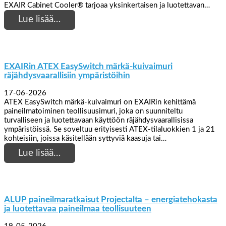
EXAIR Cabinet Cooler® tarjoaa yksinkertaisen ja luotettavan…
Lue lisää…
EXAIRin ATEX EasySwitch märkä-kuivaimuri
räjähdysvaarallisiin ympäristöihin
17-06-2026
ATEX EasySwitch märkä-kuivaimuri on EXAIRin kehittämä
paineilmatoiminen teollisuusimuri, joka on suunniteltu
turvalliseen ja luotettavaan käyttöön räjähdysvaarallisissa
ympäristöissä. Se soveltuu erityisesti ATEX-tilaluokkien 1 ja 21
kohteisiin, joissa käsitellään syttyviä kaasuja tai…
Lue lisää…
ALUP paineilmaratkaisut Projectalta – energiatehokasta
ja luotettavaa paineilmaa teollisuuteen