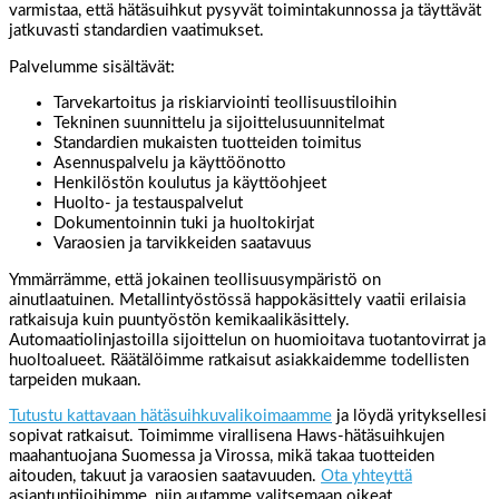
varmistaa, että hätäsuihkut pysyvät toimintakunnossa ja täyttävät
jatkuvasti standardien vaatimukset.
Palvelumme sisältävät:
Tarvekartoitus ja riskiarviointi teollisuustiloihin
Tekninen suunnittelu ja sijoittelusuunnitelmat
Standardien mukaisten tuotteiden toimitus
Asennuspalvelu ja käyttöönotto
Henkilöstön koulutus ja käyttöohjeet
Huolto- ja testauspalvelut
Dokumentoinnin tuki ja huoltokirjat
Varaosien ja tarvikkeiden saatavuus
Ymmärrämme, että jokainen teollisuusympäristö on
ainutlaatuinen. Metallintyöstössä happokäsittely vaatii erilaisia
ratkaisuja kuin puuntyöstön kemikaalikäsittely.
Automaatiolinjastoilla sijoittelun on huomioitava tuotantovirrat ja
huoltoalueet. Räätälöimme ratkaisut asiakkaidemme todellisten
tarpeiden mukaan.
Tutustu kattavaan hätäsuihkuvalikoimaamme
ja löydä yrityksellesi
sopivat ratkaisut. Toimimme virallisena Haws-hätäsuihkujen
maahantuojana Suomessa ja Virossa, mikä takaa tuotteiden
aitouden, takuut ja varaosien saatavuuden.
Ota yhteyttä
asiantuntijoihimme, niin autamme valitsemaan oikeat