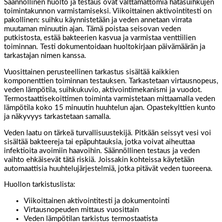
Säännöllinen huolto ja testaus ovat välttämättömiä hätäsuihkujen
toimintakunnon varmistamiseksi. Viikoittainen aktivointitesti on
pakollinen: suihku käynnistetään ja veden annetaan virrata
muutaman minuutin ajan. Tämä poistaa seisovan veden
putkistosta, estää bakteerien kasvua ja varmistaa venttiilien
toiminnan. Testi dokumentoidaan huoltokirjaan päivämäärän ja
tarkastajan nimen kanssa.
Vuosittainen perusteellinen tarkastus sisältää kaikkien
komponenttien toiminnan testauksen. Tarkastetaan virtausnopeus,
veden lämpötila, suihkukuvio, aktivointimekanismi ja vuodot.
Termostaattisekoittimen toiminta varmistetaan mittaamalla veden
lämpötila koko 15 minuutin huuhtelun ajan. Opastekylttien kunto
ja näkyvyys tarkastetaan samalla.
Veden laatu on tärkeä turvallisuustekijä. Pitkään seissyt vesi voi
sisältää bakteereja tai epäpuhtauksia, jotka voivat aiheuttaa
infektioita avoimiin haavoihin. Säännöllinen testaus ja veden
vaihto ehkäisevät tätä riskiä. Joissakin kohteissa käytetään
automaattisia huuhtelujärjestelmiä, jotka pitävät veden tuoreena.
Huollon tarkistuslista:
Viikoittainen aktivointitesti ja dokumentointi
Virtausnopeuden mittaus vuosittain
Veden lämpötilan tarkistus termostaatista