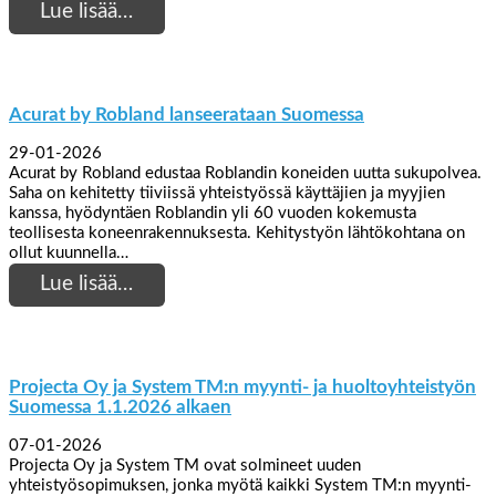
Lue lisää…
Acurat by Robland lanseerataan Suomessa
29-01-2026
Acurat by Robland edustaa Roblandin koneiden uutta sukupolvea.
Saha on kehitetty tiiviissä yhteistyössä käyttäjien ja myyjien
kanssa, hyödyntäen Roblandin yli 60 vuoden kokemusta
teollisesta koneenrakennuksesta. Kehitystyön lähtökohtana on
ollut kuunnella…
Lue lisää…
Projecta Oy ja System TM:n myynti- ja huoltoyhteistyön
Suomessa 1.1.2026 alkaen
07-01-2026
Projecta Oy ja System TM ovat solmineet uuden
yhteistyösopimuksen, jonka myötä kaikki System TM:n myynti-