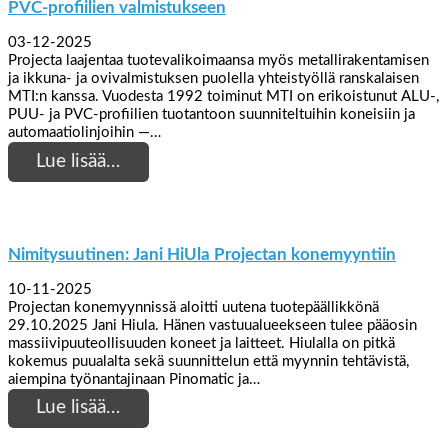
PVC-profiilien valmistukseen
03-12-2025
Projecta laajentaa tuotevalikoimaansa myös metallirakentamisen
ja ikkuna- ja ovivalmistuksen puolella yhteistyöllä ranskalaisen
MTI:n kanssa. Vuodesta 1992 toiminut MTI on erikoistunut ALU-,
PUU- ja PVC-profiilien tuotantoon suunniteltuihin koneisiin ja
automaatiolinjoihin —…
Lue lisää…
Nimitysuutinen: Jani HiUla Projectan konemyyntiin
10-11-2025
Projectan konemyynnissä aloitti uutena tuotepäällikkönä
29.10.2025 Jani Hiula. Hänen vastuualueekseen tulee pääosin
massiivipuuteollisuuden koneet ja laitteet. Hiulalla on pitkä
kokemus puualalta sekä suunnittelun että myynnin tehtävistä,
aiempina työnantajinaan Pinomatic ja…
Lue lisää…