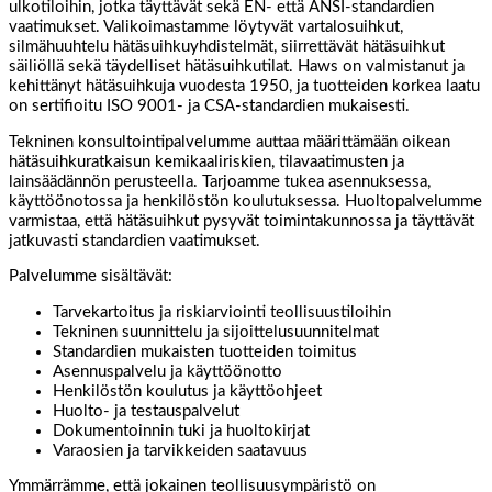
ulkotiloihin, jotka täyttävät sekä EN- että ANSI-standardien
vaatimukset. Valikoimastamme löytyvät vartalosuihkut,
silmähuuhtelu hätäsuihkuyhdistelmät, siirrettävät hätäsuihkut
säiliöllä sekä täydelliset hätäsuihkutilat. Haws on valmistanut ja
kehittänyt hätäsuihkuja vuodesta 1950, ja tuotteiden korkea laatu
on sertifioitu ISO 9001- ja CSA-standardien mukaisesti.
Tekninen konsultointipalvelumme auttaa määrittämään oikean
hätäsuihkuratkaisun kemikaaliriskien, tilavaatimusten ja
lainsäädännön perusteella. Tarjoamme tukea asennuksessa,
käyttöönotossa ja henkilöstön koulutuksessa. Huoltopalvelumme
varmistaa, että hätäsuihkut pysyvät toimintakunnossa ja täyttävät
jatkuvasti standardien vaatimukset.
Palvelumme sisältävät:
Tarvekartoitus ja riskiarviointi teollisuustiloihin
Tekninen suunnittelu ja sijoittelusuunnitelmat
Standardien mukaisten tuotteiden toimitus
Asennuspalvelu ja käyttöönotto
Henkilöstön koulutus ja käyttöohjeet
Huolto- ja testauspalvelut
Dokumentoinnin tuki ja huoltokirjat
Varaosien ja tarvikkeiden saatavuus
Ymmärrämme, että jokainen teollisuusympäristö on