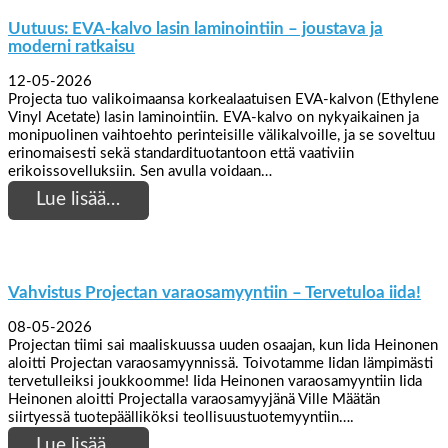
Uutuus: EVA-kalvo lasin laminointiin – joustava ja
moderni ratkaisu
12-05-2026
Projecta tuo valikoimaansa korkealaatuisen EVA-kalvon (Ethylene
Vinyl Acetate) lasin laminointiin. EVA-kalvo on nykyaikainen ja
monipuolinen vaihtoehto perinteisille välikalvoille, ja se soveltuu
erinomaisesti sekä standardituotantoon että vaativiin
erikoissovelluksiin. Sen avulla voidaan…
Lue lisää…
Vahvistus Projectan varaosamyyntiin – Tervetuloa iida!
08-05-2026
Projectan tiimi sai maaliskuussa uuden osaajan, kun Iida Heinonen
aloitti Projectan varaosamyynnissä. Toivotamme Iidan lämpimästi
tervetulleiksi joukkoomme! Iida Heinonen varaosamyyntiin Iida
Heinonen aloitti Projectalla varaosamyyjänä Ville Määtän
siirtyessä tuotepäälliköksi teollisuustuotemyyntiin….
Lue lisää…