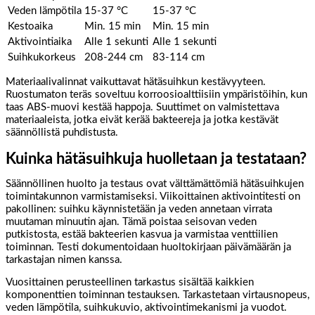
Veden lämpötila
15-37 °C
15-37 °C
Kestoaika
Min. 15 min
Min. 15 min
Aktivointiaika
Alle 1 sekunti
Alle 1 sekunti
Suihkukorkeus
208-244 cm
83-114 cm
Materiaalivalinnat vaikuttavat hätäsuihkun kestävyyteen.
Ruostumaton teräs soveltuu korroosioalttiisiin ympäristöihin, kun
taas ABS-muovi kestää happoja. Suuttimet on valmistettava
materiaaleista, jotka eivät kerää bakteereja ja jotka kestävät
säännöllistä puhdistusta.
Kuinka hätäsuihkuja huolletaan ja testataan?
Säännöllinen huolto ja testaus ovat välttämättömiä hätäsuihkujen
toimintakunnon varmistamiseksi. Viikoittainen aktivointitesti on
pakollinen: suihku käynnistetään ja veden annetaan virrata
muutaman minuutin ajan. Tämä poistaa seisovan veden
putkistosta, estää bakteerien kasvua ja varmistaa venttiilien
toiminnan. Testi dokumentoidaan huoltokirjaan päivämäärän ja
tarkastajan nimen kanssa.
Vuosittainen perusteellinen tarkastus sisältää kaikkien
komponenttien toiminnan testauksen. Tarkastetaan virtausnopeus,
veden lämpötila, suihkukuvio, aktivointimekanismi ja vuodot.