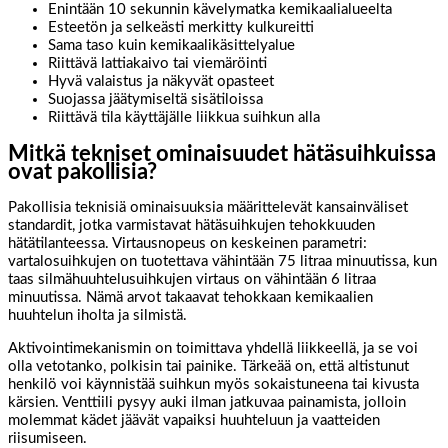
Enintään 10 sekunnin kävelymatka kemikaalialueelta
Esteetön ja selkeästi merkitty kulkureitti
Sama taso kuin kemikaalikäsittelyalue
Riittävä lattiakaivo tai viemäröinti
Hyvä valaistus ja näkyvät opasteet
Suojassa jäätymiseltä sisätiloissa
Riittävä tila käyttäjälle liikkua suihkun alla
Mitkä tekniset ominaisuudet hätäsuihkuissa
ovat pakollisia?
Pakollisia teknisiä ominaisuuksia määrittelevät kansainväliset
standardit, jotka varmistavat hätäsuihkujen tehokkuuden
hätätilanteessa. Virtausnopeus on keskeinen parametri:
vartalosuihkujen on tuotettava vähintään 75 litraa minuutissa, kun
taas silmähuuhtelusuihkujen virtaus on vähintään 6 litraa
minuutissa. Nämä arvot takaavat tehokkaan kemikaalien
huuhtelun iholta ja silmistä.
Aktivointimekanismin on toimittava yhdellä liikkeellä, ja se voi
olla vetotanko, polkisin tai painike. Tärkeää on, että altistunut
henkilö voi käynnistää suihkun myös sokaistuneena tai kivusta
kärsien. Venttiili pysyy auki ilman jatkuvaa painamista, jolloin
molemmat kädet jäävät vapaiksi huuhteluun ja vaatteiden
riisumiseen.