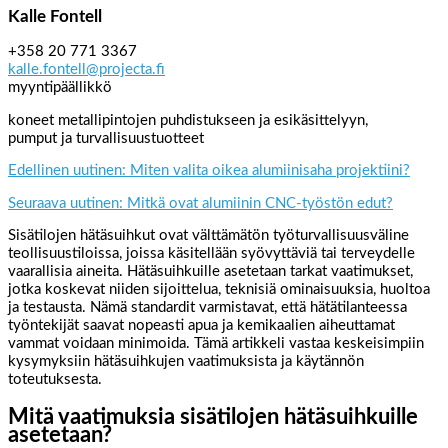
Kalle Fontell
+358 20 771 3367
kalle.fontell@projecta.fi
myyntipäällikkö
koneet metallipintojen puhdistukseen ja esikäsittelyyn,
pumput ja turvallisuustuotteet
Edellinen uutinen: Miten valita oikea alumiinisaha projektiini?
Seuraava uutinen: Mitkä ovat alumiinin CNC-työstön edut?
Sisätilojen hätäsuihkut ovat välttämätön työturvallisuusväline
teollisuustiloissa, joissa käsitellään syövyttäviä tai terveydelle
vaarallisia aineita. Hätäsuihkuille asetetaan tarkat vaatimukset,
jotka koskevat niiden sijoittelua, teknisiä ominaisuuksia, huoltoa
ja testausta. Nämä standardit varmistavat, että hätätilanteessa
työntekijät saavat nopeasti apua ja kemikaalien aiheuttamat
vammat voidaan minimoida. Tämä artikkeli vastaa keskeisimpiin
kysymyksiin hätäsuihkujen vaatimuksista ja käytännön
toteutuksesta.
Mitä vaatimuksia sisätilojen hätäsuihkuille
asetetaan?