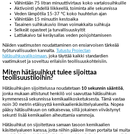
Vähintään 75 litran minuuttivirtaus koko vartalosuihkuille
Aktivointi yhdellä liikkeellä, toiminta alle sekunnissa
Veden lämpötila 15-37 °C koko huuhtelun ajan
Vähintään 15 minuutin kestoaika
Tasainen suihkukuvio ilman voimakkaita suihkuja
Selkeät opasteet ja turvallisuuskyltit
Lattiakaivo tai keräysallas veden poisjohtamiseen
Näiden vaatimusten noudattaminen on ensiarvoisen tärkeää
työturvallisuuden kannalta.
Tutustu Projectan
hätäsuihkuvalikoimaan
, joka täyttää kaikki standardien
vaatimukset ja soveltuu erilaisiin teollisuuskohteisiin.
Miten hätäsuihkut tulee sijoittaa
teollisuustiloihin?
Hätäsuihkujen sijoittelussa noudatetaan
10 sekunnin sääntöä
,
jonka mukaan altistunut henkilö voi saavuttaa hätäsuihkun
kymmenessä sekunnissa kemikaalikosketuksesta. Tämä vastaa
noin 30 metrin etäisyyttä kemikaalienkäsittelyalueelta. Nopea
pääsy hätäsuihkuun on ratkaisevaa, sillä jokainen viivästynyt
sekunti lisää kemikaalien aiheuttamia vammoja.
Hätäsuihkut on sijoitettava samaan tasoon kemikaalien
käsittelyalueen kanssa, jotta niihin pääsee ilman portaita tai muita