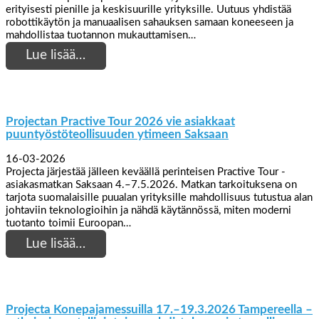
erityisesti pienille ja keskisuurille yrityksille. Uutuus yhdistää
robottikäytön ja manuaalisen sahauksen samaan koneeseen ja
mahdollistaa tuotannon mukauttamisen…
Lue lisää…
Projectan Practive Tour 2026 vie asiakkaat
puuntyöstöteollisuuden ytimeen Saksaan
16-03-2026
Projecta järjestää jälleen keväällä perinteisen Practive Tour -
asiakasmatkan Saksaan 4.–7.5.2026. Matkan tarkoituksena on
tarjota suomalaisille puualan yrityksille mahdollisuus tutustua alan
johtaviin teknologioihin ja nähdä käytännössä, miten moderni
tuotanto toimii Euroopan…
Lue lisää…
Projecta Konepajamessuilla 17.–19.3.2026 Tampereella –