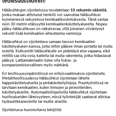
teollisuustiloihin?
Hätäsuihkujen sijoittelussa noudatetaan
10 sekunnin sääntöä
,
jonka mukaan altistunut henkilö voi saavuttaa hätäsuihkun
kymmenessä sekunnissa kemikaalikosketuksesta. Tämä vastaa
noin 30 metrin etäisyyttä kemikaalienkäsittelyalueelta. Nopea
pääsy hätäsuihkuun on ratkaisevaa, sillä jokainen viivästynyt
sekunti lisää kemikaalien aiheuttamia vammoja.
Hätäsuihkut on sijoitettava samaan tasoon kemikaalien
käsittelyalueen kanssa, jotta niihin pääsee ilman portaita tai muita
esteitä. Kulkureitti hätäsuihkulle on pidettävä aina vapaana, eikä
reitillä saa olla ovia, kaiteita tai muita rakenteita, jotka hidastavat
pääsyä. Lattiamateriaalin tulee olla liukas- ja
kompastumisturvallinen myös märkänä.
Eri teollisuusympäristöissä on erityisvaatimuksia sijoittelulle.
Metalliteollisuudessa hätäsuihkut sijoitetaan lähelle
happokäsittelyalueita ja pintakäsittelylinjoja. Puuntyöstössä ne
tarvitaan kemikaalien, kuten liimojen ja pinnoitteiden,
käsittelyalueille. Automaatiolinjastoilla hätäsuihkut sijoitetaan
huoltoalueiden läheisyyteen, missä työntekijät saattavat altistua
hydrauliikkanesteille tai muille aineille.
Sijoittelussa huomioitavia tekijöitä: