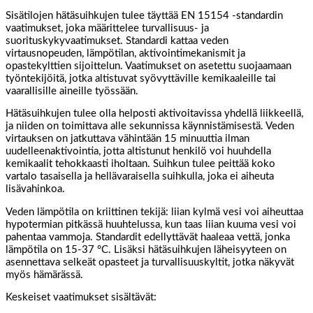
Sisätilojen hätäsuihkujen tulee täyttää EN 15154 -standardin
vaatimukset, joka määrittelee turvallisuus- ja
suorituskykyvaatimukset. Standardi kattaa veden
virtausnopeuden, lämpötilan, aktivointimekanismit ja
opastekylttien sijoittelun. Vaatimukset on asetettu suojaamaan
työntekijöitä, jotka altistuvat syövyttäville kemikaaleille tai
vaarallisille aineille työssään.
Hätäsuihkujen tulee olla helposti aktivoitavissa yhdellä liikkeellä,
ja niiden on toimittava alle sekunnissa käynnistämisestä. Veden
virtauksen on jatkuttava vähintään 15 minuuttia ilman
uudelleenaktivointia, jotta altistunut henkilö voi huuhdella
kemikaalit tehokkaasti iholtaan. Suihkun tulee peittää koko
vartalo tasaisella ja hellävaraisella suihkulla, joka ei aiheuta
lisävahinkoa.
Veden lämpötila on kriittinen tekijä: liian kylmä vesi voi aiheuttaa
hypotermian pitkässä huuhtelussa, kun taas liian kuuma vesi voi
pahentaa vammoja. Standardit edellyttävät haaleaa vettä, jonka
lämpötila on 15-37 °C. Lisäksi hätäsuihkujen läheisyyteen on
asennettava selkeät opasteet ja turvallisuuskyltit, jotka näkyvät
myös hämärässä.
Keskeiset vaatimukset sisältävät: