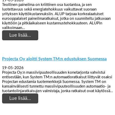
19-05-2026
Teollinen paineilma on kriittinen osa tuotantoa, ja sen
luotettavuus sekä energiatehokkuus vaikuttavat suoraan
yrityksen käyttökustannuksiin. ALUP tarjoaa korkealaatuiset
eurooppalaiset paineilmaratkaisut, jotka on suunniteltu jatkuvaan
käyttöön ja pitkäaikaiseen kustannustehokkuuteen. ALUPin
valikoimaan…
Lue lisää…
Projecta Oy aloitti System TM:n edustuksen Suomessa
19-05-2026
Projecta Oy:n massiivipuuteollisuuden konetarjonta vahvistui
entisestään, kun System TM:n automaatioratkaisut liittyvät osaksi
Projectan edustamia tuotemerkkejä Suomessa. System TM on
kansainvälisesti tunnettu massiivipuuteollisuuden automaatio- ja
tuotantolinjaratkaisujen valmistaja, jonka ratkaisut ovat käytössä…
Lue lisää…