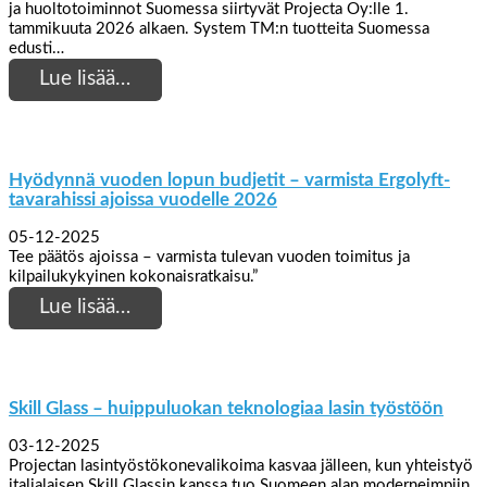
ja huoltotoiminnot Suomessa siirtyvät Projecta Oy:lle 1.
tammikuuta 2026 alkaen. System TM:n tuotteita Suomessa
edusti…
Lue lisää…
Hyödynnä vuoden lopun budjetit – varmista Ergolyft-
tavarahissi ajoissa vuodelle 2026
05-12-2025
Tee päätös ajoissa – varmista tulevan vuoden toimitus ja
kilpailukykyinen kokonaisratkaisu.”
Lue lisää…
Skill Glass – huippuluokan teknologiaa lasin työstöön
03-12-2025
Projectan lasintyöstökonevalikoima kasvaa jälleen, kun yhteistyö
italialaisen Skill Glassin kanssa tuo Suomeen alan moderneimpiin