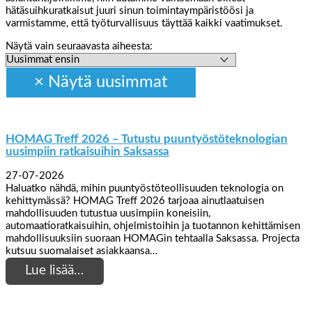
hätäsuihkuratkaisut juuri sinun toimintaympäristöösi ja
varmistamme, että työturvallisuus täyttää kaikki vaatimukset.
Näytä vain seuraavasta aiheesta:
HOMAG Treff 2026 – Tutustu puuntyöstöteknologian
uusimpiin ratkaisuihin Saksassa
27-07-2026
Haluatko nähdä, mihin puuntyöstöteollisuuden teknologia on
kehittymässä? HOMAG Treff 2026 tarjoaa ainutlaatuisen
mahdollisuuden tutustua uusimpiin koneisiin,
automaatioratkaisuihin, ohjelmistoihin ja tuotannon kehittämisen
mahdollisuuksiin suoraan HOMAGin tehtaalla Saksassa. Projecta
kutsuu suomalaiset asiakkaansa…
Lue lisää…