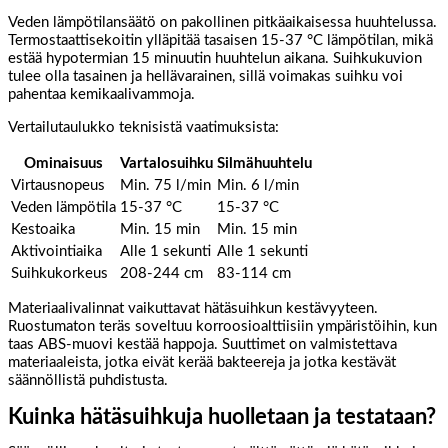
Veden lämpötilansäätö on pakollinen pitkäaikaisessa huuhtelussa.
Termostaattisekoitin ylläpitää tasaisen 15-37 °C lämpötilan, mikä
estää hypotermian 15 minuutin huuhtelun aikana. Suihkukuvion
tulee olla tasainen ja hellävarainen, sillä voimakas suihku voi
pahentaa kemikaalivammoja.
Vertailutaulukko teknisistä vaatimuksista:
Ominaisuus
Vartalosuihku
Silmähuuhtelu
Virtausnopeus
Min. 75 l/min
Min. 6 l/min
Veden lämpötila
15-37 °C
15-37 °C
Kestoaika
Min. 15 min
Min. 15 min
Aktivointiaika
Alle 1 sekunti
Alle 1 sekunti
Suihkukorkeus
208-244 cm
83-114 cm
Materiaalivalinnat vaikuttavat hätäsuihkun kestävyyteen.
Ruostumaton teräs soveltuu korroosioalttiisiin ympäristöihin, kun
taas ABS-muovi kestää happoja. Suuttimet on valmistettava
materiaaleista, jotka eivät kerää bakteereja ja jotka kestävät
säännöllistä puhdistusta.
Kuinka hätäsuihkuja huolletaan ja testataan?