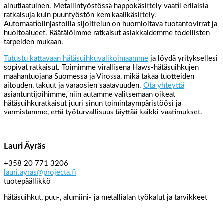
ainutlaatuinen. Metallintyöstössä happokäsittely vaatii erilaisia
ratkaisuja kuin puuntyöstön kemikaalikäsittely.
Automaatiolinjastoilla sijoittelun on huomioitava tuotantovirrat ja
huoltoalueet. Räätälöimme ratkaisut asiakkaidemme todellisten
tarpeiden mukaan.
Tutustu kattavaan hätäsuihkuvalikoimaamme
ja löydä yrityksellesi
sopivat ratkaisut. Toimimme virallisena Haws-hätäsuihkujen
maahantuojana Suomessa ja Virossa, mikä takaa tuotteiden
aitouden, takuut ja varaosien saatavuuden.
Ota yhteyttä
asiantuntijoihimme, niin autamme valitsemaan oikeat
hätäsuihkuratkaisut juuri sinun toimintaympäristöösi ja
varmistamme, että työturvallisuus täyttää kaikki vaatimukset.
Lauri Äyräs
+358 20 771 3206
lauri.ayras@projecta.fi
tuotepäällikkö
hätäsuihkut, puu-, alumiini- ja metallialan työkalut ja tarvikkeet