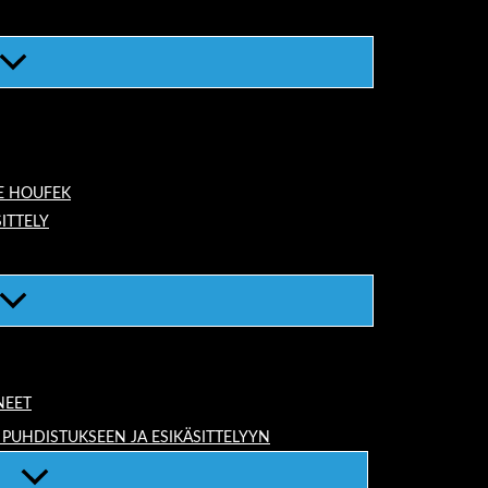
E HOUFEK
ITTELY
NEET
 PUHDISTUKSEEN JA ESIKÄSITTELYYN