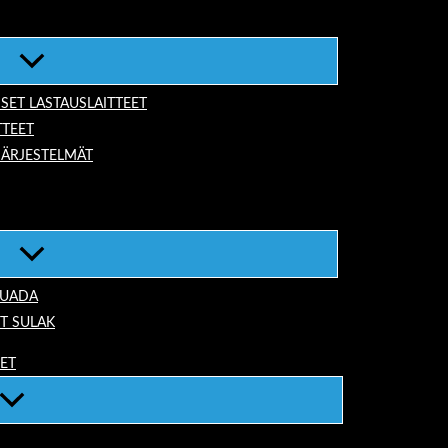
ISET LASTAUSLAITTEET
TTEET
JÄRJESTELMÄT
TUADA
T SULAK
EET