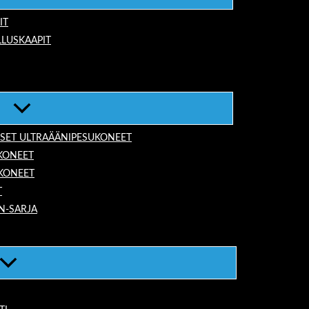
IT
LUSKAAPIT
ISET ULTRAÄÄNIPESUKONEET
KONEET
UKONEET
T
N-SARJA