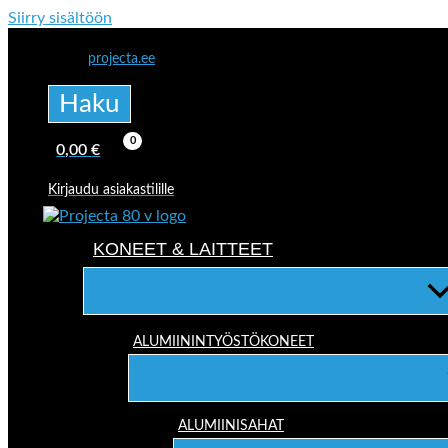
Siirry sisältöön
projecta.ee
Haku
0,00
€
Kirjaudu asiakastilille
KONEET & LAITTEET
ALUMIININTYÖSTÖKONEET
ALUMIINISAHAT