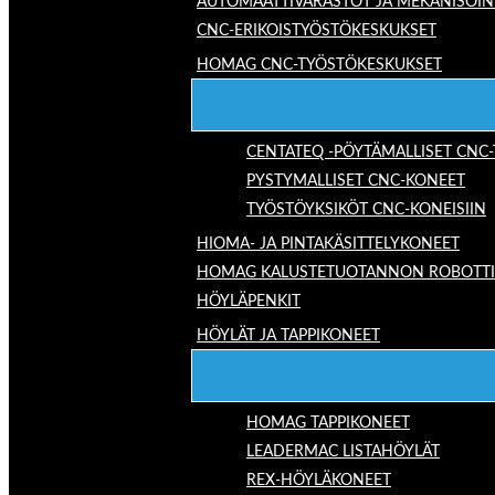
AUTOMAATTIVARASTOT JA MEKANISOIN
CNC-ERIKOISTYÖSTÖKESKUKSET
HOMAG CNC-TYÖSTÖKESKUKSET
CENTATEQ -PÖYTÄMALLISET CNC
PYSTYMALLISET CNC-KONEET
TYÖSTÖYKSIKÖT CNC-KONEISIIN
HIOMA- JA PINTAKÄSITTELYKONEET
HOMAG KALUSTETUOTANNON ROBOTTIRA
HÖYLÄPENKIT
HÖYLÄT JA TAPPIKONEET
HOMAG TAPPIKONEET
LEADERMAC LISTAHÖYLÄT
REX-HÖYLÄKONEET