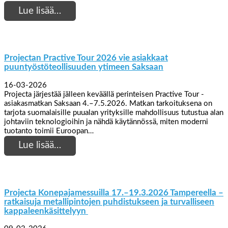
Lue lisää…
Projectan Practive Tour 2026 vie asiakkaat
puuntyöstöteollisuuden ytimeen Saksaan
16-03-2026
Projecta järjestää jälleen keväällä perinteisen Practive Tour -
asiakasmatkan Saksaan 4.–7.5.2026. Matkan tarkoituksena on
tarjota suomalaisille puualan yrityksille mahdollisuus tutustua alan
johtaviin teknologioihin ja nähdä käytännössä, miten moderni
tuotanto toimii Euroopan…
Lue lisää…
Projecta Konepajamessuilla 17.–19.3.2026 Tampereella –
ratkaisuja metallipintojen puhdistukseen ja turvalliseen
kappaleenkäsittelyyn