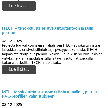
Lue lisää…
ITECH – tehokkuutta eristyslasituotantoon ja lasin
pesuun
03-12-2025
Projecta tuo valikoimaansa italialaisen ITECHin, joka tunnetaan
laadukkaista eristyslasilinjoista ja pystypesukoneista. ITECH
tarjoaa ratkaisuja niin pienille, keskisuurille kuin suurille lasialan
yrityksille – aina modulaarisilla ja täysin automatisoiduilla
kokonaisuuksilla. ITECHin ratkaisut…
Lue lisää…
MTI – tehokkuutta ja automaatiota alumiini-, puu- ja
PVC-profiilien valmistukseen
03-12-2025