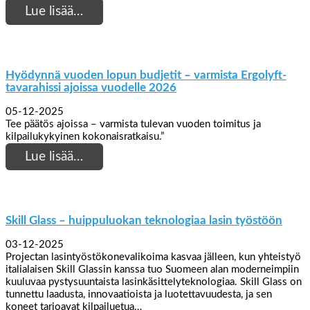
Lue lisää…
Hyödynnä vuoden lopun budjetit – varmista Ergolyft-
tavarahissi ajoissa vuodelle 2026
05-12-2025
Tee päätös ajoissa – varmista tulevan vuoden toimitus ja
kilpailukykyinen kokonaisratkaisu.”
Lue lisää…
Skill Glass – huippuluokan teknologiaa lasin työstöön
03-12-2025
Projectan lasintyöstökonevalikoima kasvaa jälleen, kun yhteistyö
italialaisen Skill Glassin kanssa tuo Suomeen alan moderneimpiin
kuuluvaa pystysuuntaista lasinkäsittelyteknologiaa. Skill Glass on
tunnettu laadusta, innovaatioista ja luotettavuudesta, ja sen
koneet tarjoavat kilpailuetua…