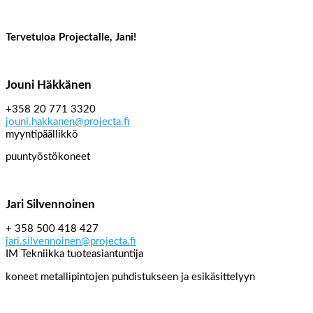
Tervetuloa Projectalle, Jani!
Jouni Häkkänen
+358 20 771 3320
jouni.hakkanen@projecta.fi
myyntipäällikkö
puuntyöstökoneet
Jari Silvennoinen
+ 358 500 418 427
jari.silvennoinen@projecta.fi
IM Tekniikka tuoteasiantuntija
koneet metallipintojen puhdistukseen ja esikäsittelyyn