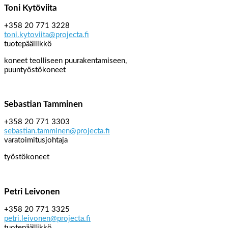
Toni Kytöviita
+358 20 771 3228
toni.kytoviita@projecta.fi
tuotepäällikkö
koneet teolliseen puurakentamiseen,
puuntyöstökoneet
Sebastian Tamminen
+358 20 771 3303
sebastian.tamminen@projecta.fi
varatoimitusjohtaja
työstökoneet
Petri Leivonen
+358 20 771 3325
petri.leivonen@projecta.fi
tuotepäällikkö