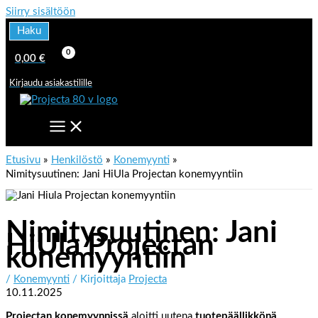
Siirry sisältöön
Haku
0,00
€
Kirjaudu asiakastilille
Etusivu
Henkilöstö
Konemyynti
Nimitysuutinen: Jani HiUla Projectan konemyyntiin
Nimitysuutinen: Jani
HiUla Projectan
konemyyntiin
/
Konemyynti
/ Kirjoittaja
Projecta
10.11.2025
Projectan konemyynnissä
aloitti uutena
tuotepäällikkönä