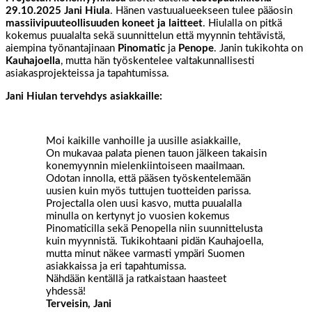
29.10.2025
Jani Hiula
. Hänen vastuualueekseen tulee pääosin
massiivipuuteollisuuden koneet ja laitteet
. Hiulalla on pitkä
kokemus puualalta sekä suunnittelun että myynnin tehtävistä,
aiempina työnantajinaan
Pinomatic
ja
Penope
. Janin tukikohta on
Kauhajoella
, mutta hän työskentelee valtakunnallisesti
asiakasprojekteissa ja tapahtumissa.
Jani Hiulan tervehdys asiakkaille:
Moi kaikille vanhoille ja uusille asiakkaille,
On mukavaa palata pienen tauon jälkeen takaisin
konemyynnin mielenkiintoiseen maailmaan.
Odotan innolla, että pääsen työskentelemään
uusien kuin myös tuttujen tuotteiden parissa.
Projectalla olen uusi kasvo, mutta puualalla
minulla on kertynyt jo vuosien kokemus
Pinomaticilla sekä Penopella niin suunnittelusta
kuin myynnistä. Tukikohtaani pidän Kauhajoella,
mutta minut näkee varmasti ympäri Suomen
asiakkaissa ja eri tapahtumissa.
Nähdään kentällä ja ratkaistaan haasteet
yhdessä!
Terveisin, Jani