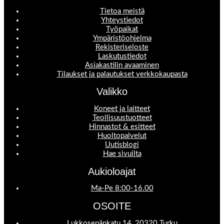
Tietoa meistä
Yhteystiedot
Työpaikat
Ympäristöohjelma
Rekisteriseloste
Laskutustiedot
Asiakastilin avaaminen
Tilaukset ja palautukset verkkokaupasta
Valikko
Koneet ja laitteet
Teollisuustuotteet
Hinnastot & esitteet
Huoltopalvelut
Uutisblogi
Hae sivuilta
Aukioloajat
Ma-Pe 8:00-16.00
OSOITE
Lukkosepänkatu 14, 20320 Turku