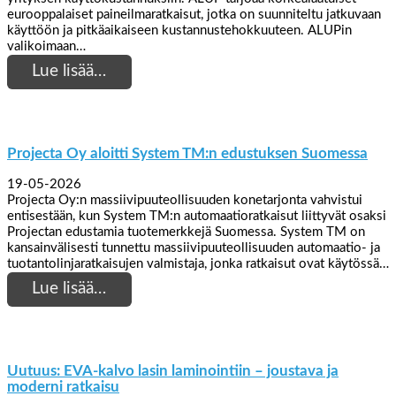
eurooppalaiset paineilmaratkaisut, jotka on suunniteltu jatkuvaan
käyttöön ja pitkäaikaiseen kustannustehokkuuteen. ALUPin
valikoimaan…
Lue lisää…
Projecta Oy aloitti System TM:n edustuksen Suomessa
19-05-2026
Projecta Oy:n massiivipuuteollisuuden konetarjonta vahvistui
entisestään, kun System TM:n automaatioratkaisut liittyvät osaksi
Projectan edustamia tuotemerkkejä Suomessa. System TM on
kansainvälisesti tunnettu massiivipuuteollisuuden automaatio- ja
tuotantolinjaratkaisujen valmistaja, jonka ratkaisut ovat käytössä…
Lue lisää…
Uutuus: EVA-kalvo lasin laminointiin – joustava ja
moderni ratkaisu