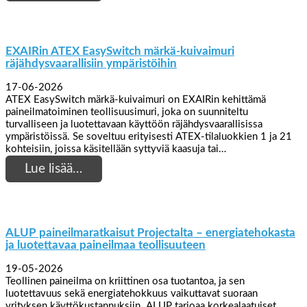
EXAIRin ATEX EasySwitch märkä-kuivaimuri
räjähdysvaarallisiin ympäristöihin
17-06-2026
ATEX EasySwitch märkä-kuivaimuri on EXAIRin kehittämä
paineilmatoiminen teollisuusimuri, joka on suunniteltu
turvalliseen ja luotettavaan käyttöön räjähdysvaarallisissa
ympäristöissä. Se soveltuu erityisesti ATEX-tilaluokkien 1 ja 21
kohteisiin, joissa käsitellään syttyviä kaasuja tai…
Lue lisää…
ALUP paineilmaratkaisut Projectalta – energiatehokasta
ja luotettavaa paineilmaa teollisuuteen
19-05-2026
Teollinen paineilma on kriittinen osa tuotantoa, ja sen
luotettavuus sekä energiatehokkuus vaikuttavat suoraan
yrityksen käyttökustannuksiin. ALUP tarjoaa korkealaatuiset