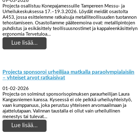
09-03-2026
Projecta osallistuu Konepajamessuille Tampereen Messu- ja
Urheilukeskuksessa 17.–19.3.2026. Löydät meidät osastolta
A453, jossa esittelemme ratkaisuja metalliteollisuuden tuotannon
tehostamiseen. Osastollamme pääteemoina ovat: metallipintojen
puhdistus ja esikäsittely teollisuusnostimet ja kappaleenkäsittelyn
ergonomia Tervetuloa…
Lue lisää…
Projecta sponsoroi urheilijaa matkalla paraolympialaisiin
– yhteiset arvot ratkaisivat
01-02-2026
Projecta on solminut sponsorisopimuksen paraurheilijan Laura
Kangasniemen kanssa. Kyseessä ei ole pelkkä urheiluyhteistyö,
vaan kumppanuus, joka perustuu yhteiseen arvomaailmaan ja
ajattelutapaan. Valinnan taustalla ei ollut vain urheilullinen
menestys tai tulevat…
Lue lisää…