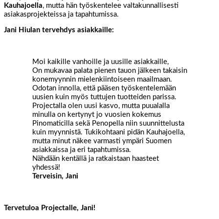
Kauhajoella
, mutta hän työskentelee valtakunnallisesti
asiakasprojekteissa ja tapahtumissa.
Jani Hiulan tervehdys asiakkaille:
Moi kaikille vanhoille ja uusille asiakkaille,
On mukavaa palata pienen tauon jälkeen takaisin
konemyynnin mielenkiintoiseen maailmaan.
Odotan innolla, että pääsen työskentelemään
uusien kuin myös tuttujen tuotteiden parissa.
Projectalla olen uusi kasvo, mutta puualalla
minulla on kertynyt jo vuosien kokemus
Pinomaticilla sekä Penopella niin suunnittelusta
kuin myynnistä. Tukikohtaani pidän Kauhajoella,
mutta minut näkee varmasti ympäri Suomen
asiakkaissa ja eri tapahtumissa.
Nähdään kentällä ja ratkaistaan haasteet
yhdessä!
Terveisin, Jani
Tervetuloa Projectalle, Jani!