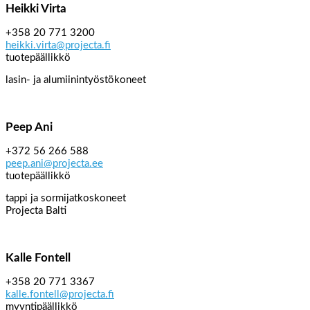
Heikki Virta
+358 20 771 3200
heikki.virta@projecta.fi
tuotepäällikkö
lasin- ja alumiinintyöstökoneet
Peep Ani
+372 56 266 588
peep.ani@projecta.ee
tuotepäällikkö
tappi ja sormijatkoskoneet
Projecta Balti
Kalle Fontell
+358 20 771 3367
kalle.fontell@projecta.fi
myyntipäällikkö