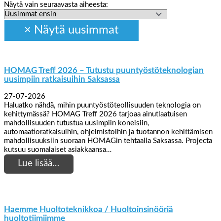
Näytä vain seuraavasta aiheesta:
HOMAG Treff 2026 – Tutustu puuntyöstöteknologian
uusimpiin ratkaisuihin Saksassa
27-07-2026
Haluatko nähdä, mihin puuntyöstöteollisuuden teknologia on
kehittymässä? HOMAG Treff 2026 tarjoaa ainutlaatuisen
mahdollisuuden tutustua uusimpiin koneisiin,
automaatioratkaisuihin, ohjelmistoihin ja tuotannon kehittämisen
mahdollisuuksiin suoraan HOMAGin tehtaalla Saksassa. Projecta
kutsuu suomalaiset asiakkaansa…
Lue lisää…
Haemme Huoltoteknikkoa / Huoltoinsinööriä
huoltotiimiimme