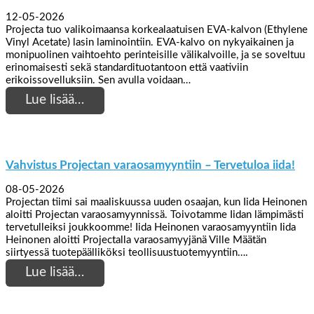
12-05-2026
Projecta tuo valikoimaansa korkealaatuisen EVA-kalvon (Ethylene
Vinyl Acetate) lasin laminointiin. EVA-kalvo on nykyaikainen ja
monipuolinen vaihtoehto perinteisille välikalvoille, ja se soveltuu
erinomaisesti sekä standardituotantoon että vaativiin
erikoissovelluksiin. Sen avulla voidaan…
Lue lisää…
Vahvistus Projectan varaosamyyntiin – Tervetuloa iida!
08-05-2026
Projectan tiimi sai maaliskuussa uuden osaajan, kun Iida Heinonen
aloitti Projectan varaosamyynnissä. Toivotamme Iidan lämpimästi
tervetulleiksi joukkoomme! Iida Heinonen varaosamyyntiin Iida
Heinonen aloitti Projectalla varaosamyyjänä Ville Määtän
siirtyessä tuotepäälliköksi teollisuustuotemyyntiin….
Lue lisää…