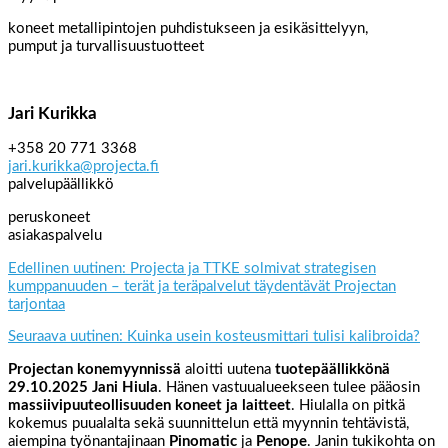
koneet metallipintojen puhdistukseen ja esikäsittelyyn,
pumput ja turvallisuustuotteet
Jari Kurikka
+358 20 771 3368
jari.kurikka@projecta.fi
palvelupäällikkö
peruskoneet
asiakaspalvelu
Edellinen uutinen: Projecta ja TTKE solmivat strategisen
kumppanuuden – terät ja teräpalvelut täydentävät Projectan
tarjontaa
Seuraava uutinen: Kuinka usein kosteusmittari tulisi kalibroida?
Projectan konemyynnissä
aloitti uutena
tuotepäällikkönä
29.10.2025
Jani Hiula
. Hänen vastuualueekseen tulee pääosin
massiivipuuteollisuuden koneet ja laitteet
. Hiulalla on pitkä
kokemus puualalta sekä suunnittelun että myynnin tehtävistä,
aiempina työnantajinaan
Pinomatic
ja
Penope
. Janin tukikohta on