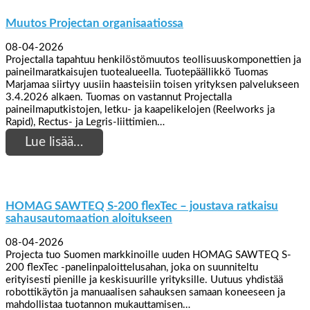
Muutos Projectan organisaatiossa
08-04-2026
Projectalla tapahtuu henkilöstömuutos teollisuuskomponettien ja
paineilmaratkaisujen tuotealueella. Tuotepäällikkö Tuomas
Marjamaa siirtyy uusiin haasteisiin toisen yrityksen palvelukseen
3.4.2026 alkaen. Tuomas on vastannut Projectalla
paineilmaputkistojen, letku- ja kaapelikelojen (Reelworks ja
Rapid), Rectus- ja Legris-liittimien…
Lue lisää…
HOMAG SAWTEQ S-200 flexTec – joustava ratkaisu
sahausautomaation aloitukseen
08-04-2026
Projecta tuo Suomen markkinoille uuden HOMAG SAWTEQ S-
200 flexTec -panelinpaloittelusahan, joka on suunniteltu
erityisesti pienille ja keskisuurille yrityksille. Uutuus yhdistää
robottikäytön ja manuaalisen sahauksen samaan koneeseen ja
mahdollistaa tuotannon mukauttamisen…