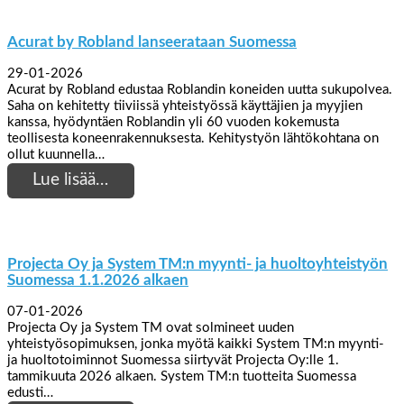
Acurat by Robland lanseerataan Suomessa
29-01-2026
Acurat by Robland edustaa Roblandin koneiden uutta sukupolvea.
Saha on kehitetty tiiviissä yhteistyössä käyttäjien ja myyjien
kanssa, hyödyntäen Roblandin yli 60 vuoden kokemusta
teollisesta koneenrakennuksesta. Kehitystyön lähtökohtana on
ollut kuunnella…
Lue lisää…
Projecta Oy ja System TM:n myynti- ja huoltoyhteistyön
Suomessa 1.1.2026 alkaen
07-01-2026
Projecta Oy ja System TM ovat solmineet uuden
yhteistyösopimuksen, jonka myötä kaikki System TM:n myynti-
ja huoltotoiminnot Suomessa siirtyvät Projecta Oy:lle 1.
tammikuuta 2026 alkaen. System TM:n tuotteita Suomessa
edusti…