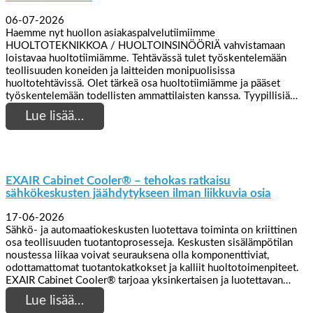
06-07-2026
Haemme nyt huollon asiakaspalvelutiimiimme
HUOLTOTEKNIKKOA / HUOLTOINSINÖÖRIÄ vahvistamaan
loistavaa huoltotiimiämme. Tehtävässä tulet työskentelemään
teollisuuden koneiden ja laitteiden monipuolisissa
huoltotehtävissä. Olet tärkeä osa huoltotiimiämme ja pääset
työskentelemään todellisten ammattilaisten kanssa. Tyypillisiä…
Lue lisää…
EXAIR Cabinet Cooler® – tehokas ratkaisu
sähkökeskusten jäähdytykseen ilman liikkuvia osia
17-06-2026
Sähkö- ja automaatiokeskusten luotettava toiminta on kriittinen
osa teollisuuden tuotantoprosesseja. Keskusten sisälämpötilan
noustessa liikaa voivat seurauksena olla komponenttiviat,
odottamattomat tuotantokatkokset ja kalliit huoltotoimenpiteet.
EXAIR Cabinet Cooler® tarjoaa yksinkertaisen ja luotettavan…
Lue lisää…