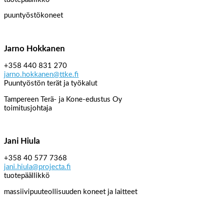
puuntyöstökoneet
Jarno Hokkanen
+358 440 831 270
jarno.hokkanen@ttke.fi
Puuntyöstön terät ja työkalut
Tampereen Terä- ja Kone-edustus Oy
toimitusjohtaja
Jani Hiula
+358 40 577 7368
jani.hiula@projecta.fi
tuotepäällikkö
massiivipuuteollisuuden koneet ja laitteet