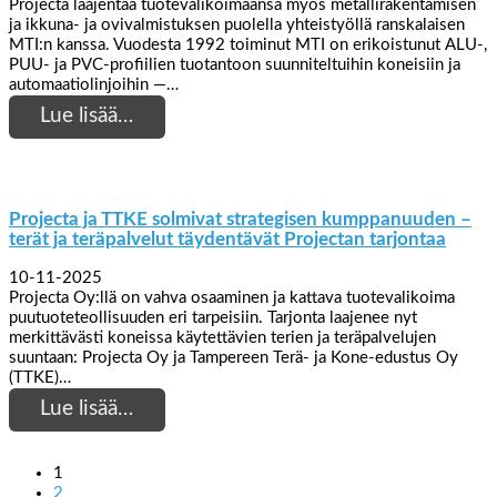
Projecta laajentaa tuotevalikoimaansa myös metallirakentamisen
ja ikkuna- ja ovivalmistuksen puolella yhteistyöllä ranskalaisen
MTI:n kanssa. Vuodesta 1992 toiminut MTI on erikoistunut ALU-,
PUU- ja PVC-profiilien tuotantoon suunniteltuihin koneisiin ja
automaatiolinjoihin —…
Lue lisää…
Projecta ja TTKE solmivat strategisen kumppanuuden –
terät ja teräpalvelut täydentävät Projectan tarjontaa
10-11-2025
Projecta Oy:llä on vahva osaaminen ja kattava tuotevalikoima
puutuoteteollisuuden eri tarpeisiin. Tarjonta laajenee nyt
merkittävästi koneissa käytettävien terien ja teräpalvelujen
suuntaan: Projecta Oy ja Tampereen Terä- ja Kone-edustus Oy
(TTKE)…
Lue lisää…
1
2