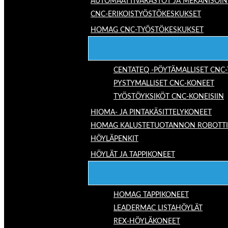
AUTOMAATTIVARASTOT JA MEKANISOIN
CNC-ERIKOISTYÖSTÖKESKUKSET
HOMAG CNC-TYÖSTÖKESKUKSET
CENTATEQ -PÖYTÄMALLISET CNC
PYSTYMALLISET CNC-KONEET
TYÖSTÖYKSIKÖT CNC-KONEISIIN
HIOMA- JA PINTAKÄSITTELYKONEET
HOMAG KALUSTETUOTANNON ROBOTTIRA
HÖYLÄPENKIT
HÖYLÄT JA TAPPIKONEET
HOMAG TAPPIKONEET
LEADERMAC LISTAHÖYLÄT
REX-HÖYLÄKONEET