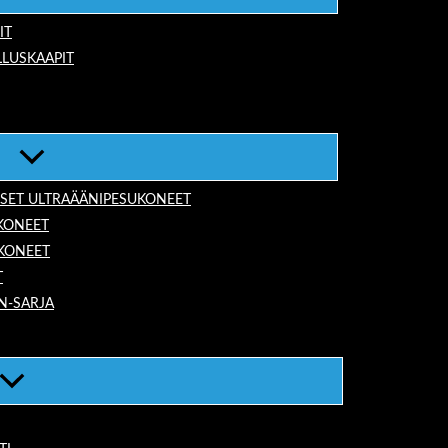
IT
LUSKAAPIT
ISET ULTRAÄÄNIPESUKONEET
KONEET
UKONEET
T
N-SARJA