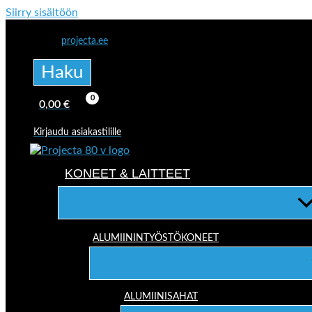
Siirry sisältöön
projecta.ee
Haku
0,00
€
Kirjaudu asiakastilille
KONEET & LAITTEET
ALUMIININTYÖSTÖKONEET
ALUMIINISAHAT