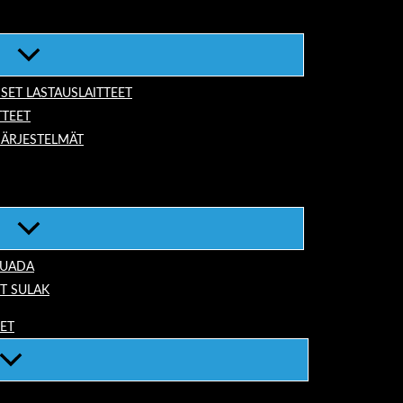
ISET LASTAUSLAITTEET
TTEET
JÄRJESTELMÄT
TUADA
T SULAK
EET