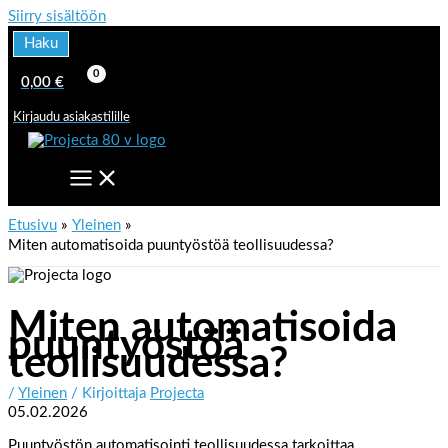
Siirry sisältöön
Haku
0,00
€
Kirjaudu asiakastilille
Etusivu
Yleinen
Miten automatisoida puuntyöstöä teollisuudessa?
Miten automatisoida
puuntyöstöä
teollisuudessa?
/
Yleinen
/ Kirjoittaja
Projecta
05.02.2026
Puuntyöstön automatisointi teollisuudessa tarkoittaa