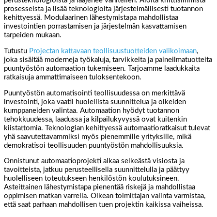
perusteknologioista ja laajenee vähitellen. Aloita kriittisimmistä
prosesseista ja lisää teknologioita järjestelmällisesti tuotannon
kehittyessä. Modulaarinen lähestymistapa mahdollistaa
investointien porrastamisen ja järjestelmän kasvattamisen
tarpeiden mukaan.
Tutustu
Projectan kattavaan teollisuustuotteiden valikoimaan
,
joka sisältää moderneja työkaluja, tarvikkeita ja paineilmatuotteita
puuntyöstön automaation tukemiseen. Tarjoamme laadukkaita
ratkaisuja ammattimaiseen tuloksentekoon.
Puuntyöstön automatisointi teollisuudessa on merkittävä
investointi, joka vaatii huolellista suunnittelua ja oikeiden
kumppaneiden valintaa. Automaation hyödyt tuotannon
tehokkuudessa, laadussa ja kilpailukyvyssä ovat kuitenkin
kiistattomia. Teknologian kehittyessä automaatioratkaisut tulevat
yhä saavutettavammiksi myös pienemmille yrityksille, mikä
demokratisoi teollisuuden puuntyöstön mahdollisuuksia.
Onnistunut automaatioprojekti alkaa selkeästä visiosta ja
tavoitteista, jatkuu perusteellisella suunnittelulla ja päättyy
huolelliseen toteutukseen henkilöstön koulutuksineen.
Asteittainen lähestymistapa pienentää riskejä ja mahdollistaa
oppimisen matkan varrella. Oikean toimittajan valinta varmistaa,
että saat parhaan mahdollisen tuen projektin kaikissa vaiheissa.