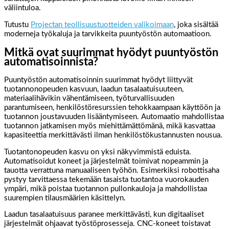
väliintuloa.
Tutustu
Projectan teollisuustuotteiden valikoimaan
, joka sisältää
moderneja työkaluja ja tarvikkeita puuntyöstön automaatioon.
Mitkä ovat suurimmat hyödyt puuntyöstön
automatisoinnista?
Puuntyöstön automatisoinnin suurimmat hyödyt liittyvät
tuotannonopeuden kasvuun, laadun tasalaatuisuuteen,
materiaalihävikin vähentämiseen, työturvallisuuden
parantumiseen, henkilöstöresurssien tehokkaampaan käyttöön ja
tuotannon joustavuuden lisääntymiseen. Automaatio mahdollistaa
tuotannon jatkamisen myös miehittämättömänä, mikä kasvattaa
kapasiteettia merkittävästi ilman henkilöstökustannusten nousua.
Tuotantonopeuden kasvu on yksi näkyvimmistä eduista.
Automatisoidut koneet ja järjestelmät toimivat nopeammin ja
tauotta verrattuna manuaaliseen työhön. Esimerkiksi robottisaha
pystyy tarvittaessa tekemään tasaista tuotantoa vuorokauden
ympäri, mikä poistaa tuotannon pullonkauloja ja mahdollistaa
suurempien tilausmäärien käsittelyn.
Laadun tasalaatuisuus paranee merkittävästi, kun digitaaliset
järjestelmät ohjaavat työstöprosesseja. CNC-koneet toistavat