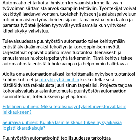
Automaatio ei tarkoita ihmisten korvaamista koneilla, vaan
työvoiman siirtämistä arvokkaampiin tehtäviin. Työntekijät voivat
keskittyä laadunvalvontaan, tuotekehitykseen ja asiakaspalveluun
rutiininomaisten työvaiheiden sijaan. Tämä nostaa työn laatua ja
parantaa työntekijöiden tyytyväisyyttä samalla kun yrityksen
kilpailukyky vahvistuu.
Tulevaisuudessa puuntyöstön automaatio tulee kehittymään
entistä älykkäämmäksi tekoälyn ja koneoppimisen myötä.
Järjestelmät oppivat optimoimaan tuotantoa itsenäisesti ja
ennustamaan huoltotarpeita yhä tarkemmin. Tämä kehitys tekee
automaatiosta entistä tehokkaampaa ja helpommin hallittavaa.
Aloita oma automaatiomatkasi kartoittamalla nykyisen tuotantosi
kehityskohteet ja
ota yhteyttä meihin
keskustellaksesi
räätälöidyistä ratkaisuista juuri sinun tarpeisiisi. Projecta tarjoaa
kokonaisvaltaista asiantuntemusta puuntyöstön automaation
suunnitteluun, toteutukseen ja ylläpitoon.
Edellinen uutinen: Miksi teollisuusyritykset investoivat lasin
leikkaukseen?
Seuraava uutinen: Kuinka lasin leikkaus tukee nykyaikaisia
logistiikkaratkaisuja?
Puuntyöstön automatisointi teollisuudessa tarkoittaa