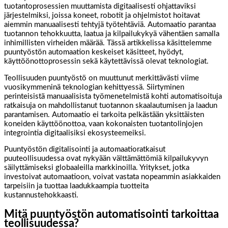
tuotantoprosessien muuttamista digitaalisesti ohjattaviksi
järjestelmiksi, joissa koneet, robotit ja ohjelmistot hoitavat
aiemmin manuaalisesti tehtyjä työtehtäviä. Automaatio parantaa
tuotannon tehokkuutta, laatua ja kilpailukykyä vähentäen samalla
inhimillisten virheiden määrää. Tässä artikkelissa käsittelemme
puuntyöstön automaation keskeiset käsitteet, hyödyt,
käyttöönottoprosessin sekä käytettävissä olevat teknologiat.
Teollisuuden puuntyöstö on muuttunut merkittävästi viime
vuosikymmeninä teknologian kehittyessä. Siirtyminen
perinteisistä manuaalisista työmenetelmistä kohti automatisoituja
ratkaisuja on mahdollistanut tuotannon skaalautumisen ja laadun
parantamisen. Automaatio ei tarkoita pelkästään yksittäisten
koneiden käyttöönottoa, vaan kokonaisten tuotantolinjojen
integrointia digitaalisiksi ekosysteemeiksi.
Puuntyöstön digitalisointi ja automaatioratkaisut
puuteollisuudessa ovat nykyään välttämättömiä kilpailukyvyn
säilyttämiseksi globaaleilla markkinoilla. Yritykset, jotka
investoivat automaatioon, voivat vastata nopeammin asiakkaiden
tarpeisiin ja tuottaa laadukkaampia tuotteita
kustannustehokkaasti.
Mitä puuntyöstön automatisointi tarkoittaa
teollisuudessa?