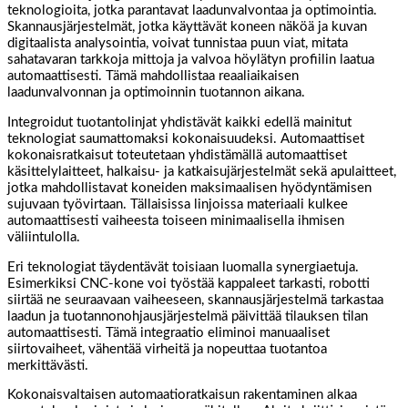
teknologioita, jotka parantavat laadunvalvontaa ja optimointia.
Skannausjärjestelmät, jotka käyttävät koneen näköä ja kuvan
digitaalista analysointia, voivat tunnistaa puun viat, mitata
sahatavaran tarkkoja mittoja ja valvoa höylätyn profiilin laatua
automaattisesti. Tämä mahdollistaa reaaliaikaisen
laadunvalvonnan ja optimoinnin tuotannon aikana.
Integroidut tuotantolinjat yhdistävät kaikki edellä mainitut
teknologiat saumattomaksi kokonaisuudeksi. Automaattiset
kokonaisratkaisut toteutetaan yhdistämällä automaattiset
käsittelylaitteet, halkaisu- ja katkaisujärjestelmät sekä apulaitteet,
jotka mahdollistavat koneiden maksimaalisen hyödyntämisen
sujuvaan työvirtaan. Tällaisissa linjoissa materiaali kulkee
automaattisesti vaiheesta toiseen minimaalisella ihmisen
väliintulolla.
Eri teknologiat täydentävät toisiaan luomalla synergiaetuja.
Esimerkiksi CNC-kone voi työstää kappaleet tarkasti, robotti
siirtää ne seuraavaan vaiheeseen, skannausjärjestelmä tarkastaa
laadun ja tuotannonohjausjärjestelmä päivittää tilauksen tilan
automaattisesti. Tämä integraatio eliminoi manuaaliset
siirtovaiheet, vähentää virheitä ja nopeuttaa tuotantoa
merkittävästi.
Kokonaisvaltaisen automaatioratkaisun rakentaminen alkaa