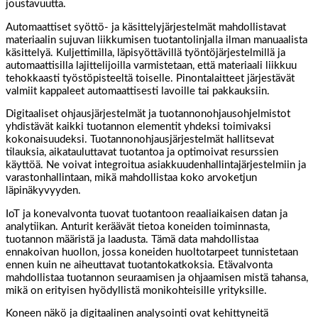
joustavuutta.
Automaattiset syöttö- ja käsittelyjärjestelmät mahdollistavat
materiaalin sujuvan liikkumisen tuotantolinjalla ilman manuaalista
käsittelyä. Kuljettimilla, läpisyöttävillä työntöjärjestelmillä ja
automaattisilla lajittelijoilla varmistetaan, että materiaali liikkuu
tehokkaasti työstöpisteeltä toiselle. Pinontalaitteet järjestävät
valmiit kappaleet automaattisesti lavoille tai pakkauksiin.
Digitaaliset ohjausjärjestelmät ja tuotannonohjausohjelmistot
yhdistävät kaikki tuotannon elementit yhdeksi toimivaksi
kokonaisuudeksi. Tuotannonohjausjärjestelmät hallitsevat
tilauksia, aikatauluttavat tuotantoa ja optimoivat resurssien
käyttöä. Ne voivat integroitua asiakkuudenhallintajärjestelmiin ja
varastonhallintaan, mikä mahdollistaa koko arvoketjun
läpinäkyvyyden.
IoT ja konevalvonta tuovat tuotantoon reaaliaikaisen datan ja
analytiikan. Anturit keräävät tietoa koneiden toiminnasta,
tuotannon määristä ja laadusta. Tämä data mahdollistaa
ennakoivan huollon, jossa koneiden huoltotarpeet tunnistetaan
ennen kuin ne aiheuttavat tuotantokatkoksia. Etävalvonta
mahdollistaa tuotannon seuraamisen ja ohjaamisen mistä tahansa,
mikä on erityisen hyödyllistä monikohteisille yrityksille.
Koneen näkö ja digitaalinen analysointi ovat kehittyneitä