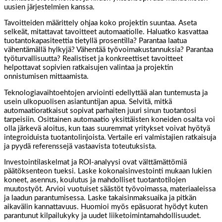
uusien järjestelmien kanssa.
Tavoitteiden määrittely ohjaa koko projektin suuntaa. Aseta
selkeät, mitattavat tavoitteet automaatiolle. Haluatko kasvattaa
tuotantokapasiteettia tietyllä prosentilla? Parantaa laatua
vähentämällä hylkyjä? Vähentää työvoimakustannuksia? Parantaa
työturvallisuutta? Realistiset ja konkreettiset tavoitteet
helpottavat sopivien ratkaisujen valintaa ja projektin
onnistumisen mittaamista.
Teknologiavaihtoehtojen arviointi edellyttää alan tuntemusta ja
usein ulkopuolisen asiantuntijan apua. Selvitä, mitkä
automaatioratkaisut sopivat parhaiten juuri sinun tuotantosi
tarpeisiin. Osittainen automaatio yksittäisten koneiden osalta voi
olla järkevä aloitus, kun taas suuremmat yritykset voivat hyötyä
integroiduista tuotantolinjoista. Vertaile eri valmistajien ratkaisuja
ja pyydä referenssejä vastaavista toteutuksista.
Investointilaskelmat ja ROI-analyysi ovat välttämättömiä
päätöksenteon tueksi. Laske kokonaisinvestointi mukaan lukien
koneet, asennus, koulutus ja mahdolliset tuotantotilojen
muutostyöt. Arvioi vuotuiset säästöt työvoimassa, materiaaleissa
ja laadun parantumisessa. Laske takaisinmaksuaika ja pitkän
aikavälin kannattavuus. Huomioi myös epäsuorat hyödyt kuten
parantunut kilpailukyky ja uudet liiketoimintamahdollisuudet.