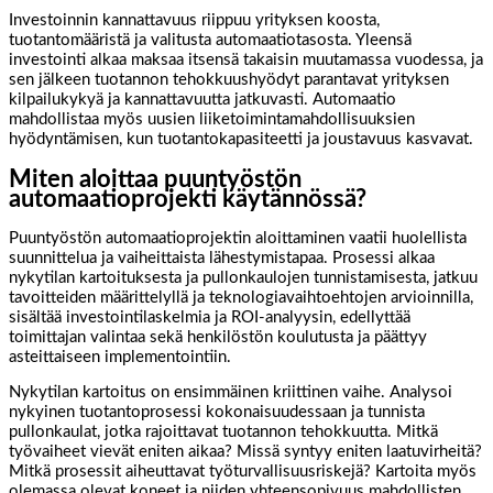
Investoinnin kannattavuus riippuu yrityksen koosta,
tuotantomääristä ja valitusta automaatiotasosta. Yleensä
investointi alkaa maksaa itsensä takaisin muutamassa vuodessa, ja
sen jälkeen tuotannon tehokkuushyödyt parantavat yrityksen
kilpailukykyä ja kannattavuutta jatkuvasti. Automaatio
mahdollistaa myös uusien liiketoimintamahdollisuuksien
hyödyntämisen, kun tuotantokapasiteetti ja joustavuus kasvavat.
Miten aloittaa puuntyöstön
automaatioprojekti käytännössä?
Puuntyöstön automaatioprojektin aloittaminen vaatii huolellista
suunnittelua ja vaiheittaista lähestymistapaa. Prosessi alkaa
nykytilan kartoituksesta ja pullonkaulojen tunnistamisesta, jatkuu
tavoitteiden määrittelyllä ja teknologiavaihtoehtojen arvioinnilla,
sisältää investointilaskelmia ja ROI-analyysin, edellyttää
toimittajan valintaa sekä henkilöstön koulutusta ja päättyy
asteittaiseen implementointiin.
Nykytilan kartoitus on ensimmäinen kriittinen vaihe. Analysoi
nykyinen tuotantoprosessi kokonaisuudessaan ja tunnista
pullonkaulat, jotka rajoittavat tuotannon tehokkuutta. Mitkä
työvaiheet vievät eniten aikaa? Missä syntyy eniten laatuvirheitä?
Mitkä prosessit aiheuttavat työturvallisuusriskejä? Kartoita myös
olemassa olevat koneet ja niiden yhteensopivuus mahdollisten