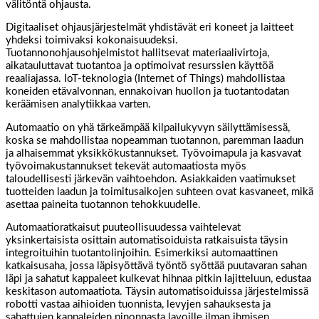
välitöntä ohjausta.
Digitaaliset ohjausjärjestelmät yhdistävät eri koneet ja laitteet
yhdeksi toimivaksi kokonaisuudeksi.
Tuotannonohjausohjelmistot hallitsevat materiaalivirtoja,
aikatauluttavat tuotantoa ja optimoivat resurssien käyttöä
reaaliajassa. IoT-teknologia (Internet of Things) mahdollistaa
koneiden etävalvonnan, ennakoivan huollon ja tuotantodatan
keräämisen analytiikkaa varten.
Automaatio on yhä tärkeämpää kilpailukyvyn säilyttämisessä,
koska se mahdollistaa nopeamman tuotannon, paremman laadun
ja alhaisemmat yksikkökustannukset. Työvoimapula ja kasvavat
työvoimakustannukset tekevät automaatiosta myös
taloudellisesti järkevän vaihtoehdon. Asiakkaiden vaatimukset
tuotteiden laadun ja toimitusaikojen suhteen ovat kasvaneet, mikä
asettaa paineita tuotannon tehokkuudelle.
Automaatioratkaisut puuteollisuudessa vaihtelevat
yksinkertaisista osittain automatisoiduista ratkaisuista täysin
integroituihin tuotantolinjoihin. Esimerkiksi automaattinen
katkaisusaha, jossa läpisyöttävä työntö syöttää puutavaran sahan
läpi ja sahatut kappaleet kulkevat hihnaa pitkin lajitteluun, edustaa
keskitason automaatiota. Täysin automatisoiduissa järjestelmissä
robotti vastaa aihioiden tuonnista, levyjen sahauksesta ja
sahattujen kappaleiden pinonnasta lavoille ilman ihmisen