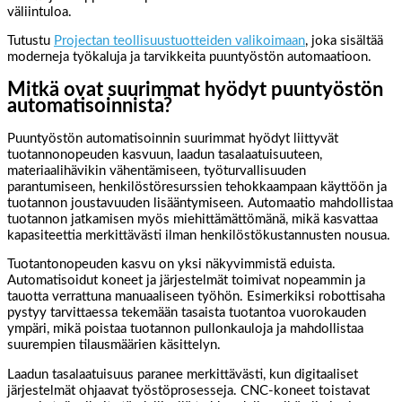
väliintuloa.
Tutustu
Projectan teollisuustuotteiden valikoimaan
, joka sisältää
moderneja työkaluja ja tarvikkeita puuntyöstön automaatioon.
Mitkä ovat suurimmat hyödyt puuntyöstön
automatisoinnista?
Puuntyöstön automatisoinnin suurimmat hyödyt liittyvät
tuotannonopeuden kasvuun, laadun tasalaatuisuuteen,
materiaalihävikin vähentämiseen, työturvallisuuden
parantumiseen, henkilöstöresurssien tehokkaampaan käyttöön ja
tuotannon joustavuuden lisääntymiseen. Automaatio mahdollistaa
tuotannon jatkamisen myös miehittämättömänä, mikä kasvattaa
kapasiteettia merkittävästi ilman henkilöstökustannusten nousua.
Tuotantonopeuden kasvu on yksi näkyvimmistä eduista.
Automatisoidut koneet ja järjestelmät toimivat nopeammin ja
tauotta verrattuna manuaaliseen työhön. Esimerkiksi robottisaha
pystyy tarvittaessa tekemään tasaista tuotantoa vuorokauden
ympäri, mikä poistaa tuotannon pullonkauloja ja mahdollistaa
suurempien tilausmäärien käsittelyn.
Laadun tasalaatuisuus paranee merkittävästi, kun digitaaliset
järjestelmät ohjaavat työstöprosesseja. CNC-koneet toistavat