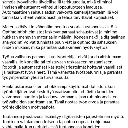
samoja työvaiheita täydellisellä tarkkuudella, mikä eliminoi
ihmisen aiheuttamat vaihtelut lopputuotteen laadussa.
Automaattinen sahauslaadun valvonta kamerajärjestelmillä voi
tunnistaa virheet välittömästi ja tehdä tarvittavat korjaukset.
Materiaalihävikin vähentäminen tuo suoria kustannussäästöjä.
Optimointiohjelmistot laskevat parhaat sahaustavat ja minimoi
hukkaan menevän materiaalin määrän. Koneen näkö ja digitaalinen
analysointi voivat tunnistaa puun viat ja optimoida sahauksen
niiden mukaan, mikä parantaa raaka-aineen hyötykäyttöä.
Työturvallisuus paranee, kun työntekijät eivät joudu altistumaan
vaarallisille koneille tai toistuvaan raskaaseen nostamiseen.
Robotit ja automaattiset käsittelyjärjestelmät hoitavat vaaralliset
ja rasittavat työvaiheet. Tämä vähentää työtapaturmia ja parantaa
työympäristön yleistä turvallisuutta.
Henkilöstöresurssien tehokkaampi käyttö mahdollistuu, kun
työntekijät voivat keskittyä vaativampiin tehtäviin koneiden
valvonnan, huollon ja laadunvalvonnan sijaan rutiininomaisten
työvaiheiden suorittamista. Tämä nostaa työn arvoa ja parantaa
työntekijöiden motivaatiota.
Tuotannon joustavuus lisääntyy digitaalisten järjestelmien myötä.
Tuotteen vaihtaminen toiseen tapahtuu nopeasti ohjelmaa
vaihtamalla, kun perinteisessä tuotannossa koneiden