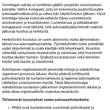
Toimittajan valinta on kriittinen päätös projektin onnistumisen
kannalta. Valitse kumppani, jolla on kokemusta puuteollisuuden
automaatioratkaisuista ja vahva tuki käyttöönoton jälkeen. Hyvä
toimittaja tarjoaa kokonaisvaltaista tukea suunnittelusta
asennukseen ja koulutukseen. Luotettavuus ja pitkäaikainen
kumppanuus ovat tärkeitä, sillä automaatiojärjestelmät vaativat
jatkuvaa huoltoa ja kehitystä.
Henkilöstön koulutus on usein aliarvioitu mutta äärimmäisen
tärkeä osa automaatioprojektia. Työntekijöiden tulee ymmärtää
uudet järjestelmät ja osata käyttää niitä tehokkaasti. Koulutus
vähentää vastustusta muutokselle ja varmistaa, että investointi
tuottaa täyden hyödyn. Sisällytä koulutukseen sekä tekninen
käyttö että huolto ja vianetsintä.
Asteittainen implementointi pienentää riskejä ja mahdollistaa
oppimisen prosessin aikana. Aloita yhdestä kriittisestä
pullonkaulasta tai tuotantovaiheesta ja laajenna automaatiota
vähitellen onnistumisten myötä. Tämä lähestymistapa
mahdollistaa tuotannon jatkumisen implementoinnin aikana ja
antaa aikaa organisaatiolle sopeutua muutoksiin.
Tärkeimmät kysymykset ennen automaatiohanketta:
Mitkä ovat tuotantomme suurimmat pullonkaulat ja