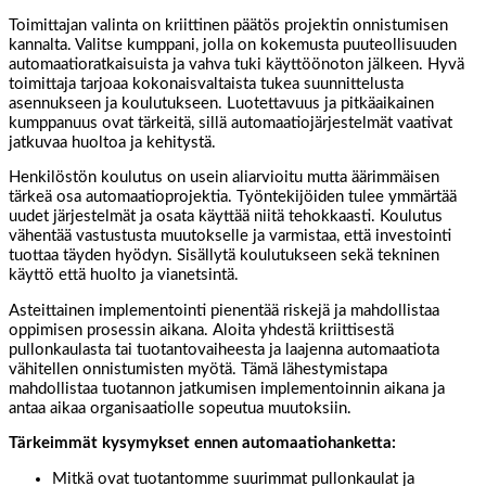
Toimittajan valinta on kriittinen päätös projektin onnistumisen
kannalta. Valitse kumppani, jolla on kokemusta puuteollisuuden
automaatioratkaisuista ja vahva tuki käyttöönoton jälkeen. Hyvä
toimittaja tarjoaa kokonaisvaltaista tukea suunnittelusta
asennukseen ja koulutukseen. Luotettavuus ja pitkäaikainen
kumppanuus ovat tärkeitä, sillä automaatiojärjestelmät vaativat
jatkuvaa huoltoa ja kehitystä.
Henkilöstön koulutus on usein aliarvioitu mutta äärimmäisen
tärkeä osa automaatioprojektia. Työntekijöiden tulee ymmärtää
uudet järjestelmät ja osata käyttää niitä tehokkaasti. Koulutus
vähentää vastustusta muutokselle ja varmistaa, että investointi
tuottaa täyden hyödyn. Sisällytä koulutukseen sekä tekninen
käyttö että huolto ja vianetsintä.
Asteittainen implementointi pienentää riskejä ja mahdollistaa
oppimisen prosessin aikana. Aloita yhdestä kriittisestä
pullonkaulasta tai tuotantovaiheesta ja laajenna automaatiota
vähitellen onnistumisten myötä. Tämä lähestymistapa
mahdollistaa tuotannon jatkumisen implementoinnin aikana ja
antaa aikaa organisaatiolle sopeutua muutoksiin.
Tärkeimmät kysymykset ennen automaatiohanketta:
Mitkä ovat tuotantomme suurimmat pullonkaulat ja