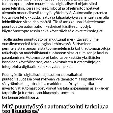
tuotantoprosessien muuttamista digitaalisesti ohjattaviksi
järjestelmiksi, joissa koneet, robotit ja ohjelmistot hoitavat
aiemmin manuaalisesti tehtyjä työtehtäviä. Automaatio parantaa
tuotannon tehokkuutta, laatua ja kilpailukykyä vähentäen samalla
inhimillisten virheiden määrää. Tässä artikkelissa käsittelemme
puuntyöstön automaation keskeiset käsitteet, hyödyt,
käyttöönottoprosessin sekä käytettävissä olevat teknologiat.
Teollisuuden puuntyöstö on muuttunut merkittävästi viime
vuosikymmeninä teknologian kehittyessä. Siirtyminen
perinteisistä manuaalisista työmenetelmistä kohti automatisoituja
ratkaisuja on mahdollistanut tuotannon skaalautumisen ja laadun
parantamisen. Automaatio ei tarkoita pelkästään yksittäisten
koneiden käyttöönottoa, vaan kokonaisten tuotantolinjojen
integrointia digitaalisiksi ekosysteemeiksi.
Puuntyöstön digitalisointi ja automaatioratkaisut
puuteollisuudessa ovat nykyään välttämättömiä kilpailukyvyn
säilyttämiseksi globaaleilla markkinoilla. Yritykset, jotka
investoivat automaatioon, voivat vastata nopeammin asiakkaiden
tarpeisiin ja tuottaa laadukkaampia tuotteita
kustannustehokkaasti.
Mitä puuntyöstön automatisointi tarkoittaa
teollisuudessa?