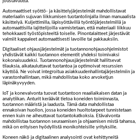
joustavuutta.
Automaattiset syöttö- ja käsittelyjärjestelmät mahdollistavat
materiaalin sujuvan liikkumisen tuotantolinjalla ilman manuaalista
käsittelyä. Kuljettimilla, läpisyöttävillä työntöjärjestelmillä ja
automaattisilla lajittelijoilla varmistetaan, että materiaali liikkuu
tehokkaasti työstöpisteeltä toiselle. Pinontalaitteet järjestävät
valmiit kappaleet automaattisesti lavoille tai pakkauksiin.
Digitaaliset ohjausjärjestelmät ja tuotannonohjausohjelmistot
yhdistävät kaikki tuotannon elementit yhdeksi toimivaksi
kokonaisuudeksi. Tuotannonohjausjärjestelmät hallitsevat
tilauksia, aikatauluttavat tuotantoa ja optimoivat resurssien
käyttöä. Ne voivat integroitua asiakkuudenhallintajärjestelmiin ja
varastonhallintaan, mikä mahdollistaa koko arvoketjun
läpinäkyvyyden.
IoT ja konevalvonta tuovat tuotantoon reaaliaikaisen datan ja
analytiikan. Anturit keräävät tietoa koneiden toiminnasta,
tuotannon määristä ja laadusta. Tämä data mahdollistaa
ennakoivan huollon, jossa koneiden huoltotarpeet tunnistetaan
ennen kuin ne aiheuttavat tuotantokatkoksia. Etävalvonta
mahdollistaa tuotannon seuraamisen ja ohjaamisen mistä tahansa,
mikä on erityisen hyödyllistä monikohteisille yrityksille.
Koneen näkö ja digitaalinen analysointi ovat kehittyneitä