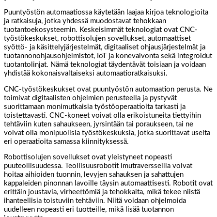
Puuntyöstön automaatiossa käytetään laajaa kirjoa teknologioita
ja ratkaisuja, jotka yhdessä muodostavat tehokkaan
tuotantoekosysteemin. Keskeisimmät teknologiat ovat CNC-
työstökeskukset, robottisolujen sovellukset, automaattiset
syöttö- ja käsittelyjärjestelmät, digitaaliset ohjausjärjestelmät ja
tuotannonohjausohjelmistot, IoT ja konevalvonta sekä integroidut
tuotantolinjat. Nämä teknologiat täydentävät toisiaan ja voidaan
yhdistää kokonaisvaltaiseksi automaatioratkaisuksi.
CNC-työstökeskukset ovat puuntyöstön automaation perusta. Ne
toimivat digitaalisten ohjelmien perusteella ja pystyvät
suorittamaan monimutkaisia työstöoperaatioita tarkasti ja
toistettavasti. CNC-koneet voivat olla erikoistuneita tiettyihin
tehtäviin kuten sahaukseen, jyrsintään tai poraukseen, tai ne
voivat olla monipuolisia työstökeskuksia, jotka suorittavat useita
eri operaatioita samassa kiinnityksessä.
Robottisolujen sovellukset ovat yleistyneet nopeasti
puuteollisuudessa. Teollisuusrobotit imutraversseilla voivat
hoitaa aihioiden tuonnin, levyjen sahauksen ja sahattujen
kappaleiden pinonnan lavoille täysin automaattisesti. Robotit ovat
erittäin joustavia, virheettömiä ja tehokkaita, mikä tekee niistä
ihanteellisia toistuviin tehtäviin. Niitä voidaan ohjelmoida
uudelleen nopeasti eri tuotteille, mikä lisää tuotannon