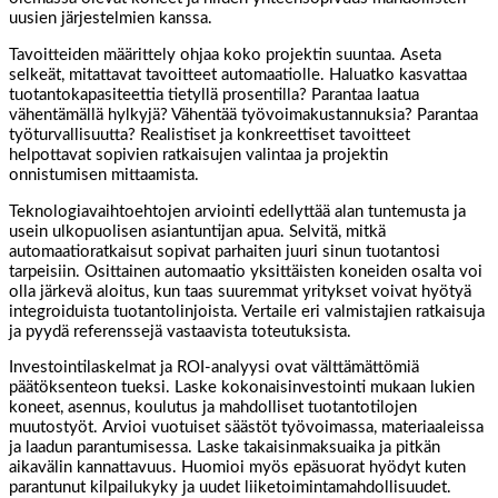
uusien järjestelmien kanssa.
Tavoitteiden määrittely ohjaa koko projektin suuntaa. Aseta
selkeät, mitattavat tavoitteet automaatiolle. Haluatko kasvattaa
tuotantokapasiteettia tietyllä prosentilla? Parantaa laatua
vähentämällä hylkyjä? Vähentää työvoimakustannuksia? Parantaa
työturvallisuutta? Realistiset ja konkreettiset tavoitteet
helpottavat sopivien ratkaisujen valintaa ja projektin
onnistumisen mittaamista.
Teknologiavaihtoehtojen arviointi edellyttää alan tuntemusta ja
usein ulkopuolisen asiantuntijan apua. Selvitä, mitkä
automaatioratkaisut sopivat parhaiten juuri sinun tuotantosi
tarpeisiin. Osittainen automaatio yksittäisten koneiden osalta voi
olla järkevä aloitus, kun taas suuremmat yritykset voivat hyötyä
integroiduista tuotantolinjoista. Vertaile eri valmistajien ratkaisuja
ja pyydä referenssejä vastaavista toteutuksista.
Investointilaskelmat ja ROI-analyysi ovat välttämättömiä
päätöksenteon tueksi. Laske kokonaisinvestointi mukaan lukien
koneet, asennus, koulutus ja mahdolliset tuotantotilojen
muutostyöt. Arvioi vuotuiset säästöt työvoimassa, materiaaleissa
ja laadun parantumisessa. Laske takaisinmaksuaika ja pitkän
aikavälin kannattavuus. Huomioi myös epäsuorat hyödyt kuten
parantunut kilpailukyky ja uudet liiketoimintamahdollisuudet.