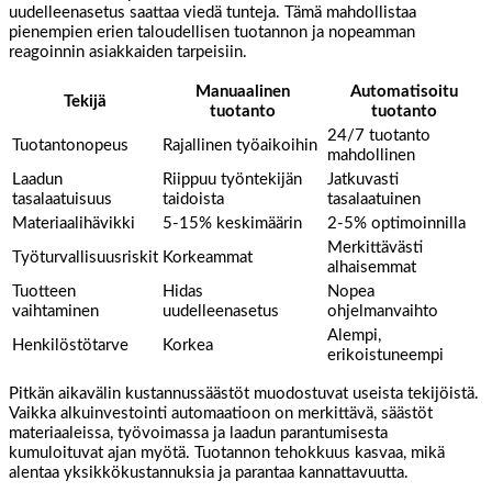
uudelleenasetus saattaa viedä tunteja. Tämä mahdollistaa
pienempien erien taloudellisen tuotannon ja nopeamman
reagoinnin asiakkaiden tarpeisiin.
Manuaalinen
Automatisoitu
Tekijä
tuotanto
tuotanto
24/7 tuotanto
Tuotantonopeus
Rajallinen työaikoihin
mahdollinen
Laadun
Riippuu työntekijän
Jatkuvasti
tasalaatuisuus
taidoista
tasalaatuinen
Materiaalihävikki
5-15% keskimäärin
2-5% optimoinnilla
Merkittävästi
Työturvallisuusriskit
Korkeammat
alhaisemmat
Tuotteen
Hidas
Nopea
vaihtaminen
uudelleenasetus
ohjelmanvaihto
Alempi,
Henkilöstötarve
Korkea
erikoistuneempi
Pitkän aikavälin kustannussäästöt muodostuvat useista tekijöistä.
Vaikka alkuinvestointi automaatioon on merkittävä, säästöt
materiaaleissa, työvoimassa ja laadun parantumisesta
kumuloituvat ajan myötä. Tuotannon tehokkuus kasvaa, mikä
alentaa yksikkökustannuksia ja parantaa kannattavuutta.