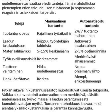
uudelleenasetus saattaa viedä tunteja. Tämä mahdollistaa
pienempien erien taloudellisen tuotannon ja nopeamman
reagoinnin asiakkaiden tarpeisiin.
Manuaalinen
Automatisoitu
Tekijä
tuotanto
tuotanto
24/7 tuotanto
Tuotantonopeus
Rajallinen työaikoihin
mahdollinen
Laadun
Riippuu työntekijän
Jatkuvasti
tasalaatuisuus
taidoista
tasalaatuinen
Materiaalihävikki
5-15% keskimäärin
2-5% optimoinnilla
Merkittävästi
Työturvallisuusriskit
Korkeammat
alhaisemmat
Tuotteen
Hidas
Nopea
vaihtaminen
uudelleenasetus
ohjelmanvaihto
Alempi,
Henkilöstötarve
Korkea
erikoistuneempi
Pitkän aikavälin kustannussäästöt muodostuvat useista tekijöistä.
Vaikka alkuinvestointi automaatioon on merkittävä, säästöt
materiaaleissa, työvoimassa ja laadun parantumisesta
kumuloituvat ajan myötä. Tuotannon tehokkuus kasvaa, mikä
alentaa yksikkökustannuksia ja parantaa kannattavuutta.