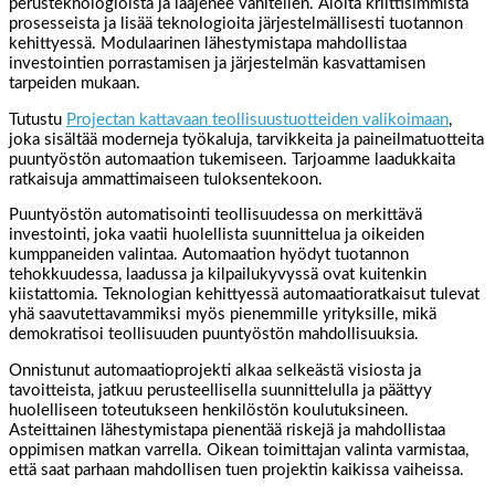
perusteknologioista ja laajenee vähitellen. Aloita kriittisimmistä
prosesseista ja lisää teknologioita järjestelmällisesti tuotannon
kehittyessä. Modulaarinen lähestymistapa mahdollistaa
investointien porrastamisen ja järjestelmän kasvattamisen
tarpeiden mukaan.
Tutustu
Projectan kattavaan teollisuustuotteiden valikoimaan
,
joka sisältää moderneja työkaluja, tarvikkeita ja paineilmatuotteita
puuntyöstön automaation tukemiseen. Tarjoamme laadukkaita
ratkaisuja ammattimaiseen tuloksentekoon.
Puuntyöstön automatisointi teollisuudessa on merkittävä
investointi, joka vaatii huolellista suunnittelua ja oikeiden
kumppaneiden valintaa. Automaation hyödyt tuotannon
tehokkuudessa, laadussa ja kilpailukyvyssä ovat kuitenkin
kiistattomia. Teknologian kehittyessä automaatioratkaisut tulevat
yhä saavutettavammiksi myös pienemmille yrityksille, mikä
demokratisoi teollisuuden puuntyöstön mahdollisuuksia.
Onnistunut automaatioprojekti alkaa selkeästä visiosta ja
tavoitteista, jatkuu perusteellisella suunnittelulla ja päättyy
huolelliseen toteutukseen henkilöstön koulutuksineen.
Asteittainen lähestymistapa pienentää riskejä ja mahdollistaa
oppimisen matkan varrella. Oikean toimittajan valinta varmistaa,
että saat parhaan mahdollisen tuen projektin kaikissa vaiheissa.