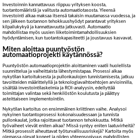
Investoinnin kannattavuus riippuu yrityksen koosta,
tuotantomääristä ja valitusta automaatiotasosta. Yleensä
investointi alkaa maksaa itsensä takaisin muutamassa vuodessa, ja
sen jälkeen tuotannon tehokkuushyödyt parantavat yrityksen
kilpailukykyä ja kannattavuutta jatkuvasti. Automaatio
mahdollistaa myös uusien liiketoimintamahdollisuuksien
hyödyntämisen, kun tuotantokapasiteetti ja joustavuus kasvavat.
Miten aloittaa puuntyöstön
automaatioprojekti käytännössä?
Puuntyöstön automaatioprojektin aloittaminen vaatii huolellista
suunnittelua ja vaiheittaista lähestymistapaa. Prosessi alkaa
nykytilan kartoituksesta ja pullonkaulojen tunnistamisesta, jatkuu
tavoitteiden määrittelyllä ja teknologiavaihtoehtojen arvioinnilla,
sisältää investointilaskelmia ja ROI-analyysin, edellyttää
toimittajan valintaa sekä henkilöstön koulutusta ja päättyy
asteittaiseen implementointiin.
Nykytilan kartoitus on ensimmäinen kriittinen vaihe. Analysoi
nykyinen tuotantoprosessi kokonaisuudessaan ja tunnista
pullonkaulat, jotka rajoittavat tuotannon tehokkuutta. Mitkä
työvaiheet vievät eniten aikaa? Missä syntyy eniten laatuvirheitä?
Mitkä prosessit aiheuttavat työturvallisuusriskejä? Kartoita myös
olemassa olevat koneet ja niiden yhteensopivuus mahdollisten