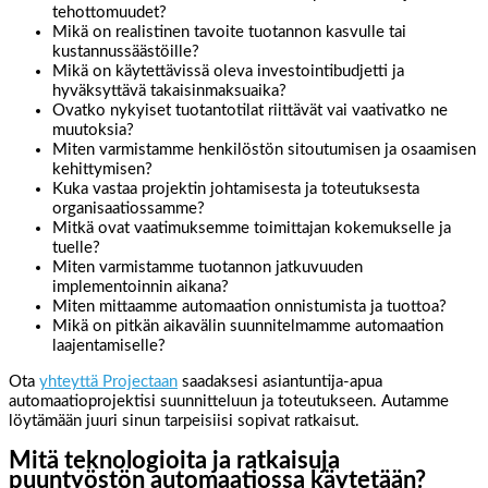
tehottomuudet?
Mikä on realistinen tavoite tuotannon kasvulle tai
kustannussäästöille?
Mikä on käytettävissä oleva investointibudjetti ja
hyväksyttävä takaisinmaksuaika?
Ovatko nykyiset tuotantotilat riittävät vai vaativatko ne
muutoksia?
Miten varmistamme henkilöstön sitoutumisen ja osaamisen
kehittymisen?
Kuka vastaa projektin johtamisesta ja toteutuksesta
organisaatiossamme?
Mitkä ovat vaatimuksemme toimittajan kokemukselle ja
tuelle?
Miten varmistamme tuotannon jatkuvuuden
implementoinnin aikana?
Miten mittaamme automaation onnistumista ja tuottoa?
Mikä on pitkän aikavälin suunnitelmamme automaation
laajentamiselle?
Ota
yhteyttä Projectaan
saadaksesi asiantuntija-apua
automaatioprojektisi suunnitteluun ja toteutukseen. Autamme
löytämään juuri sinun tarpeisiisi sopivat ratkaisut.
Mitä teknologioita ja ratkaisuja
puuntyöstön automaatiossa käytetään?