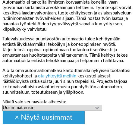
Automaatio ei tarkoita ihmisten korvaamista koneilla, vaan
työvoiman siirtämistä arvokkaampiin tehtäviin. Työntekijät voivat
keskittyä laadunvalvontaan, tuotekehitykseen ja asiakaspalveluun
rutiininomaisten työvaiheiden sijaan. Tämä nostaa työn laatua ja
parantaa työntekijöiden tyytyväisyyttä samalla kun yrityksen
kilpailukyky vahvistuu.
Tulevaisuudessa puuntyöstön automaatio tulee kehittymään
entistä älykkäämmäksi tekoälyn ja koneoppimisen myötä.
Järjestelmät oppivat optimoimaan tuotantoa itsenäisesti ja
ennustamaan huoltotarpeita yhä tarkemmin. Tämä kehitys tekee
automaatiosta entistä tehokkaampaa ja helpommin hallittavaa.
Aloita oma automaatiomatkasi kartoittamalla nykyisen tuotantosi
kehityskohteet ja
ota yhteyttä meihin
keskustellaksesi
räätälöidyistä ratkaisuista juuri sinun tarpeisiisi. Projecta tarjoaa
kokonaisvaltaista asiantuntemusta puuntyöstön automaation
suunnitteluun, toteutukseen ja ylläpitoon.
Näytä vain seuraavasta aiheesta: