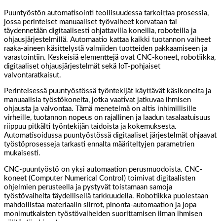
Puuntyöstön automatisointi teollisuudessa tarkoittaa prosessia,
jossa perinteiset manuaaliset työvaiheet korvataan tai
täydennetään digitaalisesti ohjattavilla koneilla, roboteilla ja
ohjausjärjestelmillä. Automaatio kattaa kaikki tuotannon vaiheet
raaka-aineen käsittelystä valmiiden tuotteiden pakkaamiseen ja
varastointiin. Keskeisiä elementtejä ovat CNC-koneet, robotiikka,
digitaaliset ohjausjärjestelmät sekä IoT-pohjaiset
valvontaratkaisut.
Perinteisessä puuntyöstössä työntekijät käyttävät käsikoneita ja
manuaalisia työstökoneita, jotka vaativat jatkuvaa ihmisen
ohjausta ja valvontaa. Tämä menetelmä on altis inhimillisille
virheille, tuotannon nopeus on rajallinen ja laadun tasalaatuisuus
riippuu pitkälti työntekijän taidoista ja kokemuksesta.
Automatisoidussa puuntyöstössä digitaaliset järjestelmät ohjaavat
työstöprosesseja tarkasti ennalta määriteltyjen parametrien
mukaisesti.
CNC-puuntyöstö on yksi automaation perusmuodoista. CNC-
koneet (Computer Numerical Control) toimivat digitaalisten
ohjelmien perusteella ja pystyvät toistamaan samoja
työstövaiheita täydellisellä tarkkuudella. Robotiikka puolestaan
mahdollistaa materiaalin siirrot, pinonta-automaation ja jopa
monimutkaisten työstövaiheiden suorittamisen ilman ihmisen