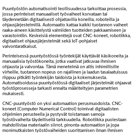
Puuntyöstön automatisointi teollisuudessa tarkoittaa prosessia,
jossa perinteiset manuaaliset työvaiheet korvataan tai
täydennetään digitaalisesti ohjattavilla koneilla, roboteilla ja
ohjausjärjestelmillä. Automaatio kattaa kaikki tuotannon vaiheet
raaka-aineen käsittelystä valmiiden tuotteiden pakkaamiseen ja
varastointiin. Keskeisiä elementtejä ovat CNC-koneet, robotiikka,
digitaaliset ohjausjärjestelmät sekä IoT-pohjaiset
valvontaratkaisut.
Perinteisessä puuntyöstössä työntekijät käyttävät käsikoneita ja
manuaalisia työstökoneita, jotka vaativat jatkuvaa ihmisen
ohjausta ja valvontaa. Tämä menetelmä on altis inhimillisille
virheille, tuotannon nopeus on rajallinen ja laadun tasalaatuisuus
riippuu pitkälti työntekijän taidoista ja kokemuksesta.
Automatisoidussa puuntyöstössä digitaaliset järjestelmät ohjaavat
työstöprosesseja tarkasti ennalta määriteltyjen parametrien
mukaisesti.
CNC-puuntyöstö on yksi automaation perusmuodoista. CNC-
koneet (Computer Numerical Control) toimivat digitaalisten
ohjelmien perusteella ja pystyvät toistamaan samoja
työstövaiheita täydellisellä tarkkuudella. Robotiikka puolestaan
mahdollistaa materiaalin siirrot, pinonta-automaation ja jopa
monimutkaisten työstövaiheiden suorittamisen ilman ihmisen