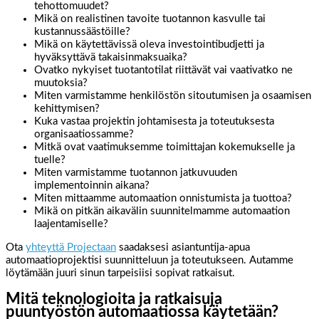
tehottomuudet?
Mikä on realistinen tavoite tuotannon kasvulle tai
kustannussäästöille?
Mikä on käytettävissä oleva investointibudjetti ja
hyväksyttävä takaisinmaksuaika?
Ovatko nykyiset tuotantotilat riittävät vai vaativatko ne
muutoksia?
Miten varmistamme henkilöstön sitoutumisen ja osaamisen
kehittymisen?
Kuka vastaa projektin johtamisesta ja toteutuksesta
organisaatiossamme?
Mitkä ovat vaatimuksemme toimittajan kokemukselle ja
tuelle?
Miten varmistamme tuotannon jatkuvuuden
implementoinnin aikana?
Miten mittaamme automaation onnistumista ja tuottoa?
Mikä on pitkän aikavälin suunnitelmamme automaation
laajentamiselle?
Ota
yhteyttä Projectaan
saadaksesi asiantuntija-apua
automaatioprojektisi suunnitteluun ja toteutukseen. Autamme
löytämään juuri sinun tarpeisiisi sopivat ratkaisut.
Mitä teknologioita ja ratkaisuja
puuntyöstön automaatiossa käytetään?