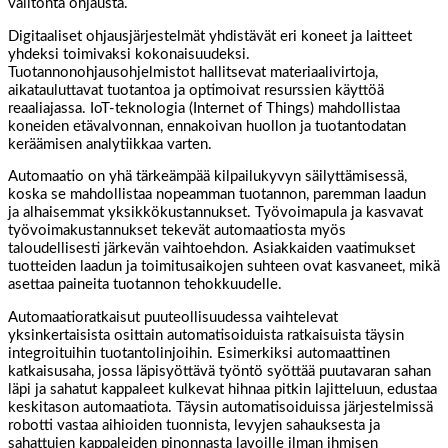
välitöntä ohjausta.
Digitaaliset ohjausjärjestelmät yhdistävät eri koneet ja laitteet
yhdeksi toimivaksi kokonaisuudeksi.
Tuotannonohjausohjelmistot hallitsevat materiaalivirtoja,
aikatauluttavat tuotantoa ja optimoivat resurssien käyttöä
reaaliajassa. IoT-teknologia (Internet of Things) mahdollistaa
koneiden etävalvonnan, ennakoivan huollon ja tuotantodatan
keräämisen analytiikkaa varten.
Automaatio on yhä tärkeämpää kilpailukyvyn säilyttämisessä,
koska se mahdollistaa nopeamman tuotannon, paremman laadun
ja alhaisemmat yksikkökustannukset. Työvoimapula ja kasvavat
työvoimakustannukset tekevät automaatiosta myös
taloudellisesti järkevän vaihtoehdon. Asiakkaiden vaatimukset
tuotteiden laadun ja toimitusaikojen suhteen ovat kasvaneet, mikä
asettaa paineita tuotannon tehokkuudelle.
Automaatioratkaisut puuteollisuudessa vaihtelevat
yksinkertaisista osittain automatisoiduista ratkaisuista täysin
integroituihin tuotantolinjoihin. Esimerkiksi automaattinen
katkaisusaha, jossa läpisyöttävä työntö syöttää puutavaran sahan
läpi ja sahatut kappaleet kulkevat hihnaa pitkin lajitteluun, edustaa
keskitason automaatiota. Täysin automatisoiduissa järjestelmissä
robotti vastaa aihioiden tuonnista, levyjen sahauksesta ja
sahattujen kappaleiden pinonnasta lavoille ilman ihmisen