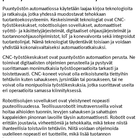
Puuntyöstön automaatiossa käytetään laajaa kirjoa teknologioita
ja ratkaisuja, jotka yhdessä muodostavat tehokkaan
tuotantoekosysteemin. Keskeisimmät teknologiat ovat CNC-
työstökeskukset, robottisolujen sovellukset, automaattiset
syöttö- ja käsittelyjärjestelmät, digitaaliset ohjausjärjestelmät ja
tuotannonohjausohjelmistot, IoT ja konevalvonta sekä integroidut
tuotantolinjat. Nämä teknologiat täydentävät toisiaan ja voidaan
yhdistää kokonaisvaltaiseksi automaatioratkaisuksi.
CNC-työstökeskukset ovat puuntyöstön automaation perusta. Ne
toimivat digitaalisten ohjelmien perusteella ja pystyvät
suorittamaan monimutkaisia työstöoperaatioita tarkasti ja
toistettavasti. CNC-koneet voivat olla erikoistuneita tiettyihin
tehtäviin kuten sahaukseen, jyrsintään tai poraukseen, tai ne
voivat olla monipuolisia työstökeskuksia, jotka suorittavat useita
eri operaatioita samassa kiinnityksessä.
Robottisolujen sovellukset ovat yleistyneet nopeasti
puuteollisuudessa. Teollisuusrobotit imutraversseilla voivat
hoitaa aihioiden tuonnin, levyjen sahauksen ja sahattujen
kappaleiden pinonnan lavoille täysin automaattisesti. Robotit ovat
erittäin joustavia, virheettömiä ja tehokkaita, mikä tekee niistä
ihanteellisia toistuviin tehtäviin. Niitä voidaan ohjelmoida
uudelleen nopeasti eri tuotteille, mikä lisää tuotannon