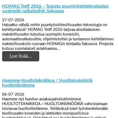
HOMAG Treff 2026 – Tutustu puuntyöstöteknologian
uusimpiin ratkaisuihin Saksassa
27-07-2026
Haluatko nähdä, mihin puuntyöstöteollisuuden teknologia on
kehittymässä? HOMAG Treff 2026 tarjoaa ainutlaatuisen
mahdollisuuden tutustua uusimpiin koneisiin,
automaatioratkaisuihin, ohjelmistoihin ja tuotannon kehittämisen
mahdollisuuksiin suoraan HOMAGin tehtaalla Saksassa. Projecta
kutsuu suomalaiset asiakkaansa…
Lue lisää…
Haemme Huoltoteknikkoa / Huoltoinsinööriä
huoltotiimiimme
06-07-2026
Haemme nyt huollon asiakaspalvelutiimiimme
HUOLTOTEKNIKKOA / HUOLTOINSINÖÖRIÄ vahvistamaan
loistavaa huoltotiimiämme. Tehtävässä tulet työskentelemään
teollisuuden koneiden ja laitteiden monipuolisissa