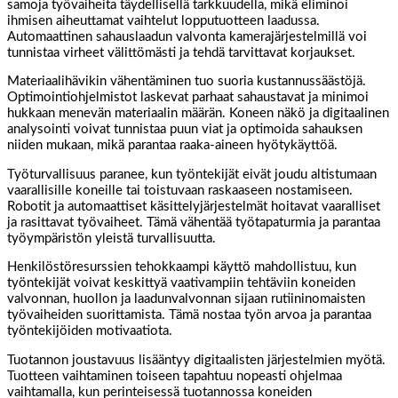
samoja työvaiheita täydellisellä tarkkuudella, mikä eliminoi
ihmisen aiheuttamat vaihtelut lopputuotteen laadussa.
Automaattinen sahauslaadun valvonta kamerajärjestelmillä voi
tunnistaa virheet välittömästi ja tehdä tarvittavat korjaukset.
Materiaalihävikin vähentäminen tuo suoria kustannussäästöjä.
Optimointiohjelmistot laskevat parhaat sahaustavat ja minimoi
hukkaan menevän materiaalin määrän. Koneen näkö ja digitaalinen
analysointi voivat tunnistaa puun viat ja optimoida sahauksen
niiden mukaan, mikä parantaa raaka-aineen hyötykäyttöä.
Työturvallisuus paranee, kun työntekijät eivät joudu altistumaan
vaarallisille koneille tai toistuvaan raskaaseen nostamiseen.
Robotit ja automaattiset käsittelyjärjestelmät hoitavat vaaralliset
ja rasittavat työvaiheet. Tämä vähentää työtapaturmia ja parantaa
työympäristön yleistä turvallisuutta.
Henkilöstöresurssien tehokkaampi käyttö mahdollistuu, kun
työntekijät voivat keskittyä vaativampiin tehtäviin koneiden
valvonnan, huollon ja laadunvalvonnan sijaan rutiininomaisten
työvaiheiden suorittamista. Tämä nostaa työn arvoa ja parantaa
työntekijöiden motivaatiota.
Tuotannon joustavuus lisääntyy digitaalisten järjestelmien myötä.
Tuotteen vaihtaminen toiseen tapahtuu nopeasti ohjelmaa
vaihtamalla, kun perinteisessä tuotannossa koneiden