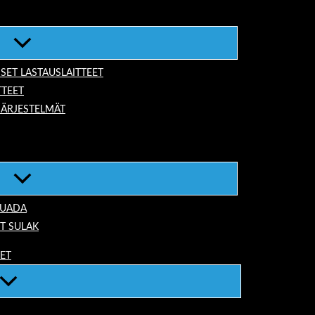
ISET LASTAUSLAITTEET
TTEET
JÄRJESTELMÄT
TUADA
T SULAK
EET