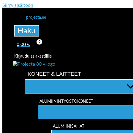
Siirry sisältöön
projecta.ee
Haku
0,00
€
Kirjaudu asiakastilille
KONEET & LAITTEET
ALUMIININTYÖSTÖKONEET
ALUMIINISAHAT