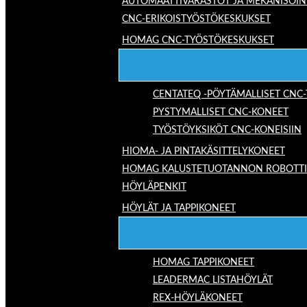
AUTOMAATTIVARASTOT JA MEKANISOIN
CNC-ERIKOISTYÖSTÖKESKUKSET
HOMAG CNC-TYÖSTÖKESKUKSET
CENTATEQ -PÖYTÄMALLISET CNC
PYSTYMALLISET CNC-KONEET
TYÖSTÖYKSIKÖT CNC-KONEISIIN
HIOMA- JA PINTAKÄSITTELYKONEET
HOMAG KALUSTETUOTANNON ROBOTTIRA
HÖYLÄPENKIT
HÖYLÄT JA TAPPIKONEET
HOMAG TAPPIKONEET
LEADERMAC LISTAHÖYLÄT
REX-HÖYLÄKONEET