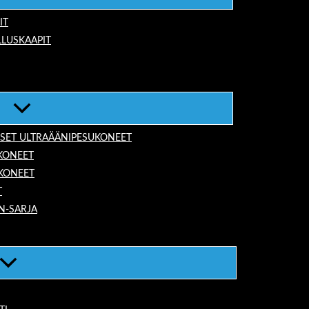
IT
LUSKAAPIT
ISET ULTRAÄÄNIPESUKONEET
KONEET
UKONEET
T
N-SARJA