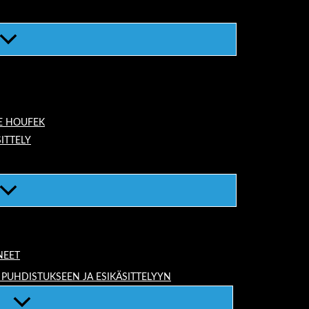
E HOUFEK
ITTELY
NEET
 PUHDISTUKSEEN JA ESIKÄSITTELYYN