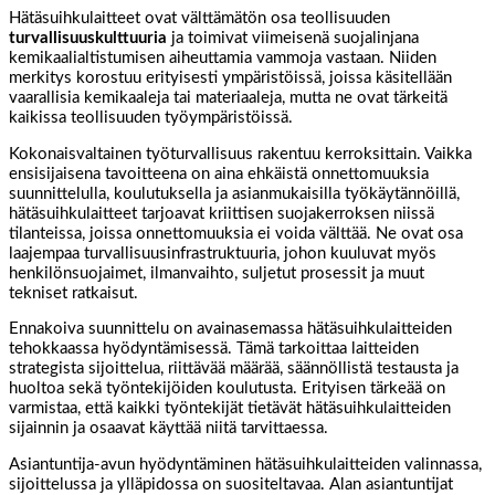
Hätäsuihkulaitteet ovat välttämätön osa teollisuuden
turvallisuuskulttuuria
ja toimivat viimeisenä suojalinjana
kemikaalialtistumisen aiheuttamia vammoja vastaan. Niiden
merkitys korostuu erityisesti ympäristöissä, joissa käsitellään
vaarallisia kemikaaleja tai materiaaleja, mutta ne ovat tärkeitä
kaikissa teollisuuden työympäristöissä.
Kokonaisvaltainen työturvallisuus rakentuu kerroksittain. Vaikka
ensisijaisena tavoitteena on aina ehkäistä onnettomuuksia
suunnittelulla, koulutuksella ja asianmukaisilla työkäytännöillä,
hätäsuihkulaitteet tarjoavat kriittisen suojakerroksen niissä
tilanteissa, joissa onnettomuuksia ei voida välttää. Ne ovat osa
laajempaa turvallisuusinfrastruktuuria, johon kuuluvat myös
henkilönsuojaimet, ilmanvaihto, suljetut prosessit ja muut
tekniset ratkaisut.
Ennakoiva suunnittelu on avainasemassa hätäsuihkulaitteiden
tehokkaassa hyödyntämisessä. Tämä tarkoittaa laitteiden
strategista sijoittelua, riittävää määrää, säännöllistä testausta ja
huoltoa sekä työntekijöiden koulutusta. Erityisen tärkeää on
varmistaa, että kaikki työntekijät tietävät hätäsuihkulaitteiden
sijainnin ja osaavat käyttää niitä tarvittaessa.
Asiantuntija-avun hyödyntäminen hätäsuihkulaitteiden valinnassa,
sijoittelussa ja ylläpidossa on suositeltavaa. Alan asiantuntijat