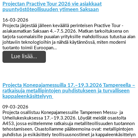
Projectan Practive Tour 2026 vie asiakkaat
puuntyöstöteollisuuden ytimeen Saksaan
16-03-2026
Projecta järjestää jälleen keväällä perinteisen Practive Tour -
asiakasmatkan Saksaan 4.–7.5.2026. Matkan tarkoituksena on
tarjota suomalaisille puualan yrityksille mahdollisuus tutustua alan
johtaviin teknologioihin ja nähdä käytännössä, miten moderni
tuotanto toimii Euroopan…
Lue lisää…
Projecta Konepajamessuilla 17.–19.3.2026 Tampereella –
ratkaisuja metallipintojen puhdistukseen ja turvalliseen
kappaleenkäsittelyyn
09-03-2026
Projecta osallistuu Konepajamessuille Tampereen Messu- ja
Urheilukeskuksessa 17.–19.3.2026. Löydät meidät osastolta
A453, jossa esittelemme ratkaisuja metalliteollisuuden tuotannon
tehostamiseen. Osastollamme pääteemoina ovat: metallipintojen
puhdistus ja esikäsittely teollisuusnostimet ja kappaleenkäsittelyn