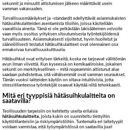
sekunnit ja minuutit altistumisen jälkeen määrittävät usein
vamman vakavuuden.
Turvallisuusmääräykset ja -standardit edellyttävät asianmukaisten
hätäsuihkulaitteiden asentamista tiloihin, joissa käsitellään
vaarallisia aineita. Tämä ei ole pelkästään lakisääteinen velvoite
vaan myös osoitus yrityksen sitoutumisesta työntekijöidensä
turvallisuuteen. Asianmukaisesti sijoitetut, hyvin huolletut ja
säännöllisesti testatut hätäsuihkulaitteet ovat olennainen osa
ennakoivaa turvallisuuskulttuuria.
Hätäsuihkut ovat erityisen tärkeitä, koska ne tarjoavat välittömän
avun ilman viivettä. Kun kyseessä on kemikaaliroiske, jokainen
sekunti on merkityksellinen – mitä nopeammin altistunut alue
saadaan puhdistettua, sitä vähäisemmät ovat vamman seuraukset.
Tämän vuoksi laitteiden käytön on oltava intuitiivista, jotta
stressitilanteessa työntekijät osaavat käyttää niitä tehokkaasti.
Mitä eri tyyppisiä hätäsuihkulaitteita on
saatavilla?
Teollisuuden tarpeisiin on kehitetty useita erilaisia
hätäsuihkulaitteita
, joista kukin on suunniteltu tiettyihin
käyttötilanteisiin ja riskiympäristöihin. Tuntemalla eri laitetyypit
voidaan varmistaa, että työympäristössä on saatavilla juuri