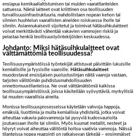
ensiapua kemikaalialtistumisen tai muiden vaaratilanteiden
sattuessa. Nämä laitteet ovat kriittinen osa teollisuuden
turvallisuusinfrastruktuuria, mahdollistaen nopean kehon tai
silmien huuhtelun vaarallisten aineiden roiskuessa iholle tai
silmiin. Asianmukaisesti sijoitetut ja toimivat hätäsuihkulaitteet
voivat merkittävästi vähentää vakavien vammojen riskiä ja
pelastaa henkiä teollisuustyöntekijöiden keskuudessa.
Johdanto: Miksi hätäsuihkulaitteet ovat
välttämättömiä teollisuudessa?
Teollisuusympäristöissä työntekijät altistuvat päivittäin lukuisille
kemiallisille ja fyysisille vaaroille.
Hätäsuihkulaitteet
muodostavat ensisijaisen puolustuslinjan näitä vaaroja vastaan,
tarjoten välittömän puhdistusmahdollisuuden
onnettomuustilanteissa. Ne ovat välttämättömiä kaikissa
teollisuusympäristöissä, joissa käsitellään syövyttäviä, myrkyllisiä
tai muuten vaarallisia aineita.
Monissa teollisuusprosesseissa käytetään vahvoja happoja,
emäksiä, liuottimia ja muita kemiallisia yhdisteitä, jotka voivat
aiheuttaa vakavia palovammoja tai pysyviä kudosvaurioita
joutuessaan iholle tai silmiin. Myös kuumat metallit, nesteet ja
höyryt voivat aiheuttaa välitöntä hoitoa vaativia vammoja. Näissä
tilanteissa nopea reagointi on ratkaisevan tärkeää – ensimmäiset