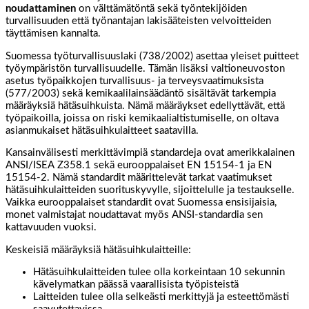
noudattaminen
on välttämätöntä sekä työntekijöiden
turvallisuuden että työnantajan lakisääteisten velvoitteiden
täyttämisen kannalta.
Suomessa työturvallisuuslaki (738/2002) asettaa yleiset puitteet
työympäristön turvallisuudelle. Tämän lisäksi valtioneuvoston
asetus työpaikkojen turvallisuus- ja terveysvaatimuksista
(577/2003) sekä kemikaalilainsäädäntö sisältävät tarkempia
määräyksiä hätäsuihkuista. Nämä määräykset edellyttävät, että
työpaikoilla, joissa on riski kemikaalialtistumiselle, on oltava
asianmukaiset hätäsuihkulaitteet saatavilla.
Kansainvälisesti merkittävimpiä standardeja ovat amerikkalainen
ANSI/ISEA Z358.1 sekä eurooppalaiset EN 15154-1 ja EN
15154-2. Nämä standardit määrittelevät tarkat vaatimukset
hätäsuihkulaitteiden suorituskyvylle, sijoittelulle ja testaukselle.
Vaikka eurooppalaiset standardit ovat Suomessa ensisijaisia,
monet valmistajat noudattavat myös ANSI-standardia sen
kattavuuden vuoksi.
Keskeisiä määräyksiä hätäsuihkulaitteille:
Hätäsuihkulaitteiden tulee olla korkeintaan 10 sekunnin
kävelymatkan päässä vaarallisista työpisteistä
Laitteiden tulee olla selkeästi merkittyjä ja esteettömästi