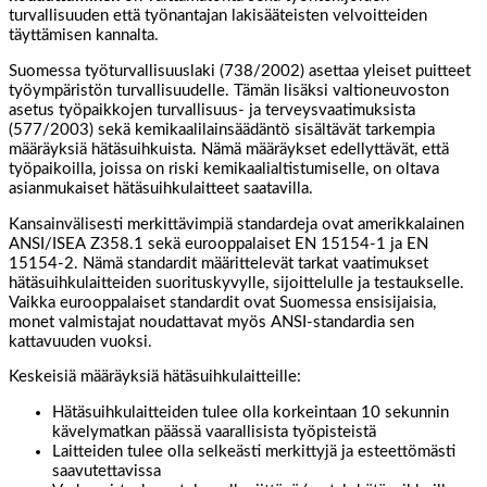
turvallisuuden että työnantajan lakisääteisten velvoitteiden
täyttämisen kannalta.
Suomessa työturvallisuuslaki (738/2002) asettaa yleiset puitteet
työympäristön turvallisuudelle. Tämän lisäksi valtioneuvoston
asetus työpaikkojen turvallisuus- ja terveysvaatimuksista
(577/2003) sekä kemikaalilainsäädäntö sisältävät tarkempia
määräyksiä hätäsuihkuista. Nämä määräykset edellyttävät, että
työpaikoilla, joissa on riski kemikaalialtistumiselle, on oltava
asianmukaiset hätäsuihkulaitteet saatavilla.
Kansainvälisesti merkittävimpiä standardeja ovat amerikkalainen
ANSI/ISEA Z358.1 sekä eurooppalaiset EN 15154-1 ja EN
15154-2. Nämä standardit määrittelevät tarkat vaatimukset
hätäsuihkulaitteiden suorituskyvylle, sijoittelulle ja testaukselle.
Vaikka eurooppalaiset standardit ovat Suomessa ensisijaisia,
monet valmistajat noudattavat myös ANSI-standardia sen
kattavuuden vuoksi.
Keskeisiä määräyksiä hätäsuihkulaitteille:
Hätäsuihkulaitteiden tulee olla korkeintaan 10 sekunnin
kävelymatkan päässä vaarallisista työpisteistä
Laitteiden tulee olla selkeästi merkittyjä ja esteettömästi
saavutettavissa