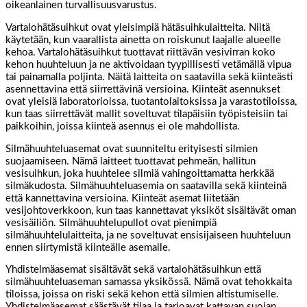
oikeanlainen turvallisuusvarustus.
Vartalohätäsuihkut ovat yleisimpiä hätäsuihkulaitteita. Niitä
käytetään, kun vaarallista ainetta on roiskunut laajalle alueelle
kehoa. Vartalohätäsuihkut tuottavat riittävän vesivirran koko
kehon huuhteluun ja ne aktivoidaan tyypillisesti vetämällä vipua
tai painamalla poljinta. Näitä laitteita on saatavilla sekä kiinteästi
asennettavina että siirrettävinä versioina. Kiinteät asennukset
ovat yleisiä laboratorioissa, tuotantolaitoksissa ja varastotiloissa,
kun taas siirrettävät mallit soveltuvat tilapäisiin työpisteisiin tai
paikkoihin, joissa kiinteä asennus ei ole mahdollista.
Silmähuuhteluasemat ovat suunniteltu erityisesti silmien
suojaamiseen. Nämä laitteet tuottavat pehmeän, hallitun
vesisuihkun, joka huuhtelee silmiä vahingoittamatta herkkää
silmäkudosta. Silmähuuhteluasemia on saatavilla sekä kiinteinä
että kannettavina versioina. Kiinteät asemat liitetään
vesijohtoverkkoon, kun taas kannettavat yksiköt sisältävät oman
vesisäiliön. Silmähuuhtelupullot ovat pienimpiä
silmähuuhtelulaitteita, ja ne soveltuvat ensisijaiseen huuhteluun
ennen siirtymistä kiinteälle asemalle.
Yhdistelmäasemat sisältävät sekä vartalohätäsuihkun että
silmähuuhteluaseman samassa yksikössä. Nämä ovat tehokkaita
tiloissa, joissa on riski sekä kehon että silmien altistumiselle.
Yhdistelmäasemat säästävät tilaa ja tarjoavat kattavan suojan