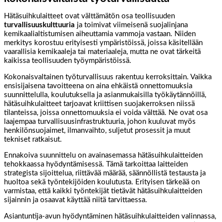
Hätäsuihkulaitteet ovat välttämätön osa teollisuuden
turvallisuuskulttuuria
ja toimivat viimeisenä suojalinjana
kemikaalialtistumisen aiheuttamia vammoja vastaan. Niiden
merkitys korostuu erityisesti ympäristöissä, joissa käsitellään
vaarallisia kemikaaleja tai materiaaleja, mutta ne ovat tärkeitä
kaikissa teollisuuden työympäristöissä.
Kokonaisvaltainen työturvallisuus rakentuu kerroksittain. Vaikka
ensisijaisena tavoitteena on aina ehkäistä onnettomuuksia
suunnittelulla, koulutuksella ja asianmukaisilla työkäytännöillä,
hätäsuihkulaitteet tarjoavat kriittisen suojakerroksen niissä
tilanteissa, joissa onnettomuuksia ei voida välttää. Ne ovat osa
laajempaa turvallisuusinfrastruktuuria, johon kuuluvat myös
henkilönsuojaimet, ilmanvaihto, suljetut prosessit ja muut
tekniset ratkaisut.
Ennakoiva suunnittelu on avainasemassa hätäsuihkulaitteiden
tehokkaassa hyödyntämisessä. Tämä tarkoittaa laitteiden
strategista sijoittelua, riittävää määrää, säännöllistä testausta ja
huoltoa sekä työntekijöiden koulutusta. Erityisen tärkeää on
varmistaa, että kaikki työntekijät tietävät hätäsuihkulaitteiden
sijainnin ja osaavat käyttää niitä tarvittaessa.
Asiantuntija-avun hyödyntäminen hätäsuihkulaitteiden valinnassa,