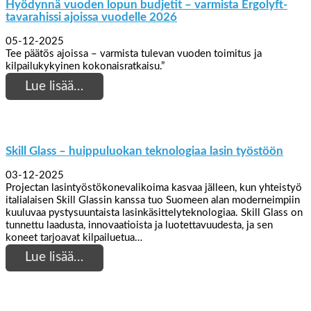
Hyödynnä vuoden lopun budjetit – varmista Ergolyft-
tavarahissi ajoissa vuodelle 2026
05-12-2025
Tee päätös ajoissa – varmista tulevan vuoden toimitus ja
kilpailukykyinen kokonaisratkaisu.”
Lue lisää…
Skill Glass – huippuluokan teknologiaa lasin työstöön
03-12-2025
Projectan lasintyöstökonevalikoima kasvaa jälleen, kun yhteistyö
italialaisen Skill Glassin kanssa tuo Suomeen alan moderneimpiin
kuuluvaa pystysuuntaista lasinkäsittelyteknologiaa. Skill Glass on
tunnettu laadusta, innovaatioista ja luotettavuudesta, ja sen
koneet tarjoavat kilpailuetua…
Lue lisää…