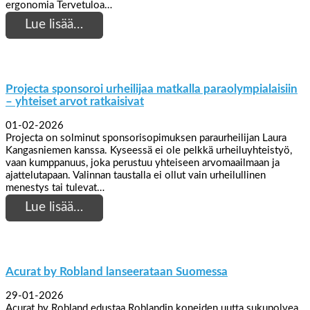
ergonomia Tervetuloa…
Lue lisää…
Projecta sponsoroi urheilijaa matkalla paraolympialaisiin
– yhteiset arvot ratkaisivat
01-02-2026
Projecta on solminut sponsorisopimuksen paraurheilijan Laura
Kangasniemen kanssa. Kyseessä ei ole pelkkä urheiluyhteistyö,
vaan kumppanuus, joka perustuu yhteiseen arvomaailmaan ja
ajattelutapaan. Valinnan taustalla ei ollut vain urheilullinen
menestys tai tulevat…
Lue lisää…
Acurat by Robland lanseerataan Suomessa
29-01-2026
Acurat by Robland edustaa Roblandin koneiden uutta sukupolvea.