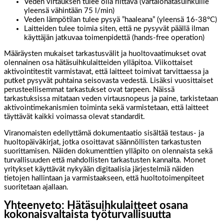
Veden virtauksen tulee olla riittävä (vartalohätäsuihkuille
yleensä vähintään 75 l/min)
Veden lämpötilan tulee pysyä ”haaleana” (yleensä 16-38°C)
Laitteiden tulee toimia siten, että ne pysyvät päällä ilman
käyttäjän jatkuvaa toimenpidettä (hands-free operation)
Määräysten mukaiset tarkastusvälit ja huoltovaatimukset ovat
olennainen osa hätäsuihkulaitteiden ylläpitoa. Viikottaiset
aktivointitestit varmistavat, että laitteet toimivat tarvittaessa ja
putket pysyvät puhtaina seisovasta vedestä. Lisäksi vuosittaiset
perusteellisemmat tarkastukset ovat tarpeen. Näissä
tarkastuksissa mitataan veden virtausnopeus ja paine, tarkistetaan
aktivointimekanismien toiminta sekä varmistetaan, että laitteet
täyttävät kaikki voimassa olevat standardit.
Viranomaisten edellyttämä dokumentaatio sisältää testaus- ja
huoltopäiväkirjat, jotka osoittavat säännöllisten tarkastusten
suorittamisen. Näiden dokumenttien ylläpito on olennaista sekä
turvallisuuden että mahdollisten tarkastusten kannalta. Monet
yritykset käyttävät nykyään digitaalisia järjestelmiä näiden
tietojen hallintaan ja varmistaakseen, että huoltotoimenpiteet
suoritetaan ajallaan.
Yhteenveto: Hätäsuihkulaitteet osana
kokonaisvaltaista työturvallisuutta