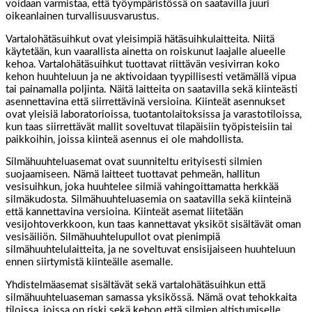
voidaan varmistaa, että työympäristössä on saatavilla juuri
oikeanlainen turvallisuusvarustus.
Vartalohätäsuihkut ovat yleisimpiä hätäsuihkulaitteita. Niitä
käytetään, kun vaarallista ainetta on roiskunut laajalle alueelle
kehoa. Vartalohätäsuihkut tuottavat riittävän vesivirran koko
kehon huuhteluun ja ne aktivoidaan tyypillisesti vetämällä vipua
tai painamalla poljinta. Näitä laitteita on saatavilla sekä kiinteästi
asennettavina että siirrettävinä versioina. Kiinteät asennukset
ovat yleisiä laboratorioissa, tuotantolaitoksissa ja varastotiloissa,
kun taas siirrettävät mallit soveltuvat tilapäisiin työpisteisiin tai
paikkoihin, joissa kiinteä asennus ei ole mahdollista.
Silmähuuhteluasemat ovat suunniteltu erityisesti silmien
suojaamiseen. Nämä laitteet tuottavat pehmeän, hallitun
vesisuihkun, joka huuhtelee silmiä vahingoittamatta herkkää
silmäkudosta. Silmähuuhteluasemia on saatavilla sekä kiinteinä
että kannettavina versioina. Kiinteät asemat liitetään
vesijohtoverkkoon, kun taas kannettavat yksiköt sisältävät oman
vesisäiliön. Silmähuuhtelupullot ovat pienimpiä
silmähuuhtelulaitteita, ja ne soveltuvat ensisijaiseen huuhteluun
ennen siirtymistä kiinteälle asemalle.
Yhdistelmäasemat sisältävät sekä vartalohätäsuihkun että
silmähuuhteluaseman samassa yksikössä. Nämä ovat tehokkaita
tiloissa, joissa on riski sekä kehon että silmien altistumiselle.