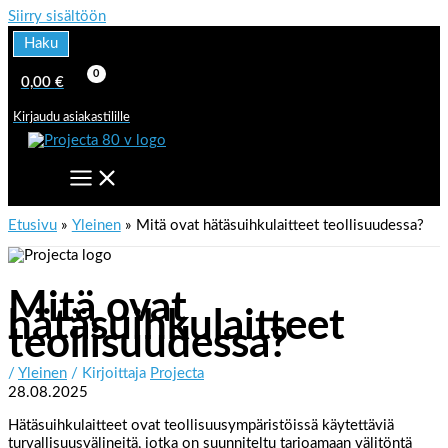
Siirry sisältöön
Haku
0,00
€
Kirjaudu asiakastilille
Etusivu
Yleinen
Mitä ovat hätäsuihkulaitteet teollisuudessa?
Mitä ovat
hätäsuihkulaitteet
teollisuudessa?
/
Yleinen
/ Kirjoittaja
Projecta
28.08.2025
Hätäsuihkulaitteet ovat teollisuusympäristöissä käytettäviä
turvallisuusvälineitä, jotka on suunniteltu tarjoamaan välitöntä