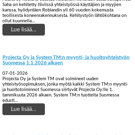
Saha on kehitetty tiiviissä yhteistyössä käyttäjien ja myyjien
kanssa, hyödyntäen Roblandin yli 60 vuoden kokemusta
teollisesta koneenrakennuksesta. Kehitystyön lähtökohtana on
ollut kuunnella…
Lue lisää…
Projecta Oy ja System TM:n myynti- ja huoltoyhteistyön
Suomessa 1.1.2026 alkaen
07-01-2026
Projecta Oy ja System TM ovat solmineet uuden
yhteistyösopimuksen, jonka myötä kaikki System TM:n myynti-
ja huoltotoiminnot Suomessa siirtyvät Projecta Oy:lle 1.
tammikuuta 2026 alkaen. System TM:n tuotteita Suomessa
edusti…
Lue lisää…