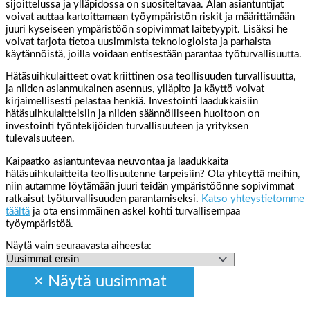
sijoittelussa ja ylläpidossa on suositeltavaa. Alan asiantuntijat
voivat auttaa kartoittamaan työympäristön riskit ja määrittämään
juuri kyseiseen ympäristöön sopivimmat laitetyypit. Lisäksi he
voivat tarjota tietoa uusimmista teknologioista ja parhaista
käytännöistä, joilla voidaan entisestään parantaa työturvallisuutta.
Hätäsuihkulaitteet ovat kriittinen osa teollisuuden turvallisuutta,
ja niiden asianmukainen asennus, ylläpito ja käyttö voivat
kirjaimellisesti pelastaa henkiä. Investointi laadukkaisiin
hätäsuihkulaitteisiin ja niiden säännölliseen huoltoon on
investointi työntekijöiden turvallisuuteen ja yrityksen
tulevaisuuteen.
Kaipaatko asiantuntevaa neuvontaa ja laadukkaita
hätäsuihkulaitteita teollisuutenne tarpeisiin? Ota yhteyttä meihin,
niin autamme löytämään juuri teidän ympäristöönne sopivimmat
ratkaisut työturvallisuuden parantamiseksi.
Katso yhteystietomme
täältä
ja ota ensimmäinen askel kohti turvallisempaa
työympäristöä.
Näytä vain seuraavasta aiheesta: