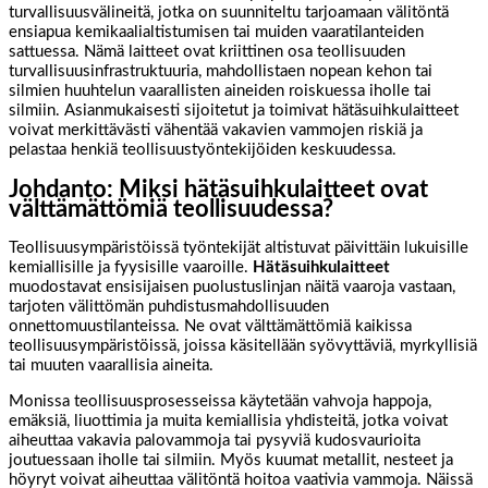
turvallisuusvälineitä, jotka on suunniteltu tarjoamaan välitöntä
ensiapua kemikaalialtistumisen tai muiden vaaratilanteiden
sattuessa. Nämä laitteet ovat kriittinen osa teollisuuden
turvallisuusinfrastruktuuria, mahdollistaen nopean kehon tai
silmien huuhtelun vaarallisten aineiden roiskuessa iholle tai
silmiin. Asianmukaisesti sijoitetut ja toimivat hätäsuihkulaitteet
voivat merkittävästi vähentää vakavien vammojen riskiä ja
pelastaa henkiä teollisuustyöntekijöiden keskuudessa.
Johdanto: Miksi hätäsuihkulaitteet ovat
välttämättömiä teollisuudessa?
Teollisuusympäristöissä työntekijät altistuvat päivittäin lukuisille
kemiallisille ja fyysisille vaaroille.
Hätäsuihkulaitteet
muodostavat ensisijaisen puolustuslinjan näitä vaaroja vastaan,
tarjoten välittömän puhdistusmahdollisuuden
onnettomuustilanteissa. Ne ovat välttämättömiä kaikissa
teollisuusympäristöissä, joissa käsitellään syövyttäviä, myrkyllisiä
tai muuten vaarallisia aineita.
Monissa teollisuusprosesseissa käytetään vahvoja happoja,
emäksiä, liuottimia ja muita kemiallisia yhdisteitä, jotka voivat
aiheuttaa vakavia palovammoja tai pysyviä kudosvaurioita
joutuessaan iholle tai silmiin. Myös kuumat metallit, nesteet ja
höyryt voivat aiheuttaa välitöntä hoitoa vaativia vammoja. Näissä