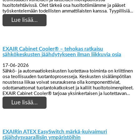
huoltotehtävissä. Olet tärkeä osa huoltotiimiämme ja pääset
työskentelemään todellisten ammattilaisten kanssa. Tyypillisiä…
Lue lisää…
EXAIR Cabinet Cooler® – tehokas ratkaisu
sähkökeskusten jäähdytykseen ilman liikkuvia osia
17-06-2026
Sähkö- ja automaatiokeskusten luotettava toiminta on kriittinen
osa teollisuuden tuotantoprosesseja. Keskusten sisälämpötilan
noustessa liikaa voivat seurauksena olla komponenttiviat,
odottamattomat tuotantokatkokset ja kalliit huoltotoimenpiteet.
EXAIR Cabinet Cooler® tarjoaa yksinkertaisen ja luotettavan…
Lue lisää…
EXAIRin ATEX EasySwitch märkä-kuivaimuri
räjähdysvaarallisiin ympäristöihin