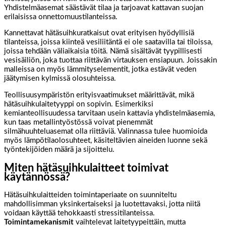
Yhdistelmäasemat säästävät tilaa ja tarjoavat kattavan suojan
erilaisissa onnettomuustilanteissa.
Kannettavat hätäsuihkuratkaisut ovat erityisen hyödyllisiä
tilanteissa, joissa kiinteä vesiliitäntä ei ole saatavilla tai tiloissa,
joissa tehdään väliaikaisia töitä. Nämä sisältävät tyypillisesti
vesisäiliön, joka tuottaa riittävän virtauksen ensiapuun. Joissakin
malleissa on myös lämmityselementit, jotka estävät veden
jäätymisen kylmissä olosuhteissa.
Teollisuusympäristön erityisvaatimukset määrittävät, mikä
hätäsuihkulaitetyyppi on sopivin. Esimerkiksi
kemianteollisuudessa tarvitaan usein kattavia yhdistelmäasemia,
kun taas metallintyöstössä voivat pienemmät
silmähuuhteluasemat olla riittäviä. Valinnassa tulee huomioida
myös lämpötilaolosuhteet, käsiteltävien aineiden luonne sekä
työntekijöiden määrä ja sijoittelu.
Miten hätäsuihkulaitteet toimivat
käytännössä?
Hätäsuihkulaitteiden toimintaperiaate on suunniteltu
mahdollisimman yksinkertaiseksi ja luotettavaksi, jotta niitä
voidaan käyttää tehokkaasti stressitilanteissa.
Toimintamekanismit
vaihtelevat laitetyypeittäin, mutta