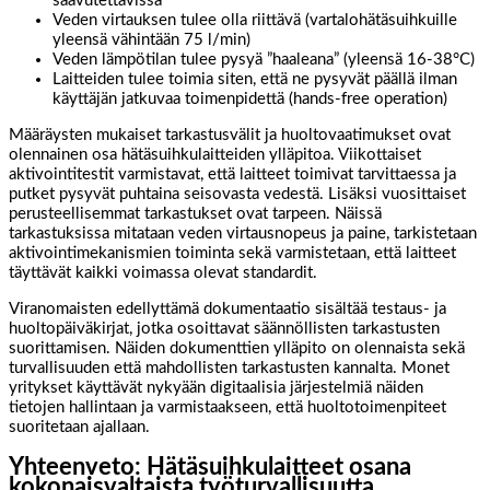
saavutettavissa
Veden virtauksen tulee olla riittävä (vartalohätäsuihkuille
yleensä vähintään 75 l/min)
Veden lämpötilan tulee pysyä ”haaleana” (yleensä 16-38°C)
Laitteiden tulee toimia siten, että ne pysyvät päällä ilman
käyttäjän jatkuvaa toimenpidettä (hands-free operation)
Määräysten mukaiset tarkastusvälit ja huoltovaatimukset ovat
olennainen osa hätäsuihkulaitteiden ylläpitoa. Viikottaiset
aktivointitestit varmistavat, että laitteet toimivat tarvittaessa ja
putket pysyvät puhtaina seisovasta vedestä. Lisäksi vuosittaiset
perusteellisemmat tarkastukset ovat tarpeen. Näissä
tarkastuksissa mitataan veden virtausnopeus ja paine, tarkistetaan
aktivointimekanismien toiminta sekä varmistetaan, että laitteet
täyttävät kaikki voimassa olevat standardit.
Viranomaisten edellyttämä dokumentaatio sisältää testaus- ja
huoltopäiväkirjat, jotka osoittavat säännöllisten tarkastusten
suorittamisen. Näiden dokumenttien ylläpito on olennaista sekä
turvallisuuden että mahdollisten tarkastusten kannalta. Monet
yritykset käyttävät nykyään digitaalisia järjestelmiä näiden
tietojen hallintaan ja varmistaakseen, että huoltotoimenpiteet
suoritetaan ajallaan.
Yhteenveto: Hätäsuihkulaitteet osana
kokonaisvaltaista työturvallisuutta