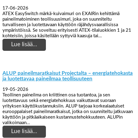
17-06-2026
ATEX EasySwitch märkä-kuivaimuri on EXAIRin kehittämä
paineilmatoiminen teollisuusimuri, joka on suunniteltu
turvalliseen ja luotettavaan käyttöön räjähdysvaarallisissa
ympäristöissä. Se soveltuu erityisesti ATEX-tilaluokkien 1 ja 21
kohteisiin, joissa käsitellään syttyviä kaasuja tai…
Lue lisää…
ALUP paineilmaratkaisut Projectalta – energiatehokasta
ja luotettavaa paineilmaa teollisuuteen
19-05-2026
Teollinen paineilma on kriittinen osa tuotantoa, ja sen
luotettavuus sekä energiatehokkuus vaikuttavat suoraan
yrityksen käyttökustannuksiin. ALUP tarjoaa korkealaatuiset
eurooppalaiset paineilmaratkaisut, jotka on suunniteltu jatkuvaan
käyttöön ja pitkäaikaiseen kustannustehokkuuteen. ALUPin
valikoimaan…
Lue lisää…