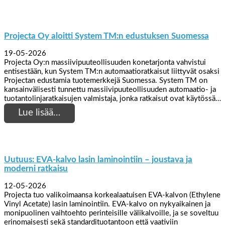
Projecta Oy aloitti System TM:n edustuksen Suomessa
19-05-2026
Projecta Oy:n massiivipuuteollisuuden konetarjonta vahvistui
entisestään, kun System TM:n automaatioratkaisut liittyvät osaksi
Projectan edustamia tuotemerkkejä Suomessa. System TM on
kansainvälisesti tunnettu massiivipuuteollisuuden automaatio- ja
tuotantolinjaratkaisujen valmistaja, jonka ratkaisut ovat käytössä…
Lue lisää…
Uutuus: EVA-kalvo lasin laminointiin – joustava ja
moderni ratkaisu
12-05-2026
Projecta tuo valikoimaansa korkealaatuisen EVA-kalvon (Ethylene
Vinyl Acetate) lasin laminointiin. EVA-kalvo on nykyaikainen ja
monipuolinen vaihtoehto perinteisille välikalvoille, ja se soveltuu
erinomaisesti sekä standardituotantoon että vaativiin