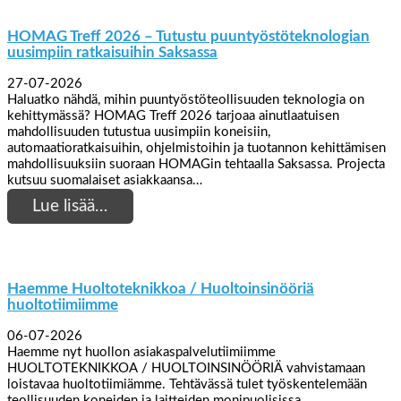
HOMAG Treff 2026 – Tutustu puuntyöstöteknologian
uusimpiin ratkaisuihin Saksassa
27-07-2026
Haluatko nähdä, mihin puuntyöstöteollisuuden teknologia on
kehittymässä? HOMAG Treff 2026 tarjoaa ainutlaatuisen
mahdollisuuden tutustua uusimpiin koneisiin,
automaatioratkaisuihin, ohjelmistoihin ja tuotannon kehittämisen
mahdollisuuksiin suoraan HOMAGin tehtaalla Saksassa. Projecta
kutsuu suomalaiset asiakkaansa…
Lue lisää…
Haemme Huoltoteknikkoa / Huoltoinsinööriä
huoltotiimiimme
06-07-2026
Haemme nyt huollon asiakaspalvelutiimiimme
HUOLTOTEKNIKKOA / HUOLTOINSINÖÖRIÄ vahvistamaan
loistavaa huoltotiimiämme. Tehtävässä tulet työskentelemään
teollisuuden koneiden ja laitteiden monipuolisissa