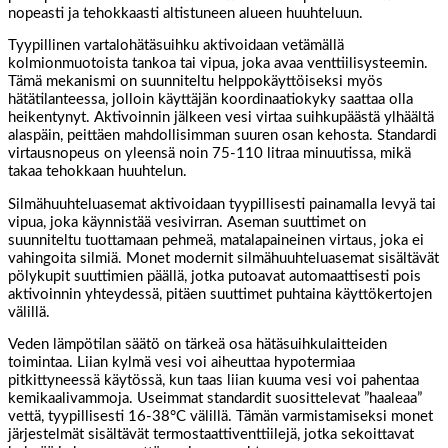
nopeasti ja tehokkaasti altistuneen alueen huuhteluun.
Tyypillinen vartalohätäsuihku aktivoidaan vetämällä
kolmionmuotoista tankoa tai vipua, joka avaa venttiilisysteemin.
Tämä mekanismi on suunniteltu helppokäyttöiseksi myös
hätätilanteessa, jolloin käyttäjän koordinaatiokyky saattaa olla
heikentynyt. Aktivoinnin jälkeen vesi virtaa suihkupäästä ylhäältä
alaspäin, peittäen mahdollisimman suuren osan kehosta. Standardi
virtausnopeus on yleensä noin 75-110 litraa minuutissa, mikä
takaa tehokkaan huuhtelun.
Silmähuuhteluasemat aktivoidaan tyypillisesti painamalla levyä tai
vipua, joka käynnistää vesivirran. Aseman suuttimet on
suunniteltu tuottamaan pehmeä, matalapaineinen virtaus, joka ei
vahingoita silmiä. Monet modernit silmähuuhteluasemat sisältävät
pölykupit suuttimien päällä, jotka putoavat automaattisesti pois
aktivoinnin yhteydessä, pitäen suuttimet puhtaina käyttökertojen
välillä.
Veden lämpötilan säätö on tärkeä osa hätäsuihkulaitteiden
toimintaa. Liian kylmä vesi voi aiheuttaa hypotermiaa
pitkittyneessä käytössä, kun taas liian kuuma vesi voi pahentaa
kemikaalivammoja. Useimmat standardit suosittelevat ”haaleaa”
vettä, tyypillisesti 16-38°C välillä. Tämän varmistamiseksi monet
järjestelmät sisältävät termostaattiventtiilejä, jotka sekoittavat