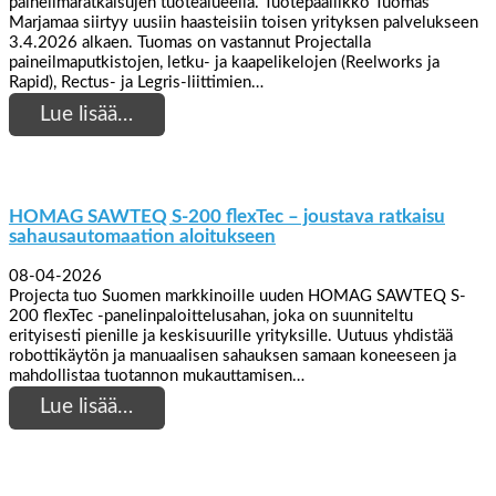
paineilmaratkaisujen tuotealueella. Tuotepäällikkö Tuomas
Marjamaa siirtyy uusiin haasteisiin toisen yrityksen palvelukseen
3.4.2026 alkaen. Tuomas on vastannut Projectalla
paineilmaputkistojen, letku- ja kaapelikelojen (Reelworks ja
Rapid), Rectus- ja Legris-liittimien…
Lue lisää…
HOMAG SAWTEQ S-200 flexTec – joustava ratkaisu
sahausautomaation aloitukseen
08-04-2026
Projecta tuo Suomen markkinoille uuden HOMAG SAWTEQ S-
200 flexTec -panelinpaloittelusahan, joka on suunniteltu
erityisesti pienille ja keskisuurille yrityksille. Uutuus yhdistää
robottikäytön ja manuaalisen sahauksen samaan koneeseen ja
mahdollistaa tuotannon mukauttamisen…
Lue lisää…