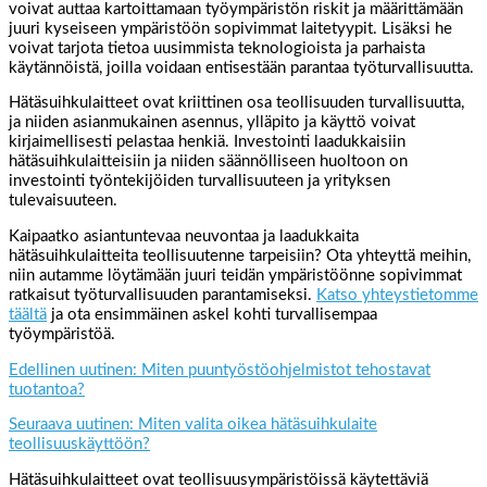
voivat auttaa kartoittamaan työympäristön riskit ja määrittämään
juuri kyseiseen ympäristöön sopivimmat laitetyypit. Lisäksi he
voivat tarjota tietoa uusimmista teknologioista ja parhaista
käytännöistä, joilla voidaan entisestään parantaa työturvallisuutta.
Hätäsuihkulaitteet ovat kriittinen osa teollisuuden turvallisuutta,
ja niiden asianmukainen asennus, ylläpito ja käyttö voivat
kirjaimellisesti pelastaa henkiä. Investointi laadukkaisiin
hätäsuihkulaitteisiin ja niiden säännölliseen huoltoon on
investointi työntekijöiden turvallisuuteen ja yrityksen
tulevaisuuteen.
Kaipaatko asiantuntevaa neuvontaa ja laadukkaita
hätäsuihkulaitteita teollisuutenne tarpeisiin? Ota yhteyttä meihin,
niin autamme löytämään juuri teidän ympäristöönne sopivimmat
ratkaisut työturvallisuuden parantamiseksi.
Katso yhteystietomme
täältä
ja ota ensimmäinen askel kohti turvallisempaa
työympäristöä.
Edellinen uutinen: Miten puuntyöstöohjelmistot tehostavat
tuotantoa?
Seuraava uutinen: Miten valita oikea hätäsuihkulaite
teollisuuskäyttöön?
Hätäsuihkulaitteet ovat teollisuusympäristöissä käytettäviä