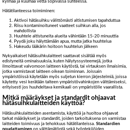
kylmää ja kuumaa vettä sopivassa suhteessa.
Hätätilanteessa toimiminen:
Aktivoi hätäsuihku välittömästi altistumisen tapahduttua
Riisu kontaminoituneet vaatteet suihkun alla, jos
mahdollista
Huuhtele altistuneita alueita vähintään 15-20 minuuttia
Pyydä joku hälyttämään apua, mutta jatka huuhtelua
Hakeudu lääkärin hoitoon huuhtelun jälkeen
Nykyaikaiset hätäsuihkulaitteet saattavat sisältää myös
edistyneitä ominaisuuksia, kuten hälytyssysteemejä, jotka
ilmoittavat valvomoon laitteen käytöstä, tai virtauksen ilmaisimia,
jotka varmistavat laitteen oikean toiminnan. Joissain
ympäristöissä käytetään myös suljetun kierron järjestelmiä, joissa
käytetty vesi kerätään talteen ympäristövahinkojen välttämiseksi,
erityisesti jos huuhdeltava kemikaali on ympäristölle vaarallista.
Mitkä määräykset ja standardit ohjaavat
hätäsuihkulaitteiden käyttöä?
Hätäsuihkulaitteiden asentamista, käyttöä ja huoltoa ohjaavat
tarkat määräykset ja standardit, joiden tarkoituksena on varmistaa
laitteiden toimivuus ja tehokkuus hätätilanteissa.
Standardien
noudattaminen
on välttämätöntä sekä työntekijöiden