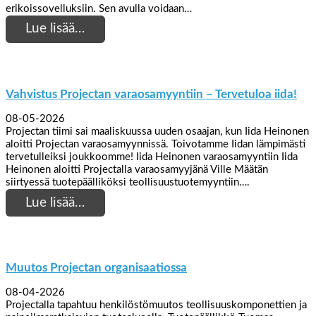
erikoissovelluksiin. Sen avulla voidaan…
Lue lisää…
Vahvistus Projectan varaosamyyntiin – Tervetuloa iida!
08-05-2026
Projectan tiimi sai maaliskuussa uuden osaajan, kun Iida Heinonen
aloitti Projectan varaosamyynnissä. Toivotamme Iidan lämpimästi
tervetulleiksi joukkoomme! Iida Heinonen varaosamyyntiin Iida
Heinonen aloitti Projectalla varaosamyyjänä Ville Määtän
siirtyessä tuotepäälliköksi teollisuustuotemyyntiin….
Lue lisää…
Muutos Projectan organisaatiossa
08-04-2026
Projectalla tapahtuu henkilöstömuutos teollisuuskomponettien ja