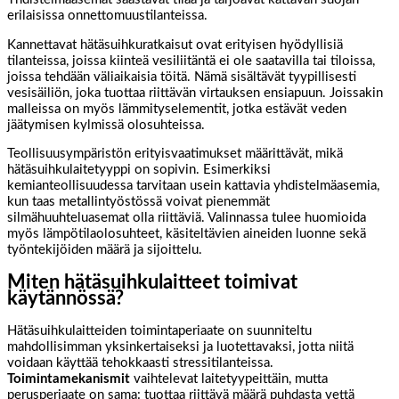
erilaisissa onnettomuustilanteissa.
Kannettavat hätäsuihkuratkaisut ovat erityisen hyödyllisiä
tilanteissa, joissa kiinteä vesiliitäntä ei ole saatavilla tai tiloissa,
joissa tehdään väliaikaisia töitä. Nämä sisältävät tyypillisesti
vesisäiliön, joka tuottaa riittävän virtauksen ensiapuun. Joissakin
malleissa on myös lämmityselementit, jotka estävät veden
jäätymisen kylmissä olosuhteissa.
Teollisuusympäristön erityisvaatimukset määrittävät, mikä
hätäsuihkulaitetyyppi on sopivin. Esimerkiksi
kemianteollisuudessa tarvitaan usein kattavia yhdistelmäasemia,
kun taas metallintyöstössä voivat pienemmät
silmähuuhteluasemat olla riittäviä. Valinnassa tulee huomioida
myös lämpötilaolosuhteet, käsiteltävien aineiden luonne sekä
työntekijöiden määrä ja sijoittelu.
Miten hätäsuihkulaitteet toimivat
käytännössä?
Hätäsuihkulaitteiden toimintaperiaate on suunniteltu
mahdollisimman yksinkertaiseksi ja luotettavaksi, jotta niitä
voidaan käyttää tehokkaasti stressitilanteissa.
Toimintamekanismit
vaihtelevat laitetyypeittäin, mutta
perusperiaate on sama: tuottaa riittävä määrä puhdasta vettä