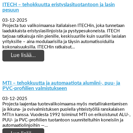
ITECH – tehokkuutta eristyslasituotantoon ja lasin
pesuun
03-12-2025
Projecta tuo valikoimaansa italialaisen ITECHin, joka tunnetaan
laadukkaista eristyslasilinjoista ja pystypesukoneista. ITECH
tarjoaa ratkaisuja niin pienille, keskisuurille kuin suurille lasialan
yrityksille – aina modulaarisilla ja täysin automatisoiduilla
kokonaisuuksilla. ITECHin ratkaisut…
Lue lisää…
MTI – tehokkuutta ja automaatiota alumiini-, puu- ja
PVC-profiilien valmistukseen
03-12-2025
Projecta laajentaa tuotevalikoimaansa myös metallirakentamisen
ja ikkuna- ja ovivalmistuksen puolella yhteistyöllä ranskalaisen
MTI:n kanssa. Vuodesta 1992 toiminut MTI on erikoistunut ALU-,
PUU- ja PVC-profiilien tuotantoon suunniteltuihin koneisiin ja
automaatiolinjoihin —…