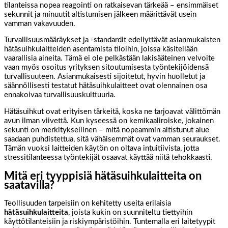
tilanteissa nopea reagointi on ratkaisevan tärkeää – ensimmäiset
sekunnit ja minuutit altistumisen jälkeen määrittävät usein
vamman vakavuuden.
Turvallisuusmääräykset ja -standardit edellyttävät asianmukaisten
hätäsuihkulaitteiden asentamista tiloihin, joissa käsitellään
vaarallisia aineita. Tämä ei ole pelkästään lakisääteinen velvoite
vaan myös osoitus yrityksen sitoutumisesta työntekijöidensä
turvallisuuteen. Asianmukaisesti sijoitetut, hyvin huolletut ja
säännöllisesti testatut hätäsuihkulaitteet ovat olennainen osa
ennakoivaa turvallisuuskulttuuria.
Hätäsuihkut ovat erityisen tärkeitä, koska ne tarjoavat välittömän
avun ilman viivettä. Kun kyseessä on kemikaaliroiske, jokainen
sekunti on merkityksellinen – mitä nopeammin altistunut alue
saadaan puhdistettua, sitä vähäisemmät ovat vamman seuraukset.
Tämän vuoksi laitteiden käytön on oltava intuitiivista, jotta
stressitilanteessa työntekijät osaavat käyttää niitä tehokkaasti.
Mitä eri tyyppisiä hätäsuihkulaitteita on
saatavilla?
Teollisuuden tarpeisiin on kehitetty useita erilaisia
hätäsuihkulaitteita
, joista kukin on suunniteltu tiettyihin
käyttötilanteisiin ja riskiympäristöihin. Tuntemalla eri laitetyypit