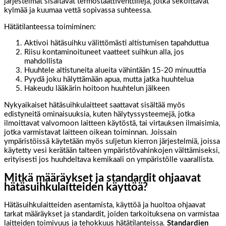
järjestelmät sisältävät termostaattiventtiilejä, jotka sekoittavat
kylmää ja kuumaa vettä sopivassa suhteessa.
Hätätilanteessa toimiminen:
Aktivoi hätäsuihku välittömästi altistumisen tapahduttua
Riisu kontaminoituneet vaatteet suihkun alla, jos
mahdollista
Huuhtele altistuneita alueita vähintään 15-20 minuuttia
Pyydä joku hälyttämään apua, mutta jatka huuhtelua
Hakeudu lääkärin hoitoon huuhtelun jälkeen
Nykyaikaiset hätäsuihkulaitteet saattavat sisältää myös
edistyneitä ominaisuuksia, kuten hälytyssysteemejä, jotka
ilmoittavat valvomoon laitteen käytöstä, tai virtauksen ilmaisimia,
jotka varmistavat laitteen oikean toiminnan. Joissain
ympäristöissä käytetään myös suljetun kierron järjestelmiä, joissa
käytetty vesi kerätään talteen ympäristövahinkojen välttämiseksi,
erityisesti jos huuhdeltava kemikaali on ympäristölle vaarallista.
Mitkä määräykset ja standardit ohjaavat
hätäsuihkulaitteiden käyttöä?
Hätäsuihkulaitteiden asentamista, käyttöä ja huoltoa ohjaavat
tarkat määräykset ja standardit, joiden tarkoituksena on varmistaa
laitteiden toimivuus ja tehokkuus hätätilanteissa.
Standardien