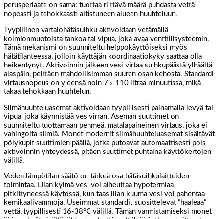
perusperiaate on sama: tuottaa riittävä määrä puhdasta vettä
nopeasti ja tehokkaasti altistuneen alueen huuhteluun.
Tyypillinen vartalohätäsuihku aktivoidaan vetämällä
kolmionmuotoista tankoa tai vipua, joka avaa venttiilisysteemin.
Tämä mekanismi on suunniteltu helppokäyttöiseksi myös
hätätilanteessa, jolloin käyttäjän koordinaatiokyky saattaa olla
heikentynyt. Aktivoinnin jälkeen vesi virtaa suihkupäästä ylhäältä
alaspäin, peittäen mahdollisimman suuren osan kehosta. Standardi
virtausnopeus on yleensä noin 75-110 litraa minuutissa, mikä
takaa tehokkaan huuhtelun.
Silmähuuhteluasemat aktivoidaan tyypillisesti painamalla levyä tai
vipua, joka käynnistää vesivirran. Aseman suuttimet on
suunniteltu tuottamaan pehmeä, matalapaineinen virtaus, joka ei
vahingoita silmiä. Monet modernit silmähuuhteluasemat sisältävät
pölykupit suuttimien päällä, jotka putoavat automaattisesti pois
aktivoinnin yhteydessä, pitäen suuttimet puhtaina käyttökertojen
välillä.
Veden lämpötilan säätö on tärkeä osa hätäsuihkulaitteiden
toimintaa. Liian kylmä vesi voi aiheuttaa hypotermiaa
pitkittyneessä käytössä, kun taas liian kuuma vesi voi pahentaa
kemikaalivammoja. Useimmat standardit suosittelevat ”haaleaa”
vettä, tyypillisesti 16-38°C välillä. Tämän varmistamiseksi monet