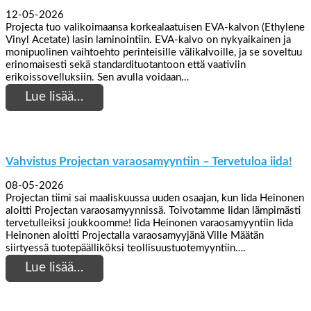
12-05-2026
Projecta tuo valikoimaansa korkealaatuisen EVA-kalvon (Ethylene
Vinyl Acetate) lasin laminointiin. EVA-kalvo on nykyaikainen ja
monipuolinen vaihtoehto perinteisille välikalvoille, ja se soveltuu
erinomaisesti sekä standardituotantoon että vaativiin
erikoissovelluksiin. Sen avulla voidaan…
Lue lisää…
Vahvistus Projectan varaosamyyntiin – Tervetuloa iida!
08-05-2026
Projectan tiimi sai maaliskuussa uuden osaajan, kun Iida Heinonen
aloitti Projectan varaosamyynnissä. Toivotamme Iidan lämpimästi
tervetulleiksi joukkoomme! Iida Heinonen varaosamyyntiin Iida
Heinonen aloitti Projectalla varaosamyyjänä Ville Määtän
siirtyessä tuotepäälliköksi teollisuustuotemyyntiin….
Lue lisää…