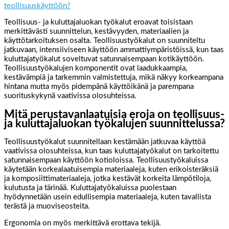
teollisuuskäyttöön?
Teollisuus- ja kuluttajaluokan työkalut eroavat toisistaan
merkittävästi suunnittelun, kestävyyden, materiaalien ja
käyttötarkoituksen osalta. Teollisuustyökalut on suunniteltu
jatkuvaan, intensiiviseen käyttöön ammattiympäristöissä, kun taas
kuluttajatyökalut soveltuvat satunnaisempaan kotikäyttöön.
Teollisuustyökalujen komponentit ovat laadukkaampia,
kestävämpiä ja tarkemmin valmistettuja, mikä näkyy korkeampana
hintana mutta myös pidempänä käyttöikänä ja parempana
suorituskykynä vaativissa olosuhteissa.
Mitä perustavanlaatuisia eroja on teollisuus-
ja kuluttajaluokan työkalujen suunnittelussa?
Teollisuustyökalut suunnitellaan kestämään jatkuvaa käyttöä
vaativissa olosuhteissa, kun taas kuluttajatyökalut on tarkoitettu
satunnaisempaan käyttöön kotioloissa. Teollisuustyökaluissa
käytetään korkealaatuisempia materiaaleja, kuten erikoisteräksiä
ja komposiittimateriaaleja, jotka kestävät korkeita lämpötiloja,
kulutusta ja tärinää. Kuluttajatyökaluissa puolestaan
hyödynnetään usein edullisempia materiaaleja, kuten tavallista
terästä ja muoviseosteita.
Ergonomia on myös merkittävä erottava tekijä.