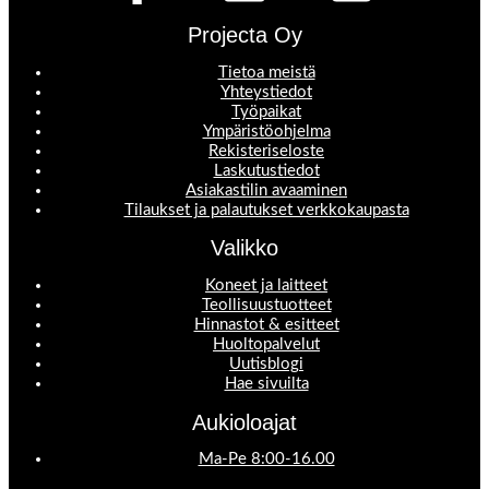
Projecta Oy
Tietoa meistä
Yhteystiedot
Työpaikat
Ympäristöohjelma
Rekisteriseloste
Laskutustiedot
Asiakastilin avaaminen
Tilaukset ja palautukset verkkokaupasta
Valikko
Koneet ja laitteet
Teollisuustuotteet
Hinnastot & esitteet
Huoltopalvelut
Uutisblogi
Hae sivuilta
Aukioloajat
Ma-Pe 8:00-16.00