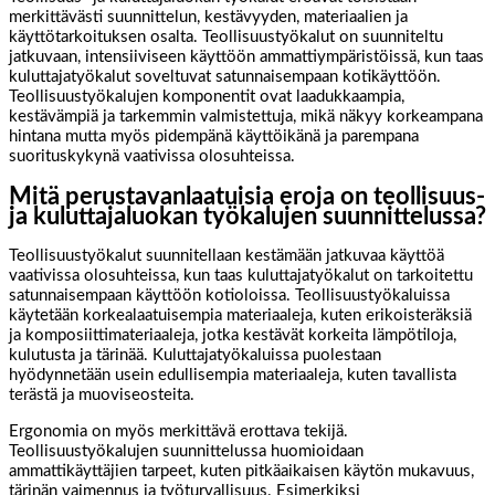
merkittävästi suunnittelun, kestävyyden, materiaalien ja
käyttötarkoituksen osalta. Teollisuustyökalut on suunniteltu
jatkuvaan, intensiiviseen käyttöön ammattiympäristöissä, kun taas
kuluttajatyökalut soveltuvat satunnaisempaan kotikäyttöön.
Teollisuustyökalujen komponentit ovat laadukkaampia,
kestävämpiä ja tarkemmin valmistettuja, mikä näkyy korkeampana
hintana mutta myös pidempänä käyttöikänä ja parempana
suorituskykynä vaativissa olosuhteissa.
Mitä perustavanlaatuisia eroja on teollisuus-
ja kuluttajaluokan työkalujen suunnittelussa?
Teollisuustyökalut suunnitellaan kestämään jatkuvaa käyttöä
vaativissa olosuhteissa, kun taas kuluttajatyökalut on tarkoitettu
satunnaisempaan käyttöön kotioloissa. Teollisuustyökaluissa
käytetään korkealaatuisempia materiaaleja, kuten erikoisteräksiä
ja komposiittimateriaaleja, jotka kestävät korkeita lämpötiloja,
kulutusta ja tärinää. Kuluttajatyökaluissa puolestaan
hyödynnetään usein edullisempia materiaaleja, kuten tavallista
terästä ja muoviseosteita.
Ergonomia on myös merkittävä erottava tekijä.
Teollisuustyökalujen suunnittelussa huomioidaan
ammattikäyttäjien tarpeet, kuten pitkäaikaisen käytön mukavuus,
tärinän vaimennus ja työturvallisuus. Esimerkiksi