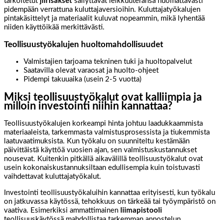
tarkoitetut
jiirisakset
säilyttävät leikkuuteränsä huomattavasti
pidempään verrattuna kuluttajaversioihin. Kuluttajatyökalujen
pintakäsittelyt ja materiaalit kuluvat nopeammin, mikä lyhentää
niiden käyttöikää merkittävästi.
Teollisuustyökalujen huoltomahdollisuudet
Valmistajien tarjoama tekninen tuki ja huoltopalvelut
Saatavilla olevat varaosat ja huolto-ohjeet
Pidempi takuuaika (usein 2-5 vuotta)
Miksi teollisuustyökalut ovat kalliimpia ja
milloin investointi niihin kannattaa?
Teollisuustyökalujen korkeampi hinta johtuu laadukkaammista
materiaaleista, tarkemmasta valmistusprosessista ja tiukemmista
laatuvaatimuksista. Kun työkalu on suunniteltu kestämään
päivittäistä käyttöä vuosien ajan, sen valmistuskustannukset
nousevat. Kuitenkin pitkällä aikavälillä teollisuustyökalut ovat
usein kokonaiskustannuksiltaan edullisempia kuin toistuvasti
vaihdettavat kuluttajatyökalut.
Investointi teollisuustyökaluihin kannattaa erityisesti, kun työkalu
on jatkuvassa käytössä, tehokkuus on tärkeää tai työympäristö on
vaativa. Esimerkiksi ammattimainen
liimapistooli
teollisuuskäytössä mahdollistaa tarkemman annostelun,