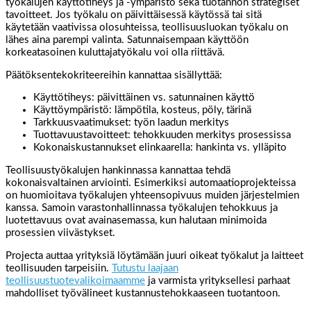
työkalujen käyttötiheys ja -ympäristö sekä tuotannon strategiset
tavoitteet. Jos työkalu on päivittäisessä käytössä tai sitä
käytetään vaativissa olosuhteissa, teollisuusluokan työkalu on
lähes aina parempi valinta. Satunnaisempaan käyttöön
korkeatasoinen kuluttajatyökalu voi olla riittävä.
Päätöksentekokriteereihin kannattaa sisällyttää:
Käyttötiheys: päivittäinen vs. satunnainen käyttö
Käyttöympäristö: lämpötila, kosteus, pöly, tärinä
Tarkkuusvaatimukset: työn laadun merkitys
Tuottavuustavoitteet: tehokkuuden merkitys prosessissa
Kokonaiskustannukset elinkaarella: hankinta vs. ylläpito
Teollisuustyökalujen hankinnassa kannattaa tehdä
kokonaisvaltainen arviointi. Esimerkiksi automaatioprojekteissa
on huomioitava työkalujen yhteensopivuus muiden järjestelmien
kanssa. Samoin varastonhallinnassa työkalujen tehokkuus ja
luotettavuus ovat avainasemassa, kun halutaan minimoida
prosessien viivästykset.
Projecta auttaa yrityksiä löytämään juuri oikeat työkalut ja laitteet
teollisuuden tarpeisiin.
Tutustu laajaan
teollisuustuotevalikoimaamme
ja varmista yrityksellesi parhaat
mahdolliset työvälineet kustannustehokkaaseen tuotantoon.