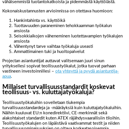
vähäisemmistä tuotantokatkoista ja pidemmästä käyttöiästä.
Kokonaiskustannusten arvioinnissa on otettava huomioon:
Hankintahinta vs. käyttöikä
Tuottavuuden paraneminen tehokkaamman työkalun
ansiosta
Seisokkiaikojen väheneminen luotettavampien työkalujen
ansiosta
Vähentynyt tarve vaihtaa työkaluja useasti
Ammattimainen tuki ja huoltopalvelut
Projectan asiantuntijat auttavat valitsemaan juuri sinun
yrityksellesi sopivat teollisuustyökalut, jotka tuovat parhaan
vastineen investoinnillesi –
ota yhteyttä ja pyydä asiantuntija-
apua
.
Millaiset turvallisuusstandardit koskevat
teollisuus- vs. kuluttajatyökaluja?
Teollisuustyökaluihin sovelletaan tiukempia
turvallisuusstandardeja ja -määräyksiä kuin kuluttajatyökaluihin.
Näihin kuuluvat EU:n konedirektiivi, CE-merkinnät sekä
alakohtaiset standardit kuten ATEX räjähdysvaarallisiin tiloihin.
Teollisuustyökalujen on läpäistävä vaativammat testit ja niiden
turvallisuusominaisuuksien on oltava korkeatasoisempia