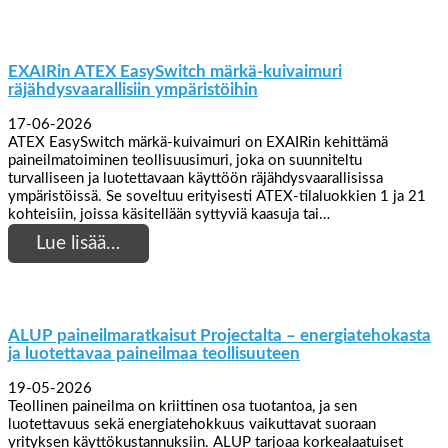
EXAIRin ATEX EasySwitch märkä-kuivaimuri
räjähdysvaarallisiin ympäristöihin
17-06-2026
ATEX EasySwitch märkä-kuivaimuri on EXAIRin kehittämä
paineilmatoiminen teollisuusimuri, joka on suunniteltu
turvalliseen ja luotettavaan käyttöön räjähdysvaarallisissa
ympäristöissä. Se soveltuu erityisesti ATEX-tilaluokkien 1 ja 21
kohteisiin, joissa käsitellään syttyviä kaasuja tai…
Lue lisää…
ALUP paineilmaratkaisut Projectalta – energiatehokasta
ja luotettavaa paineilmaa teollisuuteen
19-05-2026
Teollinen paineilma on kriittinen osa tuotantoa, ja sen
luotettavuus sekä energiatehokkuus vaikuttavat suoraan
yrityksen käyttökustannuksiin. ALUP tarjoaa korkealaatuiset