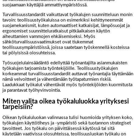
suojaamaan käyttäjiä ammattiympäristössä.
Turvallisuusstandardit vaikuttavat työkalujen suunnitteluun monin
tavoin: teollisuustyökaluissa on esimerkiksi kehittyneemmät
suojamekanismit, kuten automaattiset katkaisijat, lämpösuojat ja
ergonomiset suunnitteluratkaisut pitkäaikaisen käytön
aiheuttamien vammojen ehkäisemiseksi. Myös
sähköturvallisuusvaatimukset ovat tiukemmat
teollisuusympäristöissä, joissa saatetaan työskennellä kosteissa
tai pölyisissä olosuhteissa.
Työsuojelulainsäädäntö edellyttää työnantajilta asianmukaisten
työkalujen tarjoamista työntekijöille. Teollisuustyökalujen
korkeammat turvallisuusstandardit auttavat työnantajia täyttämään
nämä velvoitteet ja vähentämään työtapaturmien riskiä.
Laadukkaat työkalut vähentävät myös työntekijöiden kuormitusta
ja parantavat työhyvinvointia.
Miten valita oikea työkaluluokka yrityksesi
tarpeisiin?
Oikean työkaluluokan valinnassa tulisi huomioida yrityksen koko,
työkalujen käyttötiheys ja -ympäristö sekä tuotannon strategiset
tavoitteet. Jos työkalu on päivittäisessä käytössä tai sitä
käytetään vaativissa olosuhteissa, teollisuusluokan työkalu on