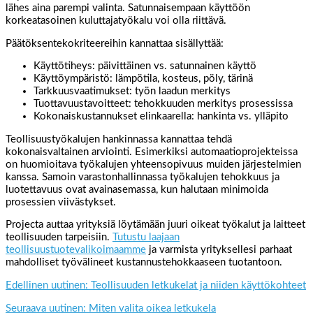
lähes aina parempi valinta. Satunnaisempaan käyttöön
korkeatasoinen kuluttajatyökalu voi olla riittävä.
Päätöksentekokriteereihin kannattaa sisällyttää:
Käyttötiheys: päivittäinen vs. satunnainen käyttö
Käyttöympäristö: lämpötila, kosteus, pöly, tärinä
Tarkkuusvaatimukset: työn laadun merkitys
Tuottavuustavoitteet: tehokkuuden merkitys prosessissa
Kokonaiskustannukset elinkaarella: hankinta vs. ylläpito
Teollisuustyökalujen hankinnassa kannattaa tehdä
kokonaisvaltainen arviointi. Esimerkiksi automaatioprojekteissa
on huomioitava työkalujen yhteensopivuus muiden järjestelmien
kanssa. Samoin varastonhallinnassa työkalujen tehokkuus ja
luotettavuus ovat avainasemassa, kun halutaan minimoida
prosessien viivästykset.
Projecta auttaa yrityksiä löytämään juuri oikeat työkalut ja laitteet
teollisuuden tarpeisiin.
Tutustu laajaan
teollisuustuotevalikoimaamme
ja varmista yrityksellesi parhaat
mahdolliset työvälineet kustannustehokkaaseen tuotantoon.
Edellinen uutinen: Teollisuuden letkukelat ja niiden käyttökohteet
Seuraava uutinen: Miten valita oikea letkukela