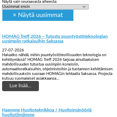
Näytä vain seuraavasta aiheesta:
HOMAG Treff 2026 – Tutustu puuntyöstöteknologian
uusimpiin ratkaisuihin Saksassa
27-07-2026
Haluatko nähdä, mihin puuntyöstöteollisuuden teknologia on
kehittymässä? HOMAG Treff 2026 tarjoaa ainutlaatuisen
mahdollisuuden tutustua uusimpiin koneisiin,
automaatioratkaisuihin, ohjelmistoihin ja tuotannon kehittämisen
mahdollisuuksiin suoraan HOMAGin tehtaalla Saksassa. Projecta
kutsuu suomalaiset asiakkaansa…
Lue lisää…
Haemme Huoltoteknikkoa / Huoltoinsinööriä
huoltotiimiimme