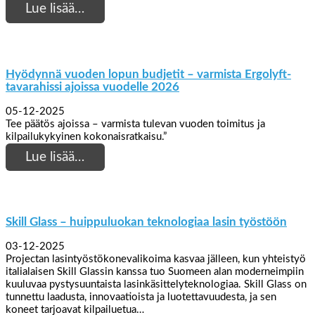
Lue lisää…
Hyödynnä vuoden lopun budjetit – varmista Ergolyft-
tavarahissi ajoissa vuodelle 2026
05-12-2025
Tee päätös ajoissa – varmista tulevan vuoden toimitus ja
kilpailukykyinen kokonaisratkaisu.”
Lue lisää…
Skill Glass – huippuluokan teknologiaa lasin työstöön
03-12-2025
Projectan lasintyöstökonevalikoima kasvaa jälleen, kun yhteistyö
italialaisen Skill Glassin kanssa tuo Suomeen alan moderneimpiin
kuuluvaa pystysuuntaista lasinkäsittelyteknologiaa. Skill Glass on
tunnettu laadusta, innovaatioista ja luotettavuudesta, ja sen
koneet tarjoavat kilpailuetua…