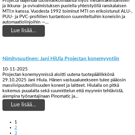
Projecta laajentaa tuotevalikoimaansa myös metallirakentamisen
ja ikkuna- ja ovivalmistuksen puolella yhteistyöllä ranskalaisen
MTI:n kanssa. Vuodesta 1992 toiminut MTI on erikoistunut ALU-,
PUU- ja PVC-profiilien tuotantoon suunniteltuihin koneisiin ja
automaatiolinjoihin —…
Lue lisää…
Nimitysuutinen: Jani HiUla Projectan konemyyntiin
10-11-2025
Projectan konemyynnissä aloitti uutena tuotepäällikkönä
29.10.2025 Jani Hiula. Hänen vastuualueekseen tulee pääosin
massiivipuuteollisuuden koneet ja laitteet. Hiulalla on pitkä
kokemus puualalta sekä suunnittelun että myynnin tehtävistä,
aiempina työnantajinaan Pinomatic ja…
Lue lisää…
1
2
3