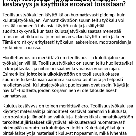
kestävyys ja käyttöikä eroavat toisistaan?
Teollisuustyökalujen käyttöikä on huomattavasti pidempi kuin
kuluttajatyökalujen. Ammattikäyttöön suunniteltu työkalu voi
kestää kymmeniä tuhansia käyttötunteja ja säilyttää
suorituskykynsä, kun taas kuluttajatyökalu saattaa menettää
tehoaan tai rikkoutua jo muutaman sadan käyttötunnin jälkeen.
Tämä ero näkyy erityisesti työkalun laakereiden, moottoreiden ja
kytkimien laadussa.
Huollettavuus on merkittävä ero teollisuus- ja kuluttajaluokan
työkalujen välillä. Teollisuustyökalut on suunniteltu huollettaviksi
ja korjattaviksi, ja niihin on saatavilla varaosia vuosien ajan.
Esimerkiksi
johtokela ulkokäyttöön
on teollisuusluokassa
suunniteltu kestämään äärimmäisiä sääolosuhteita ja helposti
huollettavaksi. Kuluttajatyökalut puolestaan ovat usein ”käytä ja
hävitä” -tuotteita, joiden korjaaminen ei ole taloudellisesti
kannattavaa.
Kulutuskestävyys on toinen merkittävä ero. Teollisuustyökaluissa
käytetyt materiaalit ja pinnoitteet kestävät paremmin kulutusta,
korroosiota ja lämpötilan vaihteluja. Esimerkiksi ammattikäyttöön
tarkoitetut
jiirisakset
säilyttävät leikkuuteränsä huomattavasti
pidempään verrattuna kuluttajaversioihin. Kuluttajatyökalujen
pintakäsittelyt ja materiaalit kuluvat nopeammin, mikä lyhentää