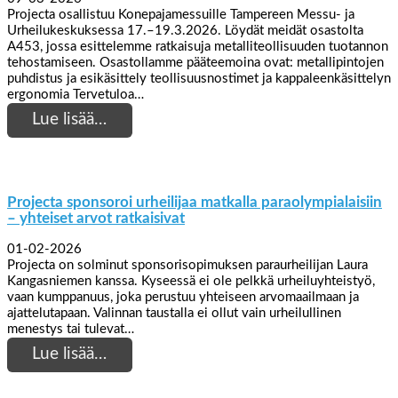
Projecta osallistuu Konepajamessuille Tampereen Messu- ja
Urheilukeskuksessa 17.–19.3.2026. Löydät meidät osastolta
A453, jossa esittelemme ratkaisuja metalliteollisuuden tuotannon
tehostamiseen. Osastollamme pääteemoina ovat: metallipintojen
puhdistus ja esikäsittely teollisuusnostimet ja kappaleenkäsittelyn
ergonomia Tervetuloa…
Lue lisää…
Projecta sponsoroi urheilijaa matkalla paraolympialaisiin
– yhteiset arvot ratkaisivat
01-02-2026
Projecta on solminut sponsorisopimuksen paraurheilijan Laura
Kangasniemen kanssa. Kyseessä ei ole pelkkä urheiluyhteistyö,
vaan kumppanuus, joka perustuu yhteiseen arvomaailmaan ja
ajattelutapaan. Valinnan taustalla ei ollut vain urheilullinen
menestys tai tulevat…
Lue lisää…