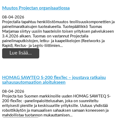
Muutos Projectan organisaatiossa
08-04-2026
Projectalla tapahtuu henkilöstömuutos teollisuuskomponettien ja
paineilmaratkaisujen tuotealueella. Tuotepäällikkö Tuomas
Marjamaa siirtyy uusiin haasteisiin toisen yrityksen palvelukseen
3.4.2026 alkaen. Tuomas on vastannut Projectalla
paineilmaputkistojen, letku- ja kaapelikelojen (Reelworks ja
Rapid), Rectus- ja Legris-liittimien…
Lue lisää…
HOMAG SAWTEQ S-200 flexTec – joustava ratkaisu
sahausautomaation aloitukseen
08-04-2026
Projecta tuo Suomen markkinoille uuden HOMAG SAWTEQ S-
200 flexTec -panelinpaloittelusahan, joka on suunniteltu
erityisesti pienille ja keskisuurille yrityksille. Uutuus yhdistää
robottikäytön ja manuaalisen sahauksen samaan koneeseen ja
mahdollistaa tuotannon mukauttamisen…