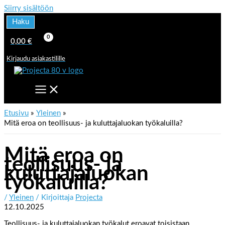
Siirry sisältöön
Haku
0,00
€
Kirjaudu asiakastilille
Etusivu
Yleinen
Mitä eroa on teollisuus- ja kuluttajaluokan työkaluilla?
Mitä eroa on
teollisuus- ja
kuluttajaluokan
työkaluilla?
/
Yleinen
/ Kirjoittaja
Projecta
12.10.2025
Teollisuus- ja kuluttajaluokan työkalut eroavat toisistaan