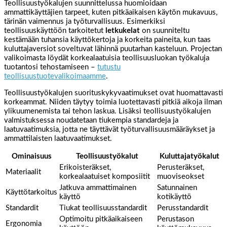
Teollisuustyökalujen suunnittelussa huomioidaan
ammattikäyttäjien tarpeet, kuten pitkäaikaisen käytön mukavuus,
tärinän vaimennus ja työturvallisuus. Esimerkiksi
teollisuuskäyttöön tarkoitetut
letkukelat
on suunniteltu
kestämään tuhansia käyttökertoja ja korkeita paineita, kun taas
kuluttajaversiot soveltuvat lähinnä puutarhan kasteluun. Projectan
valikoimasta löydät korkealaatuisia teollisuusluokan työkaluja
tuotantosi tehostamiseen –
tutustu
teollisuustuotevalikoimaamme
.
Teollisuustyökalujen suorituskykyvaatimukset ovat huomattavasti
korkeammat. Niiden täytyy toimia luotettavasti pitkiä aikoja ilman
ylikuumenemista tai tehon laskua. Lisäksi teollisuustyökalujen
valmistuksessa noudatetaan tiukempia standardeja ja
laatuvaatimuksia, jotta ne täyttävät työturvallisuusmääräykset ja
ammattilaisten laatuvaatimukset.
Ominaisuus
Teollisuustyökalut
Kuluttajatyökalut
Erikoisteräkset,
Perusteräkset,
Materiaalit
korkealaatuiset komposiitit
muoviseokset
Jatkuva ammattimainen
Satunnainen
Käyttötarkoitus
käyttö
kotikäyttö
Standardit
Tiukat teollisuusstandardit
Perusstandardit
Optimoitu pitkäaikaiseen
Perustason
Ergonomia