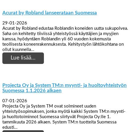
Acurat by Robland lanseerataan Suomessa
29-01-2026
Acurat by Robland edustaa Roblandin koneiden uutta sukupolvea.
Saha on kehitetty tiiviissä yhteistyössä käyttäjien ja myyjien
kanssa, hyödyntäen Roblandin yli 60 vuoden kokemusta
teollisesta koneenrakennuksesta. Kehitystyön lähtökohtana on
ollut kuunnella…
Lue lisää…
Projecta Oy ja System TM:n myynti- ja huoltoyhteistyön
Suomessa 1.1.2026 alkaen
07-01-2026
Projecta Oy ja System TM ovat solmineet uuden
yhteistyösopimuksen, jonka myötä kaikki System TM:n myynti-
ja huoltotoiminnot Suomessa siirtyvät Projecta Oy:lle 1.
tammikuuta 2026 alkaen. System TM:n tuotteita Suomessa
edusti…