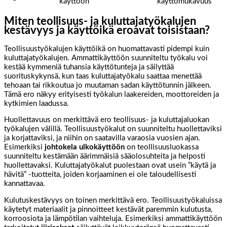
käyttöön
käyttömukavuus
Miten teollisuus- ja kuluttajatyökalujen
kestävyys ja käyttöikä eroavat toisistaan?
Teollisuustyökalujen käyttöikä on huomattavasti pidempi kuin
kuluttajatyökalujen. Ammattikäyttöön suunniteltu työkalu voi
kestää kymmeniä tuhansia käyttötunteja ja säilyttää
suorituskykynsä, kun taas kuluttajatyökalu saattaa menettää
tehoaan tai rikkoutua jo muutaman sadan käyttötunnin jälkeen.
Tämä ero näkyy erityisesti työkalun laakereiden, moottoreiden ja
kytkimien laadussa.
Huollettavuus on merkittävä ero teollisuus- ja kuluttajaluokan
työkalujen välillä. Teollisuustyökalut on suunniteltu huollettaviksi
ja korjattaviksi, ja niihin on saatavilla varaosia vuosien ajan.
Esimerkiksi
johtokela ulkokäyttöön
on teollisuusluokassa
suunniteltu kestämään äärimmäisiä sääolosuhteita ja helposti
huollettavaksi. Kuluttajatyökalut puolestaan ovat usein ”käytä ja
hävitä” -tuotteita, joiden korjaaminen ei ole taloudellisesti
kannattavaa.
Kulutuskestävyys on toinen merkittävä ero. Teollisuustyökaluissa
käytetyt materiaalit ja pinnoitteet kestävät paremmin kulutusta,
korroosiota ja lämpötilan vaihteluja. Esimerkiksi ammattikäyttöön