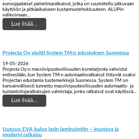
eurooppalaiset paineilmaratkaisut, jotka on suunniteltu jatkuvaan
käyttöön ja pitkäaikaiseen kustannustehokkuuteen. ALUPin
valikoimaan…
Lue lisää…
Projecta Oy aloitti System TM:n edustuksen Suomessa
19-05-2026
Projecta Oy:n massiivipuuteollisuuden konetarjonta vahvistui
entisestään, kun System TM:n automaatioratkaisut liittyvät osaksi
Projectan edustamia tuotemerkkejä Suomessa. System TM on
kansainvälisesti tunnettu massiivipuuteollisuuden automaatio- ja
tuotantolinjaratkaisujen valmistaja, jonka ratkaisut ovat käytössä…
Lue lisää…
Uutuus: EVA-kalvo lasin laminointiin – joustava ja
moderni ratkaisu