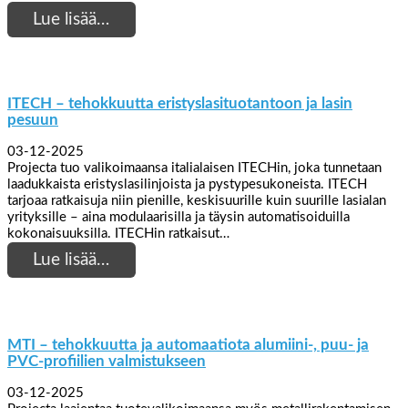
Lue lisää…
ITECH – tehokkuutta eristyslasituotantoon ja lasin
pesuun
03-12-2025
Projecta tuo valikoimaansa italialaisen ITECHin, joka tunnetaan
laadukkaista eristyslasilinjoista ja pystypesukoneista. ITECH
tarjoaa ratkaisuja niin pienille, keskisuurille kuin suurille lasialan
yrityksille – aina modulaarisilla ja täysin automatisoiduilla
kokonaisuuksilla. ITECHin ratkaisut…
Lue lisää…
MTI – tehokkuutta ja automaatiota alumiini-, puu- ja
PVC-profiilien valmistukseen
03-12-2025