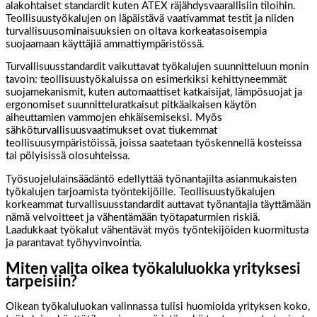
alakohtaiset standardit kuten ATEX räjähdysvaarallisiin tiloihin.
Teollisuustyökalujen on läpäistävä vaativammat testit ja niiden
turvallisuusominaisuuksien on oltava korkeatasoisempia
suojaamaan käyttäjiä ammattiympäristössä.
Turvallisuusstandardit vaikuttavat työkalujen suunnitteluun monin
tavoin: teollisuustyökaluissa on esimerkiksi kehittyneemmät
suojamekanismit, kuten automaattiset katkaisijat, lämpösuojat ja
ergonomiset suunnitteluratkaisut pitkäaikaisen käytön
aiheuttamien vammojen ehkäisemiseksi. Myös
sähköturvallisuusvaatimukset ovat tiukemmat
teollisuusympäristöissä, joissa saatetaan työskennellä kosteissa
tai pölyisissä olosuhteissa.
Työsuojelulainsäädäntö edellyttää työnantajilta asianmukaisten
työkalujen tarjoamista työntekijöille. Teollisuustyökalujen
korkeammat turvallisuusstandardit auttavat työnantajia täyttämään
nämä velvoitteet ja vähentämään työtapaturmien riskiä.
Laadukkaat työkalut vähentävät myös työntekijöiden kuormitusta
ja parantavat työhyvinvointia.
Miten valita oikea työkaluluokka yrityksesi
tarpeisiin?
Oikean työkaluluokan valinnassa tulisi huomioida yrityksen koko,