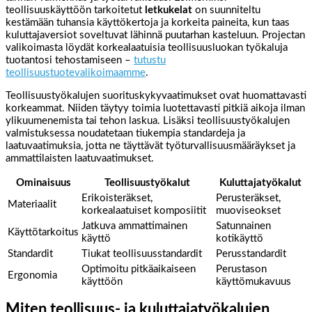
teollisuuskäyttöön tarkoitetut
letkukelat
on suunniteltu
kestämään tuhansia käyttökertoja ja korkeita paineita, kun taas
kuluttajaversiot soveltuvat lähinnä puutarhan kasteluun. Projectan
valikoimasta löydät korkealaatuisia teollisuusluokan työkaluja
tuotantosi tehostamiseen –
tutustu
teollisuustuotevalikoimaamme
.
Teollisuustyökalujen suorituskykyvaatimukset ovat huomattavasti
korkeammat. Niiden täytyy toimia luotettavasti pitkiä aikoja ilman
ylikuumenemista tai tehon laskua. Lisäksi teollisuustyökalujen
valmistuksessa noudatetaan tiukempia standardeja ja
laatuvaatimuksia, jotta ne täyttävät työturvallisuusmääräykset ja
ammattilaisten laatuvaatimukset.
Ominaisuus
Teollisuustyökalut
Kuluttajatyökalut
Erikoisteräkset,
Perusteräkset,
Materiaalit
korkealaatuiset komposiitit
muoviseokset
Jatkuva ammattimainen
Satunnainen
Käyttötarkoitus
käyttö
kotikäyttö
Standardit
Tiukat teollisuusstandardit
Perusstandardit
Optimoitu pitkäaikaiseen
Perustason
Ergonomia
käyttöön
käyttömukavuus
Miten teollisuus- ja kuluttajatyökalujen