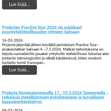
Lue lisää…
Projectan Practive Tour 2026 vie asiakkaat
puuntyöstöteollisuuden ytimeen Saksaan
16-03-2026
Projecta järjestää jälleen keväällä perinteisen Practive Tour -
asiakasmatkan Saksaan 4.–7.5.2026. Matkan tarkoituksena on
tarjota suomalaisille puualan yrityksille mahdollisuus tutustua alan
johtaviin teknologioihin ja nähdä käytännössä, miten moderni
tuotanto toimii Euroopan…
Lue lisää…
Projecta Konepajamessuilla 17.–19.3.2026 Tampereella –
ratkaisuja metallipintojen puhdistukseen ja turvalliseen
kappaleenkäsittelyyn
09-03-2026