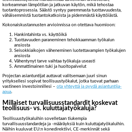
korkeamman lämpötilan ja jatkuvan käytön, mikä tehostaa
tuotantoprosessia. Säästö syntyy paremmasta tuottavuudesta,
vähäisemmistä tuotantokatkoista ja pidemmästä käyttöiästä.
Kokonaiskustannusten arvioinnissa on otettava huomioon:
Hankintahinta vs. käyttöikä
Tuottavuuden paraneminen tehokkaamman työkalun
ansiosta
Seisokkiaikojen väheneminen luotettavampien työkalujen
ansiosta
Vähentynyt tarve vaihtaa työkaluja useasti
Ammattimainen tuki ja huoltopalvelut
Projectan asiantuntijat auttavat valitsemaan juuri sinun
yrityksellesi sopivat teollisuustyökalut, jotka tuovat parhaan
vastineen investoinnillesi –
ota yhteyttä ja pyydä asiantuntija-
apua
.
Millaiset turvallisuusstandardit koskevat
teollisuus- vs. kuluttajatyökaluja?
Teollisuustyökaluihin sovelletaan tiukempia
turvallisuusstandardeja ja -määräyksiä kuin kuluttajatyökaluihin.
Näihin kuuluvat EU:n konedirektiivi, CE-merkinnät sekä