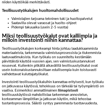
niiden käyttöikää merkittävästi.
Teollisuustyökalujen huoltomahdollisuudet
Valmistajien tarjoama tekninen tuki ja huoltopalvelut
Saatavilla olevat varaosat ja huolto-ohjeet
Pidempi takuuaika (usein 2-5 vuotta)
Miksi teollisuustyökalut ovat kalliimpia ja
milloin investointi niihin kannattaa?
Teollisuustyökalujen korkeampi hinta johtuu laadukkaammista
materiaaleista, tarkemmasta valmistusprosessista ja tiukemmista
laatuvaatimuksista. Kun työkalu on suunniteltu kestämään
päivittäistä käyttöä vuosien ajan, sen valmistuskustannukset
nousevat. Kuitenkin pitkällä aikavälillä teollisuustyökalut ovat
usein kokonaiskustannuksiltaan edullisempia kuin toistuvasti
vaihdettavat kuluttajatyökalut.
Investointi teollisuustyökaluihin kannattaa erityisesti, kun työkalu
on jatkuvassa käytössä, tehokkuus on tärkeää tai työympäristö on
vaativa. Esimerkiksi ammattimainen
liimapistooli
teollisuuskäytössä mahdollistaa tarkemman annostelun,
korkeamman lämpötilan ja jatkuvan käytön, mikä tehostaa
tuotantoprosessia. Säästö syntyy paremmasta tuottavuudesta,