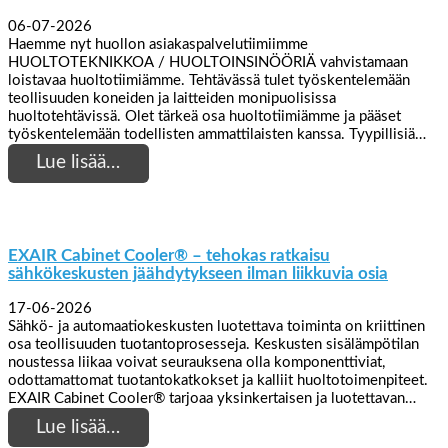
06-07-2026
Haemme nyt huollon asiakaspalvelutiimiimme
HUOLTOTEKNIKKOA / HUOLTOINSINÖÖRIÄ vahvistamaan
loistavaa huoltotiimiämme. Tehtävässä tulet työskentelemään
teollisuuden koneiden ja laitteiden monipuolisissa
huoltotehtävissä. Olet tärkeä osa huoltotiimiämme ja pääset
työskentelemään todellisten ammattilaisten kanssa. Tyypillisiä…
Lue lisää…
EXAIR Cabinet Cooler® – tehokas ratkaisu
sähkökeskusten jäähdytykseen ilman liikkuvia osia
17-06-2026
Sähkö- ja automaatiokeskusten luotettava toiminta on kriittinen
osa teollisuuden tuotantoprosesseja. Keskusten sisälämpötilan
noustessa liikaa voivat seurauksena olla komponenttiviat,
odottamattomat tuotantokatkokset ja kalliit huoltotoimenpiteet.
EXAIR Cabinet Cooler® tarjoaa yksinkertaisen ja luotettavan…
Lue lisää…