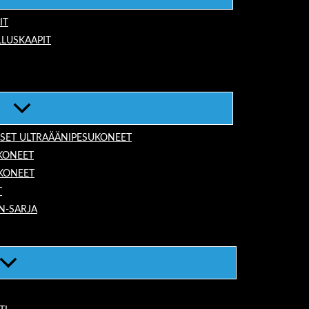
IT
LUSKAAPIT
ISET ULTRAÄÄNIPESUKONEET
KONEET
UKONEET
T
N-SARJA