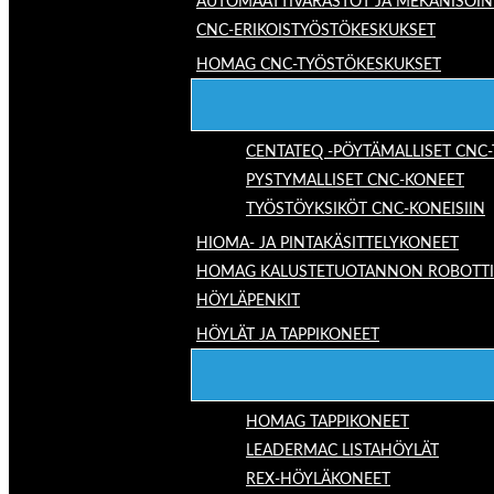
AUTOMAATTIVARASTOT JA MEKANISOIN
CNC-ERIKOISTYÖSTÖKESKUKSET
HOMAG CNC-TYÖSTÖKESKUKSET
CENTATEQ -PÖYTÄMALLISET CNC
PYSTYMALLISET CNC-KONEET
TYÖSTÖYKSIKÖT CNC-KONEISIIN
HIOMA- JA PINTAKÄSITTELYKONEET
HOMAG KALUSTETUOTANNON ROBOTTIRA
HÖYLÄPENKIT
HÖYLÄT JA TAPPIKONEET
HOMAG TAPPIKONEET
LEADERMAC LISTAHÖYLÄT
REX-HÖYLÄKONEET