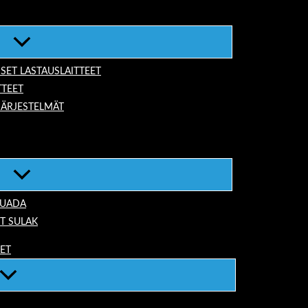
ISET LASTAUSLAITTEET
TTEET
JÄRJESTELMÄT
TUADA
T SULAK
EET