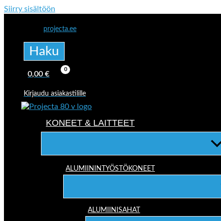
Siirry sisältöön
projecta.ee
Haku
0,00
€
Kirjaudu asiakastilille
KONEET & LAITTEET
ALUMIININTYÖSTÖKONEET
ALUMIINISAHAT