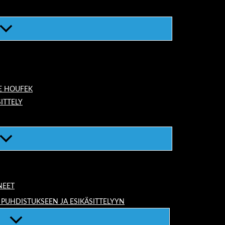
E HOUFEK
ITTELY
NEET
 PUHDISTUKSEEN JA ESIKÄSITTELYYN