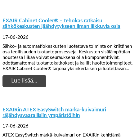
EXAIR Cabinet Cooler® – tehokas ratkaisu
sähkökeskusten jäähdytykseen ilman liikkuvia osia
17-06-2026
Sähkö- ja automaatiokeskusten luotettava toiminta on kriittinen
osa teollisuuden tuotantoprosesseja. Keskusten sisälämpötilan
noustessa liikaa voivat seurauksena olla komponenttiviat,
odottamattomat tuotantokatkokset ja kalliit huoltotoimenpiteet.
EXAIR Cabinet Cooler® tarjoaa yksinkertaisen ja luotettavan…
Lue lisää…
EXAIRin ATEX EasySwitch märkä-kuivaimuri
räjähdysvaarallisiin ympäristöihin
17-06-2026
ATEX EasySwitch märkä-kuivaimuri on EXAIRin kehittämä