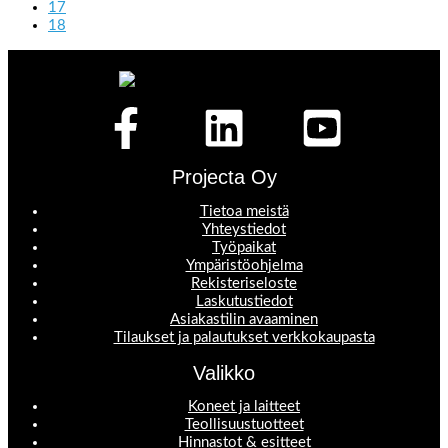
17
18
Projecta Oy
Tietoa meistä
Yhteystiedot
Työpaikat
Ympäristöohjelma
Rekisteriseloste
Laskutustiedot
Asiakastilin avaaminen
Tilaukset ja palautukset verkkokaupasta
Valikko
Koneet ja laitteet
Teollisuustuotteet
Hinnastot & esitteet