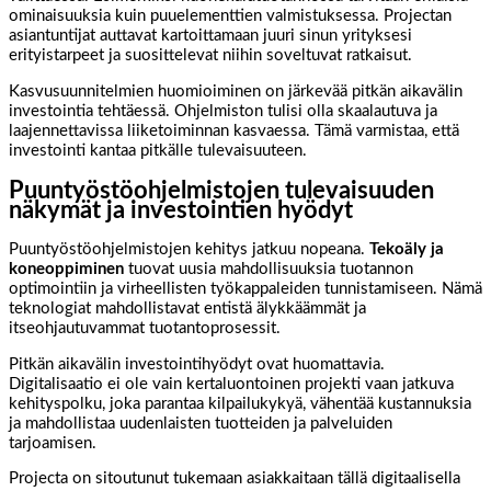
ominaisuuksia kuin puuelementtien valmistuksessa. Projectan
asiantuntijat auttavat kartoittamaan juuri sinun yrityksesi
erityistarpeet ja suosittelevat niihin soveltuvat ratkaisut.
Kasvusuunnitelmien huomioiminen on järkevää pitkän aikavälin
investointia tehtäessä. Ohjelmiston tulisi olla skaalautuva ja
laajennettavissa liiketoiminnan kasvaessa. Tämä varmistaa, että
investointi kantaa pitkälle tulevaisuuteen.
Puuntyöstöohjelmistojen tulevaisuuden
näkymät ja investointien hyödyt
Puuntyöstöohjelmistojen kehitys jatkuu nopeana.
Tekoäly ja
koneoppiminen
tuovat uusia mahdollisuuksia tuotannon
optimointiin ja virheellisten työkappaleiden tunnistamiseen. Nämä
teknologiat mahdollistavat entistä älykkäämmät ja
itseohjautuvammat tuotantoprosessit.
Pitkän aikavälin investointihyödyt ovat huomattavia.
Digitalisaatio ei ole vain kertaluontoinen projekti vaan jatkuva
kehityspolku, joka parantaa kilpailukykyä, vähentää kustannuksia
ja mahdollistaa uudenlaisten tuotteiden ja palveluiden
tarjoamisen.
Projecta on sitoutunut tukemaan asiakkaitaan tällä digitaalisella