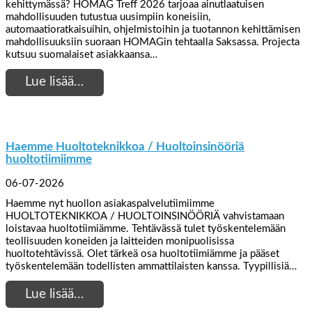
kehittymässä? HOMAG Treff 2026 tarjoaa ainutlaatuisen
mahdollisuuden tutustua uusimpiin koneisiin,
automaatioratkaisuihin, ohjelmistoihin ja tuotannon kehittämisen
mahdollisuuksiin suoraan HOMAGin tehtaalla Saksassa. Projecta
kutsuu suomalaiset asiakkaansa…
Lue lisää…
Haemme Huoltoteknikkoa / Huoltoinsinööriä
huoltotiimiimme
06-07-2026
Haemme nyt huollon asiakaspalvelutiimiimme
HUOLTOTEKNIKKOA / HUOLTOINSINÖÖRIÄ vahvistamaan
loistavaa huoltotiimiämme. Tehtävässä tulet työskentelemään
teollisuuden koneiden ja laitteiden monipuolisissa
huoltotehtävissä. Olet tärkeä osa huoltotiimiämme ja pääset
työskentelemään todellisten ammattilaisten kanssa. Tyypillisiä…
Lue lisää…