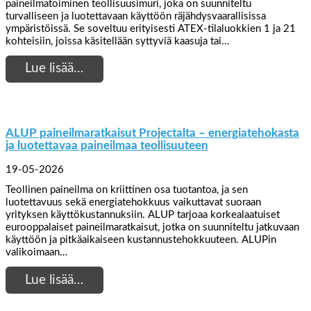
paineilmatoiminen teollisuusimuri, joka on suunniteltu
turvalliseen ja luotettavaan käyttöön räjähdysvaarallisissa
ympäristöissä. Se soveltuu erityisesti ATEX-tilaluokkien 1 ja 21
kohteisiin, joissa käsitellään syttyviä kaasuja tai…
Lue lisää…
ALUP paineilmaratkaisut Projectalta – energiatehokasta
ja luotettavaa paineilmaa teollisuuteen
19-05-2026
Teollinen paineilma on kriittinen osa tuotantoa, ja sen
luotettavuus sekä energiatehokkuus vaikuttavat suoraan
yrityksen käyttökustannuksiin. ALUP tarjoaa korkealaatuiset
eurooppalaiset paineilmaratkaisut, jotka on suunniteltu jatkuvaan
käyttöön ja pitkäaikaiseen kustannustehokkuuteen. ALUPin
valikoimaan…
Lue lisää…