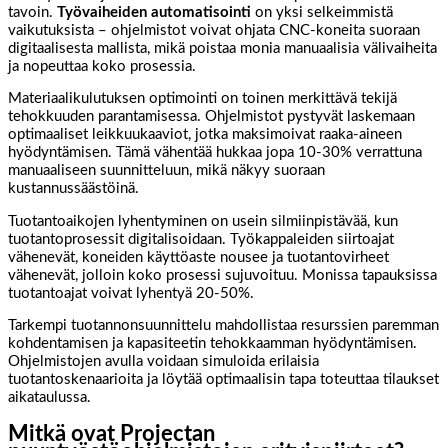
tavoin.
Työvaiheiden automatisointi
on yksi selkeimmistä
vaikutuksista – ohjelmistot voivat ohjata CNC-koneita suoraan
digitaalisesta mallista, mikä poistaa monia manuaalisia välivaiheita
ja nopeuttaa koko prosessia.
Materiaalikulutuksen optimointi on toinen merkittävä tekijä
tehokkuuden parantamisessa. Ohjelmistot pystyvät laskemaan
optimaaliset leikkuukaaviot, jotka maksimoivat raaka-aineen
hyödyntämisen. Tämä vähentää hukkaa jopa 10-30% verrattuna
manuaaliseen suunnitteluun, mikä näkyy suoraan
kustannussäästöinä.
Tuotantoaikojen lyhentyminen on usein silmiinpistävää, kun
tuotantoprosessit digitalisoidaan. Työkappaleiden siirtoajat
vähenevät, koneiden käyttöaste nousee ja tuotantovirheet
vähenevät, jolloin koko prosessi sujuvoituu. Monissa tapauksissa
tuotantoajat voivat lyhentyä 20-50%.
Tarkempi tuotannonsuunnittelu mahdollistaa resurssien paremman
kohdentamisen ja kapasiteetin tehokkaamman hyödyntämisen.
Ohjelmistojen avulla voidaan simuloida erilaisia
tuotantoskenaarioita ja löytää optimaalisin tapa toteuttaa tilaukset
aikataulussa.
Mitkä ovat Projectan