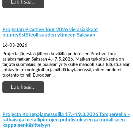
Lue lisää…
Projectan Practive Tour 2026 vie asiakkaat
puuntyöstöteollisuuden ytimeen Saksaan
16-03-2026
Projecta järjestää jälleen keväällä perinteisen Practive Tour -
asiakasmatkan Saksaan 4.–7.5.2026. Matkan tarkoituksena on
tarjota suomalaisille puualan yrityksille mahdollisuus tutustua alan
johtaviin teknologioihin ja nähdä käytännössä, miten moderni
tuotanto toimii Euroopan…
Lue lisää…
Projecta Konepajamessuilla 17.–19.3.2026 Tampereella –
ratkaisuja metallipintojen puhdistukseen ja turvalliseen
kappaleenkäsittelyyn