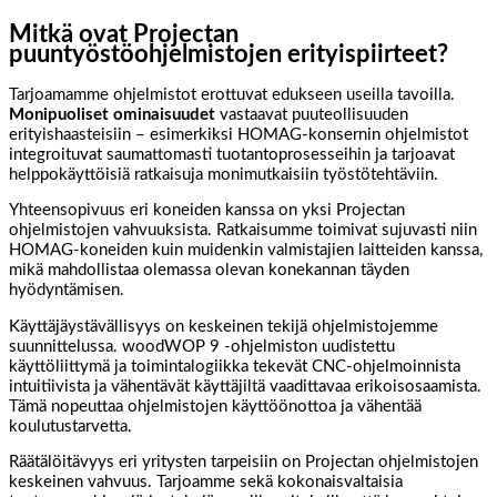
Mitkä ovat Projectan
puuntyöstöohjelmistojen erityispiirteet?
Tarjoamamme ohjelmistot erottuvat edukseen useilla tavoilla.
Monipuoliset ominaisuudet
vastaavat puuteollisuuden
erityishaasteisiin – esimerkiksi HOMAG-konsernin ohjelmistot
integroituvat saumattomasti tuotantoprosesseihin ja tarjoavat
helppokäyttöisiä ratkaisuja monimutkaisiin työstötehtäviin.
Yhteensopivuus eri koneiden kanssa on yksi Projectan
ohjelmistojen vahvuuksista. Ratkaisumme toimivat sujuvasti niin
HOMAG-koneiden kuin muidenkin valmistajien laitteiden kanssa,
mikä mahdollistaa olemassa olevan konekannan täyden
hyödyntämisen.
Käyttäjäystävällisyys on keskeinen tekijä ohjelmistojemme
suunnittelussa. woodWOP 9 -ohjelmiston uudistettu
käyttöliittymä ja toimintalogiikka tekevät CNC-ohjelmoinnista
intuitiivista ja vähentävät käyttäjiltä vaadittavaa erikoisosaamista.
Tämä nopeuttaa ohjelmistojen käyttöönottoa ja vähentää
koulutustarvetta.
Räätälöitävyys eri yritysten tarpeisiin on Projectan ohjelmistojen
keskeinen vahvuus. Tarjoamme sekä kokonaisvaltaisia