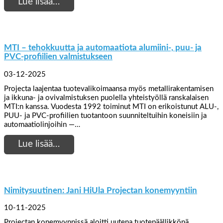
Lue lisää…
MTI – tehokkuutta ja automaatiota alumiini-, puu- ja
PVC-profiilien valmistukseen
03-12-2025
Projecta laajentaa tuotevalikoimaansa myös metallirakentamisen
ja ikkuna- ja ovivalmistuksen puolella yhteistyöllä ranskalaisen
MTI:n kanssa. Vuodesta 1992 toiminut MTI on erikoistunut ALU-,
PUU- ja PVC-profiilien tuotantoon suunniteltuihin koneisiin ja
automaatiolinjoihin —…
Lue lisää…
Nimitysuutinen: Jani HiUla Projectan konemyyntiin
10-11-2025
Projectan konemyynnissä aloitti uutena tuotepäällikkönä