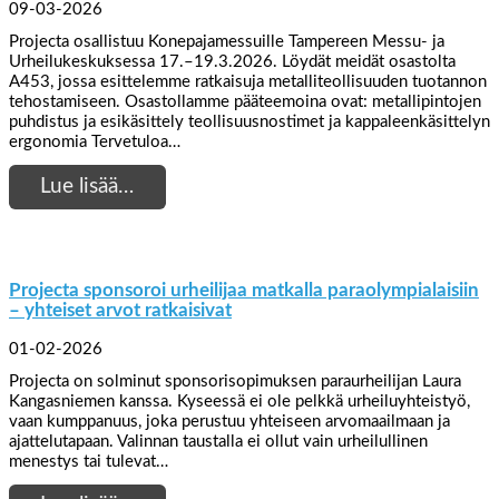
09-03-2026
Projecta osallistuu Konepajamessuille Tampereen Messu- ja
Urheilukeskuksessa 17.–19.3.2026. Löydät meidät osastolta
A453, jossa esittelemme ratkaisuja metalliteollisuuden tuotannon
tehostamiseen. Osastollamme pääteemoina ovat: metallipintojen
puhdistus ja esikäsittely teollisuusnostimet ja kappaleenkäsittelyn
ergonomia Tervetuloa…
Lue lisää…
Projecta sponsoroi urheilijaa matkalla paraolympialaisiin
– yhteiset arvot ratkaisivat
01-02-2026
Projecta on solminut sponsorisopimuksen paraurheilijan Laura
Kangasniemen kanssa. Kyseessä ei ole pelkkä urheiluyhteistyö,
vaan kumppanuus, joka perustuu yhteiseen arvomaailmaan ja
ajattelutapaan. Valinnan taustalla ei ollut vain urheilullinen
menestys tai tulevat…