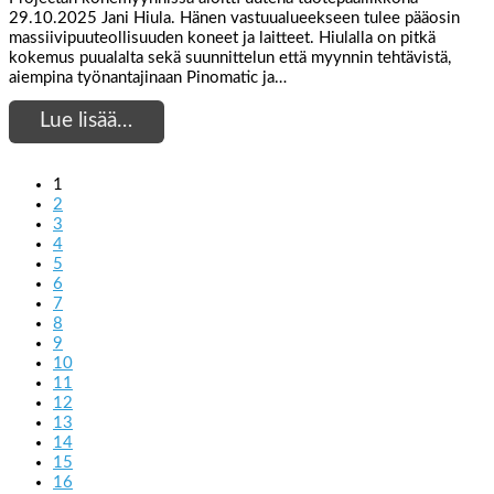
29.10.2025 Jani Hiula. Hänen vastuualueekseen tulee pääosin
massiivipuuteollisuuden koneet ja laitteet. Hiulalla on pitkä
kokemus puualalta sekä suunnittelun että myynnin tehtävistä,
aiempina työnantajinaan Pinomatic ja…
Lue lisää…
1
2
3
4
5
6
7
8
9
10
11
12
13
14
15
16