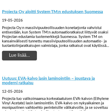
Projecta Oy aloitti System TM:n edustuksen Suomessa
19-05-2026
Projecta Oy:n massiivipuuteollisuuden konetarjonta vahvistui
entisestään, kun System TM:n automaatioratkaisut liittyvät osaksi
Projectan edustamia tuotemerkkejä Suomessa. System TM on
kansainvälisesti tunnettu massiivipuuteollisuuden automaatio- ja
tuotantolinjaratkaisujen valmistaja, jonka ratkaisut ovat käytössä…
Lue lisää…
Uutuus: EVA-kalvo lasin laminointiin – joustava ja
moderni ratkaisu
12-05-2026
Projecta tuo valikoimaansa korkealaatuisen EVA-kalvon (Ethylene
Vinyl Acetate) lasin laminointiin. EVA-kalvo on nykyaikainen ja
monipuolinen vaihtoehto perinteisille välikalvoille, ja se soveltuu