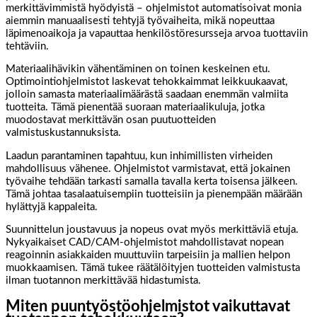
merkittävimmistä hyödyistä – ohjelmistot automatisoivat monia
aiemmin manuaalisesti tehtyjä työvaiheita, mikä nopeuttaa
läpimenoaikoja ja vapauttaa henkilöstöresursseja arvoa tuottaviin
tehtäviin.
Materiaalihävikin vähentäminen on toinen keskeinen etu.
Optimointiohjelmistot laskevat tehokkaimmat leikkuukaavat,
jolloin samasta materiaalimäärästä saadaan enemmän valmiita
tuotteita. Tämä pienentää suoraan materiaalikuluja, jotka
muodostavat merkittävän osan puutuotteiden
valmistuskustannuksista.
Laadun parantaminen tapahtuu, kun inhimillisten virheiden
mahdollisuus vähenee. Ohjelmistot varmistavat, että jokainen
työvaihe tehdään tarkasti samalla tavalla kerta toisensa jälkeen.
Tämä johtaa tasalaatuisempiin tuotteisiin ja pienempään määrään
hylättyjä kappaleita.
Suunnittelun joustavuus ja nopeus ovat myös merkittäviä etuja.
Nykyaikaiset CAD/CAM-ohjelmistot mahdollistavat nopean
reagoinnin asiakkaiden muuttuviin tarpeisiin ja mallien helpon
muokkaamisen. Tämä tukee räätälöityjen tuotteiden valmistusta
ilman tuotannon merkittävää hidastumista.
Miten puuntyöstöohjelmistot vaikuttavat