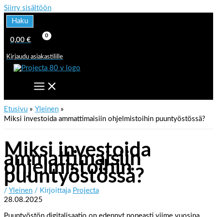
Siirry sisältöön
Haku
0,00
€
Kirjaudu asiakastilille
Etusivu
Yleinen
Miksi investoida ammattimaisiin ohjelmistoihin puuntyöstössä?
Miksi investoida
ammattimaisiin
ohjelmistoihin
puuntyöstössä?
/
Yleinen
/ Kirjoittaja
Projecta
28.08.2025
Puuntyöstön digitalisaatio on edennyt nopeasti viime vuosina.