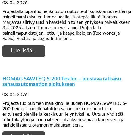
08-04-2026
Projectalla tapahtuu henkilöstömuutos teollisuuskomponettien ja
paineilmaratkaisujen tuotealueella. Tuotepäällikkö Tuomas
Marjamaa siirtyy uusiin haasteisiin toisen yrityksen palvelukseen
3.4.2026 alkaen. Tuomas on vastannut Projectalla
paineilmaputkistojen, letku- ja kaapelikelojen (Reelworks ja
Rapid), Rectus- ja Legris-liittimien…
Lue lisää…
HOMAG SAWTEQ S-200 flexTec – joustava ratkaisu
sahausautomaation aloitukseen
08-04-2026
Projecta tuo Suomen markkinoille uuden HOMAG SAWTEQ S-
200 flexTec -panelinpaloittelusahan, joka on suunniteltu
erityisesti pienille ja keskisuurille yrityksille. Uutuus yhdistää
robottikäytön ja manuaalisen sahauksen samaan koneeseen ja
mahdollistaa tuotannon mukauttamisen…