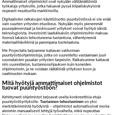
Ammattimaiset ohjelmistot ovat nykyään välttämättömiä
työkaluja yrityksille, jotka haluavat pysyä kilpailukykyisinä
nopeasti muuttuvilla markkinoilla.
Digitaalisten ratkaisujen käyttöönotto puuntyöstössä ei ole enää
vain suurten yritysten etuoikeus. Nykyään myös pienemmät
puusepänverstaat ja keskisuuret yritykset voivat hyötyä näistä
teknologioista. Investointi laadukkaisiin ohjelmistoihin maksaa
itsensä takaisin tehostuneena tuotantona, vähentyneenä
materiaalihävikkinä ja parempana tuotelaatuna.
Me Projectalla tarjoamme kattavan valikoiman
puuntyöstöohjelmistoja, jotka on suunniteltu vastaamaan juuri
suomalaisten puualan yritysten tarpeisiin. Ratkaisumme kattavat
niin suunnittelun, tuotannonohjauksen kuin koneiden
ohjelmoinnin, ja ne voidaan räätälöidä yrityksen koon ja
vaatimusten mukaan.
Mitä hyötyjä ammattimaiset ohjelmistot
tuovat puuntyöstöön?
Kehittyneet ohjelmistot tarjoavat useita konkreettisia etuja
puuntyöstöyrityksille.
Tuotannon tehostaminen
on yksi
merkittävimmistä hyödyistä – ohjelmistot automatisoivat monia
aiemmin manuaalisesti tehtyjä työvaiheita, mikä nopeuttaa