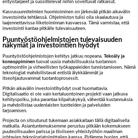
erityistarpeet ja suosittelevat niihin soveltuvat ratkaisut.
Kasvusuunnitelmien huomioiminen on järkevää pitkän aikavälin
investointia tehtäessä. Ohjelmiston tulisi olla skaalautuva ja
laajennettavissa liiketoiminnan kasvaessa. Tämä varmistaa, että
investointi kantaa pitkälle tulevaisuuteen.
Puuntyöstöohjelmistojen tulevaisuuden
näkymät ja investointien hyödyt
Puuntyöstöohjelmistojen kehitys jatkuu nopeana.
Tekoäly ja
koneoppiminen
tuovat uusia mahdollisuuksia tuotannon
optimointiin ja virheellisten työkappaleiden tunnistamiseen. Nämä
teknologiat mahdollistavat entistä älykkäämmät ja
itseohjautuvammat tuotantoprosessit.
Pitkän aikavälin investointihyödyt ovat huomattavia.
Digitalisaatio ei ole vain kertaluontoinen projekti vaan jatkuva
kehityspolku, joka parantaa kilpailukykyä, vähentää kustannuksia
ja mahdollistaa uudenlaisten tuotteiden ja palveluiden
tarjoamisen.
Projecta on sitoutunut tukemaan asiakkaitaan tällä digitaalisella
matkalla. Asiantuntemuksemme perustuu pitkään kokemukseen
puuteollisuuden parissa ja tiiviiseen yhteistyöhön maailman
johtavien teknologiatoimittajien kanssa. Pidämme huolen, että