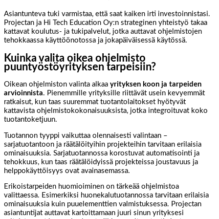
Asiantunteva tuki varmistaa, että saat kaiken irti investoinnistasi.
Projectan ja Hi Tech Education Oy:n strateginen yhteistyö takaa
kattavat koulutus- ja tukipalvelut, jotka auttavat ohjelmistojen
tehokkaassa käyttöönotossa ja jokapäiväisessä käytössä.
Kuinka valita oikea ohjelmisto
puuntyöstöyrityksen tarpeisiin?
Oikean ohjelmiston valinta alkaa
yrityksen koon ja tarpeiden
arvioinnista
. Pienemmille yrityksille riittävät usein kevyemmät
ratkaisut, kun taas suuremmat tuotantolaitokset hyötyvät
kattavista ohjelmistokokonaisuuksista, jotka integroituvat koko
tuotantoketjuun.
Tuotannon tyyppi vaikuttaa olennaisesti valintaan –
sarjatuotantoon ja räätälöityihin projekteihin tarvitaan erilaisia
ominaisuuksia. Sarjatuotannossa korostuvat automatisointi ja
tehokkuus, kun taas räätälöidyissä projekteissa joustavuus ja
helppokäyttöisyys ovat avainasemassa.
Erikoistarpeiden huomioiminen on tärkeää ohjelmistoa
valittaessa. Esimerkiksi huonekalutuotannossa tarvitaan erilaisia
ominaisuuksia kuin puuelementtien valmistuksessa. Projectan
asiantuntijat auttavat kartoittamaan juuri sinun yrityksesi