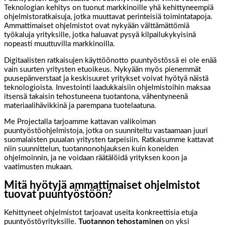
Teknologian kehitys on tuonut markkinoille yhä kehittyneempiä
ohjelmistoratkaisuja, jotka muuttavat perinteisiä toimintatapoja.
Ammattimaiset ohjelmistot ovat nykyään välttämättömiä
työkaluja yrityksille, jotka haluavat pysyä kilpailukykyisinä
nopeasti muuttuvilla markkinoilla.
Digitaalisten ratkaisujen käyttöönotto puuntyöstössä ei ole enää
vain suurten yritysten etuoikeus. Nykyään myös pienemmät
puusepänverstaat ja keskisuuret yritykset voivat hyötyä näistä
teknologioista. Investointi laadukkaisiin ohjelmistoihin maksaa
itsensä takaisin tehostuneena tuotantona, vähentyneenä
materiaalihävikkinä ja parempana tuotelaatuna.
Me Projectalla tarjoamme kattavan valikoiman
puuntyöstöohjelmistoja, jotka on suunniteltu vastaamaan juuri
suomalaisten puualan yritysten tarpeisiin. Ratkaisumme kattavat
niin suunnittelun, tuotannonohjauksen kuin koneiden
ohjelmoinnin, ja ne voidaan räätälöidä yrityksen koon ja
vaatimusten mukaan.
Mitä hyötyjä ammattimaiset ohjelmistot
tuovat puuntyöstöön?
Kehittyneet ohjelmistot tarjoavat useita konkreettisia etuja
puuntyöstöyrityksille.
Tuotannon tehostaminen
on yksi