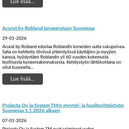
Lue lisää…
Acurat by Robland lanseerataan Suomessa
29-01-2026
Acurat by Robland edustaa Roblandin koneiden uutta sukupolvea.
Saha on kehitetty tiiviissä yhteistyössä käyttäjien ja myyjien
kanssa, hyödyntäen Roblandin yli 60 vuoden kokemusta
teollisesta koneenrakennuksesta. Kehitystyön lähtökohtana on
ollut kuunnella…
Lue lisää…
Projecta Oy ja System TM:n myynti- ja huoltoyhteistyön
Suomessa 1.1.2026 alkaen
07-01-2026