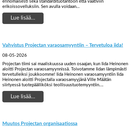
erinomaisesti sekä standardituotantoon että vaativiin
erikoissovelluksiin. Sen avulla voidaan…
Lue lisää…
Vahvistus Projectan varaosamyyntiin – Tervetuloa iida!
08-05-2026
Projectan tiimi sai maaliskuussa uuden osaajan, kun Iida Heinonen
aloitti Projectan varaosamyynnissä. Toivotamme Iidan lämpimästi
tervetulleiksi joukkoomme! Iida Heinonen varaosamyyntiin Iida
Heinonen aloitti Projectalla varaosamyyjänä Ville Määtän
siirtyessä tuotepäälliköksi teollisuustuotemyyntiin….
Lue lisää…
Muutos Projectan organisaatiossa