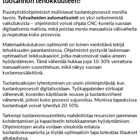
tuotannon tehokkuuteen?
Puuntyöstöohjelmistot mullistavat tuotantoprosessit monilla
tavoin.
Työvaiheiden automatisointi
on yksi selkeimmistä
vaikutuksista – ohjelmistot voivat ohjata CNC-koneita suoraan
digitaalisesta mallista, mikä poistaa monia manuaalisia välivaiheita
ja nopeuttaa koko prosessia.
Materiaalikulutuksen optimointi on toinen merkittävä tekijä
tehokkuuden parantamisessa. Ohjelmistot pystyvät laskemaan
optimaaliset leikkuukaaviot, jotka maksimoivat raaka-aineen
hyödyntämisen. Tämä vähentää hukkaa jopa 10-30% verrattuna
manuaaliseen suunnitteluun, mikä näkyy suoraan
kustannussäästöinä.
Tuotantoaikojen lyhentyminen on usein silmiinpistävää, kun
tuotantoprosessit digitalisoidaan. Työkappaleiden siirtoajat
vähenevät, koneiden käyttöaste nousee ja tuotantovirheet
vähenevät, jolloin koko prosessi sujuvoituu. Monissa tapauksissa
tuotantoajat voivat lyhentyä 20-50%.
Tarkempi tuotannonsuunnittelu mahdollistaa resurssien paremman
kohdentamisen ja kapasiteetin tehokkaamman hyödyntämisen.
Ohjelmistojen avulla voidaan simuloida erilaisia
tuotantoskenaarioita ja löytää optimaalisin tapa toteuttaa tilaukset
aikataulussa.