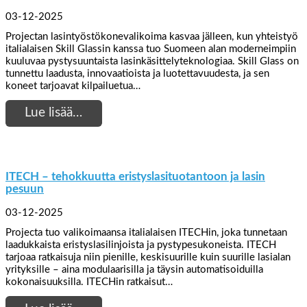
03-12-2025
Projectan lasintyöstökonevalikoima kasvaa jälleen, kun yhteistyö
italialaisen Skill Glassin kanssa tuo Suomeen alan moderneimpiin
kuuluvaa pystysuuntaista lasinkäsittelyteknologiaa. Skill Glass on
tunnettu laadusta, innovaatioista ja luotettavuudesta, ja sen
koneet tarjoavat kilpailuetua…
Lue lisää…
ITECH – tehokkuutta eristyslasituotantoon ja lasin
pesuun
03-12-2025
Projecta tuo valikoimaansa italialaisen ITECHin, joka tunnetaan
laadukkaista eristyslasilinjoista ja pystypesukoneista. ITECH
tarjoaa ratkaisuja niin pienille, keskisuurille kuin suurille lasialan
yrityksille – aina modulaarisilla ja täysin automatisoiduilla
kokonaisuuksilla. ITECHin ratkaisut…