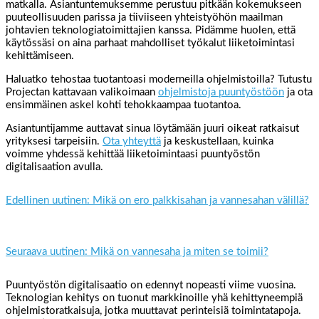
matkalla. Asiantuntemuksemme perustuu pitkään kokemukseen
puuteollisuuden parissa ja tiiviiseen yhteistyöhön maailman
johtavien teknologiatoimittajien kanssa. Pidämme huolen, että
käytössäsi on aina parhaat mahdolliset työkalut liiketoimintasi
kehittämiseen.
Haluatko tehostaa tuotantoasi moderneilla ohjelmistoilla? Tutustu
Projectan kattavaan valikoimaan
ohjelmistoja puuntyöstöön
ja ota
ensimmäinen askel kohti tehokkaampaa tuotantoa.
Asiantuntijamme auttavat sinua löytämään juuri oikeat ratkaisut
yrityksesi tarpeisiin.
Ota yhteyttä
ja keskustellaan, kuinka
voimme yhdessä kehittää liiketoimintaasi puuntyöstön
digitalisaation avulla.
Edellinen uutinen: Mikä on ero palkkisahan ja vannesahan välillä?
Seuraava uutinen: Mikä on vannesaha ja miten se toimii?
Puuntyöstön digitalisaatio on edennyt nopeasti viime vuosina.
Teknologian kehitys on tuonut markkinoille yhä kehittyneempiä
ohjelmistoratkaisuja, jotka muuttavat perinteisiä toimintatapoja.