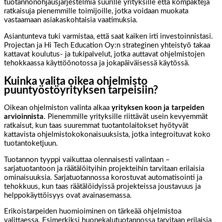
tuotannonohjausjärjestelmiä suurille yrityksille että kompakteja
ratkaisuja pienemmille toimijoille, jotka voidaan muokata
vastaamaan asiakaskohtaisia vaatimuksia.
Asiantunteva tuki varmistaa, että saat kaiken irti investoinnistasi.
Projectan ja Hi Tech Education Oy:n strateginen yhteistyö takaa
kattavat koulutus- ja tukipalvelut, jotka auttavat ohjelmistojen
tehokkaassa käyttöönotossa ja jokapäiväisessä käytössä.
Kuinka valita oikea ohjelmisto
puuntyöstöyrityksen tarpeisiin?
Oikean ohjelmiston valinta alkaa
yrityksen koon ja tarpeiden
arvioinnista
. Pienemmille yrityksille riittävät usein kevyemmät
ratkaisut, kun taas suuremmat tuotantolaitokset hyötyvät
kattavista ohjelmistokokonaisuuksista, jotka integroituvat koko
tuotantoketjuun.
Tuotannon tyyppi vaikuttaa olennaisesti valintaan –
sarjatuotantoon ja räätälöityihin projekteihin tarvitaan erilaisia
ominaisuuksia. Sarjatuotannossa korostuvat automatisointi ja
tehokkuus, kun taas räätälöidyissä projekteissa joustavuus ja
helppokäyttöisyys ovat avainasemassa.
Erikoistarpeiden huomioiminen on tärkeää ohjelmistoa
valittaessa. Esimerkiksi huonekalutuotannossa tarvitaan erilaisia