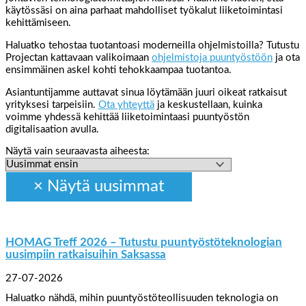
käytössäsi on aina parhaat mahdolliset työkalut liiketoimintasi
kehittämiseen.
Haluatko tehostaa tuotantoasi moderneilla ohjelmistoilla? Tutustu
Projectan kattavaan valikoimaan
ohjelmistoja puuntyöstöön
ja ota
ensimmäinen askel kohti tehokkaampaa tuotantoa.
Asiantuntijamme auttavat sinua löytämään juuri oikeat ratkaisut
yrityksesi tarpeisiin.
Ota yhteyttä
ja keskustellaan, kuinka
voimme yhdessä kehittää liiketoimintaasi puuntyöstön
digitalisaation avulla.
Näytä vain seuraavasta aiheesta:
HOMAG Treff 2026 – Tutustu puuntyöstöteknologian
uusimpiin ratkaisuihin Saksassa
27-07-2026
Haluatko nähdä, mihin puuntyöstöteollisuuden teknologia on