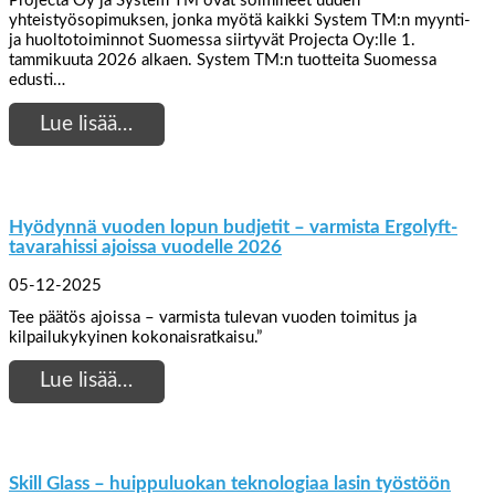
Projecta Oy ja System TM ovat solmineet uuden
yhteistyösopimuksen, jonka myötä kaikki System TM:n myynti-
ja huoltotoiminnot Suomessa siirtyvät Projecta Oy:lle 1.
tammikuuta 2026 alkaen. System TM:n tuotteita Suomessa
edusti…
Lue lisää…
Hyödynnä vuoden lopun budjetit – varmista Ergolyft-
tavarahissi ajoissa vuodelle 2026
05-12-2025
Tee päätös ajoissa – varmista tulevan vuoden toimitus ja
kilpailukykyinen kokonaisratkaisu.”
Lue lisää…
Skill Glass – huippuluokan teknologiaa lasin työstöön