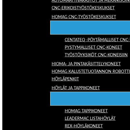
AUTOMAATTIVARASTOT JA MEKANISOIN
CNC-ERIKOISTYÖSTÖKESKUKSET
HOMAG CNC-TYÖSTÖKESKUKSET
CENTATEQ -PÖYTÄMALLISET CNC
PYSTYMALLISET CNC-KONEET
TYÖSTÖYKSIKÖT CNC-KONEISIIN
HIOMA- JA PINTAKÄSITTELYKONEET
HOMAG KALUSTETUOTANNON ROBOTTIRA
HÖYLÄPENKIT
HÖYLÄT JA TAPPIKONEET
HOMAG TAPPIKONEET
LEADERMAC LISTAHÖYLÄT
REX-HÖYLÄKONEET