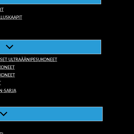
IT
LUSKAAPIT
ISET ULTRAÄÄNIPESUKONEET
KONEET
UKONEET
T
N-SARJA