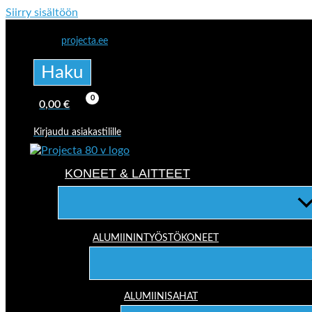
Siirry sisältöön
projecta.ee
Haku
0,00
€
Kirjaudu asiakastilille
KONEET & LAITTEET
ALUMIININTYÖSTÖKONEET
ALUMIINISAHAT