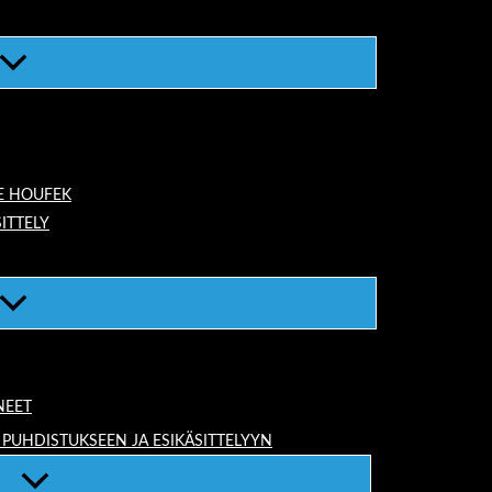
E HOUFEK
ITTELY
NEET
 PUHDISTUKSEEN JA ESIKÄSITTELYYN