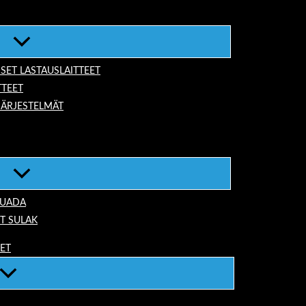
ISET LASTAUSLAITTEET
TTEET
JÄRJESTELMÄT
TUADA
T SULAK
EET