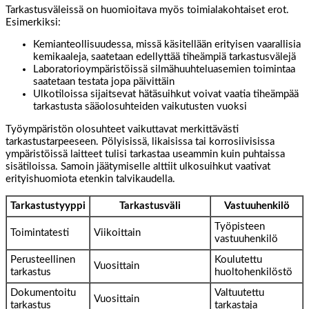
Tarkastusväleissä on huomioitava myös toimialakohtaiset erot.
Esimerkiksi:
Kemianteollisuudessa, missä käsitellään erityisen vaarallisia
kemikaaleja, saatetaan edellyttää tiheämpiä tarkastusvälejä
Laboratorioympäristöissä silmähuuhteluasemien toimintaa
saatetaan testata jopa päivittäin
Ulkotiloissa sijaitsevat hätäsuihkut voivat vaatia tiheämpää
tarkastusta sääolosuhteiden vaikutusten vuoksi
Työympäristön olosuhteet vaikuttavat merkittävästi
tarkastustarpeeseen. Pölyisissä, likaisissa tai korrosiivisissa
ympäristöissä laitteet tulisi tarkastaa useammin kuin puhtaissa
sisätiloissa. Samoin jäätymiselle alttiit ulkosuihkut vaativat
erityishuomiota etenkin talvikaudella.
Tarkastustyyppi
Tarkastusväli
Vastuuhenkilö
Työpisteen
Toimintatesti
Viikoittain
vastuuhenkilö
Perusteellinen
Koulutettu
Vuosittain
tarkastus
huoltohenkilöstö
Dokumentoitu
Valtuutettu
Vuosittain
tarkastus
tarkastaja