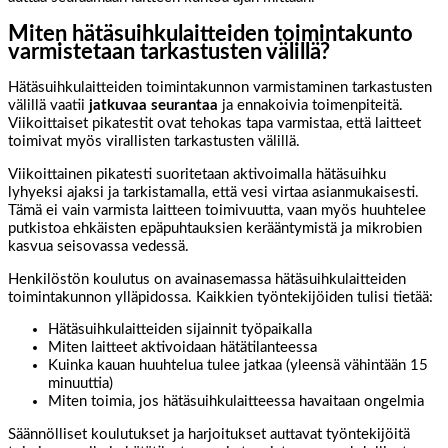
Miten hätäsuihkulaitteiden toimintakunto
varmistetaan tarkastusten välillä?
Hätäsuihkulaitteiden toimintakunnon varmistaminen tarkastusten
välillä vaatii
jatkuvaa seurantaa
ja ennakoivia toimenpiteitä.
Viikoittaiset pikatestit ovat tehokas tapa varmistaa, että laitteet
toimivat myös virallisten tarkastusten välillä.
Viikoittainen pikatesti suoritetaan aktivoimalla hätäsuihku
lyhyeksi ajaksi ja tarkistamalla, että vesi virtaa asianmukaisesti.
Tämä ei vain varmista laitteen toimivuutta, vaan myös huuhtelee
putkistoa ehkäisten epäpuhtauksien kerääntymistä ja mikrobien
kasvua seisovassa vedessä.
Henkilöstön koulutus on avainasemassa hätäsuihkulaitteiden
toimintakunnon ylläpidossa. Kaikkien työntekijöiden tulisi tietää:
Hätäsuihkulaitteiden sijainnit työpaikalla
Miten laitteet aktivoidaan hätätilanteessa
Kuinka kauan huuhtelua tulee jatkaa (yleensä vähintään 15
minuuttia)
Miten toimia, jos hätäsuihkulaitteessa havaitaan ongelmia
Säännölliset koulutukset ja harjoitukset auttavat työntekijöitä