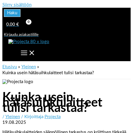
Siirry sisältöön
Haku
0,00
€
Kirjaudu asiakastilille
Etusivu
Yleinen
Kuinka usein hätäsuihkulaitteet tulisi tarkastaa?
Kuinka usein
hätäsuihkulaitteet
tulisi tarkastaa?
/
Yleinen
/ Kirjoittaja
Projecta
19.08.2025
Hätäsuihkulaitteiden säännöllinen tarkastus on kriittisen tärkeää