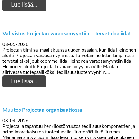
Lue lisää…
Vahvistus Projectan varaosamyyntiin – Tervetuloa iida!
08-05-2026
Projectan tiimi sai maaliskuussa uuden osaajan, kun Iida Heinonen
aloitti Projectan varaosamyynnissä. Toivotamme Iidan lämpimästi
tervetulleiksi joukkoomme! Iida Heinonen varaosamyyntiin Iida
Heinonen aloitti Projectalla varaosamyyjänä Ville Määtän
siirtyessä tuotepäälliköksi teollisuustuotemyyntiin….
Lue lisää…
Muutos Projectan organisaatiossa
08-04-2026
Projectalla tapahtuu henkilöstömuutos teollisuuskomponettien ja
paineilmaratkaisujen tuotealueella. Tuotepäällikkö Tuomas
Marjamaa siirtyy uusiin haasteisiin toisen yrityksen palvelukseen