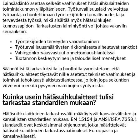
Lainsäädäntö asettaa selkeät vaatimukset hätäsuihkulaitteiden
toimintakunnon ylläpitämiseen. Työturvallisuuslaki velvoittaa
työnantajaa huolehtimaan työntekijöiden turvallisuudesta ja
terveydestä työssä, mikä sisältää myös hätäsuihkujen
kunnossapidon. Tarkastusten laiminlyönti voi johtaa vakaviin
seurauksiin:
Työntekijöiden terveyden vaarantuminen
Työturvallisuusmääräysten rikkomisesta aiheutuvat sanktiot
Vahingonkorvausvastuut onnettomuustilanteissa
Tuotannon keskeytyminen ja taloudelliset menetykset
Säännöllisillä tarkastuksilla ja huolloilla varmistetaan, että
hätäsuihkulaitteet täyttävät niille asetetut tekniset vaatimukset ja
toimivat tehokkaasti altistustilanteessa, jolloin jopa sekuntien
viive voi merkitä pysyvien vammojen syntymistä.
Kuinka usein hätäsuihkulaitteet tulisi
tarkastaa standardien mukaan?
Hätäsuihkulaitteiden tarkastusvälit määräytyvät kansainvälisten ja
kansallisten standardien mukaan.
EN 15154
ja ANSI/ISEA Z358.1
standardit ovat keskeisimmät ohjenuorat, jotka määrittelevät
hätäsuihkulaitteiden tarkastusvaatimukset Euroopassa ja
kansainvälisesti.