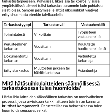
tarkastustarpeeseen. Pölyisissä, likaisissa tai korrosiivisissa
ympäristöissä laitteet tulisi tarkastaa useammin kuin puhtaissa
sisätiloissa. Samoin jäätymiselle alttiit ulkosuihkut vaativat
erityishuomiota etenkin talvikaudella.
Tarkastustyyppi
Tarkastusväli
Vastuuhenkilö
Työpisteen
Toimintatesti
Viikoittain
vastuuhenkilö
Perusteellinen
Koulutettu
Vuosittain
tarkastus
huoltohenkilöstö
Dokumentoitu
Valtuutettu
Vuosittain
tarkastus
tarkastaja
Muutosten jälkeen tai
Erityistarkastus
Asiantuntija
häiriötilanteissa
Mitä hätäsuihkulaitteiden säännöllisessä
tarkastuksessa tulee huomioida?
Hätäsuihkulaitteiden säännöllinen tarkastus on monivaiheinen
prosessi, jossa arvioidaan kaikki laitteen toiminnan kannalta
kriittiset komponentit
. Perusteellisessa tarkastuksessa tulee
huomioida seuraavat seikat: