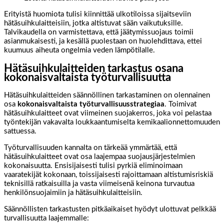
Erityistä huomiota tulisi kiinnittää ulkotiloissa sijaitseviin
hätäsuihkulaitteisiin, jotka altistuvat sään vaikutuksille.
Talvikaudella on varmistettava, että jäätymissuojaus toimii
asianmukaisesti, ja kesällä puolestaan on huolehdittava, ettei
kuumuus aiheuta ongelmia veden lämpötilalle.
Hätäsuihkulaitteiden tarkastus osana
kokonaisvaltaista työturvallisuutta
Hätäsuihkulaitteiden säännöllinen tarkastaminen on olennainen
osa
kokonaisvaltaista työturvallisuusstrategiaa
. Toimivat
hätäsuihkulaitteet ovat viimeinen suojakerros, joka voi pelastaa
työntekijän vakavalta loukkaantumiselta kemikaalionnettomuuden
sattuessa.
Työturvallisuuden kannalta on tärkeää ymmärtää, että
hätäsuihkulaitteet ovat osa laajempaa suojausjärjestelmien
kokonaisuutta. Ensisijaisesti tulisi pyrkiä eliminoimaan
vaaratekijät kokonaan, toissijaisesti rajoittamaan altistumisriskiä
teknisillä ratkaisuilla ja vasta viimeisenä keinona turvautua
henkilönsuojaimiin ja hätäsuihkulaitteisiin.
Säännöllisten tarkastusten pitkäaikaiset hyödyt ulottuvat pelkkää
turvallisuutta laajemmalle: