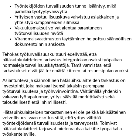
Työntekijöiden turvallisuuden tunne lisääntyy, mikä
parantaa työtyytyväisyyttä
Yrityksen vastuullisuuskuva vahvistuu asiakkaiden ja
yhteistyökumppaneiden silmissä
Vakuutusmaksut voivat alentua parantuneen
työturvallisuuden myötä
Viranomaisvaatimusten täyttäminen helpottuu säännöllisen
dokumentoinnin ansiosta
Tehokas työturvallisuuskulttuuri edellyttää, että
hätäsuihkulaitteiden tarkastus integroidaan osaksi työpaikan
normaaleja turvallisuuskäytäntöjä. Tämä varmistaa, että
tarkastukset eivät jää tekemättä kiireen tai resurssipulan vuoksi.
Asiantunteva ja säännöllinen hätäsuihkulaitteiden tarkastus on
investointi, joka maksaa itsensä takaisin parempana
työturvallisuutena ja työhyvinvointina. Välttämällä yhdenkin
vakavan työtapaturman, yritys säästää merkittävästi sekä
taloudellisesti että inhimillisesti.
Hätäsuihkulaitteiden tarkastaminen ei ole pelkkä lakisääteinen
velvollisuus, vaan osoitus siitä, että yritys välittää
työntekijöidensä turvallisuudesta ja terveydestä. Toimivat
hätäsuihkulaitteet tarjoavat mielenrauhaa kaikille työpaikalla
työskenteleville.