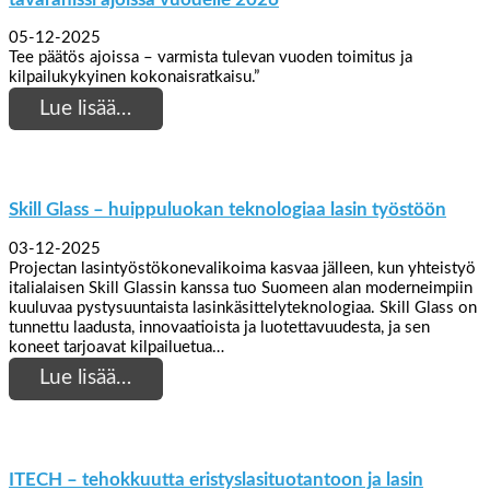
05-12-2025
Tee päätös ajoissa – varmista tulevan vuoden toimitus ja
kilpailukykyinen kokonaisratkaisu.”
Lue lisää…
Skill Glass – huippuluokan teknologiaa lasin työstöön
03-12-2025
Projectan lasintyöstökonevalikoima kasvaa jälleen, kun yhteistyö
italialaisen Skill Glassin kanssa tuo Suomeen alan moderneimpiin
kuuluvaa pystysuuntaista lasinkäsittelyteknologiaa. Skill Glass on
tunnettu laadusta, innovaatioista ja luotettavuudesta, ja sen
koneet tarjoavat kilpailuetua…
Lue lisää…
ITECH – tehokkuutta eristyslasituotantoon ja lasin