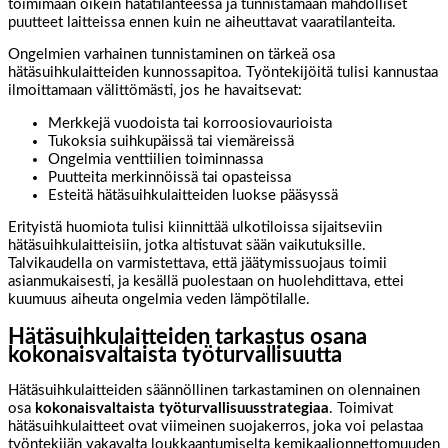
toimimaan oikein hätätilanteessa ja tunnistamaan mahdolliset
puutteet laitteissa ennen kuin ne aiheuttavat vaaratilanteita.
Ongelmien varhainen tunnistaminen on tärkeä osa
hätäsuihkulaitteiden kunnossapitoa. Työntekijöitä tulisi kannustaa
ilmoittamaan välittömästi, jos he havaitsevat:
Merkkejä vuodoista tai korroosiovaurioista
Tukoksia suihkupäissä tai viemäreissä
Ongelmia venttiilien toiminnassa
Puutteita merkinnöissä tai opasteissa
Esteitä hätäsuihkulaitteiden luokse pääsyssä
Erityistä huomiota tulisi kiinnittää ulkotiloissa sijaitseviin
hätäsuihkulaitteisiin, jotka altistuvat sään vaikutuksille.
Talvikaudella on varmistettava, että jäätymissuojaus toimii
asianmukaisesti, ja kesällä puolestaan on huolehdittava, ettei
kuumuus aiheuta ongelmia veden lämpötilalle.
Hätäsuihkulaitteiden tarkastus osana
kokonaisvaltaista työturvallisuutta
Hätäsuihkulaitteiden säännöllinen tarkastaminen on olennainen
osa
kokonaisvaltaista työturvallisuusstrategiaa
. Toimivat
hätäsuihkulaitteet ovat viimeinen suojakerros, joka voi pelastaa
työntekijän vakavalta loukkaantumiselta kemikaalionnettomuuden