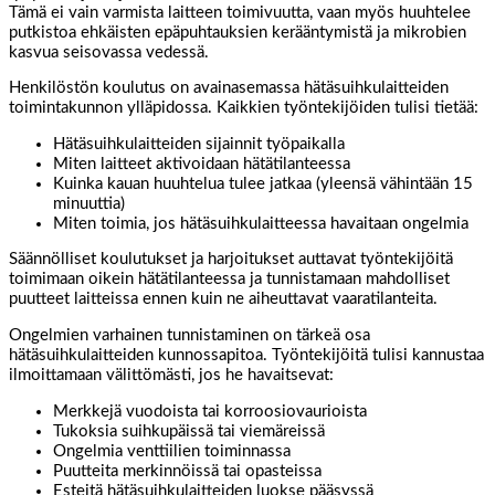
Tämä ei vain varmista laitteen toimivuutta, vaan myös huuhtelee
putkistoa ehkäisten epäpuhtauksien kerääntymistä ja mikrobien
kasvua seisovassa vedessä.
Henkilöstön koulutus on avainasemassa hätäsuihkulaitteiden
toimintakunnon ylläpidossa. Kaikkien työntekijöiden tulisi tietää:
Hätäsuihkulaitteiden sijainnit työpaikalla
Miten laitteet aktivoidaan hätätilanteessa
Kuinka kauan huuhtelua tulee jatkaa (yleensä vähintään 15
minuuttia)
Miten toimia, jos hätäsuihkulaitteessa havaitaan ongelmia
Säännölliset koulutukset ja harjoitukset auttavat työntekijöitä
toimimaan oikein hätätilanteessa ja tunnistamaan mahdolliset
puutteet laitteissa ennen kuin ne aiheuttavat vaaratilanteita.
Ongelmien varhainen tunnistaminen on tärkeä osa
hätäsuihkulaitteiden kunnossapitoa. Työntekijöitä tulisi kannustaa
ilmoittamaan välittömästi, jos he havaitsevat:
Merkkejä vuodoista tai korroosiovaurioista
Tukoksia suihkupäissä tai viemäreissä
Ongelmia venttiilien toiminnassa
Puutteita merkinnöissä tai opasteissa
Esteitä hätäsuihkulaitteiden luokse pääsyssä