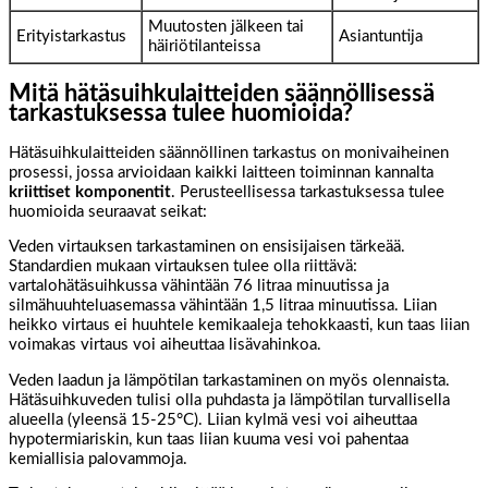
Muutosten jälkeen tai
Erityistarkastus
Asiantuntija
häiriötilanteissa
Mitä hätäsuihkulaitteiden säännöllisessä
tarkastuksessa tulee huomioida?
Hätäsuihkulaitteiden säännöllinen tarkastus on monivaiheinen
prosessi, jossa arvioidaan kaikki laitteen toiminnan kannalta
kriittiset komponentit
. Perusteellisessa tarkastuksessa tulee
huomioida seuraavat seikat:
Veden virtauksen tarkastaminen on ensisijaisen tärkeää.
Standardien mukaan virtauksen tulee olla riittävä:
vartalohätäsuihkussa vähintään 76 litraa minuutissa ja
silmähuuhteluasemassa vähintään 1,5 litraa minuutissa. Liian
heikko virtaus ei huuhtele kemikaaleja tehokkaasti, kun taas liian
voimakas virtaus voi aiheuttaa lisävahinkoa.
Veden laadun ja lämpötilan tarkastaminen on myös olennaista.
Hätäsuihkuveden tulisi olla puhdasta ja lämpötilan turvallisella
alueella (yleensä 15-25°C). Liian kylmä vesi voi aiheuttaa
hypotermiariskin, kun taas liian kuuma vesi voi pahentaa
kemiallisia palovammoja.