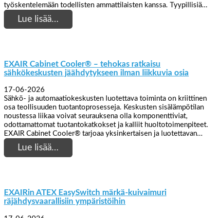
työskentelemään todellisten ammattilaisten kanssa. Tyypillisiä…
Lue lisää…
EXAIR Cabinet Cooler® – tehokas ratkaisu
sähkökeskusten jäähdytykseen ilman liikkuvia osia
17-06-2026
Sähkö- ja automaatiokeskusten luotettava toiminta on kriittinen
osa teollisuuden tuotantoprosesseja. Keskusten sisälämpötilan
noustessa liikaa voivat seurauksena olla komponenttiviat,
odottamattomat tuotantokatkokset ja kalliit huoltotoimenpiteet.
EXAIR Cabinet Cooler® tarjoaa yksinkertaisen ja luotettavan…
Lue lisää…
EXAIRin ATEX EasySwitch märkä-kuivaimuri
räjähdysvaarallisiin ympäristöihin