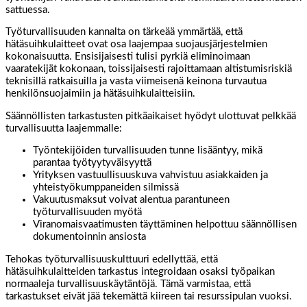
sattuessa.
Työturvallisuuden kannalta on tärkeää ymmärtää, että
hätäsuihkulaitteet ovat osa laajempaa suojausjärjestelmien
kokonaisuutta. Ensisijaisesti tulisi pyrkiä eliminoimaan
vaaratekijät kokonaan, toissijaisesti rajoittamaan altistumisriskiä
teknisillä ratkaisuilla ja vasta viimeisenä keinona turvautua
henkilönsuojaimiin ja hätäsuihkulaitteisiin.
Säännöllisten tarkastusten pitkäaikaiset hyödyt ulottuvat pelkkää
turvallisuutta laajemmalle:
Työntekijöiden turvallisuuden tunne lisääntyy, mikä
parantaa työtyytyväisyyttä
Yrityksen vastuullisuuskuva vahvistuu asiakkaiden ja
yhteistyökumppaneiden silmissä
Vakuutusmaksut voivat alentua parantuneen
työturvallisuuden myötä
Viranomaisvaatimusten täyttäminen helpottuu säännöllisen
dokumentoinnin ansiosta
Tehokas työturvallisuuskulttuuri edellyttää, että
hätäsuihkulaitteiden tarkastus integroidaan osaksi työpaikan
normaaleja turvallisuuskäytäntöjä. Tämä varmistaa, että
tarkastukset eivät jää tekemättä kiireen tai resurssipulan vuoksi.