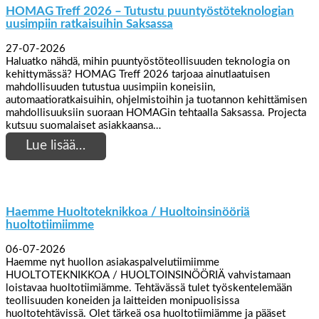
HOMAG Treff 2026 – Tutustu puuntyöstöteknologian
uusimpiin ratkaisuihin Saksassa
27-07-2026
Haluatko nähdä, mihin puuntyöstöteollisuuden teknologia on
kehittymässä? HOMAG Treff 2026 tarjoaa ainutlaatuisen
mahdollisuuden tutustua uusimpiin koneisiin,
automaatioratkaisuihin, ohjelmistoihin ja tuotannon kehittämisen
mahdollisuuksiin suoraan HOMAGin tehtaalla Saksassa. Projecta
kutsuu suomalaiset asiakkaansa…
Lue lisää…
Haemme Huoltoteknikkoa / Huoltoinsinööriä
huoltotiimiimme
06-07-2026
Haemme nyt huollon asiakaspalvelutiimiimme
HUOLTOTEKNIKKOA / HUOLTOINSINÖÖRIÄ vahvistamaan
loistavaa huoltotiimiämme. Tehtävässä tulet työskentelemään
teollisuuden koneiden ja laitteiden monipuolisissa
huoltotehtävissä. Olet tärkeä osa huoltotiimiämme ja pääset