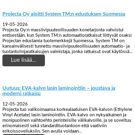
Projecta Oy aloitti System TM:n edustuksen Suomessa
19-05-2026
Projecta Oy:n massiivipuuteollisuuden konetarjonta vahvistui
entisestään, kun System TM:n automaatioratkaisut liittyvät osaksi
Projectan edustamia tuotemerkkejä Suomessa. System TM on
kansainvälisesti tunnettu massiivipuuteollisuuden automaatio- ja
tuotantolinjaratkaisujen valmistaja, jonka ratkaisut ovat käytössä…
Lue lisää…
Uutuus: EVA-kalvo lasin laminointiin – joustava ja
moderni ratkaisu
12-05-2026
Projecta tuo valikoimaansa korkealaatuisen EVA-kalvon (Ethylene
Vinyl Acetate) lasin laminointiin. EVA-kalvo on nykyaikainen ja
monipuolinen vaihtoehto perinteisille välikalvoille, ja se soveltuu
erinomaisesti sekä standardituotantoon että vaativiin
erikoissovelluksiin. Sen avulla voidaan…