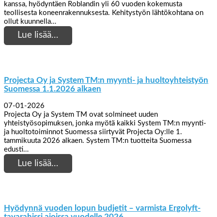
kanssa, hyödyntäen Roblandin yli 60 vuoden kokemusta
teollisesta koneenrakennuksesta. Kehitystyön lähtökohtana on
ollut kuunnella…
Lue lisää…
Projecta Oy ja System TM:n myynti- ja huoltoyhteistyön
Suomessa 1.1.2026 alkaen
07-01-2026
Projecta Oy ja System TM ovat solmineet uuden
yhteistyösopimuksen, jonka myötä kaikki System TM:n myynti-
ja huoltotoiminnot Suomessa siirtyvät Projecta Oy:lle 1.
tammikuuta 2026 alkaen. System TM:n tuotteita Suomessa
edusti…
Lue lisää…
Hyödynnä vuoden lopun budjetit – varmista Ergolyft-
tavarahissi ajoissa vuodelle 2026