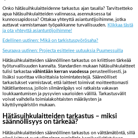
Onko hätäsuihkulaitteidenne tarkastus ajan tasalla? Tarvitsetteko
apua hätäsuihkulaitteiden valinnassa, asennuksessa tai
kunnossapidossa? Ottakaa yhteyttä asiantuntijoihimme, jotka
auttavat varmistamaan työpaikkanne turvallisuuden.
Klikkaa tästä
ja ota yhteyttä asiantuntijoihimme!
Edellinen uutinen: Mikä on tarkistuspyörösaha?
Seuraava uutinen: Projecta esittelee uutuuksia Puumessuilla
Hätäsuihkulaitteiden säännöllinen tarkastus on kriittisen tärkeää
työturvallisuuden kannalta. Standardien mukaan hätäsuihkulaitteet
tulisi tarkastaa
vähintään kerran vuodessa
perusteellisesti, ja
lisäksi suorittaa viikoittaisia toimintatestejä. Säännölliset
tarkastukset varmistavat, että laitteet toimivat moitteettomasti
hätätilanteessa, jolloin silmänräpäys voi ratkaista vakavan
loukkaantumisen ja pysyvien vaurioiden välillä. Tarkastusvälit
voivat vaihdella toimialakohtaisten määräysten ja
käyttöympäristön mukaan.
Hätäsuihkulaitteiden tarkastus – miksi
säännöllisyys on tärkeää?
Hätäsuihkulaitteiden säännöllinen tarkastus on välttämätöntä, sillä