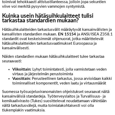
toimivat tehokkaasti altistustilanteessa, jolloin jopa sekuntien
viive voi merkitä pysyvien vammojen syntymistä.
Kuinka usein hätäsuihkulaitteet tulisi
tarkastaa standardien mukaan?
Hätäsuihkulaitteiden tarkastusvälit määräytyvät kansainvälisten ja
kansallisten standardien mukaan.
EN 15154
ja ANSI/ISEA Z358.1
standardit ovat keskeisimmät ohjenuorat, jotka määrittelevät
hätäsuihkulaitteiden tarkastusvaatimukset Euroopassa ja
kansainvälisesti.
Näiden standardien mukaan hätäsuihkulaitteet tulee tarkastaa
seuraavasti:
Viikoittain:
Lyhyt toimintatesti, jolla varmistetaan veden
virtaus ja järjestelmän perustoiminta
Vuosittain:
Perusteellinen tarkastus, jossa arvioidaan kaikki
toiminnalliset komponentit, veden laatu ja virtausmäärät
Suomessa työsuojeluviranomaisten ohjeistukset seuraavat näitä
kansainvälisiä standardeja. Työterveyslaitos ja Turvallisuus- ja
kemikaalivirasto (Tukes) suosittelevat noudattamaan vähintään
näitä tarkastusvälejä, mutta toimialakohtaisesti voi olla
tiukempiakin vaatimuksia.