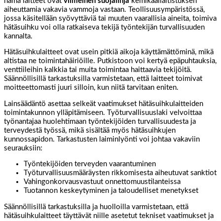
nämä laitteet ovat
viimeinen suojalinja
kemikaalialtistuksen
aiheuttamia vakavia vammoja vastaan. Teollisuusympäristössä,
jossa käsitellään syövyttäviä tai muuten vaarallisia aineita, toimiva
hätäsuihku voi olla ratkaiseva tekijä työntekijän turvallisuuden
kannalta.
Hätäsuihkulaitteet ovat usein pitkiä aikoja käyttämättöminä, mikä
altistaa ne toimintahäiriöille. Putkistoon voi kertyä epäpuhtauksia,
venttiileihin kalkkia tai muita toimintaa haittaavia tekijöitä.
Säännöllisillä tarkastuksilla varmistetaan, että laitteet toimivat
moitteettomasti juuri silloin, kun niitä tarvitaan eniten.
Lainsäädäntö asettaa selkeät vaatimukset hätäsuihkulaitteiden
toimintakunnon ylläpitämiseen. Työturvallisuuslaki velvoittaa
työnantajaa huolehtimaan työntekijöiden turvallisuudesta ja
terveydestä työssä, mikä sisältää myös hätäsuihkujen
kunnossapidon. Tarkastusten laiminlyönti voi johtaa vakaviin
seurauksiin:
Työntekijöiden terveyden vaarantuminen
Työturvallisuusmääräysten rikkomisesta aiheutuvat sanktiot
Vahingonkorvausvastuut onnettomuustilanteissa
Tuotannon keskeytyminen ja taloudelliset menetykset
Säännöllisillä tarkastuksilla ja huolloilla varmistetaan, että
hätäsuihkulaitteet täyttävät niille asetetut tekniset vaatimukset ja