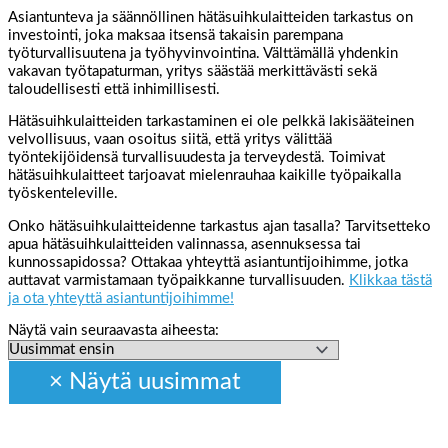
Asiantunteva ja säännöllinen hätäsuihkulaitteiden tarkastus on
investointi, joka maksaa itsensä takaisin parempana
työturvallisuutena ja työhyvinvointina. Välttämällä yhdenkin
vakavan työtapaturman, yritys säästää merkittävästi sekä
taloudellisesti että inhimillisesti.
Hätäsuihkulaitteiden tarkastaminen ei ole pelkkä lakisääteinen
velvollisuus, vaan osoitus siitä, että yritys välittää
työntekijöidensä turvallisuudesta ja terveydestä. Toimivat
hätäsuihkulaitteet tarjoavat mielenrauhaa kaikille työpaikalla
työskenteleville.
Onko hätäsuihkulaitteidenne tarkastus ajan tasalla? Tarvitsetteko
apua hätäsuihkulaitteiden valinnassa, asennuksessa tai
kunnossapidossa? Ottakaa yhteyttä asiantuntijoihimme, jotka
auttavat varmistamaan työpaikkanne turvallisuuden.
Klikkaa tästä
ja ota yhteyttä asiantuntijoihimme!
Näytä vain seuraavasta aiheesta: