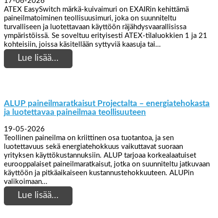
17-06-2026
ATEX EasySwitch märkä-kuivaimuri on EXAIRin kehittämä
paineilmatoiminen teollisuusimuri, joka on suunniteltu
turvalliseen ja luotettavaan käyttöön räjähdysvaarallisissa
ympäristöissä. Se soveltuu erityisesti ATEX-tilaluokkien 1 ja 21
kohteisiin, joissa käsitellään syttyviä kaasuja tai…
Lue lisää…
ALUP paineilmaratkaisut Projectalta – energiatehokasta
ja luotettavaa paineilmaa teollisuuteen
19-05-2026
Teollinen paineilma on kriittinen osa tuotantoa, ja sen
luotettavuus sekä energiatehokkuus vaikuttavat suoraan
yrityksen käyttökustannuksiin. ALUP tarjoaa korkealaatuiset
eurooppalaiset paineilmaratkaisut, jotka on suunniteltu jatkuvaan
käyttöön ja pitkäaikaiseen kustannustehokkuuteen. ALUPin
valikoimaan…
Lue lisää…