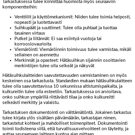
Tarkastuksessa tulee kiinnittää huomiota myös seuraaviin
komponentteihin:
Venttiilit ja käyttömekanismit: Niiden tulee toimia helposti,
nopeasti ja luotettavasti
Suihkupäät ja suuttimet: Tulee olla puhtaat ja tuottaa
tasainen virtaus
Putket ja liitännät: Ei saa esiintyä vuotoja tai
korroosiovaurioita
Viemäröinti: Viemäröinnin toimivuus tulee varmistaa, mikäli
sellainen on asennettu
Merkinnät ja opasteet: Hätäsuihkun sijainnin osoittavien
merkintöjen tulee olla selkeät ja näkyvät
Hätäsuihkulaitteiden saavutettavuuden varmistaminen on myös
keskeinen osa tarkastusta. Standardien mukaan hätäsuihkulaitteen
tulee olla saavutettavissa 10 sekunnissa altistumispaikalta, ja
kulkureitin tulee olla esteetön. Tarkastuksessa on arvioitava,
onko suihkun ympärillä riittävästi tilaa ja onko kulkureitti
selkeästi merkitty ja valaistu.
Tarkastuksen dokumentointi on välttämätöntä. Jokainen tarkastus
tulee kirjata ylös sisältäen päivämäärän, tarkastajan nimen,
tarkastetut kohteet ja mahdolliset toimenpiteet. Dokumentointi
toimii todisteena siitä, että turvallisuusvelvoitteet on täytetty, ja
auttaa seuraamaan laitteen kuntoa ajan mittaan.