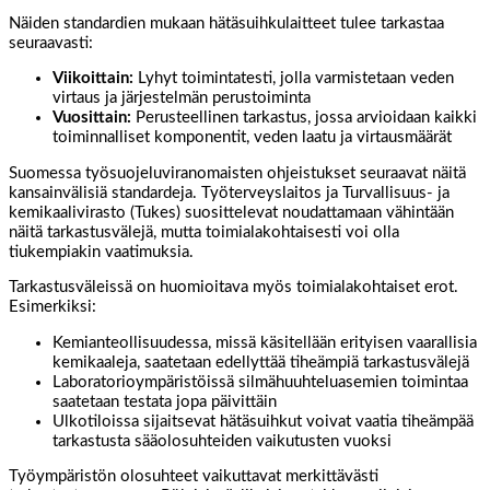
Näiden standardien mukaan hätäsuihkulaitteet tulee tarkastaa
seuraavasti:
Viikoittain:
Lyhyt toimintatesti, jolla varmistetaan veden
virtaus ja järjestelmän perustoiminta
Vuosittain:
Perusteellinen tarkastus, jossa arvioidaan kaikki
toiminnalliset komponentit, veden laatu ja virtausmäärät
Suomessa työsuojeluviranomaisten ohjeistukset seuraavat näitä
kansainvälisiä standardeja. Työterveyslaitos ja Turvallisuus- ja
kemikaalivirasto (Tukes) suosittelevat noudattamaan vähintään
näitä tarkastusvälejä, mutta toimialakohtaisesti voi olla
tiukempiakin vaatimuksia.
Tarkastusväleissä on huomioitava myös toimialakohtaiset erot.
Esimerkiksi:
Kemianteollisuudessa, missä käsitellään erityisen vaarallisia
kemikaaleja, saatetaan edellyttää tiheämpiä tarkastusvälejä
Laboratorioympäristöissä silmähuuhteluasemien toimintaa
saatetaan testata jopa päivittäin
Ulkotiloissa sijaitsevat hätäsuihkut voivat vaatia tiheämpää
tarkastusta sääolosuhteiden vaikutusten vuoksi
Työympäristön olosuhteet vaikuttavat merkittävästi