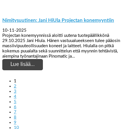
Nimitysuutinen: Jani HiUla Projectan konemyyntiin
10-11-2025
Projectan konemyynnissä aloitti uutena tuotepäällikkönä
29.10.2025 Jani Hiula. Hänen vastuualueekseen tulee pääosin
massiivipuuteollisuuden koneet ja laitteet. Hiulalla on pitkä
kokemus puualalta sekä suunnittelun että myynnin tehtävistä,
aiempina työnantajinaan Pinomatic ja…
Lue lisää…
1
2
3
4
5
6
7
8
9
10