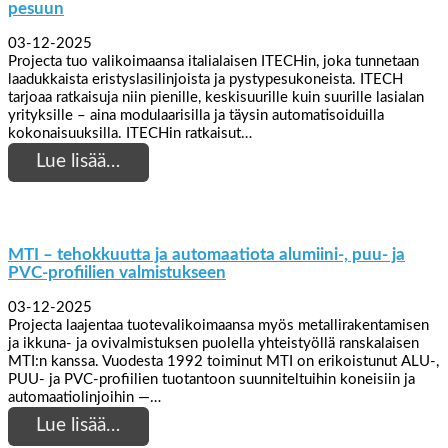
pesuun
03-12-2025
Projecta tuo valikoimaansa italialaisen ITECHin, joka tunnetaan
laadukkaista eristyslasilinjoista ja pystypesukoneista. ITECH
tarjoaa ratkaisuja niin pienille, keskisuurille kuin suurille lasialan
yrityksille – aina modulaarisilla ja täysin automatisoiduilla
kokonaisuuksilla. ITECHin ratkaisut…
Lue lisää…
MTI – tehokkuutta ja automaatiota alumiini-, puu- ja
PVC-profiilien valmistukseen
03-12-2025
Projecta laajentaa tuotevalikoimaansa myös metallirakentamisen
ja ikkuna- ja ovivalmistuksen puolella yhteistyöllä ranskalaisen
MTI:n kanssa. Vuodesta 1992 toiminut MTI on erikoistunut ALU-,
PUU- ja PVC-profiilien tuotantoon suunniteltuihin koneisiin ja
automaatiolinjoihin —…
Lue lisää…