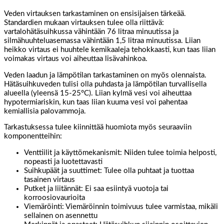
Veden virtauksen tarkastaminen on ensisijaisen tärkeää.
Standardien mukaan virtauksen tulee olla riittävä:
vartalohätäsuihkussa vähintään 76 litraa minuutissa ja
silmähuuhteluasemassa vähintään 1,5 litraa minuutissa. Liian
heikko virtaus ei huuhtele kemikaaleja tehokkaasti, kun taas liian
voimakas virtaus voi aiheuttaa lisävahinkoa.
Veden laadun ja lämpötilan tarkastaminen on myös olennaista.
Hätäsuihkuveden tulisi olla puhdasta ja lämpötilan turvallisella
alueella (yleensä 15-25°C). Liian kylmä vesi voi aiheuttaa
hypotermiariskin, kun taas liian kuuma vesi voi pahentaa
kemiallisia palovammoja.
Tarkastuksessa tulee kiinnittää huomiota myös seuraaviin
komponentteihin:
Venttiilit ja käyttömekanismit: Niiden tulee toimia helposti,
nopeasti ja luotettavasti
Suihkupäät ja suuttimet: Tulee olla puhtaat ja tuottaa
tasainen virtaus
Putket ja liitännät: Ei saa esiintyä vuotoja tai
korroosiovaurioita
Viemäröinti: Viemäröinnin toimivuus tulee varmistaa, mikäli
sellainen on asennettu