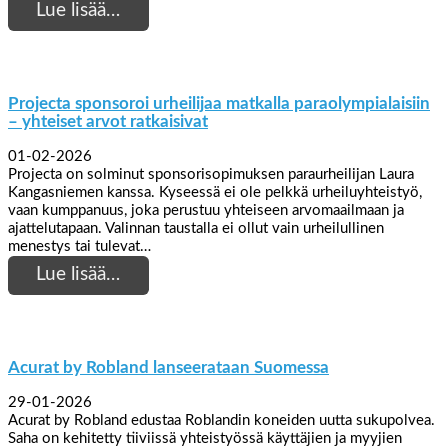
Lue lisää…
Projecta sponsoroi urheilijaa matkalla paraolympialaisiin
– yhteiset arvot ratkaisivat
01-02-2026
Projecta on solminut sponsorisopimuksen paraurheilijan Laura
Kangasniemen kanssa. Kyseessä ei ole pelkkä urheiluyhteistyö,
vaan kumppanuus, joka perustuu yhteiseen arvomaailmaan ja
ajattelutapaan. Valinnan taustalla ei ollut vain urheilullinen
menestys tai tulevat…
Lue lisää…
Acurat by Robland lanseerataan Suomessa
29-01-2026
Acurat by Robland edustaa Roblandin koneiden uutta sukupolvea.
Saha on kehitetty tiiviissä yhteistyössä käyttäjien ja myyjien