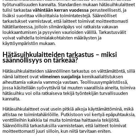
työturvallisuuden kannalta. Standardien mukaan hätäsuihkulaitteet
tulisi tarkastaa
vähintään kerran vuodessa
perusteellisesti, ja
lisäksi suorittaa viikoittaisia toimintatestejä. Säännölliset
tarkastukset varmistavat, että laitteet toimivat moitteettomasti
hätätilanteessa, jolloin silmänräpäys voi ratkaista vakavan
loukkaantumisen ja pysyvien vaurioiden välillä. Tarkastusvälit
voivat vaihdella toimialakohtaisten määräysten ja
käyttöympäristön mukaan.
Hätäsuihkulaitteiden tarkastus – miksi
säännöllisyys on tärkeää?
Hätäsuihkulaitteiden säännöllinen tarkastus on välttämätöntä, sillä
nämä laitteet ovat
viimeinen suojalinja
kemikaalialtistuksen
aiheuttamia vakavia vammoja vastaan. Teollisuusympäristössä,
jossa käsitellään syövyttäviä tai muuten vaarallisia aineita, toimiva
hätäsuihku voi olla ratkaiseva tekijä työntekijän turvallisuuden
kannalta.
Hätäsuihkulaitteet ovat usein pitkiä aikoja käyttämättöminä, mikä
altistaa ne toimintahäiriöille. Putkistoon voi kertyä epäpuhtauksia,
venttiileihin kalkkia tai muita toimintaa haittaavia tekijöitä.
Säännöllisillä tarkastuksilla varmistetaan, että laitteet toimivat
moitteettomasti juuri silloin, kun niitä tarvitaan eniten.