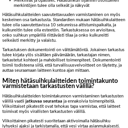
Merkinnät ja opasteet: Hätäsuihkun sijainnin osoittavien
merkintöjen tulee olla selkeät ja näkyvät
Hätäsuihkulaitteiden saavutettavuuden varmistaminen on myös
keskeinen osa tarkastusta. Standardien mukaan hätäsuihkulaitteen
tulee olla saavutettavissa 10 sekunnissa altistumispaikalta, ja
kulkureitin tulee olla esteetön. Tarkastuksessa on arvioitava,
onko suihkun ympärillä riittävästi tilaa ja onko kulkureitti
selkeästi merkitty ja valaistu.
Tarkastuksen dokumentointi on välttämätöntä. Jokainen tarkastus
tulee kirjata ylös sisältäen päivämäärän, tarkastajan nimen,
tarkastetut kohteet ja mahdolliset toimenpiteet. Dokumentointi
toimii todisteena siitä, että turvallisuusvelvoitteet on täytetty, ja
auttaa seuraamaan laitteen kuntoa ajan mittaan.
Miten hätäsuihkulaitteiden toimintakunto
varmistetaan tarkastusten välillä?
Hätäsuihkulaitteiden toimintakunnon varmistaminen tarkastusten
välillä vaatii
jatkuvaa seurantaa
ja ennakoivia toimenpiteitä.
Viikoittaiset pikatestit ovat tehokas tapa varmistaa, että laitteet
toimivat myös virallisten tarkastusten välillä.
Viikoittainen pikatesti suoritetaan aktivoimalla hätäsuihku
lyhyeksi ajaksi ja tarkistamalla, että vesi virtaa asianmukaisesti.