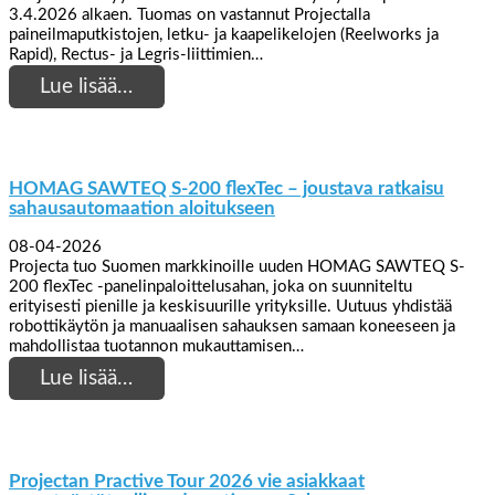
3.4.2026 alkaen. Tuomas on vastannut Projectalla
paineilmaputkistojen, letku- ja kaapelikelojen (Reelworks ja
Rapid), Rectus- ja Legris-liittimien…
Lue lisää…
HOMAG SAWTEQ S-200 flexTec – joustava ratkaisu
sahausautomaation aloitukseen
08-04-2026
Projecta tuo Suomen markkinoille uuden HOMAG SAWTEQ S-
200 flexTec -panelinpaloittelusahan, joka on suunniteltu
erityisesti pienille ja keskisuurille yrityksille. Uutuus yhdistää
robottikäytön ja manuaalisen sahauksen samaan koneeseen ja
mahdollistaa tuotannon mukauttamisen…
Lue lisää…
Projectan Practive Tour 2026 vie asiakkaat