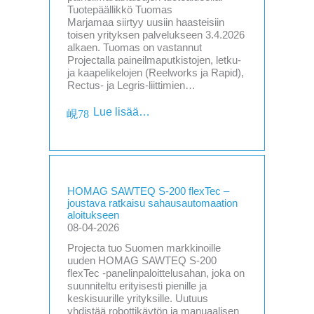
Tuotepäällikkö Tuomas
Marjamaa siirtyy uusiin haasteisiin
toisen yrityksen palvelukseen 3.4.2026
alkaen. Tuomas on vastannut
Projectalla paineilmaputkistojen, letku-
ja kaapelikelojen (Reelworks ja Rapid),
Rectus- ja Legris-liittimien…
Lue lisää…
HOMAG SAWTEQ S-200 flexTec –
joustava ratkaisu sahausautomaation
aloitukseen
08-04-2026
Projecta tuo Suomen markkinoille
uuden HOMAG SAWTEQ S-200
flexTec -panelinpaloittelusahan, joka on
suunniteltu erityisesti pienille ja
keskisuurille yrityksille. Uutuus
yhdistää robottikäytön ja manuaalisen