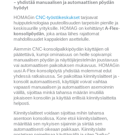
– yhdistää manuaalisen ja automaattisen pöydän
hyödyt
HOMAGin
CNC-työstökeskukset
tarjoavat
huipputeknologiaa puuteollisuuden tarpeisiin pienille ja
A-Flex-
keskisuurille yrityksille. HOMAG on kehittänyt
konsolipöydän
, joka antaa lähes rajattomat
mahdollisuudet kappaleiden asettelulle.
Aiemmin CNC-konsolipalkkipöydän käyttäjien oli
päätettävä, kumpi ominaisuus on heille sopivampi:
manuaalisen pöydän ja näyttöjärjestelmän joustavuus
vai automaattisen paikoituksen mukavuus. HOMAGin
uusi A-Flex-konsolipöytä yhdistää molemmat edut
yhdessä ratkaisussa. Se paikoittaa kiinnityslaitteet ja -
konsolit automaattisesti, käyttäjät voivat vaihtaa
vapaasti manuaalisen ja automaattisen asemoinnin
välillä, sijoittaa minkä tahansa määrän imutiiliä
jokaiseen konsoliin ja käyttää erillisiä kiinnityslaitteita
helposti.
Kiinnityslaitteet voidaan sijoittaa mihin tahansa
asentoon konsolissa. Kone etsii kiinnityslaitteen,
määrittää sen nykyisen sijainnin ja siirtää sen
automaattisesti oikeaan paikkaan. Kiinnityslaite
nostetaan paineilmaa käyttämällä ja siten ”kelluu”