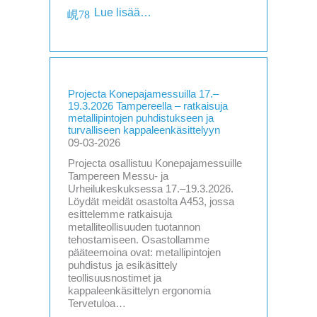
Lue lisää…
Projecta Konepajamessuilla 17.–
19.3.2026 Tampereella – ratkaisuja
metallipintojen puhdistukseen ja
turvalliseen kappaleenkäsittelyyn
09-03-2026
Projecta osallistuu Konepajamessuille
Tampereen Messu- ja
Urheilukeskuksessa 17.–19.3.2026.
Löydät meidät osastolta A453, jossa
esittelemme ratkaisuja
metalliteollisuuden tuotannon
tehostamiseen. Osastollamme
pääteemoina ovat: metallipintojen
puhdistus ja esikäsittely
teollisuusnostimet ja
kappaleenkäsittelyn ergonomia
Tervetuloa…