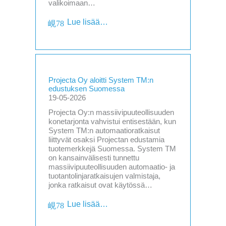
valikoimaan…
Lue lisää…
Projecta Oy aloitti System TM:n
edustuksen Suomessa
19-05-2026
Projecta Oy:n massiivipuuteollisuuden
konetarjonta vahvistui entisestään, kun
System TM:n automaatioratkaisut
liittyvät osaksi Projectan edustamia
tuotemerkkejä Suomessa. System TM
on kansainvälisesti tunnettu
massiivipuuteollisuuden automaatio- ja
tuotantolinjaratkaisujen valmistaja,
jonka ratkaisut ovat käytössä…
Lue lisää…