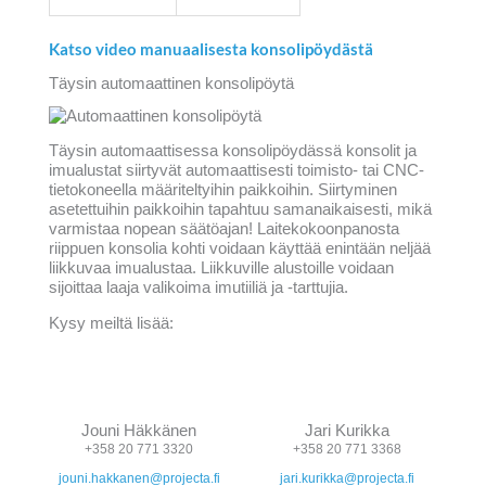
Katso video manuaalisesta konsolipöydästä
Täysin automaattinen konsolipöytä
Täysin automaattisessa konsolipöydässä konsolit ja
imualustat siirtyvät automaattisesti toimisto- tai CNC-
tietokoneella määriteltyihin paikkoihin. Siirtyminen
asetettuihin paikkoihin tapahtuu samanaikaisesti, mikä
varmistaa nopean säätöajan! Laitekokoonpanosta
riippuen konsolia kohti voidaan käyttää enintään neljää
liikkuvaa imualustaa. Liikkuville alustoille voidaan
sijoittaa laaja valikoima imutiiliä ja -tarttujia.
Kysy meiltä lisää:
Jouni Häkkänen
Jari Kurikka
+358 20 771 3320
+358 20 771 3368
jouni.hakkanen@projecta.fi
jari.kurikka@projecta.fi