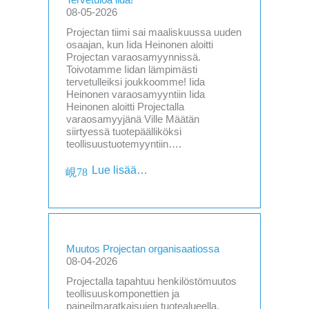
Tervetuloa iida!
08-05-2026
Projectan tiimi sai maaliskuussa uuden
osaajan, kun Iida Heinonen aloitti
Projectan varaosamyynnissä.
Toivotamme Iidan lämpimästi
tervetulleiksi joukkoomme! Iida
Heinonen varaosamyyntiin Iida
Heinonen aloitti Projectalla
varaosamyyjänä Ville Määtän
siirtyessä tuotepäälliköksi
teollisuustuotemyyntiin….
Lue lisää…
Muutos Projectan organisaatiossa
08-04-2026
Projectalla tapahtuu henkilöstömuutos
teollisuuskomponettien ja
paineilmaratkaisujen tuotealueella.