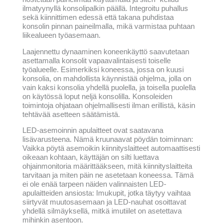
ilmatyynyllä konsolipalkin päällä. Integroitu puhallus
sekä kiinnittimen edessä että takana puhdistaa
konsolin pinnan paineilmalla, mikä varmistaa puhtaan
liikealueen työasemaan.
Laajennettu dynaaminen koneenkäyttö saavutetaan
asettamalla konsolit vapaavalintaisesti toiselle
työalueelle. Esimerkiksi koneessa, jossa on kuusi
konsolia, on mahdollista käynnistää ohjelma, jolla on
vain kaksi konsolia yhdellä puolella, ja toisella puolella
on käytössä loput neljä konsolilla. Konsoleiden
toimintoja ohjataan ohjelmallisesti ilman erillistä, käsin
tehtävää asetteen säätämistä.
LED-asemoinnin apulaitteet ovat saatavana
lisävarusteena. Nämä kruunaavat pöydän toiminnan:
Vaikka pöytä asemoikin kiinnityslaitteet automaattisesti
oikeaan kohtaan, käyttäjän on silti luettava
ohjainmonitoria määrittääkseen, mitä kiinnityslaitteita
tarvitaan ja miten päin ne asetetaan koneessa. Tämä
ei ole enää tarpeen näiden valinnaisten LED-
apulaitteiden ansiosta: Imukupit, jotka täytyy vaihtaa
siirtyvät muutosasemaan ja LED-nauhat osoittavat
yhdellä silmäyksellä, mitkä imutiilet on asetettava
mihinkin asentoon.