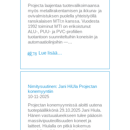
Projecta laajentaa tuotevalikoimaansa
myös metallirakentamisen ja ikkuna- ja
ovivalmistuksen puolella yhteistyöllä
ranskalaisen MTI:n kanssa. Vuodesta
1992 toiminut MTI on erikoistunut
ALU-, PUU- ja PVC-profiilien
tuotantoon suunniteltuihin koneisiin ja
automaatiolinjoihin —…
Lue lisää…
Nimitysuutinen: Jani HiUla Projectan
konemyyntiin
10-11-2025
Projectan konemyynnissä aloitti uutena
tuotepäällikkönä 29.10.2025 Jani Hiula.
Hänen vastuualueekseen tulee pääosin
massiivipuuteollisuuden koneet ja
laitteet. Hiulalla on pitkä kokemus