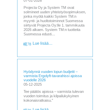
07-01-2026
Projecta Oy ja System TM ovat
solmineet uuden yhteistyösopimuksen,
jonka myötä kaikki System TM:n
myynti- ja huoltotoiminnot Suomessa
siirtyvät Projecta Oy:lle 1. tammikuuta
2026 alkaen. System TM:n tuotteita
Suomessa edusti…
Lue lisää…
Hyödynnä vuoden lopun budjetit –
varmista Ergolyft-tavarahissi ajoissa
vuodelle 2026
05-12-2025
Tee päätös ajoissa – varmista tulevan
vuoden toimitus ja kilpailukykyinen
kokonaisratkaisu.”
Lue lisää…