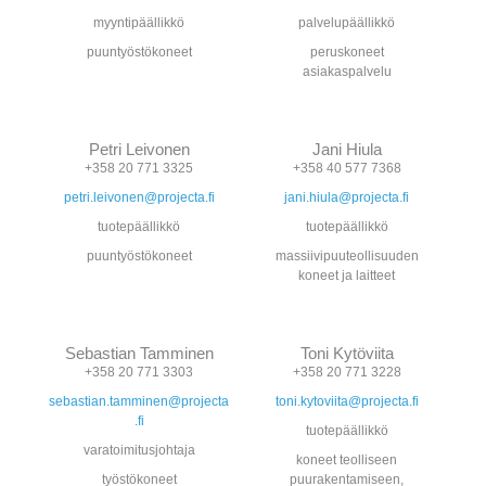
myyntipäällikkö
palvelupäällikkö
puuntyöstökoneet
peruskoneet
asiakaspalvelu
Petri Leivonen
Jani Hiula
+358 20 771 3325
+358 40 577 7368
petri.leivonen@projecta.fi
jani.hiula@projecta.fi
tuotepäällikkö
tuotepäällikkö
puuntyöstökoneet
massiivipuuteollisuuden
koneet ja laitteet
Sebastian Tamminen
Toni Kytöviita
+358 20 771 3303
+358 20 771 3228
sebastian.tamminen@projecta
toni.kytoviita@projecta.fi
.fi
tuotepäällikkö
varatoimitusjohtaja
koneet teolliseen
työstökoneet
puurakentamiseen,