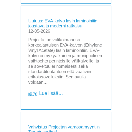
Uutuus: EVA-kalvo lasin laminointiin –
joustava ja moderni ratkaisu
12-05-2026
Projecta tuo valikoimaansa
korkealaatuisen EVA-kalvon (Ethylene
Vinyl Acetate) lasin laminointiin. EVA-
kalvo on nykyaikainen ja monipuolinen
vaihtoehto perinteisille välikalvoille, ja
se soveltuu erinomaisesti sekä
standardituotantoon että vaativiin
erikoissovelluksiin. Sen avulla
voidaan…
Lue lisää…
Vahvistus Projectan varaosamyyntiin –