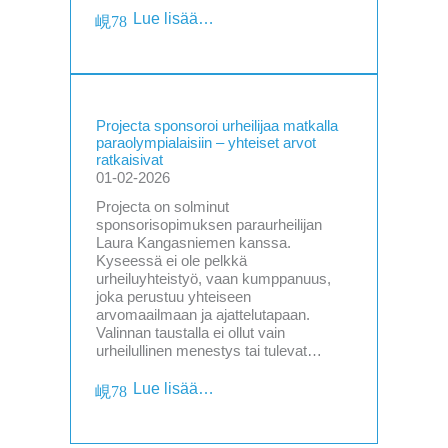
Lue lisää…
Projecta sponsoroi urheilijaa matkalla
paraolympialaisiin – yhteiset arvot
ratkaisivat
01-02-2026
Projecta on solminut
sponsorisopimuksen paraurheilijan
Laura Kangasniemen kanssa.
Kyseessä ei ole pelkkä
urheiluyhteistyö, vaan kumppanuus,
joka perustuu yhteiseen
arvomaailmaan ja ajattelutapaan.
Valinnan taustalla ei ollut vain
urheilullinen menestys tai tulevat…
Lue lisää…