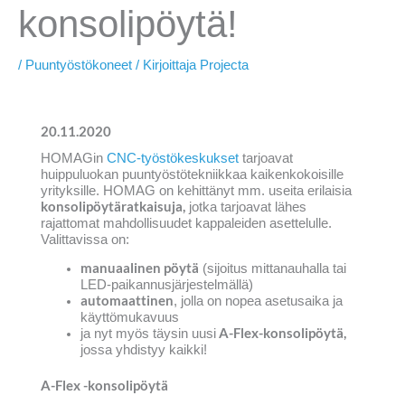
konsolipöytä!
/
Puuntyöstökoneet
/ Kirjoittaja
Projecta
20.11.2020
HOMAGin
CNC-työstökeskukset
tarjoavat
huippuluokan puuntyöstötekniikkaa kaikenkokoisille
​​
yrityksille. HOMAG on kehittänyt mm. useita erilaisia
konsolipöytäratkaisuja,
jotka tarjoavat lähes
rajattomat mahdollisuudet kappaleiden asettelulle.
Valittavissa on:
manuaalinen pöytä
(sijoitus mittanauhalla tai
LED-paikannusjärjestelmällä)
automaattinen
, jolla on nopea asetusaika ja
käyttömukavuus
A-Flex-konsolipöytä,
ja nyt myös täysin uusi
jossa yhdistyy kaikki!
A-Flex -konsolipöytä