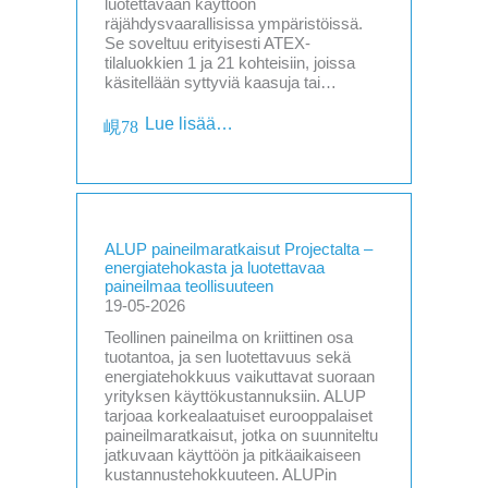
luotettavaan käyttöön
räjähdysvaarallisissa ympäristöissä.
Se soveltuu erityisesti ATEX-
tilaluokkien 1 ja 21 kohteisiin, joissa
käsitellään syttyviä kaasuja tai…
Lue lisää…
ALUP paineilmaratkaisut Projectalta –
energiatehokasta ja luotettavaa
paineilmaa teollisuuteen
19-05-2026
Teollinen paineilma on kriittinen osa
tuotantoa, ja sen luotettavuus sekä
energiatehokkuus vaikuttavat suoraan
yrityksen käyttökustannuksiin. ALUP
tarjoaa korkealaatuiset eurooppalaiset
paineilmaratkaisut, jotka on suunniteltu
jatkuvaan käyttöön ja pitkäaikaiseen
kustannustehokkuuteen. ALUPin