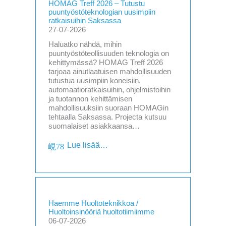
HOMAG Treff 2026 – Tutustu
puuntyöstöteknologian uusimpiin
ratkaisuihin Saksassa
27-07-2026
Haluatko nähdä, mihin
puuntyöstöteollisuuden teknologia on
kehittymässä? HOMAG Treff 2026
tarjoaa ainutlaatuisen mahdollisuuden
tutustua uusimpiin koneisiin,
automaatioratkaisuihin, ohjelmistoihin
ja tuotannon kehittämisen
mahdollisuuksiin suoraan HOMAGin
tehtaalla Saksassa. Projecta kutsuu
suomalaiset asiakkaansa…
Lue lisää…
Haemme Huoltoteknikkoa /
Huoltoinsinööriä huoltotiimiimme
06-07-2026