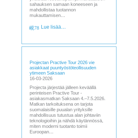
sahauksen samaan koneeseen ja
mahdollistaa tuotannon
mukauttamisen…
Lue lisää…
Projectan Practive Tour 2026 vie
asiakkaat puuntyöstöteollisuuden
ytimeen Saksaan
16-03-2026
Projecta järjestää jälleen keväällä
perinteisen Practive Tour -
asiakasmatkan Saksaan 4.–7.5.2026.
Matkan tarkoituksena on tarjota
suomalaisille puualan yrityksille
mahdollisuus tutustua alan johtaviin
teknologioihin ja nähdä käytännössä,
miten moderni tuotanto toimii
Euroopan…