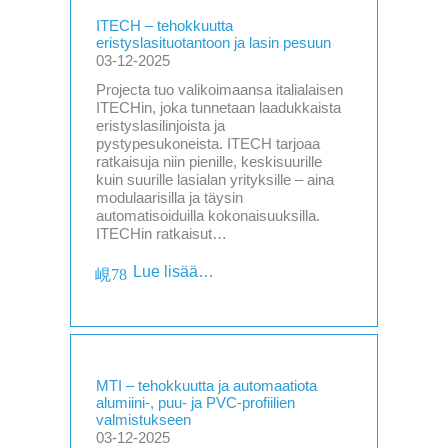
ITECH – tehokkuutta
eristyslasituotantoon ja lasin pesuun
03-12-2025
Projecta tuo valikoimaansa italialaisen
ITECHin, joka tunnetaan laadukkaista
eristyslasilinjoista ja
pystypesukoneista. ITECH tarjoaa
ratkaisuja niin pienille, keskisuurille
kuin suurille lasialan yrityksille – aina
modulaarisilla ja täysin
automatisoiduilla kokonaisuuksilla.
ITECHin ratkaisut…
Lue lisää…
MTI – tehokkuutta ja automaatiota
alumiini-, puu- ja PVC-profiilien
valmistukseen
03-12-2025