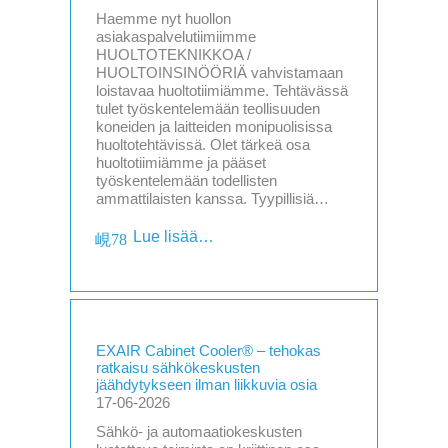
Haemme nyt huollon
asiakaspalvelutiimiimme
HUOLTOTEKNIKKOA /
HUOLTOINSINÖÖRIÄ vahvistamaan
loistavaa huoltotiimiämme. Tehtävässä
tulet työskentelemään teollisuuden
koneiden ja laitteiden monipuolisissa
huoltotehtävissä. Olet tärkeä osa
huoltotiimiämme ja pääset
työskentelemään todellisten
ammattilaisten kanssa. Tyypillisiä…
Lue lisää…
EXAIR Cabinet Cooler® – tehokas
ratkaisu sähkökeskusten
jäähdytykseen ilman liikkuvia osia
17-06-2026
Sähkö- ja automaatiokeskusten