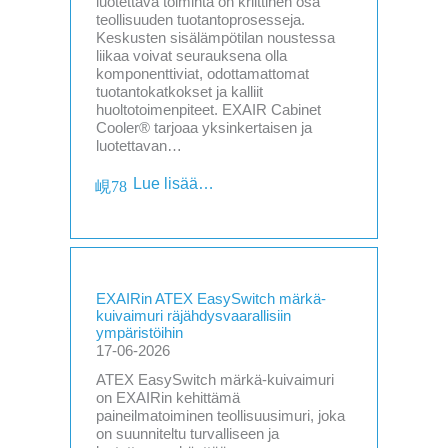
luotettava toiminta on kriittinen osa
teollisuuden tuotantoprosesseja.
Keskusten sisälämpötilan noustessa
liikaa voivat seurauksena olla
komponenttiviat, odottamattomat
tuotantokatkokset ja kalliit
huoltotoimenpiteet. EXAIR Cabinet
Cooler® tarjoaa yksinkertaisen ja
luotettavan…
Lue lisää…
EXAIRin ATEX EasySwitch märkä-
kuivaimuri räjähdysvaarallisiin
ympäristöihin
17-06-2026
ATEX EasySwitch märkä-kuivaimuri
on EXAIRin kehittämä
paineilmatoiminen teollisuusimuri, joka
on suunniteltu turvalliseen ja