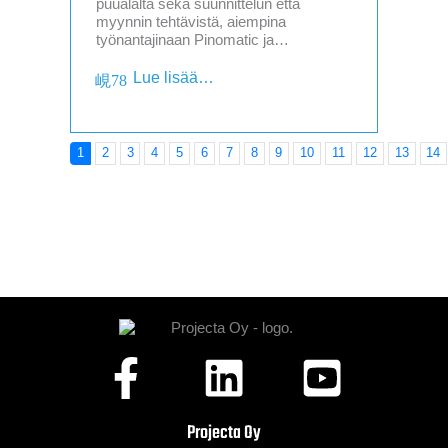
puualalta sekä suunnittelun että
myynnin tehtävistä, aiempina
työnantajinaan Pinomatic ja…
Lue lisää…
1
2
3
4
5
6
7
8
9
10
11
12
13
14
Projecta Oy