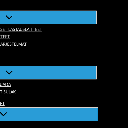
ISET LASTAUSLAITTEET
TTEET
JÄRJESTELMÄT
TUADA
T SULAK
EET