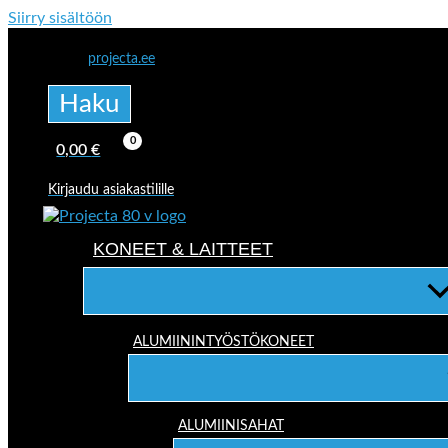
Siirry sisältöön
projecta.ee
Haku
0,00
€
Kirjaudu asiakastilille
KONEET & LAITTEET
ALUMIININTYÖSTÖKONEET
ALUMIINISAHAT