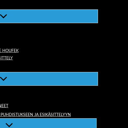
E HOUFEK
ITTELY
NEET
 PUHDISTUKSEEN JA ESIKÄSITTELYYN