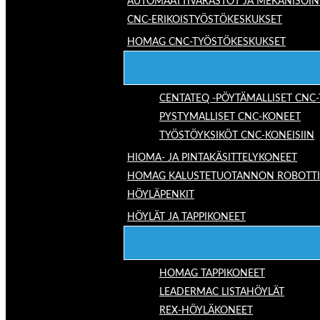
AUTOMAATTIVARASTOT JA MEKANISOIN
CNC-ERIKOISTYÖSTÖKESKUKSET
HOMAG CNC-TYÖSTÖKESKUKSET
CENTATEQ -PÖYTÄMALLISET CNC
PYSTYMALLISET CNC-KONEET
TYÖSTÖYKSIKÖT CNC-KONEISIIN
HIOMA- JA PINTAKÄSITTELYKONEET
HOMAG KALUSTETUOTANNON ROBOTTIRA
HÖYLÄPENKIT
HÖYLÄT JA TAPPIKONEET
HOMAG TAPPIKONEET
LEADERMAC LISTAHÖYLÄT
REX-HÖYLÄKONEET