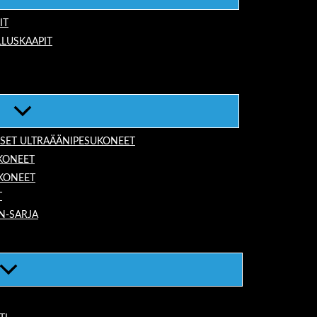
IT
LUSKAAPIT
ISET ULTRAÄÄNIPESUKONEET
KONEET
UKONEET
T
N-SARJA