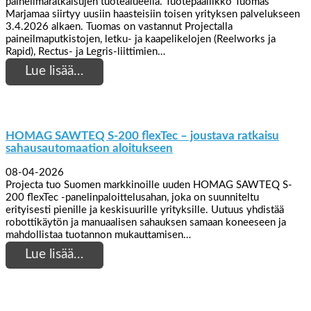
paineilmaratkaisujen tuotealueella. Tuotepäällikkö Tuomas
Marjamaa siirtyy uusiin haasteisiin toisen yrityksen palvelukseen
3.4.2026 alkaen. Tuomas on vastannut Projectalla
paineilmaputkistojen, letku- ja kaapelikelojen (Reelworks ja
Rapid), Rectus- ja Legris-liittimien…
Lue lisää…
HOMAG SAWTEQ S-200 flexTec – joustava ratkaisu
sahausautomaation aloitukseen
08-04-2026
Projecta tuo Suomen markkinoille uuden HOMAG SAWTEQ S-
200 flexTec -panelinpaloittelusahan, joka on suunniteltu
erityisesti pienille ja keskisuurille yrityksille. Uutuus yhdistää
robottikäytön ja manuaalisen sahauksen samaan koneeseen ja
mahdollistaa tuotannon mukauttamisen…
Lue lisää…