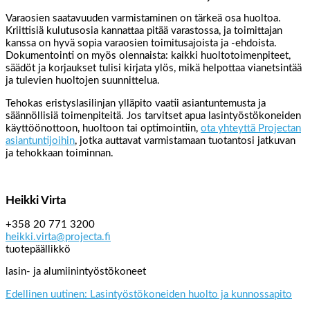
Varaosien saatavuuden varmistaminen on tärkeä osa huoltoa.
Kriittisiä kulutusosia kannattaa pitää varastossa, ja toimittajan
kanssa on hyvä sopia varaosien toimitusajoista ja -ehdoista.
Dokumentointi on myös olennaista: kaikki huoltotoimenpiteet,
säädöt ja korjaukset tulisi kirjata ylös, mikä helpottaa vianetsintää
ja tulevien huoltojen suunnittelua.
Tehokas eristyslasilinjan ylläpito vaatii asiantuntemusta ja
säännöllisiä toimenpiteitä. Jos tarvitset apua lasintyöstökoneiden
käyttöönottoon, huoltoon tai optimointiin,
ota yhteyttä Projectan
asiantuntijoihin
, jotka auttavat varmistamaan tuotantosi jatkuvan
ja tehokkaan toiminnan.
Heikki Virta
+358 20 771 3200
heikki.virta@projecta.fi
tuotepäällikkö
lasin- ja alumiinintyöstökoneet
Edellinen uutinen: Lasintyöstökoneiden huolto ja kunnossapito