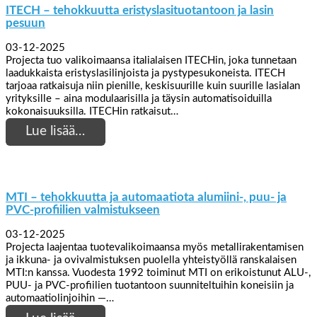
ITECH – tehokkuutta eristyslasituotantoon ja lasin
pesuun
03-12-2025
Projecta tuo valikoimaansa italialaisen ITECHin, joka tunnetaan
laadukkaista eristyslasilinjoista ja pystypesukoneista. ITECH
tarjoaa ratkaisuja niin pienille, keskisuurille kuin suurille lasialan
yrityksille – aina modulaarisilla ja täysin automatisoiduilla
kokonaisuuksilla. ITECHin ratkaisut…
Lue lisää…
MTI – tehokkuutta ja automaatiota alumiini-, puu- ja
PVC-profiilien valmistukseen
03-12-2025
Projecta laajentaa tuotevalikoimaansa myös metallirakentamisen
ja ikkuna- ja ovivalmistuksen puolella yhteistyöllä ranskalaisen
MTI:n kanssa. Vuodesta 1992 toiminut MTI on erikoistunut ALU-,
PUU- ja PVC-profiilien tuotantoon suunniteltuihin koneisiin ja
automaatiolinjoihin —…