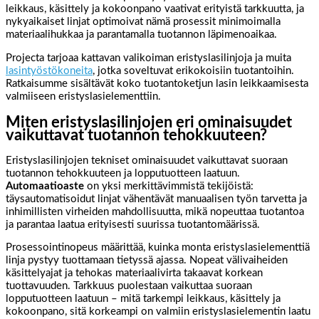
leikkaus, käsittely ja kokoonpano vaativat erityistä tarkkuutta, ja
nykyaikaiset linjat optimoivat nämä prosessit minimoimalla
materiaalihukkaa ja parantamalla tuotannon läpimenoaikaa.
Projecta tarjoaa kattavan valikoiman eristyslasilinjoja ja muita
lasintyöstökoneita
, jotka soveltuvat erikokoisiin tuotantoihin.
Ratkaisumme sisältävät koko tuotantoketjun lasin leikkaamisesta
valmiiseen eristyslasielementtiin.
Miten eristyslasilinjojen eri ominaisuudet
vaikuttavat tuotannon tehokkuuteen?
Eristyslasilinjojen tekniset ominaisuudet vaikuttavat suoraan
tuotannon tehokkuuteen ja lopputuotteen laatuun.
Automaatioaste
on yksi merkittävimmistä tekijöistä:
täysautomatisoidut linjat vähentävät manuaalisen työn tarvetta ja
inhimillisten virheiden mahdollisuutta, mikä nopeuttaa tuotantoa
ja parantaa laatua erityisesti suurissa tuotantomäärissä.
Prosessointinopeus määrittää, kuinka monta eristyslasielementtiä
linja pystyy tuottamaan tietyssä ajassa. Nopeat välivaiheiden
käsittelyajat ja tehokas materiaalivirta takaavat korkean
tuottavuuden. Tarkkuus puolestaan vaikuttaa suoraan
lopputuotteen laatuun – mitä tarkempi leikkaus, käsittely ja
kokoonpano, sitä korkeampi on valmiin eristyslasielementin laatu