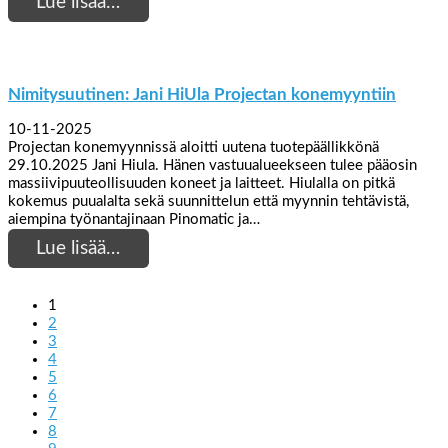
Lue lisää…
Nimitysuutinen: Jani HiUla Projectan konemyyntiin
10-11-2025
Projectan konemyynnissä aloitti uutena tuotepäällikkönä
29.10.2025 Jani Hiula. Hänen vastuualueekseen tulee pääosin
massiivipuuteollisuuden koneet ja laitteet. Hiulalla on pitkä
kokemus puualalta sekä suunnittelun että myynnin tehtävistä,
aiempina työnantajinaan Pinomatic ja…
Lue lisää…
1
2
3
4
5
6
7
8