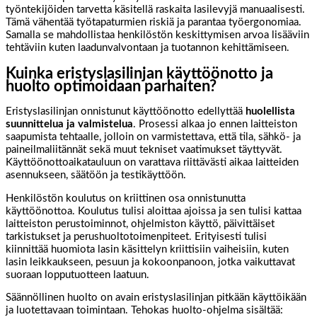
työntekijöiden tarvetta käsitellä raskaita lasilevyjä manuaalisesti.
Tämä vähentää työtapaturmien riskiä ja parantaa työergonomiaa.
Samalla se mahdollistaa henkilöstön keskittymisen arvoa lisääviin
tehtäviin kuten laadunvalvontaan ja tuotannon kehittämiseen.
Kuinka eristyslasilinjan käyttöönotto ja
huolto optimoidaan parhaiten?
Eristyslasilinjan onnistunut käyttöönotto edellyttää
huolellista
suunnittelua ja valmistelua
. Prosessi alkaa jo ennen laitteiston
saapumista tehtaalle, jolloin on varmistettava, että tila, sähkö- ja
paineilmaliitännät sekä muut tekniset vaatimukset täyttyvät.
Käyttöönottoaikatauluun on varattava riittävästi aikaa laitteiden
asennukseen, säätöön ja testikäyttöön.
Henkilöstön koulutus on kriittinen osa onnistunutta
käyttöönottoa. Koulutus tulisi aloittaa ajoissa ja sen tulisi kattaa
laitteiston perustoiminnot, ohjelmiston käyttö, päivittäiset
tarkistukset ja perushuoltotoimenpiteet. Erityisesti tulisi
kiinnittää huomiota lasin käsittelyn kriittisiin vaiheisiin, kuten
lasin leikkaukseen, pesuun ja kokoonpanoon, jotka vaikuttavat
suoraan lopputuotteen laatuun.
Säännöllinen huolto on avain eristyslasilinjan pitkään käyttöikään
ja luotettavaan toimintaan. Tehokas huolto-ohjelma sisältää: