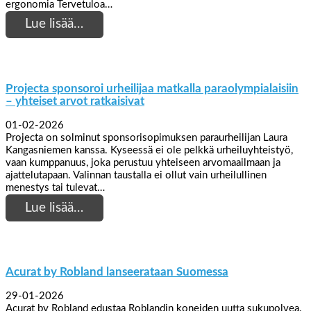
ergonomia Tervetuloa…
Lue lisää…
Projecta sponsoroi urheilijaa matkalla paraolympialaisiin
– yhteiset arvot ratkaisivat
01-02-2026
Projecta on solminut sponsorisopimuksen paraurheilijan Laura
Kangasniemen kanssa. Kyseessä ei ole pelkkä urheiluyhteistyö,
vaan kumppanuus, joka perustuu yhteiseen arvomaailmaan ja
ajattelutapaan. Valinnan taustalla ei ollut vain urheilullinen
menestys tai tulevat…
Lue lisää…
Acurat by Robland lanseerataan Suomessa
29-01-2026
Acurat by Robland edustaa Roblandin koneiden uutta sukupolvea.