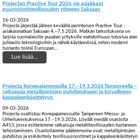
Projectan Practive Tour 2026 vie asiakkaat
puuntyöstöteollisuuden ytimeen Saksaan
16-03-2026
Projecta järjestää jälleen keväällä perinteisen Practive Tour -
asiakasmatkan Saksaan 4.–7.5.2026. Matkan tarkoituksena on
tarjota suomalaisille puualan yrityksille mahdollisuus tutustua alan
johtaviin teknologioihin ja nähdä käytännössä, miten moderni
tuotanto toimii Euroopan…
Lue lisää…
Projecta Konepajamessuilla 17.–19.3.2026 Tampereella –
ratkaisuja metallipintojen puhdistukseen ja turvalliseen
kappaleenkäsittelyyn
09-03-2026
Projecta osallistuu Konepajamessuille Tampereen Messu- ja
Urheilukeskuksessa 17.–19.3.2026. Löydät meidät osastolta
A453, jossa esittelemme ratkaisuja metalliteollisuuden tuotannon
tehostamiseen. Osastollamme pääteemoina ovat: metallipintojen
puhdistus ja esikäsittely teollisuusnostimet ja kappaleenkäsittelyn