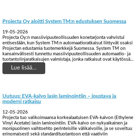
Projecta Oy aloitti System TM:n edustuksen Suomessa
19-05-2026
Projecta Oy:n massiivipuuteollisuuden konetarjonta vahvistui
entisestään, kun System TM:n automaatioratkaisut liittyvät osaksi
Projectan edustamia tuotemerkkejä Suomessa. System TM on
kansainvälisesti tunnettu massiivipuuteollisuuden automaatio- ja
tuotantolinjaratkaisujen valmistaja, jonka ratkaisut ovat käytössä…
Lue lisää…
Uutuus: EVA-kalvo lasin laminointiin – joustava ja
moderni ratkaisu
12-05-2026
Projecta tuo valikoimaansa korkealaatuisen EVA-kalvon (Ethylene
Vinyl Acetate) lasin laminointiin. EVA-kalvo on nykyaikainen ja
monipuolinen vaihtoehto perinteisille välikalvoille, ja se soveltuu
erinomaisesti sekä standardituotantoon että vaativiin