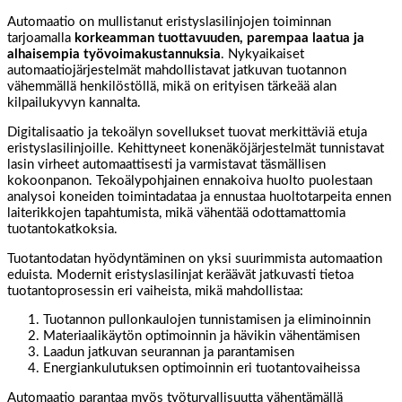
Automaatio on mullistanut eristyslasilinjojen toiminnan
tarjoamalla
korkeamman tuottavuuden, parempaa laatua ja
alhaisempia työvoimakustannuksia
. Nykyaikaiset
automaatiojärjestelmät mahdollistavat jatkuvan tuotannon
vähemmällä henkilöstöllä, mikä on erityisen tärkeää alan
kilpailukyvyn kannalta.
Digitalisaatio ja tekoälyn sovellukset tuovat merkittäviä etuja
eristyslasilinjoille. Kehittyneet konenäköjärjestelmät tunnistavat
lasin virheet automaattisesti ja varmistavat täsmällisen
kokoonpanon. Tekoälypohjainen ennakoiva huolto puolestaan
analysoi koneiden toimintadataa ja ennustaa huoltotarpeita ennen
laiterikkojen tapahtumista, mikä vähentää odottamattomia
tuotantokatkoksia.
Tuotantodatan hyödyntäminen on yksi suurimmista automaation
eduista. Modernit eristyslasilinjat keräävät jatkuvasti tietoa
tuotantoprosessin eri vaiheista, mikä mahdollistaa:
Tuotannon pullonkaulojen tunnistamisen ja eliminoinnin
Materiaalikäytön optimoinnin ja hävikin vähentämisen
Laadun jatkuvan seurannan ja parantamisen
Energiankulutuksen optimoinnin eri tuotantovaiheissa
Automaatio parantaa myös työturvallisuutta vähentämällä