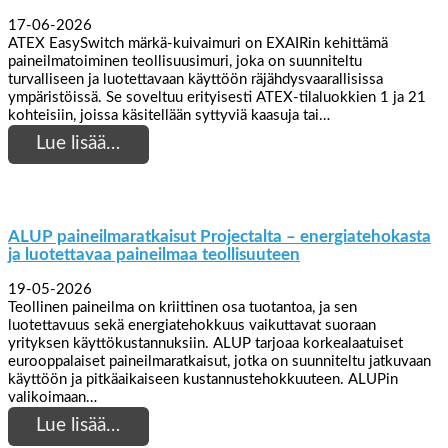
17-06-2026
ATEX EasySwitch märkä-kuivaimuri on EXAIRin kehittämä
paineilmatoiminen teollisuusimuri, joka on suunniteltu
turvalliseen ja luotettavaan käyttöön räjähdysvaarallisissa
ympäristöissä. Se soveltuu erityisesti ATEX-tilaluokkien 1 ja 21
kohteisiin, joissa käsitellään syttyviä kaasuja tai…
Lue lisää…
ALUP paineilmaratkaisut Projectalta – energiatehokasta
ja luotettavaa paineilmaa teollisuuteen
19-05-2026
Teollinen paineilma on kriittinen osa tuotantoa, ja sen
luotettavuus sekä energiatehokkuus vaikuttavat suoraan
yrityksen käyttökustannuksiin. ALUP tarjoaa korkealaatuiset
eurooppalaiset paineilmaratkaisut, jotka on suunniteltu jatkuvaan
käyttöön ja pitkäaikaiseen kustannustehokkuuteen. ALUPin
valikoimaan…
Lue lisää…