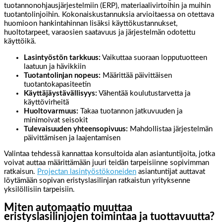
tuotannonohjausjärjestelmiin (ERP), materiaalivirtoihin ja muihin
tuotantolinjoihin. Kokonaiskustannuksia arvioitaessa on otettava
huomioon hankintahinnan lisäksi käyttökustannukset,
huoltotarpeet, varaosien saatavuus ja järjestelmän odotettu
käyttöikä.
Lasintyöstön tarkkuus:
Vaikuttaa suoraan lopputuotteen
laatuun ja hävikkiin
Tuotantolinjan nopeus:
Määrittää päivittäisen
tuotantokapasiteetin
Käyttäjäystävällisyys:
Vähentää koulutustarvetta ja
käyttövirheitä
Huoltovarmuus:
Takaa tuotannon jatkuvuuden ja
minimoivat seisokit
Tulevaisuuden yhteensopivuus:
Mahdollistaa järjestelmän
päivittämisen ja laajentamisen
Valintaa tehdessä kannattaa konsultoida alan asiantuntijoita, jotka
voivat auttaa määrittämään juuri teidän tarpeisiinne sopivimman
ratkaisun.
Projectan lasintyöstökoneiden
asiantuntijat auttavat
löytämään sopivan eristyslasilinjan ratkaistun yrityksenne
yksilöllisiin tarpeisiin.
Miten automaatio muuttaa
eristyslasilinjojen toimintaa ja tuottavuutta?