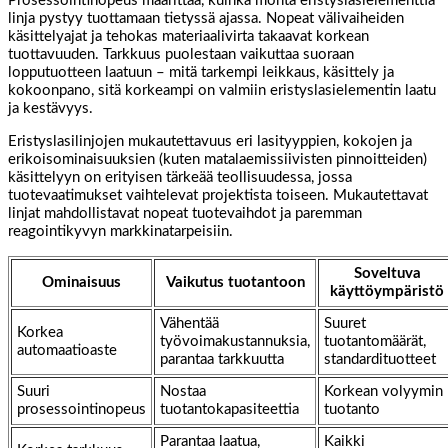
Prosessointinopeus määrittää, kuinka monta eristyslasielementtiä
linja pystyy tuottamaan tietyssä ajassa. Nopeat välivaiheiden
käsittelyajat ja tehokas materiaalivirta takaavat korkean
tuottavuuden. Tarkkuus puolestaan vaikuttaa suoraan
lopputuotteen laatuun – mitä tarkempi leikkaus, käsittely ja
kokoonpano, sitä korkeampi on valmiin eristyslasielementin laatu
ja kestävyys.
Eristyslasilinjojen mukautettavuus eri lasityyppien, kokojen ja
erikoisominaisuuksien (kuten matalaemissiivisten pinnoitteiden)
käsittelyyn on erityisen tärkeää teollisuudessa, jossa
tuotevaatimukset vaihtelevat projektista toiseen. Mukautettavat
linjat mahdollistavat nopeat tuotevaihdot ja paremman
reagointikyvyn markkinatarpeisiin.
Soveltuva
Ominaisuus
Vaikutus tuotantoon
käyttöympäristö
Vähentää
Suuret
Korkea
työvoimakustannuksia,
tuotantomäärät,
automaatioaste
parantaa tarkkuutta
standardituotteet
Suuri
Nostaa
Korkean volyymin
prosessointinopeus
tuotantokapasiteettia
tuotanto
Parantaa laatua,
Kaikki