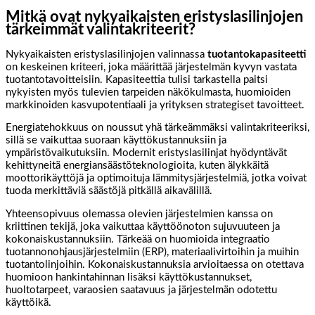
Mitkä ovat nykyaikaisten eristyslasilinjojen
tärkeimmät valintakriteerit?
Nykyaikaisten eristyslasilinjojen valinnassa
tuotantokapasiteetti
on keskeinen kriteeri, joka määrittää järjestelmän kyvyn vastata
tuotantotavoitteisiin. Kapasiteettia tulisi tarkastella paitsi
nykyisten myös tulevien tarpeiden näkökulmasta, huomioiden
markkinoiden kasvupotentiaali ja yrityksen strategiset tavoitteet.
Energiatehokkuus on noussut yhä tärkeämmäksi valintakriteeriksi,
sillä se vaikuttaa suoraan käyttökustannuksiin ja
ympäristövaikutuksiin. Modernit eristyslasilinjat hyödyntävät
kehittyneitä energiansäästöteknologioita, kuten älykkäitä
moottorikäyttöjä ja optimoituja lämmitysjärjestelmiä, jotka voivat
tuoda merkittäviä säästöjä pitkällä aikavälillä.
Yhteensopivuus olemassa olevien järjestelmien kanssa on
kriittinen tekijä, joka vaikuttaa käyttöönoton sujuvuuteen ja
kokonaiskustannuksiin. Tärkeää on huomioida integraatio
tuotannonohjausjärjestelmiin (ERP), materiaalivirtoihin ja muihin
tuotantolinjoihin. Kokonaiskustannuksia arvioitaessa on otettava
huomioon hankintahinnan lisäksi käyttökustannukset,
huoltotarpeet, varaosien saatavuus ja järjestelmän odotettu
käyttöikä.