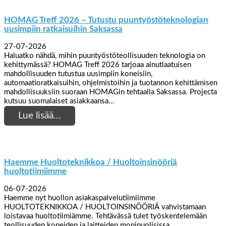
HOMAG Treff 2026 – Tutustu puuntyöstöteknologian
uusimpiin ratkaisuihin Saksassa
27-07-2026
Haluatko nähdä, mihin puuntyöstöteollisuuden teknologia on
kehittymässä? HOMAG Treff 2026 tarjoaa ainutlaatuisen
mahdollisuuden tutustua uusimpiin koneisiin,
automaatioratkaisuihin, ohjelmistoihin ja tuotannon kehittämisen
mahdollisuuksiin suoraan HOMAGin tehtaalla Saksassa. Projecta
kutsuu suomalaiset asiakkaansa…
Lue lisää…
Haemme Huoltoteknikkoa / Huoltoinsinööriä
huoltotiimiimme
06-07-2026
Haemme nyt huollon asiakaspalvelutiimiimme
HUOLTOTEKNIKKOA / HUOLTOINSINÖÖRIÄ vahvistamaan
loistavaa huoltotiimiämme. Tehtävässä tulet työskentelemään
teollisuuden koneiden ja laitteiden monipuolisissa