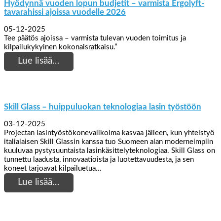
Hyödynnä vuoden lopun budjetit – varmista Ergolyft-
tavarahissi ajoissa vuodelle 2026
05-12-2025
Tee päätös ajoissa – varmista tulevan vuoden toimitus ja
kilpailukykyinen kokonaisratkaisu.”
Lue lisää…
Skill Glass – huippuluokan teknologiaa lasin työstöön
03-12-2025
Projectan lasintyöstökonevalikoima kasvaa jälleen, kun yhteistyö
italialaisen Skill Glassin kanssa tuo Suomeen alan moderneimpiin
kuuluvaa pystysuuntaista lasinkäsittelyteknologiaa. Skill Glass on
tunnettu laadusta, innovaatioista ja luotettavuudesta, ja sen
koneet tarjoavat kilpailuetua…
Lue lisää…