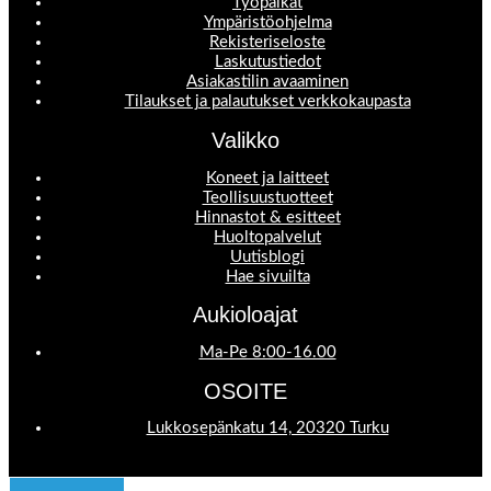
Työpaikat
Ympäristöohjelma
Rekisteriseloste
Laskutustiedot
Asiakastilin avaaminen
Tilaukset ja palautukset verkkokaupasta
Valikko
Koneet ja laitteet
Teollisuustuotteet
Hinnastot & esitteet
Huoltopalvelut
Uutisblogi
Hae sivuilta
Aukioloajat
Ma-Pe 8:00-16.00
OSOITE
Lukkosepänkatu 14, 20320 Turku