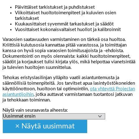
Päivittäiset tarkistukset ja puhdistukset
Viikoittaiset huoltotoimenpiteet ja kuluvien osien
tarkistukset
Kuukausittaiset syvemmät tarkastukset ja säädöt
Vuosittaiset kokonaisvaltaiset huollot ja kalibroinnit
Varaosien saatavuuden varmistaminen on tärkeä osa huoltoa.
Kriittisiä kulutusosia kannattaa pitää varastossa, ja toimittajan
kanssa on hyvä sopia varaosien toimitusajoista ja -ehdoista.
Dokumentointi on myös olennaista: kaikki huoltotoimenpiteet,
säädöt ja korjaukset tulisi kirjata ylös, mikä helpottaa vianetsintää
ja tulevien huoltojen suunnittelua.
Tehokas eristyslasilinjan ylläpito vaatii asiantuntemusta ja
säännöllisiä toimenpiteitä. Jos tarvitset apua lasintyöstökoneiden
käyttöönottoon, huoltoon tai optimointiin,
ota yhteyttä Projectan
asiantuntijoihin
, jotka auttavat varmistamaan tuotantosi jatkuvan
ja tehokkaan toiminnan.
Näytä vain seuraavasta aiheesta: