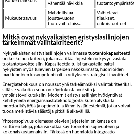
Korkea tarkkuus
vähentää hävikkiä
tuotantoympäristö
Mahdollistaa
Vaihtelevat
Mukautettavuus
joustavuuden
tilaukset,
tuotevaihteluissa
erikoistuotteet
Mitkä ovat nykyaikaisten eristyslasilinjojen
tärkeimmät valintakriteerit?
Nykyaikaisten eristyslasilinjojen valinnassa
tuotantokapasiteetti
on keskeinen kriteeri, joka määrittää järjestelmän kyvyn vastata
tuotantotavoitteisiin. Kapasiteettia tulisi tarkastella paitsi
nykyisten myös tulevien tarpeiden näkökulmasta, huomioiden
markkinoiden kasvupotentiaali ja yrityksen strategiset tavoitteet.
Energiatehokkuus on noussut yhä tärkeämmäksi valintakriteeriksi,
sillä se vaikuttaa suoraan käyttökustannuksiin ja
ympäristövaikutuksiin. Modernit eristyslasilinjat hyödyntävät
kehittyneitä energiansäästöteknologioita, kuten älykkäitä
moottorikäyttöjä ja optimoituja lämmitysjärjestelmiä, jotka voivat
tuoda merkittäviä säästöjä pitkällä aikavälillä.
Yhteensopivuus olemassa olevien järjestelmien kanssa on
kriittinen tekijä, joka vaikuttaa käyttöönoton sujuvuuteen ja
kokonaiskustannuksiin. Tärkeää on huomioida integraatio