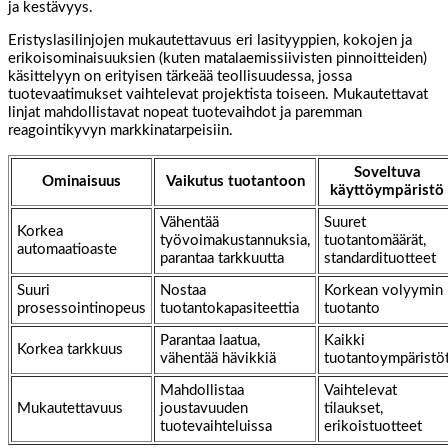
ja kestävyys.
Eristyslasilinjojen mukautettavuus eri lasityyppien, kokojen ja
erikoisominaisuuksien (kuten matalaemissiivisten pinnoitteiden)
käsittelyyn on erityisen tärkeää teollisuudessa, jossa
tuotevaatimukset vaihtelevat projektista toiseen. Mukautettavat
linjat mahdollistavat nopeat tuotevaihdot ja paremman
reagointikyvyn markkinatarpeisiin.
Soveltuva
Ominaisuus
Vaikutus tuotantoon
käyttöympäristö
Vähentää
Suuret
Korkea
työvoimakustannuksia,
tuotantomäärät,
automaatioaste
parantaa tarkkuutta
standardituotteet
Suuri
Nostaa
Korkean volyymin
prosessointinopeus
tuotantokapasiteettia
tuotanto
Parantaa laatua,
Kaikki
Korkea tarkkuus
vähentää hävikkiä
tuotantoympäristö
Mahdollistaa
Vaihtelevat
Mukautettavuus
joustavuuden
tilaukset,
tuotevaihteluissa
erikoistuotteet