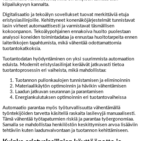
kilpailukyvyn kannalta.
Digitalisaatio ja tekoälyn sovellukset tuovat merkittäviä etuja
eristyslasilinjoille. Kehittyneet konenäköjärjestelmät tunnistavat
lasin virheet automaattisesti ja varmistavat täsmällisen
kokoonpanon. Tekoälypohjainen ennakoiva huolto puolestaan
analysoi koneiden toimintadataa ja ennustaa huoltotarpeita ennen
laiterikkojen tapahtumista, mikä vähentää odottamattomia
tuotantokatkoksia.
Tuotantodatan hyödyntäminen on yksi suurimmista automaation
eduista. Modernit eristyslasilinjat keräävät jatkuvasti tietoa
tuotantoprosessin eri vaiheista, mikä mahdollistaa:
Tuotannon pullonkaulojen tunnistamisen ja eliminoinnin
Materiaalikäytön optimoinnin ja hävikin vähentämisen
Laadun jatkuvan seurannan ja parantamisen
Energiankulutuksen optimoinnin eri tuotantovaiheissa
Automaatio parantaa myös työturvallisuutta vähentämällä
työntekijöiden tarvetta käsitellä raskaita lasilevyjä manuaalisesti.
Tämä vähentää työtapaturmien riskiä ja parantaa työergonomiaa.
Samalla se mahdollistaa henkilöstön keskittymisen arvoa lisääviin
tehtäviin kuten laadunvalvontaan ja tuotannon kehittämiseen.