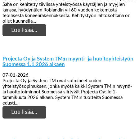
Saha on kehitetty tiiviissä yhteistyössä käyttäjien ja myyjien
kanssa, hyödyntäen Roblandin yli 60 vuoden kokemusta
teollisesta koneenrakennuksesta. Kehitystyön lähtökohtana on
ollut kuunnella…
Lue lisää…
Projecta Oy ja System TM:n myynti- ja huoltoyhteistyön
Suomessa 1.1.2026 alkaen
07-01-2026
Projecta Oy ja System TM ovat solmineet uuden
yhteistyösopimuksen, jonka myötä kaikki System TM:n myynti-
ja huoltotoiminnot Suomessa siirtyvät Projecta Oy:lle 1.
tammikuuta 2026 alkaen. System TM:n tuotteita Suomessa
edusti…
Lue lisää…