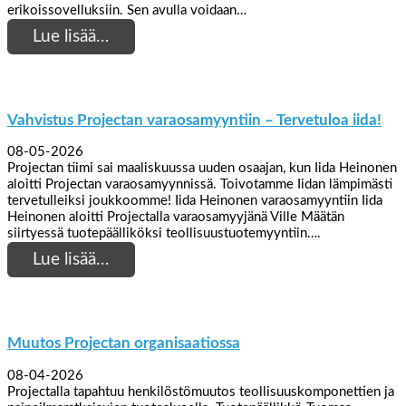
erikoissovelluksiin. Sen avulla voidaan…
Lue lisää…
Vahvistus Projectan varaosamyyntiin – Tervetuloa iida!
08-05-2026
Projectan tiimi sai maaliskuussa uuden osaajan, kun Iida Heinonen
aloitti Projectan varaosamyynnissä. Toivotamme Iidan lämpimästi
tervetulleiksi joukkoomme! Iida Heinonen varaosamyyntiin Iida
Heinonen aloitti Projectalla varaosamyyjänä Ville Määtän
siirtyessä tuotepäälliköksi teollisuustuotemyyntiin….
Lue lisää…
Muutos Projectan organisaatiossa
08-04-2026
Projectalla tapahtuu henkilöstömuutos teollisuuskomponettien ja