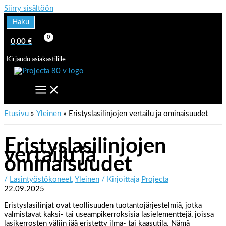
Siirry sisältöön
Haku
0,00
€
Kirjaudu asiakastilille
Etusivu
Yleinen
Eristyslasilinjojen vertailu ja ominaisuudet
Eristyslasilinjojen
vertailu ja
ominaisuudet
/
Lasintyöstökoneet
,
Yleinen
/ Kirjoittaja
Projecta
22.09.2025
Eristyslasilinjat ovat teollisuuden tuotantojärjestelmiä, jotka
valmistavat kaksi- tai useampikerroksisia lasielementtejä, joissa
lasikerrosten väliin jää eristetty ilma- tai kaasutila. Nämä