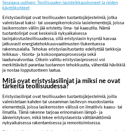
Seuraava uutinen: Teollisuuden lasinleikkauskoneet ja niiden
käyttökohteet
Eristyslasilinjat ovat teollisuuden tuotantojärjestelmiä, jotka
valmistavat kaksi- tai useampikerroksisia lasielementtejä, joissa
lasikerrosten väliin jää eristetty ilma- tai kaasutila. Nämä
tuotantolinjat ovat keskeisiä nykyaikaisessa
lasinjalostusteollisuudessa, sillä eristyslasin kysyntä kasvaa
jatkuvasti energiatehokkuusvaatimusten tiukentuessa
rakennusalalla. Tehokas eristyslasituotanto edellyttää tarkkoja
leikkaus-, hionta- ja kokoonpanoprosesseja sekä
laadunvalvontaa. Oikein valittu eristyslasiprosessi voi
merkittävästi parantaa tuotannon tehokkuutta, vähentää hävikkiä
ja nostaa lopputuotteen laatua.
Mitä ovat eristyslasilinjat ja miksi ne ovat
tärkeitä teollisuudessa?
Eristyslasilinjat ovat teollisuuden tuotantojärjestelmiä, joilla
valmistetaan kahden tai useamman lasilevyn muodostamia
elementtejä, joissa lasikerrosten välissä on ilmatiivis kaasu- tai
ilmatila. Tämä rakenne tarjoaa erinomaisen lämpö- ja
äänieristyksen, mikä tekee eristyslaseista välttämättömiä
nykyaikaisessa rakentamisessa ja remontoimisessa.