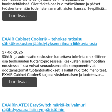
huoltotehtävissä. Olet tärkeä osa huoltotiimiämme ja pääset
työskentelemään todellisten ammattilaisten kanssa. Tyypillisiä…
Lue lisää…
EXAIR Cabinet Cooler® – tehokas ratkaisu
sähkökeskusten jäähdytykseen ilman liikkuvia osia
17-06-2026
Sähkö- ja automaatiokeskusten luotettava toiminta on kriittinen
osa teollisuuden tuotantoprosesseja. Keskusten sisälämpötilan
noustessa liikaa voivat seurauksena olla komponenttiviat,
odottamattomat tuotantokatkokset ja kalliit huoltotoimenpiteet.
EXAIR Cabinet Cooler® tarjoaa yksinkertaisen ja luotettavan…
Lue lisää…
EXAIRin ATEX EasySwitch märkä-kuivaimuri
räjähdysvaarallisiin ympäristöihin