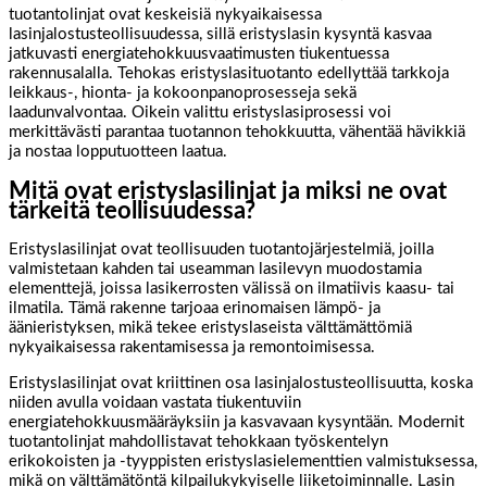
tuotantolinjat ovat keskeisiä nykyaikaisessa
lasinjalostusteollisuudessa, sillä eristyslasin kysyntä kasvaa
jatkuvasti energiatehokkuusvaatimusten tiukentuessa
rakennusalalla. Tehokas eristyslasituotanto edellyttää tarkkoja
leikkaus-, hionta- ja kokoonpanoprosesseja sekä
laadunvalvontaa. Oikein valittu eristyslasiprosessi voi
merkittävästi parantaa tuotannon tehokkuutta, vähentää hävikkiä
ja nostaa lopputuotteen laatua.
Mitä ovat eristyslasilinjat ja miksi ne ovat
tärkeitä teollisuudessa?
Eristyslasilinjat ovat teollisuuden tuotantojärjestelmiä, joilla
valmistetaan kahden tai useamman lasilevyn muodostamia
elementtejä, joissa lasikerrosten välissä on ilmatiivis kaasu- tai
ilmatila. Tämä rakenne tarjoaa erinomaisen lämpö- ja
äänieristyksen, mikä tekee eristyslaseista välttämättömiä
nykyaikaisessa rakentamisessa ja remontoimisessa.
Eristyslasilinjat ovat kriittinen osa lasinjalostusteollisuutta, koska
niiden avulla voidaan vastata tiukentuviin
energiatehokkuusmääräyksiin ja kasvavaan kysyntään. Modernit
tuotantolinjat mahdollistavat tehokkaan työskentelyn
erikokoisten ja -tyyppisten eristyslasielementtien valmistuksessa,
mikä on välttämätöntä kilpailukykyiselle liiketoiminnalle. Lasin