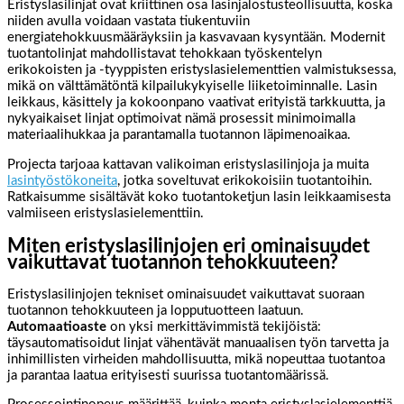
Eristyslasilinjat ovat kriittinen osa lasinjalostusteollisuutta, koska
niiden avulla voidaan vastata tiukentuviin
energiatehokkuusmääräyksiin ja kasvavaan kysyntään. Modernit
tuotantolinjat mahdollistavat tehokkaan työskentelyn
erikokoisten ja -tyyppisten eristyslasielementtien valmistuksessa,
mikä on välttämätöntä kilpailukykyiselle liiketoiminnalle. Lasin
leikkaus, käsittely ja kokoonpano vaativat erityistä tarkkuutta, ja
nykyaikaiset linjat optimoivat nämä prosessit minimoimalla
materiaalihukkaa ja parantamalla tuotannon läpimenoaikaa.
Projecta tarjoaa kattavan valikoiman eristyslasilinjoja ja muita
lasintyöstökoneita
, jotka soveltuvat erikokoisiin tuotantoihin.
Ratkaisumme sisältävät koko tuotantoketjun lasin leikkaamisesta
valmiiseen eristyslasielementtiin.
Miten eristyslasilinjojen eri ominaisuudet
vaikuttavat tuotannon tehokkuuteen?
Eristyslasilinjojen tekniset ominaisuudet vaikuttavat suoraan
tuotannon tehokkuuteen ja lopputuotteen laatuun.
Automaatioaste
on yksi merkittävimmistä tekijöistä:
täysautomatisoidut linjat vähentävät manuaalisen työn tarvetta ja
inhimillisten virheiden mahdollisuutta, mikä nopeuttaa tuotantoa
ja parantaa laatua erityisesti suurissa tuotantomäärissä.