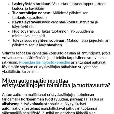
Lasintyöstön tarkkuus:
Vaikuttaa suoraan lopputuotteen
laatuun ja hävikkiin
Tuotantolinjan nopeus:
Määrittää päivittäisen
tuotantokapasiteetin
Käyttäjäystävällisyys:
Vähentää koulutustarvetta ja
käyttövirheitä
Huoltovarmuus:
Takaa tuotannon jatkuvuuden ja
minimoivat seisokit
Tulevaisuuden yhteensopivuus:
Mahdollistaa järjestelmän
päivittämisen ja laajentamisen
Valintaa tehdessä kannattaa konsultoida alan asiantuntijoita, jotka
voivat auttaa määrittämään juuri teidän tarpeisiinne sopivimman
ratkaisun.
Projectan lasintyöstökoneiden
asiantuntijat auttavat
löytämään sopivan eristyslasilinjan ratkaistun yrityksenne
yksilöllisiin tarpeisiin.
Miten automaatio muuttaa
eristyslasilinjojen toimintaa ja tuottavuutta?
Automaatio on mullistanut eristyslasilinjojen toiminnan
tarjoamalla
korkeamman tuottavuuden, parempaa laatua ja
alhaisempia työvoimakustannuksia
. Nykyaikaiset
automaatiojärjestelmät mahdollistavat jatkuvan tuotannon
vähemmällä henkilöstöllä, mikä on erityisen tärkeää alan