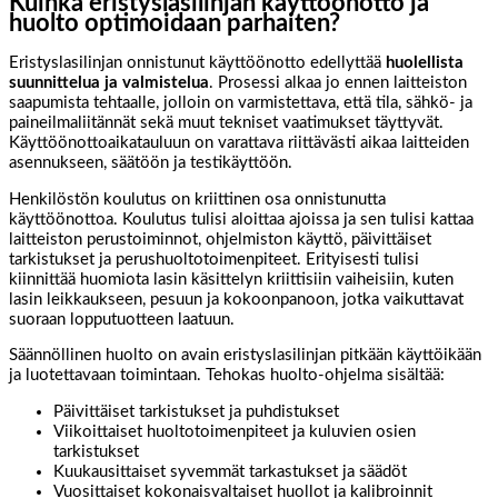
Kuinka eristyslasilinjan käyttöönotto ja
huolto optimoidaan parhaiten?
Eristyslasilinjan onnistunut käyttöönotto edellyttää
huolellista
suunnittelua ja valmistelua
. Prosessi alkaa jo ennen laitteiston
saapumista tehtaalle, jolloin on varmistettava, että tila, sähkö- ja
paineilmaliitännät sekä muut tekniset vaatimukset täyttyvät.
Käyttöönottoaikatauluun on varattava riittävästi aikaa laitteiden
asennukseen, säätöön ja testikäyttöön.
Henkilöstön koulutus on kriittinen osa onnistunutta
käyttöönottoa. Koulutus tulisi aloittaa ajoissa ja sen tulisi kattaa
laitteiston perustoiminnot, ohjelmiston käyttö, päivittäiset
tarkistukset ja perushuoltotoimenpiteet. Erityisesti tulisi
kiinnittää huomiota lasin käsittelyn kriittisiin vaiheisiin, kuten
lasin leikkaukseen, pesuun ja kokoonpanoon, jotka vaikuttavat
suoraan lopputuotteen laatuun.
Säännöllinen huolto on avain eristyslasilinjan pitkään käyttöikään
ja luotettavaan toimintaan. Tehokas huolto-ohjelma sisältää:
Päivittäiset tarkistukset ja puhdistukset
Viikoittaiset huoltotoimenpiteet ja kuluvien osien
tarkistukset
Kuukausittaiset syvemmät tarkastukset ja säädöt
Vuosittaiset kokonaisvaltaiset huollot ja kalibroinnit