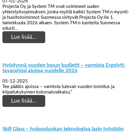
07-01-2026
Projecta Oy ja System TM ovat solmineet uuden
yhteistyösopimuksen, jonka myötä kaikki System TM:n myynti-
ja huoltotoiminnot Suomessa siirtyvät Projecta Oy:lle 1.
tammikuuta 2026 alkaen. System TM:n tuotteita Suomessa
edusti…
Lue lisää…
Hyödynnä vuoden lopun budjetit – varmista Ergolyft-
tavarahissi ajoissa vuodelle 2026
05-12-2025
Tee päätös ajoissa – varmista tulevan vuoden toimitus ja
kilpailukykyinen kokonaisratkaisu.”
Lue lisää…
Skill Glass – huippuluokan teknologiaa lasin työstöön