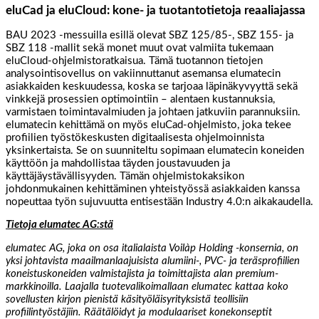
eluCad ja eluCloud: kone- ja tuotantotietoja reaaliajassa
BAU 2023 -messuilla esillä olevat SBZ 125/85-, SBZ 155- ja
SBZ 118 -mallit sekä monet muut ovat valmiita tukemaan
eluCloud-ohjelmistoratkaisua. Tämä tuotannon tietojen
analysointisovellus on vakiinnuttanut asemansa elumatecin
asiakkaiden keskuudessa, koska se tarjoaa läpinäkyvyyttä sekä
vinkkejä prosessien optimointiin – alentaen kustannuksia,
varmistaen toimintavalmiuden ja johtaen jatkuviin parannuksiin.
elumatecin kehittämä on myös eluCad-ohjelmisto, joka tekee
profiilien työstökeskusten digitaalisesta ohjelmoinnista
yksinkertaista. Se on suunniteltu sopimaan elumatecin koneiden
käyttöön ja mahdollistaa täyden joustavuuden ja
käyttäjäystävällisyyden. Tämän ohjelmistokaksikon
johdonmukainen kehittäminen yhteistyössä asiakkaiden kanssa
nopeuttaa työn sujuvuutta entisestään Industry 4.0:n aikakaudella.
Tietoja elumatec AG:stä
elumatec AG, joka on osa italialaista Voilàp Holding -konsernia, on
yksi johtavista maailmanlaajuisista alumiini-, PVC- ja teräsprofiilien
koneistuskoneiden valmistajista ja toimittajista alan premium-
markkinoilla. Laajalla tuotevalikoimallaan elumatec kattaa koko
sovellusten kirjon pienistä käsityöläisyrityksistä teollisiin
profiilintyöstäjiin. Räätälöidyt ja modulaariset konekonseptit