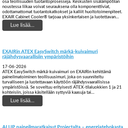
osa teollisuuden tuotantoprosesseja. Keskusten sisälämpötilan
noustessa liikaa voivat seurauksena olla komponenttiviat,
odottamattomat tuotantokatkokset ja kalliit huoltotoimenpiteet.
EXAIR Cabinet Cooler® tarjoaa yksinkertaisen ja luotettavan…
Lue lisää…
EXAIRin ATEX EasySwitch märkä-kuivaimuri
räjähdysvaarallisiin ympäristöihin
17-06-2026
ATEX EasySwitch märkä-kuivaimuri on EXAIRin kehittämä
paineilmatoiminen teollisuusimuri, joka on suunniteltu
turvalliseen ja luotettavaan käyttöön räjähdysvaarallisissa
ympäristöissä. Se soveltuu erityisesti ATEX-tilaluokkien 1 ja 21
kohteisiin, joissa käsitellään syttyviä kaasuja tai…
Lue lisää…
ALUP paineilmaratkaisut Projectalta – energiatehokasta