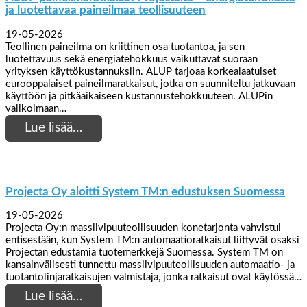
ja luotettavaa paineilmaa teollisuuteen
19-05-2026
Teollinen paineilma on kriittinen osa tuotantoa, ja sen
luotettavuus sekä energiatehokkuus vaikuttavat suoraan
yrityksen käyttökustannuksiin. ALUP tarjoaa korkealaatuiset
eurooppalaiset paineilmaratkaisut, jotka on suunniteltu jatkuvaan
käyttöön ja pitkäaikaiseen kustannustehokkuuteen. ALUPin
valikoimaan…
Lue lisää…
Projecta Oy aloitti System TM:n edustuksen Suomessa
19-05-2026
Projecta Oy:n massiivipuuteollisuuden konetarjonta vahvistui
entisestään, kun System TM:n automaatioratkaisut liittyvät osaksi
Projectan edustamia tuotemerkkejä Suomessa. System TM on
kansainvälisesti tunnettu massiivipuuteollisuuden automaatio- ja
tuotantolinjaratkaisujen valmistaja, jonka ratkaisut ovat käytössä…
Lue lisää…