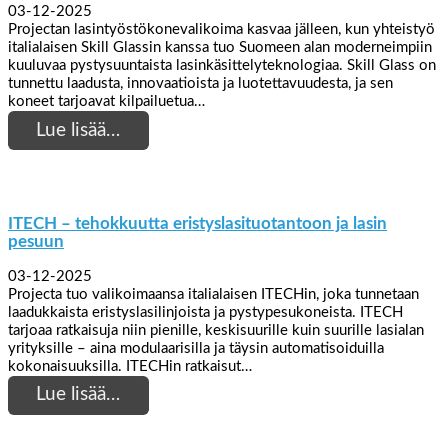
03-12-2025
Projectan lasintyöstökonevalikoima kasvaa jälleen, kun yhteistyö
italialaisen Skill Glassin kanssa tuo Suomeen alan moderneimpiin
kuuluvaa pystysuuntaista lasinkäsittelyteknologiaa. Skill Glass on
tunnettu laadusta, innovaatioista ja luotettavuudesta, ja sen
koneet tarjoavat kilpailuetua…
Lue lisää…
ITECH – tehokkuutta eristyslasituotantoon ja lasin
pesuun
03-12-2025
Projecta tuo valikoimaansa italialaisen ITECHin, joka tunnetaan
laadukkaista eristyslasilinjoista ja pystypesukoneista. ITECH
tarjoaa ratkaisuja niin pienille, keskisuurille kuin suurille lasialan
yrityksille – aina modulaarisilla ja täysin automatisoiduilla
kokonaisuuksilla. ITECHin ratkaisut…
Lue lisää…