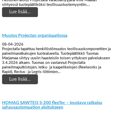
Heinonen aloitti Projectalla varaosamyyjänä Ville Määtän
siirtyessä tuotepäälliköksi teollisuustuotemyyntiin….
Lue lisää…
Muutos Projectan organisaatiossa
08-04-2026
Projectalla tapahtuu henkilöstömuutos teollisuuskomponettien ja
paineilmaratkaisujen tuotealueella. Tuotepäällikkö Tuomas
Marjamaa siirtyy uusiin haasteisiin toisen yrityksen palvelukseen
3.4.2026 alkaen. Tuomas on vastannut Projectalla
paineilmaputkistojen, letku- ja kaapelikelojen (Reelworks ja
Rapid), Rectus- ja Legris-liittimien…
Lue lisää…
HOMAG SAWTEQ S-200 flexTec – joustava ratkaisu
sahausautomaation aloitukseen