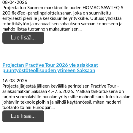
08-04-2026
Projecta tuo Suomen markkinoille uuden HOMAG SAWTEQ S-
200 flexTec -panelinpaloittelusahan, joka on suunniteltu
erityisesti pienille ja keskisuurille yrityksille. Uutuus yhdistää
robottikäytön ja manuaalisen sahauksen samaan koneeseen ja
mahdollistaa tuotannon mukauttamisen…
Lue lisää…
Projectan Practive Tour 2026 vie asiakkaat
puuntyöstöteollisuuden ytimeen Saksaan
16-03-2026
Projecta järjestää jälleen keväällä perinteisen Practive Tour -
asiakasmatkan Saksaan 4.–7.5.2026. Matkan tarkoituksena on
tarjota suomalaisille puualan yrityksille mahdollisuus tutustua alan
johtaviin teknologioihin ja nähdä käytännössä, miten moderni
tuotanto toimii Euroopan…
Lue lisää…