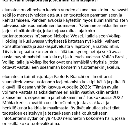
elumatec on viimeisen kahden vuoden aikana investoinut vahvasti
sekä jo menestyneiden että uusien tuotteiden parantamiseen ja
kehittämiseen. Pandemiavuosia käytettiin myös kunnianhimoisten
tulevaisuudensuunnitelmien luomiseen. ”Olemme asiakkaillemme
järjestelmätoimittaja, joka tarjoaa ratkaisuja koko
tuotantoprosessiin”, sanoo Nebojsa Wosel. Italialaiseen Voilàp
Holdingiin kuuluvassa yrityksessä katetaan nyt kaikki vaiheet
konsultoinnista ja asiakaspalvelusta ylläpitoon ja räätälöintiin.
Tiivis integraatio konsernin sisällä tuo synergiaetuja sekä avaa
uusia myyntimahdollisuuksia nyt ja tulevaisuudessa. Voilàp Brasil,
Voilàp Italia ja Voilàp Iberica ovat ensimmäisiä yrityksiä, jotka
ottavat vastuulleen useamman konsernin tuotemerkin jakelun.
elumatecin toimitusjohtaja Paolo F. Bianchi on ilmoittanut
suunnittelevansa tuotannon laajentamista keskipitkällä ja pitkällä
aikavälillä osana yhtiön kasvua vuodelle 2023: ”Tämän avulla
voimme vastata asiakkaidemme erilaisiin vaatimuksiin entistä
aikaisemmin, nopeammin ja tehokkaammin.” Toukokuussa 2022
Mühlackerissa avattiin uusi InfoCenter, josta asiakkaat ja
henkilökunta kaikkialta maailmasta löytävät ainutlaatuiset tilat
tuotteiden esittelyyn ja testaukseen sekä koulutukseen.
InfoCenterin sydän on yli 4000 neliömetrin kokoinen halli, jossa
on esillä koko tuotevalikoima.