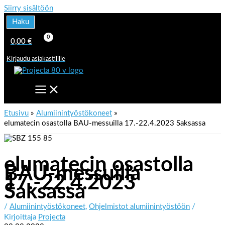
Siirry sisältöön
Haku
0,00
€
Kirjaudu asiakastilille
Etusivu
Alumiinintyöstökoneet
elumatecin osastolla BAU-messuilla 17.-22.4.2023 Saksassa
elumatecin osastolla
BAU-messuilla
17.-22.4.2023
Saksassa
/
Alumiinintyöstökoneet
,
Ohjelmistot alumiinintyöstöön
/
Kirjoittaja
Projecta