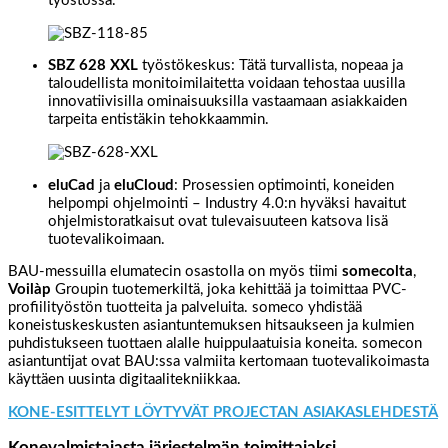
työstössä.
SBZ 628 XXL
työstökeskus: Tätä turvallista, nopeaa ja
taloudellista monitoimilaitetta voidaan tehostaa uusilla
innovatiivisilla ominaisuuksilla vastaamaan asiakkaiden
tarpeita entistäkin tehokkaammin.
eluCad
ja
eluCloud
: Prosessien optimointi, koneiden
helpompi ohjelmointi – Industry 4.0:n hyväksi havaitut
ohjelmistoratkaisut ovat tulevaisuuteen katsova lisä
tuotevalikoimaan.
BAU-messuilla elumatecin osastolla on myös tiimi
somecolta
,
Voilàp
Groupin tuotemerkiltä, joka kehittää ja toimittaa PVC-
profiilityöstön tuotteita ja palveluita. someco yhdistää
koneistuskeskusten asiantuntemuksen hitsaukseen ja kulmien
puhdistukseen tuottaen alalle huippulaatuisia koneita. somecon
asiantuntijat ovat BAU:ssa valmiita kertomaan tuotevalikoimasta
käyttäen uusinta digitaalitekniikkaa.
KONE-ESITTELYT LÖYTYVÄT PROJECTAN ASIAKASLEHDESTÄ
Konevalmistajasta järjestelmän toimittajaksi