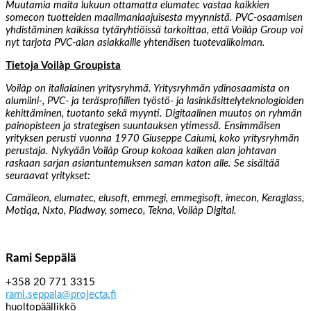
Muutamia maita lukuun ottamatta elumatec vastaa kaikkien
somecon tuotteiden maailmanlaajuisesta myynnistä. PVC-osaamisen
yhdistäminen kaikissa tytäryhtiöissä tarkoittaa, että Voilàp Group voi
nyt tarjota PVC-alan asiakkaille yhtenäisen tuotevalikoiman.
Tietoja Voilàp Groupista
Voilàp on italialainen yritysryhmä. Yritysryhmän ydinosaamista on
alumiini-, PVC- ja teräsprofiilien työstö- ja lasinkäsittelyteknologioiden
kehittäminen, tuotanto sekä myynti. Digitaalinen muutos on ryhmän
painopisteen ja strategisen suuntauksen ytimessä. Ensimmäisen
yrityksen perusti vuonna 1970 Giuseppe Caiumi, koko yritysryhmän
perustaja. Nykyään Voilàp Group kokoaa kaiken alan johtavan
raskaan sarjan asiantuntemuksen saman katon alle. Se sisältää
seuraavat yritykset:
Camäleon, elumatec, elusoft, emmegi, emmegisoft, imecon, Keraglass,
Motiqa, Nxto, Pladway, someco, Tekna, Voilàp Digital.
Rami Seppälä
+358 20 771 3315
rami.seppala@projecta.fi
huoltopäällikkö