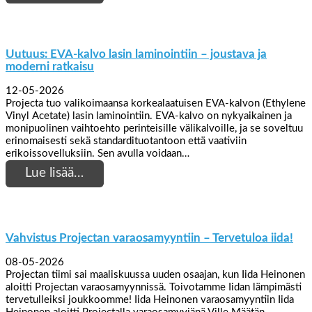
Uutuus: EVA-kalvo lasin laminointiin – joustava ja
moderni ratkaisu
12-05-2026
Projecta tuo valikoimaansa korkealaatuisen EVA-kalvon (Ethylene
Vinyl Acetate) lasin laminointiin. EVA-kalvo on nykyaikainen ja
monipuolinen vaihtoehto perinteisille välikalvoille, ja se soveltuu
erinomaisesti sekä standardituotantoon että vaativiin
erikoissovelluksiin. Sen avulla voidaan…
Lue lisää…
Vahvistus Projectan varaosamyyntiin – Tervetuloa iida!
08-05-2026
Projectan tiimi sai maaliskuussa uuden osaajan, kun Iida Heinonen
aloitti Projectan varaosamyynnissä. Toivotamme Iidan lämpimästi
tervetulleiksi joukkoomme! Iida Heinonen varaosamyyntiin Iida