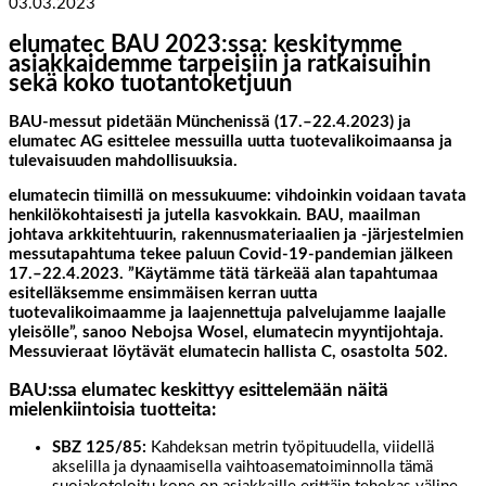
03.03.2023
elumatec BAU 2023:ssa: keskitymme
asiakkaidemme tarpeisiin ja ratkaisuihin
sekä koko tuotantoketjuun
BAU-messut pidetään Münchenissä (17.–22.4.2023) ja
elumatec AG esittelee messuilla uutta tuotevalikoimaansa ja
tulevaisuuden mahdollisuuksia.
elumatecin tiimillä on messukuume: vihdoinkin voidaan tavata
henkilökohtaisesti ja jutella kasvokkain. BAU, maailman
johtava arkkitehtuurin, rakennusmateriaalien ja -järjestelmien
messutapahtuma tekee paluun Covid-19-pandemian jälkeen
17.–22.4.2023. ”Käytämme tätä tärkeää alan tapahtumaa
esitelläksemme ensimmäisen kerran uutta
tuotevalikoimaamme ja laajennettuja palvelujamme laajalle
yleisölle”, sanoo Nebojsa Wosel, elumatecin myyntijohtaja.
Messuvieraat löytävät elumatecin hallista C, osastolta 502.
BAU:ssa elumatec keskittyy esittelemään näitä
mielenkiintoisia tuotteita:
SBZ 125/85:
Kahdeksan metrin työpituudella, viidellä
akselilla ja dynaamisella vaihtoasematoiminnolla tämä