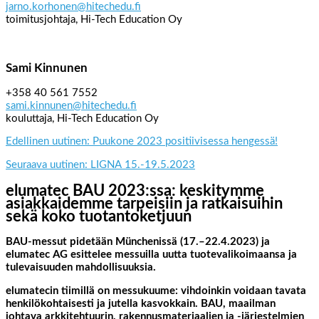
jarno.korhonen@hitechedu.fi
toimitusjohtaja, Hi-Tech Education Oy
Sami Kinnunen
+358 40 561 7552
sami.kinnunen@hitechedu.fi
kouluttaja, Hi-Tech Education Oy
Edellinen uutinen: Puukone 2023 positiivisessa hengessä!
Seuraava uutinen: LIGNA 15.-19.5.2023
elumatec BAU 2023:ssa: keskitymme
asiakkaidemme tarpeisiin ja ratkaisuihin
sekä koko tuotantoketjuun
BAU-messut pidetään Münchenissä (17.–22.4.2023) ja
elumatec AG esittelee messuilla uutta tuotevalikoimaansa ja
tulevaisuuden mahdollisuuksia.
elumatecin tiimillä on messukuume: vihdoinkin voidaan tavata
henkilökohtaisesti ja jutella kasvokkain. BAU, maailman
johtava arkkitehtuurin, rakennusmateriaalien ja -järjestelmien