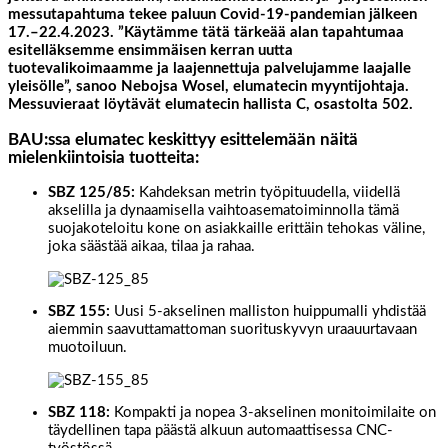
messutapahtuma tekee paluun Covid-19-pandemian jälkeen
17.–22.4.2023. ”Käytämme tätä tärkeää alan tapahtumaa
esitelläksemme ensimmäisen kerran uutta
tuotevalikoimaamme ja laajennettuja palvelujamme laajalle
yleisölle”, sanoo Nebojsa Wosel, elumatecin myyntijohtaja.
Messuvieraat löytävät elumatecin hallista C, osastolta 502.
BAU:ssa elumatec keskittyy esittelemään näitä
mielenkiintoisia tuotteita:
SBZ 125/85:
Kahdeksan metrin työpituudella, viidellä
akselilla ja dynaamisella vaihtoasematoiminnolla tämä
suojakoteloitu kone on asiakkaille erittäin tehokas väline,
joka säästää aikaa, tilaa ja rahaa.
SBZ 155:
Uusi 5-akselinen malliston huippumalli yhdistää
aiemmin saavuttamattoman suorituskyvyn uraauurtavaan
muotoiluun.
SBZ 118:
Kompakti ja nopea 3-akselinen monitoimilaite on
täydellinen tapa päästä alkuun automaattisessa CNC-