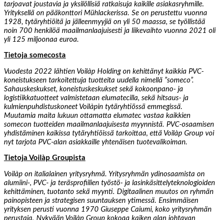
tarjoavat joustavia ja yksilöllisiä ratkaisuja kaikille asiakasryhmille.
Yrityksellä on pääkonttori Mühlackerissa. Se on perustettu vuonna
1928, tytäryhtiöitä ja jälleenmyyjiä on yli 50 maassa, se työllistää
noin 700 henkilöä maailmanlaajuisesti ja liikevaihto vuonna 2021 oli
yli 125 miljoonaa euroa.
Tietoja somecosta
Vuodesta 2022 lähtien Voilàp Holding on kehittänyt kaikkia PVC-
koneistukseen tarkoitettuja tuotteita uudella nimellä ”someco”.
Sahauskeskukset, koneistuskeskukset sekä kokoonpano- ja
logistiikkatuotteet valmistetaan elumatecilla, sekä hitsaus- ja
kulmienpuhdistuskoneet Voilàpin tytäryhtiössä emmegissä.
Muutamia maita lukuun ottamatta elumatec vastaa kaikkien
somecon tuotteiden maailmanlaajuisesta myynnistä. PVC-osaamisen
yhdistäminen kaikissa tytäryhtiöissä tarkoittaa, että Voilàp Group voi
nyt tarjota PVC-alan asiakkaille yhtenäisen tuotevalikoiman.
Tietoja Voilàp Groupista
Voilàp on italialainen yritysryhmä. Yritysryhmän ydinosaamista on
alumiini-, PVC- ja teräsprofiilien työstö- ja lasinkäsittelyteknologioiden
kehittäminen, tuotanto sekä myynti. Digitaalinen muutos on ryhmän
painopisteen ja strategisen suuntauksen ytimessä. Ensimmäisen
yrityksen perusti vuonna 1970 Giuseppe Caiumi, koko yritysryhmän
perustaja. Nykyään Voilàp Group kokoaa kaiken alan johtavan