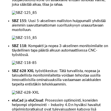
suojakoteloitu kone on asiakkaille erittäin tehokas väline,
joka säästää aikaa, tilaa ja rahaa.
SBZ 155:
Uusi 5-akselinen malliston huippumalli yhdistää
aiemmin saavuttamattoman suorituskyvyn uraauurtavaan
muotoiluun.
SBZ 118:
Kompakti ja nopea 3-akselinen monitoimilaite on
täydellinen tapa päästä alkuun automaattisessa CNC-
työstössä.
SBZ 628 XXL
työstökeskus: Tätä turvallista, nopeaa ja
taloudellista monitoimilaitetta voidaan tehostaa uusilla
innovatiivisilla ominaisuuksilla vastaamaan asiakkaiden
tarpeita entistäkin tehokkaammin.
eluCad
ja
eluCloud
: Prosessien optimointi, koneiden
helpompi ohjelmointi – Industry 4.0:n hyväksi havaitut
ohjelmistoratkaisut ovat tulevaisuuteen katsova lisä