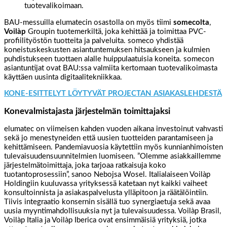
tuotevalikoimaan.
BAU-messuilla elumatecin osastolla on myös tiimi
somecolta
,
Voilàp
Groupin tuotemerkiltä, joka kehittää ja toimittaa PVC-
profiilityöstön tuotteita ja palveluita. someco yhdistää
koneistuskeskusten asiantuntemuksen hitsaukseen ja kulmien
puhdistukseen tuottaen alalle huippulaatuisia koneita. somecon
asiantuntijat ovat BAU:ssa valmiita kertomaan tuotevalikoimasta
käyttäen uusinta digitaalitekniikkaa.
KONE-ESITTELYT LÖYTYVÄT PROJECTAN ASIAKASLEHDESTÄ
Konevalmistajasta järjestelmän toimittajaksi
elumatec on viimeisen kahden vuoden aikana investoinut vahvasti
sekä jo menestyneiden että uusien tuotteiden parantamiseen ja
kehittämiseen. Pandemiavuosia käytettiin myös kunnianhimoisten
tulevaisuudensuunnitelmien luomiseen. ”Olemme asiakkaillemme
järjestelmätoimittaja, joka tarjoaa ratkaisuja koko
tuotantoprosessiin”, sanoo Nebojsa Wosel. Italialaiseen Voilàp
Holdingiin kuuluvassa yrityksessä katetaan nyt kaikki vaiheet
konsultoinnista ja asiakaspalvelusta ylläpitoon ja räätälöintiin.
Tiivis integraatio konsernin sisällä tuo synergiaetuja sekä avaa
uusia myyntimahdollisuuksia nyt ja tulevaisuudessa. Voilàp Brasil,
Voilàp Italia ja Voilàp Iberica ovat ensimmäisiä yrityksiä, jotka