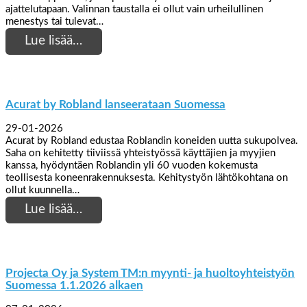
ajattelutapaan. Valinnan taustalla ei ollut vain urheilullinen
menestys tai tulevat…
Lue lisää…
Acurat by Robland lanseerataan Suomessa
29-01-2026
Acurat by Robland edustaa Roblandin koneiden uutta sukupolvea.
Saha on kehitetty tiiviissä yhteistyössä käyttäjien ja myyjien
kanssa, hyödyntäen Roblandin yli 60 vuoden kokemusta
teollisesta koneenrakennuksesta. Kehitystyön lähtökohtana on
ollut kuunnella…
Lue lisää…
Projecta Oy ja System TM:n myynti- ja huoltoyhteistyön
Suomessa 1.1.2026 alkaen