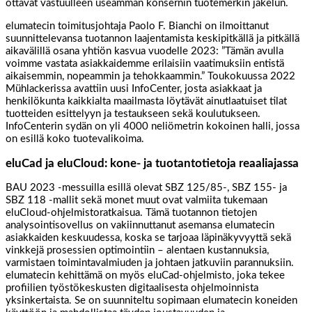
ottavat vastuulleen useamman konsernin tuotemerkin jakelun.
elumatecin toimitusjohtaja Paolo F. Bianchi on ilmoittanut
suunnittelevansa tuotannon laajentamista keskipitkällä ja pitkällä
aikavälillä osana yhtiön kasvua vuodelle 2023: ”Tämän avulla
voimme vastata asiakkaidemme erilaisiin vaatimuksiin entistä
aikaisemmin, nopeammin ja tehokkaammin.” Toukokuussa 2022
Mühlackerissa avattiin uusi InfoCenter, josta asiakkaat ja
henkilökunta kaikkialta maailmasta löytävät ainutlaatuiset tilat
tuotteiden esittelyyn ja testaukseen sekä koulutukseen.
InfoCenterin sydän on yli 4000 neliömetrin kokoinen halli, jossa
on esillä koko tuotevalikoima.
eluCad ja eluCloud: kone- ja tuotantotietoja reaaliajassa
BAU 2023 -messuilla esillä olevat SBZ 125/85-, SBZ 155- ja
SBZ 118 -mallit sekä monet muut ovat valmiita tukemaan
eluCloud-ohjelmistoratkaisua. Tämä tuotannon tietojen
analysointisovellus on vakiinnuttanut asemansa elumatecin
asiakkaiden keskuudessa, koska se tarjoaa läpinäkyvyyttä sekä
vinkkejä prosessien optimointiin – alentaen kustannuksia,
varmistaen toimintavalmiuden ja johtaen jatkuviin parannuksiin.
elumatecin kehittämä on myös eluCad-ohjelmisto, joka tekee
profiilien työstökeskusten digitaalisesta ohjelmoinnista
yksinkertaista. Se on suunniteltu sopimaan elumatecin koneiden