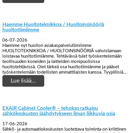
Haemme Huoltoteknikkoa / Huoltoinsinööriä
huoltotiimiimme
06-07-2026
Haemme nyt huollon asiakaspalvelutiimiimme
HUOLTOTEKNIKKOA / HUOLTOINSINÖÖRIÄ vahvistamaan
loistavaa huoltotiimiämme. Tehtävässä tulet työskentelemään
teollisuuden koneiden ja laitteiden monipuolisissa
huoltotehtävissä. Olet tärkeä osa huoltotiimiämme ja pääset
työskentelemään todellisten ammattilaisten kanssa. Tyypillisiä…
Lue lisää…
EXAIR Cabinet Cooler® – tehokas ratkaisu
sähkökeskusten jäähdytykseen ilman liikkuvia osia
17-06-2026
Sähkö- ja automaatiokeskusten luotettava toiminta on kriittinen