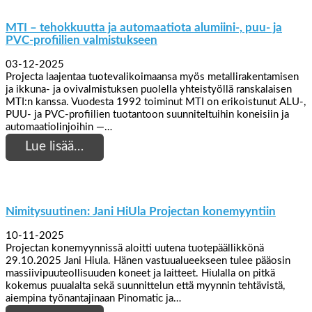
MTI – tehokkuutta ja automaatiota alumiini-, puu- ja
PVC-profiilien valmistukseen
03-12-2025
Projecta laajentaa tuotevalikoimaansa myös metallirakentamisen
ja ikkuna- ja ovivalmistuksen puolella yhteistyöllä ranskalaisen
MTI:n kanssa. Vuodesta 1992 toiminut MTI on erikoistunut ALU-,
PUU- ja PVC-profiilien tuotantoon suunniteltuihin koneisiin ja
automaatiolinjoihin —…
Lue lisää…
Nimitysuutinen: Jani HiUla Projectan konemyyntiin
10-11-2025
Projectan konemyynnissä aloitti uutena tuotepäällikkönä
29.10.2025 Jani Hiula. Hänen vastuualueekseen tulee pääosin
massiivipuuteollisuuden koneet ja laitteet. Hiulalla on pitkä
kokemus puualalta sekä suunnittelun että myynnin tehtävistä,
aiempina työnantajinaan Pinomatic ja…