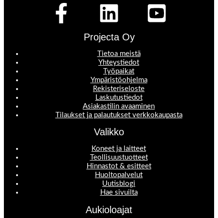
Projecta Oy
Tietoa meistä
Yhteystiedot
Työpaikat
Ympäristöohjelma
Rekisteriseloste
Laskutustiedot
Asiakastilin avaaminen
Tilaukset ja palautukset verkkokaupasta
Valikko
Koneet ja laitteet
Teollisuustuotteet
Hinnastot & esitteet
Huoltopalvelut
Uutisblogi
Hae sivuilta
Aukioloajat