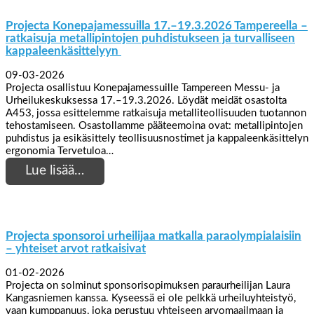
Projecta Konepajamessuilla 17.–19.3.2026 Tampereella –
ratkaisuja metallipintojen puhdistukseen ja turvalliseen
kappaleenkäsittelyyn
09-03-2026
Projecta osallistuu Konepajamessuille Tampereen Messu- ja
Urheilukeskuksessa 17.–19.3.2026. Löydät meidät osastolta
A453, jossa esittelemme ratkaisuja metalliteollisuuden tuotannon
tehostamiseen. Osastollamme pääteemoina ovat: metallipintojen
puhdistus ja esikäsittely teollisuusnostimet ja kappaleenkäsittelyn
ergonomia Tervetuloa…
Lue lisää…
Projecta sponsoroi urheilijaa matkalla paraolympialaisiin
– yhteiset arvot ratkaisivat
01-02-2026
Projecta on solminut sponsorisopimuksen paraurheilijan Laura
Kangasniemen kanssa. Kyseessä ei ole pelkkä urheiluyhteistyö,
vaan kumppanuus, joka perustuu yhteiseen arvomaailmaan ja