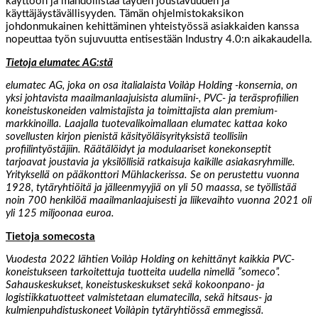
käyttöön ja mahdollistaa täyden joustavuuden ja
käyttäjäystävällisyyden. Tämän ohjelmistokaksikon
johdonmukainen kehittäminen yhteistyössä asiakkaiden kanssa
nopeuttaa työn sujuvuutta entisestään Industry 4.0:n aikakaudella.
Tietoja elumatec AG:stä
elumatec AG, joka on osa italialaista Voilàp Holding -konsernia, on
yksi johtavista maailmanlaajuisista alumiini-, PVC- ja teräsprofiilien
koneistuskoneiden valmistajista ja toimittajista alan premium-
markkinoilla. Laajalla tuotevalikoimallaan elumatec kattaa koko
sovellusten kirjon pienistä käsityöläisyrityksistä teollisiin
profiilintyöstäjiin. Räätälöidyt ja modulaariset konekonseptit
tarjoavat joustavia ja yksilöllisiä ratkaisuja kaikille asiakasryhmille.
Yrityksellä on pääkonttori Mühlackerissa. Se on perustettu vuonna
1928, tytäryhtiöitä ja jälleenmyyjiä on yli 50 maassa, se työllistää
noin 700 henkilöä maailmanlaajuisesti ja liikevaihto vuonna 2021 oli
yli 125 miljoonaa euroa.
Tietoja somecosta
Vuodesta 2022 lähtien Voilàp Holding on kehittänyt kaikkia PVC-
koneistukseen tarkoitettuja tuotteita uudella nimellä ”someco”.
Sahauskeskukset, koneistuskeskukset sekä kokoonpano- ja
logistiikkatuotteet valmistetaan elumatecilla, sekä hitsaus- ja
kulmienpuhdistuskoneet Voilàpin tytäryhtiössä emmegissä.