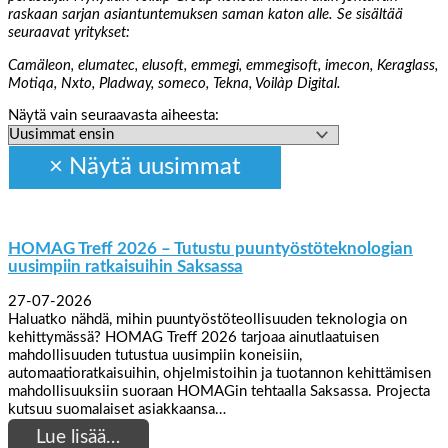
raskaan sarjan asiantuntemuksen saman katon alle. Se sisältää
seuraavat yritykset:
Camäleon, elumatec, elusoft, emmegi, emmegisoft, imecon, Keraglass,
Motiqa, Nxto, Pladway, someco, Tekna, Voilàp Digital.
Näytä vain seuraavasta aiheesta:
HOMAG Treff 2026 – Tutustu puuntyöstöteknologian
uusimpiin ratkaisuihin Saksassa
27-07-2026
Haluatko nähdä, mihin puuntyöstöteollisuuden teknologia on
kehittymässä? HOMAG Treff 2026 tarjoaa ainutlaatuisen
mahdollisuuden tutustua uusimpiin koneisiin,
automaatioratkaisuihin, ohjelmistoihin ja tuotannon kehittämisen
mahdollisuuksiin suoraan HOMAGin tehtaalla Saksassa. Projecta
kutsuu suomalaiset asiakkaansa…
Lue lisää…