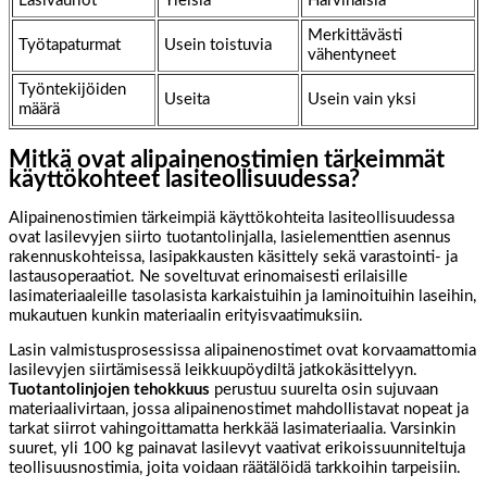
Lasivauriot
Yleisiä
Harvinaisia
Merkittävästi
Työtapaturmat
Usein toistuvia
vähentyneet
Työntekijöiden
Useita
Usein vain yksi
määrä
Mitkä ovat alipainenostimien tärkeimmät
käyttökohteet lasiteollisuudessa?
Alipainenostimien tärkeimpiä käyttökohteita lasiteollisuudessa
ovat lasilevyjen siirto tuotantolinjalla, lasielementtien asennus
rakennuskohteissa, lasipakkausten käsittely sekä varastointi- ja
lastausoperaatiot. Ne soveltuvat erinomaisesti erilaisille
lasimateriaaleille tasolasista karkaistuihin ja laminoituihin laseihin,
mukautuen kunkin materiaalin erityisvaatimuksiin.
Lasin valmistusprosessissa alipainenostimet ovat korvaamattomia
lasilevyjen siirtämisessä leikkuupöydiltä jatkokäsittelyyn.
Tuotantolinjojen tehokkuus
perustuu suurelta osin sujuvaan
materiaalivirtaan, jossa alipainenostimet mahdollistavat nopeat ja
tarkat siirrot vahingoittamatta herkkää lasimateriaalia. Varsinkin
suuret, yli 100 kg painavat lasilevyt vaativat erikoissuunniteltuja
teollisuusnostimia, joita voidaan räätälöidä tarkkoihin tarpeisiin.