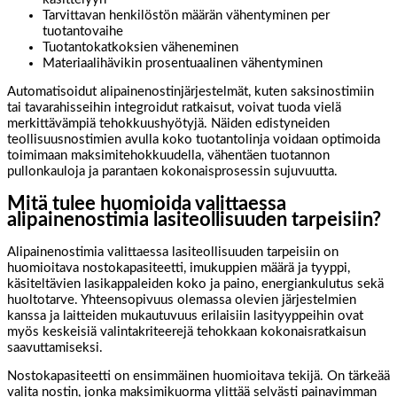
Tarvittavan henkilöstön määrän vähentyminen per
tuotantovaihe
Tuotantokatkoksien väheneminen
Materiaalihävikin prosentuaalinen vähentyminen
Automatisoidut alipainenostinjärjestelmät, kuten saksinostimiin
tai tavarahisseihin integroidut ratkaisut, voivat tuoda vielä
merkittävämpiä tehokkuushyötyjä. Näiden edistyneiden
teollisuusnostimien avulla koko tuotantolinja voidaan optimoida
toimimaan maksimitehokkuudella, vähentäen tuotannon
pullonkauloja ja parantaen kokonaisprosessin sujuvuutta.
Mitä tulee huomioida valittaessa
alipainenostimia lasiteollisuuden tarpeisiin?
Alipainenostimia valittaessa lasiteollisuuden tarpeisiin on
huomioitava nostokapasiteetti, imukuppien määrä ja tyyppi,
käsiteltävien lasikappaleiden koko ja paino, energiankulutus sekä
huoltotarve. Yhteensopivuus olemassa olevien järjestelmien
kanssa ja laitteiden mukautuvuus erilaisiin lasityyppeihin ovat
myös keskeisiä valintakriteerejä tehokkaan kokonaisratkaisun
saavuttamiseksi.
Nostokapasiteetti on ensimmäinen huomioitava tekijä. On tärkeää
valita nostin, jonka maksimikuorma ylittää selvästi painavimman