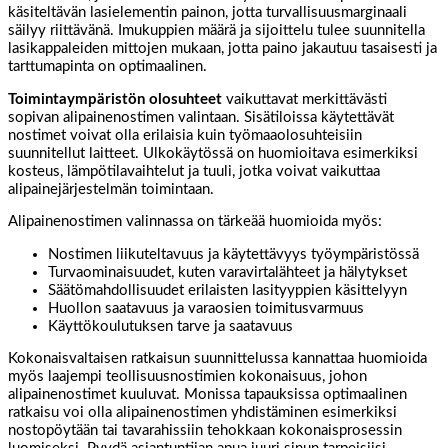
käsiteltävän lasielementin painon, jotta turvallisuusmarginaali
säilyy riittävänä. Imukuppien määrä ja sijoittelu tulee suunnitella
lasikappaleiden mittojen mukaan, jotta paino jakautuu tasaisesti ja
tarttumapinta on optimaalinen.
Toimintaympäristön olosuhteet
vaikuttavat merkittävästi
sopivan alipainenostimen valintaan. Sisätiloissa käytettävät
nostimet voivat olla erilaisia kuin työmaaolosuhteisiin
suunnitellut laitteet. Ulkokäytössä on huomioitava esimerkiksi
kosteus, lämpötilavaihtelut ja tuuli, jotka voivat vaikuttaa
alipainejärjestelmän toimintaan.
Alipainenostimen valinnassa on tärkeää huomioida myös:
Nostimen liikuteltavuus ja käytettävyys työympäristössä
Turvaominaisuudet, kuten varavirtalähteet ja hälytykset
Säätömahdollisuudet erilaisten lasityyppien käsittelyyn
Huollon saatavuus ja varaosien toimitusvarmuus
Käyttökoulutuksen tarve ja saatavuus
Kokonaisvaltaisen ratkaisun suunnittelussa kannattaa huomioida
myös laajempi teollisuusnostimien kokonaisuus, johon
alipainenostimet kuuluvat. Monissa tapauksissa optimaalinen
ratkaisu voi olla alipainenostimen yhdistäminen esimerkiksi
nostopöytään tai tavarahissiin tehokkaan kokonaisprosessin