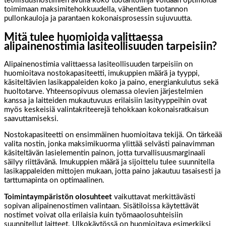
teollisuusnostimien avulla koko tuotantolinja voidaan optimoida
toimimaan maksimitehokkuudella, vähentäen tuotannon
pullonkauloja ja parantaen kokonaisprosessin sujuvuutta.
Mitä tulee huomioida valittaessa
alipainenostimia lasiteollisuuden tarpeisiin?
Alipainenostimia valittaessa lasiteollisuuden tarpeisiin on
huomioitava nostokapasiteetti, imukuppien määrä ja tyyppi,
käsiteltävien lasikappaleiden koko ja paino, energiankulutus sekä
huoltotarve. Yhteensopivuus olemassa olevien järjestelmien
kanssa ja laitteiden mukautuvuus erilaisiin lasityyppeihin ovat
myös keskeisiä valintakriteerejä tehokkaan kokonaisratkaisun
saavuttamiseksi.
Nostokapasiteetti on ensimmäinen huomioitava tekijä. On tärkeää
valita nostin, jonka maksimikuorma ylittää selvästi painavimman
käsiteltävän lasielementin painon, jotta turvallisuusmarginaali
säilyy riittävänä. Imukuppien määrä ja sijoittelu tulee suunnitella
lasikappaleiden mittojen mukaan, jotta paino jakautuu tasaisesti ja
tarttumapinta on optimaalinen.
Toimintaympäristön olosuhteet
vaikuttavat merkittävästi
sopivan alipainenostimen valintaan. Sisätiloissa käytettävät
nostimet voivat olla erilaisia kuin työmaaolosuhteisiin
suunnitellut laitteet. Ulkokäytössä on huomioitava esimerkiksi