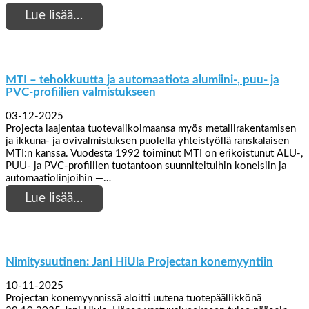
Lue lisää…
MTI – tehokkuutta ja automaatiota alumiini-, puu- ja
PVC-profiilien valmistukseen
03-12-2025
Projecta laajentaa tuotevalikoimaansa myös metallirakentamisen
ja ikkuna- ja ovivalmistuksen puolella yhteistyöllä ranskalaisen
MTI:n kanssa. Vuodesta 1992 toiminut MTI on erikoistunut ALU-,
PUU- ja PVC-profiilien tuotantoon suunniteltuihin koneisiin ja
automaatiolinjoihin —…
Lue lisää…
Nimitysuutinen: Jani HiUla Projectan konemyyntiin
10-11-2025
Projectan konemyynnissä aloitti uutena tuotepäällikkönä