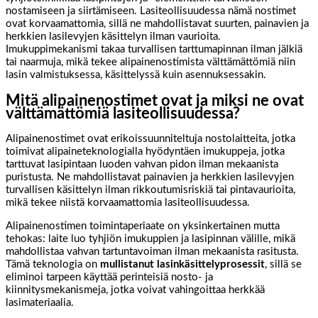
nostamiseen ja siirtämiseen. Lasiteollisuudessa nämä nostimet
ovat korvaamattomia, sillä ne mahdollistavat suurten, painavien ja
herkkien lasilevyjen käsittelyn ilman vaurioita.
Imukuppimekanismi takaa turvallisen tarttumapinnan ilman jälkiä
tai naarmuja, mikä tekee alipainenostimista välttämättömiä niin
lasin valmistuksessa, käsittelyssä kuin asennuksessakin.
Mitä alipainenostimet ovat ja miksi ne ovat
välttämättömiä lasiteollisuudessa?
Alipainenostimet ovat erikoissuunniteltuja nostolaitteita, jotka
toimivat alipaineteknologialla hyödyntäen imukuppeja, jotka
tarttuvat lasipintaan luoden vahvan pidon ilman mekaanista
puristusta. Ne mahdollistavat painavien ja herkkien lasilevyjen
turvallisen käsittelyn ilman rikkoutumisriskiä tai pintavaurioita,
mikä tekee niistä korvaamattomia lasiteollisuudessa.
Alipainenostimen toimintaperiaate on yksinkertainen mutta
tehokas: laite luo tyhjiön imukuppien ja lasipinnan välille, mikä
mahdollistaa vahvan tartuntavoiman ilman mekaanista rasitusta.
Tämä teknologia on
mullistanut lasinkäsittelyprosessit
, sillä se
eliminoi tarpeen käyttää perinteisiä nosto- ja
kiinnitysmekanismeja, jotka voivat vahingoittaa herkkää
lasimateriaalia.