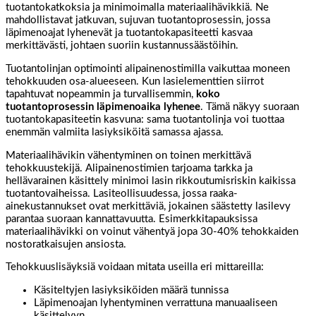
tuotantokatkoksia ja minimoimalla materiaalihävikkiä. Ne
mahdollistavat jatkuvan, sujuvan tuotantoprosessin, jossa
läpimenoajat lyhenevät ja tuotantokapasiteetti kasvaa
merkittävästi, johtaen suoriin kustannussäästöihin.
Tuotantolinjan optimointi alipainenostimilla vaikuttaa moneen
tehokkuuden osa-alueeseen. Kun lasielementtien siirrot
tapahtuvat nopeammin ja turvallisemmin,
koko
tuotantoprosessin läpimenoaika lyhenee
. Tämä näkyy suoraan
tuotantokapasiteetin kasvuna: sama tuotantolinja voi tuottaa
enemmän valmiita lasiyksiköitä samassa ajassa.
Materiaalihävikin vähentyminen on toinen merkittävä
tehokkuustekijä. Alipainenostimien tarjoama tarkka ja
hellävarainen käsittely minimoi lasin rikkoutumisriskin kaikissa
tuotantovaiheissa. Lasiteollisuudessa, jossa raaka-
ainekustannukset ovat merkittäviä, jokainen säästetty lasilevy
parantaa suoraan kannattavuutta. Esimerkkitapauksissa
materiaalihävikki on voinut vähentyä jopa 30-40% tehokkaiden
nostoratkaisujen ansiosta.
Tehokkuuslisäyksiä voidaan mitata useilla eri mittareilla:
Käsiteltyjen lasiyksiköiden määrä tunnissa
Läpimenoajan lyhentyminen verrattuna manuaaliseen
käsittelyyn