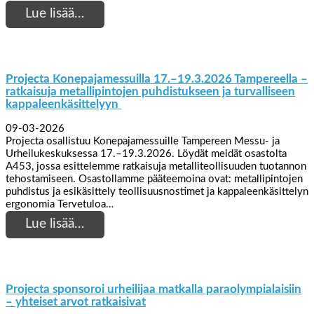
Lue lisää…
Projecta Konepajamessuilla 17.–19.3.2026 Tampereella –
ratkaisuja metallipintojen puhdistukseen ja turvalliseen
kappaleenkäsittelyyn
09-03-2026
Projecta osallistuu Konepajamessuille Tampereen Messu- ja
Urheilukeskuksessa 17.–19.3.2026. Löydät meidät osastolta
A453, jossa esittelemme ratkaisuja metalliteollisuuden tuotannon
tehostamiseen. Osastollamme pääteemoina ovat: metallipintojen
puhdistus ja esikäsittely teollisuusnostimet ja kappaleenkäsittelyn
ergonomia Tervetuloa…
Lue lisää…
Projecta sponsoroi urheilijaa matkalla paraolympialaisiin
– yhteiset arvot ratkaisivat