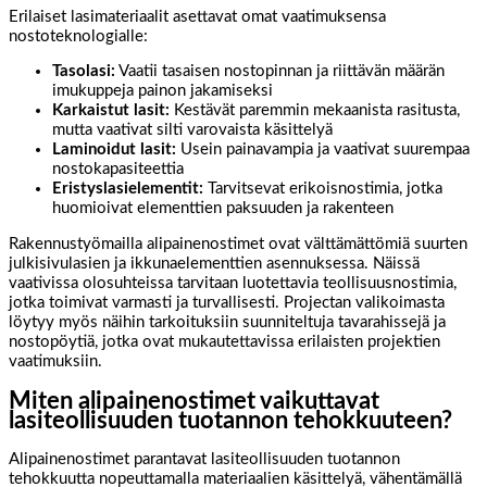
Erilaiset lasimateriaalit asettavat omat vaatimuksensa
nostoteknologialle:
Tasolasi:
Vaatii tasaisen nostopinnan ja riittävän määrän
imukuppeja painon jakamiseksi
Karkaistut lasit:
Kestävät paremmin mekaanista rasitusta,
mutta vaativat silti varovaista käsittelyä
Laminoidut lasit:
Usein painavampia ja vaativat suurempaa
nostokapasiteettia
Eristyslasielementit:
Tarvitsevat erikoisnostimia, jotka
huomioivat elementtien paksuuden ja rakenteen
Rakennustyömailla alipainenostimet ovat välttämättömiä suurten
julkisivulasien ja ikkunaelementtien asennuksessa. Näissä
vaativissa olosuhteissa tarvitaan luotettavia teollisuusnostimia,
jotka toimivat varmasti ja turvallisesti. Projectan valikoimasta
löytyy myös näihin tarkoituksiin suunniteltuja tavarahissejä ja
nostopöytiä, jotka ovat mukautettavissa erilaisten projektien
vaatimuksiin.
Miten alipainenostimet vaikuttavat
lasiteollisuuden tuotannon tehokkuuteen?
Alipainenostimet parantavat lasiteollisuuden tuotannon
tehokkuutta nopeuttamalla materiaalien käsittelyä, vähentämällä