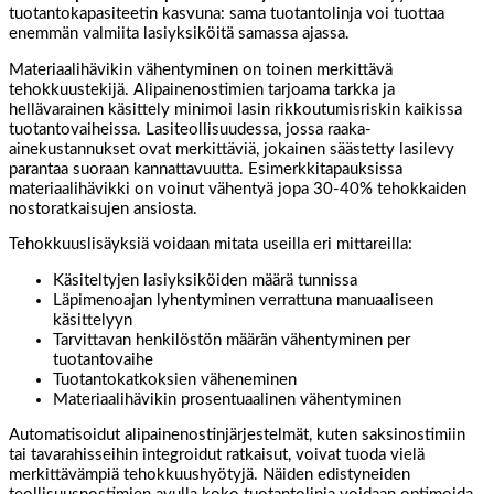
tuotantokapasiteetin kasvuna: sama tuotantolinja voi tuottaa
enemmän valmiita lasiyksiköitä samassa ajassa.
Materiaalihävikin vähentyminen on toinen merkittävä
tehokkuustekijä. Alipainenostimien tarjoama tarkka ja
hellävarainen käsittely minimoi lasin rikkoutumisriskin kaikissa
tuotantovaiheissa. Lasiteollisuudessa, jossa raaka-
ainekustannukset ovat merkittäviä, jokainen säästetty lasilevy
parantaa suoraan kannattavuutta. Esimerkkitapauksissa
materiaalihävikki on voinut vähentyä jopa 30-40% tehokkaiden
nostoratkaisujen ansiosta.
Tehokkuuslisäyksiä voidaan mitata useilla eri mittareilla:
Käsiteltyjen lasiyksiköiden määrä tunnissa
Läpimenoajan lyhentyminen verrattuna manuaaliseen
käsittelyyn
Tarvittavan henkilöstön määrän vähentyminen per
tuotantovaihe
Tuotantokatkoksien väheneminen
Materiaalihävikin prosentuaalinen vähentyminen
Automatisoidut alipainenostinjärjestelmät, kuten saksinostimiin
tai tavarahisseihin integroidut ratkaisut, voivat tuoda vielä
merkittävämpiä tehokkuushyötyjä. Näiden edistyneiden