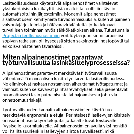
Lasiteollisuudessa käytettävät alipainenostimet vaihtelevat
yksinkertaisista käsikäyttöisistä malleista teollisiin, täysin
automatisoituihin järjestelmiin. Modernit alipainenostimet
sisältävät usein kehittyneitä turvaominaisuuksia, kuten alipaineen
valvontajärjestelmiä ja hätävaravirtalähteitä, jotka takaavat
turvallisen toiminnan myös sähkökatkoksen aikana. Tutustumalla
Projectan teollisuusnostimiin
voit löytää juuri sinun tarpeisiisi
sopivan ratkaisun, oli kyseessä sitten saksinostin, nostopöytä tai
erikoisvalmisteinen tavarahissi.
Miten alipainenostimet parantavat
työturvallisuutta lasinkäsittelyprosesseissa?
Alipainenostimet parantavat merkittävästi työturvallisuutta
vähentämällä manuaalisen käsittelyn tarvetta lasiteollisuudessa.
Ne eliminoivat raskaan nostamisen aiheuttamat työtapaturmat ja
vammat, kuten selkävaivat ja lihasrevähdykset, sekä pienentävät
huomattavasti lasin putoamisesta tai hajoamisesta johtuvia
onnettomuusriskejä.
Työturvallisuuden kannalta alipainenostimien käyttö tuo
merkittäviä ergonomisia etuja
. Perinteisesti lasilevyjen käsittely
on vaatinut useita työntekijöitä, jotka altistuvat toistuvalle
fyysiselle kuormitukselle. Alipainenostimien avulla yksi henkilö
voi hallita suurienkin lasilevyjen siirtoa turvallisesti, mikä