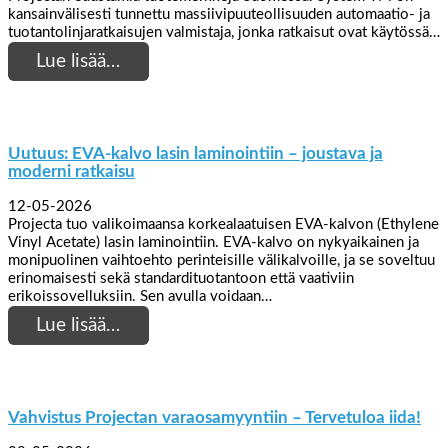
kansainvälisesti tunnettu massiivipuuteollisuuden automaatio- ja
tuotantolinjaratkaisujen valmistaja, jonka ratkaisut ovat käytössä…
Lue lisää…
Uutuus: EVA-kalvo lasin laminointiin – joustava ja
moderni ratkaisu
12-05-2026
Projecta tuo valikoimaansa korkealaatuisen EVA-kalvon (Ethylene
Vinyl Acetate) lasin laminointiin. EVA-kalvo on nykyaikainen ja
monipuolinen vaihtoehto perinteisille välikalvoille, ja se soveltuu
erinomaisesti sekä standardituotantoon että vaativiin
erikoissovelluksiin. Sen avulla voidaan…
Lue lisää…
Vahvistus Projectan varaosamyyntiin – Tervetuloa iida!