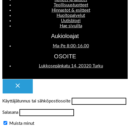
Teollisuustuotteet
Hinnastot & esitteet
Huoltopalvelut
Uutisblogi
Hae sivuilta
Aukioloajat
Ma-Pe 8:00-16.00
OSOITE
Lukkosepänkatu 14, 20320 Turku
Käyttäjätunnus tai sähköpostiosoite
Salasana
Muista minut