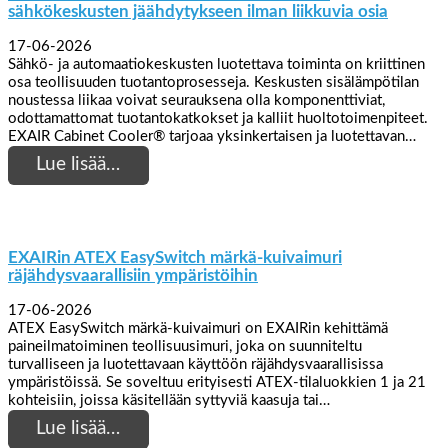
sähkökeskusten jäähdytykseen ilman liikkuvia osia
17-06-2026
Sähkö- ja automaatiokeskusten luotettava toiminta on kriittinen
osa teollisuuden tuotantoprosesseja. Keskusten sisälämpötilan
noustessa liikaa voivat seurauksena olla komponenttiviat,
odottamattomat tuotantokatkokset ja kalliit huoltotoimenpiteet.
EXAIR Cabinet Cooler® tarjoaa yksinkertaisen ja luotettavan…
Lue lisää…
EXAIRin ATEX EasySwitch märkä-kuivaimuri
räjähdysvaarallisiin ympäristöihin
17-06-2026
ATEX EasySwitch märkä-kuivaimuri on EXAIRin kehittämä
paineilmatoiminen teollisuusimuri, joka on suunniteltu
turvalliseen ja luotettavaan käyttöön räjähdysvaarallisissa
ympäristöissä. Se soveltuu erityisesti ATEX-tilaluokkien 1 ja 21
kohteisiin, joissa käsitellään syttyviä kaasuja tai…
Lue lisää…