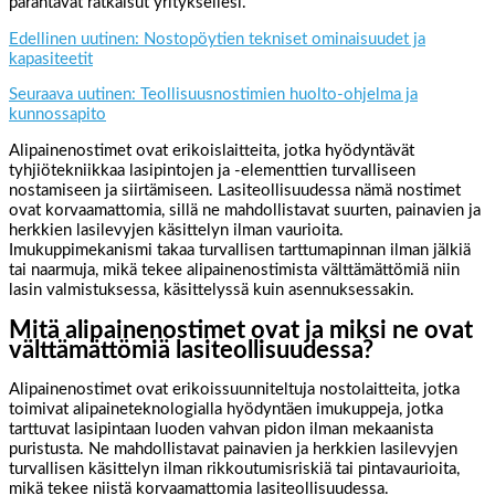
parantavat ratkaisut yrityksellesi.
Edellinen uutinen: Nostopöytien tekniset ominaisuudet ja
kapasiteetit
Seuraava uutinen: Teollisuusnostimien huolto-ohjelma ja
kunnossapito
Alipainenostimet ovat erikoislaitteita, jotka hyödyntävät
tyhjiötekniikkaa lasipintojen ja -elementtien turvalliseen
nostamiseen ja siirtämiseen. Lasiteollisuudessa nämä nostimet
ovat korvaamattomia, sillä ne mahdollistavat suurten, painavien ja
herkkien lasilevyjen käsittelyn ilman vaurioita.
Imukuppimekanismi takaa turvallisen tarttumapinnan ilman jälkiä
tai naarmuja, mikä tekee alipainenostimista välttämättömiä niin
lasin valmistuksessa, käsittelyssä kuin asennuksessakin.
Mitä alipainenostimet ovat ja miksi ne ovat
välttämättömiä lasiteollisuudessa?
Alipainenostimet ovat erikoissuunniteltuja nostolaitteita, jotka
toimivat alipaineteknologialla hyödyntäen imukuppeja, jotka
tarttuvat lasipintaan luoden vahvan pidon ilman mekaanista
puristusta. Ne mahdollistavat painavien ja herkkien lasilevyjen
turvallisen käsittelyn ilman rikkoutumisriskiä tai pintavaurioita,
mikä tekee niistä korvaamattomia lasiteollisuudessa.