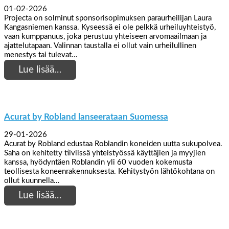
01-02-2026
Projecta on solminut sponsorisopimuksen paraurheilijan Laura
Kangasniemen kanssa. Kyseessä ei ole pelkkä urheiluyhteistyö,
vaan kumppanuus, joka perustuu yhteiseen arvomaailmaan ja
ajattelutapaan. Valinnan taustalla ei ollut vain urheilullinen
menestys tai tulevat…
Lue lisää…
Acurat by Robland lanseerataan Suomessa
29-01-2026
Acurat by Robland edustaa Roblandin koneiden uutta sukupolvea.
Saha on kehitetty tiiviissä yhteistyössä käyttäjien ja myyjien
kanssa, hyödyntäen Roblandin yli 60 vuoden kokemusta
teollisesta koneenrakennuksesta. Kehitystyön lähtökohtana on
ollut kuunnella…
Lue lisää…