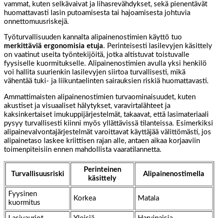
vammat, kuten selkävaivat ja lihasrevähdykset, sekä pienentävät
huomattavasti lasin putoamisesta tai hajoamisesta johtuvia
onnettomuusriskejä.
Työturvallisuuden kannalta alipainenostimien käyttö tuo
merkittäviä ergonomisia etuja
. Perinteisesti lasilevyjen käsittely
on vaatinut useita työntekijöitä, jotka altistuvat toistuvalle
fyysiselle kuormitukselle. Alipainenostimien avulla yksi henkilö
voi hallita suurienkin lasilevyjen siirtoa turvallisesti, mikä
vähentää tuki- ja liikuntaelinten sairauksien riskiä huomattavasti.
Ammattimaisten alipainenostimien turvaominaisuudet, kuten
akustiset ja visuaaliset hälytykset, varavirtalähteet ja
kaksinkertaiset imukuppijärjestelmät, takaavat, että lasimateriaali
pysyy turvallisesti kiinni myös yllättävissä tilanteissa. Esimerkiksi
alipainevalvontajärjestelmät varoittavat käyttäjää välittömästi, jos
alipainetaso laskee kriittisen rajan alle, antaen aikaa korjaaviin
toimenpiteisiin ennen mahdollista vaaratilannetta.
Perinteinen
Turvallisuusriski
Alipainenostimella
käsittely
Fyysinen
Korkea
Matala
kuormitus