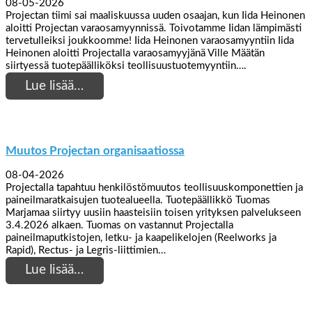
08-05-2026
Projectan tiimi sai maaliskuussa uuden osaajan, kun Iida Heinonen
aloitti Projectan varaosamyynnissä. Toivotamme Iidan lämpimästi
tervetulleiksi joukkoomme! Iida Heinonen varaosamyyntiin Iida
Heinonen aloitti Projectalla varaosamyyjänä Ville Määtän
siirtyessä tuotepäälliköksi teollisuustuotemyyntiin….
Lue lisää…
Muutos Projectan organisaatiossa
08-04-2026
Projectalla tapahtuu henkilöstömuutos teollisuuskomponettien ja
paineilmaratkaisujen tuotealueella. Tuotepäällikkö Tuomas
Marjamaa siirtyy uusiin haasteisiin toisen yrityksen palvelukseen
3.4.2026 alkaen. Tuomas on vastannut Projectalla
paineilmaputkistojen, letku- ja kaapelikelojen (Reelworks ja
Rapid), Rectus- ja Legris-liittimien…
Lue lisää…