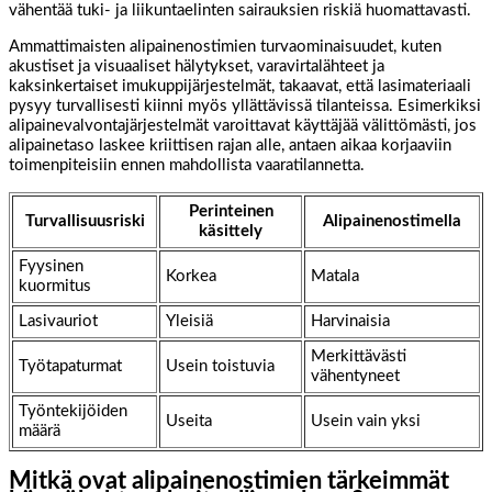
vähentää tuki- ja liikuntaelinten sairauksien riskiä huomattavasti.
Ammattimaisten alipainenostimien turvaominaisuudet, kuten
akustiset ja visuaaliset hälytykset, varavirtalähteet ja
kaksinkertaiset imukuppijärjestelmät, takaavat, että lasimateriaali
pysyy turvallisesti kiinni myös yllättävissä tilanteissa. Esimerkiksi
alipainevalvontajärjestelmät varoittavat käyttäjää välittömästi, jos
alipainetaso laskee kriittisen rajan alle, antaen aikaa korjaaviin
toimenpiteisiin ennen mahdollista vaaratilannetta.
Perinteinen
Turvallisuusriski
Alipainenostimella
käsittely
Fyysinen
Korkea
Matala
kuormitus
Lasivauriot
Yleisiä
Harvinaisia
Merkittävästi
Työtapaturmat
Usein toistuvia
vähentyneet
Työntekijöiden
Useita
Usein vain yksi
määrä
Mitkä ovat alipainenostimien tärkeimmät