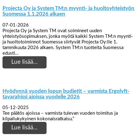
Projecta Oy ja System TM:n myynti- ja huoltoyhteistyön
Suomessa 1.1.2026 alkaen
07-01-2026
Projecta Oy ja System TM ovat solmineet uuden
yhteistyösopimuksen, jonka myötä kaikki System TM:n myynti-
ja huoltotoiminnot Suomessa siirtyvät Projecta Oy:lle 1.
tammikuuta 2026 alkaen. System TM:n tuotteita Suomessa
edusti…
Lue lisää…
Hyödynnä vuoden lopun budjetit – varmista Ergolyft-
tavarahissi ajoissa vuodelle 2026
05-12-2025
Tee päätös ajoissa – varmista tulevan vuoden toimitus ja
kilpailukykyinen kokonaisratkaisu.”
Lue lisää…