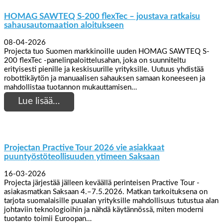
HOMAG SAWTEQ S-200 flexTec – joustava ratkaisu
sahausautomaation aloitukseen
08-04-2026
Projecta tuo Suomen markkinoille uuden HOMAG SAWTEQ S-
200 flexTec -panelinpaloittelusahan, joka on suunniteltu
erityisesti pienille ja keskisuurille yrityksille. Uutuus yhdistää
robottikäytön ja manuaalisen sahauksen samaan koneeseen ja
mahdollistaa tuotannon mukauttamisen…
Lue lisää…
Projectan Practive Tour 2026 vie asiakkaat
puuntyöstöteollisuuden ytimeen Saksaan
16-03-2026
Projecta järjestää jälleen keväällä perinteisen Practive Tour -
asiakasmatkan Saksaan 4.–7.5.2026. Matkan tarkoituksena on
tarjota suomalaisille puualan yrityksille mahdollisuus tutustua alan
johtaviin teknologioihin ja nähdä käytännössä, miten moderni
tuotanto toimii Euroopan…