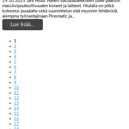
29.10.2025 Jani Hiula. Hänen vastuualueekseen tulee pääosin
massiivipuuteollisuuden koneet ja laitteet. Hiulalla on pitkä
kokemus puualalta sekä suunnittelun että myynnin tehtävistä,
aiempina työnantajinaan Pinomatic ja…
Lue lisää…
1
2
3
4
5
6
7
8
9
10
11
12
13
14
15
16
17