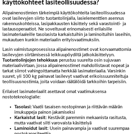
käyttökohteet lasiteollisuudessa?
Alipainenostimien tärkeimpiä käyttökohteita lasiteollisuudessa
ovat lasilevyjen siirto tuotantolinjalla, lasielementtien asennus
rakennuskohteissa, lasipakkausten käsittely sekä varastointi- ja
lastausoperaatiot. Ne soveltuvat erinomaisesti erilaisille
lasimateriaaleille tasolasista karkaistuihin ja laminoituihin laseihin,
mukautuen kunkin materiaalin erityisvaatimuksiin.
Lasin valmistusprosessissa alipainenostimet ovat korvaamattomia
lasilevyjen siirtämisessä leikkuupöydiltä jatkokäsittelyyn.
Tuotantolinjojen tehokkuus
perustuu suurelta osin sujuvaan
materiaalivirtaan, jossa alipainenostimet mahdollistavat nopeat ja
tarkat siirrot vahingoittamatta herkkää lasimateriaalia. Varsinkin
suuret, yli 100 kg painavat lasilevyt vaativat erikoissuunniteltuja
teollisuusnostimia, joita voidaan räätälöidä tarkkoihin tarpeisiin.
Erilaiset lasimateriaalit asettavat omat vaatimuksensa
nostoteknologialle:
Tasolasi:
Vaatii tasaisen nostopinnan ja riittävän määrän
imukuppeja painon jakamiseksi
Karkaistut lasit:
Kestävät paremmin mekaanista rasitusta,
mutta vaativat silti varovaista käsittelyä
Laminoidut lasit:
Usein painavampia ja vaativat suurempaa
nostokapasiteettia