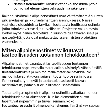
Eristyslasielementit:
Tarvitsevat erikoisnostimia, jotka
huomioivat elementtien paksuuden ja rakenteen
Rakennustyömailla alipainenostimet ovat välttämättömiä suurten
julkisivulasien ja ikkunaelementtien asennuksessa. Näissä
vaativissa olosuhteissa tarvitaan luotettavia teollisuusnostimia,
jotka toimivat varmasti ja turvallisesti. Projectan valikoimasta
löytyy myös näihin tarkoituksiin suunniteltuja tavarahissejä ja
nostopöytiä, jotka ovat mukautettavissa erilaisten projektien
vaatimuksiin.
Miten alipainenostimet vaikuttavat
lasiteollisuuden tuotannon tehokkuuteen?
Alipainenostimet parantavat lasiteollisuuden tuotannon
tehokkuutta nopeuttamalla materiaalien käsittelyä, vähentämällä
tuotantokatkoksia ja minimoimalla materiaalihävikkiä. Ne
mahdollistavat jatkuvan, sujuvan tuotantoprosessin, jossa
läpimenoajat lyhenevät ja tuotantokapasiteetti kasvaa
merkittävästi, johtaen suoriin kustannussäästöihin.
Tuotantolinjan optimointi alipainenostimilla vaikuttaa moneen
tehokkuuden osa-alueeseen. Kun lasielementtien siirrot
tapahtuvat nopeammin ja turvallisemmin,
koko
tuotantoprosessin läpimenoaika lyhenee
. Tämä näkyy suoraan