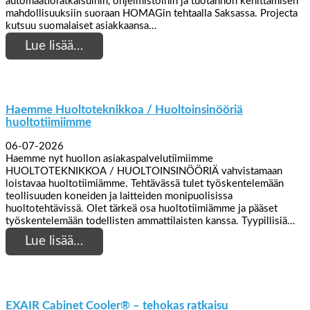
automaatioratkaisuihin, ohjelmistoihin ja tuotannon kehittämisen
mahdollisuuksiin suoraan HOMAGin tehtaalla Saksassa. Projecta
kutsuu suomalaiset asiakkaansa…
Lue lisää…
Haemme Huoltoteknikkoa / Huoltoinsinööriä
huoltotiimiimme
06-07-2026
Haemme nyt huollon asiakaspalvelutiimiimme
HUOLTOTEKNIKKOA / HUOLTOINSINÖÖRIÄ vahvistamaan
loistavaa huoltotiimiämme. Tehtävässä tulet työskentelemään
teollisuuden koneiden ja laitteiden monipuolisissa
huoltotehtävissä. Olet tärkeä osa huoltotiimiämme ja pääset
työskentelemään todellisten ammattilaisten kanssa. Tyypillisiä…
Lue lisää…
EXAIR Cabinet Cooler® – tehokas ratkaisu