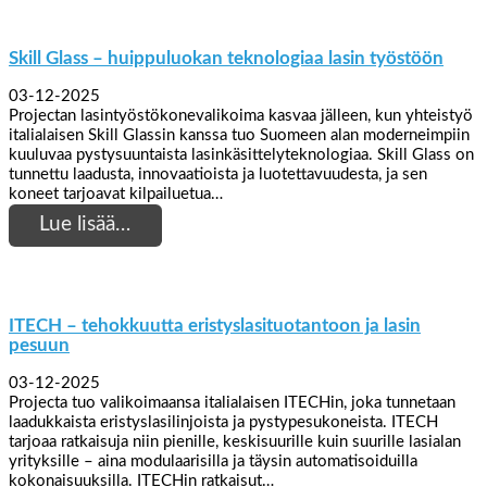
Skill Glass – huippuluokan teknologiaa lasin työstöön
03-12-2025
Projectan lasintyöstökonevalikoima kasvaa jälleen, kun yhteistyö
italialaisen Skill Glassin kanssa tuo Suomeen alan moderneimpiin
kuuluvaa pystysuuntaista lasinkäsittelyteknologiaa. Skill Glass on
tunnettu laadusta, innovaatioista ja luotettavuudesta, ja sen
koneet tarjoavat kilpailuetua…
Lue lisää…
ITECH – tehokkuutta eristyslasituotantoon ja lasin
pesuun
03-12-2025
Projecta tuo valikoimaansa italialaisen ITECHin, joka tunnetaan
laadukkaista eristyslasilinjoista ja pystypesukoneista. ITECH
tarjoaa ratkaisuja niin pienille, keskisuurille kuin suurille lasialan
yrityksille – aina modulaarisilla ja täysin automatisoiduilla
kokonaisuuksilla. ITECHin ratkaisut…