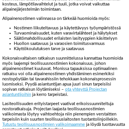
kosteus, lämpötilavaihtelut ja tuuli, jotka voivat vaikuttaa
alipainejärjestelmän toimintaan.
Alipainenostimen valinnassa on tärkeää huomioida myös:
Nostimen liikuteltavuus ja käytettävyys työympäristössä
Turvaominaisuudet, kuten varavirtalähteet ja hälytykset
Säätömahdollisuudet erilaisten lasityyppien käsittelyyn
Huollon saatavuus ja varaosien toimitusvarmuus
Käyttökoulutuksen tarve ja saatavuus
Kokonaisvaltaisen ratkaisun suunnittelussa kannattaa huomioida
myös laajempi teollisuusnostimien kokonaisuus, johon
alipainenostimet kuuluvat. Monissa tapauksissa optimaalinen
ratkaisu voi olla alipainenostimen yhdistäminen esimerkiksi
nostopöytään tai tavarahissiin tehokkaan kokonaisprosessin
luomiseksi. Pyydä asiantuntijan apua juuri sinun tarpeisiisi
sopivan ratkaisun löytämiseksi –
ota yhteyttä Projectan
asiantuntijoihin
ja kerro tarpeistasi.
Lasiteollisuuden erityistarpeet vaativat erikoissuunniteltuja
nostoratkaisuja. Projectan laajasta teollisuusnostimien
valikoimasta löytyy vaihtoehtoja niin pienempien verstaitten
tarpeisiin kuin suurten teollisuuslaitosten tuotantolinjoillekin.
Tutustu teollisuusnostimien valikoimaamme
ja löydä tuottavuutta