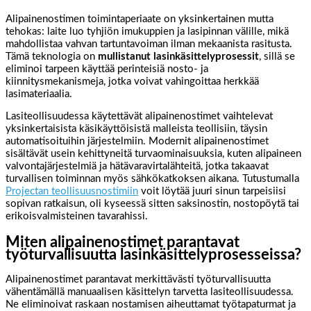
Alipainenostimen toimintaperiaate on yksinkertainen mutta
tehokas: laite luo tyhjiön imukuppien ja lasipinnan välille, mikä
mahdollistaa vahvan tartuntavoiman ilman mekaanista rasitusta.
Tämä teknologia on
mullistanut lasinkäsittelyprosessit
, sillä se
eliminoi tarpeen käyttää perinteisiä nosto- ja
kiinnitysmekanismeja, jotka voivat vahingoittaa herkkää
lasimateriaalia.
Lasiteollisuudessa käytettävät alipainenostimet vaihtelevat
yksinkertaisista käsikäyttöisistä malleista teollisiin, täysin
automatisoituihin järjestelmiin. Modernit alipainenostimet
sisältävät usein kehittyneitä turvaominaisuuksia, kuten alipaineen
valvontajärjestelmiä ja hätävaravirtalähteitä, jotka takaavat
turvallisen toiminnan myös sähkökatkoksen aikana. Tutustumalla
Projectan teollisuusnostimiin
voit löytää juuri sinun tarpeisiisi
sopivan ratkaisun, oli kyseessä sitten saksinostin, nostopöytä tai
erikoisvalmisteinen tavarahissi.
Miten alipainenostimet parantavat
työturvallisuutta lasinkäsittelyprosesseissa?
Alipainenostimet parantavat merkittävästi työturvallisuutta
vähentämällä manuaalisen käsittelyn tarvetta lasiteollisuudessa.
Ne eliminoivat raskaan nostamisen aiheuttamat työtapaturmat ja