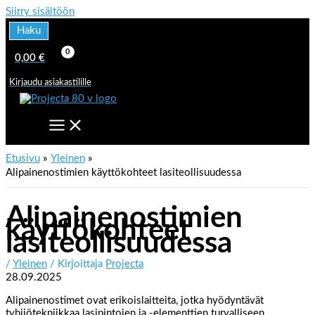
Siirry sisältöön
Haku
0,00
€
Kirjaudu asiakastilille
Etusivu
Yleinen
Alipainenostimien käyttökohteet lasiteollisuudessa
Alipainenostimien
käyttökohteet
lasiteollisuudessa
/
Yleinen
/ Kirjoittaja
Projecta
28.09.2025
Alipainenostimet ovat erikoislaitteita, jotka hyödyntävät
tyhjiötekniikkaa lasipintojen ja -elementtien turvalliseen