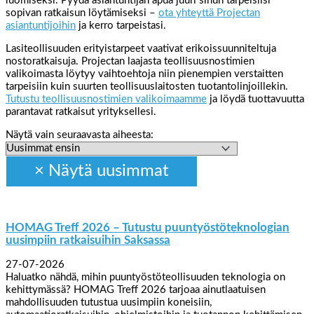
luomiseksi. Pyydä asiantuntijan apua juuri sinun tarpeisiisi
sopivan ratkaisun löytämiseksi –
ota yhteyttä Projectan
asiantuntijoihin
ja kerro tarpeistasi.
Lasiteollisuuden erityistarpeet vaativat erikoissuunniteltuja
nostoratkaisuja. Projectan laajasta teollisuusnostimien
valikoimasta löytyy vaihtoehtoja niin pienempien verstaitten
tarpeisiin kuin suurten teollisuuslaitosten tuotantolinjoillekin.
Tutustu teollisuusnostimien valikoimaamme
ja löydä tuottavuutta
parantavat ratkaisut yrityksellesi.
Näytä vain seuraavasta aiheesta:
HOMAG Treff 2026 – Tutustu puuntyöstöteknologian
uusimpiin ratkaisuihin Saksassa
27-07-2026
Haluatko nähdä, mihin puuntyöstöteollisuuden teknologia on
kehittymässä? HOMAG Treff 2026 tarjoaa ainutlaatuisen
mahdollisuuden tutustua uusimpiin koneisiin,