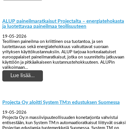
ALUP paineilmaratkaisut Projectalta – energiatehokasta
ja luotettavaa paineilmaa teollisuuteen
19-05-2026
Teollinen paineilma on kriittinen osa tuotantoa, ja sen
luotettavuus sekä energiatehokkuus vaikuttavat suoraan
yrityksen käyttökustannuksiin. ALUP tarjoaa korkealaatuiset
eurooppalaiset paineilmaratkaisut, jotka on suunniteltu jatkuvaan
käyttöön ja pitkäaikaiseen kustannustehokkuuteen. ALUPin
valikoimaan…
Lue lisää…
Projecta Oy aloitti System TM:n edustuksen Suomessa
19-05-2026
Projecta Oy:n massiivipuuteollisuuden konetarjonta vahvistui
entisestään, kun System TM:n automaatioratkaisut liittyvät osaksi
Projectan edustamia tuotemerkkejä Suomessa. System TM on