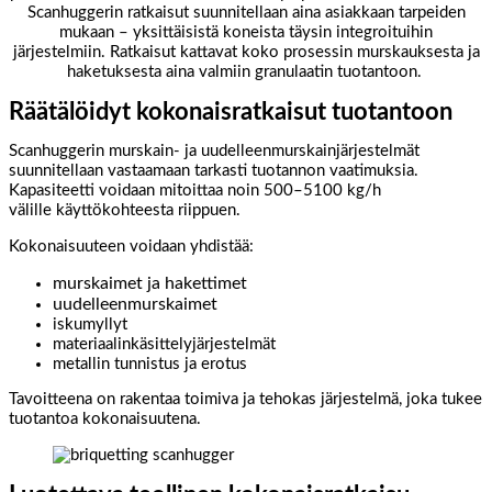
Scanhuggerin ratkaisut suunnitellaan aina asiakkaan tarpeiden
mukaan – yksittäisistä koneista täysin integroituihin
järjestelmiin.
Ratkaisut kattavat koko prosessin murskauksesta ja
haketuksesta aina valmiin granulaatin tuotantoon.
Räätälöidyt kokonaisratkaisut tuotantoon
Scanhuggerin murskain- ja uudelleenmurskainjärjestelmät
suunnitellaan vastaamaan tarkasti tuotannon vaatimuksia.
Kapasiteetti voidaan mitoittaa noin 500–5100 kg/h
välille käyttökohteesta riippuen.
Kokonaisuuteen voidaan yhdistää:
murskaimet ja hakettimet
uudelleenmurskaimet
iskumyllyt
materiaalinkäsittelyjärjestelmät
metallin tunnistus ja erotus
Tavoitteena on rakentaa toimiva ja tehokas järjestelmä, joka tukee
tuotantoa kokonaisuutena.