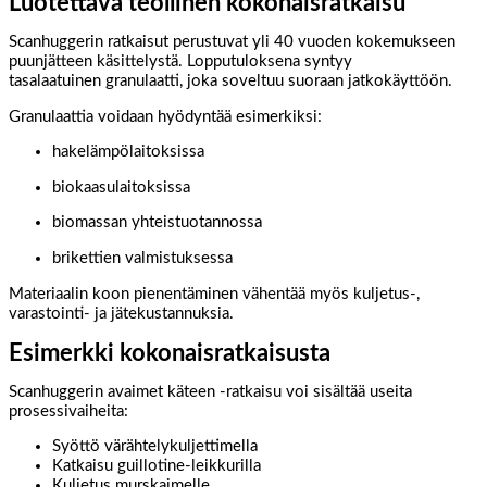
Luotettava teollinen kokonaisratkaisu
Scanhuggerin ratkaisut perustuvat yli 40 vuoden kokemukseen
puunjätteen käsittelystä. Lopputuloksena syntyy
tasalaatuinen granulaatti, joka soveltuu suoraan jatkokäyttöön.
Granulaattia voidaan hyödyntää esimerkiksi:
hakelämpölaitoksissa
biokaasulaitoksissa
biomassan yhteistuotannossa
brikettien valmistuksessa
Materiaalin koon pienentäminen vähentää myös kuljetus-,
varastointi- ja jätekustannuksia.
Esimerkki kokonaisratkaisusta
Scanhuggerin avaimet käteen -ratkaisu voi sisältää useita
prosessivaiheita:
Syöttö värähtelykuljettimella
Katkaisu guillotine-leikkurilla
Kuljetus murskaimelle