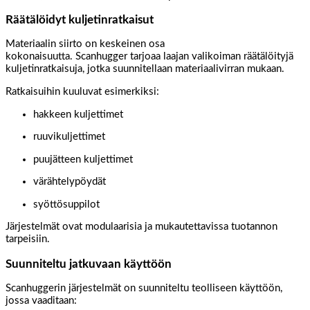
Räätälöidyt kuljetinratkaisut
Materiaalin siirto on keskeinen osa
kokonaisuutta. Scanhugger tarjoaa laajan valikoiman räätälöityjä
kuljetinratkaisuja, jotka suunnitellaan materiaalivirran mukaan.
Ratkaisuihin kuuluvat esimerkiksi:
hakkeen kuljettimet
ruuvikuljettimet
puujätteen kuljettimet
värähtelypöydät
syöttösuppilot
Järjestelmät ovat modulaarisia ja mukautettavissa tuotannon
tarpeisiin.
Suunniteltu jatkuvaan käyttöön
Scanhuggerin järjestelmät on suunniteltu teolliseen käyttöön,
jossa vaaditaan: