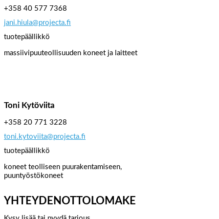
+358 40 577 7368
jani.hiula@projecta.fi
tuotepäällikkö
massiivipuuteollisuuden koneet ja laitteet
Toni Kytöviita
+358 20 771 3228
toni.kytoviita@projecta.fi
tuotepäällikkö
koneet teolliseen puurakentamiseen,
puuntyöstökoneet
YHTEYDENOTTOLOMAKE
Kysy lisää tai pyydä tarjous