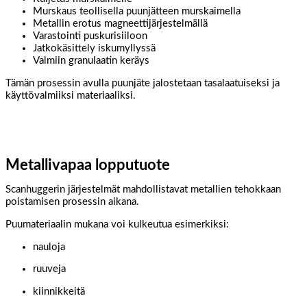
Murskaus teollisella puunjätteen murskaimella
Metallin erotus magneettijärjestelmällä
Varastointi puskurisiiloon
Jatkokäsittely iskumyllyssä
Valmiin granulaatin keräys
Tämän prosessin avulla puunjäte jalostetaan tasalaatuiseksi ja
käyttövalmiiksi materiaaliksi.
Metallivapaa lopputuote
Scanhuggerin järjestelmät mahdollistavat metallien tehokkaan
poistamisen prosessin aikana.
Puumateriaalin mukana voi kulkeutua esimerkiksi:
nauloja
ruuveja
kiinnikkeitä