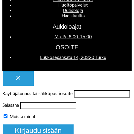
Huoltopalvelut
Uutisblogi
Hae sivuilta
Aukioloajat
Ma-Pe 8:00-16.00
OSOITE
Lukkosepänkatu 14, 20320 Turku
Käyttäjätunnus tai sähköpostiosoite
Salasana
Muista minut