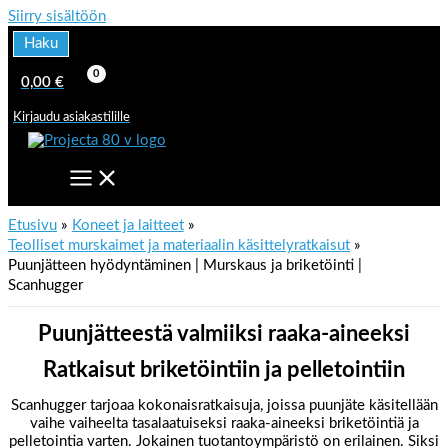
Siirry sisältöön
Haku
0,00
€
Kirjaudu asiakastilille
Etusivu
Koneet ja laitteet
Teolliset murskaimet ja materiaalin käsittelyratkaisut
Puunjätteen hyödyntäminen | Murskaus ja briketöinti |
Scanhugger
Puunjätteestä valmiiksi raaka-aineeksi
Ratkaisut briketöintiin ja pelletointiin
Scanhugger tarjoaa kokonaisratkaisuja, joissa puunjäte käsitellään
vaihe vaiheelta tasalaatuiseksi raaka-aineeksi briketöintiä ja
pelletointia varten.
Jokainen tuotantoympäristö on erilainen. Siksi