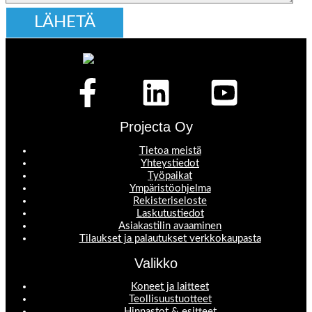
Projecta Oy
Tietoa meistä
Yhteystiedot
Työpaikat
Ympäristöohjelma
Rekisteriseloste
Laskutustiedot
Asiakastilin avaaminen
Tilaukset ja palautukset verkkokaupasta
Valikko
Koneet ja laitteet
Teollisuustuotteet
Hinnastot & esitteet