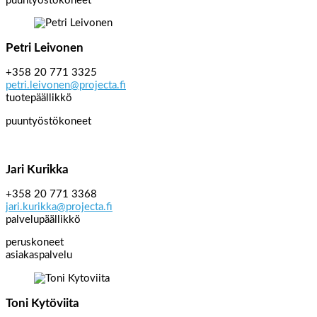
puuntyöstökoneet
Petri Leivonen
+358 20 771 3325
petri.leivonen@projecta.fi
tuotepäällikkö
puuntyöstökoneet
Jari Kurikka
+358 20 771 3368
jari.kurikka@projecta.fi
palvelupäällikkö
peruskoneet
asiakaspalvelu
Toni Kytöviita