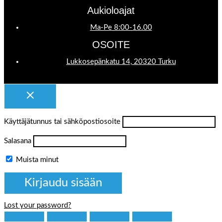
Aukioloajat
Ma-Pe 8:00-16.00
OSOITE
Lukkosepänkatu 14, 20320 Turku
Käyttäjätunnus tai sähköpostiosoite
Salasana
Muista minut
Lost your password?