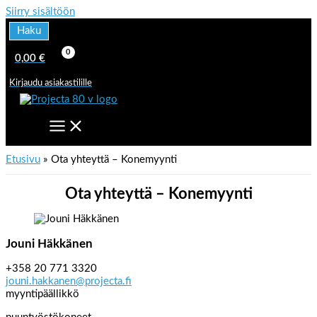
Siirry sisältöön
Haku
0,00
€
Kirjaudu asiakastilille
Etusivu
Ota yhteyttä – Konemyynti
Ota yhteyttä – Konemyynti
Jouni Häkkänen
+358 20 771 3320
jouni.hakkanen@projecta.fi
myyntipäällikkö