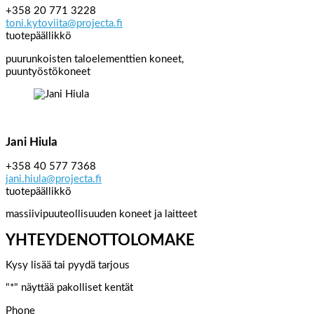
+358 20 771 3228
toni.kytoviita@projecta.fi
tuotepäällikkö
puurunkoisten taloelementtien koneet,
puuntyöstökoneet
Jani Hiula
+358 40 577 7368
jani.hiula@projecta.fi
tuotepäällikkö
massiivipuuteollisuuden koneet ja laitteet
YHTEYDENOTTOLOMAKE
Kysy lisää tai pyydä tarjous
"
*
" näyttää pakolliset kentät
Phone