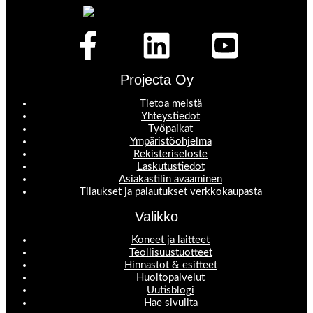
Projecta Oy
Tietoa meistä
Yhteystiedot
Työpaikat
Ympäristöohjelma
Rekisteriseloste
Laskutustiedot
Asiakastilin avaaminen
Tilaukset ja palautukset verkkokaupasta
Valikko
Koneet ja laitteet
Teollisuustuotteet
Hinnastot & esitteet
Huoltopalvelut
Uutisblogi
Hae sivuilta