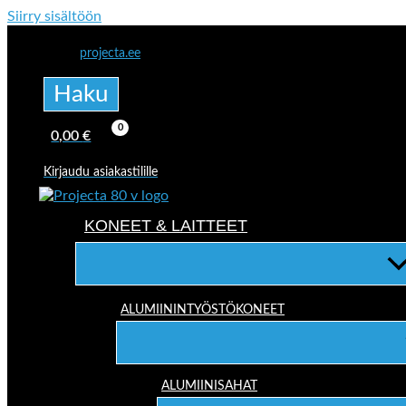
Siirry sisältöön
projecta.ee
Haku
0,00
€
Kirjaudu asiakastilille
KONEET & LAITTEET
ALUMIININTYÖSTÖKONEET
ALUMIINISAHAT