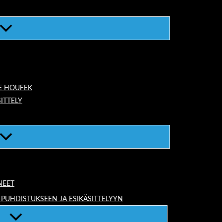
E HOUFEK
ITTELY
NEET
 PUHDISTUKSEEN JA ESIKÄSITTELYYN