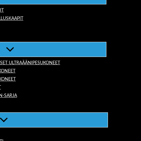
IT
LUSKAAPIT
ISET ULTRAÄÄNIPESUKONEET
KONEET
UKONEET
T
N-SARJA