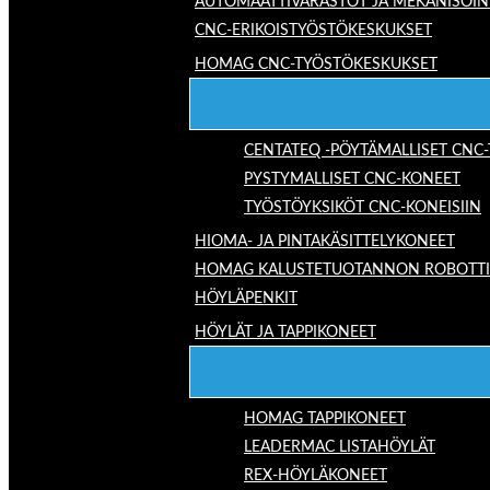
AUTOMAATTIVARASTOT JA MEKANISOIN
CNC-ERIKOISTYÖSTÖKESKUKSET
HOMAG CNC-TYÖSTÖKESKUKSET
CENTATEQ -PÖYTÄMALLISET CNC
PYSTYMALLISET CNC-KONEET
TYÖSTÖYKSIKÖT CNC-KONEISIIN
HIOMA- JA PINTAKÄSITTELYKONEET
HOMAG KALUSTETUOTANNON ROBOTTIRA
HÖYLÄPENKIT
HÖYLÄT JA TAPPIKONEET
HOMAG TAPPIKONEET
LEADERMAC LISTAHÖYLÄT
REX-HÖYLÄKONEET