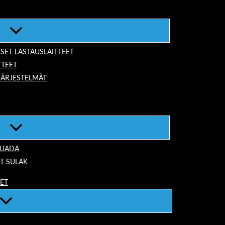
ISET LASTAUSLAITTEET
TTEET
JÄRJESTELMÄT
TUADA
T SULAK
EET