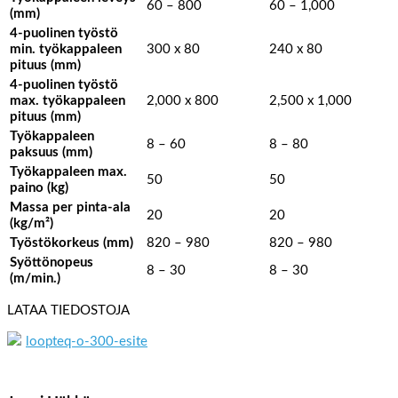
60 – 800
60 – 1,000
(mm)
4-puolinen työstö
min. työkappaleen
300 x 80
240 x 80
pituus (mm)
4-puolinen työstö
max. työkappaleen
2,000 x 800
2,500 x 1,000
pituus (mm)
Työkappaleen
8 – 60
8 – 80
paksuus (mm)
Työkappaleen max.
50
50
paino (kg)
Massa per pinta-ala
20
20
(kg/m²)
Työstökorkeus (mm)
820 – 980
820 – 980
Syöttönopeus
8 – 30
8 – 30
(m/min.)
LATAA TIEDOSTOJA
loopteq-o-300-esite