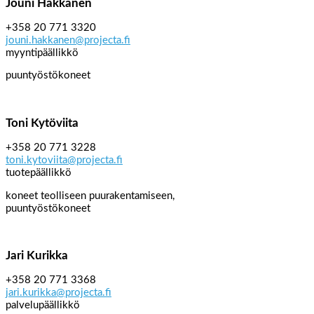
Jouni Häkkänen
+358 20 771 3320
jouni.hakkanen@projecta.fi
myyntipäällikkö
puuntyöstökoneet
Toni Kytöviita
+358 20 771 3228
toni.kytoviita@projecta.fi
tuotepäällikkö
koneet teolliseen puurakentamiseen,
puuntyöstökoneet
Jari Kurikka
+358 20 771 3368
jari.kurikka@projecta.fi
palvelupäällikkö