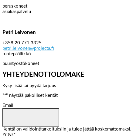
peruskoneet
asiakaspalvelu
Petri Leivonen
+358 20 771 3325
petri.leivonen@projecta.fi
tuotepäällikkö
puuntyöstökoneet
YHTEYDENOTTOLOMAKE
Kysy lisää tai pyydä tarjous
"
*
" näyttää pakolliset kentät
Email
Kenttä on validointitarkoituksiin ja tulee jättää koskemattomaksi.
Yritys
*