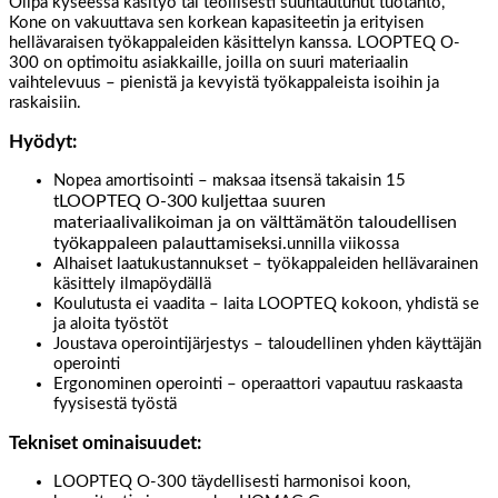
Olipa kyseessä käsityö tai teollisesti suuntautunut tuotanto,
Kone on vakuuttava sen korkean kapasiteetin ja erityisen
hellävaraisen työkappaleiden käsittelyn kanssa. LOOPTEQ O-
300 on optimoitu asiakkaille, joilla on suuri materiaalin
vaihtelevuus – pienistä ja kevyistä työkappaleista isoihin ja
raskaisiin.
Hyödyt:
Nopea amortisointi – maksaa itsensä takaisin 15
LOOPTEQ O-300 kuljettaa suuren
t
materiaalivalikoiman ja on välttämätön taloudellisen
työkappaleen palauttamiseksi.
unnilla viikossa
Alhaiset laatukustannukset – työkappaleiden hellävarainen
käsittely ilmapöydällä
Koulutusta ei vaadita – laita LOOPTEQ kokoon, yhdistä se
ja aloita työstöt
Joustava operointijärjestys – taloudellinen yhden käyttäjän
operointi
Ergonominen operointi – operaattori vapautuu raskaasta
fyysisestä työstä
Tekniset ominaisuudet:
LOOPTEQ O-300 täydellisesti harmonisoi koon,