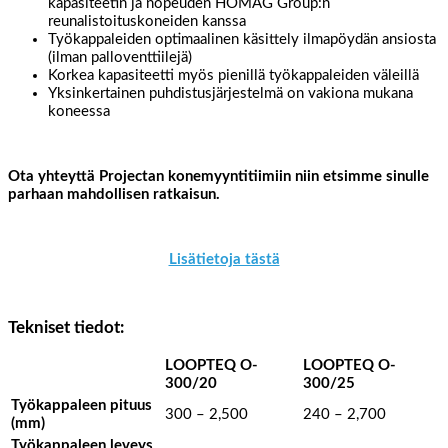
kapasiteetin ja nopeuden HOMAG Group:n
reunalistoituskoneiden kanssa
Työkappaleiden optimaalinen käsittely ilmapöydän ansiosta
(ilman palloventtiilejä)
Korkea kapasiteetti myös pienillä työkappaleiden väleillä
Yksinkertainen puhdistusjärjestelmä on vakiona mukana
koneessa
Ota yhteyttä Projectan konemyyntitiimiin niin etsimme sinulle
parhaan mahdollisen ratkaisun.
Lisätietoja tästä
Tekniset tiedot:
LOOPTEQ O-
LOOPTEQ O-
300/20
300/25
Työkappaleen pituus
300 – 2,500
240 – 2,700
(mm)
Työkappaleen leveys