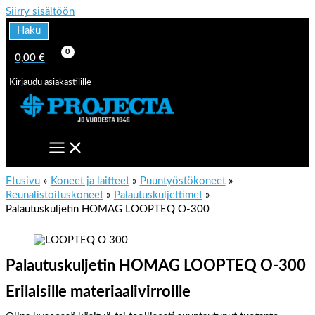
Siirry sisältöön
Haku
0,00
€
Kirjaudu asiakastilille
Etusivu
Koneet ja laitteet
Puuntyöstökoneet
Reunalistoituskoneet
Palautuskuljettimet
Palautuskuljetin HOMAG LOOPTEQ O-300
Palautuskuljetin HOMAG LOOPTEQ O-300
Erilaisille materiaalivirroille