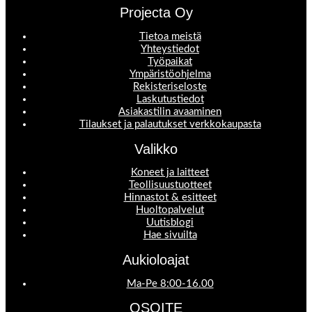
Projecta Oy
Tietoa meistä
Yhteystiedot
Työpaikat
Ympäristöohjelma
Rekisteriseloste
Laskutustiedot
Asiakastilin avaaminen
Tilaukset ja palautukset verkkokaupasta
Valikko
Koneet ja laitteet
Teollisuustuotteet
Hinnastot & esitteet
Huoltopalvelut
Uutisblogi
Hae sivuilta
Aukioloajat
Ma-Pe 8:00-16.00
OSOITE