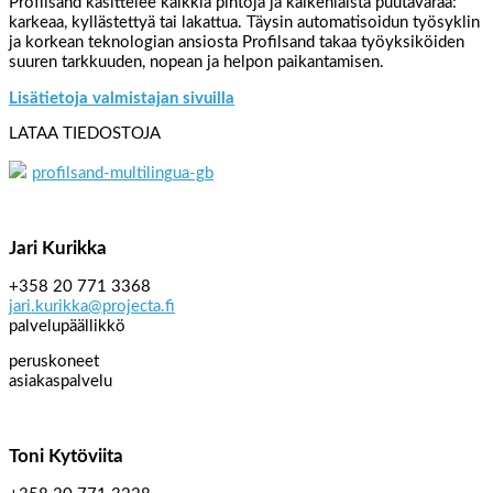
Profilsand käsittelee kaikkia pintoja ja kaikenlaista puutavaraa:
karkeaa, kyllästettyä tai lakattua. Täysin automatisoidun työsyklin
ja korkean teknologian ansiosta Profilsand takaa työyksiköiden
suuren tarkkuuden, nopean ja helpon paikantamisen.
Lisätietoja valmistajan sivuilla
LATAA TIEDOSTOJA
profilsand-multilingua-gb
Jari Kurikka
+358 20 771 3368
jari.kurikka@projecta.fi
palvelupäällikkö
peruskoneet
asiakaspalvelu
Toni Kytöviita