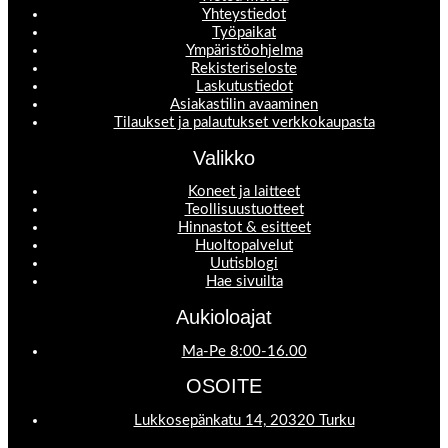
Yhteystiedot
Työpaikat
Ympäristöohjelma
Rekisteriseloste
Laskutustiedot
Asiakastilin avaaminen
Tilaukset ja palautukset verkkokaupasta
Valikko
Koneet ja laitteet
Teollisuustuotteet
Hinnastot & esitteet
Huoltopalvelut
Uutisblogi
Hae sivuilta
Aukioloajat
Ma-Pe 8:00-16.00
OSOITE
Lukkosepänkatu 14, 20320 Turku