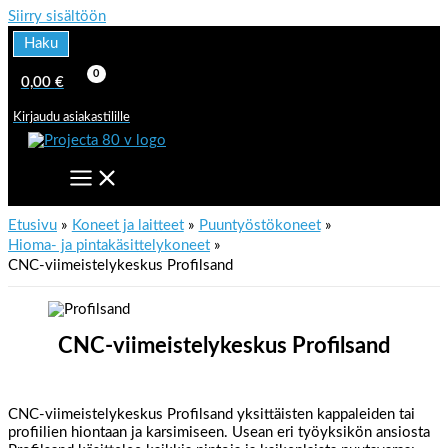
Siirry sisältöön
Haku
0,00
€
Kirjaudu asiakastilille
Etusivu
Koneet ja laitteet
Puuntyöstökoneet
Hioma- ja pintakäsittelykoneet
CNC-viimeistelykeskus Profilsand
CNC-viimeistelykeskus Profilsand
CNC-viimeistelykeskus Profilsand yksittäisten kappaleiden tai
profiilien hiontaan ja karsimiseen. Usean eri työyksikön ansiosta