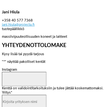
Jani Hiula
+358 40 577 7368
jani.hiula@projecta.fi
tuotepäällikkö
massiivipuuteollisuuden koneet ja laitteet
YHTEYDENOTTOLOMAKE
Kysy lisää tai pyydä tarjous
"
*
" näyttää pakolliset kentät
Instagram
Kenttä on validointitarkoituksiin ja tulee jättää koskemattomaksi.
Yritys
*