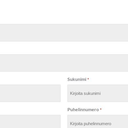
Sukunimi
*
Puhelinnumero
*