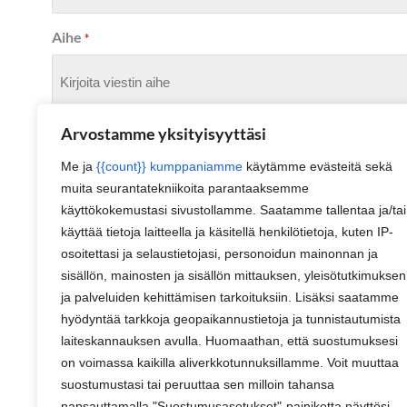
Aihe
*
Arvostamme yksityisyyttäsi
Viesti
*
Me ja
{{count}} kumppaniamme
käytämme evästeitä sekä
muita seurantatekniikoita parantaaksemme
käyttökokemustasi sivustollamme. Saatamme tallentaa ja/tai
käyttää tietoja laitteella ja käsitellä henkilötietoja, kuten IP-
osoitettasi ja selaustietojasi, personoidun mainonnan ja
sisällön, mainosten ja sisällön mittauksen, yleisötutkimuksen
ja palveluiden kehittämisen tarkoituksiin. Lisäksi saatamme
hyödyntää tarkkoja geopaikannustietoja ja tunnistautumista
laiteskannauksen avulla. Huomaathan, että suostumuksesi
on voimassa kaikilla aliverkkotunnuksillamme. Voit muuttaa
suostumustasi tai peruuttaa sen milloin tahansa
napsauttamalla "Suostumusasetukset"-painiketta näyttösi