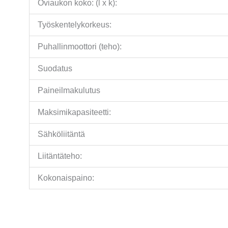
Oviaukon koko: (l x k):
Työskentelykorkeus:
Puhallinmoottori (teho):
Suodatus
Paineilmakulutus
Maksimikapasiteetti:
Sähköliitäntä
Liitäntäteho:
Kokonaispaino: