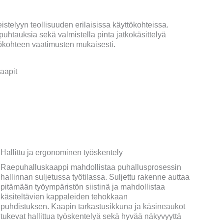
istelyyn teollisuuden erilaisissa käyttökohteissa.
puhtauksia sekä valmistella pinta jatkokäsittelyä
ökohteen vaatimusten mukaisesti.
Hallittu ja ergonominen työskentely
Raepuhalluskaappi mahdollistaa puhallusprosessin
hallinnan suljetussa työtilassa. Suljettu rakenne auttaa
pitämään työympäristön siistinä ja mahdollistaa
käsiteltävien kappaleiden tehokkaan
puhdistuksen. Kaapin tarkastusikkuna ja käsineaukot
tukevat hallittua työskentelyä sekä hyvää näkyvyyttä