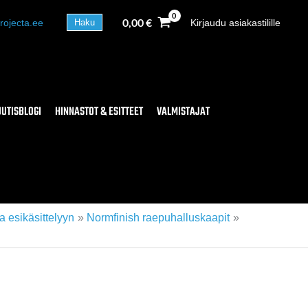
0,00
€
rojecta.ee
Kirjaudu asiakastilille
Haku
UUTISBLOGI
HINNASTOT & ESITTEET
VALMISTAJAT
a esikäsittelyyn
Normfinish raepuhalluskaapit