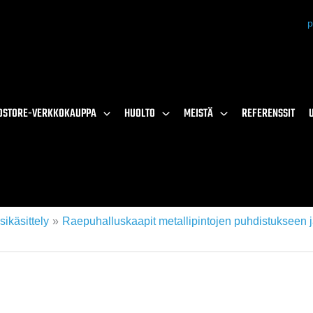
p
OSTORE-VERKKOKAUPPA
HUOLTO
MEISTÄ
REFERENSSIT
sikäsittely
Raepuhalluskaapit metallipintojen puhdistukseen j