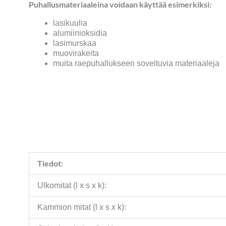
Puhallusmateriaaleina voidaan käyttää esimerkiksi:
lasikuulia
alumiinioksidia
lasimurskaa
muovirakeita
muita raepuhallukseen soveltuvia materiaaleja
Tiedot:
Ulkomitat (l x s x k):
Kammion mitat (l x s x k):