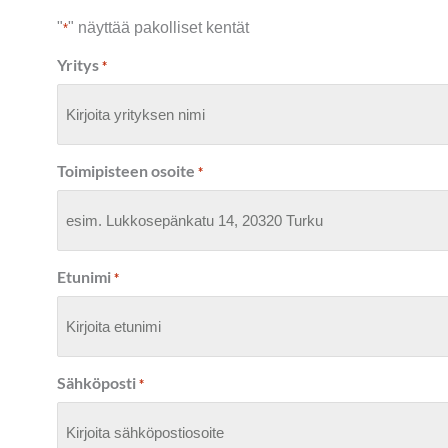
"
" näyttää pakolliset kentät
*
Yritys
*
Toimipisteen osoite
*
Etunimi
*
Sähköposti
*