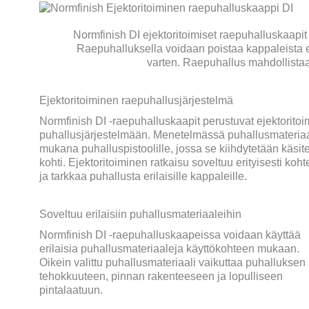
Normfinish DI ejektoritoimiset raepuhalluskaapit 
Raepuhalluksella voidaan poistaa kappaleista esi
varten. Raepuhallus mahdollista
Ejektoritoiminen raepuhallusjärjestelmä
Normfinish DI -raepuhalluskaapit perustuvat ejektorito
puhallusjärjestelmään. Menetelmässä puhallusmateriaa
mukana puhalluspistoolille, jossa se kiihdytetään käsit
kohti. Ejektoritoiminen ratkaisu soveltuu erityisesti kohtei
ja tarkkaa puhallusta erilaisille kappaleille.
Soveltuu erilaisiin puhallusmateriaaleihin
Normfinish DI -raepuhalluskaapeissa voidaan käyttää
erilaisia puhallusmateriaaleja käyttökohteen mukaan.
Oikein valittu puhallusmateriaali vaikuttaa puhalluksen
tehokkuuteen, pinnan rakenteeseen ja lopulliseen
pintalaatuun.