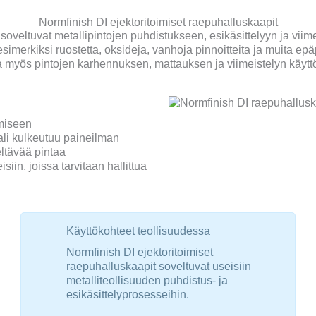
Normfinish DI ejektoritoimiset raepuhalluskaapit
soveltuvat metallipintojen puhdistukseen, esikäsittelyyn ja viime
merkiksi ruostetta, oksideja, vanhoja pinnoitteita ja muita epä
a myös pintojen karhennuksen, mattauksen ja viimeistelyn käytt
imiseen
li kulkeutuu paineilman
eltävää pintaa
siin, joissa tarvitaan hallittua
Käyttökohteet teollisuudessa
Normfinish DI ejektoritoimiset
raepuhalluskaapit soveltuvat useisiin
metalliteollisuuden puhdistus- ja
esikäsittelyprosesseihin.