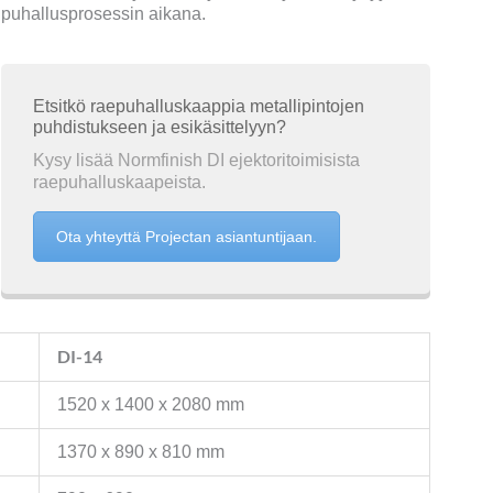
puhallusprosessin aikana.
Etsitkö raepuhalluskaappia metallipintojen
puhdistukseen ja esikäsittelyyn?
Kysy lisää Normfinish DI ejektoritoimisista
raepuhalluskaapeista.
Ota yhteyttä Projectan asiantuntijaan.
DI-14
1520 x 1400 x 2080 mm
1370 x 890 x 810 mm