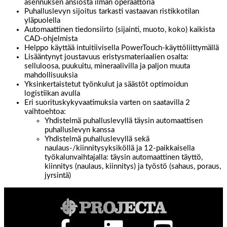
asennuksen ansiosta ilman operaattoria
Puhalluslevyn sijoitus tarkasti vastaavan ristikkotilan
yläpuolella
Automaattinen tiedonsiirto (sijainti, muoto, koko) kaikista
CAD-ohjelmista
Helppo käyttää intuitiivisella PowerTouch-käyttöliittymällä
Lisääntynyt joustavuus eristysmateriaalien osalta:
selluloosa, puukuitu, mineraalivilla ja paljon muuta
mahdollisuuksia
Yksinkertaistetut työnkulut ja säästöt optimoidun
logistiikan avulla
Eri suorituskykyvaatimuksia varten on saatavilla 2
vaihtoehtoa:
Yhdistelmä puhalluslevyllä täysin automaattisen
puhalluslevyn kanssa
Yhdistelmä puhalluslevyllä sekä
naulaus-/kiinnitysyksiköllä ja 12-paikkaisella
työkalunvaihtajalla: täysin automaattinen täyttö,
kiinnitys (naulaus, kiinnitys) ja työstö (sahaus, poraus,
jyrsintä)