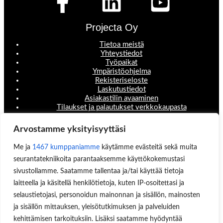
Projecta Oy
Tietoa meistä
Yhteystiedot
Työpaikat
Ympäristöohjelma
Rekisteriseloste
Laskutustiedot
Asiakastilin avaaminen
Tilaukset ja palautukset verkkokaupasta
Valikko
Arvostamme yksityisyyttäsi
Koneet ja laitteet
Me ja
1467 kumppaniamme
käytämme evästeitä sekä muita
Teollisuustuotteet
Hinnastot & esitteet
seurantatekniikoita parantaaksemme käyttökokemustasi
Huoltopalvelut
sivustollamme. Saatamme tallentaa ja/tai käyttää tietoja
Uutisblogi
laitteella ja käsitellä henkilötietoja, kuten IP-osoitettasi ja
Hae sivuilta
selaustietojasi, personoidun mainonnan ja sisällön, mainosten
Aukioloajat
ja sisällön mittauksen, yleisötutkimuksen ja palveluiden
kehittämisen tarkoituksiin. Lisäksi saatamme hyödyntää
Ma-Pe 8:00-16.00