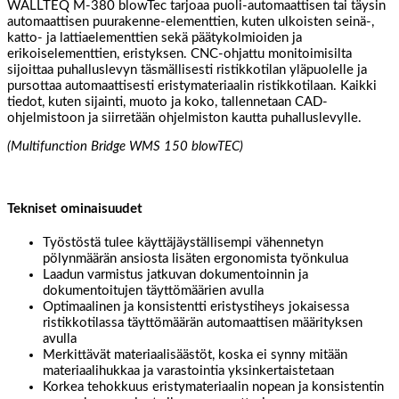
WALLTEQ M-380 blowTec tarjoaa puoli-automaattisen tai täysin
automaattisen puurakenne-elementtien, kuten ulkoisten seinä-,
katto- ja lattiaelementtien sekä päätykolmioiden ja
erikoiselementtien, eristyksen. CNC-ohjattu monitoimisilta
sijoittaa puhalluslevyn täsmällisesti ristikkotilan yläpuolelle ja
pursottaa automaattisesti eristymateriaalin ristikkotilaan. Kaikki
tiedot, kuten sijainti, muoto ja koko, tallennetaan CAD-
ohjelmistoon ja siirretään ohjelmiston kautta puhalluslevylle.
(Multifunction Bridge WMS 150 blowTEC)
Tekniset ominaisuudet
Työstöstä tulee käyttäjäyställisempi vähennetyn
pölynmäärän ansiosta lisäten ergonomista työnkulua
Laadun varmistus jatkuvan dokumentoinnin ja
dokumentoitujen täyttömäärien avulla
Optimaalinen ja konsistentti eristystiheys jokaisessa
ristikkotilassa täyttömäärän automaattisen määrityksen
avulla
Merkittävät materiaalisäästöt, koska ei synny mitään
materiaalihukkaa ja varastointia yksinkertaistetaan
Korkea tehokkuus eristymateriaalin nopean ja konsistentin