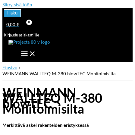
Siirry sisältöön
Haku
0,00
€
Kirjaudu asiakastilille
Etusivu
WEINMANN WALLTEQ M-380 blowTEC Monitoimisilta
WEINMANN
WALLTEQ M-380
blowTEC
Monitoimisilta
Merkittävä askel rakenteiden eristyksessä