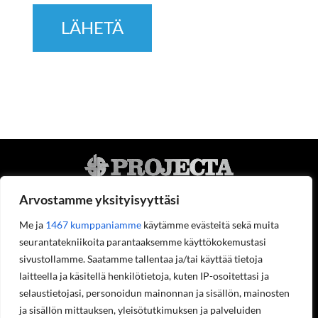
Arvostamme yksityisyyttäsi
Me ja
1467 kumppaniamme
käytämme evästeitä sekä muita
seurantatekniikoita parantaaksemme käyttökokemustasi
Projecta Oy
sivustollamme. Saatamme tallentaa ja/tai käyttää tietoja
Tietoa meistä
laitteella ja käsitellä henkilötietoja, kuten IP-osoitettasi ja
Yhteystiedot
selaustietojasi, personoidun mainonnan ja sisällön, mainosten
Työpaikat
ja sisällön mittauksen, yleisötutkimuksen ja palveluiden
Ympäristöohjelma