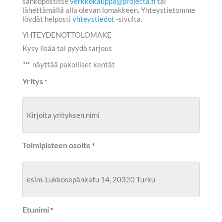
sähköpostitse
verkkokauppa@projecta.fi
tai
lähettämällä alla olevan lomakkeen. Yhteystietomme
löydät helposti
yhteystiedot
-sivulta.
YHTEYDENOTTOLOMAKE
Kysy lisää tai pyydä tarjous
"
" näyttää pakolliset kentät
*
Yritys
*
Toimipisteen osoite
*
Etunimi
*