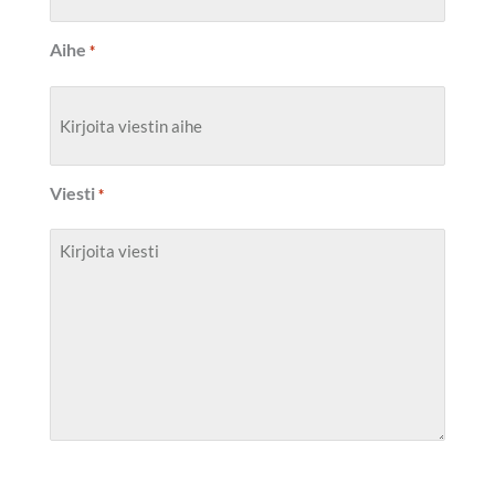
Aihe
*
Viesti
*