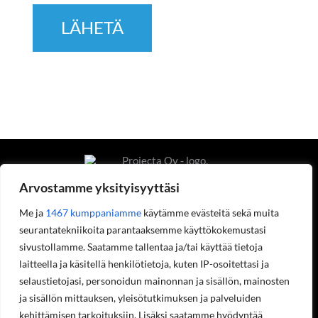
Arvostamme yksityisyyttäsi
Me ja
1467 kumppaniamme
käytämme evästeitä sekä muita
seurantatekniikoita parantaaksemme käyttökokemustasi
Projecta Oy
sivustollamme. Saatamme tallentaa ja/tai käyttää tietoja
Tietoa meistä
laitteella ja käsitellä henkilötietoja, kuten IP-osoitettasi ja
Yhteystiedot
selaustietojasi, personoidun mainonnan ja sisällön, mainosten
Työpaikat
ja sisällön mittauksen, yleisötutkimuksen ja palveluiden
Ympäristöohjelma
Rekisteriseloste
kehittämisen tarkoituksiin. Lisäksi saatamme hyödyntää