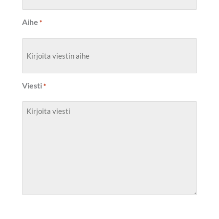
Aihe
*
Viesti
*