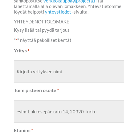
sähköpostitse
verkkokauppa@projecta.fi
tai
lähettämällä alla olevan lomakkeen. Yhteystietomme
löydät helposti
yhteystiedot
-sivulta.
YHTEYDENOTTOLOMAKE
Kysy lisää tai pyydä tarjous
"
" näyttää pakolliset kentät
*
Yritys
*
Toimipisteen osoite
*
Etunimi
*